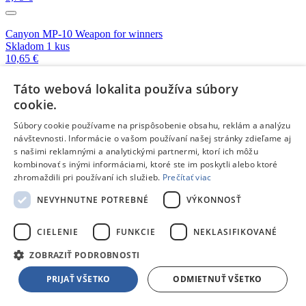
Canyon MP-10 Weapon for winners
Skladom 1 kus
10,65 €
Táto webová lokalita používa súbory
Trust Boye Mouse Pad Eco – blue
cookie.
Skladom 1 kus
8,39 €
Súbory cookie používame na prispôsobenie obsahu, reklám a analýzu
návštevnosti. Informácie o vašom používaní našej stránky zdieľame aj
s našimi reklamnými a analytickými partnermi, ktorí ich môžu
Trust Boye Mouse Pad Eco – black
kombinovať s inými informáciami, ktoré ste im poskytli alebo ktoré
Skladom 2 kusy
zhromaždili pri používaní ich služieb.
Prečítať viac
8,39 €
NEVYHNUTNE POTREBNÉ
VÝKONNOSŤ
Trust Boye Mouse Pad Eco – green
Skladom 2 kusy
CIELENIE
FUNKCIE
NEKLASIFIKOVANÉ
8,39 €
ZOBRAZIŤ PODROBNOSTI
Viac kompatibilných produktov z kategórie:
Podložka pod myš
PRIJAŤ VŠETKO
ODMIETNUŤ VŠETKO
ESET NOD32 Antivirus 4PC + 2roky vystavený kus
Skladom 1 kus