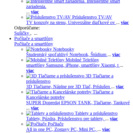
Inteligentné smart
zariadenia.
...
viac
Príslušenstvo TV/AV
TV konzoly na stenu,
Univerzálne diaľkové ov
...
viac
Odporúčame:
Sušičky
, ...
Počítače a smartfóny
Počítače a smartfóny
Notebooky
Študentský spoľahlivý Notebook,
Štúdium
...
viac
Mobilné Telefóny
smartfóny Samsung,
iPhone,
smartfóny Xiaomi,
t
...
viac
3D Tlačiarne a
príslušenstvo
3D Tlačiarne,
Náplne pre 3D Tlač,
Príslušen
...
viac
Tlačiarne a
Kancelárske potreby
SUPER Dopredaj EPSON TANK,
Tlačiarne,
Tankové
...
viac
Tablety a príslušenstvo
Tablety,
Púzdra,
Príslušenstvo pre tablety,
...
viac
Počítače
All in one PC,
Zostavy PC,
Mini PC,
...
viac