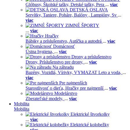
Glóbusy,
Školské tašky,
Detské tašky,
Pera
...
viac
DETSKÁ OSLAVA
Servítky,
Taniere,
Poháre,
Balóny ,
Lampióny,
Sv
...
viac
ZIMNÉ ŠPORTY
...
viac
Hračky
Bábiky a príslušenstvo,
Autíčka a autodrá
...
viac
Domácnosť
Ústna hygiena,
...
viac
Drony a príslušenstvo
Drony,
Príslušenstvo pre drony,
...
viac
Na záhradu
Bazény,
Vozidlá,
Vírivky,
VYMAZAT Leto a voda,
...
viac
Pre najmenších
Starostlivosť o dieťa,
Hračky pre najmenší
...
viac
Modelárstvo
Zberateľské modely,
...
viac
Mobilita
Mobilita
Elektrické štvorkolky
...
viac
Elektrické kolobežky
...
viac