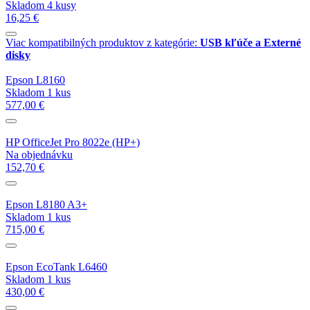
Skladom 4 kusy
16,25 €
Viac kompatibilných produktov z kategórie:
USB kľúče a Externé
disky
Epson L8160
Skladom 1 kus
577,00 €
HP OfficeJet Pro 8022e (HP+)
Na objednávku
152,70 €
Epson L8180 A3+
Skladom 1 kus
715,00 €
Epson EcoTank L6460
Skladom 1 kus
430,00 €