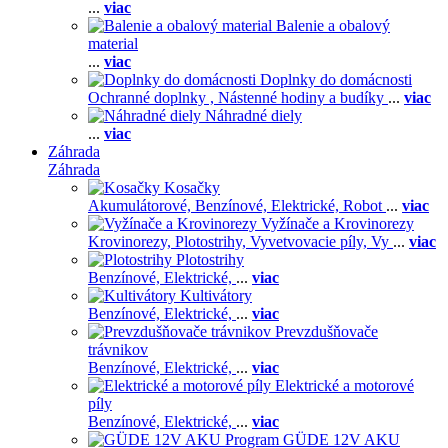
...
viac
Balenie a obalový
material
...
viac
Doplnky do domácnosti
Ochranné doplnky ,
Nástenné hodiny a budíky
...
viac
Náhradné diely
...
viac
Záhrada
Záhrada
Kosačky
Akumulátorové,
Benzínové,
Elektrické,
Robot
...
viac
Vyžínače a Krovinorezy
Krovinorezy,
Plotostrihy,
Vyvetvovacie píly,
Vy
...
viac
Plotostrihy
Benzínové,
Elektrické,
...
viac
Kultivátory
Benzínové,
Elektrické,
...
viac
Prevzdušňovače
trávnikov
Benzínové,
Elektrické,
...
viac
Elektrické a motorové
píly
Benzínové,
Elektrické,
...
viac
GÜDE 12V AKU