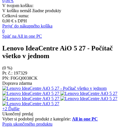
0,00 €
V tvojom košíku:
V košíku nemáš žiadne produkty
Celková suma:
0,00 €
s DPH
Prejsť do nákupného košíka
0
Späť na All in one PC
Lenovo IdeaCentre AiO 5 27
- Počítač
všetko v jednom
(0 %)
Pr. č.: 197329
PN: F0GQ0038CK
Doprava zdarma
+2
Ďalšie
Ukončený predaj
Vyber si podobný produkt z kategórie:
All in one PC
Popis ukončeného produktu