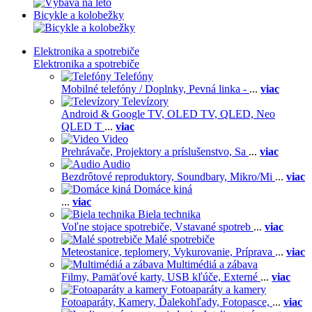
Bicykle a kolobežky
Elektronika a spotrebiče
Elektronika a spotrebiče
Telefóny
Mobilné telefóny / Doplnky,
Pevná linka -
...
viac
Televízory
Android & Google TV,
OLED TV,
QLED, Neo
QLED T
...
viac
Video
Prehrávače,
Projektory a príslušenstvo,
Sa
...
viac
Audio
Bezdrôtové reproduktory,
Soundbary,
Mikro/Mi
...
viac
Domáce kiná
...
viac
Biela technika
Voľne stojace spotrebiče,
Vstavané spotreb
...
viac
Malé spotrebiče
Meteostanice, teplomery,
Vykurovanie,
Príprava
...
viac
Multimédiá a zábava
Filmy,
Pamäťové karty,
USB kľúče,
Externé
...
viac
Fotoaparáty a kamery
Fotoaparáty,
Kamery,
Ďalekohľady,
Fotopasce,
...
viac