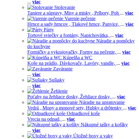
...
viac
Stolovanie
Taniere a súpravy,
Misy a misky ,
Príbory,
Poh
...
viac
Varenie,pečenie
Hrnce a sady hrncov ,
Tlakové hrnce,
Panvice,
...
viac
Párty
Tortové sviečky a fontány,
Napichovátka,
...
viac
Náradie a pomôcky
do kuchyne
Formičky a vykrajovačky,
Formy na pečenie,
...
viac
Kúpelňa a WC
Koše na prádlo,
Dávkovače,
Lavóry, vandle,
...
viac
Zaváranie
...
viac
Sušiaky
...
viac
Žehlenie
Poťahy na žehliace dosky,
Žehliace dosky,
...
viac
Náradie na upratovanie
Vedrá ,
Mopy a mopové sety,
Hubky a drôtenky
...
viac
Odpadkové koše
Vrecia na odpad,
...
viac
Nákupné tašky a košíky
...
viac
Úložné boxy a vaky