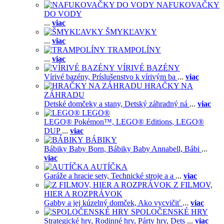
NAFUKOVAČKY
DO VODY
...
viac
ŠMYKĽAVKY
...
viac
TRAMPOLÍNY
...
viac
VÍRIVÉ BAZÉNY
Vírivé bazény,
Príslušenstvo k vírivým ba
...
viac
HRAČKY NA
ZÁHRADU
Detské domčeky a stany,
Detský záhradný ná
...
viac
LEGO®
LEGO® Pokémon™,
LEGO® Editions,
LEGO®
DUP
...
viac
BÁBIKY
Bábiky Baby Born,
Bábiky Baby Annabell,
Bábi
...
viac
AUTÍČKA
Garáže a hracie sety,
Technické stroje a a
...
viac
Z FILMOV,
HIER A ROZPRÁVOK
Gabby a jej kúzelný domček,
Ako vycvičiť
...
viac
SPOLOČENSKÉ HRY
Strategické hry,
Rodinné hry,
Párty hry,
Dets
...
viac