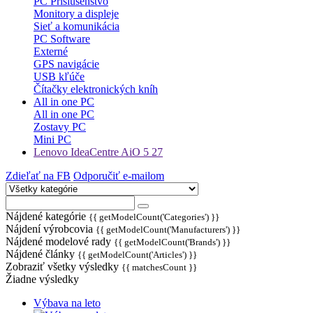
PC Príslušenstvo
Monitory a displeje
Sieť a komunikácia
PC Software
Externé
GPS navigácie
USB kľúče
Čítačky elektronických kníh
All in one PC
All in one PC
Zostavy PC
Mini PC
Lenovo IdeaCentre AiO 5 27
Zdieľať na FB
Odporučiť e-mailom
Nájdené kategórie
{{ getModelCount('Categories') }}
Nájdení výrobcovia
{{ getModelCount('Manufacturers') }}
Nájdené modelové rady
{{ getModelCount('Brands') }}
Nájdené články
{{ getModelCount('Articles') }}
Zobraziť všetky výsledky
{{ matchesCount }}
Žiadne výsledky
Výbava na leto