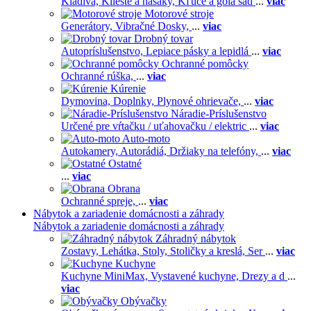
Kladivá,
Kliešte a hasáky,
Kľúče a gola sad
...
viac
Motorové stroje
Generátory,
Vibračné Dosky,
...
viac
Drobný tovar
Autopríslušenstvo,
Lepiace pásky a lepidlá
...
viac
Ochranné pomôcky
Ochranné rúška,
...
viac
Kúrenie
Dymovina,
Doplnky,
Plynové ohrievače,
...
viac
Náradie-Príslušenstvo
Určené pre vŕtačku / uťahovačku / elektric
...
viac
Auto-moto
Autokamery,
Autorádiá,
Držiaky na telefóny,
...
viac
Ostatné
...
viac
Obrana
Ochranné spreje,
...
viac
Nábytok a zariadenie domácnosti a záhrady
Nábytok a zariadenie domácnosti a záhrady
Záhradný nábytok
Zostavy,
Lehátka,
Stoly,
Stoličky a kreslá,
Ser
...
viac
Kuchyne
Kuchyne MiniMax,
Vystavené kuchyne,
Drezy a d
...
viac
Obývačky