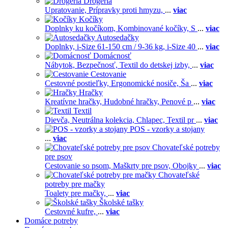
Drogéria
Upratovanie,
Prípravky proti hmyzu,
...
viac
Kočíky
Doplnky ku kočíkom,
Kombinované kočíky,
S
...
viac
Autosedačky
Doplnky,
i-Size 61-150 cm / 9-36 kg,
i-Size 40
...
viac
Domácnosť
Nábytok,
Bezpečnosť,
Textil do detskej izby,
...
viac
Cestovanie
Cestovné postieľky,
Ergonomické nosiče,
Ša
...
viac
Hračky
Kreatívne hračky,
Hudobné hračky,
Penové p
...
viac
Textil
Dievča,
Neutrálna kolekcia,
Chlapec,
Textil pr
...
viac
POS - vzorky a stojany
...
viac
Chovateľské potreby
pre psov
Cestovanie so psom,
Maškrty pre psov,
Obojky
...
viac
Chovateľské
potreby pre mačky
Toalety pre mačky,
...
viac
Školské tašky
Cestovné kufre,
...
viac
Domáce potreby