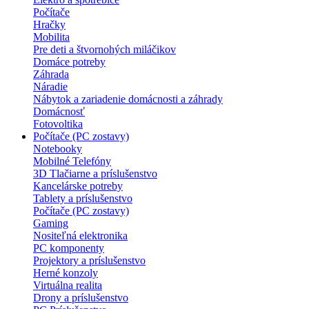
Počítače
Hračky
Mobilita
Pre deti a štvornohých miláčikov
Domáce potreby
Záhrada
Náradie
Nábytok a zariadenie domácnosti a záhrady
Domácnosť
Fotovoltika
Počítače (PC zostavy)
Notebooky
Mobilné Telefóny
3D Tlačiarne a príslušenstvo
Kancelárske potreby
Tablety a príslušenstvo
Počítače (PC zostavy)
Gaming
Nositeľná elektronika
PC komponenty
Projektory a príslušenstvo
Herné konzoly
Virtuálna realita
Drony a príslušenstvo