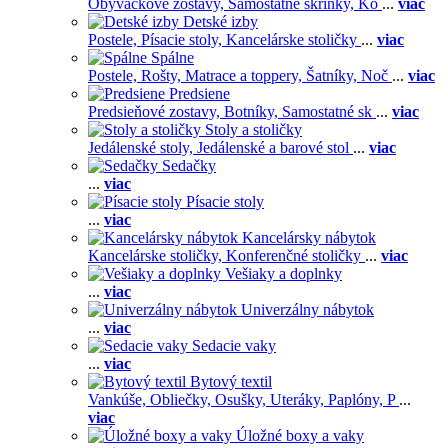
Obývačkové zostavy,
Samostatné skrinky,
Ko
...
viac
Detské izby
Postele,
Písacie stoly,
Kancelárske stoličky
...
viac
Spálne
Postele,
Rošty,
Matrace a toppery,
Šatníky,
Noč
...
viac
Predsiene
Predsieňové zostavy,
Botníky,
Samostatné sk
...
viac
Stoly a stoličky
Jedálenské stoly,
Jedálenské a barové stol
...
viac
Sedačky
...
viac
Písacie stoly
...
viac
Kancelársky nábytok
Kancelárske stoličky,
Konferenčné stoličky
...
viac
Vešiaky a doplnky
...
viac
Univerzálny nábytok
...
viac
Sedacie vaky
...
viac
Bytový textil
Vankúše,
Obliečky,
Osušky,
Uteráky,
Paplóny,
P
...
viac
Úložné boxy a vaky