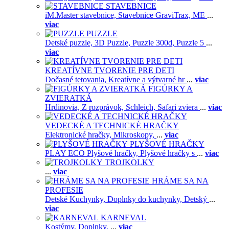
STAVEBNICE
iM.Master stavebnice,
Stavebnice GraviTrax,
ME
...
viac
PUZZLE
Detské puzzle,
3D Puzzle,
Puzzle 300d,
Puzzle 5
...
viac
KREATÍVNE TVORENIE PRE DETI
Dočasné tetovania,
Kreatívne a výtvarné hr
...
viac
FIGÚRKY A
ZVIERATKÁ
Hrdinovia,
Z rozprávok,
Schleich,
Safari zviera
...
viac
VEDECKÉ A TECHNICKÉ HRAČKY
Elektronické hračky,
Mikroskopy,
...
viac
PLYŠOVÉ HRAČKY
PLAY ECO Plyšové hračky,
Plyšové hračky s
...
viac
TROJKOLKY
...
viac
HRÁME SA NA
PROFESIE
Detské Kuchynky,
Doplnky do kuchynky,
Detský
...
viac
KARNEVAL
Kostýmy,
Doplnky,
...
viac