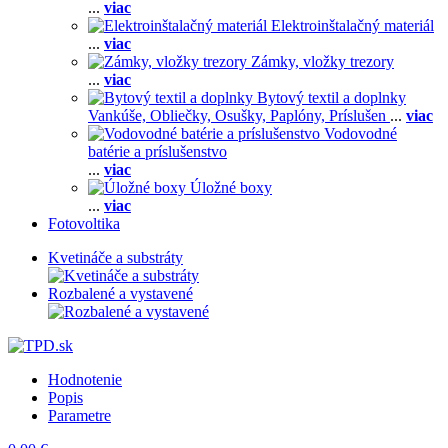
...
viac
Elektroinštalačný materiál
...
viac
Zámky, vložky trezory
...
viac
Bytový textil a doplnky
Vankúše,
Obliečky,
Osušky,
Paplóny,
Príslušen
...
viac
Vodovodné
batérie a príslušenstvo
...
viac
Úložné boxy
...
viac
Fotovoltika
Kvetináče a substráty
Rozbalené a vystavené
Hodnotenie
Popis
Parametre