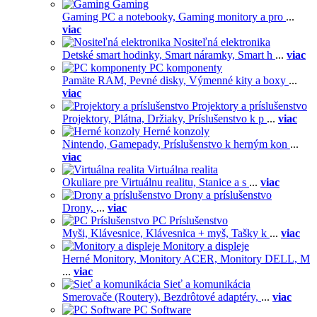
Gaming
Gaming PC a notebooky,
Gaming monitory a pro
...
viac
Nositeľná elektronika
Detské smart hodinky,
Smart náramky,
Smart h
...
viac
PC komponenty
Pamäte RAM,
Pevné disky,
Výmenné kity a boxy
...
viac
Projektory a príslušenstvo
Projektory,
Plátna,
Držiaky,
Príslušenstvo k p
...
viac
Herné konzoly
Nintendo,
Gamepady,
Príslušenstvo k herným kon
...
viac
Virtuálna realita
Okuliare pre Virtuálnu realitu,
Stanice a s
...
viac
Drony a príslušenstvo
Drony,
...
viac
PC Príslušenstvo
Myši,
Klávesnice,
Klávesnica + myš,
Tašky k
...
viac
Monitory a displeje
Herné Monitory,
Monitory ACER,
Monitory DELL,
M
...
viac
Sieť a komunikácia
Smerovače (Routery),
Bezdrôtové adaptéry,
...
viac
PC Software