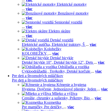
Elektrické motorky
...
viac
Benzínové motorky
...
viac
Seniorské vozidlá
...
viac
Elektro skútre
...
viac
Detské vozidlá
Elektrické autíčka,
Elektrické traktory,
Š
...
viac
Kolobežky
KOLOBEŽKY,
...
viac
Detské bicykle
Detské bicykle 10",
Detské bicykle 12",
Dets
...
viac
Odrážadla a vozítka
Cykloodrážadlá ,
Trojkolky,
Detské korčule
...
viac
Pre deti a štvornohých miláčikov
Pre deti a štvornohých miláčikov
Kŕmenie a hygiena
Hygiena,
Dojčenie,
Jednorázové plienky,
Jeden
...
viac
Mlieko a výživa
Cereálie, chrumky a sušienky,
Príkrmy,
Bio
...
viac
Kozmetika
Pre mamičky,
Pre detičky,
...
viac