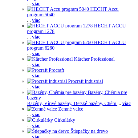
...
viac
HECHT Accu
program 5040
...
viac
HECHT ACCU
program 1278
...
viac
HECHT ACCU
program 6260
...
viac
Kärcher Professional
...
viac
Procraft
...
viac
Procraft Industrial
...
viac
Bazény, Chémia pre
bazény
Bazény,
Vírivé bazény,
Detské bazény,
Chém
...
viac
Zemné valce
...
viac
Cirkulárky
...
viac
Štiepačky na drevo
...
viac