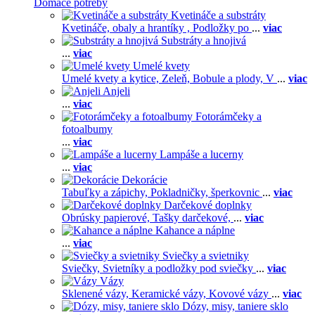
Domáce potreby
Kvetináče a substráty
Kvetináče, obaly a hrantíky ,
Podložky po
...
viac
Substráty a hnojivá
...
viac
Umelé kvety
Umelé kvety a kytice,
Zeleň,
Bobule a plody,
V
...
viac
Anjeli
...
viac
Fotorámčeky a
fotoalbumy
...
viac
Lampáše a lucerny
...
viac
Dekorácie
Tabuľky a zápichy,
Pokladničky, šperkovnic
...
viac
Darčekové doplnky
Obrúsky papierové,
Tašky darčekové,
...
viac
Kahance a náplne
...
viac
Sviečky a svietniky
Sviečky,
Svietníky a podložky pod sviečky
...
viac
Vázy
Sklenené vázy,
Keramické vázy,
Kovové vázy
...
viac
Dózy, misy, taniere sklo