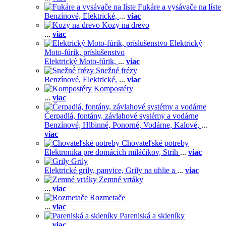
Fukáre a vysávače na líste
Benzínové,
Elektrické,
...
viac
Kozy na drevo
...
viac
Elektrický
Moto-fúrik, príslušenstvo
Elektrický Moto-fúrik,
...
viac
Snežné frézy
Benzínové,
Elektrické,
...
viac
Kompostéry
...
viac
Čerpadlá, fontány, závlahové systémy a vodárne
Benzínové,
Hlbinné,
Ponorné,
Vodárne,
Kalové,
...
viac
Chovateľské potreby
Elektronika pre domácich miláčikov,
Strih
...
viac
Grily
Elektrické grily, panvice,
Grily na uhlie a
...
viac
Zemné vrtáky
...
viac
Rozmetače
...
viac
Pareniská a skleníky
...
viac