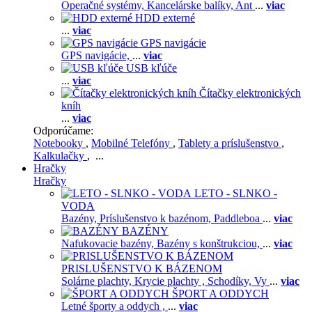
Operačné systémy,
Kancelárske balíky,
Ant
...
viac
HDD externé
...
viac
GPS navigácie
GPS navigácie,
...
viac
USB kľúče
...
viac
Čítačky elektronických
kníh
...
viac
Odporúčame:
Notebooky
,
Mobilné Telefóny
,
Tablety a príslušenstvo
,
Kalkulačky
, ...
Hračky
Hračky
LETO - SLNKO -
VODA
Bazény,
Príslušenstvo k bazénom,
Paddleboa
...
viac
BAZÉNY
Nafukovacie bazény,
Bazény s konštrukciou,
...
viac
PRISLUŠENSTVO K BÁZENOM
Solárne plachty,
Krycie plachty ,
Schodíky,
Vy
...
viac
ŠPORT A ODDYCH
Letné športy a oddych ,
...
viac