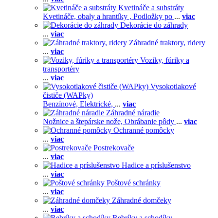
Kvetináče a substráty
Kvetináče, obaly a hrantíky ,
Podložky po
...
viac
Dekorácie do záhrady
...
viac
Záhradné traktory, ridery
...
viac
Voziky, fúriky a
transportéry
...
viac
Vysokotlakové
čističe (WAPky)
Benzínové,
Elektrické,
...
viac
Záhradné náradie
Nožnice a štepárske nože,
Obrábanie pôdy
...
viac
Ochranné pomôcky
...
viac
Postrekovače
...
viac
Hadice a príslušenstvo
...
viac
Poštové schránky
...
viac
Záhradné domčeky
...
viac
Rebríky a schodíky