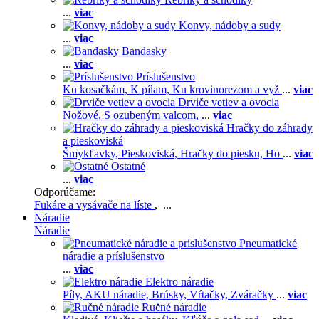
...
viac
Konvy, nádoby a sudy
...
viac
Bandasky
...
viac
Príslušenstvo
Ku kosačkám,
K pílam,
Ku krovinorezom a vyž
...
viac
Drviče vetiev a ovocia
Nožové,
S ozubeným valcom,
...
viac
Hračky do záhrady
a pieskoviská
Šmykľavky,
Pieskoviská,
Hračky do piesku,
Ho
...
viac
Ostatné
...
viac
Odporúčame:
Fukáre a vysávače na líste
, ...
Náradie
Náradie
Pneumatické
náradie a príslušenstvo
...
viac
Elektro náradie
Píly,
AKU náradie,
Brúsky,
Vŕtačky,
Zváračky
...
viac
Ručné náradie