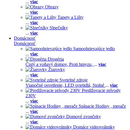
...
viac
Obrazy
...
viac
Tapety a Lišty
...
viac
Slnečníky
...
viac
Domácnosť
Domácnosť
Samoohrievajúce jedlo
...
viac
Drogéria
Čistý a voňavý domov,
Proti hmyzu,
...
viac
Žiarovky
...
viac
Svetelné zdroje
Vianočné osvetlenie,
LED svietidlá,
Stolné
...
viac
Predlžovacie prívody
230V
...
viac
Spínacie Hodiny , merače
...
viac
Domové zvončeky
...
viac
Domáce videovrátniky