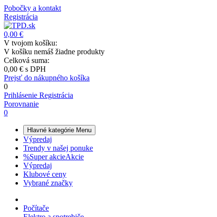
Pobočky a kontakt
Registrácia
0,00 €
V tvojom košíku:
V košíku nemáš žiadne produkty
Celková suma:
0,00 €
s DPH
Prejsť do nákupného košíka
0
Prihlásenie
Registrácia
Porovnanie
0
Hlavné kategórie
Menu
Výpredaj
Trendy v našej ponuke
%
Super akcie
Akcie
Výpredaj
Klubové ceny
Vybrané značky
Počítače
Elektro a spotrebiče