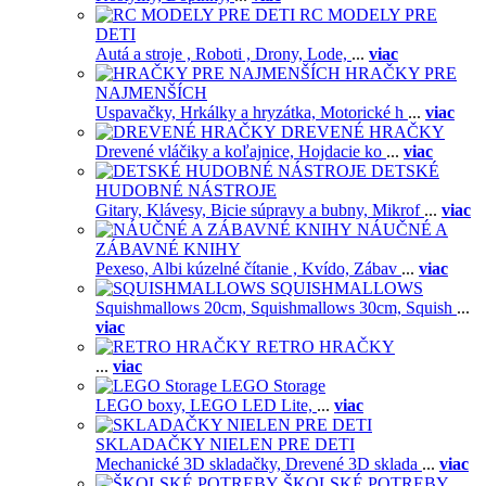
RC MODELY PRE
DETI
Autá a stroje ,
Roboti ,
Drony,
Lode,
...
viac
HRAČKY PRE
NAJMENŠÍCH
Uspavačky,
Hrkálky a hryzátka,
Motorické h
...
viac
DREVENÉ HRAČKY
Drevené vláčiky a koľajnice,
Hojdacie ko
...
viac
DETSKÉ
HUDOBNÉ NÁSTROJE
Gitary,
Klávesy,
Bicie súpravy a bubny,
Mikrof
...
viac
NÁUČNÉ A
ZÁBAVNÉ KNIHY
Pexeso,
Albi kúzelné čítanie ,
Kvído,
Zábav
...
viac
SQUISHMALLOWS
Squishmallows 20cm,
Squishmallows 30cm,
Squish
...
viac
RETRO HRAČKY
...
viac
LEGO Storage
LEGO boxy,
LEGO LED Lite,
...
viac
SKLADAČKY NIELEN PRE DETI
Mechanické 3D skladačky,
Drevené 3D sklada
...
viac
ŠKOLSKÉ POTREBY