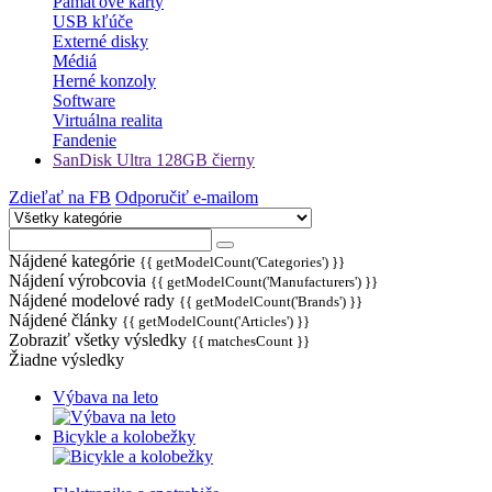
Pamäťové karty
USB kľúče
Externé disky
Médiá
Herné konzoly
Software
Virtuálna realita
Fandenie
SanDisk Ultra 128GB čierny
Zdieľať na FB
Odporučiť e-mailom
Nájdené kategórie
{{ getModelCount('Categories') }}
Nájdení výrobcovia
{{ getModelCount('Manufacturers') }}
Nájdené modelové rady
{{ getModelCount('Brands') }}
Nájdené články
{{ getModelCount('Articles') }}
Zobraziť všetky výsledky
{{ matchesCount }}
Žiadne výsledky
Výbava na leto
Bicykle a kolobežky