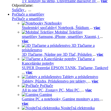
TV konzoly na stenu,
Univerzálne diaľkové ov
...
viac
Odporúčame:
Sušičky
, ...
Počítače a smartfóny
Počítače a smartfóny
Notebooky
Študentský spoľahlivý Notebook,
Štúdium
...
viac
Mobilné Telefóny
smartfóny Samsung,
iPhone,
smartfóny Xiaomi,
t
...
viac
3D Tlačiarne a
príslušenstvo
3D Tlačiarne,
Náplne pre 3D Tlač,
Príslušen
...
viac
Tlačiarne a
Kancelárske potreby
SUPER Dopredaj EPSON TANK,
Tlačiarne,
Tankové
...
viac
Tablety a príslušenstvo
Tablety,
Púzdra,
Príslušenstvo pre tablety,
...
viac
Počítače
All in one PC,
Zostavy PC,
Mini PC,
...
viac
Gaming
Gaming PC a notebooky,
Gaming monitory a pro
...
viac
Nositeľná elektronika