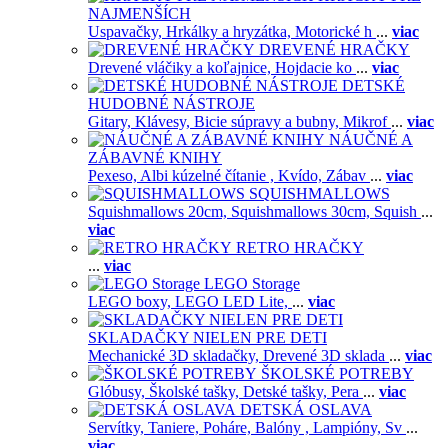
NAJMENŠÍCH
Uspavačky,
Hrkálky a hryzátka,
Motorické h
...
viac
DREVENÉ HRAČKY
Drevené vláčiky a koľajnice,
Hojdacie ko
...
viac
DETSKÉ
HUDOBNÉ NÁSTROJE
Gitary,
Klávesy,
Bicie súpravy a bubny,
Mikrof
...
viac
NÁUČNÉ A
ZÁBAVNÉ KNIHY
Pexeso,
Albi kúzelné čítanie ,
Kvído,
Zábav
...
viac
SQUISHMALLOWS
Squishmallows 20cm,
Squishmallows 30cm,
Squish
...
viac
RETRO HRAČKY
...
viac
LEGO Storage
LEGO boxy,
LEGO LED Lite,
...
viac
SKLADAČKY NIELEN PRE DETI
Mechanické 3D skladačky,
Drevené 3D sklada
...
viac
ŠKOLSKÉ POTREBY
Glóbusy,
Školské tašky,
Detské tašky,
Pera
...
viac
DETSKÁ OSLAVA
Servítky,
Taniere,
Poháre,
Balóny ,
Lampióny,
Sv
...
viac