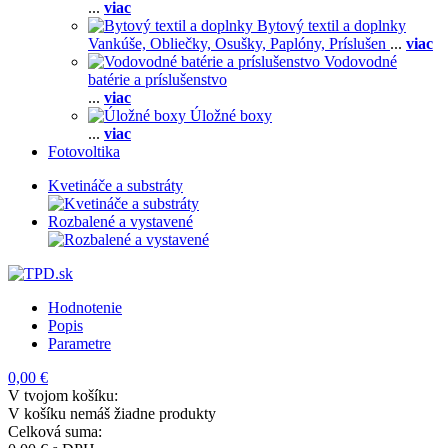
...
viac
Bytový textil a doplnky
Vankúše,
Obliečky,
Osušky,
Paplóny,
Príslušen
...
viac
Vodovodné
batérie a príslušenstvo
...
viac
Úložné boxy
...
viac
Fotovoltika
Kvetináče a substráty
Rozbalené a vystavené
Hodnotenie
Popis
Parametre
0,00 €
V tvojom košíku:
V košíku nemáš žiadne produkty
Celková suma: