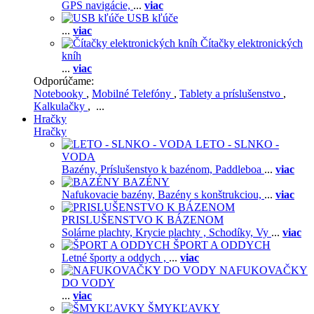
GPS navigácie,
...
viac
USB kľúče
...
viac
Čítačky elektronických
kníh
...
viac
Odporúčame:
Notebooky
,
Mobilné Telefóny
,
Tablety a príslušenstvo
,
Kalkulačky
, ...
Hračky
Hračky
LETO - SLNKO -
VODA
Bazény,
Príslušenstvo k bazénom,
Paddleboa
...
viac
BAZÉNY
Nafukovacie bazény,
Bazény s konštrukciou,
...
viac
PRISLUŠENSTVO K BÁZENOM
Solárne plachty,
Krycie plachty ,
Schodíky,
Vy
...
viac
ŠPORT A ODDYCH
Letné športy a oddych ,
...
viac
NAFUKOVAČKY
DO VODY
...
viac
ŠMYKĽAVKY