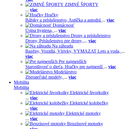
ZIMNÉ ŠPORTY
...
viac
Hračky
Bábiky a príslušenstvo,
Autíčka a autodrá
...
viac
Domácnosť
Ústna hygiena,
...
viac
Drony a príslušenstvo
Drony,
Príslušenstvo pre drony,
...
viac
Na záhradu
Bazény,
Vozidlá,
Vírivky,
VYMAZAT Leto a voda,
...
viac
Pre najmenších
Starostlivosť o dieťa,
Hračky pre najmenší
...
viac
Modelárstvo
Zberateľské modely,
...
viac
Mobilita
Mobilita
Elektrické štvorkolky
...
viac
Elektrické kolobežky
...
viac
Elektrické motorky
...
viac
Benzínové motorky
...
viac