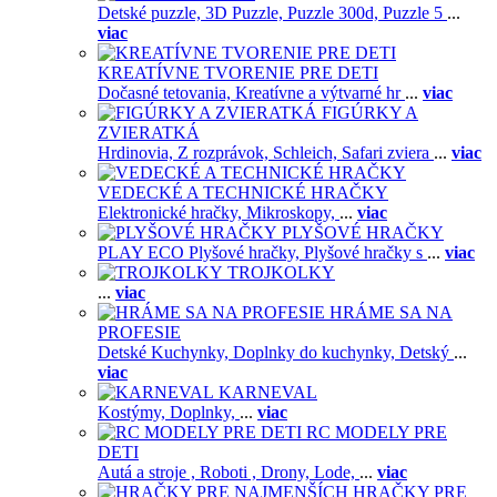
Detské puzzle,
3D Puzzle,
Puzzle 300d,
Puzzle 5
...
viac
KREATÍVNE TVORENIE PRE DETI
Dočasné tetovania,
Kreatívne a výtvarné hr
...
viac
FIGÚRKY A
ZVIERATKÁ
Hrdinovia,
Z rozprávok,
Schleich,
Safari zviera
...
viac
VEDECKÉ A TECHNICKÉ HRAČKY
Elektronické hračky,
Mikroskopy,
...
viac
PLYŠOVÉ HRAČKY
PLAY ECO Plyšové hračky,
Plyšové hračky s
...
viac
TROJKOLKY
...
viac
HRÁME SA NA
PROFESIE
Detské Kuchynky,
Doplnky do kuchynky,
Detský
...
viac
KARNEVAL
Kostýmy,
Doplnky,
...
viac
RC MODELY PRE
DETI
Autá a stroje ,
Roboti ,
Drony,
Lode,
...
viac
HRAČKY PRE