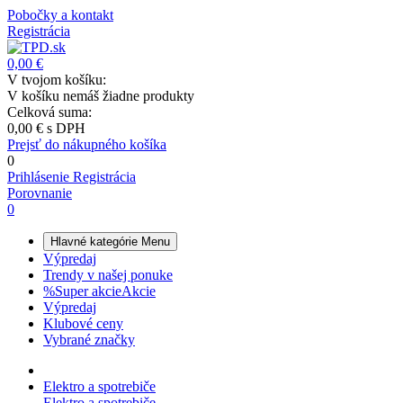
Pobočky a kontakt
Registrácia
0,00 €
V tvojom košíku:
V košíku nemáš žiadne produkty
Celková suma:
0,00 €
s DPH
Prejsť do nákupného košíka
0
Prihlásenie
Registrácia
Porovnanie
0
Hlavné kategórie
Menu
Výpredaj
Trendy v našej ponuke
%
Super akcie
Akcie
Výpredaj
Klubové ceny
Vybrané značky
Elektro a spotrebiče
Elektro a spotrebiče