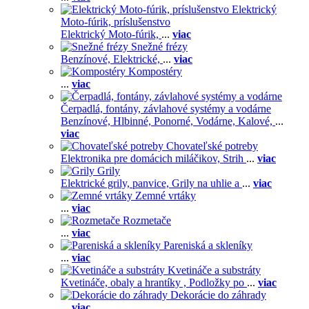
Elektrický
Moto-fúrik, príslušenstvo
Elektrický Moto-fúrik,
...
viac
Snežné frézy
Benzínové,
Elektrické,
...
viac
Kompostéry
...
viac
Čerpadlá, fontány, závlahové systémy a vodárne
Benzínové,
Hlbinné,
Ponorné,
Vodárne,
Kalové,
...
viac
Chovateľské potreby
Elektronika pre domácich miláčikov,
Strih
...
viac
Grily
Elektrické grily, panvice,
Grily na uhlie a
...
viac
Zemné vrtáky
...
viac
Rozmetače
...
viac
Pareniská a skleníky
...
viac
Kvetináče a substráty
Kvetináče, obaly a hrantíky ,
Podložky po
...
viac
Dekorácie do záhrady
...
viac