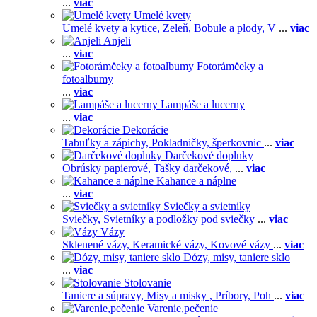
...
viac
Umelé kvety
Umelé kvety a kytice,
Zeleň,
Bobule a plody,
V
...
viac
Anjeli
...
viac
Fotorámčeky a
fotoalbumy
...
viac
Lampáše a lucerny
...
viac
Dekorácie
Tabuľky a zápichy,
Pokladničky, šperkovnic
...
viac
Darčekové doplnky
Obrúsky papierové,
Tašky darčekové,
...
viac
Kahance a náplne
...
viac
Sviečky a svietniky
Sviečky,
Svietníky a podložky pod sviečky
...
viac
Vázy
Sklenené vázy,
Keramické vázy,
Kovové vázy
...
viac
Dózy, misy, taniere sklo
...
viac
Stolovanie
Taniere a súpravy,
Misy a misky ,
Príbory,
Poh
...
viac
Varenie,pečenie