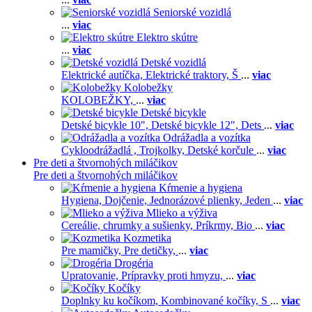
Seniorské vozidlá
...
viac
Elektro skútre
...
viac
Detské vozidlá
Elektrické autíčka,
Elektrické traktory,
Š
...
viac
Kolobežky
KOLOBEŽKY,
...
viac
Detské bicykle
Detské bicykle 10",
Detské bicykle 12",
Dets
...
viac
Odrážadla a vozítka
Cykloodrážadlá ,
Trojkolky,
Detské korčule
...
viac
Pre deti a štvornohých miláčikov
Pre deti a štvornohých miláčikov
Kŕmenie a hygiena
Hygiena,
Dojčenie,
Jednorázové plienky,
Jeden
...
viac
Mlieko a výživa
Cereálie, chrumky a sušienky,
Príkrmy,
Bio
...
viac
Kozmetika
Pre mamičky,
Pre detičky,
...
viac
Drogéria
Upratovanie,
Prípravky proti hmyzu,
...
viac
Kočíky
Doplnky ku kočíkom,
Kombinované kočíky,
S
...
viac