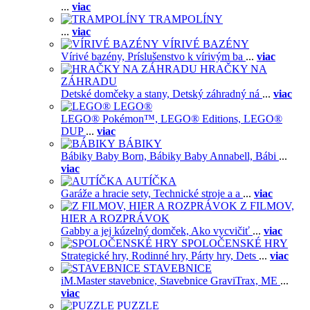
...
viac
TRAMPOLÍNY
...
viac
VÍRIVÉ BAZÉNY
Vírivé bazény,
Príslušenstvo k vírivým ba
...
viac
HRAČKY NA
ZÁHRADU
Detské domčeky a stany,
Detský záhradný ná
...
viac
LEGO®
LEGO® Pokémon™,
LEGO® Editions,
LEGO®
DUP
...
viac
BÁBIKY
Bábiky Baby Born,
Bábiky Baby Annabell,
Bábi
...
viac
AUTÍČKA
Garáže a hracie sety,
Technické stroje a a
...
viac
Z FILMOV,
HIER A ROZPRÁVOK
Gabby a jej kúzelný domček,
Ako vycvičiť
...
viac
SPOLOČENSKÉ HRY
Strategické hry,
Rodinné hry,
Párty hry,
Dets
...
viac
STAVEBNICE
iM.Master stavebnice,
Stavebnice GraviTrax,
ME
...
viac
PUZZLE