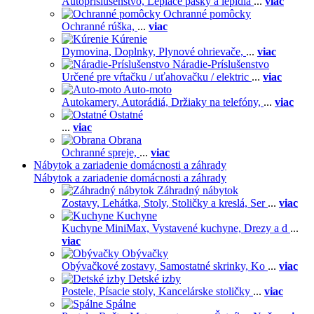
Autopríslušenstvo,
Lepiace pásky a lepidlá
...
viac
Ochranné pomôcky
Ochranné rúška,
...
viac
Kúrenie
Dymovina,
Doplnky,
Plynové ohrievače,
...
viac
Náradie-Príslušenstvo
Určené pre vŕtačku / uťahovačku / elektric
...
viac
Auto-moto
Autokamery,
Autorádiá,
Držiaky na telefóny,
...
viac
Ostatné
...
viac
Obrana
Ochranné spreje,
...
viac
Nábytok a zariadenie domácnosti a záhrady
Nábytok a zariadenie domácnosti a záhrady
Záhradný nábytok
Zostavy,
Lehátka,
Stoly,
Stoličky a kreslá,
Ser
...
viac
Kuchyne
Kuchyne MiniMax,
Vystavené kuchyne,
Drezy a d
...
viac
Obývačky
Obývačkové zostavy,
Samostatné skrinky,
Ko
...
viac
Detské izby
Postele,
Písacie stoly,
Kancelárske stoličky
...
viac
Spálne