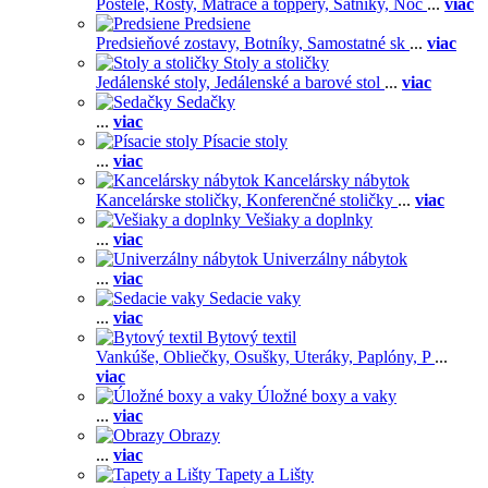
Postele,
Rošty,
Matrace a toppery,
Šatníky,
Noč
...
viac
Predsiene
Predsieňové zostavy,
Botníky,
Samostatné sk
...
viac
Stoly a stoličky
Jedálenské stoly,
Jedálenské a barové stol
...
viac
Sedačky
...
viac
Písacie stoly
...
viac
Kancelársky nábytok
Kancelárske stoličky,
Konferenčné stoličky
...
viac
Vešiaky a doplnky
...
viac
Univerzálny nábytok
...
viac
Sedacie vaky
...
viac
Bytový textil
Vankúše,
Obliečky,
Osušky,
Uteráky,
Paplóny,
P
...
viac
Úložné boxy a vaky
...
viac
Obrazy
...
viac
Tapety a Lišty