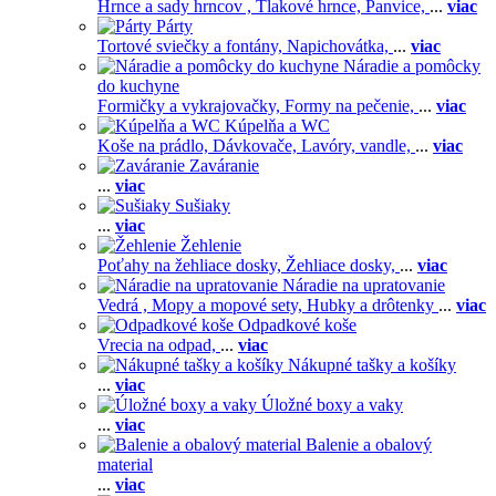
Hrnce a sady hrncov ,
Tlakové hrnce,
Panvice,
...
viac
Párty
Tortové sviečky a fontány,
Napichovátka,
...
viac
Náradie a pomôcky
do kuchyne
Formičky a vykrajovačky,
Formy na pečenie,
...
viac
Kúpelňa a WC
Koše na prádlo,
Dávkovače,
Lavóry, vandle,
...
viac
Zaváranie
...
viac
Sušiaky
...
viac
Žehlenie
Poťahy na žehliace dosky,
Žehliace dosky,
...
viac
Náradie na upratovanie
Vedrá ,
Mopy a mopové sety,
Hubky a drôtenky
...
viac
Odpadkové koše
Vrecia na odpad,
...
viac
Nákupné tašky a košíky
...
viac
Úložné boxy a vaky
...
viac
Balenie a obalový
material
...
viac