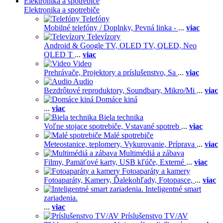
Elektronika a spotrebiče
Elektronika a spotrebiče
Telefóny
Mobilné telefóny / Doplnky,
Pevná linka -
...
viac
Televízory
Android & Google TV,
OLED TV,
QLED, Neo
QLED T
...
viac
Video
Prehrávače,
Projektory a príslušenstvo,
Sa
...
viac
Audio
Bezdrôtové reproduktory,
Soundbary,
Mikro/Mi
...
viac
Domáce kiná
...
viac
Biela technika
Voľne stojace spotrebiče,
Vstavané spotreb
...
viac
Malé spotrebiče
Meteostanice, teplomery,
Vykurovanie,
Príprava
...
viac
Multimédiá a zábava
Filmy,
Pamäťové karty,
USB kľúče,
Externé
...
viac
Fotoaparáty a kamery
Fotoaparáty,
Kamery,
Ďalekohľady,
Fotopasce,
...
viac
Inteligentné smart
zariadenia.
...
viac
Príslušenstvo TV/AV