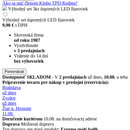
Ako sa stať členom Klubu TPD Rodina?
Výhodný set 3ks úsporných LED žiaroviek
Výhodný set úsporných LED žiaroviek
9,90 €
s DPH
Slovenská firma
od roku 1987
Vyzdvihnutie
v 3 predajniach
Vrátenie do 14 dní
bez výhovoriek
Porovnávať
Dostupnosť
SKLADOM
- V
2 predajniach
už dnes,
10.08.
u teba
Pripravenie tovaru pre nákup v predajni (rezervácia):
Bratislava
už dnes
Zvolen
už dnes
Žiar n. Hronom
11.08.
Doručenie kuriérom
10.08. na doručovacej adrese
Doprava
Možnosti dopravy
Typ dopravy pre daný produkt:
Express malý balík