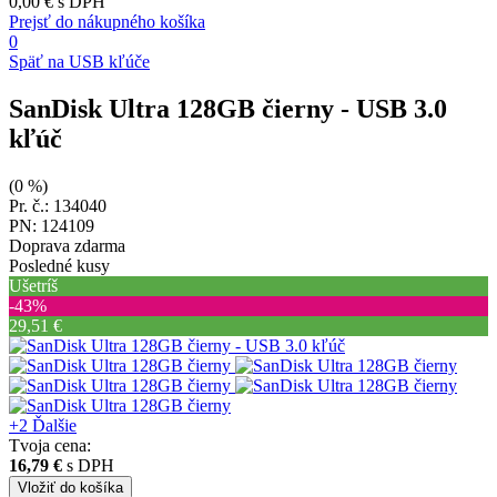
0,00 €
s DPH
Prejsť do nákupného košíka
0
Späť na USB kľúče
SanDisk Ultra 128GB čierny
- USB 3.0
kľúč
(0 %)
Pr. č.: 134040
PN: 124109
Doprava zdarma
Posledné kusy
Ušetríš
‐43%
29,51 €
+2
Ďalšie
Tvoja cena:
16,79 €
s DPH
Vložiť
do košíka