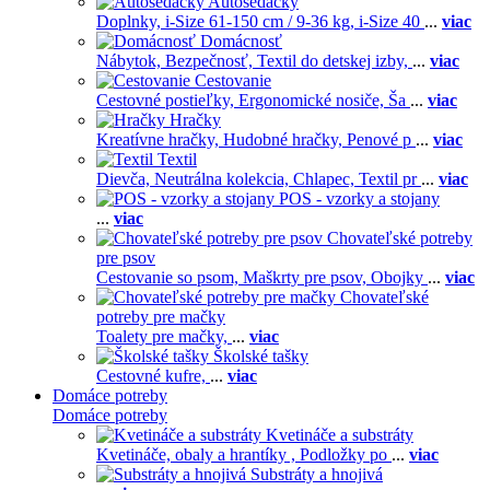
Autosedačky
Doplnky,
i-Size 61-150 cm / 9-36 kg,
i-Size 40
...
viac
Domácnosť
Nábytok,
Bezpečnosť,
Textil do detskej izby,
...
viac
Cestovanie
Cestovné postieľky,
Ergonomické nosiče,
Ša
...
viac
Hračky
Kreatívne hračky,
Hudobné hračky,
Penové p
...
viac
Textil
Dievča,
Neutrálna kolekcia,
Chlapec,
Textil pr
...
viac
POS - vzorky a stojany
...
viac
Chovateľské potreby
pre psov
Cestovanie so psom,
Maškrty pre psov,
Obojky
...
viac
Chovateľské
potreby pre mačky
Toalety pre mačky,
...
viac
Školské tašky
Cestovné kufre,
...
viac
Domáce potreby
Domáce potreby
Kvetináče a substráty
Kvetináče, obaly a hrantíky ,
Podložky po
...
viac
Substráty a hnojivá