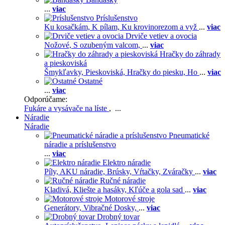
...
viac
Príslušenstvo
Ku kosačkám,
K pílam,
Ku krovinorezom a vyž
...
viac
Drviče vetiev a ovocia
Nožové,
S ozubeným valcom,
...
viac
Hračky do záhrady
a pieskoviská
Šmykľavky,
Pieskoviská,
Hračky do piesku,
Ho
...
viac
Ostatné
...
viac
Odporúčame:
Fukáre a vysávače na líste
, ...
Náradie
Náradie
Pneumatické
náradie a príslušenstvo
...
viac
Elektro náradie
Píly,
AKU náradie,
Brúsky,
Vŕtačky,
Zváračky
...
viac
Ručné náradie
Kladivá,
Kliešte a hasáky,
Kľúče a gola sad
...
viac
Motorové stroje
Generátory,
Vibračné Dosky,
...
viac
Drobný tovar