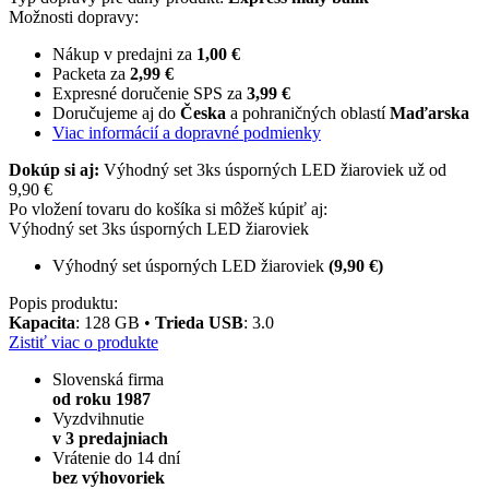
Možnosti dopravy:
Nákup v predajni za
1,00 €
Packeta za
2,99 €
Expresné doručenie SPS za
3,99 €
Doručujeme aj do
Česka
a pohraničných oblastí
Maďarska
Viac informácií a dopravné podmienky
Dokúp si aj:
Výhodný set 3ks úsporných LED žiaroviek už od
9,90 €
Po vložení tovaru do košíka si môžeš kúpiť aj:
Výhodný set 3ks úsporných LED žiaroviek
Výhodný set úsporných LED žiaroviek
(9,90 €)
Popis produktu:
Kapacita
: 128 GB •
Trieda USB
: 3.0
Zistiť viac o produkte
Slovenská firma
od roku 1987
Vyzdvihnutie
v 3 predajniach
Vrátenie do 14 dní
bez výhovoriek