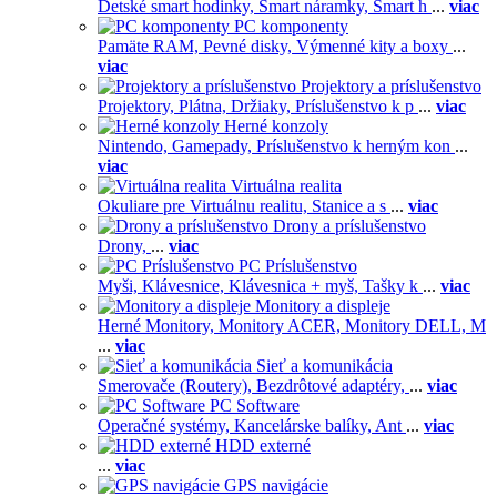
Detské smart hodinky,
Smart náramky,
Smart h
...
viac
PC komponenty
Pamäte RAM,
Pevné disky,
Výmenné kity a boxy
...
viac
Projektory a príslušenstvo
Projektory,
Plátna,
Držiaky,
Príslušenstvo k p
...
viac
Herné konzoly
Nintendo,
Gamepady,
Príslušenstvo k herným kon
...
viac
Virtuálna realita
Okuliare pre Virtuálnu realitu,
Stanice a s
...
viac
Drony a príslušenstvo
Drony,
...
viac
PC Príslušenstvo
Myši,
Klávesnice,
Klávesnica + myš,
Tašky k
...
viac
Monitory a displeje
Herné Monitory,
Monitory ACER,
Monitory DELL,
M
...
viac
Sieť a komunikácia
Smerovače (Routery),
Bezdrôtové adaptéry,
...
viac
PC Software
Operačné systémy,
Kancelárske balíky,
Ant
...
viac
HDD externé
...
viac
GPS navigácie