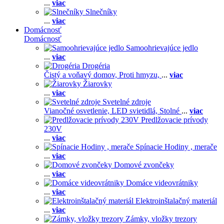
...
viac
Slnečníky
...
viac
Domácnosť
Domácnosť
Samoohrievajúce jedlo
...
viac
Drogéria
Čistý a voňavý domov,
Proti hmyzu,
...
viac
Žiarovky
...
viac
Svetelné zdroje
Vianočné osvetlenie,
LED svietidlá,
Stolné
...
viac
Predlžovacie prívody
230V
...
viac
Spínacie Hodiny , merače
...
viac
Domové zvončeky
...
viac
Domáce videovrátniky
...
viac
Elektroinštalačný materiál
...
viac
Zámky, vložky trezory