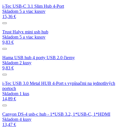
i-Tec USB-C 3.1 Slim Hub 4-Port
Skladom 5 a viac kusov
15,36 €
Trust Halyx mini usb hub
Skladom 5 a viac kusov
9,83 €
Hama USB hub 4 porty USB 2.0 čierny
Skladom 2 kusy
9,83 €
i-Tec USB 3.0 Metal HUB 4-Port s vypínačmi na jednotlivých
portoch
Skladom 1 kus
14,89 €
Canyon DS-4 usb-c hub - 1*USB 3.2, 1*USB-C, 1*HDMI
Skladom 4 kusy
13,47 €