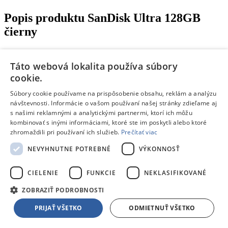
Popis produktu
SanDisk Ultra 128GB
čierny
SanDisk Ultra USB 3.0 Flash Drive kombinuje rýchlejší prenos dát
a veľkorysú kapacitu v kompaktnom, štýlovom obale.
Táto webová lokalita používa súbory
- prenos súborov až štyrikrát rýchlejšie než USB disky 2.0
cookie.
- ochrana súkromných súborov so SanDisk SecureAccess ™
softvérom
Súbory cookie používame na prispôsobenie obsahu, reklám a analýzu
- čítanie do 100 MB/s
návštevnosti. Informácie o vašom používaní našej stránky zdieľame aj
- zápis do 20 MB/s
s našimi reklamnými a analytickými partnermi, ktorí ich môžu
- rozmery: 56,8 x 21,3 x 10,8 mm
kombinovať s inými informáciami, ktoré ste im poskytli alebo ktoré
- prevádzková teplota: 0°C - 45°C
zhromaždili pri používaní ich služieb.
Prečítať viac
- skladovacia teplota: -10°C - 70°C
- kompatibilita: USB 3.0 a USB 2.00
NEVYHNUTNE POTREBNÉ
VÝKONNOSŤ
Ochrana súkromných súborov so SanDisk SecureAccess ™
softvérom
CIELENIE
FUNKCIE
NEKLASIFIKOVANÉ
ZOBRAZIŤ PODROBNOSTI
Parametre produktu
PRIJAŤ VŠETKO
ODMIETNUŤ VŠETKO
Technické údaje