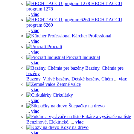
HECHT ACCU
program 1278
...
viac
HECHT ACCU
program 6260
...
viac
Kärcher Professional
...
viac
Procraft
...
viac
Procraft Industrial
...
viac
Bazény, Chémia pre
bazény
Bazény,
Vírivé bazény,
Detské bazény,
Chém
...
viac
Zemné valce
...
viac
Cirkulárky
...
viac
Štiepačky na drevo
...
viac
Fukáre a vysávače na líste
Benzínové,
Elektrické,
...
viac
Kozy na drevo
...
viac