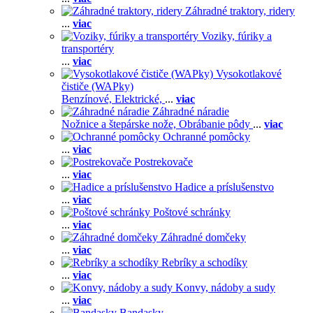
Záhradné traktory, ridery
...
viac
Voziky, fúriky a
transportéry
...
viac
Vysokotlakové
čističe (WAPky)
Benzínové,
Elektrické,
...
viac
Záhradné náradie
Nožnice a štepárske nože,
Obrábanie pôdy
...
viac
Ochranné pomôcky
...
viac
Postrekovače
...
viac
Hadice a príslušenstvo
...
viac
Poštové schránky
...
viac
Záhradné domčeky
...
viac
Rebríky a schodíky
...
viac
Konvy, nádoby a sudy
...
viac
Bandasky