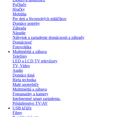
Počítače
Hračky
Mobilita
Pre deti a štvornohých miláčikov
Domáce potreby
Záhrada
Náradie
Nábytok a zariadenie domácnosti a záhrady
Domácnosť
Fotovoltika
Multimédiá a zábava
Telefóny
LED a LCD TV televízory
TV, Video
Audio
Domáce kiná
Biela technika
Malé spotrebiče
Multimédiá a zábava
Fotoaparáty a kamery
Inteligentné smart zariadenia.
Príslušenstvo TV/AV
USB kľúče
Filmy