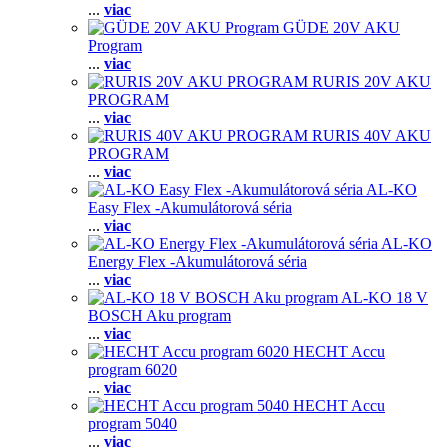
...
viac
GÜDE 20V AKU
Program
...
viac
RURIS 20V AKU
PROGRAM
...
viac
RURIS 40V AKU
PROGRAM
...
viac
AL-KO
Easy Flex -Akumulátorová séria
...
viac
AL-KO
Energy Flex -Akumulátorová séria
...
viac
AL-KO 18 V
BOSCH Aku program
...
viac
HECHT Accu
program 6020
...
viac
HECHT Accu
program 5040
...
viac