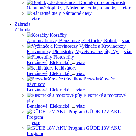
Doplnky do domácnosti
Ochranné doplnky ,
Nástenné hodiny a budíky
...
viac
Náhradné diely
...
viac
Záhrada
Záhrada
Kosačky
Akumulátorové,
Benzínové,
Elektrické,
Robot
...
viac
Vyžínače a Krovinorezy
Krovinorezy,
Plotostrihy,
Vyvetvovacie píly,
Vy
...
viac
Plotostrihy
Benzínové,
Elektrické,
...
viac
Kultivátory
Benzínové,
Elektrické,
...
viac
Prevzdušňovače
trávnikov
Benzínové,
Elektrické,
...
viac
Elektrické a motorové
píly
Benzínové,
Elektrické,
...
viac
GÜDE 12V AKU
Program
...
viac
GÜDE 18V AKU
Program