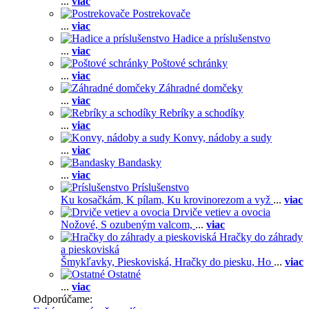
...
viac
Postrekovače
...
viac
Hadice a príslušenstvo
...
viac
Poštové schránky
...
viac
Záhradné domčeky
...
viac
Rebríky a schodíky
...
viac
Konvy, nádoby a sudy
...
viac
Bandasky
...
viac
Príslušenstvo
Ku kosačkám,
K pílam,
Ku krovinorezom a vyž
...
viac
Drviče vetiev a ovocia
Nožové,
S ozubeným valcom,
...
viac
Hračky do záhrady
a pieskoviská
Šmykľavky,
Pieskoviská,
Hračky do piesku,
Ho
...
viac
Ostatné
...
viac
Odporúčame: