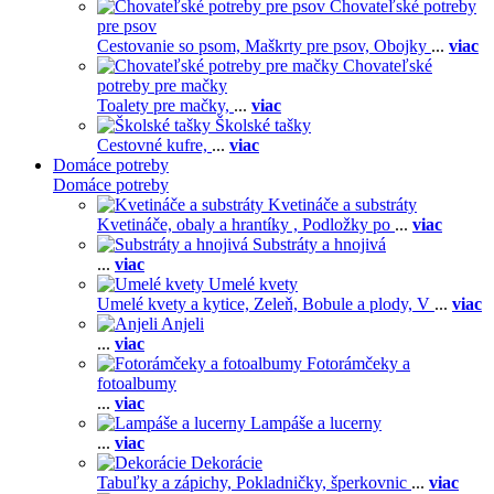
Chovateľské potreby
pre psov
Cestovanie so psom,
Maškrty pre psov,
Obojky
...
viac
Chovateľské
potreby pre mačky
Toalety pre mačky,
...
viac
Školské tašky
Cestovné kufre,
...
viac
Domáce potreby
Domáce potreby
Kvetináče a substráty
Kvetináče, obaly a hrantíky ,
Podložky po
...
viac
Substráty a hnojivá
...
viac
Umelé kvety
Umelé kvety a kytice,
Zeleň,
Bobule a plody,
V
...
viac
Anjeli
...
viac
Fotorámčeky a
fotoalbumy
...
viac
Lampáše a lucerny
...
viac
Dekorácie
Tabuľky a zápichy,
Pokladničky, šperkovnic
...
viac