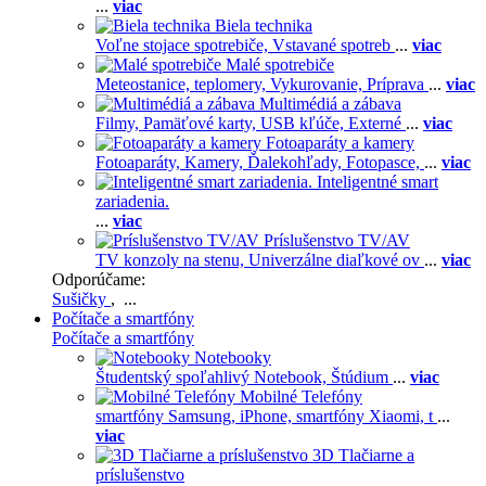
...
viac
Biela technika
Voľne stojace spotrebiče,
Vstavané spotreb
...
viac
Malé spotrebiče
Meteostanice, teplomery,
Vykurovanie,
Príprava
...
viac
Multimédiá a zábava
Filmy,
Pamäťové karty,
USB kľúče,
Externé
...
viac
Fotoaparáty a kamery
Fotoaparáty,
Kamery,
Ďalekohľady,
Fotopasce,
...
viac
Inteligentné smart
zariadenia.
...
viac
Príslušenstvo TV/AV
TV konzoly na stenu,
Univerzálne diaľkové ov
...
viac
Odporúčame:
Sušičky
, ...
Počítače a smartfóny
Počítače a smartfóny
Notebooky
Študentský spoľahlivý Notebook,
Štúdium
...
viac
Mobilné Telefóny
smartfóny Samsung,
iPhone,
smartfóny Xiaomi,
t
...
viac
3D Tlačiarne a
príslušenstvo