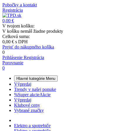
Pobočky a kontakt
Registrácia
0,00 €
V tvojom košíku:
V košíku nemáš žiadne produkty
Celková suma:
0,00 €
s DPH
Prejsť do nákupného košíka
0
Prihlásenie
Registrácia
Porovnanie
0
Hlavné kategórie
Menu
Výpredaj
Trendy v našej ponuke
%
Super akcie
Akcie
Výpredaj
Klubové ceny
Vybrané značky
Elektro a spotrebiče
Elektro a spotrebiče