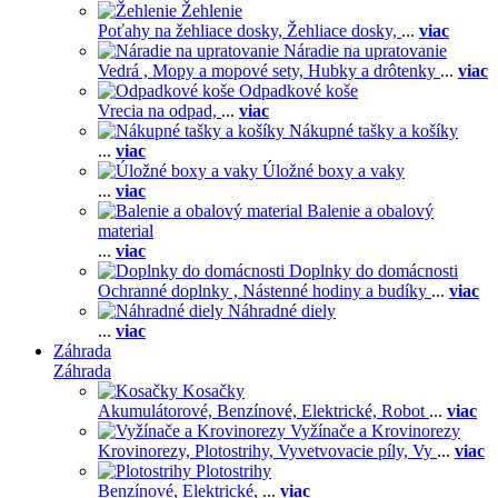
Žehlenie
Poťahy na žehliace dosky,
Žehliace dosky,
...
viac
Náradie na upratovanie
Vedrá ,
Mopy a mopové sety,
Hubky a drôtenky
...
viac
Odpadkové koše
Vrecia na odpad,
...
viac
Nákupné tašky a košíky
...
viac
Úložné boxy a vaky
...
viac
Balenie a obalový
material
...
viac
Doplnky do domácnosti
Ochranné doplnky ,
Nástenné hodiny a budíky
...
viac
Náhradné diely
...
viac
Záhrada
Záhrada
Kosačky
Akumulátorové,
Benzínové,
Elektrické,
Robot
...
viac
Vyžínače a Krovinorezy
Krovinorezy,
Plotostrihy,
Vyvetvovacie píly,
Vy
...
viac
Plotostrihy
Benzínové,
Elektrické,
...
viac