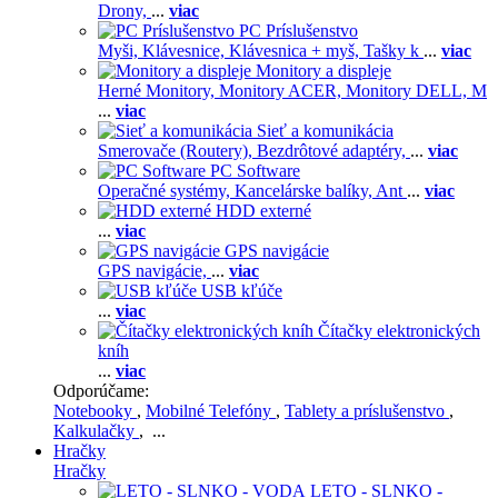
Drony,
...
viac
PC Príslušenstvo
Myši,
Klávesnice,
Klávesnica + myš,
Tašky k
...
viac
Monitory a displeje
Herné Monitory,
Monitory ACER,
Monitory DELL,
M
...
viac
Sieť a komunikácia
Smerovače (Routery),
Bezdrôtové adaptéry,
...
viac
PC Software
Operačné systémy,
Kancelárske balíky,
Ant
...
viac
HDD externé
...
viac
GPS navigácie
GPS navigácie,
...
viac
USB kľúče
...
viac
Čítačky elektronických
kníh
...
viac
Odporúčame:
Notebooky
,
Mobilné Telefóny
,
Tablety a príslušenstvo
,
Kalkulačky
, ...
Hračky
Hračky
LETO - SLNKO -