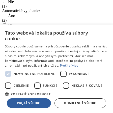
Nie
(
1
)
Automatické vypínanie:
Áno
(
2
)
Nie
(
0
)
Táto webová lokalita používa súbory
cookie.
Príslušenstvo
Súbory cookie používame na prispôsobenie obsahu, reklám a analýzu
Miska:
návštevnosti. Informácie o vašom používaní našej stránky zdieľame aj
Áno
s našimi reklamnými a analytickými partnermi, ktorí ich môžu
(
0
)
kombinovať s inými informáciami, ktoré ste im poskytli alebo ktoré
Nie
zhromaždili pri používaní ich služieb.
Prečítať viac
(
2
)
NEVYHNUTNE POTREBNÉ
VÝKONNOSŤ
Zobraziť
2
produktov
Zrušiť výber
Zavrieť filter
Parametre filtra:
CIELENIE
FUNKCIE
NEKLASIFIKOVANÉ
Odporúčané
Podľa názvu A-Z
Podľa názvu Z-A
Od najlacnejšieho
Od najdrahšieho
ZOBRAZIŤ PODROBNOSTI
153316
PRIJAŤ VŠETKO
ODMIETNUŤ VŠETKO
/