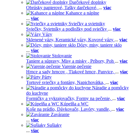
Darčekové doplnky
Obrúsky papierové,
Tašky darčekové,
...
viac
Kahance a náplne
...
viac
Sviečky a svietniky
Sviečky,
Svietníky a podložky pod sviečky
...
viac
Vázy
Sklenené vázy,
Keramické vázy,
Kovové vázy
...
viac
Dózy, misy, taniere sklo
...
viac
Stolovanie
Taniere a súpravy,
Misy a misky ,
Príbory,
Poh
...
viac
Varenie,pečenie
Hrnce a sady hrncov ,
Tlakové hrnce,
Panvice,
...
viac
Párty
Tortové sviečky a fontány,
Napichovátka,
...
viac
Náradie a pomôcky
do kuchyne
Formičky a vykrajovačky,
Formy na pečenie,
...
viac
Kúpelňa a WC
Koše na prádlo,
Dávkovače,
Lavóry, vandle,
...
viac
Zaváranie
...
viac
Sušiaky
...
viac