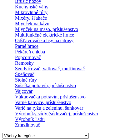
Brúsič nožov
Kuchynské váhy
Mikrovlnné rúry
Mixéry, šľahače
Mlynček na kávu
Mlynček na mäso, príslušenstvo
Multifunkčné elektrické hrnce
Odšťavovače a lisy na citrusy
Parné hrnce
Pekáreň chleba
Popcornovač
Remosky
Sendvičovač, vaflovač, muffinovač
Speňovač
Stolné rúry
Sušička potravín, príslušenstvo
Vajcovar
Vákuovačka potravín, príslušenstvo
Varné kanvice, príslušenstvo
Varič na ryžu a zeleninu, šunkovar
Výrobníky sódy (sódovače), príslušenstvo
Výrobník ľadu
Zmrzlinovač