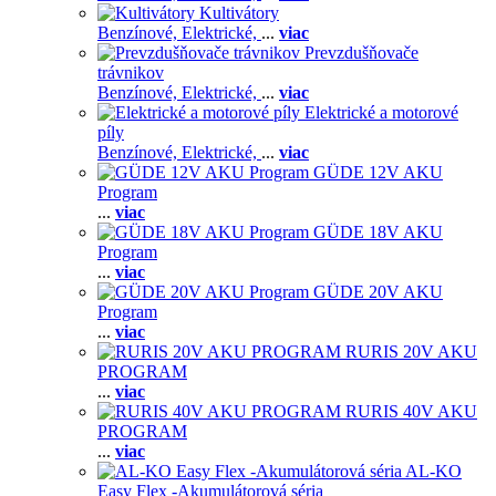
Kultivátory
Benzínové,
Elektrické,
...
viac
Prevzdušňovače
trávnikov
Benzínové,
Elektrické,
...
viac
Elektrické a motorové
píly
Benzínové,
Elektrické,
...
viac
GÜDE 12V AKU
Program
...
viac
GÜDE 18V AKU
Program
...
viac
GÜDE 20V AKU
Program
...
viac
RURIS 20V AKU
PROGRAM
...
viac
RURIS 40V AKU
PROGRAM
...
viac
AL-KO
Easy Flex -Akumulátorová séria