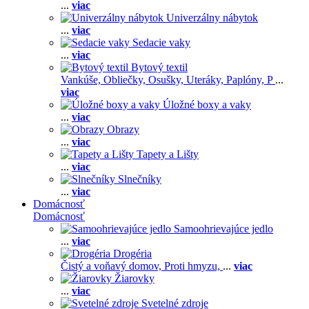
...
viac
Univerzálny nábytok
...
viac
Sedacie vaky
...
viac
Bytový textil
Vankúše,
Obliečky,
Osušky,
Uteráky,
Paplóny,
P
...
viac
Úložné boxy a vaky
...
viac
Obrazy
...
viac
Tapety a Lišty
...
viac
Slnečníky
...
viac
Domácnosť
Domácnosť
Samoohrievajúce jedlo
...
viac
Drogéria
Čistý a voňavý domov,
Proti hmyzu,
...
viac
Žiarovky
...
viac
Svetelné zdroje