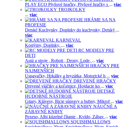
PLAY ECO Plyšové hračky,
Plyšové hračky s
...
viac
TROJKOLKY
...
viac
HRÁME SA NA
PROFESIE
Detské Kuchynky,
Doplnky do kuchynky,
Detský
...
viac
KARNEVAL
Kostýmy,
Doplnky,
...
viac
RC MODELY PRE
DETI
Autá a stroje ,
Roboti ,
Drony,
Lode,
...
viac
HRAČKY PRE
NAJMENŠÍCH
Uspavačky,
Hrkálky a hryzátka,
Motorické h
...
viac
DREVENÉ HRAČKY
Drevené vláčiky a koľajnice,
Hojdacie ko
...
viac
DETSKÉ
HUDOBNÉ NÁSTROJE
Gitary,
Klávesy,
Bicie súpravy a bubny,
Mikrof
...
viac
NÁUČNÉ A
ZÁBAVNÉ KNIHY
Pexeso,
Albi kúzelné čítanie ,
Kvído,
Zábav
...
viac
SQUISHMALLOWS
Squishmallows 20cm,
Squishmallows 30cm,
Squish
...