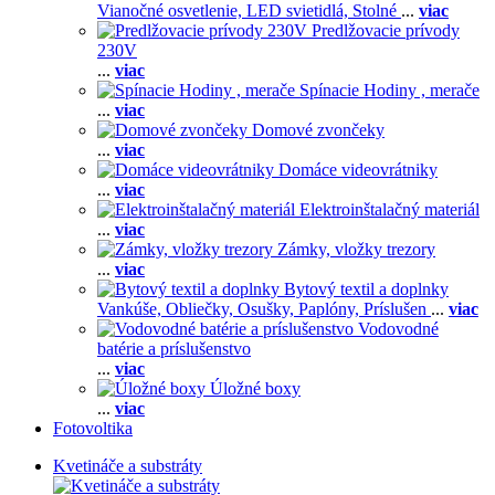
Vianočné osvetlenie,
LED svietidlá,
Stolné
...
viac
Predlžovacie prívody
230V
...
viac
Spínacie Hodiny , merače
...
viac
Domové zvončeky
...
viac
Domáce videovrátniky
...
viac
Elektroinštalačný materiál
...
viac
Zámky, vložky trezory
...
viac
Bytový textil a doplnky
Vankúše,
Obliečky,
Osušky,
Paplóny,
Príslušen
...
viac
Vodovodné
batérie a príslušenstvo
...
viac
Úložné boxy
...
viac
Fotovoltika
Kvetináče a substráty