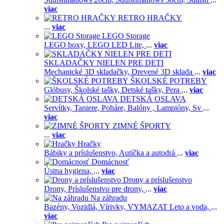
viac
RETRO HRAČKY
...
viac
LEGO Storage
LEGO boxy,
LEGO LED Lite,
...
viac
SKLADAČKY NIELEN PRE DETI
Mechanické 3D skladačky,
Drevené 3D sklada
...
viac
ŠKOLSKÉ POTREBY
Glóbusy,
Školské tašky,
Detské tašky,
Pera
...
viac
DETSKÁ OSLAVA
Servítky,
Taniere,
Poháre,
Balóny ,
Lampióny,
Sv
...
viac
ZIMNÉ ŠPORTY
...
viac
Hračky
Bábiky a príslušenstvo,
Autíčka a autodrá
...
viac
Domácnosť
Ústna hygiena,
...
viac
Drony a príslušenstvo
Drony,
Príslušenstvo pre drony,
...
viac
Na záhradu
Bazény,
Vozidlá,
Vírivky,
VYMAZAT Leto a voda,
...
viac