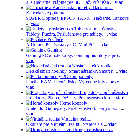
3D Tlačiarne,
Náplne pre 3D Tlač,
Príslušen
...
viac
Tlačiarne a
Kancelárske potreby
SUPER Dopredaj EPSON TANK,
Tlačiarne,
Tankové
...
viac
Tablety a príslušenstvo
Tablety,
Púzdra,
Príslušenstvo pre tablety,
...
viac
Počítače
All in one PC,
Zostavy PC,
Mini PC,
...
viac
Gaming
Gaming PC a notebooky,
Gaming monitory a pro
...
viac
Nositeľná elektronika
Detské smart hodinky,
Smart náramky,
Smart h
...
viac
PC komponenty
Pamäte RAM,
Pevné disky,
Výmenné kity a boxy
...
viac
Projektory a príslušenstvo
Projektory,
Plátna,
Držiaky,
Príslušenstvo k p
...
viac
Herné konzoly
Nintendo,
Gamepady,
Príslušenstvo k herným kon
...
viac
Virtuálna realita
Okuliare pre Virtuálnu realitu,
Stanice a s
...
viac
Drony a príslušenstvo