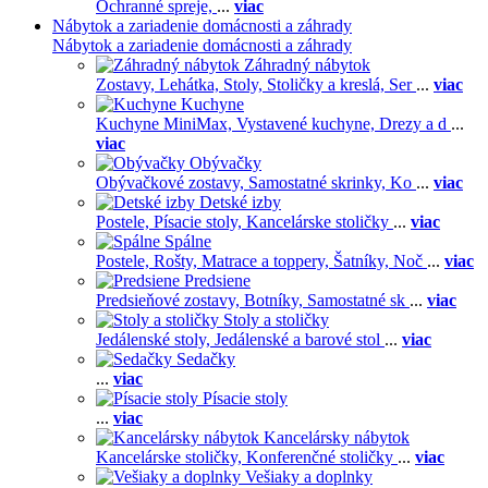
Ochranné spreje,
...
viac
Nábytok a zariadenie domácnosti a záhrady
Nábytok a zariadenie domácnosti a záhrady
Záhradný nábytok
Zostavy,
Lehátka,
Stoly,
Stoličky a kreslá,
Ser
...
viac
Kuchyne
Kuchyne MiniMax,
Vystavené kuchyne,
Drezy a d
...
viac
Obývačky
Obývačkové zostavy,
Samostatné skrinky,
Ko
...
viac
Detské izby
Postele,
Písacie stoly,
Kancelárske stoličky
...
viac
Spálne
Postele,
Rošty,
Matrace a toppery,
Šatníky,
Noč
...
viac
Predsiene
Predsieňové zostavy,
Botníky,
Samostatné sk
...
viac
Stoly a stoličky
Jedálenské stoly,
Jedálenské a barové stol
...
viac
Sedačky
...
viac
Písacie stoly
...
viac
Kancelársky nábytok
Kancelárske stoličky,
Konferenčné stoličky
...
viac
Vešiaky a doplnky