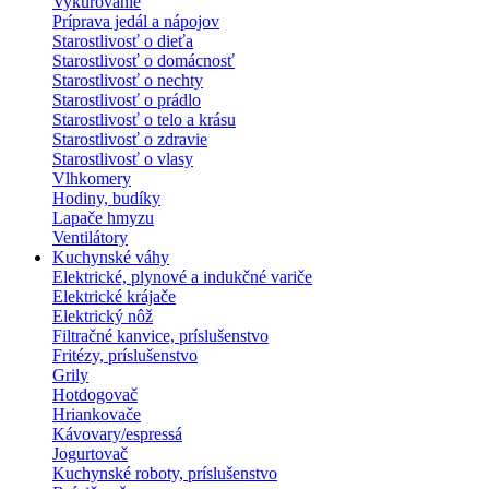
Vykurovanie
Príprava jedál a nápojov
Starostlivosť o dieťa
Starostlivosť o domácnosť
Starostlivosť o nechty
Starostlivosť o prádlo
Starostlivosť o telo a krásu
Starostlivosť o zdravie
Starostlivosť o vlasy
Vlhkomery
Hodiny, budíky
Lapače hmyzu
Ventilátory
Kuchynské váhy
Elektrické, plynové a indukčné variče
Elektrické krájače
Elektrický nôž
Filtračné kanvice, príslušenstvo
Fritézy, príslušenstvo
Grily
Hotdogovač
Hriankovače
Kávovary/espressá
Jogurtovač
Kuchynské roboty, príslušenstvo