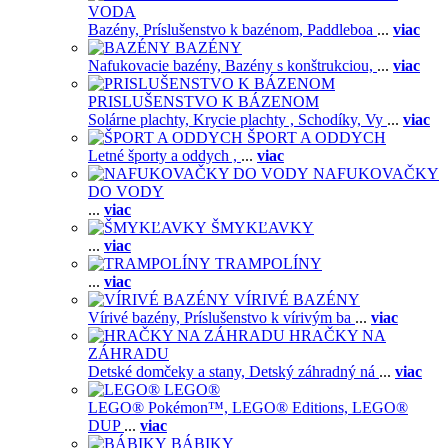
VODA
Bazény,
Príslušenstvo k bazénom,
Paddleboa
...
viac
BAZÉNY
Nafukovacie bazény,
Bazény s konštrukciou,
...
viac
PRISLUŠENSTVO K BÁZENOM
Solárne plachty,
Krycie plachty ,
Schodíky,
Vy
...
viac
ŠPORT A ODDYCH
Letné športy a oddych ,
...
viac
NAFUKOVAČKY
DO VODY
...
viac
ŠMYKĽAVKY
...
viac
TRAMPOLÍNY
...
viac
VÍRIVÉ BAZÉNY
Vírivé bazény,
Príslušenstvo k vírivým ba
...
viac
HRAČKY NA
ZÁHRADU
Detské domčeky a stany,
Detský záhradný ná
...
viac
LEGO®
LEGO® Pokémon™,
LEGO® Editions,
LEGO®
DUP
...
viac
BÁBIKY