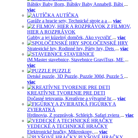
Bábiky Baby Born,
Bábiky Baby Annabell,
Bábi
...
viac
AUTÍČKA
Garáže a hracie sety,
Technické stroje a a
...
viac
Z FILMOV,
HIER A ROZPRÁVOK
Gabby a jej kúzelný domček,
Ako vycvičiť
...
viac
SPOLOČENSKÉ HRY
Strategické hry,
Rodinné hry,
Párty hry,
Dets
...
viac
STAVEBNICE
iM.Master stavebnice,
Stavebnice GraviTrax,
ME
...
viac
PUZZLE
Detské puzzle,
3D Puzzle,
Puzzle 300d,
Puzzle 5
...
viac
KREATÍVNE TVORENIE PRE DETI
Dočasné tetovania,
Kreatívne a výtvarné hr
...
viac
FIGÚRKY A
ZVIERATKÁ
Hrdinovia,
Z rozprávok,
Schleich,
Safari zviera
...
viac
VEDECKÉ A TECHNICKÉ HRAČKY
Elektronické hračky,
Mikroskopy,
...
viac
PLYŠOVÉ HRAČKY