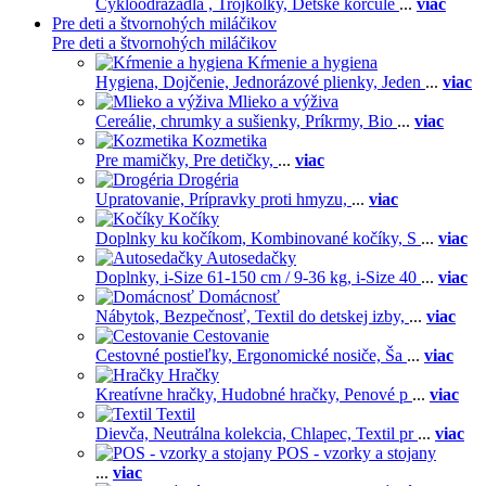
Cykloodrážadlá ,
Trojkolky,
Detské korčule
...
viac
Pre deti a štvornohých miláčikov
Pre deti a štvornohých miláčikov
Kŕmenie a hygiena
Hygiena,
Dojčenie,
Jednorázové plienky,
Jeden
...
viac
Mlieko a výživa
Cereálie, chrumky a sušienky,
Príkrmy,
Bio
...
viac
Kozmetika
Pre mamičky,
Pre detičky,
...
viac
Drogéria
Upratovanie,
Prípravky proti hmyzu,
...
viac
Kočíky
Doplnky ku kočíkom,
Kombinované kočíky,
S
...
viac
Autosedačky
Doplnky,
i-Size 61-150 cm / 9-36 kg,
i-Size 40
...
viac
Domácnosť
Nábytok,
Bezpečnosť,
Textil do detskej izby,
...
viac
Cestovanie
Cestovné postieľky,
Ergonomické nosiče,
Ša
...
viac
Hračky
Kreatívne hračky,
Hudobné hračky,
Penové p
...
viac
Textil
Dievča,
Neutrálna kolekcia,
Chlapec,
Textil pr
...
viac
POS - vzorky a stojany
...
viac