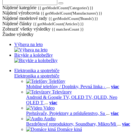
Nájdené kategórie
{{ getModelCount('Categories') }}
Nájdení výrobcovia
{{ getModelCount('Manufacturers') }}
Nájdené modelové rady
{{ getModelCount('Brands') }}
Nájdené články
{{ getModelCount('Articles') }}
Zobraziť všetky výsledky
{{ matchesCount }}
Žiadne výsledky
Výbava na leto
Bicykle a kolobežky
Elektronika a spotrebiče
Elektronika a spotrebiče
Telefóny
Mobilné telefóny / Doplnky,
Pevná linka -
...
viac
Televízory
Android & Google TV,
OLED TV,
QLED, Neo
QLED T
...
viac
Video
Prehrávače,
Projektory a príslušenstvo,
Sa
...
viac
Audio
Bezdrôtové reproduktory,
Soundbary,
Mikro/Mi
...
viac
Domáce kiná