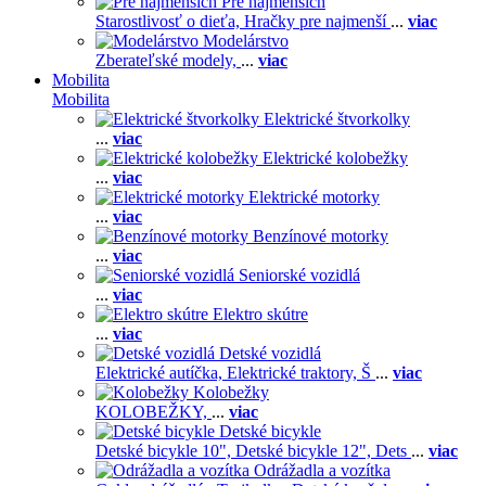
Pre najmenších
Starostlivosť o dieťa,
Hračky pre najmenší
...
viac
Modelárstvo
Zberateľské modely,
...
viac
Mobilita
Mobilita
Elektrické štvorkolky
...
viac
Elektrické kolobežky
...
viac
Elektrické motorky
...
viac
Benzínové motorky
...
viac
Seniorské vozidlá
...
viac
Elektro skútre
...
viac
Detské vozidlá
Elektrické autíčka,
Elektrické traktory,
Š
...
viac
Kolobežky
KOLOBEŽKY,
...
viac
Detské bicykle
Detské bicykle 10",
Detské bicykle 12",
Dets
...
viac
Odrážadla a vozítka