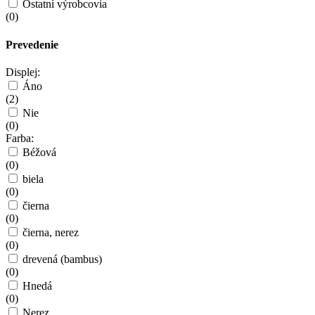
Ostatní výrobcovia
(
0
)
Prevedenie
Displej:
Áno
(
2
)
Nie
(
0
)
Farba:
Béžová
(
0
)
biela
(
0
)
čierna
(
0
)
čierna, nerez
(
0
)
drevená (bambus)
(
0
)
Hnedá
(
0
)
Nerez