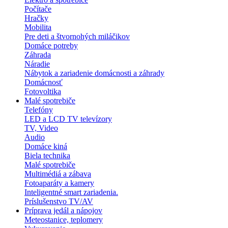
Počítače
Hračky
Mobilita
Pre deti a štvornohých miláčikov
Domáce potreby
Záhrada
Náradie
Nábytok a zariadenie domácnosti a záhrady
Domácnosť
Fotovoltika
Malé spotrebiče
Telefóny
LED a LCD TV televízory
TV, Video
Audio
Domáce kiná
Biela technika
Malé spotrebiče
Multimédiá a zábava
Fotoaparáty a kamery
Inteligentné smart zariadenia.
Príslušenstvo TV/AV
Príprava jedál a nápojov
Meteostanice, teplomery