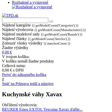
Rozbalené a vystavené
Nájdené kategórie
{{ getModelCount('Categories') }}
Nájdení výrobcovia
{{ getModelCount('Manufacturers') }}
Nájdené modelové rady
{{ getModelCount('Brands') }}
Nájdené články
{{ getModelCount('Articles') }}
Zobraziť všetky výsledky
{{ matchesCount }}
Žiadne výsledky
0,00 €
V tvojom košíku:
V košíku nemáš žiadne produkty
Celková suma:
0,00 €
s DPH
Prejsť do nákupného košíka
0
Späť na Príprava jedál a nápojov
Kuchynské váhy Xavax
Obľúbení výrobcovia:
BEURER
Emos
EXTOL
Tescoma
Xavax
ďalšie...