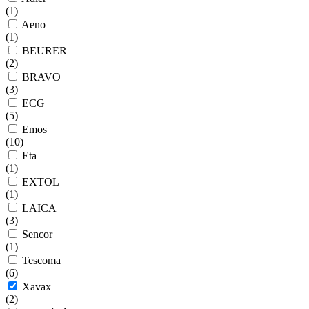
(
1
)
Aeno
(
1
)
BEURER
(
2
)
BRAVO
(
3
)
ECG
(
5
)
Emos
(
10
)
Eta
(
1
)
EXTOL
(
1
)
LAICA
(
3
)
Sencor
(
1
)
Tescoma
(
6
)
Xavax
(
2
)