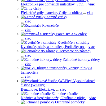
Elektronika pre domácich miláčikov,
Strih
...
viac
Grily
Elektrické grily, panvice,
Grily na uhlie a
...
viac
Zemné vrtáky
...
viac
Rozmetače
...
viac
Pareniská a skleníky
...
viac
Kvetináče a substráty
Kvetináče, obaly a hrantíky ,
Podložky po
...
viac
Dekorácie do záhrady
...
viac
Záhradné traktory, ridery
...
viac
Voziky, fúriky a
transportéry
...
viac
Vysokotlakové
čističe (WAPky)
Benzínové,
Elektrické,
...
viac
Záhradné náradie
Nožnice a štepárske nože,
Obrábanie pôdy
...
viac
Ochranné pomôcky