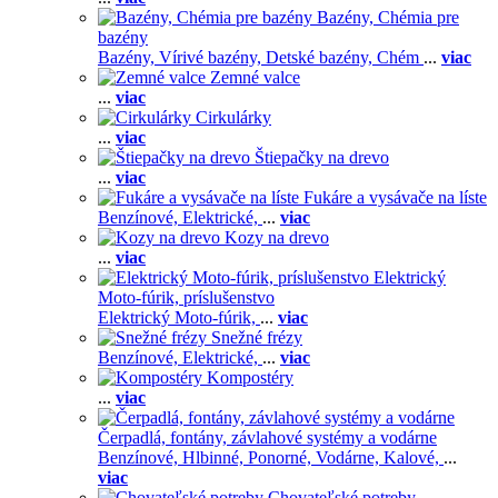
Bazény, Chémia pre
bazény
Bazény,
Vírivé bazény,
Detské bazény,
Chém
...
viac
Zemné valce
...
viac
Cirkulárky
...
viac
Štiepačky na drevo
...
viac
Fukáre a vysávače na líste
Benzínové,
Elektrické,
...
viac
Kozy na drevo
...
viac
Elektrický
Moto-fúrik, príslušenstvo
Elektrický Moto-fúrik,
...
viac
Snežné frézy
Benzínové,
Elektrické,
...
viac
Kompostéry
...
viac
Čerpadlá, fontány, závlahové systémy a vodárne
Benzínové,
Hlbinné,
Ponorné,
Vodárne,
Kalové,
...
viac
Chovateľské potreby