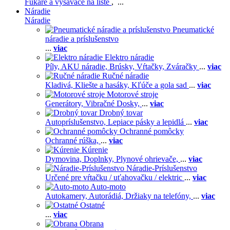
Fukáre a vysávače na líste
, ...
Náradie
Náradie
Pneumatické
náradie a príslušenstvo
...
viac
Elektro náradie
Píly,
AKU náradie,
Brúsky,
Vŕtačky,
Zváračky
...
viac
Ručné náradie
Kladivá,
Kliešte a hasáky,
Kľúče a gola sad
...
viac
Motorové stroje
Generátory,
Vibračné Dosky,
...
viac
Drobný tovar
Autopríslušenstvo,
Lepiace pásky a lepidlá
...
viac
Ochranné pomôcky
Ochranné rúška,
...
viac
Kúrenie
Dymovina,
Doplnky,
Plynové ohrievače,
...
viac
Náradie-Príslušenstvo
Určené pre vŕtačku / uťahovačku / elektric
...
viac
Auto-moto
Autokamery,
Autorádiá,
Držiaky na telefóny,
...
viac
Ostatné
...
viac
Obrana