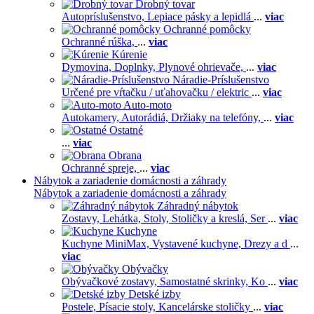
Drobný tovar
Autopríslušenstvo,
Lepiace pásky a lepidlá
...
viac
Ochranné pomôcky
Ochranné rúška,
...
viac
Kúrenie
Dymovina,
Doplnky,
Plynové ohrievače,
...
viac
Náradie-Príslušenstvo
Určené pre vŕtačku / uťahovačku / elektric
...
viac
Auto-moto
Autokamery,
Autorádiá,
Držiaky na telefóny,
...
viac
Ostatné
...
viac
Obrana
Ochranné spreje,
...
viac
Nábytok a zariadenie domácnosti a záhrady
Nábytok a zariadenie domácnosti a záhrady
Záhradný nábytok
Zostavy,
Lehátka,
Stoly,
Stoličky a kreslá,
Ser
...
viac
Kuchyne
Kuchyne MiniMax,
Vystavené kuchyne,
Drezy a d
...
viac
Obývačky
Obývačkové zostavy,
Samostatné skrinky,
Ko
...
viac
Detské izby
Postele,
Písacie stoly,
Kancelárske stoličky
...
viac