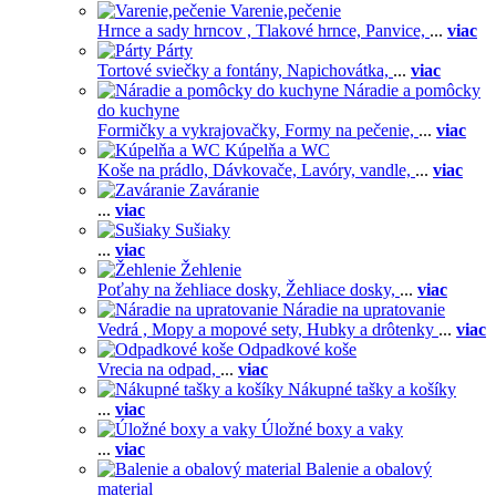
Varenie,pečenie
Hrnce a sady hrncov ,
Tlakové hrnce,
Panvice,
...
viac
Párty
Tortové sviečky a fontány,
Napichovátka,
...
viac
Náradie a pomôcky
do kuchyne
Formičky a vykrajovačky,
Formy na pečenie,
...
viac
Kúpelňa a WC
Koše na prádlo,
Dávkovače,
Lavóry, vandle,
...
viac
Zaváranie
...
viac
Sušiaky
...
viac
Žehlenie
Poťahy na žehliace dosky,
Žehliace dosky,
...
viac
Náradie na upratovanie
Vedrá ,
Mopy a mopové sety,
Hubky a drôtenky
...
viac
Odpadkové koše
Vrecia na odpad,
...
viac
Nákupné tašky a košíky
...
viac
Úložné boxy a vaky
...
viac
Balenie a obalový
material