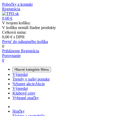
Pobočky a kontakt
Registrácia
0,00 €
V tvojom košíku:
V košíku nemáš žiadne produkty
Celková suma:
0,00 €
s DPH
Prejsť do nákupného košíka
0
Prihlásenie
Registrácia
Porovnanie
0
Hlavné kategórie
Menu
Výpredaj
Trendy v našej ponuke
%
Super akcie
Akcie
Výpredaj
Klubové ceny
Vybrané značky
Hračky
Elektro a spotrebiče