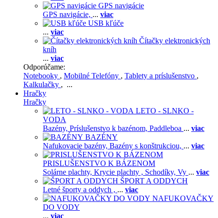
GPS navigácie
GPS navigácie,
...
viac
USB kľúče
...
viac
Čítačky elektronických
kníh
...
viac
Odporúčame:
Notebooky
,
Mobilné Telefóny
,
Tablety a príslušenstvo
,
Kalkulačky
, ...
Hračky
Hračky
LETO - SLNKO -
VODA
Bazény,
Príslušenstvo k bazénom,
Paddleboa
...
viac
BAZÉNY
Nafukovacie bazény,
Bazény s konštrukciou,
...
viac
PRISLUŠENSTVO K BÁZENOM
Solárne plachty,
Krycie plachty ,
Schodíky,
Vy
...
viac
ŠPORT A ODDYCH
Letné športy a oddych ,
...
viac
NAFUKOVAČKY
DO VODY
...
viac