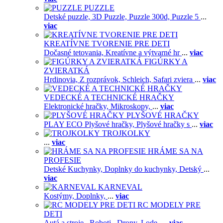
PUZZLE
Detské puzzle,
3D Puzzle,
Puzzle 300d,
Puzzle 5
...
viac
KREATÍVNE TVORENIE PRE DETI
Dočasné tetovania,
Kreatívne a výtvarné hr
...
viac
FIGÚRKY A
ZVIERATKÁ
Hrdinovia,
Z rozprávok,
Schleich,
Safari zviera
...
viac
VEDECKÉ A TECHNICKÉ HRAČKY
Elektronické hračky,
Mikroskopy,
...
viac
PLYŠOVÉ HRAČKY
PLAY ECO Plyšové hračky,
Plyšové hračky s
...
viac
TROJKOLKY
...
viac
HRÁME SA NA
PROFESIE
Detské Kuchynky,
Doplnky do kuchynky,
Detský
...
viac
KARNEVAL
Kostýmy,
Doplnky,
...
viac
RC MODELY PRE
DETI
Autá a stroje ,
Roboti ,
Drony,
Lode,
...
viac