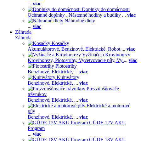
...
viac
Doplnky do domácnosti
Ochranné doplnky ,
Nástenné hodiny a budíky
...
viac
Náhradné diely
...
viac
Záhrada
Záhrada
Kosačky
Akumulátorové,
Benzínové,
Elektrické,
Robot
...
viac
Vyžínače a Krovinorezy
Krovinorezy,
Plotostrihy,
Vyvetvovacie píly,
Vy
...
viac
Plotostrihy
Benzínové,
Elektrické,
...
viac
Kultivátory
Benzínové,
Elektrické,
...
viac
Prevzdušňovače
trávnikov
Benzínové,
Elektrické,
...
viac
Elektrické a motorové
píly
Benzínové,
Elektrické,
...
viac
GÜDE 12V AKU
Program
...
viac
GÜDE 18V AKU