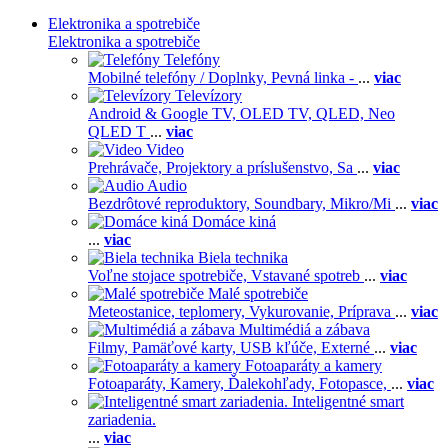
Elektronika a spotrebiče
Elektronika a spotrebiče
Telefóny
Mobilné telefóny / Doplnky,
Pevná linka -
...
viac
Televízory
Android & Google TV,
OLED TV,
QLED, Neo
QLED T
...
viac
Video
Prehrávače,
Projektory a príslušenstvo,
Sa
...
viac
Audio
Bezdrôtové reproduktory,
Soundbary,
Mikro/Mi
...
viac
Domáce kiná
...
viac
Biela technika
Voľne stojace spotrebiče,
Vstavané spotreb
...
viac
Malé spotrebiče
Meteostanice, teplomery,
Vykurovanie,
Príprava
...
viac
Multimédiá a zábava
Filmy,
Pamäťové karty,
USB kľúče,
Externé
...
viac
Fotoaparáty a kamery
Fotoaparáty,
Kamery,
Ďalekohľady,
Fotopasce,
...
viac
Inteligentné smart
zariadenia.
...
viac