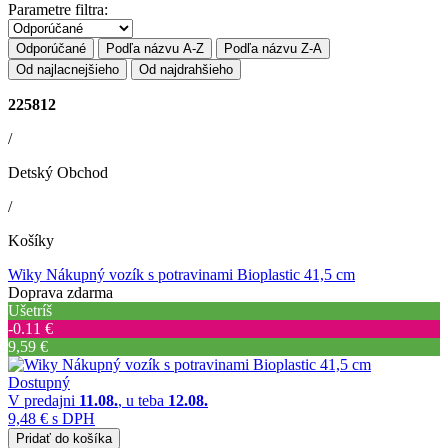
Parametre filtra:
Odporúčané
Podľa názvu A-Z
Podľa názvu Z-A
Od najlacnejšieho
Od najdrahšieho
225812
/
Detský Obchod
/
Košíky
Wiky Nákupný vozík s potravinami Bioplastic 41,5 cm
Doprava zdarma
Ušetríš
‐0.11 €
9,59 €
Dostupný
V predajni
11.08.
, u teba
12.08.
9,48 €
s DPH
Pridať do košíka