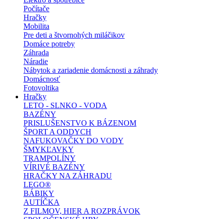
Počítače
Hračky
Mobilita
Pre deti a štvornohých miláčikov
Domáce potreby
Záhrada
Náradie
Nábytok a zariadenie domácnosti a záhrady
Domácnosť
Fotovoltika
Hračky
LETO - SLNKO - VODA
BAZÉNY
PRISLUŠENSTVO K BÁZENOM
ŠPORT A ODDYCH
NAFUKOVAČKY DO VODY
ŠMYKĽAVKY
TRAMPOLÍNY
VÍRIVÉ BAZÉNY
HRAČKY NA ZÁHRADU
LEGO®
BÁBIKY
AUTÍČKA
Z FILMOV, HIER A ROZPRÁVOK