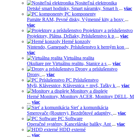
Nositeľná elektronika
Detské smart hodinky,
Smart náramky,
Smart h
...
viac
PC komponenty
Pamäte RAM,
Pevné disky,
Výmenné kity a boxy
...
viac
Projektory a príslušenstvo
Projektory,
Plátna,
Držiaky,
Príslušenstvo k p
...
viac
Herné konzoly
Nintendo,
Gamepady,
Príslušenstvo k herným kon
...
viac
Virtuálna realita
Okuliare pre Virtuálnu realitu,
Stanice a s
...
viac
Drony a príslušenstvo
Drony,
...
viac
PC Príslušenstvo
Myši,
Klávesnice,
Klávesnica + myš,
Tašky k
...
viac
Monitory a displeje
Herné Monitory,
Monitory ACER,
Monitory DELL,
M
...
viac
Sieť a komunikácia
Smerovače (Routery),
Bezdrôtové adaptéry,
...
viac
PC Software
Operačné systémy,
Kancelárske balíky,
Ant
...
viac
HDD externé
...
viac