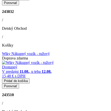
Porovnať
243832
/
Detský Obchod
/
Košíky
Wiky Nákupný vozík - ružový
Doprava zdarma
Dostupný
V predajni
11.08.
, u teba
12.08.
15,48 €
s DPH
Pridať do košíka
Porovnať
243510
/