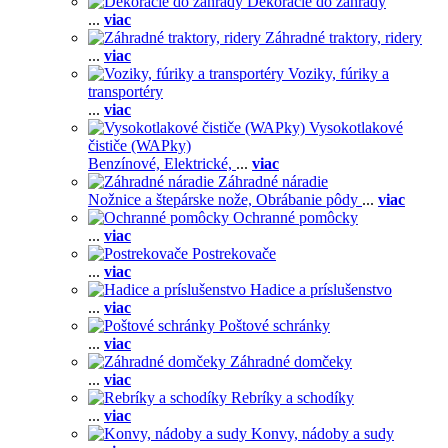
Dekorácie do záhrady
...
viac
Záhradné traktory, ridery
...
viac
Voziky, fúriky a
transportéry
...
viac
Vysokotlakové
čističe (WAPky)
Benzínové,
Elektrické,
...
viac
Záhradné náradie
Nožnice a štepárske nože,
Obrábanie pôdy
...
viac
Ochranné pomôcky
...
viac
Postrekovače
...
viac
Hadice a príslušenstvo
...
viac
Poštové schránky
...
viac
Záhradné domčeky
...
viac
Rebríky a schodíky
...
viac
Konvy, nádoby a sudy