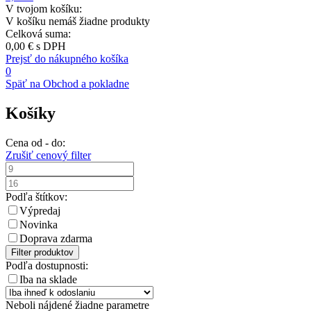
V tvojom košíku:
V košíku nemáš žiadne produkty
Celková suma:
0,00 €
s DPH
Prejsť do nákupného košíka
0
Späť na Obchod a pokladne
Košíky
Cena od - do:
Zrušiť cenový filter
Podľa štítkov:
Výpredaj
Novinka
Doprava zdarma
Filter produktov
Podľa dostupnosti:
Iba na sklade
Neboli nájdené žiadne parametre