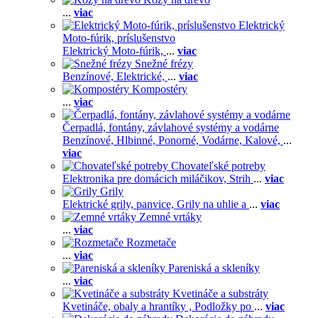
...
viac
Elektrický
Moto-fúrik, príslušenstvo
Elektrický Moto-fúrik,
...
viac
Snežné frézy
Benzínové,
Elektrické,
...
viac
Kompostéry
...
viac
Čerpadlá, fontány, závlahové systémy a vodárne
Benzínové,
Hlbinné,
Ponorné,
Vodárne,
Kalové,
...
viac
Chovateľské potreby
Elektronika pre domácich miláčikov,
Strih
...
viac
Grily
Elektrické grily, panvice,
Grily na uhlie a
...
viac
Zemné vrtáky
...
viac
Rozmetače
...
viac
Pareniská a skleníky
...
viac
Kvetináče a substráty
Kvetináče, obaly a hrantíky ,
Podložky po
...
viac