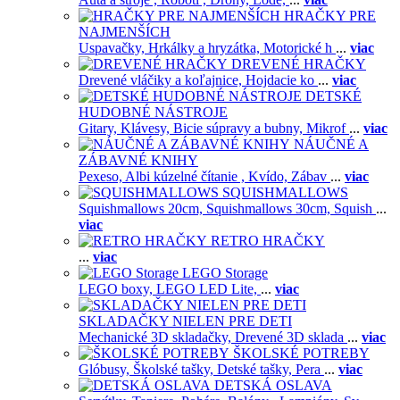
HRAČKY PRE
NAJMENŠÍCH
Uspavačky,
Hrkálky a hryzátka,
Motorické h
...
viac
DREVENÉ HRAČKY
Drevené vláčiky a koľajnice,
Hojdacie ko
...
viac
DETSKÉ
HUDOBNÉ NÁSTROJE
Gitary,
Klávesy,
Bicie súpravy a bubny,
Mikrof
...
viac
NÁUČNÉ A
ZÁBAVNÉ KNIHY
Pexeso,
Albi kúzelné čítanie ,
Kvído,
Zábav
...
viac
SQUISHMALLOWS
Squishmallows 20cm,
Squishmallows 30cm,
Squish
...
viac
RETRO HRAČKY
...
viac
LEGO Storage
LEGO boxy,
LEGO LED Lite,
...
viac
SKLADAČKY NIELEN PRE DETI
Mechanické 3D skladačky,
Drevené 3D sklada
...
viac
ŠKOLSKÉ POTREBY
Glóbusy,
Školské tašky,
Detské tašky,
Pera
...
viac
DETSKÁ OSLAVA