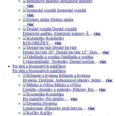
Benzínové motorky
...
viac
Seniorské vozidlá
...
viac
Elektro skútre
...
viac
Detské vozidlá
Elektrické autíčka,
Elektrické traktory,
Š
...
viac
Kolobežky
KOLOBEŽKY,
...
viac
Detské bicykle
Detské bicykle 10",
Detské bicykle 12",
Dets
...
viac
Odrážadla a vozítka
Cykloodrážadlá ,
Trojkolky,
Detské korčule
...
viac
Pre deti a štvornohých miláčikov
Pre deti a štvornohých miláčikov
Kŕmenie a hygiena
Hygiena,
Dojčenie,
Jednorázové plienky,
Jeden
...
viac
Mlieko a výživa
Cereálie, chrumky a sušienky,
Príkrmy,
Bio
...
viac
Kozmetika
Pre mamičky,
Pre detičky,
...
viac
Drogéria
Upratovanie,
Prípravky proti hmyzu,
...
viac
Kočíky