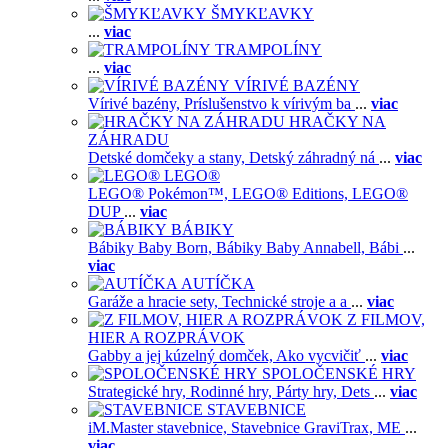
ŠMYKĽAVKY
...
viac
TRAMPOLÍNY
...
viac
VÍRIVÉ BAZÉNY
Vírivé bazény,
Príslušenstvo k vírivým ba
...
viac
HRAČKY NA
ZÁHRADU
Detské domčeky a stany,
Detský záhradný ná
...
viac
LEGO®
LEGO® Pokémon™,
LEGO® Editions,
LEGO®
DUP
...
viac
BÁBIKY
Bábiky Baby Born,
Bábiky Baby Annabell,
Bábi
...
viac
AUTÍČKA
Garáže a hracie sety,
Technické stroje a a
...
viac
Z FILMOV,
HIER A ROZPRÁVOK
Gabby a jej kúzelný domček,
Ako vycvičiť
...
viac
SPOLOČENSKÉ HRY
Strategické hry,
Rodinné hry,
Párty hry,
Dets
...
viac
STAVEBNICE
iM.Master stavebnice,
Stavebnice GraviTrax,
ME
...
viac