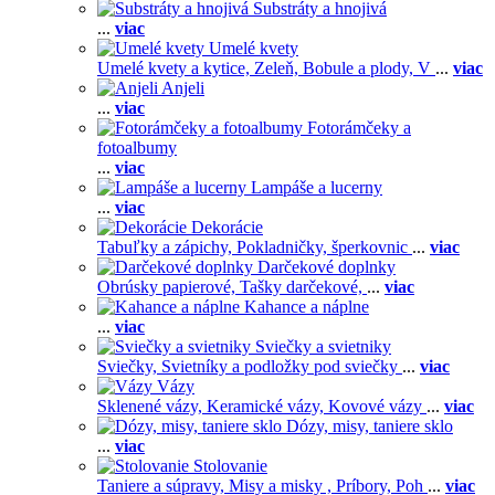
Substráty a hnojivá
...
viac
Umelé kvety
Umelé kvety a kytice,
Zeleň,
Bobule a plody,
V
...
viac
Anjeli
...
viac
Fotorámčeky a
fotoalbumy
...
viac
Lampáše a lucerny
...
viac
Dekorácie
Tabuľky a zápichy,
Pokladničky, šperkovnic
...
viac
Darčekové doplnky
Obrúsky papierové,
Tašky darčekové,
...
viac
Kahance a náplne
...
viac
Sviečky a svietniky
Sviečky,
Svietníky a podložky pod sviečky
...
viac
Vázy
Sklenené vázy,
Keramické vázy,
Kovové vázy
...
viac
Dózy, misy, taniere sklo
...
viac
Stolovanie
Taniere a súpravy,
Misy a misky ,
Príbory,
Poh
...
viac