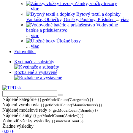
Zámky, vložky trezory
...
viac
Bytový textil a doplnky
Vankúše,
Obliečky,
Osušky,
Paplóny,
Príslušen
...
viac
Vodovodné
batérie a príslušenstvo
...
viac
Úložné boxy
...
viac
Fotovoltika
Kvetináče a substráty
Rozbalené a vystavené
Nájdené kategórie
{{ getModelCount('Categories') }}
Nájdení výrobcovia
{{ getModelCount('Manufacturers') }}
Nájdené modelové rady
{{ getModelCount('Brands') }}
Nájdené články
{{ getModelCount('Articles') }}
Zobraziť všetky výsledky
{{ matchesCount }}
Žiadne výsledky
0,00 €