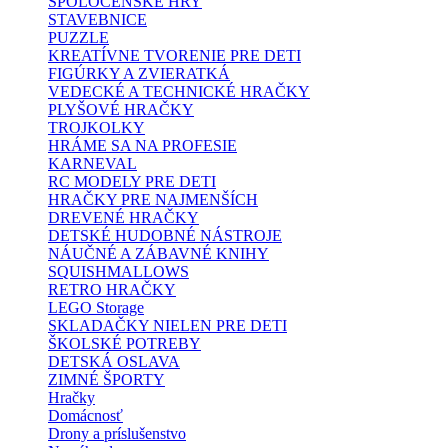
SPOLOČENSKÉ HRY
STAVEBNICE
PUZZLE
KREATÍVNE TVORENIE PRE DETI
FIGÚRKY A ZVIERATKÁ
VEDECKÉ A TECHNICKÉ HRAČKY
PLYŠOVÉ HRAČKY
TROJKOLKY
HRÁME SA NA PROFESIE
KARNEVAL
RC MODELY PRE DETI
HRAČKY PRE NAJMENŠÍCH
DREVENÉ HRAČKY
DETSKÉ HUDOBNÉ NÁSTROJE
NÁUČNÉ A ZÁBAVNÉ KNIHY
SQUISHMALLOWS
RETRO HRAČKY
LEGO Storage
SKLADAČKY NIELEN PRE DETI
ŠKOLSKÉ POTREBY
DETSKÁ OSLAVA
ZIMNÉ ŠPORTY
Hračky
Domácnosť
Drony a príslušenstvo