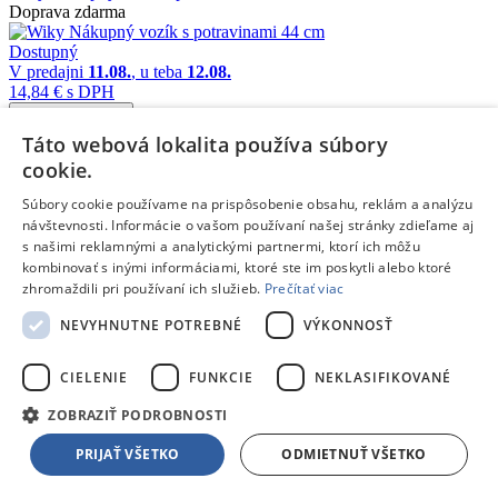
Doprava zdarma
Dostupný
V predajni
11.08.
, u teba
12.08.
14,84 €
s DPH
Pridať do košíka
Porovnať
Táto webová lokalita používa súbory
Blog
De’Longhi ECAM450.65.S Eletta Explore
cookie.
Nový automatický kávovar Eletta Explore od spoločnosti
Súbory cookie používame na prispôsobenie obsahu, reklám a analýzu
De'Longhi ponúka viac ako 50 nápojov.
návštevnosti. Informácie o vašom používaní našej stránky zdieľame aj
s našimi reklamnými a analytickými partnermi, ktorí ich môžu
kombinovať s inými informáciami, ktoré ste im poskytli alebo ktoré
Čítať článok
zhromaždili pri používaní ich služieb.
Prečítať viac
Blog
Navigačné schopnosti robotických kosačiek Ecovacs
NEVYHNUTNE POTREBNÉ
VÝKONNOSŤ
Inteligentné robotické kosačky Ecovacs sa navigujú a kosia bez
potreby inštalácie obvodových káblov. Zabudnite na zložitú,
finančne nákladnú a dlhotrvajúcu inštaláciu. Robotická kosačka je
CIELENIE
FUNKCIE
NEKLASIFIKOVANÉ
pripravená už za pár minút. Inteligentné plánovanie kosenia,
vyhýbanie sa prekážkam či zakázané zóny sú pri robotických
ZOBRAZIŤ PODROBNOSTI
kosačkách Ecovacs samozrejmosťou.
PRIJAŤ VŠETKO
ODMIETNUŤ VŠETKO
Čítať článok
Záleží nám na našich zákazníkoch.
Spoznaj nás a zisti, prečo sa