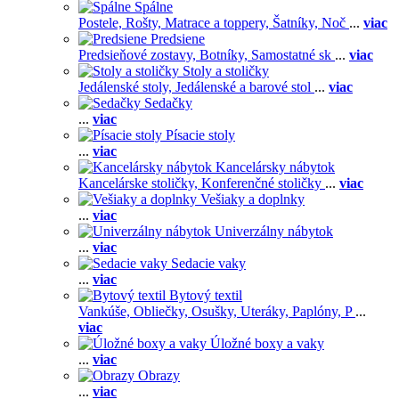
Spálne
Postele,
Rošty,
Matrace a toppery,
Šatníky,
Noč
...
viac
Predsiene
Predsieňové zostavy,
Botníky,
Samostatné sk
...
viac
Stoly a stoličky
Jedálenské stoly,
Jedálenské a barové stol
...
viac
Sedačky
...
viac
Písacie stoly
...
viac
Kancelársky nábytok
Kancelárske stoličky,
Konferenčné stoličky
...
viac
Vešiaky a doplnky
...
viac
Univerzálny nábytok
...
viac
Sedacie vaky
...
viac
Bytový textil
Vankúše,
Obliečky,
Osušky,
Uteráky,
Paplóny,
P
...
viac
Úložné boxy a vaky
...
viac
Obrazy
...
viac