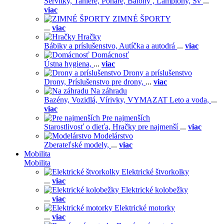
Servítky,
Taniere,
Poháre,
Balóny ,
Lampióny,
Sv
...
viac
ZIMNÉ ŠPORTY
...
viac
Hračky
Bábiky a príslušenstvo,
Autíčka a autodrá
...
viac
Domácnosť
Ústna hygiena,
...
viac
Drony a príslušenstvo
Drony,
Príslušenstvo pre drony,
...
viac
Na záhradu
Bazény,
Vozidlá,
Vírivky,
VYMAZAT Leto a voda,
...
viac
Pre najmenších
Starostlivosť o dieťa,
Hračky pre najmenší
...
viac
Modelárstvo
Zberateľské modely,
...
viac
Mobilita
Mobilita
Elektrické štvorkolky
...
viac
Elektrické kolobežky
...
viac
Elektrické motorky
...
viac