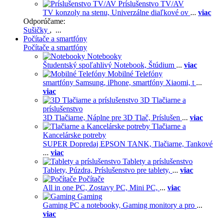
Príslušenstvo TV/AV
TV konzoly na stenu,
Univerzálne diaľkové ov
...
viac
Odporúčame:
Sušičky
, ...
Počítače a smartfóny
Počítače a smartfóny
Notebooky
Študentský spoľahlivý Notebook,
Štúdium
...
viac
Mobilné Telefóny
smartfóny Samsung,
iPhone,
smartfóny Xiaomi,
t
...
viac
3D Tlačiarne a
príslušenstvo
3D Tlačiarne,
Náplne pre 3D Tlač,
Príslušen
...
viac
Tlačiarne a
Kancelárske potreby
SUPER Dopredaj EPSON TANK,
Tlačiarne,
Tankové
...
viac
Tablety a príslušenstvo
Tablety,
Púzdra,
Príslušenstvo pre tablety,
...
viac
Počítače
All in one PC,
Zostavy PC,
Mini PC,
...
viac
Gaming
Gaming PC a notebooky,
Gaming monitory a pro
...
viac