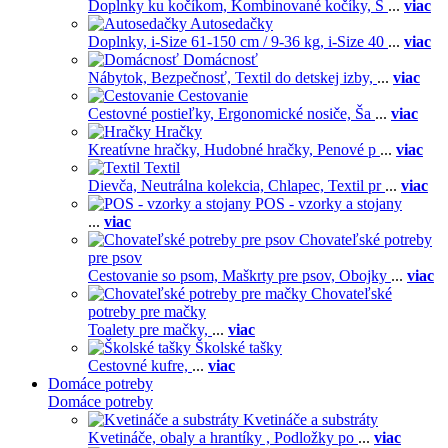
Doplnky ku kočíkom,
Kombinované kočíky,
S
...
viac
Autosedačky
Doplnky,
i-Size 61-150 cm / 9-36 kg,
i-Size 40
...
viac
Domácnosť
Nábytok,
Bezpečnosť,
Textil do detskej izby,
...
viac
Cestovanie
Cestovné postieľky,
Ergonomické nosiče,
Ša
...
viac
Hračky
Kreatívne hračky,
Hudobné hračky,
Penové p
...
viac
Textil
Dievča,
Neutrálna kolekcia,
Chlapec,
Textil pr
...
viac
POS - vzorky a stojany
...
viac
Chovateľské potreby
pre psov
Cestovanie so psom,
Maškrty pre psov,
Obojky
...
viac
Chovateľské
potreby pre mačky
Toalety pre mačky,
...
viac
Školské tašky
Cestovné kufre,
...
viac
Domáce potreby
Domáce potreby
Kvetináče a substráty
Kvetináče, obaly a hrantíky ,
Podložky po
...
viac