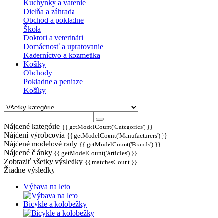
Kuchynky a varenie
Dielňa a záhrada
Obchod a pokladne
Škola
Doktori a veterinári
Domácnosť a upratovanie
Kaderníctvo a kozmetika
Košíky
Obchody
Pokladne a peniaze
Košíky
Nájdené kategórie
{{ getModelCount('Categories') }}
Nájdení výrobcovia
{{ getModelCount('Manufacturers') }}
Nájdené modelové rady
{{ getModelCount('Brands') }}
Nájdené články
{{ getModelCount('Articles') }}
Zobraziť všetky výsledky
{{ matchesCount }}
Žiadne výsledky
Výbava na leto
Bicykle a kolobežky