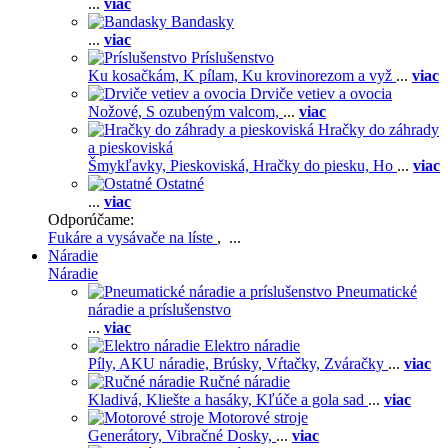
...
viac
Bandasky
...
viac
Príslušenstvo
Ku kosačkám,
K pílam,
Ku krovinorezom a vyž
...
viac
Drviče vetiev a ovocia
Nožové,
S ozubeným valcom,
...
viac
Hračky do záhrady
a pieskoviská
Šmykľavky,
Pieskoviská,
Hračky do piesku,
Ho
...
viac
Ostatné
...
viac
Odporúčame:
Fukáre a vysávače na líste
, ...
Náradie
Náradie
Pneumatické
náradie a príslušenstvo
...
viac
Elektro náradie
Píly,
AKU náradie,
Brúsky,
Vŕtačky,
Zváračky
...
viac
Ručné náradie
Kladivá,
Kliešte a hasáky,
Kľúče a gola sad
...
viac
Motorové stroje
Generátory,
Vibračné Dosky,
...
viac