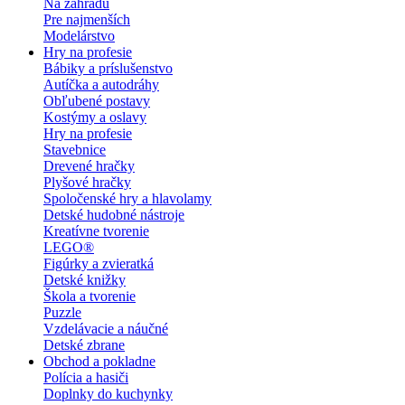
Na záhradu
Pre najmenších
Modelárstvo
Hry na profesie
Bábiky a príslušenstvo
Autíčka a autodráhy
Obľubené postavy
Kostýmy a oslavy
Hry na profesie
Stavebnice
Drevené hračky
Plyšové hračky
Spoločenské hry a hlavolamy
Detské hudobné nástroje
Kreatívne tvorenie
LEGO®
Figúrky a zvieratká
Detské knižky
Škola a tvorenie
Puzzle
Vzdelávacie a náučné
Detské zbrane
Obchod a pokladne
Polícia a hasiči
Doplnky do kuchynky