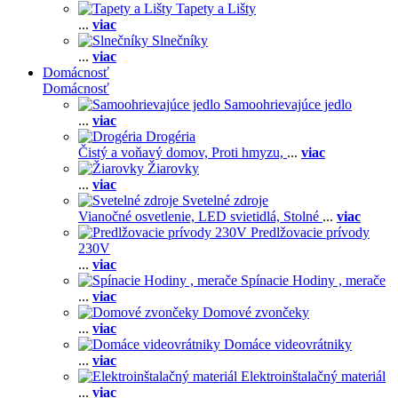
Tapety a Lišty
...
viac
Slnečníky
...
viac
Domácnosť
Domácnosť
Samoohrievajúce jedlo
...
viac
Drogéria
Čistý a voňavý domov,
Proti hmyzu,
...
viac
Žiarovky
...
viac
Svetelné zdroje
Vianočné osvetlenie,
LED svietidlá,
Stolné
...
viac
Predlžovacie prívody
230V
...
viac
Spínacie Hodiny , merače
...
viac
Domové zvončeky
...
viac
Domáce videovrátniky
...
viac
Elektroinštalačný materiál
...
viac