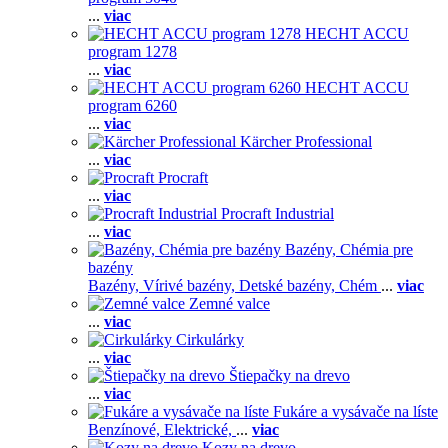
...
viac
HECHT ACCU
program 1278
...
viac
HECHT ACCU
program 6260
...
viac
Kärcher Professional
...
viac
Procraft
...
viac
Procraft Industrial
...
viac
Bazény, Chémia pre
bazény
Bazény,
Vírivé bazény,
Detské bazény,
Chém
...
viac
Zemné valce
...
viac
Cirkulárky
...
viac
Štiepačky na drevo
...
viac
Fukáre a vysávače na líste
Benzínové,
Elektrické,
...
viac
Kozy na drevo