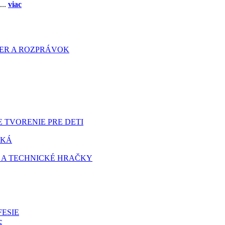
...
viac
HIER A ROZPRÁVOK
 TVORENIE PRE DETI
TKÁ
 A TECHNICKÉ HRAČKY
FESIE
c