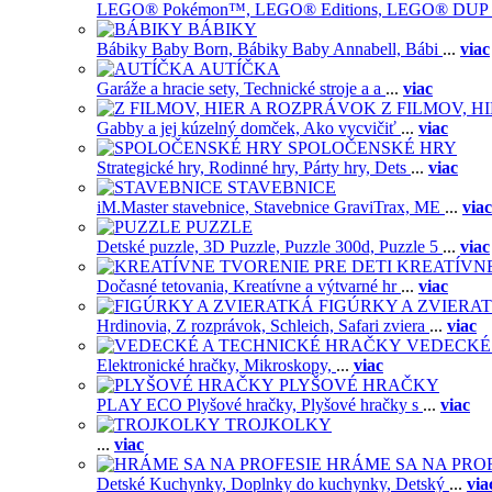
LEGO® Pokémon™,
LEGO® Editions,
LEGO® DUP
BÁBIKY
Bábiky Baby Born,
Bábiky Baby Annabell,
Bábi
...
viac
AUTÍČKA
Garáže a hracie sety,
Technické stroje a a
...
viac
Z FILMOV, 
Gabby a jej kúzelný domček,
Ako vycvičiť
...
viac
SPOLOČENSKÉ HRY
Strategické hry,
Rodinné hry,
Párty hry,
Dets
...
viac
STAVEBNICE
iM.Master stavebnice,
Stavebnice GraviTrax,
ME
...
viac
PUZZLE
Detské puzzle,
3D Puzzle,
Puzzle 300d,
Puzzle 5
...
viac
KREATÍVNE
Dočasné tetovania,
Kreatívne a výtvarné hr
...
viac
FIGÚRKY A ZVIERA
Hrdinovia,
Z rozprávok,
Schleich,
Safari zviera
...
viac
VEDECKÉ
Elektronické hračky,
Mikroskopy,
...
viac
PLYŠOVÉ HRAČKY
PLAY ECO Plyšové hračky,
Plyšové hračky s
...
viac
TROJKOLKY
...
viac
HRÁME SA NA PRO
Detské Kuchynky,
Doplnky do kuchynky,
Detský
...
via