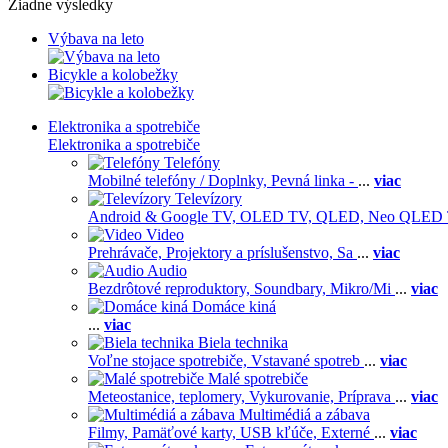
Žiadne výsledky
Výbava na leto
Bicykle a kolobežky
Elektronika a spotrebiče
Elektronika a spotrebiče
Telefóny
Mobilné telefóny / Doplnky,
Pevná linka -
...
viac
Televízory
Android & Google TV,
OLED TV,
QLED, Neo QLED
Video
Prehrávače,
Projektory a príslušenstvo,
Sa
...
viac
Audio
Bezdrôtové reproduktory,
Soundbary,
Mikro/Mi
...
viac
Domáce kiná
...
viac
Biela technika
Voľne stojace spotrebiče,
Vstavané spotreb
...
viac
Malé spotrebiče
Meteostanice, teplomery,
Vykurovanie,
Príprava
...
viac
Multimédiá a zábava
Filmy,
Pamäťové karty,
USB kľúče,
Externé
...
viac