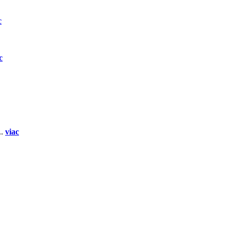
c
c
..
viac