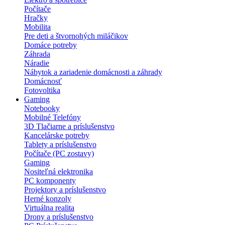
Počítače
Hračky
Mobilita
Pre deti a štvornohých miláčikov
Domáce potreby
Záhrada
Náradie
Nábytok a zariadenie domácnosti a záhrady
Domácnosť
Fotovoltika
Gaming
Notebooky
Mobilné Telefóny
3D Tlačiarne a príslušenstvo
Kancelárske potreby
Tablety a príslušenstvo
Počítače (PC zostavy)
Gaming
Nositeľná elektronika
PC komponenty
Projektory a príslušenstvo
Herné konzoly
Virtuálna realita
Drony a príslušenstvo