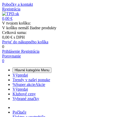
Pobočky a kontakt
Registrácia
0,00 €
V tvojom košíku:
V košíku nemáš žiadne produkty
Celková suma:
0,00 €
s DPH
Prejsť do nákupného košíka
0
Prihlásenie
Registrácia
Porovnanie
0
Hlavné kategórie
Menu
Výpredaj
Trendy v našej ponuke
%
Super akcie
Akcie
Výpredaj
Klubové ceny
Vybrané značky
Počítače
Elektro a spotrebiče