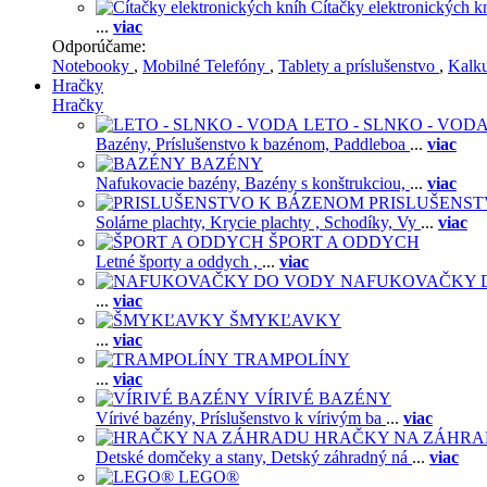
Čítačky elektronických k
...
viac
Odporúčame:
Notebooky
,
Mobilné Telefóny
,
Tablety a príslušenstvo
,
Kalk
Hračky
Hračky
LETO - SLNKO - VOD
Bazény,
Príslušenstvo k bazénom,
Paddleboa
...
viac
BAZÉNY
Nafukovacie bazény,
Bazény s konštrukciou,
...
viac
PRISLUŠENS
Solárne plachty,
Krycie plachty ,
Schodíky,
Vy
...
viac
ŠPORT A ODDYCH
Letné športy a oddych ,
...
viac
NAFUKOVAČKY 
...
viac
ŠMYKĽAVKY
...
viac
TRAMPOLÍNY
...
viac
VÍRIVÉ BAZÉNY
Vírivé bazény,
Príslušenstvo k vírivým ba
...
viac
HRAČKY NA ZÁHR
Detské domčeky a stany,
Detský záhradný ná
...
viac
LEGO®