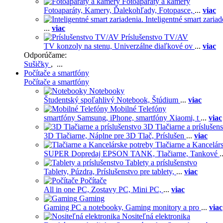
Fotoaparáty a kamery
Fotoaparáty,
Kamery,
Ďalekohľady,
Fotopasce,
...
viac
Inteligentné smart zariad
...
viac
Príslušenstvo TV/AV
TV konzoly na stenu,
Univerzálne diaľkové ov
...
viac
Odporúčame:
Sušičky
, ...
Počítače a smartfóny
Počítače a smartfóny
Notebooky
Študentský spoľahlivý Notebook,
Štúdium
...
viac
Mobilné Telefóny
smartfóny Samsung,
iPhone,
smartfóny Xiaomi,
t
...
viac
3D Tlačiarne a príslušen
3D Tlačiarne,
Náplne pre 3D Tlač,
Príslušen
...
viac
Tlačiarne a Kancelár
SUPER Dopredaj EPSON TANK,
Tlačiarne,
Tankové
.
Tablety a príslušenstvo
Tablety,
Púzdra,
Príslušenstvo pre tablety,
...
viac
Počítače
All in one PC,
Zostavy PC,
Mini PC,
...
viac
Gaming
Gaming PC a notebooky,
Gaming monitory a pro
...
viac
Nositeľná elektronika