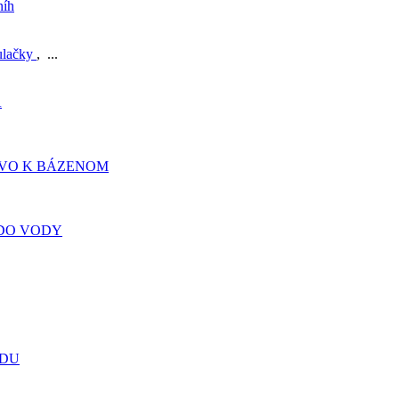
níh
ulačky
, ...
A
TVO K BÁZENOM
DO VODY
ADU