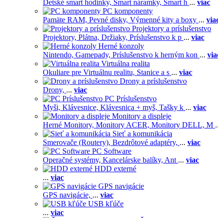
Detské smart hodinky,
Smart náramky,
Smart h
...
viac
PC komponenty
Pamäte RAM,
Pevné disky,
Výmenné kity a boxy
...
via
Projektory a príslušenstvo
Projektory,
Plátna,
Držiaky,
Príslušenstvo k p
...
viac
Herné konzoly
Nintendo,
Gamepady,
Príslušenstvo k herným kon
...
via
Virtuálna realita
Okuliare pre Virtuálnu realitu,
Stanice a s
...
viac
Drony a príslušenstvo
Drony,
...
viac
PC Príslušenstvo
Myši,
Klávesnice,
Klávesnica + myš,
Tašky k
...
viac
Monitory a displeje
Herné Monitory,
Monitory ACER,
Monitory DELL,
M
.
Sieť a komunikácia
Smerovače (Routery),
Bezdrôtové adaptéry,
...
viac
PC Software
Operačné systémy,
Kancelárske balíky,
Ant
...
viac
HDD externé
...
viac
GPS navigácie
GPS navigácie,
...
viac
USB kľúče
...
viac