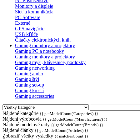
PC Príslušenstvo
Monitory a displeje
Sieť a komunikácia
PC Software
Externé
GPS navigácie
USB kľúče
Čítačky elektronických kníh
Gaming monitory a projektory
Gaming PC a notebooky
Gaming monitory a projektory
Gaming myši, klávesnice, podložky
Gaming networking
Gaming audio
Gaming štýl
Gaming set-up
Gaming kreslá
Gaming accessories
Nájdené kategórie
{{ getModelCount('Categories') }}
Nájdení výrobcovia
{{ getModelCount('Manufacturers') }}
Nájdené modelové rady
{{ getModelCount('Brands') }}
Nájdené články
{{ getModelCount('Articles') }}
Zobraziť všetky výsledky
{{ matchesCount }}