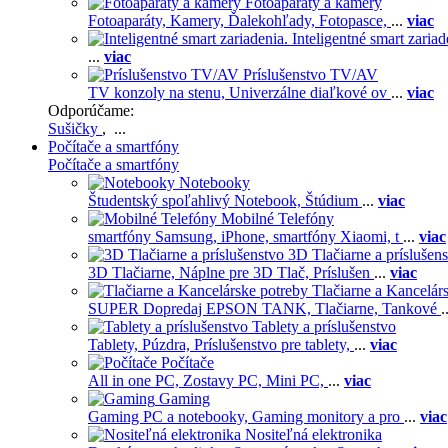
Fotoaparáty a kamery
Fotoaparáty,
Kamery,
Ďalekohľady,
Fotopasce,
...
viac
Inteligentné smart zariad
...
viac
Príslušenstvo TV/AV
TV konzoly na stenu,
Univerzálne diaľkové ov
...
viac
Odporúčame:
Sušičky
, ...
Počítače a smartfóny
Počítače a smartfóny
Notebooky
Študentský spoľahlivý Notebook,
Štúdium
...
viac
Mobilné Telefóny
smartfóny Samsung,
iPhone,
smartfóny Xiaomi,
t
...
viac
3D Tlačiarne a príslušen
3D Tlačiarne,
Náplne pre 3D Tlač,
Príslušen
...
viac
Tlačiarne a Kancelár
SUPER Dopredaj EPSON TANK,
Tlačiarne,
Tankové
.
Tablety a príslušenstvo
Tablety,
Púzdra,
Príslušenstvo pre tablety,
...
viac
Počítače
All in one PC,
Zostavy PC,
Mini PC,
...
viac
Gaming
Gaming PC a notebooky,
Gaming monitory a pro
...
viac
Nositeľná elektronika