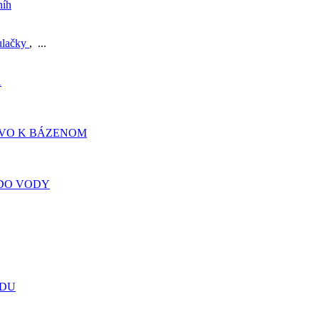
níh
ulačky
, ...
A
TVO K BÁZENOM
DO VODY
ADU