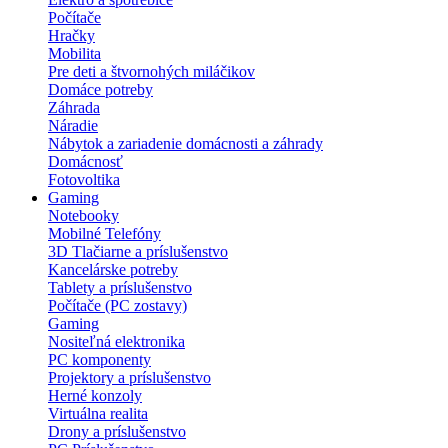
Počítače
Hračky
Mobilita
Pre deti a štvornohých miláčikov
Domáce potreby
Záhrada
Náradie
Nábytok a zariadenie domácnosti a záhrady
Domácnosť
Fotovoltika
Gaming
Notebooky
Mobilné Telefóny
3D Tlačiarne a príslušenstvo
Kancelárske potreby
Tablety a príslušenstvo
Počítače (PC zostavy)
Gaming
Nositeľná elektronika
PC komponenty
Projektory a príslušenstvo
Herné konzoly
Virtuálna realita
Drony a príslušenstvo