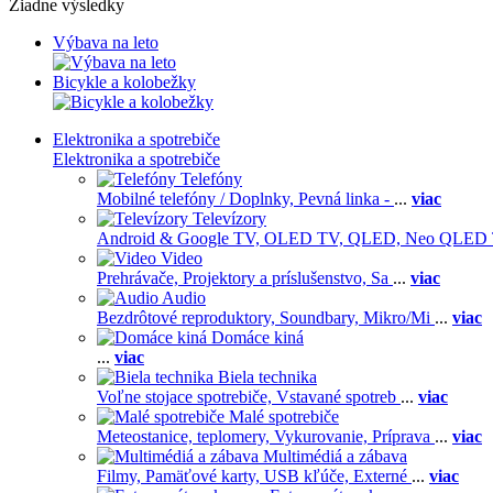
Žiadne výsledky
Výbava na leto
Bicykle a kolobežky
Elektronika a spotrebiče
Elektronika a spotrebiče
Telefóny
Mobilné telefóny / Doplnky,
Pevná linka -
...
viac
Televízory
Android & Google TV,
OLED TV,
QLED, Neo QLED
Video
Prehrávače,
Projektory a príslušenstvo,
Sa
...
viac
Audio
Bezdrôtové reproduktory,
Soundbary,
Mikro/Mi
...
viac
Domáce kiná
...
viac
Biela technika
Voľne stojace spotrebiče,
Vstavané spotreb
...
viac
Malé spotrebiče
Meteostanice, teplomery,
Vykurovanie,
Príprava
...
viac
Multimédiá a zábava
Filmy,
Pamäťové karty,
USB kľúče,
Externé
...
viac