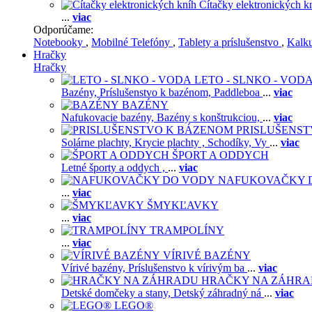
Čítačky elektronických k
...
viac
Odporúčame:
Notebooky
,
Mobilné Telefóny
,
Tablety a príslušenstvo
,
Kalk
Hračky
Hračky
LETO - SLNKO - VOD
Bazény,
Príslušenstvo k bazénom,
Paddleboa
...
viac
BAZÉNY
Nafukovacie bazény,
Bazény s konštrukciou,
...
viac
PRISLUŠENS
Solárne plachty,
Krycie plachty ,
Schodíky,
Vy
...
viac
ŠPORT A ODDYCH
Letné športy a oddych ,
...
viac
NAFUKOVAČKY 
...
viac
ŠMYKĽAVKY
...
viac
TRAMPOLÍNY
...
viac
VÍRIVÉ BAZÉNY
Vírivé bazény,
Príslušenstvo k vírivým ba
...
viac
HRAČKY NA ZÁHR
Detské domčeky a stany,
Detský záhradný ná
...
viac
LEGO®