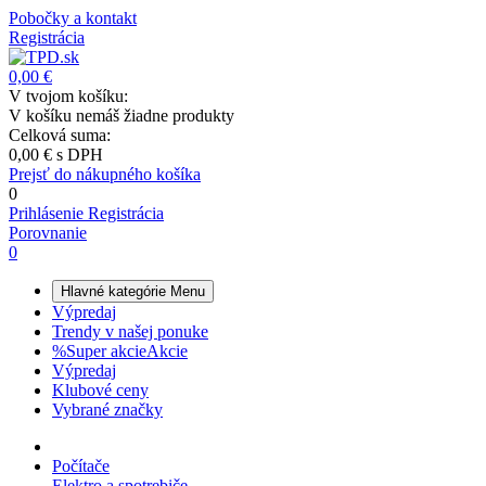
Pobočky a kontakt
Registrácia
0,00 €
V tvojom košíku:
V košíku nemáš žiadne produkty
Celková suma:
0,00 €
s DPH
Prejsť do nákupného košíka
0
Prihlásenie
Registrácia
Porovnanie
0
Hlavné kategórie
Menu
Výpredaj
Trendy v našej ponuke
%
Super akcie
Akcie
Výpredaj
Klubové ceny
Vybrané značky
Počítače
Elektro a spotrebiče