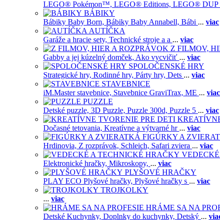
LEGO® Pokémon™,
LEGO® Editions,
LEGO® DUP
BÁBIKY
Bábiky Baby Born,
Bábiky Baby Annabell,
Bábi
...
viac
AUTÍČKA
Garáže a hracie sety,
Technické stroje a a
...
viac
Z FILMOV, 
Gabby a jej kúzelný domček,
Ako vycvičiť
...
viac
SPOLOČENSKÉ HRY
Strategické hry,
Rodinné hry,
Párty hry,
Dets
...
viac
STAVEBNICE
iM.Master stavebnice,
Stavebnice GraviTrax,
ME
...
viac
PUZZLE
Detské puzzle,
3D Puzzle,
Puzzle 300d,
Puzzle 5
...
viac
KREATÍVNE
Dočasné tetovania,
Kreatívne a výtvarné hr
...
viac
FIGÚRKY A ZVIERA
Hrdinovia,
Z rozprávok,
Schleich,
Safari zviera
...
viac
VEDECKÉ
Elektronické hračky,
Mikroskopy,
...
viac
PLYŠOVÉ HRAČKY
PLAY ECO Plyšové hračky,
Plyšové hračky s
...
viac
TROJKOLKY
...
viac
HRÁME SA NA PRO
Detské Kuchynky,
Doplnky do kuchynky,
Detský
...
via