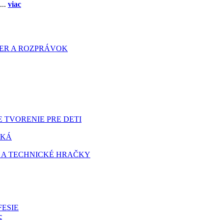
...
viac
HIER A ROZPRÁVOK
 TVORENIE PRE DETI
TKÁ
 A TECHNICKÉ HRAČKY
FESIE
c