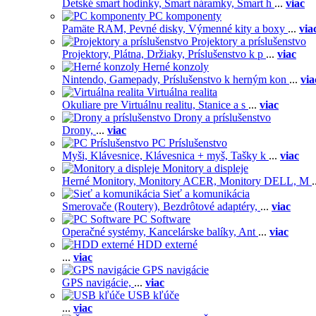
Detské smart hodinky,
Smart náramky,
Smart h
...
viac
PC komponenty
Pamäte RAM,
Pevné disky,
Výmenné kity a boxy
...
via
Projektory a príslušenstvo
Projektory,
Plátna,
Držiaky,
Príslušenstvo k p
...
viac
Herné konzoly
Nintendo,
Gamepady,
Príslušenstvo k herným kon
...
via
Virtuálna realita
Okuliare pre Virtuálnu realitu,
Stanice a s
...
viac
Drony a príslušenstvo
Drony,
...
viac
PC Príslušenstvo
Myši,
Klávesnice,
Klávesnica + myš,
Tašky k
...
viac
Monitory a displeje
Herné Monitory,
Monitory ACER,
Monitory DELL,
M
.
Sieť a komunikácia
Smerovače (Routery),
Bezdrôtové adaptéry,
...
viac
PC Software
Operačné systémy,
Kancelárske balíky,
Ant
...
viac
HDD externé
...
viac
GPS navigácie
GPS navigácie,
...
viac
USB kľúče
...
viac