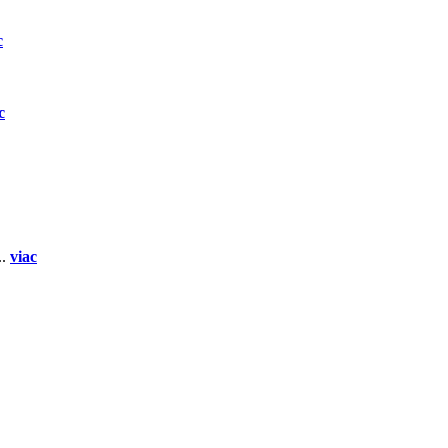
c
c
..
viac