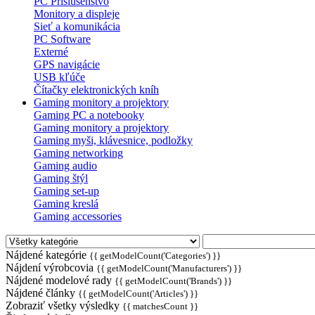
PC Príslušenstvo
Monitory a displeje
Sieť a komunikácia
PC Software
Externé
GPS navigácie
USB kľúče
Čítačky elektronických kníh
Gaming monitory a projektory
Gaming PC a notebooky
Gaming monitory a projektory
Gaming myši, klávesnice, podložky
Gaming networking
Gaming audio
Gaming štýl
Gaming set-up
Gaming kreslá
Gaming accessories
Nájdené kategórie
{{ getModelCount('Categories') }}
Nájdení výrobcovia
{{ getModelCount('Manufacturers') }}
Nájdené modelové rady
{{ getModelCount('Brands') }}
Nájdené články
{{ getModelCount('Articles') }}
Zobraziť všetky výsledky
{{ matchesCount }}