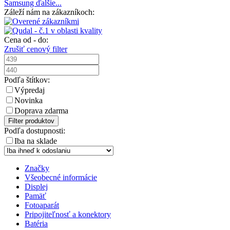
Samsung
ďalšie...
Záleží nám na zákazníkoch:
Cena od - do:
Zrušiť cenový filter
Podľa štítkov:
Výpredaj
Novinka
Doprava zdarma
Filter produktov
Podľa dostupnosti:
Iba na sklade
Značky
Všeobecné informácie
Displej
Pamäť
Fotoaparát
Pripojiteľnosť a konektory
Batéria