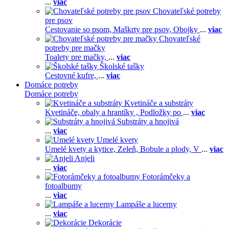
...
viac
Chovateľské potreby
pre psov
Cestovanie so psom,
Maškrty pre psov,
Obojky
...
viac
Chovateľské
potreby pre mačky
Toalety pre mačky,
...
viac
Školské tašky
Cestovné kufre,
...
viac
Domáce potreby
Domáce potreby
Kvetináče a substráty
Kvetináče, obaly a hrantíky ,
Podložky po
...
viac
Substráty a hnojivá
...
viac
Umelé kvety
Umelé kvety a kytice,
Zeleň,
Bobule a plody,
V
...
viac
Anjeli
...
viac
Fotorámčeky a
fotoalbumy
...
viac
Lampáše a lucerny
...
viac
Dekorácie