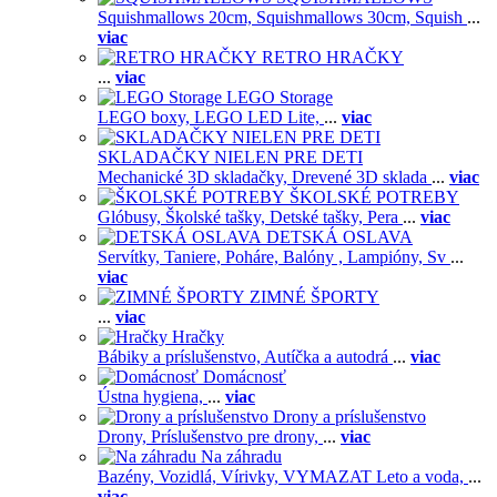
Squishmallows 20cm,
Squishmallows 30cm,
Squish
...
viac
RETRO HRAČKY
...
viac
LEGO Storage
LEGO boxy,
LEGO LED Lite,
...
viac
SKLADAČKY NIELEN PRE DETI
Mechanické 3D skladačky,
Drevené 3D sklada
...
viac
ŠKOLSKÉ POTREBY
Glóbusy,
Školské tašky,
Detské tašky,
Pera
...
viac
DETSKÁ OSLAVA
Servítky,
Taniere,
Poháre,
Balóny ,
Lampióny,
Sv
...
viac
ZIMNÉ ŠPORTY
...
viac
Hračky
Bábiky a príslušenstvo,
Autíčka a autodrá
...
viac
Domácnosť
Ústna hygiena,
...
viac
Drony a príslušenstvo
Drony,
Príslušenstvo pre drony,
...
viac
Na záhradu
Bazény,
Vozidlá,
Vírivky,
VYMAZAT Leto a voda,
...
viac