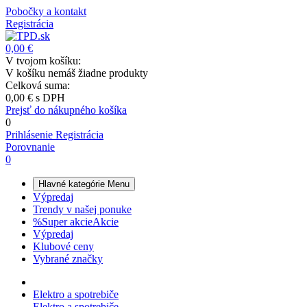
Pobočky a kontakt
Registrácia
0,00 €
V tvojom košíku:
V košíku nemáš žiadne produkty
Celková suma:
0,00 €
s DPH
Prejsť do nákupného košíka
0
Prihlásenie
Registrácia
Porovnanie
0
Hlavné kategórie
Menu
Výpredaj
Trendy v našej ponuke
%
Super akcie
Akcie
Výpredaj
Klubové ceny
Vybrané značky
Elektro a spotrebiče
Elektro a spotrebiče