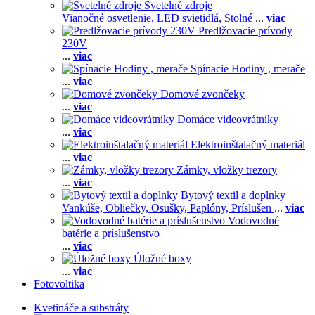
Svetelné zdroje
Vianočné osvetlenie,
LED svietidlá,
Stolné
...
viac
Predlžovacie prívody
230V
...
viac
Spínacie Hodiny , merače
...
viac
Domové zvončeky
...
viac
Domáce videovrátniky
...
viac
Elektroinštalačný materiál
...
viac
Zámky, vložky trezory
...
viac
Bytový textil a doplnky
Vankúše,
Obliečky,
Osušky,
Paplóny,
Príslušen
...
viac
Vodovodné
batérie a príslušenstvo
...
viac
Úložné boxy
...
viac
Fotovoltika
Kvetináče a substráty