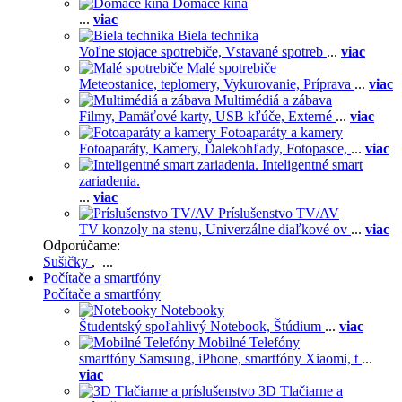
Domáce kiná
...
viac
Biela technika
Voľne stojace spotrebiče,
Vstavané spotreb
...
viac
Malé spotrebiče
Meteostanice, teplomery,
Vykurovanie,
Príprava
...
viac
Multimédiá a zábava
Filmy,
Pamäťové karty,
USB kľúče,
Externé
...
viac
Fotoaparáty a kamery
Fotoaparáty,
Kamery,
Ďalekohľady,
Fotopasce,
...
viac
Inteligentné smart
zariadenia.
...
viac
Príslušenstvo TV/AV
TV konzoly na stenu,
Univerzálne diaľkové ov
...
viac
Odporúčame:
Sušičky
, ...
Počítače a smartfóny
Počítače a smartfóny
Notebooky
Študentský spoľahlivý Notebook,
Štúdium
...
viac
Mobilné Telefóny
smartfóny Samsung,
iPhone,
smartfóny Xiaomi,
t
...
viac
3D Tlačiarne a