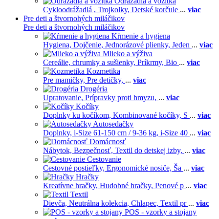
Odrážadla a vozítka
Cykloodrážadlá ,
Trojkolky,
Detské korčule
...
viac
Pre deti a štvornohých miláčikov
Pre deti a štvornohých miláčikov
Kŕmenie a hygiena
Hygiena,
Dojčenie,
Jednorázové plienky,
Jeden
...
viac
Mlieko a výživa
Cereálie, chrumky a sušienky,
Príkrmy,
Bio
...
viac
Kozmetika
Pre mamičky,
Pre detičky,
...
viac
Drogéria
Upratovanie,
Prípravky proti hmyzu,
...
viac
Kočíky
Doplnky ku kočíkom,
Kombinované kočíky,
S
...
viac
Autosedačky
Doplnky,
i-Size 61-150 cm / 9-36 kg,
i-Size 40
...
viac
Domácnosť
Nábytok,
Bezpečnosť,
Textil do detskej izby,
...
viac
Cestovanie
Cestovné postieľky,
Ergonomické nosiče,
Ša
...
viac
Hračky
Kreatívne hračky,
Hudobné hračky,
Penové p
...
viac
Textil
Dievča,
Neutrálna kolekcia,
Chlapec,
Textil pr
...
viac
POS - vzorky a stojany