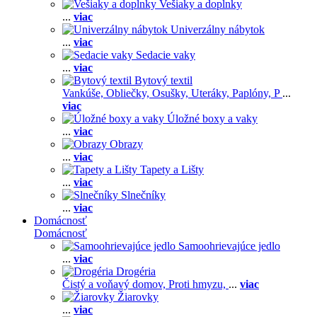
Vešiaky a doplnky
...
viac
Univerzálny nábytok
...
viac
Sedacie vaky
...
viac
Bytový textil
Vankúše,
Obliečky,
Osušky,
Uteráky,
Paplóny,
P
...
viac
Úložné boxy a vaky
...
viac
Obrazy
...
viac
Tapety a Lišty
...
viac
Slnečníky
...
viac
Domácnosť
Domácnosť
Samoohrievajúce jedlo
...
viac
Drogéria
Čistý a voňavý domov,
Proti hmyzu,
...
viac
Žiarovky
...
viac