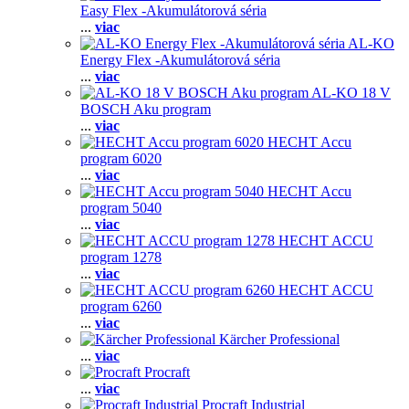
Easy Flex -Akumulátorová séria
...
viac
AL-KO
Energy Flex -Akumulátorová séria
...
viac
AL-KO 18 V
BOSCH Aku program
...
viac
HECHT Accu
program 6020
...
viac
HECHT Accu
program 5040
...
viac
HECHT ACCU
program 1278
...
viac
HECHT ACCU
program 6260
...
viac
Kärcher Professional
...
viac
Procraft
...
viac
Procraft Industrial