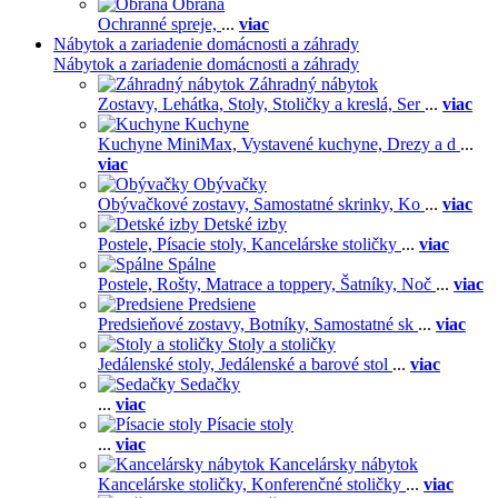
Obrana
Ochranné spreje,
...
viac
Nábytok a zariadenie domácnosti a záhrady
Nábytok a zariadenie domácnosti a záhrady
Záhradný nábytok
Zostavy,
Lehátka,
Stoly,
Stoličky a kreslá,
Ser
...
viac
Kuchyne
Kuchyne MiniMax,
Vystavené kuchyne,
Drezy a d
...
viac
Obývačky
Obývačkové zostavy,
Samostatné skrinky,
Ko
...
viac
Detské izby
Postele,
Písacie stoly,
Kancelárske stoličky
...
viac
Spálne
Postele,
Rošty,
Matrace a toppery,
Šatníky,
Noč
...
viac
Predsiene
Predsieňové zostavy,
Botníky,
Samostatné sk
...
viac
Stoly a stoličky
Jedálenské stoly,
Jedálenské a barové stol
...
viac
Sedačky
...
viac
Písacie stoly
...
viac
Kancelársky nábytok
Kancelárske stoličky,
Konferenčné stoličky
...
viac