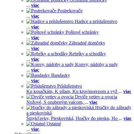
...
viac
Postrekovače
...
viac
Hadice a príslušenstvo
...
viac
Poštové schránky
...
viac
Záhradné domčeky
...
viac
Rebríky a schodíky
...
viac
Konvy, nádoby a sudy
...
viac
Bandasky
...
viac
Príslušenstvo
Ku kosačkám,
K pílam,
Ku krovinorezom a vyž
...
viac
Drviče vetiev a ovocia
Nožové,
S ozubeným valcom,
...
viac
Hračky do záhrady
a pieskoviská
Šmykľavky,
Pieskoviská,
Hračky do piesku,
Ho
...
viac
Ostatné
...
viac