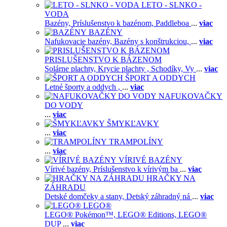
LETO - SLNKO -
VODA
Bazény,
Príslušenstvo k bazénom,
Paddleboa
...
viac
BAZÉNY
Nafukovacie bazény,
Bazény s konštrukciou,
...
viac
PRISLUŠENSTVO K BÁZENOM
Solárne plachty,
Krycie plachty ,
Schodíky,
Vy
...
viac
ŠPORT A ODDYCH
Letné športy a oddych ,
...
viac
NAFUKOVAČKY
DO VODY
...
viac
ŠMYKĽAVKY
...
viac
TRAMPOLÍNY
...
viac
VÍRIVÉ BAZÉNY
Vírivé bazény,
Príslušenstvo k vírivým ba
...
viac
HRAČKY NA
ZÁHRADU
Detské domčeky a stany,
Detský záhradný ná
...
viac
LEGO®
LEGO® Pokémon™,
LEGO® Editions,
LEGO®
DUP
...
viac