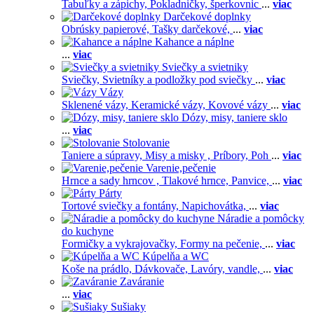
Tabuľky a zápichy,
Pokladničky, šperkovnic
...
viac
Darčekové doplnky
Obrúsky papierové,
Tašky darčekové,
...
viac
Kahance a náplne
...
viac
Sviečky a svietniky
Sviečky,
Svietníky a podložky pod sviečky
...
viac
Vázy
Sklenené vázy,
Keramické vázy,
Kovové vázy
...
viac
Dózy, misy, taniere sklo
...
viac
Stolovanie
Taniere a súpravy,
Misy a misky ,
Príbory,
Poh
...
viac
Varenie,pečenie
Hrnce a sady hrncov ,
Tlakové hrnce,
Panvice,
...
viac
Párty
Tortové sviečky a fontány,
Napichovátka,
...
viac
Náradie a pomôcky
do kuchyne
Formičky a vykrajovačky,
Formy na pečenie,
...
viac
Kúpelňa a WC
Koše na prádlo,
Dávkovače,
Lavóry, vandle,
...
viac
Zaváranie
...
viac
Sušiaky