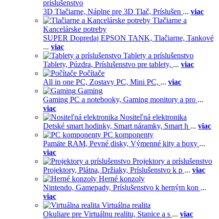
príslušenstvo
3D Tlačiarne,
Náplne pre 3D Tlač,
Príslušen
...
viac
Tlačiarne a
Kancelárske potreby
SUPER Dopredaj EPSON TANK,
Tlačiarne,
Tankové
...
viac
Tablety a príslušenstvo
Tablety,
Púzdra,
Príslušenstvo pre tablety,
...
viac
Počítače
All in one PC,
Zostavy PC,
Mini PC,
...
viac
Gaming
Gaming PC a notebooky,
Gaming monitory a pro
...
viac
Nositeľná elektronika
Detské smart hodinky,
Smart náramky,
Smart h
...
viac
PC komponenty
Pamäte RAM,
Pevné disky,
Výmenné kity a boxy
...
viac
Projektory a príslušenstvo
Projektory,
Plátna,
Držiaky,
Príslušenstvo k p
...
viac
Herné konzoly
Nintendo,
Gamepady,
Príslušenstvo k herným kon
...
viac
Virtuálna realita
Okuliare pre Virtuálnu realitu,
Stanice a s
...
viac