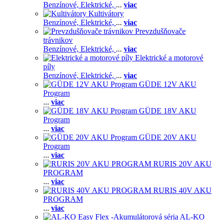
Benzínové,
Elektrické,
...
viac
Kultivátory
Benzínové,
Elektrické,
...
viac
Prevzdušňovače
trávnikov
Benzínové,
Elektrické,
...
viac
Elektrické a motorové
píly
Benzínové,
Elektrické,
...
viac
GÜDE 12V AKU
Program
...
viac
GÜDE 18V AKU
Program
...
viac
GÜDE 20V AKU
Program
...
viac
RURIS 20V AKU
PROGRAM
...
viac
RURIS 40V AKU
PROGRAM
...
viac
AL-KO