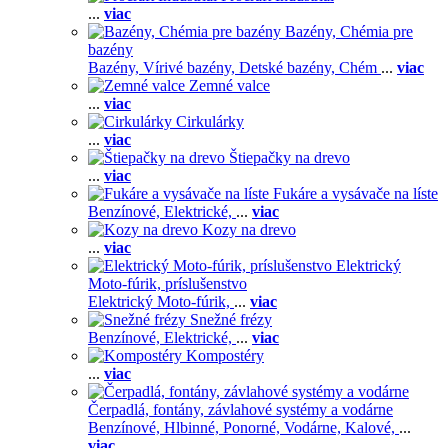
...
viac
Bazény, Chémia pre
bazény
Bazény,
Vírivé bazény,
Detské bazény,
Chém
...
viac
Zemné valce
...
viac
Cirkulárky
...
viac
Štiepačky na drevo
...
viac
Fukáre a vysávače na líste
Benzínové,
Elektrické,
...
viac
Kozy na drevo
...
viac
Elektrický
Moto-fúrik, príslušenstvo
Elektrický Moto-fúrik,
...
viac
Snežné frézy
Benzínové,
Elektrické,
...
viac
Kompostéry
...
viac
Čerpadlá, fontány, závlahové systémy a vodárne
Benzínové,
Hlbinné,
Ponorné,
Vodárne,
Kalové,
...
viac