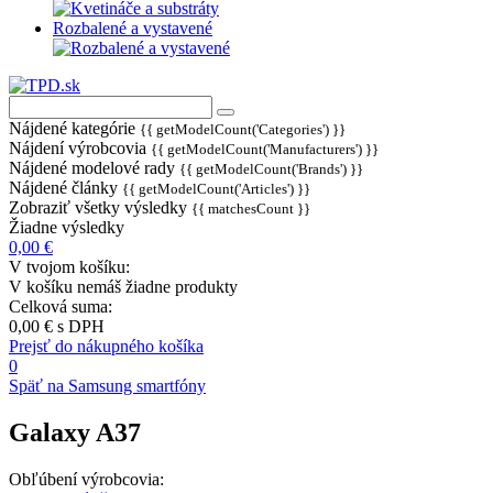
Rozbalené a vystavené
Nájdené kategórie
{{ getModelCount('Categories') }}
Nájdení výrobcovia
{{ getModelCount('Manufacturers') }}
Nájdené modelové rady
{{ getModelCount('Brands') }}
Nájdené články
{{ getModelCount('Articles') }}
Zobraziť všetky výsledky
{{ matchesCount }}
Žiadne výsledky
0,00 €
V tvojom košíku:
V košíku nemáš žiadne produkty
Celková suma:
0,00 €
s DPH
Prejsť do nákupného košíka
0
Späť na Samsung smartfóny
Galaxy A37
Obľúbení výrobcovia: