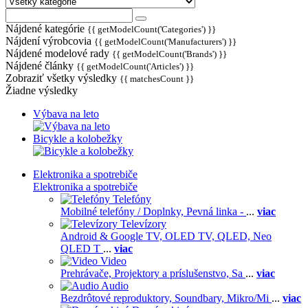
Nájdené kategórie
{{ getModelCount('Categories') }}
Nájdení výrobcovia
{{ getModelCount('Manufacturers') }}
Nájdené modelové rady
{{ getModelCount('Brands') }}
Nájdené články
{{ getModelCount('Articles') }}
Zobraziť všetky výsledky
{{ matchesCount }}
Žiadne výsledky
Výbava na leto
Bicykle a kolobežky
Elektronika a spotrebiče
Elektronika a spotrebiče
Telefóny
Mobilné telefóny / Doplnky,
Pevná linka -
...
viac
Televízory
Android & Google TV,
OLED TV,
QLED, Neo
QLED T
...
viac
Video
Prehrávače,
Projektory a príslušenstvo,
Sa
...
viac
Audio
Bezdrôtové reproduktory,
Soundbary,
Mikro/Mi
...
viac