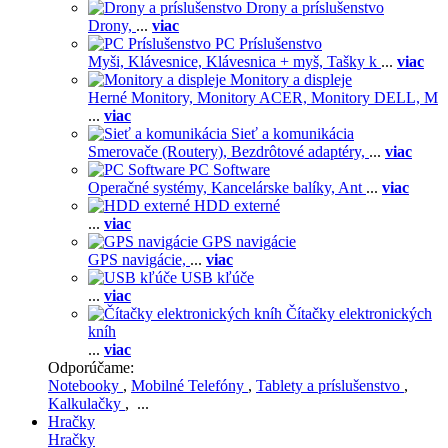
Drony a príslušenstvo
Drony,
...
viac
PC Príslušenstvo
Myši,
Klávesnice,
Klávesnica + myš,
Tašky k
...
viac
Monitory a displeje
Herné Monitory,
Monitory ACER,
Monitory DELL,
M
...
viac
Sieť a komunikácia
Smerovače (Routery),
Bezdrôtové adaptéry,
...
viac
PC Software
Operačné systémy,
Kancelárske balíky,
Ant
...
viac
HDD externé
...
viac
GPS navigácie
GPS navigácie,
...
viac
USB kľúče
...
viac
Čítačky elektronických
kníh
...
viac
Odporúčame:
Notebooky
,
Mobilné Telefóny
,
Tablety a príslušenstvo
,
Kalkulačky
, ...
Hračky
Hračky