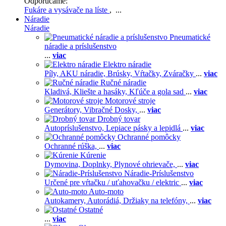
Odporúčame:
Fukáre a vysávače na líste
, ...
Náradie
Náradie
Pneumatické
náradie a príslušenstvo
...
viac
Elektro náradie
Píly,
AKU náradie,
Brúsky,
Vŕtačky,
Zváračky
...
viac
Ručné náradie
Kladivá,
Kliešte a hasáky,
Kľúče a gola sad
...
viac
Motorové stroje
Generátory,
Vibračné Dosky,
...
viac
Drobný tovar
Autopríslušenstvo,
Lepiace pásky a lepidlá
...
viac
Ochranné pomôcky
Ochranné rúška,
...
viac
Kúrenie
Dymovina,
Doplnky,
Plynové ohrievače,
...
viac
Náradie-Príslušenstvo
Určené pre vŕtačku / uťahovačku / elektric
...
viac
Auto-moto
Autokamery,
Autorádiá,
Držiaky na telefóny,
...
viac
Ostatné
...
viac