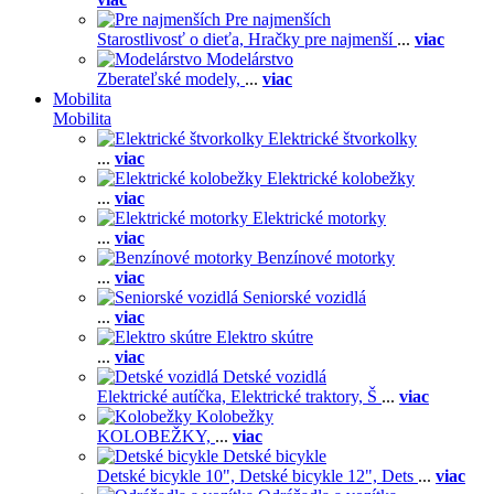
Pre najmenších
Starostlivosť o dieťa,
Hračky pre najmenší
...
viac
Modelárstvo
Zberateľské modely,
...
viac
Mobilita
Mobilita
Elektrické štvorkolky
...
viac
Elektrické kolobežky
...
viac
Elektrické motorky
...
viac
Benzínové motorky
...
viac
Seniorské vozidlá
...
viac
Elektro skútre
...
viac
Detské vozidlá
Elektrické autíčka,
Elektrické traktory,
Š
...
viac
Kolobežky
KOLOBEŽKY,
...
viac
Detské bicykle
Detské bicykle 10",
Detské bicykle 12",
Dets
...
viac