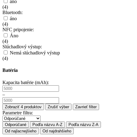
áno
(
4
)
Bluetooth:
áno
(
4
)
NFC pripojenie:
Áno
(
4
)
Slúchadlový výstup:
Nemá slúchadlový výstup
(
4
)
Batéria
Kapacita batérie (mAh):
–
Zobraziť
4
produktov
Zrušiť výber
Zavrieť filter
Parametre filtra:
Odporúčané
Podľa názvu A-Z
Podľa názvu Z-A
Od najlacnejšieho
Od najdrahšieho