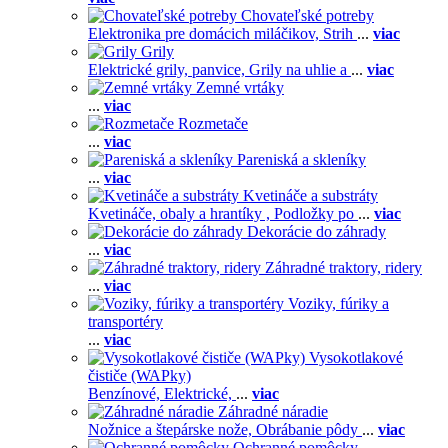
Chovateľské potreby
Elektronika pre domácich miláčikov,
Strih
...
viac
Grily
Elektrické grily, panvice,
Grily na uhlie a
...
viac
Zemné vrtáky
...
viac
Rozmetače
...
viac
Pareniská a skleníky
...
viac
Kvetináče a substráty
Kvetináče, obaly a hrantíky ,
Podložky po
...
viac
Dekorácie do záhrady
...
viac
Záhradné traktory, ridery
...
viac
Voziky, fúriky a
transportéry
...
viac
Vysokotlakové
čističe (WAPky)
Benzínové,
Elektrické,
...
viac
Záhradné náradie
Nožnice a štepárske nože,
Obrábanie pôdy
...
viac
Ochranné pomôcky