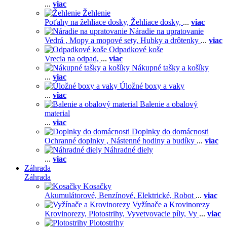
...
viac
Žehlenie
Poťahy na žehliace dosky,
Žehliace dosky,
...
viac
Náradie na upratovanie
Vedrá ,
Mopy a mopové sety,
Hubky a drôtenky
...
viac
Odpadkové koše
Vrecia na odpad,
...
viac
Nákupné tašky a košíky
...
viac
Úložné boxy a vaky
...
viac
Balenie a obalový
material
...
viac
Doplnky do domácnosti
Ochranné doplnky ,
Nástenné hodiny a budíky
...
viac
Náhradné diely
...
viac
Záhrada
Záhrada
Kosačky
Akumulátorové,
Benzínové,
Elektrické,
Robot
...
viac
Vyžínače a Krovinorezy
Krovinorezy,
Plotostrihy,
Vyvetvovacie píly,
Vy
...
viac
Plotostrihy