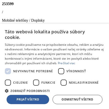
253599
/
Mobilné telefóny / Doplnky
/
Táto webová lokalita používa súbory
cookie.
smartfóny Samsung
Súbory cookie používame na prispôsobenie obsahu, reklám a analýzu
Samsung Galaxy A37 5G 6/128GB DUOS Fialová + Samsung
návštevnosti. Informácie o vašom používaní našej stránky zdieľame aj
Galaxy Fit3 ZADARMO
- Mobilný telefón
s našimi reklamnými a analytickými partnermi, ktorí ich môžu
Verzia OS
: Android 16 •
Veľkosť displeja
: 6.7" •
Mobilné siete
:
kombinovať s inými informáciami, ktoré ste im poskytli alebo ktoré
2G, 3G, 4G LTE, 5G •
Vnútorná pamäť
: 128 GB •
Pamäť
zhromaždili pri používaní ich služieb.
Prečítať viac
RAM
: 6 GB •
Fotoaparát
: 50 + 8 + 5 Mpx •
Vstavaný blesk
:
NEVYHNUTNE POTREBNÉ
VÝKONNOSŤ
LED •
GPS
: áno •
Wi-Fi
: áno •
Kapacita batérie
: 5000 mAh
+
Samsung Galaxy Fit3 čierny smart náramok v hodnote 59,90€
Doprava zdarma
CIELENIE
FUNKCIE
NEKLASIFIKOVANÉ
ZOBRAZIŤ PODROBNOSTI
Na objednávku
PRIJAŤ VŠETKO
ODMIETNUŤ VŠETKO
439,00 €
s DPH