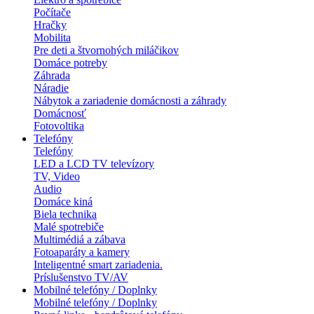
Počítače
Hračky
Mobilita
Pre deti a štvornohých miláčikov
Domáce potreby
Záhrada
Náradie
Nábytok a zariadenie domácnosti a záhrady
Domácnosť
Fotovoltika
Telefóny
Telefóny
LED a LCD TV televízory
TV, Video
Audio
Domáce kiná
Biela technika
Malé spotrebiče
Multimédiá a zábava
Fotoaparáty a kamery
Inteligentné smart zariadenia.
Príslušenstvo TV/AV
Mobilné telefóny / Doplnky
Mobilné telefóny / Doplnky