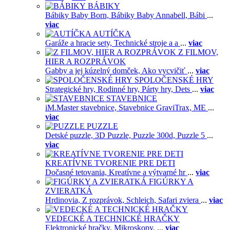
BÁBIKY
Bábiky Baby Born,
Bábiky Baby Annabell,
Bábi
...
viac
AUTÍČKA
Garáže a hracie sety,
Technické stroje a a
...
viac
Z FILMOV,
HIER A ROZPRÁVOK
Gabby a jej kúzelný domček,
Ako vycvičiť
...
viac
SPOLOČENSKÉ HRY
Strategické hry,
Rodinné hry,
Párty hry,
Dets
...
viac
STAVEBNICE
iM.Master stavebnice,
Stavebnice GraviTrax,
ME
...
viac
PUZZLE
Detské puzzle,
3D Puzzle,
Puzzle 300d,
Puzzle 5
...
viac
KREATÍVNE TVORENIE PRE DETI
Dočasné tetovania,
Kreatívne a výtvarné hr
...
viac
FIGÚRKY A
ZVIERATKÁ
Hrdinovia,
Z rozprávok,
Schleich,
Safari zviera
...
viac
VEDECKÉ A TECHNICKÉ HRAČKY
Elektronické hračky,
Mikroskopy,
...
viac