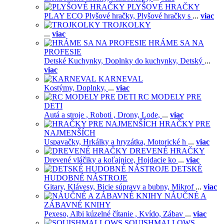
PLYŠOVÉ HRAČKY
PLAY ECO Plyšové hračky,
Plyšové hračky s
...
viac
TROJKOLKY
...
viac
HRÁME SA NA
PROFESIE
Detské Kuchynky,
Doplnky do kuchynky,
Detský
...
viac
KARNEVAL
Kostýmy,
Doplnky,
...
viac
RC MODELY PRE
DETI
Autá a stroje ,
Roboti ,
Drony,
Lode,
...
viac
HRAČKY PRE
NAJMENŠÍCH
Uspavačky,
Hrkálky a hryzátka,
Motorické h
...
viac
DREVENÉ HRAČKY
Drevené vláčiky a koľajnice,
Hojdacie ko
...
viac
DETSKÉ
HUDOBNÉ NÁSTROJE
Gitary,
Klávesy,
Bicie súpravy a bubny,
Mikrof
...
viac
NÁUČNÉ A
ZÁBAVNÉ KNIHY
Pexeso,
Albi kúzelné čítanie ,
Kvído,
Zábav
...
viac
SQUISHMALLOWS