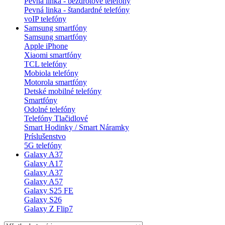
Pevná linka - bezdrôtové telefóny
Pevná linka - štandardné telefóny
voIP telefóny
Samsung smartfóny
Samsung smartfóny
Apple iPhone
Xiaomi smartfóny
TCL telefóny
Mobiola telefóny
Motorola smartfóny
Detské mobilné telefóny
Smartfóny
Odolné telefóny
Telefóny Tlačidlové
Smart Hodinky / Smart Náramky
Príslušenstvo
5G telefóny
Galaxy A37
Galaxy A17
Galaxy A37
Galaxy A57
Galaxy S25 FE
Galaxy S26
Galaxy Z Flip7