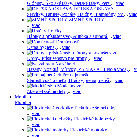
Glóbusy,
Školské tašky,
Detské tašky,
Pera
...
viac
DETSKÁ OSLAVA
Servítky,
Taniere,
Poháre,
Balóny ,
Lampióny,
Sv
...
via
ZIMNÉ ŠPORTY
...
viac
Hračky
Bábiky a príslušenstvo,
Autíčka a autodrá
...
viac
Domácnosť
Ústna hygiena,
...
viac
Drony a príslušenstvo
Drony,
Príslušenstvo pre drony,
...
viac
Na záhradu
Bazény,
Vozidlá,
Vírivky,
VYMAZAT Leto a voda,
...
v
Pre najmenších
Starostlivosť o dieťa,
Hračky pre najmenší
...
viac
Modelárstvo
Zberateľské modely,
...
viac
Mobilita
Mobilita
Elektrické štvorkolky
...
viac
Elektrické kolobežky
...
viac
Elektrické motorky
...
viac