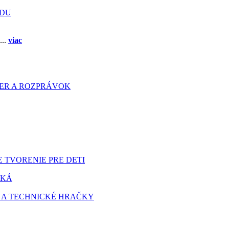
ADU
...
viac
HIER A ROZPRÁVOK
 TVORENIE PRE DETI
TKÁ
 A TECHNICKÉ HRAČKY