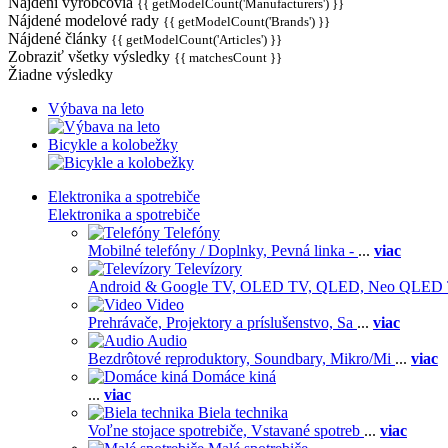
Nájdení výrobcovia
{{ getModelCount('Manufacturers') }}
Nájdené modelové rady
{{ getModelCount('Brands') }}
Nájdené články
{{ getModelCount('Articles') }}
Zobraziť všetky výsledky
{{ matchesCount }}
Žiadne výsledky
Výbava na leto
Bicykle a kolobežky
Elektronika a spotrebiče
Elektronika a spotrebiče
Telefóny
Mobilné telefóny / Doplnky,
Pevná linka -
...
viac
Televízory
Android & Google TV,
OLED TV,
QLED, Neo QLED
Video
Prehrávače,
Projektory a príslušenstvo,
Sa
...
viac
Audio
Bezdrôtové reproduktory,
Soundbary,
Mikro/Mi
...
viac
Domáce kiná
...
viac
Biela technika
Voľne stojace spotrebiče,
Vstavané spotreb
...
viac