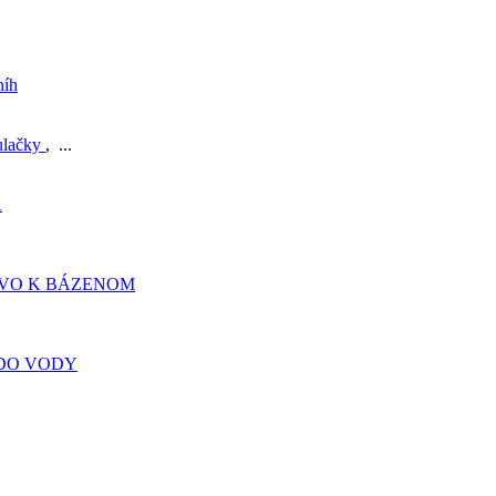
níh
ulačky
, ...
A
TVO K BÁZENOM
DO VODY