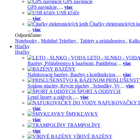
GPS navigácie
GPS navigácie,
...
viac
USB kľúče
...
viac
Čítačky elektronických k
...
viac
Odporúčame:
Notebooky
,
Mobilné Telefóny
,
Tablety a príslušenstvo
,
Kalk
Hračky
Hračky
LETO - SLNKO - VOD
Bazény,
Príslušenstvo k bazénom,
Paddleboa
...
viac
BAZÉNY
Nafukovacie bazény,
Bazény s konštrukciou,
...
viac
PRISLUŠENS
Solárne plachty,
Krycie plachty ,
Schodíky,
Vy
...
viac
ŠPORT A ODDYCH
Letné športy a oddych ,
...
viac
NAFUKOVAČKY 
...
viac
ŠMYKĽAVKY
...
viac
TRAMPOLÍNY
...
viac
VÍRIVÉ BAZÉNY