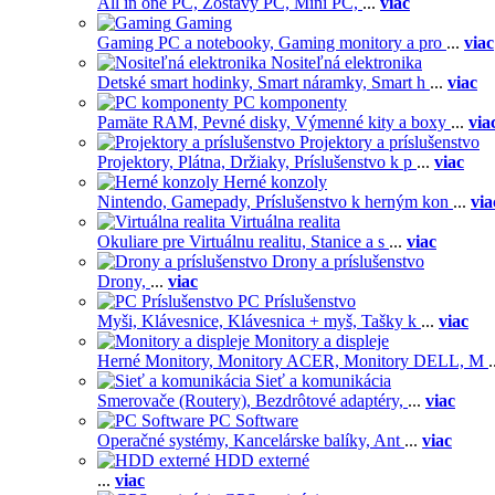
All in one PC,
Zostavy PC,
Mini PC,
...
viac
Gaming
Gaming PC a notebooky,
Gaming monitory a pro
...
viac
Nositeľná elektronika
Detské smart hodinky,
Smart náramky,
Smart h
...
viac
PC komponenty
Pamäte RAM,
Pevné disky,
Výmenné kity a boxy
...
via
Projektory a príslušenstvo
Projektory,
Plátna,
Držiaky,
Príslušenstvo k p
...
viac
Herné konzoly
Nintendo,
Gamepady,
Príslušenstvo k herným kon
...
via
Virtuálna realita
Okuliare pre Virtuálnu realitu,
Stanice a s
...
viac
Drony a príslušenstvo
Drony,
...
viac
PC Príslušenstvo
Myši,
Klávesnice,
Klávesnica + myš,
Tašky k
...
viac
Monitory a displeje
Herné Monitory,
Monitory ACER,
Monitory DELL,
M
.
Sieť a komunikácia
Smerovače (Routery),
Bezdrôtové adaptéry,
...
viac
PC Software
Operačné systémy,
Kancelárske balíky,
Ant
...
viac
HDD externé
...
viac