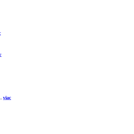
c
c
..
viac