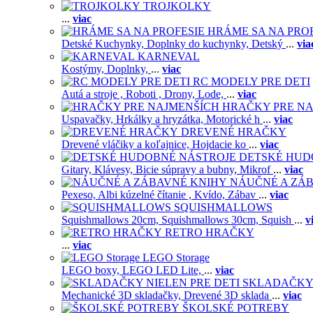
TROJKOLKY
...
viac
HRÁME SA NA PRO
Detské Kuchynky,
Doplnky do kuchynky,
Detský
...
via
KARNEVAL
Kostýmy,
Doplnky,
...
viac
RC MODELY PRE DETI
Autá a stroje ,
Roboti ,
Drony,
Lode,
...
viac
HRAČKY PRE NA
Uspavačky,
Hrkálky a hryzátka,
Motorické h
...
viac
DREVENÉ HRAČKY
Drevené vláčiky a koľajnice,
Hojdacie ko
...
viac
DETSKÉ HUD
Gitary,
Klávesy,
Bicie súpravy a bubny,
Mikrof
...
viac
NÁUČNÉ A ZÁ
Pexeso,
Albi kúzelné čítanie ,
Kvído,
Zábav
...
viac
SQUISHMALLOWS
Squishmallows 20cm,
Squishmallows 30cm,
Squish
...
v
RETRO HRAČKY
...
viac
LEGO Storage
LEGO boxy,
LEGO LED Lite,
...
viac
SKLADAČKY 
Mechanické 3D skladačky,
Drevené 3D sklada
...
viac
ŠKOLSKÉ POTREBY