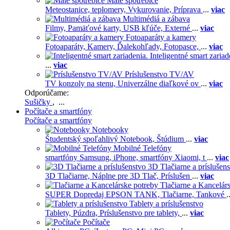
Malé spotrebiče
Meteostanice, teplomery,
Vykurovanie,
Príprava
...
viac
Multimédiá a zábava
Filmy,
Pamäťové karty,
USB kľúče,
Externé
...
viac
Fotoaparáty a kamery
Fotoaparáty,
Kamery,
Ďalekohľady,
Fotopasce,
...
viac
Inteligentné smart zariad
...
viac
Príslušenstvo TV/AV
TV konzoly na stenu,
Univerzálne diaľkové ov
...
viac
Odporúčame:
Sušičky
, ...
Počítače a smartfóny
Počítače a smartfóny
Notebooky
Študentský spoľahlivý Notebook,
Štúdium
...
viac
Mobilné Telefóny
smartfóny Samsung,
iPhone,
smartfóny Xiaomi,
t
...
viac
3D Tlačiarne a príslušen
3D Tlačiarne,
Náplne pre 3D Tlač,
Príslušen
...
viac
Tlačiarne a Kancelár
SUPER Dopredaj EPSON TANK,
Tlačiarne,
Tankové
.
Tablety a príslušenstvo
Tablety,
Púzdra,
Príslušenstvo pre tablety,
...
viac
Počítače