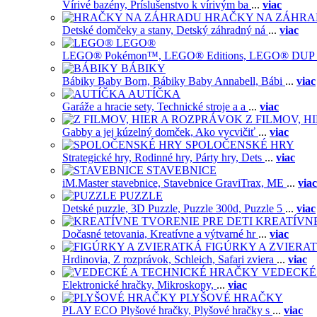
Vírivé bazény,
Príslušenstvo k vírivým ba
...
viac
HRAČKY NA ZÁHR
Detské domčeky a stany,
Detský záhradný ná
...
viac
LEGO®
LEGO® Pokémon™,
LEGO® Editions,
LEGO® DUP
BÁBIKY
Bábiky Baby Born,
Bábiky Baby Annabell,
Bábi
...
viac
AUTÍČKA
Garáže a hracie sety,
Technické stroje a a
...
viac
Z FILMOV, 
Gabby a jej kúzelný domček,
Ako vycvičiť
...
viac
SPOLOČENSKÉ HRY
Strategické hry,
Rodinné hry,
Párty hry,
Dets
...
viac
STAVEBNICE
iM.Master stavebnice,
Stavebnice GraviTrax,
ME
...
viac
PUZZLE
Detské puzzle,
3D Puzzle,
Puzzle 300d,
Puzzle 5
...
viac
KREATÍVNE
Dočasné tetovania,
Kreatívne a výtvarné hr
...
viac
FIGÚRKY A ZVIERA
Hrdinovia,
Z rozprávok,
Schleich,
Safari zviera
...
viac
VEDECKÉ
Elektronické hračky,
Mikroskopy,
...
viac
PLYŠOVÉ HRAČKY
PLAY ECO Plyšové hračky,
Plyšové hračky s
...
viac