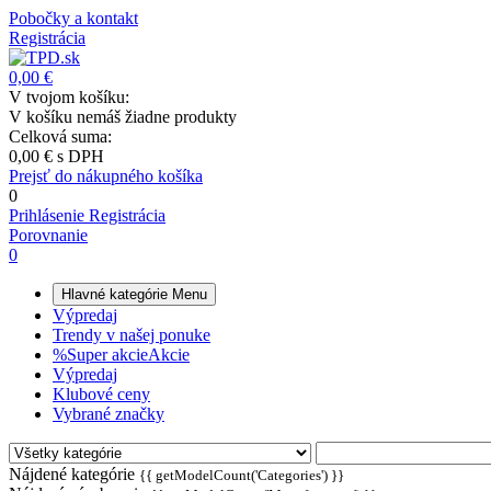
Pobočky a kontakt
Registrácia
0,00 €
V tvojom košíku:
V košíku nemáš žiadne produkty
Celková suma:
0,00 €
s DPH
Prejsť do nákupného košíka
0
Prihlásenie
Registrácia
Porovnanie
0
Hlavné kategórie
Menu
Výpredaj
Trendy v našej ponuke
%
Super akcie
Akcie
Výpredaj
Klubové ceny
Vybrané značky
Nájdené kategórie
{{ getModelCount('Categories') }}