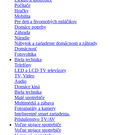
Počítače
Hračky
Mobilita
Pre deti a štvornohých miláčikov
Domáce potreby
Záhrada
Náradie
Nábytok a zariadenie domácnosti a záhrady
Domácnosť
Fotovoltika
Biela technika
Telefóny
LED a LCD TV televízory
TV, Video
Audio
Domáce kiná
Biela technika
Malé spotrebiče
Multimédiá a zábava
Fotoaparáty a kamery
Inteligentné smart zariadenia.
Príslušenstvo TV/AV
Voľne stojace spotrebiče
Voľne stojace spotrebiče