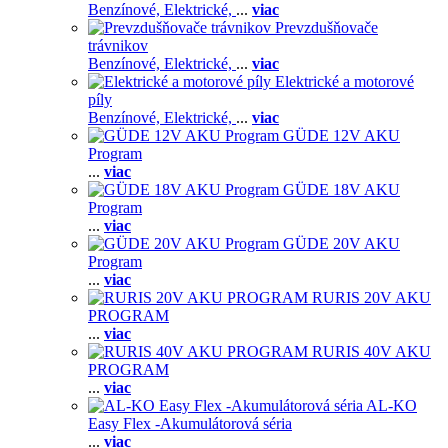
Benzínové,
Elektrické,
...
viac
Prevzdušňovače
trávnikov
Benzínové,
Elektrické,
...
viac
Elektrické a motorové
píly
Benzínové,
Elektrické,
...
viac
GÜDE 12V AKU
Program
...
viac
GÜDE 18V AKU
Program
...
viac
GÜDE 20V AKU
Program
...
viac
RURIS 20V AKU
PROGRAM
...
viac
RURIS 40V AKU
PROGRAM
...
viac
AL-KO
Easy Flex -Akumulátorová séria
...
viac