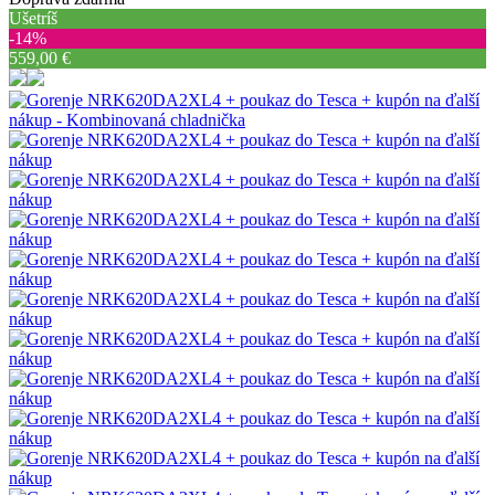
Ušetríš
‐14%
559,00 €