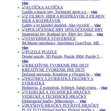
viac
AUTÍČKA
Garáže a hracie sety,
Technické stroje a a
...
viac
Z FILMOV,
HIER A ROZPRÁVOK
Gabby a jej kúzelný domček,
Ako vycvičiť
...
viac
SPOLOČENSKÉ HRY
Strategické hry,
Rodinné hry,
Párty hry,
Dets
...
viac
STAVEBNICE
iM.Master stavebnice,
Stavebnice GraviTrax,
ME
...
viac
PUZZLE
Detské puzzle,
3D Puzzle,
Puzzle 300d,
Puzzle 5
...
viac
KREATÍVNE TVORENIE PRE DETI
Dočasné tetovania,
Kreatívne a výtvarné hr
...
viac
FIGÚRKY A
ZVIERATKÁ
Hrdinovia,
Z rozprávok,
Schleich,
Safari zviera
...
viac
VEDECKÉ A TECHNICKÉ HRAČKY
Elektronické hračky,
Mikroskopy,
...
viac
PLYŠOVÉ HRAČKY
PLAY ECO Plyšové hračky,
Plyšové hračky s
...
viac