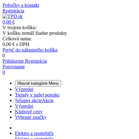
Pobočky a kontakt
Registrácia
0,00 €
V tvojom košíku:
V košíku nemáš žiadne produkty
Celková suma:
0,00 €
s DPH
Prejsť do nákupného košíka
0
Prihlásenie
Registrácia
Porovnanie
0
Hlavné kategórie
Menu
Výpredaj
Trendy v našej ponuke
%
Super akcie
Akcie
Výpredaj
Klubové ceny
Vybrané značky
Elektro a spotrebiče
Elektro a spotrebiče