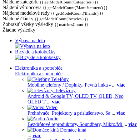
Nájdené kategórie
{{ getModelCount('Categories') }}
Nájdení výrobcovia
{{ getModelCount('Manufacturers') }}
Nájdené modelové rady
{{ getModelCount('Brands') }}
Nájdené články
{{ getModelCount('Articles') }}
Zobraziť všetky výsledky
{{ matchesCount }}
Žiadne výsledky
Výbava na leto
Bicykle a kolobežky
Elektronika a spotrebiče
Elektronika a spotrebiče
Telefóny
Mobilné telefóny / Doplnky,
Pevná linka -
...
viac
Televízory
Android & Google TV,
OLED TV,
QLED, Neo
QLED T
...
viac
Video
Prehrávače,
Projektory a príslušenstvo,
Sa
...
viac
Audio
Bezdrôtové reproduktory,
Soundbary,
Mikro/Mi
...
viac
Domáce kiná
...
viac