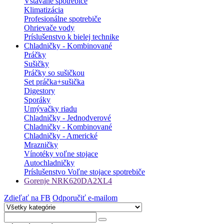
Vstavané spotrebiče
Klimatizácia
Profesionálne spotrebiče
Ohrievače vody
Príslušenstvo k bielej technike
Chladničky - Kombinované
Práčky
Sušičky
Práčky so sušičkou
Set práčka+sušička
Digestory
Sporáky
Umývačky riadu
Chladničky - Jednodverové
Chladničky - Kombinované
Chladničky - Americké
Mrazničky
Vínotéky voľne stojace
Autochladničky
Príslušenstvo Voľne stojace spotrebiče
Gorenje NRK620DA2XL4
Zdieľať na FB
Odporučiť e-mailom