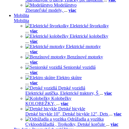
Modelárstvo
Zberateľské modely,
...
viac
Mobilita
Mobilita
Elektrické štvorkolky
...
viac
Elektrické kolobežky
...
viac
Elektrické motorky
...
viac
Benzínové motorky
...
viac
Seniorské vozidlá
...
viac
Elektro skútre
...
viac
Detské vozidlá
Elektrické autíčka,
Elektrické traktory,
Š
...
viac
Kolobežky
KOLOBEŽKY,
...
viac
Detské bicykle
Detské bicykle 10",
Detské bicykle 12",
Dets
...
viac
Odrážadla a vozítka
Cykloodrážadlá ,
Trojkolky,
Detské korčule
...
viac