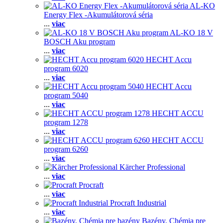
AL-KO
Energy Flex -Akumulátorová séria
...
viac
AL-KO 18 V
BOSCH Aku program
...
viac
HECHT Accu
program 6020
...
viac
HECHT Accu
program 5040
...
viac
HECHT ACCU
program 1278
...
viac
HECHT ACCU
program 6260
...
viac
Kärcher Professional
...
viac
Procraft
...
viac
Procraft Industrial
...
viac
Bazény, Chémia pre