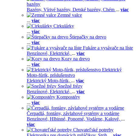
bazény
Bazény,
Vírivé bazény,
Detské bazény,
Chém
...
viac
Zemné valce
...
viac
Cirkulárky
...
viac
Štiepačky na drevo
...
viac
Fukáre a vysávače na líste
Benzínové,
Elektrické,
...
viac
Kozy na drevo
...
viac
Elektrický
Moto-fúrik, príslušenstvo
Elektrický Moto-fúrik,
...
viac
Snežné frézy
Benzínové,
Elektrické,
...
viac
Kompostéry
...
viac
Čerpadlá, fontány, závlahové systémy a vodárne
Benzínové,
Hlbinné,
Ponorné,
Vodárne,
Kalové,
...
viac
Chovateľské potreby
Elektronika pre domácich miláčikov,
Strih
...
viac