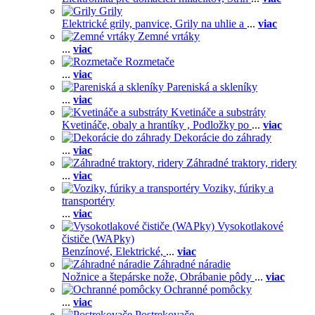
Grily
Elektrické grily, panvice,
Grily na uhlie a
...
viac
Zemné vrtáky
...
viac
Rozmetače
...
viac
Pareniská a skleníky
...
viac
Kvetináče a substráty
Kvetináče, obaly a hrantíky ,
Podložky po
...
viac
Dekorácie do záhrady
...
viac
Záhradné traktory, ridery
...
viac
Voziky, fúriky a
transportéry
...
viac
Vysokotlakové
čističe (WAPky)
Benzínové,
Elektrické,
...
viac
Záhradné náradie
Nožnice a štepárske nože,
Obrábanie pôdy
...
viac
Ochranné pomôcky
...
viac
Postrekovače