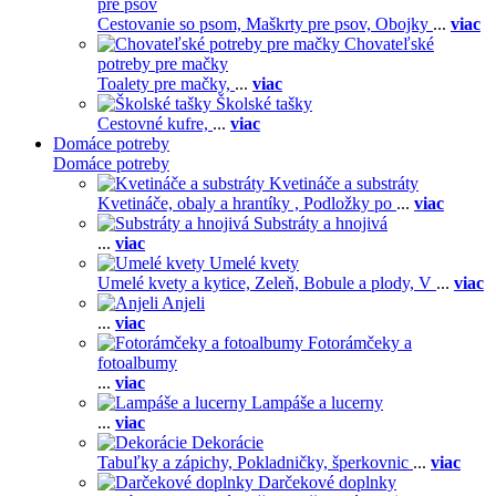
pre psov
Cestovanie so psom,
Maškrty pre psov,
Obojky
...
viac
Chovateľské
potreby pre mačky
Toalety pre mačky,
...
viac
Školské tašky
Cestovné kufre,
...
viac
Domáce potreby
Domáce potreby
Kvetináče a substráty
Kvetináče, obaly a hrantíky ,
Podložky po
...
viac
Substráty a hnojivá
...
viac
Umelé kvety
Umelé kvety a kytice,
Zeleň,
Bobule a plody,
V
...
viac
Anjeli
...
viac
Fotorámčeky a
fotoalbumy
...
viac
Lampáše a lucerny
...
viac
Dekorácie
Tabuľky a zápichy,
Pokladničky, šperkovnic
...
viac
Darčekové doplnky