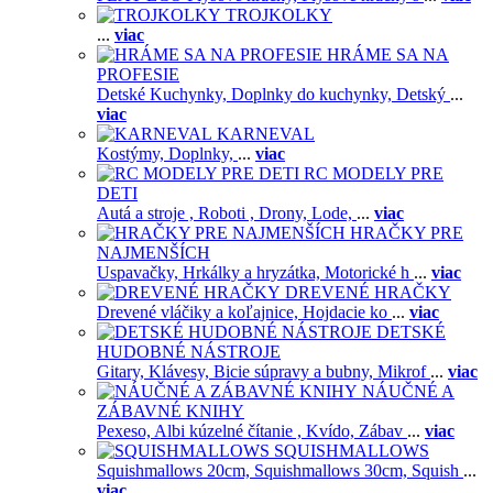
TROJKOLKY
...
viac
HRÁME SA NA
PROFESIE
Detské Kuchynky,
Doplnky do kuchynky,
Detský
...
viac
KARNEVAL
Kostýmy,
Doplnky,
...
viac
RC MODELY PRE
DETI
Autá a stroje ,
Roboti ,
Drony,
Lode,
...
viac
HRAČKY PRE
NAJMENŠÍCH
Uspavačky,
Hrkálky a hryzátka,
Motorické h
...
viac
DREVENÉ HRAČKY
Drevené vláčiky a koľajnice,
Hojdacie ko
...
viac
DETSKÉ
HUDOBNÉ NÁSTROJE
Gitary,
Klávesy,
Bicie súpravy a bubny,
Mikrof
...
viac
NÁUČNÉ A
ZÁBAVNÉ KNIHY
Pexeso,
Albi kúzelné čítanie ,
Kvído,
Zábav
...
viac
SQUISHMALLOWS
Squishmallows 20cm,
Squishmallows 30cm,
Squish
...
viac