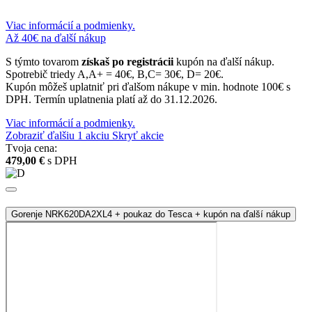
Viac informácií a podmienky.
Až 40€ na ďalší nákup
S týmto tovarom
získaš po registrácii
kupón na ďalší nákup.
Spotrebič triedy A,A+ = 40€, B,C= 30€, D= 20€.
Kupón môžeš uplatniť pri ďalšom nákupe v min. hodnote 100€ s
DPH. Termín uplatnenia platí až do 31.12.2026.
Viac informácií a podmienky.
Zobraziť ďalšiu
1
akciu
Skryť akcie
Tvoja cena:
479,00 €
s DPH
Gorenje NRK620DA2XL4 + poukaz do Tesca + kupón na ďalší nákup