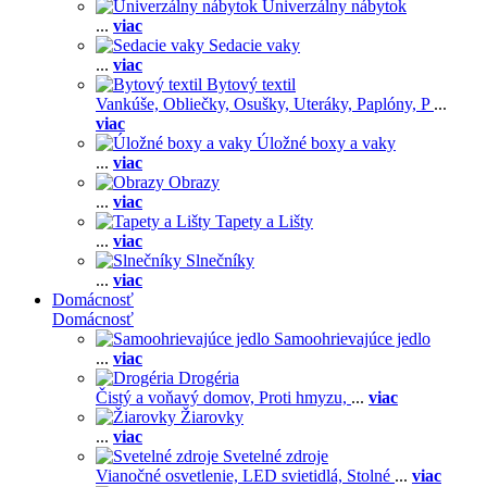
Univerzálny nábytok
...
viac
Sedacie vaky
...
viac
Bytový textil
Vankúše,
Obliečky,
Osušky,
Uteráky,
Paplóny,
P
...
viac
Úložné boxy a vaky
...
viac
Obrazy
...
viac
Tapety a Lišty
...
viac
Slnečníky
...
viac
Domácnosť
Domácnosť
Samoohrievajúce jedlo
...
viac
Drogéria
Čistý a voňavý domov,
Proti hmyzu,
...
viac
Žiarovky
...
viac
Svetelné zdroje
Vianočné osvetlenie,
LED svietidlá,
Stolné
...
viac