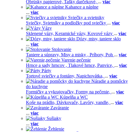
Obrúsky papierové,
Tašky darčekové,
...
viac
Kahance a náplne
...
viac
Sviečky a svietniky
Sviečky,
Svietníky a podložky pod sviečky
...
viac
Vázy
Sklenené vázy,
Keramické vázy,
Kovové vázy
...
viac
Dózy, misy, taniere sklo
...
viac
Stolovanie
Taniere a súpravy,
Misy a misky ,
Príbory,
Poh
...
viac
Varenie,pečenie
Hrnce a sady hrncov ,
Tlakové hrnce,
Panvice,
...
viac
Párty
Tortové sviečky a fontány,
Napichovátka,
...
viac
Náradie a pomôcky
do kuchyne
Formičky a vykrajovačky,
Formy na pečenie,
...
viac
Kúpelňa a WC
Koše na prádlo,
Dávkovače,
Lavóry, vandle,
...
viac
Zaváranie
...
viac
Sušiaky
...
viac
Žehlenie