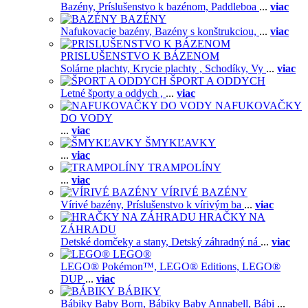
Bazény,
Príslušenstvo k bazénom,
Paddleboa
...
viac
BAZÉNY
Nafukovacie bazény,
Bazény s konštrukciou,
...
viac
PRISLUŠENSTVO K BÁZENOM
Solárne plachty,
Krycie plachty ,
Schodíky,
Vy
...
viac
ŠPORT A ODDYCH
Letné športy a oddych ,
...
viac
NAFUKOVAČKY
DO VODY
...
viac
ŠMYKĽAVKY
...
viac
TRAMPOLÍNY
...
viac
VÍRIVÉ BAZÉNY
Vírivé bazény,
Príslušenstvo k vírivým ba
...
viac
HRAČKY NA
ZÁHRADU
Detské domčeky a stany,
Detský záhradný ná
...
viac
LEGO®
LEGO® Pokémon™,
LEGO® Editions,
LEGO®
DUP
...
viac
BÁBIKY
Bábiky Baby Born,
Bábiky Baby Annabell,
Bábi
...