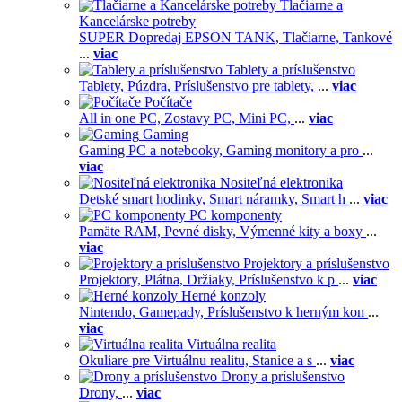
Tlačiarne a
Kancelárske potreby
SUPER Dopredaj EPSON TANK,
Tlačiarne,
Tankové
...
viac
Tablety a príslušenstvo
Tablety,
Púzdra,
Príslušenstvo pre tablety,
...
viac
Počítače
All in one PC,
Zostavy PC,
Mini PC,
...
viac
Gaming
Gaming PC a notebooky,
Gaming monitory a pro
...
viac
Nositeľná elektronika
Detské smart hodinky,
Smart náramky,
Smart h
...
viac
PC komponenty
Pamäte RAM,
Pevné disky,
Výmenné kity a boxy
...
viac
Projektory a príslušenstvo
Projektory,
Plátna,
Držiaky,
Príslušenstvo k p
...
viac
Herné konzoly
Nintendo,
Gamepady,
Príslušenstvo k herným kon
...
viac
Virtuálna realita
Okuliare pre Virtuálnu realitu,
Stanice a s
...
viac
Drony a príslušenstvo
Drony,
...
viac