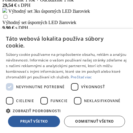
29,54 €
s DPH
Výhodný set 3ks úsporných LED žiaroviek
Výhodný set úsporných LED žiaroviek
9,90 €
s DPH
Táto webová lokalita používa súbory
Slovenská firma
od roku 1987
cookie.
Vyzdvihnutie
v 3 predajniach
Súbory cookie používame na prispôsobenie obsahu, reklám a analýzu
Vrátenie do 14 dní
návštevnosti. Informácie o vašom používaní našej stránky zdieľame aj
bez výhovoriek
s našimi reklamnými a analytickými partnermi, ktorí ich môžu
kombinovať s inými informáciami, ktoré ste im poskytli alebo ktoré
Porovnávať
zhromaždili pri používaní ich služieb.
Prečítať viac
Dostupnosť
SKLADOM
- V
1 predajni
už dnes,
10.08.
u teba
Pripravenie tovaru pre nákup v predajni (rezervácia):
NEVYHNUTNE POTREBNÉ
VÝKONNOSŤ
Bratislava
zajtra
CIELENIE
FUNKCIE
NEKLASIFIKOVANÉ
Zvolen
už dnes
ZOBRAZIŤ PODROBNOSTI
Žiar n. Hronom
11.08.
PRIJAŤ VŠETKO
ODMIETNUŤ VŠETKO
Doručenie kuriérom
10.08. na doručovacej adrese
Doprava
Možnosti dopravy