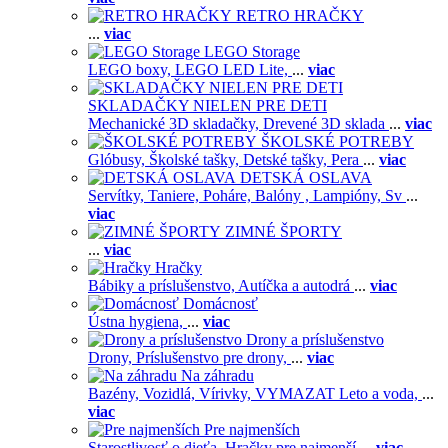
RETRO HRAČKY
...
viac
LEGO Storage
LEGO boxy,
LEGO LED Lite,
...
viac
SKLADAČKY NIELEN PRE DETI
Mechanické 3D skladačky,
Drevené 3D sklada
...
viac
ŠKOLSKÉ POTREBY
Glóbusy,
Školské tašky,
Detské tašky,
Pera
...
viac
DETSKÁ OSLAVA
Servítky,
Taniere,
Poháre,
Balóny ,
Lampióny,
Sv
...
viac
ZIMNÉ ŠPORTY
...
viac
Hračky
Bábiky a príslušenstvo,
Autíčka a autodrá
...
viac
Domácnosť
Ústna hygiena,
...
viac
Drony a príslušenstvo
Drony,
Príslušenstvo pre drony,
...
viac
Na záhradu
Bazény,
Vozidlá,
Vírivky,
VYMAZAT Leto a voda,
...
viac
Pre najmenších
Starostlivosť o dieťa,
Hračky pre najmenší
...
viac