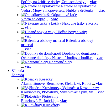
Poťahy na žehliace dosky,
Žehliace dosky,
...
viac
Náradie na upratovanie
Vedrá ,
Mopy a mopové sety,
Hubky a drôtenky
...
viac
Odpadkové koše
Vrecia na odpad,
...
viac
Nákupné tašky a košíky
...
viac
Úložné boxy a vaky
...
viac
Balenie a obalový
material
...
viac
Doplnky do domácnosti
Ochranné doplnky ,
Nástenné hodiny a budíky
...
viac
Náhradné diely
...
viac
Záhrada
Záhrada
Kosačky
Akumulátorové,
Benzínové,
Elektrické,
Robot
...
viac
Vyžínače a Krovinorezy
Krovinorezy,
Plotostrihy,
Vyvetvovacie píly,
Vy
...
viac
Plotostrihy
Benzínové,
Elektrické,
...
viac
Kultivátory