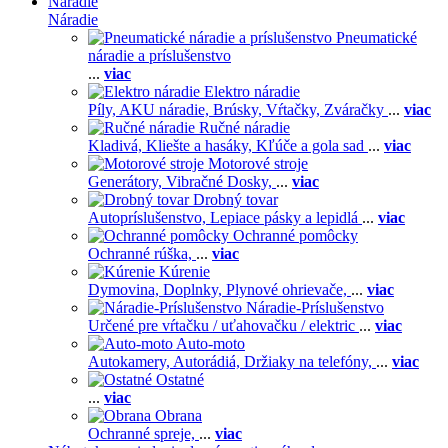
Náradie
Náradie
Pneumatické
náradie a príslušenstvo
...
viac
Elektro náradie
Píly,
AKU náradie,
Brúsky,
Vŕtačky,
Zváračky
...
viac
Ručné náradie
Kladivá,
Kliešte a hasáky,
Kľúče a gola sad
...
viac
Motorové stroje
Generátory,
Vibračné Dosky,
...
viac
Drobný tovar
Autopríslušenstvo,
Lepiace pásky a lepidlá
...
viac
Ochranné pomôcky
Ochranné rúška,
...
viac
Kúrenie
Dymovina,
Doplnky,
Plynové ohrievače,
...
viac
Náradie-Príslušenstvo
Určené pre vŕtačku / uťahovačku / elektric
...
viac
Auto-moto
Autokamery,
Autorádiá,
Držiaky na telefóny,
...
viac
Ostatné
...
viac
Obrana
Ochranné spreje,
...
viac