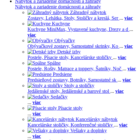
Nábytok a zariadenie domácnosti a záhrady
Nábytok a zariadenie domácnosti a záhrady
Záhradný nábytok
Zostavy,
Lehátka,
Stoly,
Stoličky a kreslá,
Ser
...
viac
Kuchyne
Kuchyne MiniMax,
Vystavené kuchyne,
Drezy a d
...
viac
Obývačky
Obývačkové zostavy,
Samostatné skrinky,
Ko
...
viac
Detské izby
Postele,
Písacie stoly,
Kancelárske stoličky
...
viac
Spálne
Postele,
Rošty,
Matrace a toppery,
Šatníky,
Noč
...
viac
Predsiene
Predsieňové zostavy,
Botníky,
Samostatné sk
...
viac
Stoly a stoličky
Jedálenské stoly,
Jedálenské a barové stol
...
viac
Sedačky
...
viac
Písacie stoly
...
viac
Kancelársky nábytok
Kancelárske stoličky,
Konferenčné stoličky
...
viac
Vešiaky a doplnky
...
viac