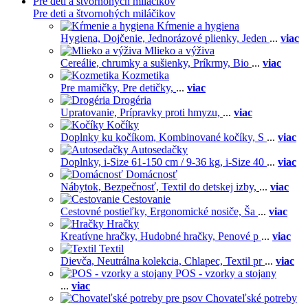
Pre deti a štvornohých miláčikov
Pre deti a štvornohých miláčikov
Kŕmenie a hygiena
Hygiena,
Dojčenie,
Jednorázové plienky,
Jeden
...
viac
Mlieko a výživa
Cereálie, chrumky a sušienky,
Príkrmy,
Bio
...
viac
Kozmetika
Pre mamičky,
Pre detičky,
...
viac
Drogéria
Upratovanie,
Prípravky proti hmyzu,
...
viac
Kočíky
Doplnky ku kočíkom,
Kombinované kočíky,
S
...
viac
Autosedačky
Doplnky,
i-Size 61-150 cm / 9-36 kg,
i-Size 40
...
viac
Domácnosť
Nábytok,
Bezpečnosť,
Textil do detskej izby,
...
viac
Cestovanie
Cestovné postieľky,
Ergonomické nosiče,
Ša
...
viac
Hračky
Kreatívne hračky,
Hudobné hračky,
Penové p
...
viac
Textil
Dievča,
Neutrálna kolekcia,
Chlapec,
Textil pr
...
viac
POS - vzorky a stojany
...
viac
Chovateľské potreby