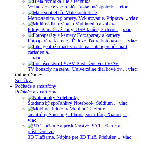
Biela technika
Voľne stojace spotrebiče,
Vstavané spotreb
...
viac
Malé spotrebiče
Meteostanice, teplomery,
Vykurovanie,
Príprava
...
viac
Multimédiá a zábava
Filmy,
Pamäťové karty,
USB kľúče,
Externé
...
viac
Fotoaparáty a kamery
Fotoaparáty,
Kamery,
Ďalekohľady,
Fotopasce,
...
viac
Inteligentné smart
zariadenia.
...
viac
Príslušenstvo TV/AV
TV konzoly na stenu,
Univerzálne diaľkové ov
...
viac
Odporúčame:
Sušičky
, ...
Počítače a smartfóny
Počítače a smartfóny
Notebooky
Študentský spoľahlivý Notebook,
Štúdium
...
viac
Mobilné Telefóny
smartfóny Samsung,
iPhone,
smartfóny Xiaomi,
t
...
viac
3D Tlačiarne a
príslušenstvo
3D Tlačiarne,
Náplne pre 3D Tlač,
Príslušen
...
viac