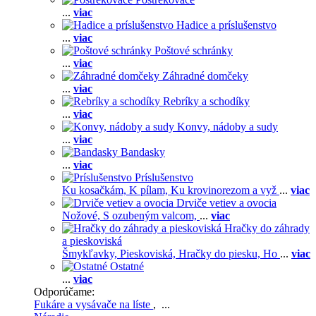
...
viac
Hadice a príslušenstvo
...
viac
Poštové schránky
...
viac
Záhradné domčeky
...
viac
Rebríky a schodíky
...
viac
Konvy, nádoby a sudy
...
viac
Bandasky
...
viac
Príslušenstvo
Ku kosačkám,
K pílam,
Ku krovinorezom a vyž
...
viac
Drviče vetiev a ovocia
Nožové,
S ozubeným valcom,
...
viac
Hračky do záhrady
a pieskoviská
Šmykľavky,
Pieskoviská,
Hračky do piesku,
Ho
...
viac
Ostatné
...
viac
Odporúčame:
Fukáre a vysávače na líste
, ...