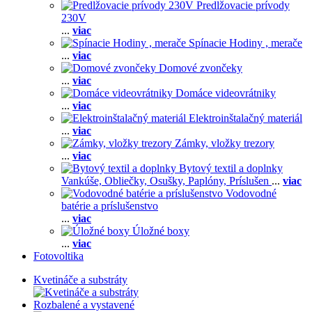
Predlžovacie prívody
230V
...
viac
Spínacie Hodiny , merače
...
viac
Domové zvončeky
...
viac
Domáce videovrátniky
...
viac
Elektroinštalačný materiál
...
viac
Zámky, vložky trezory
...
viac
Bytový textil a doplnky
Vankúše,
Obliečky,
Osušky,
Paplóny,
Príslušen
...
viac
Vodovodné
batérie a príslušenstvo
...
viac
Úložné boxy
...
viac
Fotovoltika
Kvetináče a substráty
Rozbalené a vystavené