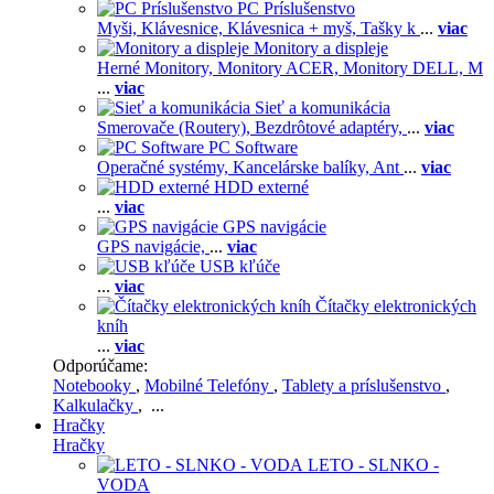
PC Príslušenstvo
Myši,
Klávesnice,
Klávesnica + myš,
Tašky k
...
viac
Monitory a displeje
Herné Monitory,
Monitory ACER,
Monitory DELL,
M
...
viac
Sieť a komunikácia
Smerovače (Routery),
Bezdrôtové adaptéry,
...
viac
PC Software
Operačné systémy,
Kancelárske balíky,
Ant
...
viac
HDD externé
...
viac
GPS navigácie
GPS navigácie,
...
viac
USB kľúče
...
viac
Čítačky elektronických
kníh
...
viac
Odporúčame:
Notebooky
,
Mobilné Telefóny
,
Tablety a príslušenstvo
,
Kalkulačky
, ...
Hračky
Hračky
LETO - SLNKO -
VODA