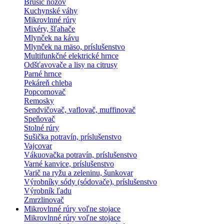
Brúsič nožov
Kuchynské váhy
Mikrovlnné rúry
Mixéry, šľahače
Mlynček na kávu
Mlynček na mäso, príslušenstvo
Multifunkčné elektrické hrnce
Odšťavovače a lisy na citrusy
Parné hrnce
Pekáreň chleba
Popcornovač
Remosky
Sendvičovač, vaflovač, muffinovač
Speňovač
Stolné rúry
Sušička potravín, príslušenstvo
Vajcovar
Vákuovačka potravín, príslušenstvo
Varné kanvice, príslušenstvo
Varič na ryžu a zeleninu, šunkovar
Výrobníky sódy (sódovače), príslušenstvo
Výrobník ľadu
Zmrzlinovač
Mikrovlnné rúry voľne stojace
Mikrovlnné rúry voľne stojace