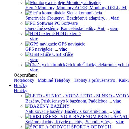
Monitory a displeje
Herné Monitory,
Monitory ACER,
Monitory DELL,
M
.
Sieť a komunikácia
Smerovače (Routery),
Bezdrôtové adaptéry,
...
viac
PC Software
Operačné systémy,
Kancelárske balíky,
Ant
...
viac
HDD externé
...
viac
GPS navigácie
GPS navigácie,
...
viac
USB kľúče
...
viac
Čítačky elektronických k
...
viac
Odporúčame:
Notebooky
,
Mobilné Telefóny
,
Tablety a príslušenstvo
,
Kalk
Hračky
Hračky
LETO - SLNKO - VOD
Bazény,
Príslušenstvo k bazénom,
Paddleboa
...
viac
BAZÉNY
Nafukovacie bazény,
Bazény s konštrukciou,
...
viac
PRISLUŠENS
Solárne plachty,
Krycie plachty ,
Schodíky,
Vy
...
viac
ŠPORT A ODDYCH