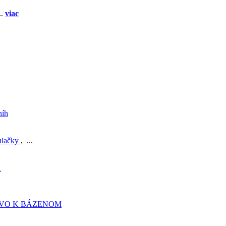
..
viac
níh
ulačky
, ...
A
TVO K BÁZENOM