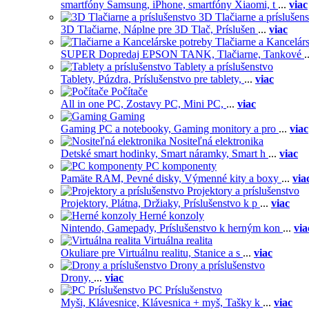
smartfóny Samsung,
iPhone,
smartfóny Xiaomi,
t
...
viac
3D Tlačiarne a príslušen
3D Tlačiarne,
Náplne pre 3D Tlač,
Príslušen
...
viac
Tlačiarne a Kancelár
SUPER Dopredaj EPSON TANK,
Tlačiarne,
Tankové
.
Tablety a príslušenstvo
Tablety,
Púzdra,
Príslušenstvo pre tablety,
...
viac
Počítače
All in one PC,
Zostavy PC,
Mini PC,
...
viac
Gaming
Gaming PC a notebooky,
Gaming monitory a pro
...
viac
Nositeľná elektronika
Detské smart hodinky,
Smart náramky,
Smart h
...
viac
PC komponenty
Pamäte RAM,
Pevné disky,
Výmenné kity a boxy
...
via
Projektory a príslušenstvo
Projektory,
Plátna,
Držiaky,
Príslušenstvo k p
...
viac
Herné konzoly
Nintendo,
Gamepady,
Príslušenstvo k herným kon
...
via
Virtuálna realita
Okuliare pre Virtuálnu realitu,
Stanice a s
...
viac
Drony a príslušenstvo
Drony,
...
viac
PC Príslušenstvo
Myši,
Klávesnice,
Klávesnica + myš,
Tašky k
...
viac