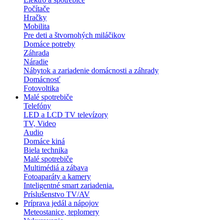
Počítače
Hračky
Mobilita
Pre deti a štvornohých miláčikov
Domáce potreby
Záhrada
Náradie
Nábytok a zariadenie domácnosti a záhrady
Domácnosť
Fotovoltika
Malé spotrebiče
Telefóny
LED a LCD TV televízory
TV, Video
Audio
Domáce kiná
Biela technika
Malé spotrebiče
Multimédiá a zábava
Fotoaparáty a kamery
Inteligentné smart zariadenia.
Príslušenstvo TV/AV
Príprava jedál a nápojov
Meteostanice, teplomery