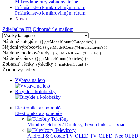
Mikrovlnné rúry zabudovateľné
Príslušenstvo k mikrovlnným rúram
Príslušenstvo k mikrovlnným rúram
Xavax
Zdieľať na FB
Odporučiť e-mailom
Nájdené kategórie
{{ getModelCount('Categories') }}
Nájdení výrobcovia
{{ getModelCount('Manufacturers') }}
Nájdené modelové rady
{{ getModelCount('Brands') }}
Nájdené články
{{ getModelCount('Articles') }}
Zobraziť všetky výsledky
{{ matchesCount }}
Žiadne výsledky
Výbava na leto
Bicykle a kolobežky
Elektronika a spotrebiče
Elektronika a spotrebiče
Telefóny
Mobilné telefóny / Doplnky,
Pevná linka -
...
viac
Televízory
Android & Google TV,
OLED TV,
QLED, Neo QLED