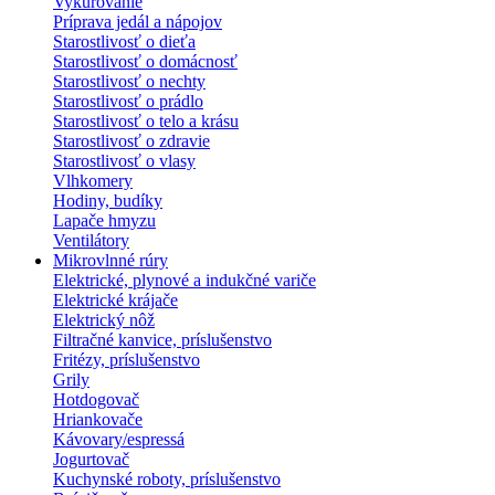
Vykurovanie
Príprava jedál a nápojov
Starostlivosť o dieťa
Starostlivosť o domácnosť
Starostlivosť o nechty
Starostlivosť o prádlo
Starostlivosť o telo a krásu
Starostlivosť o zdravie
Starostlivosť o vlasy
Vlhkomery
Hodiny, budíky
Lapače hmyzu
Ventilátory
Mikrovlnné rúry
Elektrické, plynové a indukčné variče
Elektrické krájače
Elektrický nôž
Filtračné kanvice, príslušenstvo
Fritézy, príslušenstvo
Grily
Hotdogovač
Hriankovače
Kávovary/espressá
Jogurtovač
Kuchynské roboty, príslušenstvo