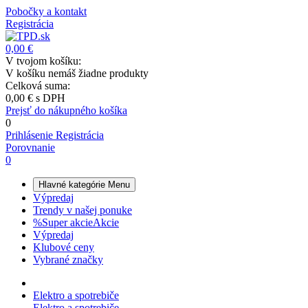
Pobočky a kontakt
Registrácia
0,00 €
V tvojom košíku:
V košíku nemáš žiadne produkty
Celková suma:
0,00 €
s DPH
Prejsť do nákupného košíka
0
Prihlásenie
Registrácia
Porovnanie
0
Hlavné kategórie
Menu
Výpredaj
Trendy v našej ponuke
%
Super akcie
Akcie
Výpredaj
Klubové ceny
Vybrané značky
Elektro a spotrebiče
Elektro a spotrebiče