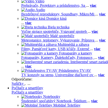
Video
Prehrávače,
Projektory a príslušenstvo,
Sa
...
viac
Audio
Bezdrôtové reproduktory,
Soundbary,
Mikro/Mi
...
viac
Domáce kiná
...
viac
Biela technika
Voľne stojace spotrebiče,
Vstavané spotreb
...
viac
Malé spotrebiče
Meteostanice, teplomery,
Vykurovanie,
Príprava
...
viac
Multimédiá a zábava
Filmy,
Pamäťové karty,
USB kľúče,
Externé
...
viac
Fotoaparáty a kamery
Fotoaparáty,
Kamery,
Ďalekohľady,
Fotopasce,
...
viac
Inteligentné smart zariad
...
viac
Príslušenstvo TV/AV
TV konzoly na stenu,
Univerzálne diaľkové ov
...
viac
Odporúčame:
Sušičky
, ...
Počítače a smartfóny
Počítače a smartfóny
Notebooky
Študentský spoľahlivý Notebook,
Štúdium
...
viac
Mobilné Telefóny