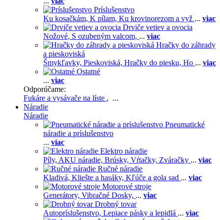
...
viac
Príslušenstvo
Ku kosačkám,
K pílam,
Ku krovinorezom a vyž
...
viac
Drviče vetiev a ovocia
Nožové,
S ozubeným valcom,
...
viac
Hračky do záhrady
a pieskoviská
Šmykľavky,
Pieskoviská,
Hračky do piesku,
Ho
...
viac
Ostatné
...
viac
Odporúčame:
Fukáre a vysávače na líste
, ...
Náradie
Náradie
Pneumatické
náradie a príslušenstvo
...
viac
Elektro náradie
Píly,
AKU náradie,
Brúsky,
Vŕtačky,
Zváračky
...
viac
Ručné náradie
Kladivá,
Kliešte a hasáky,
Kľúče a gola sad
...
viac
Motorové stroje
Generátory,
Vibračné Dosky,
...
viac
Drobný tovar
Autopríslušenstvo,
Lepiace pásky a lepidlá
...
viac