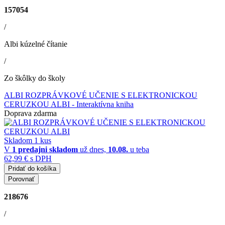
157054
/
Albi kúzelné čítanie
/
Zo škôlky do školy
ALBI ROZPRÁVKOVÉ UČENIE S ELEKTRONICKOU
CERUZKOU ALBI
- Interaktívna kniha
Doprava zdarma
Skladom 1 kus
V
1 predajni
skladom
už dnes,
10.08.
u teba
62,99 €
s DPH
Pridať do košíka
Porovnať
218676
/