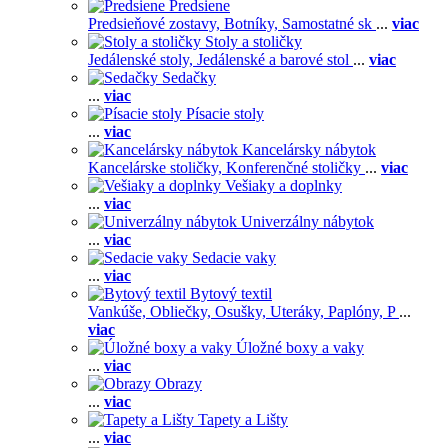
Predsiene
Predsieňové zostavy,
Botníky,
Samostatné sk
...
viac
Stoly a stoličky
Jedálenské stoly,
Jedálenské a barové stol
...
viac
Sedačky
...
viac
Písacie stoly
...
viac
Kancelársky nábytok
Kancelárske stoličky,
Konferenčné stoličky
...
viac
Vešiaky a doplnky
...
viac
Univerzálny nábytok
...
viac
Sedacie vaky
...
viac
Bytový textil
Vankúše,
Obliečky,
Osušky,
Uteráky,
Paplóny,
P
...
viac
Úložné boxy a vaky
...
viac
Obrazy
...
viac
Tapety a Lišty
...
viac