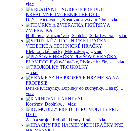
viac
KREATÍVNE TVORENIE PRE DETI
Dočasné tetovania,
Kreatívne a výtvarné hr
...
viac
FIGÚRKY A
ZVIERATKÁ
Hrdinovia,
Z rozprávok,
Schleich,
Safari zviera
...
viac
VEDECKÉ A TECHNICKÉ HRAČKY
Elektronické hračky,
Mikroskopy,
...
viac
PLYŠOVÉ HRAČKY
PLAY ECO Plyšové hračky,
Plyšové hračky s
...
viac
TROJKOLKY
...
viac
HRÁME SA NA
PROFESIE
Detské Kuchynky,
Doplnky do kuchynky,
Detský
...
viac
KARNEVAL
Kostýmy,
Doplnky,
...
viac
RC MODELY PRE
DETI
Autá a stroje ,
Roboti ,
Drony,
Lode,
...
viac
HRAČKY PRE
NAJMENŠÍCH