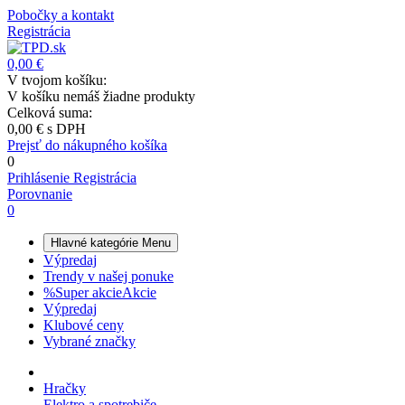
Pobočky a kontakt
Registrácia
0,00 €
V tvojom košíku:
V košíku nemáš žiadne produkty
Celková suma:
0,00 €
s DPH
Prejsť do nákupného košíka
0
Prihlásenie
Registrácia
Porovnanie
0
Hlavné kategórie
Menu
Výpredaj
Trendy v našej ponuke
%
Super akcie
Akcie
Výpredaj
Klubové ceny
Vybrané značky
Hračky
Elektro a spotrebiče