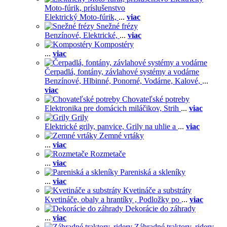
Moto-fúrik, príslušenstvo
Elektrický Moto-fúrik,
...
viac
Snežné frézy
Benzínové,
Elektrické,
...
viac
Kompostéry
...
viac
Čerpadlá, fontány, závlahové systémy a vodárne
Benzínové,
Hlbinné,
Ponorné,
Vodárne,
Kalové,
...
viac
Chovateľské potreby
Elektronika pre domácich miláčikov,
Strih
...
viac
Grily
Elektrické grily, panvice,
Grily na uhlie a
...
viac
Zemné vrtáky
...
viac
Rozmetače
...
viac
Pareniská a skleníky
...
viac
Kvetináče a substráty
Kvetináče, obaly a hrantíky ,
Podložky po
...
viac
Dekorácie do záhrady
...
viac
Záhradné traktory, ridery