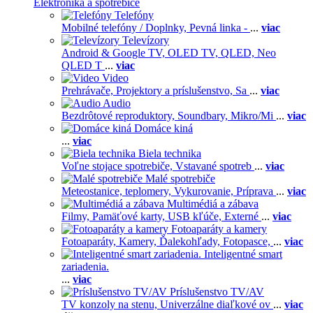
Elektronika a spotrebiče
Telefóny
Mobilné telefóny / Doplnky,
Pevná linka -
...
viac
Televízory
Android & Google TV,
OLED TV,
QLED, Neo
QLED T
...
viac
Video
Prehrávače,
Projektory a príslušenstvo,
Sa
...
viac
Audio
Bezdrôtové reproduktory,
Soundbary,
Mikro/Mi
...
viac
Domáce kiná
...
viac
Biela technika
Voľne stojace spotrebiče,
Vstavané spotreb
...
viac
Malé spotrebiče
Meteostanice, teplomery,
Vykurovanie,
Príprava
...
viac
Multimédiá a zábava
Filmy,
Pamäťové karty,
USB kľúče,
Externé
...
viac
Fotoaparáty a kamery
Fotoaparáty,
Kamery,
Ďalekohľady,
Fotopasce,
...
viac
Inteligentné smart
zariadenia.
...
viac
Príslušenstvo TV/AV
TV konzoly na stenu,
Univerzálne diaľkové ov
...
viac