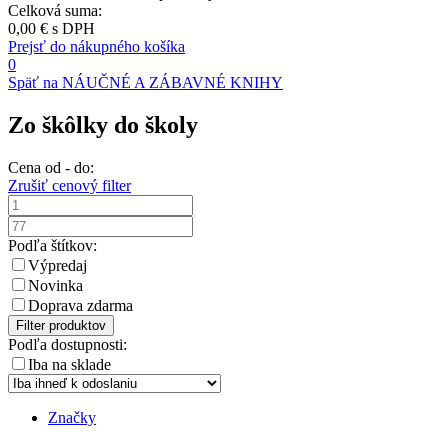
Celková suma:
0,00 €
s DPH
Prejsť do nákupného košíka
0
Späť na NÁUČNÉ A ZÁBAVNÉ KNIHY
Zo škôlky do školy
Cena od - do:
Zrušiť cenový filter
Podľa štítkov:
Výpredaj
Novinka
Doprava zdarma
Filter produktov
Podľa dostupnosti:
Iba na sklade
Značky