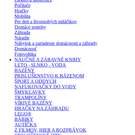
Počítače
Hračky
Mobilita
Pre deti a štvornohých miláčikov
Domáce potreby
Záhrada
Náradie
Nábytok a zariadenie domácnosti a záhrady
Domácnosť
Fotovoltika
NÁUČNÉ A ZÁBAVNÉ KNIHY
LETO - SLNKO - VODA
BAZÉNY
PRISLUŠENSTVO K BÁZENOM
ŠPORT A ODDYCH
NAFUKOVAČKY DO VODY
ŠMYKĽAVKY
TRAMPOLÍNY
VÍRIVÉ BAZÉNY
HRAČKY NA ZÁHRADU
LEGO®
BÁBIKY
AUTÍČKA
Z FILMOV, HIER A ROZPRÁVOK