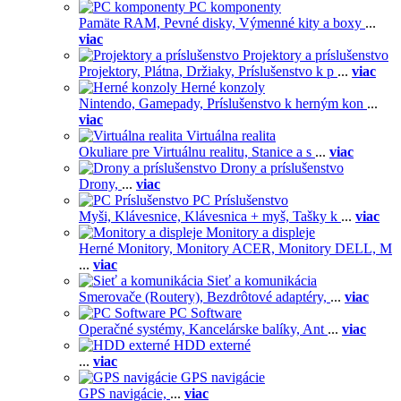
PC komponenty
Pamäte RAM,
Pevné disky,
Výmenné kity a boxy
...
viac
Projektory a príslušenstvo
Projektory,
Plátna,
Držiaky,
Príslušenstvo k p
...
viac
Herné konzoly
Nintendo,
Gamepady,
Príslušenstvo k herným kon
...
viac
Virtuálna realita
Okuliare pre Virtuálnu realitu,
Stanice a s
...
viac
Drony a príslušenstvo
Drony,
...
viac
PC Príslušenstvo
Myši,
Klávesnice,
Klávesnica + myš,
Tašky k
...
viac
Monitory a displeje
Herné Monitory,
Monitory ACER,
Monitory DELL,
M
...
viac
Sieť a komunikácia
Smerovače (Routery),
Bezdrôtové adaptéry,
...
viac
PC Software
Operačné systémy,
Kancelárske balíky,
Ant
...
viac
HDD externé
...
viac
GPS navigácie
GPS navigácie,
...
viac