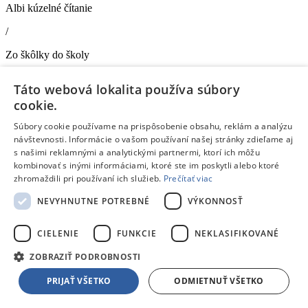
Albi kúzelné čítanie
/
Zo škôlky do školy
ALBI Interaktívny hovoriaci Glóbus
- Kúzelné čítanie
Táto webová lokalita používa súbory
Doprava zdarma
cookie.
Na objednávku
Súbory cookie používame na prispôsobenie obsahu, reklám a analýzu
71,90 €
s DPH
návštevnosti. Informácie o vašom používaní našej stránky zdieľame aj
Pridať do košíka
s našimi reklamnými a analytickými partnermi, ktorí ich môžu
Porovnať
kombinovať s inými informáciami, ktoré ste im poskytli alebo ktoré
zhromaždili pri používaní ich služieb.
Prečítať viac
240494
NEVYHNUTNE POTREBNÉ
VÝKONNOSŤ
/
Albi kúzelné čítanie
CIELENIE
FUNKCIE
NEKLASIFIKOVANÉ
/
ZOBRAZIŤ PODROBNOSTI
Zo škôlky do školy
PRIJAŤ VŠETKO
ODMIETNUŤ VŠETKO
ALBI Bol raz jeden život s elektronickou ceruzkou Albi
- Kniha