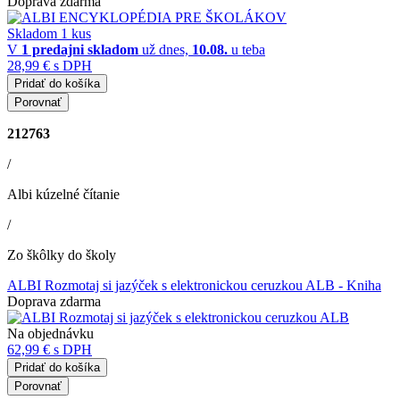
Doprava zdarma
Skladom 1 kus
V
1 predajni
skladom
už dnes,
10.08.
u teba
28,99 €
s DPH
Pridať do košíka
Porovnať
212763
/
Albi kúzelné čítanie
/
Zo škôlky do školy
ALBI Rozmotaj si jazýček s elektronickou ceruzkou ALB
- Kniha
Doprava zdarma
Na objednávku
62,99 €
s DPH
Pridať do košíka
Porovnať