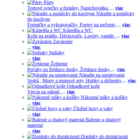
Párty
Tortové sviečky a fontány,
Napichovátka,
...
viac
Náradie a pomôcky
do kuchyne
Formičky a vykrajovačky,
Formy na pečenie,
...
viac
Kúpelňa a WC
Koše na prádlo,
Dávkovače,
Lavóry, vandle,
...
viac
Zaváranie
...
viac
Sušiaky
...
viac
Žehlenie
Poťahy na žehliace dosky,
Žehliace dosky,
...
viac
Náradie na upratovanie
Vedrá ,
Mopy a mopové sety,
Hubky a drôtenky
...
viac
Odpadkové koše
Vrecia na odpad,
...
viac
Nákupné tašky a košíky
...
viac
Úložné boxy a vaky
...
viac
Balenie a obalový
material
...
viac
Doplnky do domácnosti