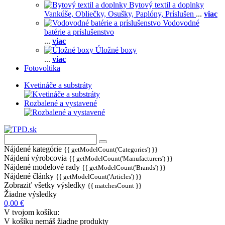
Bytový textil a doplnky
Vankúše,
Obliečky,
Osušky,
Paplóny,
Príslušen
...
viac
Vodovodné
batérie a príslušenstvo
...
viac
Úložné boxy
...
viac
Fotovoltika
Kvetináče a substráty
Rozbalené a vystavené
Nájdené kategórie
{{ getModelCount('Categories') }}
Nájdení výrobcovia
{{ getModelCount('Manufacturers') }}
Nájdené modelové rady
{{ getModelCount('Brands') }}
Nájdené články
{{ getModelCount('Articles') }}
Zobraziť všetky výsledky
{{ matchesCount }}
Žiadne výsledky
0,00 €
V tvojom košíku:
V košíku nemáš žiadne produkty