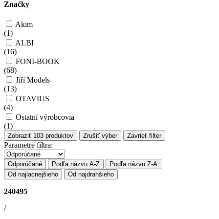
Značky
Akim
(
1
)
ALBI
(
16
)
FONI-BOOK
(
68
)
Jiří Models
(
13
)
OTAVIUS
(
4
)
Ostatní výrobcovia
(
1
)
Zobraziť
103
produktov
Zrušiť výber
Zavrieť filter
Parametre filtra:
Odporúčané
Podľa názvu A-Z
Podľa názvu Z-A
Od najlacnejšieho
Od najdrahšieho
240495
/