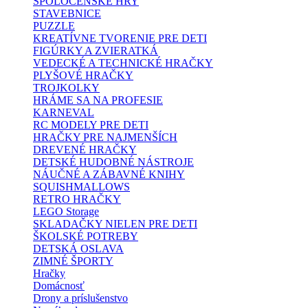
SPOLOČENSKÉ HRY
STAVEBNICE
PUZZLE
KREATÍVNE TVORENIE PRE DETI
FIGÚRKY A ZVIERATKÁ
VEDECKÉ A TECHNICKÉ HRAČKY
PLYŠOVÉ HRAČKY
TROJKOLKY
HRÁME SA NA PROFESIE
KARNEVAL
RC MODELY PRE DETI
HRAČKY PRE NAJMENŠÍCH
DREVENÉ HRAČKY
DETSKÉ HUDOBNÉ NÁSTROJE
NÁUČNÉ A ZÁBAVNÉ KNIHY
SQUISHMALLOWS
RETRO HRAČKY
LEGO Storage
SKLADAČKY NIELEN PRE DETI
ŠKOLSKÉ POTREBY
DETSKÁ OSLAVA
ZIMNÉ ŠPORTY
Hračky
Domácnosť
Drony a príslušenstvo