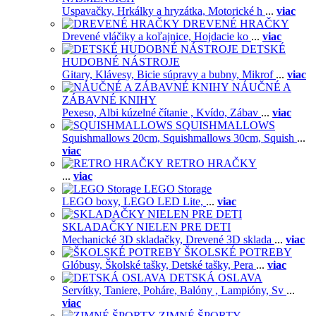
Uspavačky,
Hrkálky a hryzátka,
Motorické h
...
viac
DREVENÉ HRAČKY
Drevené vláčiky a koľajnice,
Hojdacie ko
...
viac
DETSKÉ
HUDOBNÉ NÁSTROJE
Gitary,
Klávesy,
Bicie súpravy a bubny,
Mikrof
...
viac
NÁUČNÉ A
ZÁBAVNÉ KNIHY
Pexeso,
Albi kúzelné čítanie ,
Kvído,
Zábav
...
viac
SQUISHMALLOWS
Squishmallows 20cm,
Squishmallows 30cm,
Squish
...
viac
RETRO HRAČKY
...
viac
LEGO Storage
LEGO boxy,
LEGO LED Lite,
...
viac
SKLADAČKY NIELEN PRE DETI
Mechanické 3D skladačky,
Drevené 3D sklada
...
viac
ŠKOLSKÉ POTREBY
Glóbusy,
Školské tašky,
Detské tašky,
Pera
...
viac
DETSKÁ OSLAVA
Servítky,
Taniere,
Poháre,
Balóny ,
Lampióny,
Sv
...
viac
ZIMNÉ ŠPORTY