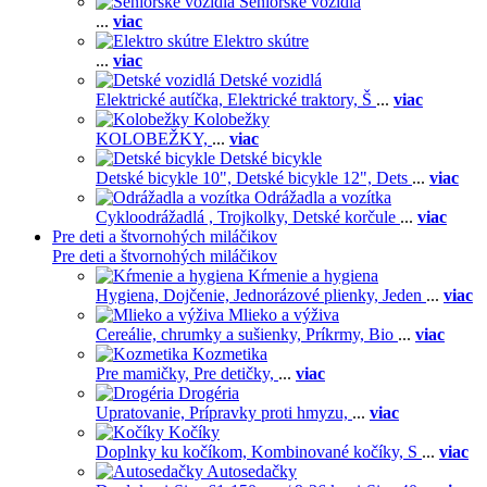
Seniorské vozidlá
...
viac
Elektro skútre
...
viac
Detské vozidlá
Elektrické autíčka,
Elektrické traktory,
Š
...
viac
Kolobežky
KOLOBEŽKY,
...
viac
Detské bicykle
Detské bicykle 10",
Detské bicykle 12",
Dets
...
viac
Odrážadla a vozítka
Cykloodrážadlá ,
Trojkolky,
Detské korčule
...
viac
Pre deti a štvornohých miláčikov
Pre deti a štvornohých miláčikov
Kŕmenie a hygiena
Hygiena,
Dojčenie,
Jednorázové plienky,
Jeden
...
viac
Mlieko a výživa
Cereálie, chrumky a sušienky,
Príkrmy,
Bio
...
viac
Kozmetika
Pre mamičky,
Pre detičky,
...
viac
Drogéria
Upratovanie,
Prípravky proti hmyzu,
...
viac
Kočíky
Doplnky ku kočíkom,
Kombinované kočíky,
S
...
viac
Autosedačky