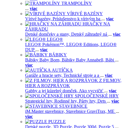
TRAMPOLÍNY
...
viac
VÍRIVÉ BAZÉNY
Vírivé bazény,
Príslušenstvo k vírivým ba
...
viac
HRAČKY NA
ZÁHRADU
Detské domčeky a stany,
Detský záhradný ná
...
viac
LEGO®
LEGO® Pokémon™,
LEGO® Editions,
LEGO®
DUP
...
viac
BÁBIKY
Bábiky Baby Born,
Bábiky Baby Annabell,
Bábi
...
viac
AUTÍČKA
Garáže a hracie sety,
Technické stroje a a
...
viac
Z FILMOV,
HIER A ROZPRÁVOK
Gabby a jej kúzelný domček,
Ako vycvičiť
...
viac
SPOLOČENSKÉ HRY
Strategické hry,
Rodinné hry,
Párty hry,
Dets
...
viac
STAVEBNICE
iM.Master stavebnice,
Stavebnice GraviTrax,
ME
...
viac
PUZZLE
Detské puzzle,
3D Puzzle,
Puzzle 300d,
Puzzle 5
...