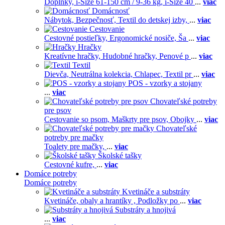
Doplnky,
i-Size 61-150 cm / 9-36 kg,
i-Size 40
...
viac
Domácnosť
Nábytok,
Bezpečnosť,
Textil do detskej izby,
...
viac
Cestovanie
Cestovné postieľky,
Ergonomické nosiče,
Ša
...
viac
Hračky
Kreatívne hračky,
Hudobné hračky,
Penové p
...
viac
Textil
Dievča,
Neutrálna kolekcia,
Chlapec,
Textil pr
...
viac
POS - vzorky a stojany
...
viac
Chovateľské potreby
pre psov
Cestovanie so psom,
Maškrty pre psov,
Obojky
...
viac
Chovateľské
potreby pre mačky
Toalety pre mačky,
...
viac
Školské tašky
Cestovné kufre,
...
viac
Domáce potreby
Domáce potreby
Kvetináče a substráty
Kvetináče, obaly a hrantíky ,
Podložky po
...
viac
Substráty a hnojivá
...
viac