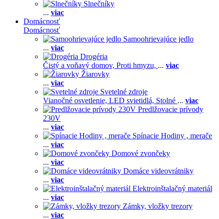
Slnečníky
...
viac
Domácnosť
Domácnosť
Samoohrievajúce jedlo
...
viac
Drogéria
Čistý a voňavý domov,
Proti hmyzu,
...
viac
Žiarovky
...
viac
Svetelné zdroje
Vianočné osvetlenie,
LED svietidlá,
Stolné
...
viac
Predlžovacie prívody
230V
...
viac
Spínacie Hodiny , merače
...
viac
Domové zvončeky
...
viac
Domáce videovrátniky
...
viac
Elektroinštalačný materiál
...
viac
Zámky, vložky trezory
...
viac