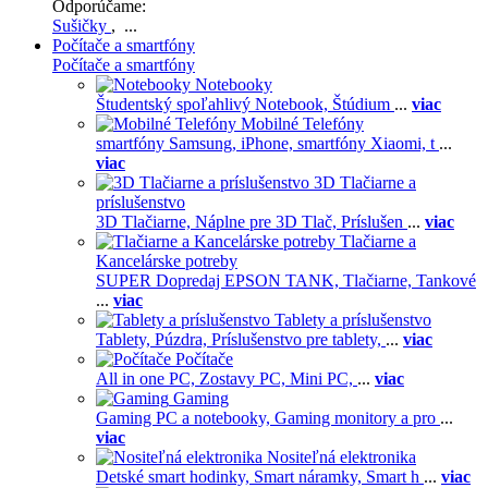
Odporúčame:
Sušičky
, ...
Počítače a smartfóny
Počítače a smartfóny
Notebooky
Študentský spoľahlivý Notebook,
Štúdium
...
viac
Mobilné Telefóny
smartfóny Samsung,
iPhone,
smartfóny Xiaomi,
t
...
viac
3D Tlačiarne a
príslušenstvo
3D Tlačiarne,
Náplne pre 3D Tlač,
Príslušen
...
viac
Tlačiarne a
Kancelárske potreby
SUPER Dopredaj EPSON TANK,
Tlačiarne,
Tankové
...
viac
Tablety a príslušenstvo
Tablety,
Púzdra,
Príslušenstvo pre tablety,
...
viac
Počítače
All in one PC,
Zostavy PC,
Mini PC,
...
viac
Gaming
Gaming PC a notebooky,
Gaming monitory a pro
...
viac
Nositeľná elektronika
Detské smart hodinky,
Smart náramky,
Smart h
...
viac