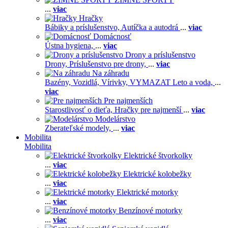
...
viac
Hračky
Bábiky a príslušenstvo,
Autíčka a autodrá
...
viac
Domácnosť
Ústna hygiena,
...
viac
Drony a príslušenstvo
Drony,
Príslušenstvo pre drony,
...
viac
Na záhradu
Bazény,
Vozidlá,
Vírivky,
VYMAZAT Leto a voda,
...
viac
Pre najmenších
Starostlivosť o dieťa,
Hračky pre najmenší
...
viac
Modelárstvo
Zberateľské modely,
...
viac
Mobilita
Mobilita
Elektrické štvorkolky
...
viac
Elektrické kolobežky
...
viac
Elektrické motorky
...
viac
Benzínové motorky
...
viac