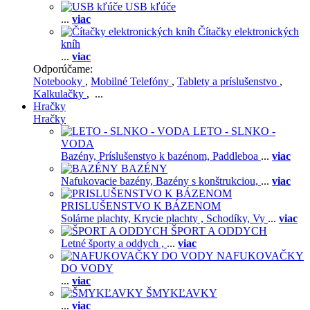
USB kľúče
...
viac
Čítačky elektronických
kníh
...
viac
Odporúčame:
Notebooky
,
Mobilné Telefóny
,
Tablety a príslušenstvo
,
Kalkulačky
, ...
Hračky
Hračky
LETO - SLNKO -
VODA
Bazény,
Príslušenstvo k bazénom,
Paddleboa
...
viac
BAZÉNY
Nafukovacie bazény,
Bazény s konštrukciou,
...
viac
PRISLUŠENSTVO K BÁZENOM
Solárne plachty,
Krycie plachty ,
Schodíky,
Vy
...
viac
ŠPORT A ODDYCH
Letné športy a oddych ,
...
viac
NAFUKOVAČKY
DO VODY
...
viac
ŠMYKĽAVKY
...
viac