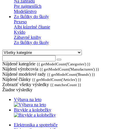
Na záhradu
Pre najmenších
Modelárstvo
Zo škôlky do školy
Pexeso
Albi kúzelné čítanie
Kvído
Zábavné knihy
Zo škôlky do školy
Nájdené kategórie
{{ getModelCount('Categories') }}
Nájdení výrobcovia
{{ getModelCount('Manufacturers') }}
Nájdené modelové rady
{{ getModelCount('Brands') }}
Nájdené články
{{ getModelCount('Articles') }}
Zobraziť všetky výsledky
{{ matchesCount }}
Žiadne výsledky
Výbava na leto
Bicykle a kolobežky
Elektronika a spotrebiče