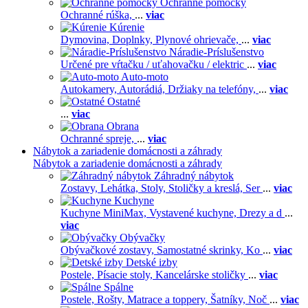
Ochranné pomôcky
Ochranné rúška,
...
viac
Kúrenie
Dymovina,
Doplnky,
Plynové ohrievače,
...
viac
Náradie-Príslušenstvo
Určené pre vŕtačku / uťahovačku / elektric
...
viac
Auto-moto
Autokamery,
Autorádiá,
Držiaky na telefóny,
...
viac
Ostatné
...
viac
Obrana
Ochranné spreje,
...
viac
Nábytok a zariadenie domácnosti a záhrady
Nábytok a zariadenie domácnosti a záhrady
Záhradný nábytok
Zostavy,
Lehátka,
Stoly,
Stoličky a kreslá,
Ser
...
viac
Kuchyne
Kuchyne MiniMax,
Vystavené kuchyne,
Drezy a d
...
viac
Obývačky
Obývačkové zostavy,
Samostatné skrinky,
Ko
...
viac
Detské izby
Postele,
Písacie stoly,
Kancelárske stoličky
...
viac
Spálne
Postele,
Rošty,
Matrace a toppery,
Šatníky,
Noč
...
viac