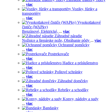
...
viac
Voziky, fúriky a
transportéry
...
viac
Vysokotlakové
čističe (WAPky)
Benzínové,
Elektrické,
...
viac
Záhradné náradie
Nožnice a štepárske nože,
Obrábanie pôdy
...
viac
Ochranné pomôcky
...
viac
Postrekovače
...
viac
Hadice a príslušenstvo
...
viac
Poštové schránky
...
viac
Záhradné domčeky
...
viac
Rebríky a schodíky
...
viac
Konvy, nádoby a sudy
...
viac
Bandasky