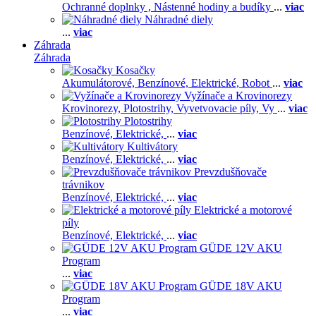
Ochranné doplnky ,
Nástenné hodiny a budíky
...
viac
Náhradné diely
...
viac
Záhrada
Záhrada
Kosačky
Akumulátorové,
Benzínové,
Elektrické,
Robot
...
viac
Vyžínače a Krovinorezy
Krovinorezy,
Plotostrihy,
Vyvetvovacie píly,
Vy
...
viac
Plotostrihy
Benzínové,
Elektrické,
...
viac
Kultivátory
Benzínové,
Elektrické,
...
viac
Prevzdušňovače
trávnikov
Benzínové,
Elektrické,
...
viac
Elektrické a motorové
píly
Benzínové,
Elektrické,
...
viac
GÜDE 12V AKU
Program
...
viac
GÜDE 18V AKU
Program
...
viac