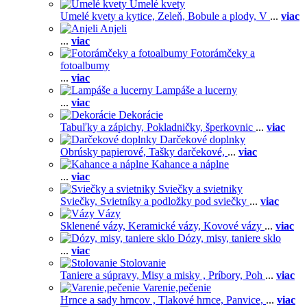
Umelé kvety
Umelé kvety a kytice,
Zeleň,
Bobule a plody,
V
...
viac
Anjeli
...
viac
Fotorámčeky a
fotoalbumy
...
viac
Lampáše a lucerny
...
viac
Dekorácie
Tabuľky a zápichy,
Pokladničky, šperkovnic
...
viac
Darčekové doplnky
Obrúsky papierové,
Tašky darčekové,
...
viac
Kahance a náplne
...
viac
Sviečky a svietniky
Sviečky,
Svietníky a podložky pod sviečky
...
viac
Vázy
Sklenené vázy,
Keramické vázy,
Kovové vázy
...
viac
Dózy, misy, taniere sklo
...
viac
Stolovanie
Taniere a súpravy,
Misy a misky ,
Príbory,
Poh
...
viac
Varenie,pečenie
Hrnce a sady hrncov ,
Tlakové hrnce,
Panvice,
...
viac