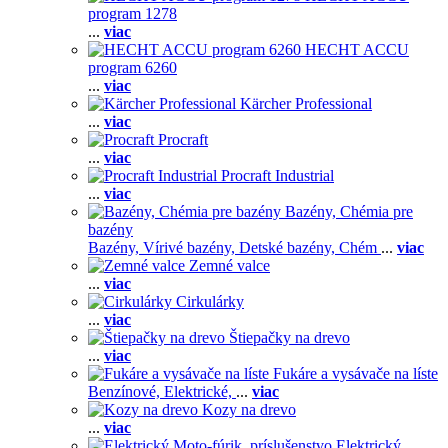
program 1278
...
viac
HECHT ACCU
program 6260
...
viac
Kärcher Professional
...
viac
Procraft
...
viac
Procraft Industrial
...
viac
Bazény, Chémia pre
bazény
Bazény,
Vírivé bazény,
Detské bazény,
Chém
...
viac
Zemné valce
...
viac
Cirkulárky
...
viac
Štiepačky na drevo
...
viac
Fukáre a vysávače na líste
Benzínové,
Elektrické,
...
viac
Kozy na drevo
...
viac
Elektrický