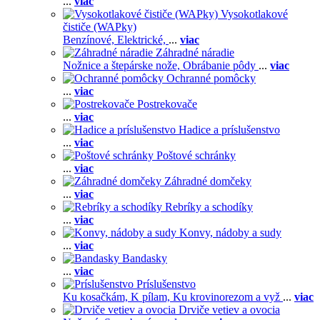
...
viac
Vysokotlakové
čističe (WAPky)
Benzínové,
Elektrické,
...
viac
Záhradné náradie
Nožnice a štepárske nože,
Obrábanie pôdy
...
viac
Ochranné pomôcky
...
viac
Postrekovače
...
viac
Hadice a príslušenstvo
...
viac
Poštové schránky
...
viac
Záhradné domčeky
...
viac
Rebríky a schodíky
...
viac
Konvy, nádoby a sudy
...
viac
Bandasky
...
viac
Príslušenstvo
Ku kosačkám,
K pílam,
Ku krovinorezom a vyž
...
viac
Drviče vetiev a ovocia