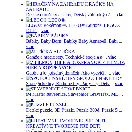
HRAČKY NA
ZÁHRADU
Detské domčeky a stany,
Detský záhradný ná
...
viac
LEGO®
LEGO® Pokémon™,
LEGO® Editions,
LEGO®
DUP
...
viac
BÁBIKY
Bábiky Baby Born,
Bábiky Baby Annabell,
Bábi
...
viac
AUTÍČKA
Garáže a hracie sety,
Technické stroje a a
...
viac
Z FILMOV,
HIER A ROZPRÁVOK
Gabby a jej kúzelný domček,
Ako vycvičiť
...
viac
SPOLOČENSKÉ HRY
Strategické hry,
Rodinné hry,
Párty hry,
Dets
...
viac
STAVEBNICE
iM.Master stavebnice,
Stavebnice GraviTrax,
ME
...
viac
PUZZLE
Detské puzzle,
3D Puzzle,
Puzzle 300d,
Puzzle 5
...
viac
KREATÍVNE TVORENIE PRE DETI
Dočasné tetovania,
Kreatívne a výtvarné hr
...
viac