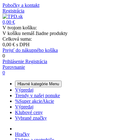
Pobočky a kontakt
Registrácia
0,00 €
V tvojom košíku:
V košíku nemáš žiadne produkty
Celková suma:
0,00 €
s DPH
Prejsť do nákupného košíka
0
Prihlásenie
Registrácia
Porovnanie
0
Hlavné kategórie
Menu
Výpredaj
Trendy v našej ponuke
%
Super akcie
Akcie
Výpredaj
Klubové ceny
Vybrané značky
Hračky
Elektro a spotrebiče