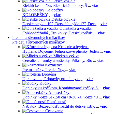
Detské vozidlá
Elektrické autíčka,
Elektrické traktory,
Š
...
viac
Kolobežky
KOLOBEŽKY,
...
viac
Detské bicykle
Detské bicykle 10",
Detské bicykle 12",
Dets
...
viac
Odrážadla a vozítka
Cykloodrážadlá ,
Trojkolky,
Detské korčule
...
viac
Pre deti a štvornohých miláčikov
Pre deti a štvornohých miláčikov
Kŕmenie a hygiena
Hygiena,
Dojčenie,
Jednorázové plienky,
Jeden
...
viac
Mlieko a výživa
Cereálie, chrumky a sušienky,
Príkrmy,
Bio
...
viac
Kozmetika
Pre mamičky,
Pre detičky,
...
viac
Drogéria
Upratovanie,
Prípravky proti hmyzu,
...
viac
Kočíky
Doplnky ku kočíkom,
Kombinované kočíky,
S
...
viac
Autosedačky
Doplnky,
i-Size 61-150 cm / 9-36 kg,
i-Size 40
...
viac
Domácnosť
Nábytok,
Bezpečnosť,
Textil do detskej izby,
...
viac
Cestovanie