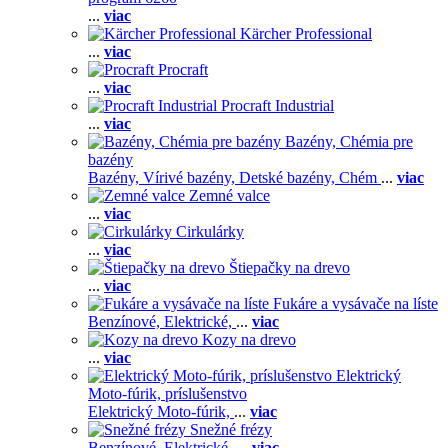
...
viac
Kärcher Professional
...
viac
Procraft
...
viac
Procraft Industrial
...
viac
Bazény, Chémia pre
bazény
Bazény,
Vírivé bazény,
Detské bazény,
Chém
...
viac
Zemné valce
...
viac
Cirkulárky
...
viac
Štiepačky na drevo
...
viac
Fukáre a vysávače na líste
Benzínové,
Elektrické,
...
viac
Kozy na drevo
...
viac
Elektrický
Moto-fúrik, príslušenstvo
Elektrický Moto-fúrik,
...
viac
Snežné frézy
Benzínové,
Elektrické,
...
viac