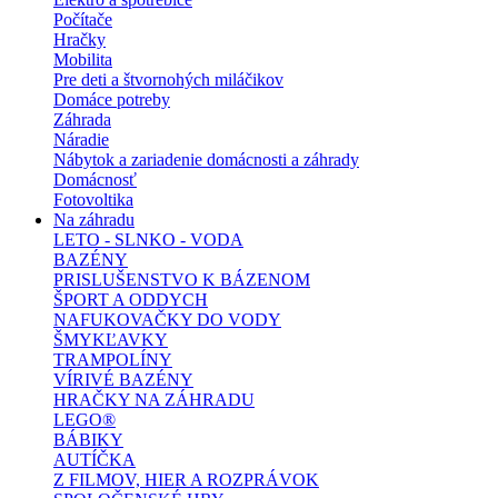
Počítače
Hračky
Mobilita
Pre deti a štvornohých miláčikov
Domáce potreby
Záhrada
Náradie
Nábytok a zariadenie domácnosti a záhrady
Domácnosť
Fotovoltika
Na záhradu
LETO - SLNKO - VODA
BAZÉNY
PRISLUŠENSTVO K BÁZENOM
ŠPORT A ODDYCH
NAFUKOVAČKY DO VODY
ŠMYKĽAVKY
TRAMPOLÍNY
VÍRIVÉ BAZÉNY
HRAČKY NA ZÁHRADU
LEGO®
BÁBIKY
AUTÍČKA
Z FILMOV, HIER A ROZPRÁVOK