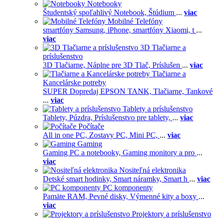
Notebooky
Študentský spoľahlivý Notebook,
Štúdium
...
viac
Mobilné Telefóny
smartfóny Samsung,
iPhone,
smartfóny Xiaomi,
t
...
viac
3D Tlačiarne a
príslušenstvo
3D Tlačiarne,
Náplne pre 3D Tlač,
Príslušen
...
viac
Tlačiarne a
Kancelárske potreby
SUPER Dopredaj EPSON TANK,
Tlačiarne,
Tankové
...
viac
Tablety a príslušenstvo
Tablety,
Púzdra,
Príslušenstvo pre tablety,
...
viac
Počítače
All in one PC,
Zostavy PC,
Mini PC,
...
viac
Gaming
Gaming PC a notebooky,
Gaming monitory a pro
...
viac
Nositeľná elektronika
Detské smart hodinky,
Smart náramky,
Smart h
...
viac
PC komponenty
Pamäte RAM,
Pevné disky,
Výmenné kity a boxy
...
viac
Projektory a príslušenstvo