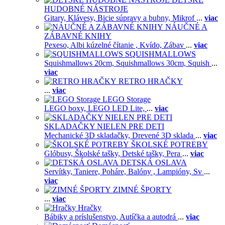
HUDOBNÉ NÁSTROJE
Gitary,
Klávesy,
Bicie súpravy a bubny,
Mikrof
...
viac
NÁUČNÉ A
ZÁBAVNÉ KNIHY
Pexeso,
Albi kúzelné čítanie ,
Kvído,
Zábav
...
viac
SQUISHMALLOWS
Squishmallows 20cm,
Squishmallows 30cm,
Squish
...
viac
RETRO HRAČKY
...
viac
LEGO Storage
LEGO boxy,
LEGO LED Lite,
...
viac
SKLADAČKY NIELEN PRE DETI
Mechanické 3D skladačky,
Drevené 3D sklada
...
viac
ŠKOLSKÉ POTREBY
Glóbusy,
Školské tašky,
Detské tašky,
Pera
...
viac
DETSKÁ OSLAVA
Servítky,
Taniere,
Poháre,
Balóny ,
Lampióny,
Sv
...
viac
ZIMNÉ ŠPORTY
...
viac
Hračky
Bábiky a príslušenstvo,
Autíčka a autodrá
...
viac