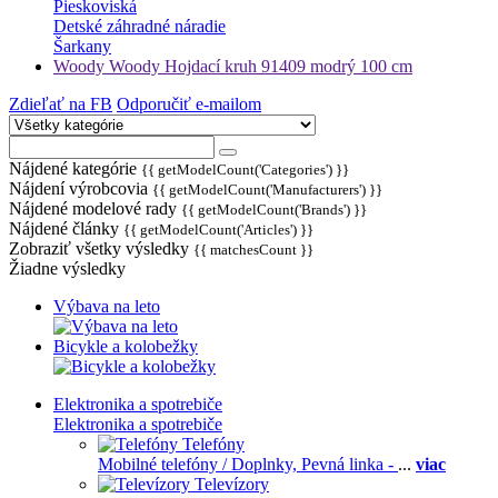
Pieskoviská
Detské záhradné náradie
Šarkany
Woody Woody Hojdací kruh 91409 modrý 100 cm
Zdieľať na FB
Odporučiť e-mailom
Nájdené kategórie
{{ getModelCount('Categories') }}
Nájdení výrobcovia
{{ getModelCount('Manufacturers') }}
Nájdené modelové rady
{{ getModelCount('Brands') }}
Nájdené články
{{ getModelCount('Articles') }}
Zobraziť všetky výsledky
{{ matchesCount }}
Žiadne výsledky
Výbava na leto
Bicykle a kolobežky
Elektronika a spotrebiče
Elektronika a spotrebiče
Telefóny
Mobilné telefóny / Doplnky,
Pevná linka -
...
viac
Televízory