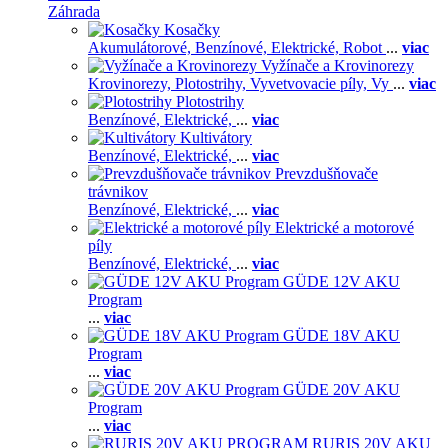
Záhrada
Kosačky
Akumulátorové,
Benzínové,
Elektrické,
Robot
...
viac
Vyžínače a Krovinorezy
Krovinorezy,
Plotostrihy,
Vyvetvovacie píly,
Vy
...
viac
Plotostrihy
Benzínové,
Elektrické,
...
viac
Kultivátory
Benzínové,
Elektrické,
...
viac
Prevzdušňovače
trávnikov
Benzínové,
Elektrické,
...
viac
Elektrické a motorové
píly
Benzínové,
Elektrické,
...
viac
GÜDE 12V AKU
Program
...
viac
GÜDE 18V AKU
Program
...
viac
GÜDE 20V AKU
Program
...
viac
RURIS 20V AKU