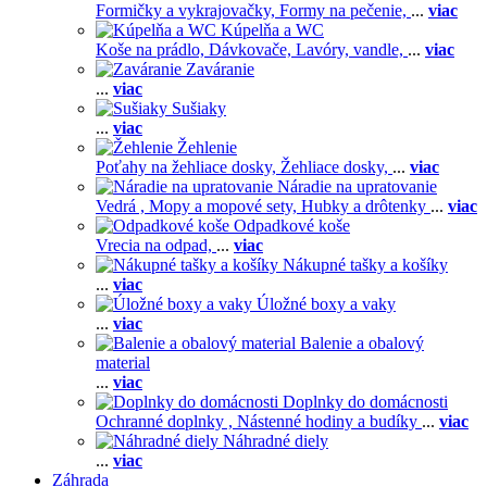
Formičky a vykrajovačky,
Formy na pečenie,
...
viac
Kúpelňa a WC
Koše na prádlo,
Dávkovače,
Lavóry, vandle,
...
viac
Zaváranie
...
viac
Sušiaky
...
viac
Žehlenie
Poťahy na žehliace dosky,
Žehliace dosky,
...
viac
Náradie na upratovanie
Vedrá ,
Mopy a mopové sety,
Hubky a drôtenky
...
viac
Odpadkové koše
Vrecia na odpad,
...
viac
Nákupné tašky a košíky
...
viac
Úložné boxy a vaky
...
viac
Balenie a obalový
material
...
viac
Doplnky do domácnosti
Ochranné doplnky ,
Nástenné hodiny a budíky
...
viac
Náhradné diely
...
viac
Záhrada