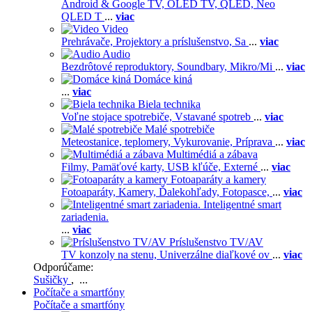
Android & Google TV,
OLED TV,
QLED, Neo
QLED T
...
viac
Video
Prehrávače,
Projektory a príslušenstvo,
Sa
...
viac
Audio
Bezdrôtové reproduktory,
Soundbary,
Mikro/Mi
...
viac
Domáce kiná
...
viac
Biela technika
Voľne stojace spotrebiče,
Vstavané spotreb
...
viac
Malé spotrebiče
Meteostanice, teplomery,
Vykurovanie,
Príprava
...
viac
Multimédiá a zábava
Filmy,
Pamäťové karty,
USB kľúče,
Externé
...
viac
Fotoaparáty a kamery
Fotoaparáty,
Kamery,
Ďalekohľady,
Fotopasce,
...
viac
Inteligentné smart
zariadenia.
...
viac
Príslušenstvo TV/AV
TV konzoly na stenu,
Univerzálne diaľkové ov
...
viac
Odporúčame:
Sušičky
, ...
Počítače a smartfóny
Počítače a smartfóny