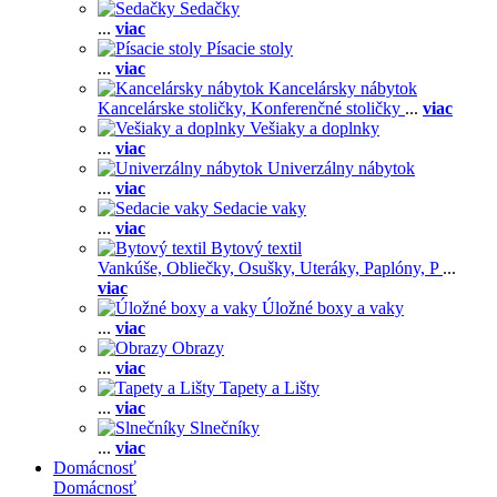
Sedačky
...
viac
Písacie stoly
...
viac
Kancelársky nábytok
Kancelárske stoličky,
Konferenčné stoličky
...
viac
Vešiaky a doplnky
...
viac
Univerzálny nábytok
...
viac
Sedacie vaky
...
viac
Bytový textil
Vankúše,
Obliečky,
Osušky,
Uteráky,
Paplóny,
P
...
viac
Úložné boxy a vaky
...
viac
Obrazy
...
viac
Tapety a Lišty
...
viac
Slnečníky
...
viac
Domácnosť
Domácnosť