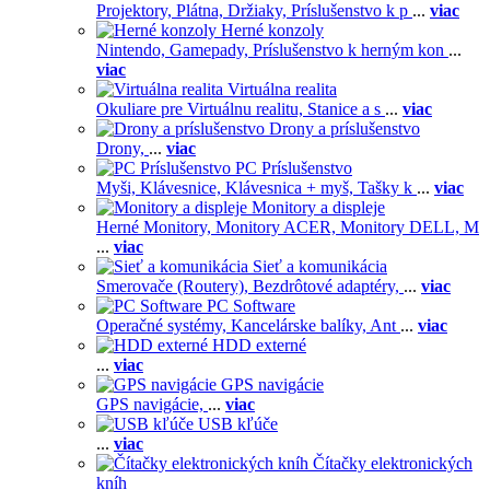
Projektory,
Plátna,
Držiaky,
Príslušenstvo k p
...
viac
Herné konzoly
Nintendo,
Gamepady,
Príslušenstvo k herným kon
...
viac
Virtuálna realita
Okuliare pre Virtuálnu realitu,
Stanice a s
...
viac
Drony a príslušenstvo
Drony,
...
viac
PC Príslušenstvo
Myši,
Klávesnice,
Klávesnica + myš,
Tašky k
...
viac
Monitory a displeje
Herné Monitory,
Monitory ACER,
Monitory DELL,
M
...
viac
Sieť a komunikácia
Smerovače (Routery),
Bezdrôtové adaptéry,
...
viac
PC Software
Operačné systémy,
Kancelárske balíky,
Ant
...
viac
HDD externé
...
viac
GPS navigácie
GPS navigácie,
...
viac
USB kľúče
...
viac
Čítačky elektronických
kníh