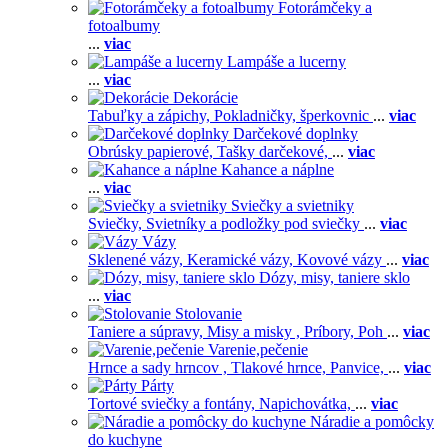
Fotorámčeky a
fotoalbumy
...
viac
Lampáše a lucerny
...
viac
Dekorácie
Tabuľky a zápichy,
Pokladničky, šperkovnic
...
viac
Darčekové doplnky
Obrúsky papierové,
Tašky darčekové,
...
viac
Kahance a náplne
...
viac
Sviečky a svietniky
Sviečky,
Svietníky a podložky pod sviečky
...
viac
Vázy
Sklenené vázy,
Keramické vázy,
Kovové vázy
...
viac
Dózy, misy, taniere sklo
...
viac
Stolovanie
Taniere a súpravy,
Misy a misky ,
Príbory,
Poh
...
viac
Varenie,pečenie
Hrnce a sady hrncov ,
Tlakové hrnce,
Panvice,
...
viac
Párty
Tortové sviečky a fontány,
Napichovátka,
...
viac
Náradie a pomôcky
do kuchyne