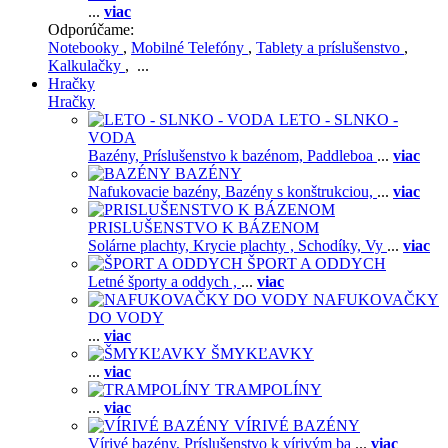
...
viac
Odporúčame:
Notebooky
,
Mobilné Telefóny
,
Tablety a príslušenstvo
,
Kalkulačky
, ...
Hračky
Hračky
LETO - SLNKO -
VODA
Bazény,
Príslušenstvo k bazénom,
Paddleboa
...
viac
BAZÉNY
Nafukovacie bazény,
Bazény s konštrukciou,
...
viac
PRISLUŠENSTVO K BÁZENOM
Solárne plachty,
Krycie plachty ,
Schodíky,
Vy
...
viac
ŠPORT A ODDYCH
Letné športy a oddych ,
...
viac
NAFUKOVAČKY
DO VODY
...
viac
ŠMYKĽAVKY
...
viac
TRAMPOLÍNY
...
viac
VÍRIVÉ BAZÉNY
Vírivé bazény,
Príslušenstvo k vírivým ba
...
viac