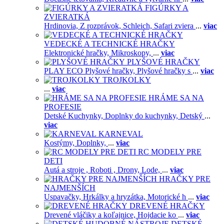
FIGÚRKY A
ZVIERATKÁ
Hrdinovia,
Z rozprávok,
Schleich,
Safari zviera
...
viac
VEDECKÉ A TECHNICKÉ HRAČKY
Elektronické hračky,
Mikroskopy,
...
viac
PLYŠOVÉ HRAČKY
PLAY ECO Plyšové hračky,
Plyšové hračky s
...
viac
TROJKOLKY
...
viac
HRÁME SA NA
PROFESIE
Detské Kuchynky,
Doplnky do kuchynky,
Detský
...
viac
KARNEVAL
Kostýmy,
Doplnky,
...
viac
RC MODELY PRE
DETI
Autá a stroje ,
Roboti ,
Drony,
Lode,
...
viac
HRAČKY PRE
NAJMENŠÍCH
Uspavačky,
Hrkálky a hryzátka,
Motorické h
...
viac
DREVENÉ HRAČKY
Drevené vláčiky a koľajnice,
Hojdacie ko
...
viac
DETSKÉ