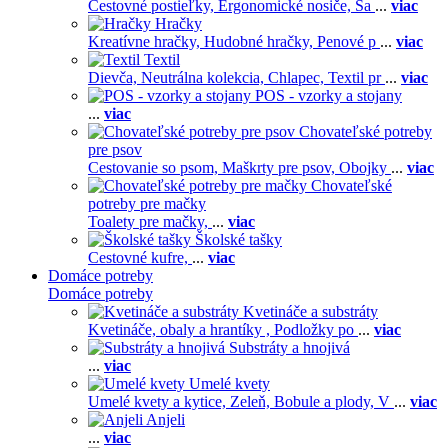
Cestovné postieľky,
Ergonomické nosiče,
Ša
...
viac
Hračky
Kreatívne hračky,
Hudobné hračky,
Penové p
...
viac
Textil
Dievča,
Neutrálna kolekcia,
Chlapec,
Textil pr
...
viac
POS - vzorky a stojany
...
viac
Chovateľské potreby
pre psov
Cestovanie so psom,
Maškrty pre psov,
Obojky
...
viac
Chovateľské
potreby pre mačky
Toalety pre mačky,
...
viac
Školské tašky
Cestovné kufre,
...
viac
Domáce potreby
Domáce potreby
Kvetináče a substráty
Kvetináče, obaly a hrantíky ,
Podložky po
...
viac
Substráty a hnojivá
...
viac
Umelé kvety
Umelé kvety a kytice,
Zeleň,
Bobule a plody,
V
...
viac
Anjeli
...
viac