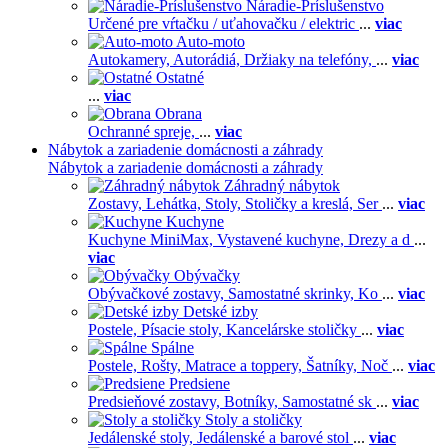
Náradie-Príslušenstvo
Určené pre vŕtačku / uťahovačku / elektric
...
viac
Auto-moto
Autokamery,
Autorádiá,
Držiaky na telefóny,
...
viac
Ostatné
...
viac
Obrana
Ochranné spreje,
...
viac
Nábytok a zariadenie domácnosti a záhrady
Nábytok a zariadenie domácnosti a záhrady
Záhradný nábytok
Zostavy,
Lehátka,
Stoly,
Stoličky a kreslá,
Ser
...
viac
Kuchyne
Kuchyne MiniMax,
Vystavené kuchyne,
Drezy a d
...
viac
Obývačky
Obývačkové zostavy,
Samostatné skrinky,
Ko
...
viac
Detské izby
Postele,
Písacie stoly,
Kancelárske stoličky
...
viac
Spálne
Postele,
Rošty,
Matrace a toppery,
Šatníky,
Noč
...
viac
Predsiene
Predsieňové zostavy,
Botníky,
Samostatné sk
...
viac
Stoly a stoličky
Jedálenské stoly,
Jedálenské a barové stol
...
viac