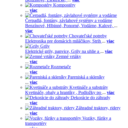
Kompostéry
...
viac
Čerpadlá, fontány, závlahové systémy a vodárne
Benzínové,
Hlbinné,
Ponorné,
Vodárne,
Kalové,
...
viac
Chovateľské potreby
Elektronika pre domácich miláčikov,
Strih
...
viac
Grily
Elektrické grily, panvice,
Grily na uhlie a
...
viac
Zemné vrtáky
...
viac
Rozmetače
...
viac
Pareniská a skleníky
...
viac
Kvetináče a substráty
Kvetináče, obaly a hrantíky ,
Podložky po
...
viac
Dekorácie do záhrady
...
viac
Záhradné traktory, ridery
...
viac
Voziky, fúriky a
transportéry