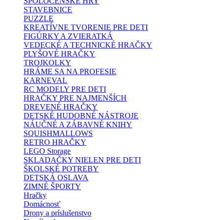
SPOLOČENSKÉ HRY
STAVEBNICE
PUZZLE
KREATÍVNE TVORENIE PRE DETI
FIGÚRKY A ZVIERATKÁ
VEDECKÉ A TECHNICKÉ HRAČKY
PLYŠOVÉ HRAČKY
TROJKOLKY
HRÁME SA NA PROFESIE
KARNEVAL
RC MODELY PRE DETI
HRAČKY PRE NAJMENŠÍCH
DREVENÉ HRAČKY
DETSKÉ HUDOBNÉ NÁSTROJE
NÁUČNÉ A ZÁBAVNÉ KNIHY
SQUISHMALLOWS
RETRO HRAČKY
LEGO Storage
SKLADAČKY NIELEN PRE DETI
ŠKOLSKÉ POTREBY
DETSKÁ OSLAVA
ZIMNÉ ŠPORTY
Hračky
Domácnosť
Drony a príslušenstvo