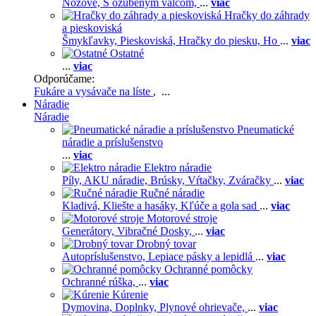
Nožové,
S ozubeným valcom,
...
viac
Hračky do záhrady
a pieskoviská
Šmykľavky,
Pieskoviská,
Hračky do piesku,
Ho
...
viac
Ostatné
...
viac
Odporúčame:
Fukáre a vysávače na líste
, ...
Náradie
Náradie
Pneumatické
náradie a príslušenstvo
...
viac
Elektro náradie
Píly,
AKU náradie,
Brúsky,
Vŕtačky,
Zváračky
...
viac
Ručné náradie
Kladivá,
Kliešte a hasáky,
Kľúče a gola sad
...
viac
Motorové stroje
Generátory,
Vibračné Dosky,
...
viac
Drobný tovar
Autopríslušenstvo,
Lepiace pásky a lepidlá
...
viac
Ochranné pomôcky
Ochranné rúška,
...
viac
Kúrenie
Dymovina,
Doplnky,
Plynové ohrievače,
...
viac