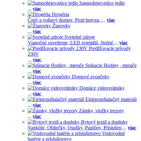
Samoohrievajúce jedlo
...
viac
Drogéria
Čistý a voňavý domov,
Proti hmyzu,
...
viac
Žiarovky
...
viac
Svetelné zdroje
Vianočné osvetlenie,
LED svietidlá,
Stolné
...
viac
Predlžovacie prívody
230V
...
viac
Spínacie Hodiny , merače
...
viac
Domové zvončeky
...
viac
Domáce videovrátniky
...
viac
Elektroinštalačný materiál
...
viac
Zámky, vložky trezory
...
viac
Bytový textil a doplnky
Vankúše,
Obliečky,
Osušky,
Paplóny,
Príslušen
...
viac
Vodovodné
batérie a príslušenstvo