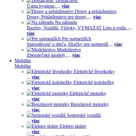
Domácnosť
Ústna hygiena,
...
viac
Drony a príslušenstvo
Drony,
Príslušenstvo pre drony,
...
viac
Na záhradu
Bazény,
Vozidlá,
Vírivky,
VYMAZAT Leto a voda,
...
viac
Pre najmenších
Starostlivosť o dieťa,
Hračky pre najmenší
...
viac
Modelárstvo
Zberateľské modely,
...
viac
Mobilita
Mobilita
Elektrické štvorkolky
...
viac
Elektrické kolobežky
...
viac
Elektrické motorky
...
viac
Benzínové motorky
...
viac
Seniorské vozidlá
...
viac
Elektro skútre
...
viac