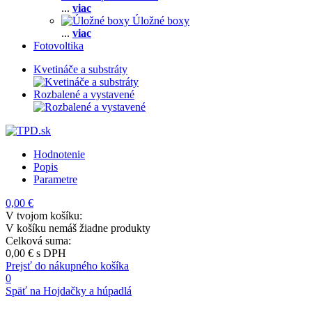
...
viac
Úložné boxy
...
viac
Fotovoltika
Kvetináče a substráty
Rozbalené a vystavené
Hodnotenie
Popis
Parametre
0,00 €
V tvojom košíku:
V košíku nemáš žiadne produkty
Celková suma:
0,00 €
s DPH
Prejsť do nákupného košíka
0
Späť na Hojdačky a húpadlá