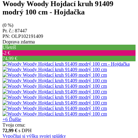
Woody Woody Hojdací kruh 91409
modrý 100 cm
- Hojdačka
(0 %)
Pr. č.: 87447
PN: OLP102191409
Doprava zdarma
Ušetríš
‐2 €
74,99 €
+6
Ďalšie
Tvoja cena:
72,99 €
s DPH
Vypočítaj si výšku svojej splátky