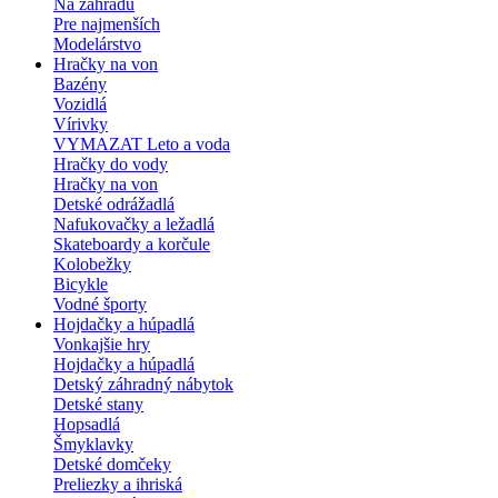
Na záhradu
Pre najmenších
Modelárstvo
Hračky na von
Bazény
Vozidlá
Vírivky
VYMAZAT Leto a voda
Hračky do vody
Hračky na von
Detské odrážadlá
Nafukovačky a ležadlá
Skateboardy a korčule
Kolobežky
Bicykle
Vodné športy
Hojdačky a húpadlá
Vonkajšie hry
Hojdačky a húpadlá
Detský záhradný nábytok
Detské stany
Hopsadlá
Šmyklavky
Detské domčeky
Preliezky a ihriská