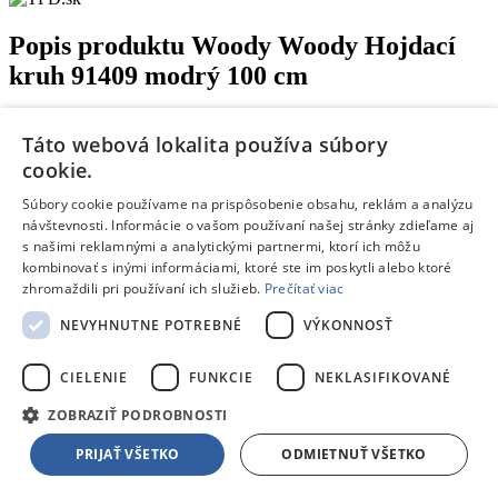
Popis produktu
Woody Woody Hojdací
kruh 91409 modrý 100 cm
Woody Hojdací kruh 91409
, výrobca Woody. Netradičná
Táto webová lokalita používa súbory
hojdačka do vašej záhrady s priemerom 100 cm.
cookie.
Súbory cookie používame na prispôsobenie obsahu, reklám a analýzu
Kruh s priemerom 100 cm je zavesený na 4 povrazoch.
návštevnosti. Informácie o vašom používaní našej stránky zdieľame aj
Dno kruhu je vypletené lanom.
s našimi reklamnými a analytickými partnermi, ktorí ich môžu
Nosnosť hojdačky je maximálne 100 kg.
kombinovať s inými informáciami, ktoré ste im poskytli alebo ktoré
Na kruhu sa môžu hojdať aj dve deti naraz.
zhromaždili pri používaní ich služieb.
Prečítať viac
Dieťa by malo používať hojdačku iba v sede alebo v ľahu.
NEVYHNUTNE POTREBNÉ
VÝKONNOSŤ
Pre deti od 3 rokov
Tento produkt nájdete aj v častiach:
CIELENIE
FUNKCIE
NEKLASIFIKOVANÉ
Hojdačky a lehátka
Hojdačky a húpadlá
ZOBRAZIŤ PODROBNOSTI
PRIJAŤ VŠETKO
ODMIETNUŤ VŠETKO