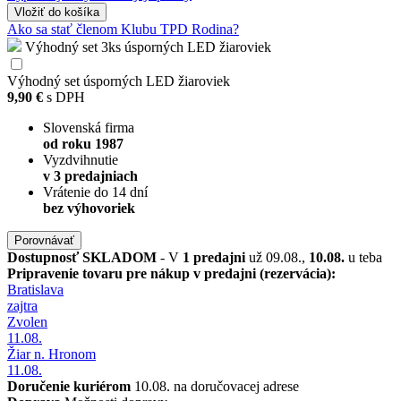
Vložiť
do košíka
Ako sa stať členom Klubu TPD Rodina?
Výhodný set 3ks úsporných LED žiaroviek
Výhodný set úsporných LED žiaroviek
9,90 €
s DPH
Slovenská firma
od roku 1987
Vyzdvihnutie
v 3 predajniach
Vrátenie do 14 dní
bez výhovoriek
Porovnávať
Dostupnosť
SKLADOM
- V
1 predajni
už 09.08.,
10.08.
u teba
Pripravenie tovaru pre nákup v predajni (rezervácia):
Bratislava
zajtra
Zvolen
11.08.
Žiar n. Hronom
11.08.
Doručenie kuriérom
10.08. na doručovacej adrese