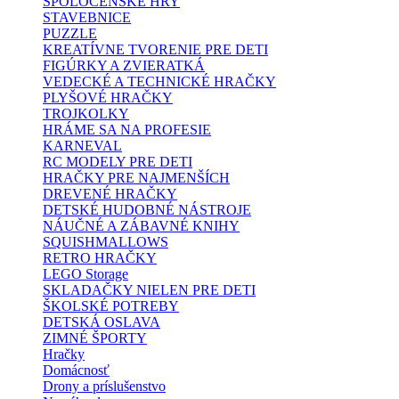
SPOLOČENSKÉ HRY
STAVEBNICE
PUZZLE
KREATÍVNE TVORENIE PRE DETI
FIGÚRKY A ZVIERATKÁ
VEDECKÉ A TECHNICKÉ HRAČKY
PLYŠOVÉ HRAČKY
TROJKOLKY
HRÁME SA NA PROFESIE
KARNEVAL
RC MODELY PRE DETI
HRAČKY PRE NAJMENŠÍCH
DREVENÉ HRAČKY
DETSKÉ HUDOBNÉ NÁSTROJE
NÁUČNÉ A ZÁBAVNÉ KNIHY
SQUISHMALLOWS
RETRO HRAČKY
LEGO Storage
SKLADAČKY NIELEN PRE DETI
ŠKOLSKÉ POTREBY
DETSKÁ OSLAVA
ZIMNÉ ŠPORTY
Hračky
Domácnosť
Drony a príslušenstvo