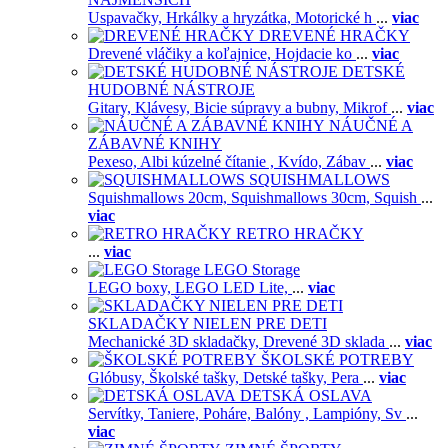
Uspavačky,
Hrkálky a hryzátka,
Motorické h
...
viac
DREVENÉ HRAČKY
Drevené vláčiky a koľajnice,
Hojdacie ko
...
viac
DETSKÉ
HUDOBNÉ NÁSTROJE
Gitary,
Klávesy,
Bicie súpravy a bubny,
Mikrof
...
viac
NÁUČNÉ A
ZÁBAVNÉ KNIHY
Pexeso,
Albi kúzelné čítanie ,
Kvído,
Zábav
...
viac
SQUISHMALLOWS
Squishmallows 20cm,
Squishmallows 30cm,
Squish
...
viac
RETRO HRAČKY
...
viac
LEGO Storage
LEGO boxy,
LEGO LED Lite,
...
viac
SKLADAČKY NIELEN PRE DETI
Mechanické 3D skladačky,
Drevené 3D sklada
...
viac
ŠKOLSKÉ POTREBY
Glóbusy,
Školské tašky,
Detské tašky,
Pera
...
viac
DETSKÁ OSLAVA
Servítky,
Taniere,
Poháre,
Balóny ,
Lampióny,
Sv
...
viac