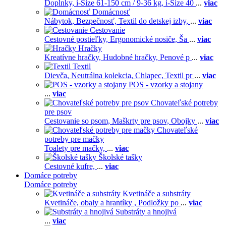
Doplnky,
i-Size 61-150 cm / 9-36 kg,
i-Size 40
...
viac
Domácnosť
Nábytok,
Bezpečnosť,
Textil do detskej izby,
...
viac
Cestovanie
Cestovné postieľky,
Ergonomické nosiče,
Ša
...
viac
Hračky
Kreatívne hračky,
Hudobné hračky,
Penové p
...
viac
Textil
Dievča,
Neutrálna kolekcia,
Chlapec,
Textil pr
...
viac
POS - vzorky a stojany
...
viac
Chovateľské potreby
pre psov
Cestovanie so psom,
Maškrty pre psov,
Obojky
...
viac
Chovateľské
potreby pre mačky
Toalety pre mačky,
...
viac
Školské tašky
Cestovné kufre,
...
viac
Domáce potreby
Domáce potreby
Kvetináče a substráty
Kvetináče, obaly a hrantíky ,
Podložky po
...
viac
Substráty a hnojivá
...
viac