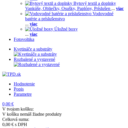
Bytový textil a doplnky
Vankúše,
Obliečky,
Osušky,
Paplóny,
Príslušen
...
viac
Vodovodné
batérie a príslušenstvo
...
viac
Úložné boxy
...
viac
Fotovoltika
Kvetináče a substráty
Rozbalené a vystavené
Hodnotenie
Popis
Parametre
0,00 €
V tvojom košíku:
V košíku nemáš žiadne produkty
Celková suma:
0,00 €
s DPH