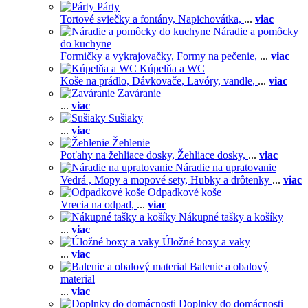
Párty
Tortové sviečky a fontány,
Napichovátka,
...
viac
Náradie a pomôcky
do kuchyne
Formičky a vykrajovačky,
Formy na pečenie,
...
viac
Kúpelňa a WC
Koše na prádlo,
Dávkovače,
Lavóry, vandle,
...
viac
Zaváranie
...
viac
Sušiaky
...
viac
Žehlenie
Poťahy na žehliace dosky,
Žehliace dosky,
...
viac
Náradie na upratovanie
Vedrá ,
Mopy a mopové sety,
Hubky a drôtenky
...
viac
Odpadkové koše
Vrecia na odpad,
...
viac
Nákupné tašky a košíky
...
viac
Úložné boxy a vaky
...
viac
Balenie a obalový
material
...
viac
Doplnky do domácnosti