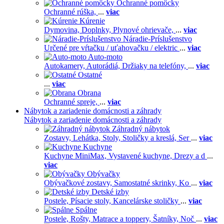
Ochranné pomôcky
Ochranné rúška,
...
viac
Kúrenie
Dymovina,
Doplnky,
Plynové ohrievače,
...
viac
Náradie-Príslušenstvo
Určené pre vŕtačku / uťahovačku / elektric
...
viac
Auto-moto
Autokamery,
Autorádiá,
Držiaky na telefóny,
...
viac
Ostatné
...
viac
Obrana
Ochranné spreje,
...
viac
Nábytok a zariadenie domácnosti a záhrady
Nábytok a zariadenie domácnosti a záhrady
Záhradný nábytok
Zostavy,
Lehátka,
Stoly,
Stoličky a kreslá,
Ser
...
viac
Kuchyne
Kuchyne MiniMax,
Vystavené kuchyne,
Drezy a d
...
viac
Obývačky
Obývačkové zostavy,
Samostatné skrinky,
Ko
...
viac
Detské izby
Postele,
Písacie stoly,
Kancelárske stoličky
...
viac
Spálne
Postele,
Rošty,
Matrace a toppery,
Šatníky,
Noč
...
viac