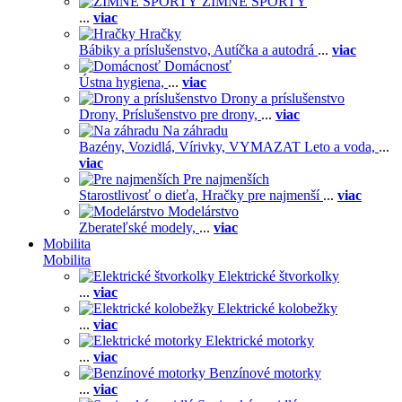
ZIMNÉ ŠPORTY
...
viac
Hračky
Bábiky a príslušenstvo,
Autíčka a autodrá
...
viac
Domácnosť
Ústna hygiena,
...
viac
Drony a príslušenstvo
Drony,
Príslušenstvo pre drony,
...
viac
Na záhradu
Bazény,
Vozidlá,
Vírivky,
VYMAZAT Leto a voda,
...
viac
Pre najmenších
Starostlivosť o dieťa,
Hračky pre najmenší
...
viac
Modelárstvo
Zberateľské modely,
...
viac
Mobilita
Mobilita
Elektrické štvorkolky
...
viac
Elektrické kolobežky
...
viac
Elektrické motorky
...
viac
Benzínové motorky
...
viac