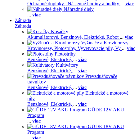
Ochranné doplnky ,
Nástenné hodiny a budíky
...
viac
Náhradné diely
...
viac
Záhrada
Záhrada
Kosačky
Akumulátorové,
Benzínové,
Elektrické,
Robot
...
viac
Vyžínače a Krovinorezy
Krovinorezy,
Plotostrihy,
Vyvetvovacie píly,
Vy
...
viac
Plotostrihy
Benzínové,
Elektrické,
...
viac
Kultivátory
Benzínové,
Elektrické,
...
viac
Prevzdušňovače
trávnikov
Benzínové,
Elektrické,
...
viac
Elektrické a motorové
píly
Benzínové,
Elektrické,
...
viac
GÜDE 12V AKU
Program
...
viac
GÜDE 18V AKU
Program
...
viac