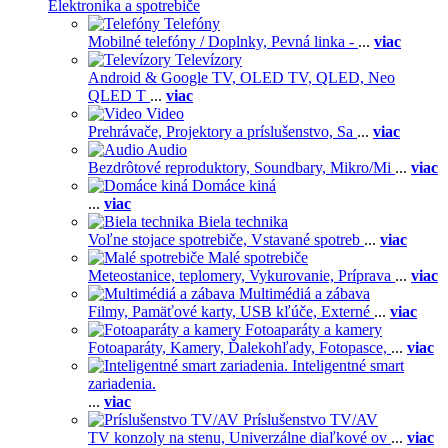
Elektronika a spotrebiče
Telefóny
Mobilné telefóny / Doplnky,
Pevná linka -
...
viac
Televízory
Android & Google TV,
OLED TV,
QLED, Neo
QLED T
...
viac
Video
Prehrávače,
Projektory a príslušenstvo,
Sa
...
viac
Audio
Bezdrôtové reproduktory,
Soundbary,
Mikro/Mi
...
viac
Domáce kiná
...
viac
Biela technika
Voľne stojace spotrebiče,
Vstavané spotreb
...
viac
Malé spotrebiče
Meteostanice, teplomery,
Vykurovanie,
Príprava
...
viac
Multimédiá a zábava
Filmy,
Pamäťové karty,
USB kľúče,
Externé
...
viac
Fotoaparáty a kamery
Fotoaparáty,
Kamery,
Ďalekohľady,
Fotopasce,
...
viac
Inteligentné smart
zariadenia.
...
viac
Príslušenstvo TV/AV
TV konzoly na stenu,
Univerzálne diaľkové ov
...
viac