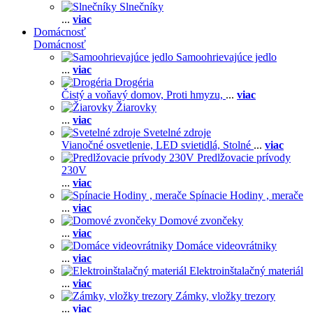
Slnečníky
...
viac
Domácnosť
Domácnosť
Samoohrievajúce jedlo
...
viac
Drogéria
Čistý a voňavý domov,
Proti hmyzu,
...
viac
Žiarovky
...
viac
Svetelné zdroje
Vianočné osvetlenie,
LED svietidlá,
Stolné
...
viac
Predlžovacie prívody
230V
...
viac
Spínacie Hodiny , merače
...
viac
Domové zvončeky
...
viac
Domáce videovrátniky
...
viac
Elektroinštalačný materiál
...
viac
Zámky, vložky trezory
...
viac