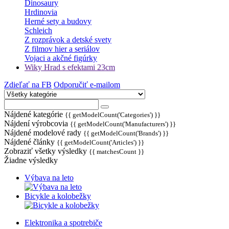
Dinosaury
Hrdinovia
Herné sety a budovy
Schleich
Z rozprávok a detské svety
Z filmov hier a seriálov
Vojaci a akčné figúrky
Wiky Hrad s efektami 23cm
Zdieľať na FB
Odporučiť e-mailom
Nájdené kategórie
{{ getModelCount('Categories') }}
Nájdení výrobcovia
{{ getModelCount('Manufacturers') }}
Nájdené modelové rady
{{ getModelCount('Brands') }}
Nájdené články
{{ getModelCount('Articles') }}
Zobraziť všetky výsledky
{{ matchesCount }}
Žiadne výsledky
Výbava na leto
Bicykle a kolobežky
Elektronika a spotrebiče