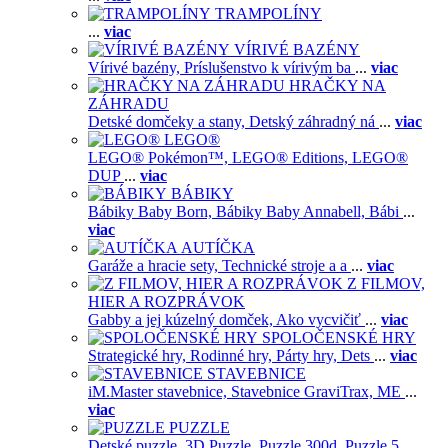
TRAMPOLÍNY
...
viac
VÍRIVÉ BAZÉNY
Vírivé bazény,
Príslušenstvo k vírivým ba
...
viac
HRAČKY NA
ZÁHRADU
Detské domčeky a stany,
Detský záhradný ná
...
viac
LEGO®
LEGO® Pokémon™,
LEGO® Editions,
LEGO®
DUP
...
viac
BÁBIKY
Bábiky Baby Born,
Bábiky Baby Annabell,
Bábi
...
viac
AUTÍČKA
Garáže a hracie sety,
Technické stroje a a
...
viac
Z FILMOV,
HIER A ROZPRÁVOK
Gabby a jej kúzelný domček,
Ako vycvičiť
...
viac
SPOLOČENSKÉ HRY
Strategické hry,
Rodinné hry,
Párty hry,
Dets
...
viac
STAVEBNICE
iM.Master stavebnice,
Stavebnice GraviTrax,
ME
...
viac
PUZZLE
Detské puzzle,
3D Puzzle,
Puzzle 300d,
Puzzle 5
...