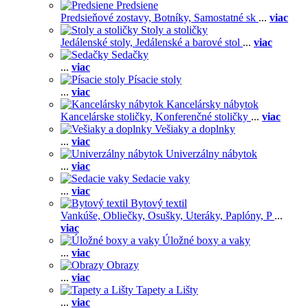
Predsiene
Predsieňové zostavy,
Botníky,
Samostatné sk
...
viac
Stoly a stoličky
Jedálenské stoly,
Jedálenské a barové stol
...
viac
Sedačky
...
viac
Písacie stoly
...
viac
Kancelársky nábytok
Kancelárske stoličky,
Konferenčné stoličky
...
viac
Vešiaky a doplnky
...
viac
Univerzálny nábytok
...
viac
Sedacie vaky
...
viac
Bytový textil
Vankúše,
Obliečky,
Osušky,
Uteráky,
Paplóny,
P
...
viac
Úložné boxy a vaky
...
viac
Obrazy
...
viac
Tapety a Lišty
...
viac