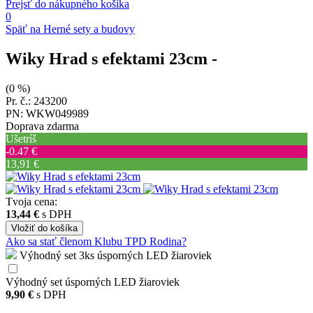
Prejsť do nákupného košíka
0
Späť na Herné sety a budovy
Wiky Hrad s efektami 23cm
-
(0 %)
Pr. č.: 243200
PN: WKW049989
Doprava zdarma
Ušetríš
‐0.47 €
13,91 €
Tvoja cena:
13,44 €
s DPH
Vložiť
do košíka
Ako sa stať členom Klubu TPD Rodina?
Výhodný set 3ks úsporných LED žiaroviek
Výhodný set úsporných LED žiaroviek
9,90 €
s DPH