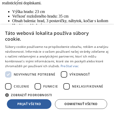
realistickými doplnkami.
Výška hradu: 23 cm
Veľkosť rozloženého hradu: 35 cm
Obsah balenia: hrad, 3 postavičky, nábytok, kočiar s koňom
Hrad je rozkladací
3x AG13 batérie sú súčasťou
Táto webová lokalita používa súbory
Hodiny fungujú ako tlačidlo pre spustenie efektov
cookie.
Odporúčaný vek: od 3 rokov
Súbory cookie používame na prispôsobenie obsahu, reklám a analýzu
návštevnosti. Informácie o vašom používaní našej stránky zdieľame aj
Tento produkt nájdete aj v častiach:
s našimi reklamnými a analytickými partnermi, ktorí ich môžu
Herné sety a budovy
kombinovať s inými informáciami, ktoré ste im poskytli alebo ktoré
zhromaždili pri používaní ich služieb.
Prečítať viac
NEVYHNUTNE POTREBNÉ
VÝKONNOSŤ
Žiadne dostupné recenzie
CIELENIE
FUNKCIE
NEKLASIFIKOVANÉ
Pridať hodnotenie
Hodnotenie produktu:
Wiky Hrad s efektami 23cm
ZOBRAZIŤ PODROBNOSTI
Tvoj email:
*
PRIJAŤ VŠETKO
ODMIETNUŤ VŠETKO
Tvoje meno:
*