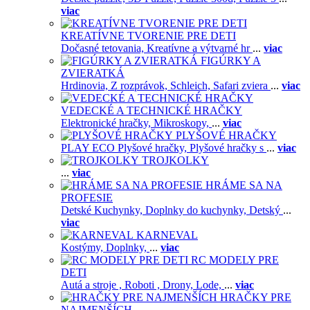
viac
KREATÍVNE TVORENIE PRE DETI
Dočasné tetovania,
Kreatívne a výtvarné hr
...
viac
FIGÚRKY A
ZVIERATKÁ
Hrdinovia,
Z rozprávok,
Schleich,
Safari zviera
...
viac
VEDECKÉ A TECHNICKÉ HRAČKY
Elektronické hračky,
Mikroskopy,
...
viac
PLYŠOVÉ HRAČKY
PLAY ECO Plyšové hračky,
Plyšové hračky s
...
viac
TROJKOLKY
...
viac
HRÁME SA NA
PROFESIE
Detské Kuchynky,
Doplnky do kuchynky,
Detský
...
viac
KARNEVAL
Kostýmy,
Doplnky,
...
viac
RC MODELY PRE
DETI
Autá a stroje ,
Roboti ,
Drony,
Lode,
...
viac
HRAČKY PRE
NAJMENŠÍCH