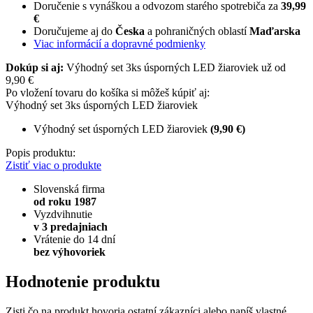
Doručenie s vynáškou a odvozom starého spotrebiča za
39,99
€
Doručujeme aj do
Česka
a pohraničných oblastí
Maďarska
Viac informácií a dopravné podmienky
Dokúp si aj:
Výhodný set 3ks úsporných LED žiaroviek už od
9,90 €
Po vložení tovaru do košíka si môžeš kúpiť aj:
Výhodný set 3ks úsporných LED žiaroviek
Výhodný set úsporných LED žiaroviek
(9,90 €)
Popis produktu:
Zistiť viac o produkte
Slovenská firma
od roku 1987
Vyzdvihnutie
v 3 predajniach
Vrátenie do 14 dní
bez výhovoriek
Hodnotenie produktu
Zisti čo na produkt hovoria ostatní zákazníci alebo napíš vlastné