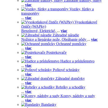
Záhradné traktory, ridery
...
viac
Voziky, fúriky a
transportéry
...
viac
Vysokotlakové
čističe (WAPky)
Benzínové,
Elektrické,
...
viac
Záhradné náradie
Nožnice a štepárske nože,
Obrábanie pôdy
...
viac
Ochranné pomôcky
...
viac
Postrekovače
...
viac
Hadice a príslušenstvo
...
viac
Poštové schránky
...
viac
Záhradné domčeky
...
viac
Rebríky a schodíky
...
viac
Konvy, nádoby a sudy
...
viac
Bandasky