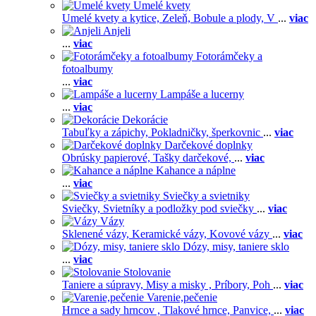
Umelé kvety
Umelé kvety a kytice,
Zeleň,
Bobule a plody,
V
...
viac
Anjeli
...
viac
Fotorámčeky a
fotoalbumy
...
viac
Lampáše a lucerny
...
viac
Dekorácie
Tabuľky a zápichy,
Pokladničky, šperkovnic
...
viac
Darčekové doplnky
Obrúsky papierové,
Tašky darčekové,
...
viac
Kahance a náplne
...
viac
Sviečky a svietniky
Sviečky,
Svietníky a podložky pod sviečky
...
viac
Vázy
Sklenené vázy,
Keramické vázy,
Kovové vázy
...
viac
Dózy, misy, taniere sklo
...
viac
Stolovanie
Taniere a súpravy,
Misy a misky ,
Príbory,
Poh
...
viac
Varenie,pečenie
Hrnce a sady hrncov ,
Tlakové hrnce,
Panvice,
...
viac