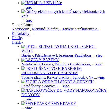
USB kľúče
...
viac
Čítačky elektronických
kníh
...
viac
Odporúčame:
Notebooky
,
Mobilné Telefóny
,
Tablety a príslušenstvo
,
Kalkulačky
, ...
Hračky
Hračky
LETO - SLNKO -
VODA
Bazény,
Príslušenstvo k bazénom,
Paddleboa
...
viac
BAZÉNY
Nafukovacie bazény,
Bazény s konštrukciou,
...
viac
PRISLUŠENSTVO K BÁZENOM
Solárne plachty,
Krycie plachty ,
Schodíky,
Vy
...
viac
ŠPORT A ODDYCH
Letné športy a oddych ,
...
viac
NAFUKOVAČKY
DO VODY
...
viac
ŠMYKĽAVKY
...
viac