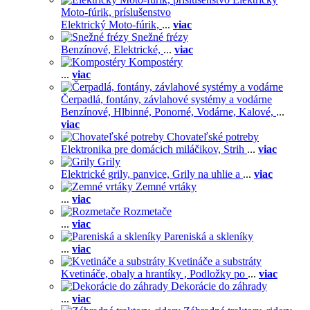
Moto-fúrik, príslušenstvo
Elektrický Moto-fúrik,
...
viac
Snežné frézy
Benzínové,
Elektrické,
...
viac
Kompostéry
...
viac
Čerpadlá, fontány, závlahové systémy a vodárne
Benzínové,
Hlbinné,
Ponorné,
Vodárne,
Kalové,
...
viac
Chovateľské potreby
Elektronika pre domácich miláčikov,
Strih
...
viac
Grily
Elektrické grily, panvice,
Grily na uhlie a
...
viac
Zemné vrtáky
...
viac
Rozmetače
...
viac
Pareniská a skleníky
...
viac
Kvetináče a substráty
Kvetináče, obaly a hrantíky ,
Podložky po
...
viac
Dekorácie do záhrady
...
viac