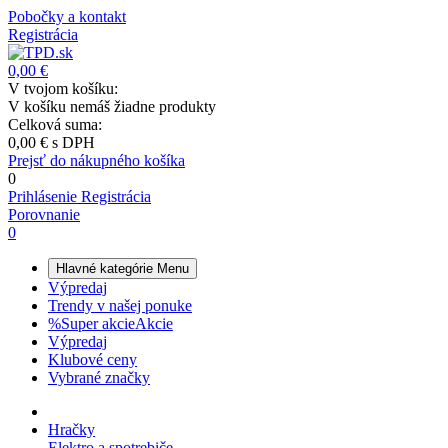
Pobočky a kontakt
Registrácia
0,00 €
V tvojom košíku:
V košíku nemáš žiadne produkty
Celková suma:
0,00 €
s DPH
Prejsť do nákupného košíka
0
Prihlásenie
Registrácia
Porovnanie
0
Hlavné kategórie
Menu
Výpredaj
Trendy v našej ponuke
%
Super akcie
Akcie
Výpredaj
Klubové ceny
Vybrané značky
Hračky
Elektro a spotrebiče