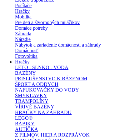
Počítače
Hračky
Mobilita
Pre deti a štvornohých miláčikov
Domáce potreby
Záhrada
Náradie
Nábytok a zariadenie domácnosti a záhrady
Domácnosť
Fotovoltika
Hračky
LETO - SLNKO - VODA
BAZÉNY
PRISLUŠENSTVO K BÁZENOM
ŠPORT A ODDYCH
NAFUKOVAČKY DO VODY
ŠMYKĽAVKY
TRAMPOLÍNY
VÍRIVÉ BAZÉNY
HRAČKY NA ZÁHRADU
LEGO®
BÁBIKY
AUTÍČKA
Z FILMOV, HIER A ROZPRÁVOK