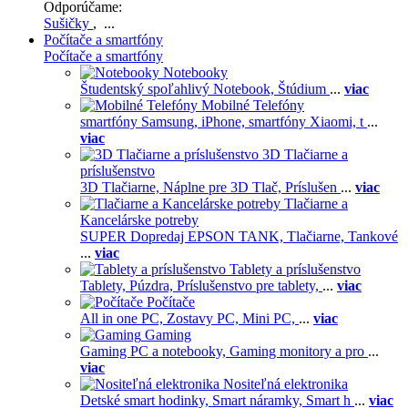
Odporúčame:
Sušičky
, ...
Počítače a smartfóny
Počítače a smartfóny
Notebooky
Študentský spoľahlivý Notebook,
Štúdium
...
viac
Mobilné Telefóny
smartfóny Samsung,
iPhone,
smartfóny Xiaomi,
t
...
viac
3D Tlačiarne a
príslušenstvo
3D Tlačiarne,
Náplne pre 3D Tlač,
Príslušen
...
viac
Tlačiarne a
Kancelárske potreby
SUPER Dopredaj EPSON TANK,
Tlačiarne,
Tankové
...
viac
Tablety a príslušenstvo
Tablety,
Púzdra,
Príslušenstvo pre tablety,
...
viac
Počítače
All in one PC,
Zostavy PC,
Mini PC,
...
viac
Gaming
Gaming PC a notebooky,
Gaming monitory a pro
...
viac
Nositeľná elektronika
Detské smart hodinky,
Smart náramky,
Smart h
...
viac