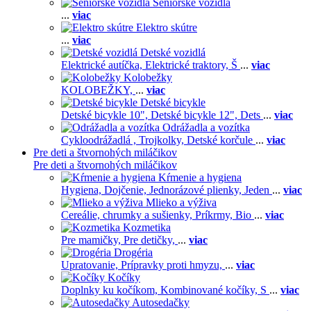
Seniorské vozidlá
...
viac
Elektro skútre
...
viac
Detské vozidlá
Elektrické autíčka,
Elektrické traktory,
Š
...
viac
Kolobežky
KOLOBEŽKY,
...
viac
Detské bicykle
Detské bicykle 10",
Detské bicykle 12",
Dets
...
viac
Odrážadla a vozítka
Cykloodrážadlá ,
Trojkolky,
Detské korčule
...
viac
Pre deti a štvornohých miláčikov
Pre deti a štvornohých miláčikov
Kŕmenie a hygiena
Hygiena,
Dojčenie,
Jednorázové plienky,
Jeden
...
viac
Mlieko a výživa
Cereálie, chrumky a sušienky,
Príkrmy,
Bio
...
viac
Kozmetika
Pre mamičky,
Pre detičky,
...
viac
Drogéria
Upratovanie,
Prípravky proti hmyzu,
...
viac
Kočíky
Doplnky ku kočíkom,
Kombinované kočíky,
S
...
viac
Autosedačky