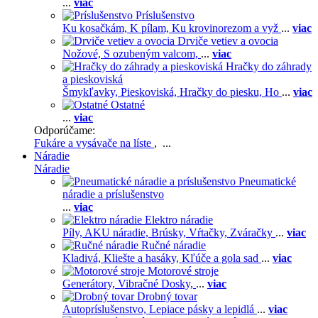
...
viac
Príslušenstvo
Ku kosačkám,
K pílam,
Ku krovinorezom a vyž
...
viac
Drviče vetiev a ovocia
Nožové,
S ozubeným valcom,
...
viac
Hračky do záhrady
a pieskoviská
Šmykľavky,
Pieskoviská,
Hračky do piesku,
Ho
...
viac
Ostatné
...
viac
Odporúčame:
Fukáre a vysávače na líste
, ...
Náradie
Náradie
Pneumatické
náradie a príslušenstvo
...
viac
Elektro náradie
Píly,
AKU náradie,
Brúsky,
Vŕtačky,
Zváračky
...
viac
Ručné náradie
Kladivá,
Kliešte a hasáky,
Kľúče a gola sad
...
viac
Motorové stroje
Generátory,
Vibračné Dosky,
...
viac
Drobný tovar
Autopríslušenstvo,
Lepiace pásky a lepidlá
...
viac