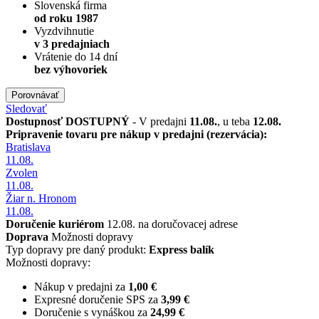
Slovenská firma
od roku 1987
Vyzdvihnutie
v 3 predajniach
Vrátenie do 14 dní
bez výhovoriek
Porovnávať
Sledovať
Dostupnosť
DOSTUPNÝ
- V predajni
11.08.
, u teba
12.08.
Pripravenie tovaru pre nákup v predajni (rezervácia):
Bratislava
11.08.
Zvolen
11.08.
Žiar n. Hronom
11.08.
Doručenie kuriérom
12.08. na doručovacej adrese
Doprava
Možnosti dopravy
Typ dopravy pre daný produkt:
Express balík
Možnosti dopravy:
Nákup v predajni za
1,00 €
Expresné doručenie SPS za
3,99 €
Doručenie s vynáškou za
24,99 €