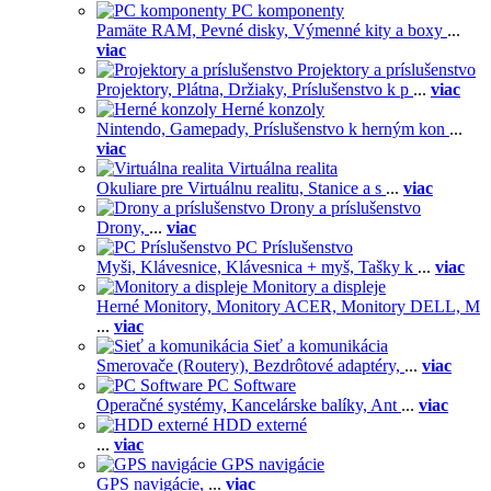
PC komponenty
Pamäte RAM,
Pevné disky,
Výmenné kity a boxy
...
viac
Projektory a príslušenstvo
Projektory,
Plátna,
Držiaky,
Príslušenstvo k p
...
viac
Herné konzoly
Nintendo,
Gamepady,
Príslušenstvo k herným kon
...
viac
Virtuálna realita
Okuliare pre Virtuálnu realitu,
Stanice a s
...
viac
Drony a príslušenstvo
Drony,
...
viac
PC Príslušenstvo
Myši,
Klávesnice,
Klávesnica + myš,
Tašky k
...
viac
Monitory a displeje
Herné Monitory,
Monitory ACER,
Monitory DELL,
M
...
viac
Sieť a komunikácia
Smerovače (Routery),
Bezdrôtové adaptéry,
...
viac
PC Software
Operačné systémy,
Kancelárske balíky,
Ant
...
viac
HDD externé
...
viac
GPS navigácie
GPS navigácie,
...
viac