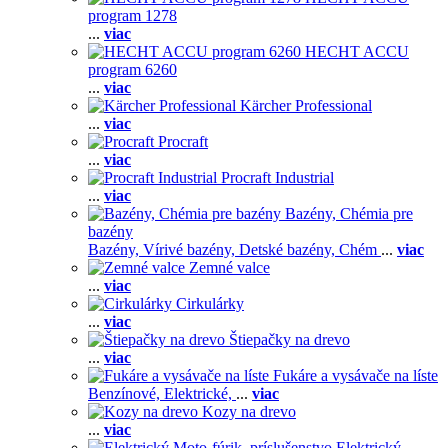
program 1278
...
viac
HECHT ACCU
program 6260
...
viac
Kärcher Professional
...
viac
Procraft
...
viac
Procraft Industrial
...
viac
Bazény, Chémia pre
bazény
Bazény,
Vírivé bazény,
Detské bazény,
Chém
...
viac
Zemné valce
...
viac
Cirkulárky
...
viac
Štiepačky na drevo
...
viac
Fukáre a vysávače na líste
Benzínové,
Elektrické,
...
viac
Kozy na drevo
...
viac
Elektrický