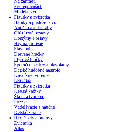
Na záhradu
Pre najmenších
Modelárstvo
Figúrky a zvieratká
Bábiky a príslušenstvo
Autíčka a autodráhy
Obľubené postavy
Kostýmy a oslavy
Hry na profesie
Stavebnice
Drevené hračky
Plyšové hračky
Spoločenské hry a hlavolamy
Detské hudobné nástroje
Kreatívne tvorenie
LEGO®
Figúrky a zvieratká
Detské knižky
Škola a tvorenie
Puzzle
Vzdelávacie a náučné
Detské zbrane
Herné sety a budovy
Zvieratká
Atlas