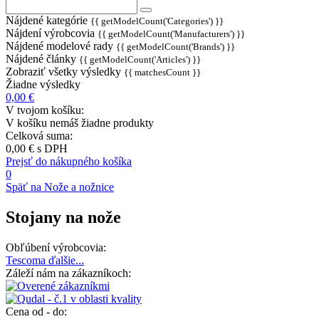
Nájdené kategórie
{{ getModelCount('Categories') }}
Nájdení výrobcovia
{{ getModelCount('Manufacturers') }}
Nájdené modelové rady
{{ getModelCount('Brands') }}
Nájdené články
{{ getModelCount('Articles') }}
Zobraziť všetky výsledky
{{ matchesCount }}
Žiadne výsledky
0,00 €
V tvojom košíku:
V košíku nemáš žiadne produkty
Celková suma:
0,00 €
s DPH
Prejsť do nákupného košíka
0
Späť na Nože a nožnice
Stojany na nože
Obľúbení výrobcovia:
Tescoma
ďalšie...
Záleží nám na zákazníkoch:
Cena od - do: