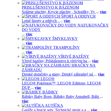
PRISLUŠENSTVO K BÁZENOM
Solárne plachty,
Krycie plachty ,
Schodíky,
Vy
...
viac
ŠPORT A ODDYCH
Letné športy a oddych ,
...
viac
NAFUKOVAČKY
DO VODY
...
viac
ŠMYKĽAVKY
...
viac
TRAMPOLÍNY
...
viac
VÍRIVÉ BAZÉNY
Vírivé bazény,
Príslušenstvo k vírivým ba
...
viac
HRAČKY NA
ZÁHRADU
Detské domčeky a stany,
Detský záhradný ná
...
viac
LEGO®
LEGO® Pokémon™,
LEGO® Editions,
LEGO®
DUP
...
viac
BÁBIKY
Bábiky Baby Born,
Bábiky Baby Annabell,
Bábi
...
viac
AUTÍČKA
Garáže a hracie sety,
Technické stroje a a
...
viac