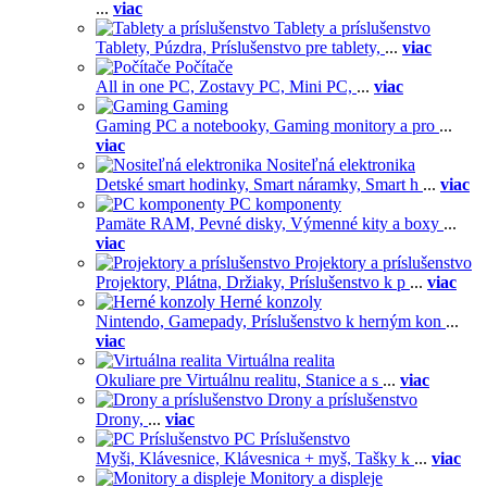
...
viac
Tablety a príslušenstvo
Tablety,
Púzdra,
Príslušenstvo pre tablety,
...
viac
Počítače
All in one PC,
Zostavy PC,
Mini PC,
...
viac
Gaming
Gaming PC a notebooky,
Gaming monitory a pro
...
viac
Nositeľná elektronika
Detské smart hodinky,
Smart náramky,
Smart h
...
viac
PC komponenty
Pamäte RAM,
Pevné disky,
Výmenné kity a boxy
...
viac
Projektory a príslušenstvo
Projektory,
Plátna,
Držiaky,
Príslušenstvo k p
...
viac
Herné konzoly
Nintendo,
Gamepady,
Príslušenstvo k herným kon
...
viac
Virtuálna realita
Okuliare pre Virtuálnu realitu,
Stanice a s
...
viac
Drony a príslušenstvo
Drony,
...
viac
PC Príslušenstvo
Myši,
Klávesnice,
Klávesnica + myš,
Tašky k
...
viac
Monitory a displeje