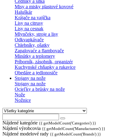
Cedníky a sitká
Misy a misky plastové kovové
Haluškár
Krájače na vajíčka
Lisy na citrusy
Lisy na cesnak
Mlynčeky, stroje a lisy
Odkvapkávače
Chlebníky, ošatky
Zapalovaće a flambovače
Minútky a teplomery
Príborník, zásobník, organizér
Kuchynské chňapky a rukavice
Obedáre a jedlonosiče
Stojany na nože
Stojany na nože
Ocieľky a brúsky na nože
Nože
Nožnice
Nájdené kategórie
{{ getModelCount('Categories') }}
Nájdení výrobcovia
{{ getModelCount('Manufacturers') }}
Nájdené modelové rady
{{ getModelCount('Brands') }}