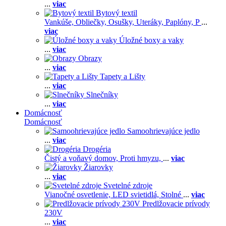
...
viac
Bytový textil
Vankúše,
Obliečky,
Osušky,
Uteráky,
Paplóny,
P
...
viac
Úložné boxy a vaky
...
viac
Obrazy
...
viac
Tapety a Lišty
...
viac
Slnečníky
...
viac
Domácnosť
Domácnosť
Samoohrievajúce jedlo
...
viac
Drogéria
Čistý a voňavý domov,
Proti hmyzu,
...
viac
Žiarovky
...
viac
Svetelné zdroje
Vianočné osvetlenie,
LED svietidlá,
Stolné
...
viac
Predlžovacie prívody
230V
...
viac