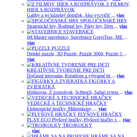
Z FILMOV,
HIER A ROZPRÁVOK
Gabby a jej kúzelný domček,
Ako vycvičiť
...
viac
SPOLOČENSKÉ HRY
Strategické hry,
Rodinné hry,
Párty hry,
Dets
...
viac
STAVEBNICE
iM.Master stavebnice,
Stavebnice GraviTrax,
ME
...
viac
PUZZLE
Detské puzzle,
3D Puzzle,
Puzzle 300d,
Puzzle 5
...
viac
KREATÍVNE TVORENIE PRE DETI
Dočasné tetovania,
Kreatívne a výtvarné hr
...
viac
FIGÚRKY A
ZVIERATKÁ
Hrdinovia,
Z rozprávok,
Schleich,
Safari zviera
...
viac
VEDECKÉ A TECHNICKÉ HRAČKY
Elektronické hračky,
Mikroskopy,
...
viac
PLYŠOVÉ HRAČKY
PLAY ECO Plyšové hračky,
Plyšové hračky s
...
viac
TROJKOLKY
...
viac
HRÁME SA NA