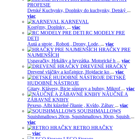
PROFESIE
Detské Kuchynky,
Doplnky do kuchynky,
Detský
...
viac
KARNEVAL
Kostýmy,
Doplnky,
...
viac
RC MODELY PRE
DETI
Autá a stroje ,
Roboti ,
Drony,
Lode,
...
viac
HRAČKY PRE
NAJMENŠÍCH
Uspavačky,
Hrkálky a hryzátka,
Motorické h
...
viac
DREVENÉ HRAČKY
Drevené vláčiky a koľajnice,
Hojdacie ko
...
viac
DETSKÉ
HUDOBNÉ NÁSTROJE
Gitary,
Klávesy,
Bicie súpravy a bubny,
Mikrof
...
viac
NÁUČNÉ A
ZÁBAVNÉ KNIHY
Pexeso,
Albi kúzelné čítanie ,
Kvído,
Zábav
...
viac
SQUISHMALLOWS
Squishmallows 20cm,
Squishmallows 30cm,
Squish
...
viac
RETRO HRAČKY
...
viac
LEGO Storage