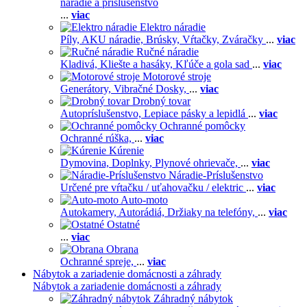
náradie a príslušenstvo
...
viac
Elektro náradie
Píly,
AKU náradie,
Brúsky,
Vŕtačky,
Zváračky
...
viac
Ručné náradie
Kladivá,
Kliešte a hasáky,
Kľúče a gola sad
...
viac
Motorové stroje
Generátory,
Vibračné Dosky,
...
viac
Drobný tovar
Autopríslušenstvo,
Lepiace pásky a lepidlá
...
viac
Ochranné pomôcky
Ochranné rúška,
...
viac
Kúrenie
Dymovina,
Doplnky,
Plynové ohrievače,
...
viac
Náradie-Príslušenstvo
Určené pre vŕtačku / uťahovačku / elektric
...
viac
Auto-moto
Autokamery,
Autorádiá,
Držiaky na telefóny,
...
viac
Ostatné
...
viac
Obrana
Ochranné spreje,
...
viac
Nábytok a zariadenie domácnosti a záhrady
Nábytok a zariadenie domácnosti a záhrady
Záhradný nábytok