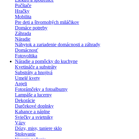
Počítače
Hračky
Mobilita
Pre deti a štvornohých miláčikov
Domáce potreby
Záhrada
Náradie
Nábytok a zariadenie domácnosti a záhrady
Domácnosť
Fotovoltika
Náradie a pomôcky do kuchyne
Kvetináče a substráty
Substráty a hnojivá
Umelé kvety
Anjeli
Fotorámčeky a fotoalbumy
Lampáše a lucerny
Dekorácie
Darčekové doplnky
Kahance a náplne
Sviečky a svietniky
Vázy
Dózy, misy, taniere sklo
Stolovanie