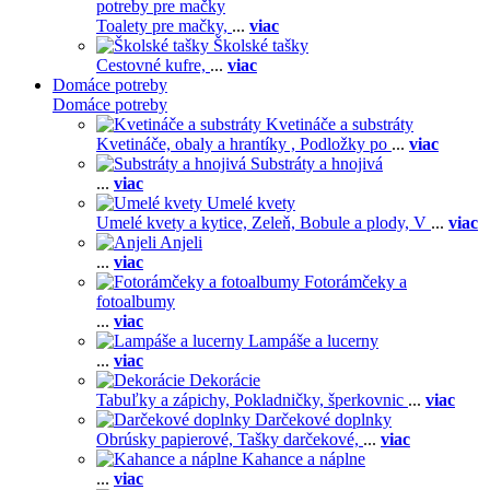
potreby pre mačky
Toalety pre mačky,
...
viac
Školské tašky
Cestovné kufre,
...
viac
Domáce potreby
Domáce potreby
Kvetináče a substráty
Kvetináče, obaly a hrantíky ,
Podložky po
...
viac
Substráty a hnojivá
...
viac
Umelé kvety
Umelé kvety a kytice,
Zeleň,
Bobule a plody,
V
...
viac
Anjeli
...
viac
Fotorámčeky a
fotoalbumy
...
viac
Lampáše a lucerny
...
viac
Dekorácie
Tabuľky a zápichy,
Pokladničky, šperkovnic
...
viac
Darčekové doplnky
Obrúsky papierové,
Tašky darčekové,
...
viac
Kahance a náplne
...
viac