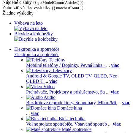
Nájdené články
{{ getModelCount('Articles') }}
Zobraziť všetky výsledky
{{ matchesCount }}
Žiadne výsledky
Výbava na leto
Bicykle a kolobežky
Elektronika a spotrebiče
Elektronika a spotrebiče
Telefóny
Mobilné telefóny / Doplnky,
Pevná linka -
...
viac
Televízory
Android & Google TV,
OLED TV,
QLED, Neo
QLED T
...
viac
Video
Prehrávače,
Projektory a príslušenstvo,
Sa
...
viac
Audio
Bezdrôtové reproduktory,
Soundbary,
Mikro/Mi
...
viac
Domáce kiná
...
viac
Biela technika
Voľne stojace spotrebiče,
Vstavané spotreb
...
viac
Malé spotrebiče