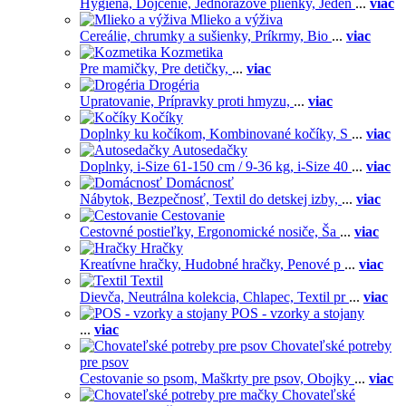
Hygiena,
Dojčenie,
Jednorázové plienky,
Jeden
...
viac
Mlieko a výživa
Cereálie, chrumky a sušienky,
Príkrmy,
Bio
...
viac
Kozmetika
Pre mamičky,
Pre detičky,
...
viac
Drogéria
Upratovanie,
Prípravky proti hmyzu,
...
viac
Kočíky
Doplnky ku kočíkom,
Kombinované kočíky,
S
...
viac
Autosedačky
Doplnky,
i-Size 61-150 cm / 9-36 kg,
i-Size 40
...
viac
Domácnosť
Nábytok,
Bezpečnosť,
Textil do detskej izby,
...
viac
Cestovanie
Cestovné postieľky,
Ergonomické nosiče,
Ša
...
viac
Hračky
Kreatívne hračky,
Hudobné hračky,
Penové p
...
viac
Textil
Dievča,
Neutrálna kolekcia,
Chlapec,
Textil pr
...
viac
POS - vzorky a stojany
...
viac
Chovateľské potreby
pre psov
Cestovanie so psom,
Maškrty pre psov,
Obojky
...
viac
Chovateľské