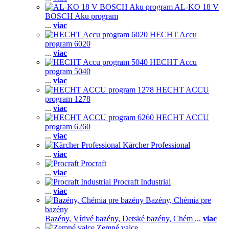
AL-KO 18 V
BOSCH Aku program
...
viac
HECHT Accu
program 6020
...
viac
HECHT Accu
program 5040
...
viac
HECHT ACCU
program 1278
...
viac
HECHT ACCU
program 6260
...
viac
Kärcher Professional
...
viac
Procraft
...
viac
Procraft Industrial
...
viac
Bazény, Chémia pre
bazény
Bazény,
Vírivé bazény,
Detské bazény,
Chém
...
viac
Zemné valce