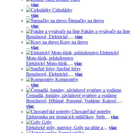
...
viac
Cirkulárky
...
viac
Štiepačky na drevo
...
viac
Fukáre a vysávače na líste
Benzínové,
Elektrické,
...
viac
Kozy na drevo
...
viac
Elektrický
Moto-fúrik, príslušenstvo
Elektrický Moto-fúrik,
...
viac
Snežné frézy
Benzínové,
Elektrické,
...
viac
Kompostéry
...
viac
Čerpadlá, fontány, závlahové systémy a vodárne
Benzínové,
Hlbinné,
Ponorné,
Vodárne,
Kalové,
...
viac
Chovateľské potreby
Elektronika pre domácich miláčikov,
Strih
...
viac
Grily
Elektrické grily, panvice,
Grily na uhlie a
...
viac
Zemné vrtáky