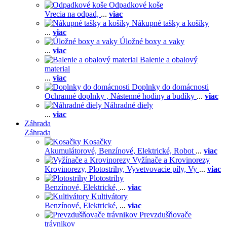
Odpadkové koše
Vrecia na odpad,
...
viac
Nákupné tašky a košíky
...
viac
Úložné boxy a vaky
...
viac
Balenie a obalový
material
...
viac
Doplnky do domácnosti
Ochranné doplnky ,
Nástenné hodiny a budíky
...
viac
Náhradné diely
...
viac
Záhrada
Záhrada
Kosačky
Akumulátorové,
Benzínové,
Elektrické,
Robot
...
viac
Vyžínače a Krovinorezy
Krovinorezy,
Plotostrihy,
Vyvetvovacie píly,
Vy
...
viac
Plotostrihy
Benzínové,
Elektrické,
...
viac
Kultivátory
Benzínové,
Elektrické,
...
viac
Prevzdušňovače
trávnikov