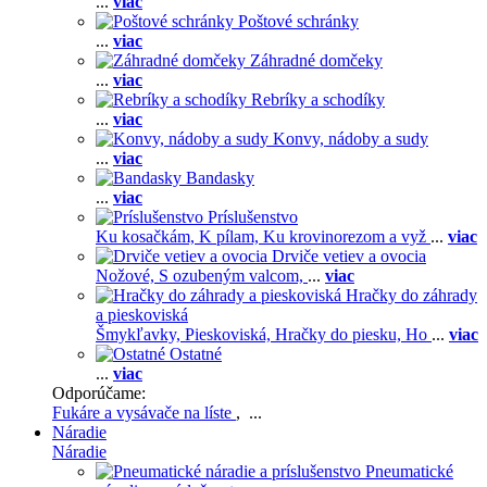
...
viac
Poštové schránky
...
viac
Záhradné domčeky
...
viac
Rebríky a schodíky
...
viac
Konvy, nádoby a sudy
...
viac
Bandasky
...
viac
Príslušenstvo
Ku kosačkám,
K pílam,
Ku krovinorezom a vyž
...
viac
Drviče vetiev a ovocia
Nožové,
S ozubeným valcom,
...
viac
Hračky do záhrady
a pieskoviská
Šmykľavky,
Pieskoviská,
Hračky do piesku,
Ho
...
viac
Ostatné
...
viac
Odporúčame:
Fukáre a vysávače na líste
, ...
Náradie
Náradie
Pneumatické