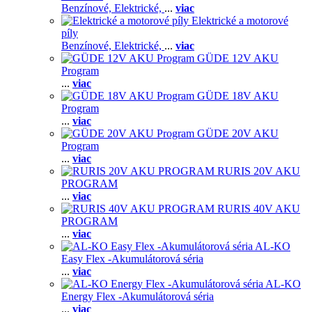
Benzínové,
Elektrické,
...
viac
Elektrické a motorové
píly
Benzínové,
Elektrické,
...
viac
GÜDE 12V AKU
Program
...
viac
GÜDE 18V AKU
Program
...
viac
GÜDE 20V AKU
Program
...
viac
RURIS 20V AKU
PROGRAM
...
viac
RURIS 40V AKU
PROGRAM
...
viac
AL-KO
Easy Flex -Akumulátorová séria
...
viac
AL-KO
Energy Flex -Akumulátorová séria
...
viac