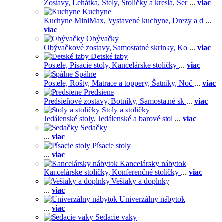
Zostavy,
Lehátka,
Stoly,
Stoličky a kreslá,
Ser
...
viac
Kuchyne
Kuchyne MiniMax,
Vystavené kuchyne,
Drezy a d
...
viac
Obývačky
Obývačkové zostavy,
Samostatné skrinky,
Ko
...
viac
Detské izby
Postele,
Písacie stoly,
Kancelárske stoličky
...
viac
Spálne
Postele,
Rošty,
Matrace a toppery,
Šatníky,
Noč
...
viac
Predsiene
Predsieňové zostavy,
Botníky,
Samostatné sk
...
viac
Stoly a stoličky
Jedálenské stoly,
Jedálenské a barové stol
...
viac
Sedačky
...
viac
Písacie stoly
...
viac
Kancelársky nábytok
Kancelárske stoličky,
Konferenčné stoličky
...
viac
Vešiaky a doplnky
...
viac
Univerzálny nábytok
...
viac
Sedacie vaky