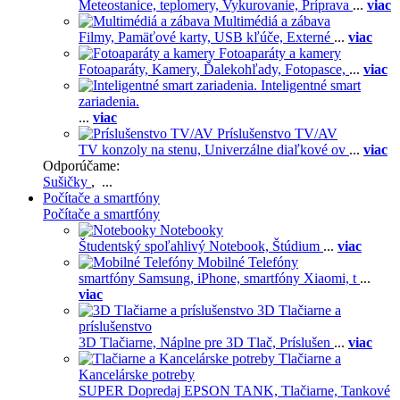
Meteostanice, teplomery,
Vykurovanie,
Príprava
...
viac
Multimédiá a zábava
Filmy,
Pamäťové karty,
USB kľúče,
Externé
...
viac
Fotoaparáty a kamery
Fotoaparáty,
Kamery,
Ďalekohľady,
Fotopasce,
...
viac
Inteligentné smart
zariadenia.
...
viac
Príslušenstvo TV/AV
TV konzoly na stenu,
Univerzálne diaľkové ov
...
viac
Odporúčame:
Sušičky
, ...
Počítače a smartfóny
Počítače a smartfóny
Notebooky
Študentský spoľahlivý Notebook,
Štúdium
...
viac
Mobilné Telefóny
smartfóny Samsung,
iPhone,
smartfóny Xiaomi,
t
...
viac
3D Tlačiarne a
príslušenstvo
3D Tlačiarne,
Náplne pre 3D Tlač,
Príslušen
...
viac
Tlačiarne a
Kancelárske potreby
SUPER Dopredaj EPSON TANK,
Tlačiarne,
Tankové