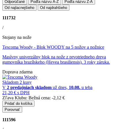
Odporúčané
Podľa názvu A-Z
Podľa názvu Z-A
Od najlacnejšieho
Od najdrahšieho
111732
/
Stojany na nože
Tescoma Woody
- Blok WOODY na 5 nožov a nožnice
Masívny univerzálny blok na nože z prvotriedneho dreva
gumovníka brazílskeho (Hevea brasiliensis). 3 roky záruka.
Doprava zdarma
Skladom 2 kusy
V
2 predajniach
skladom
už dnes,
10.08.
u teba
21,20 €
s DPH
Zľava Klubu:
Bežná cena:
-2,12 €
Pridať do košíka
Porovnať
111596