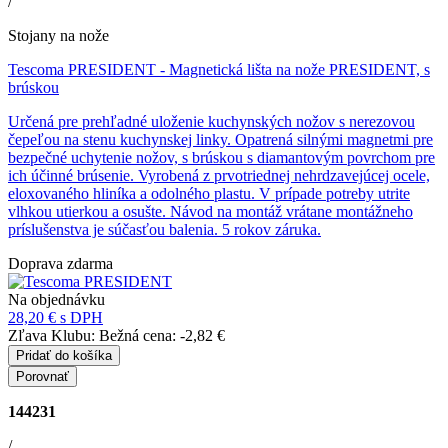
/
Stojany na nože
Tescoma PRESIDENT
- Magnetická lišta na nože PRESIDENT, s
brúskou
Určená pre prehľadné uloženie kuchynských nožov s nerezovou
čepeľou na stenu kuchynskej linky. Opatrená silnými magnetmi pre
bezpečné uchytenie nožov, s brúskou s diamantovým povrchom pre
ich účinné brúsenie. Vyrobená z prvotriednej nehrdzavejúcej ocele,
eloxovaného hliníka a odolného plastu. V prípade potreby utrite
vlhkou utierkou a osušte. Návod na montáž vrátane montážneho
príslušenstva je súčasťou balenia. 5 rokov záruka.
Doprava zdarma
Na objednávku
28,20 €
s DPH
Zľava Klubu:
Bežná cena:
-2,82 €
Pridať do košíka
Porovnať
144231
/