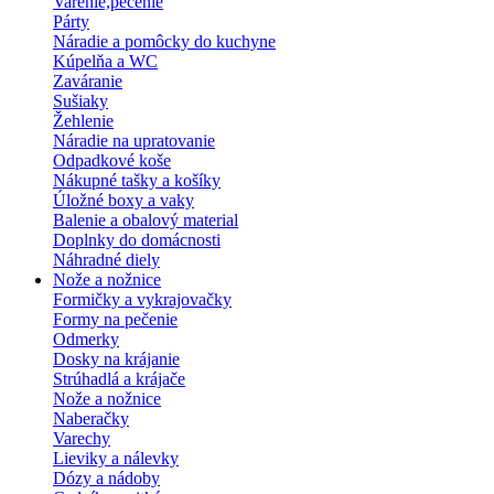
Varenie,pečenie
Párty
Náradie a pomôcky do kuchyne
Kúpelňa a WC
Zaváranie
Sušiaky
Žehlenie
Náradie na upratovanie
Odpadkové koše
Nákupné tašky a košíky
Úložné boxy a vaky
Balenie a obalový material
Doplnky do domácnosti
Náhradné diely
Nože a nožnice
Formičky a vykrajovačky
Formy na pečenie
Odmerky
Dosky na krájanie
Strúhadlá a krájače
Nože a nožnice
Naberačky
Varechy
Lieviky a nálevky
Dózy a nádoby