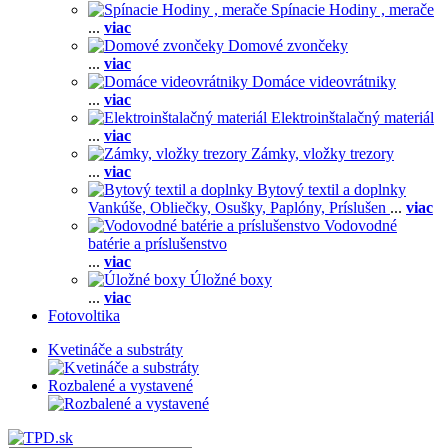
Spínacie Hodiny , merače
...
viac
Domové zvončeky
...
viac
Domáce videovrátniky
...
viac
Elektroinštalačný materiál
...
viac
Zámky, vložky trezory
...
viac
Bytový textil a doplnky
Vankúše,
Obliečky,
Osušky,
Paplóny,
Príslušen
...
viac
Vodovodné
batérie a príslušenstvo
...
viac
Úložné boxy
...
viac
Fotovoltika
Kvetináče a substráty
Rozbalené a vystavené