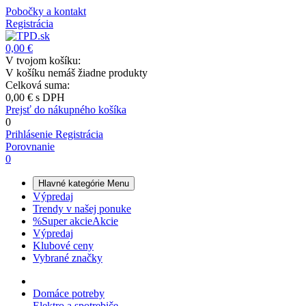
Pobočky a kontakt
Registrácia
0,00 €
V tvojom košíku:
V košíku nemáš žiadne produkty
Celková suma:
0,00 €
s DPH
Prejsť do nákupného košíka
0
Prihlásenie
Registrácia
Porovnanie
0
Hlavné kategórie
Menu
Výpredaj
Trendy v našej ponuke
%
Super akcie
Akcie
Výpredaj
Klubové ceny
Vybrané značky
Domáce potreby
Elektro a spotrebiče