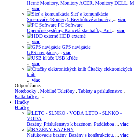
Herné Monitory,
Monitory ACER,
Monitory DELL,
M
...
viac
Sieť a komunikácia
Smerovače (Routery),
Bezdrôtové adaptéry,
...
viac
PC Software
Operačné systémy,
Kancelárske balíky,
Ant
...
viac
HDD externé
...
viac
GPS navigácie
GPS navigácie,
...
viac
USB kľúče
...
viac
Čítačky elektronických
kníh
...
viac
Odporúčame:
Notebooky
,
Mobilné Telefóny
,
Tablety a príslušenstvo
,
Kalkulačky
, ...
Hračky
Hračky
LETO - SLNKO -
VODA
Bazény,
Príslušenstvo k bazénom,
Paddleboa
...
viac
BAZÉNY
Nafukovacie bazény,
Bazény s konštrukciou,
...
viac