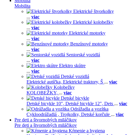
Mobilita
Mobilita
Elektrické štvorkolky
...
viac
Elektrické kolobežky
...
viac
Elektrické motorky
...
viac
Benzínové motorky
...
viac
Seniorské vozidlá
...
viac
Elektro skútre
...
viac
Detské vozidlá
Elektrické autíčka,
Elektrické traktory,
Š
...
viac
Kolobežky
KOLOBEŽKY,
...
viac
Detské bicykle
Detské bicykle 10",
Detské bicykle 12",
Dets
...
viac
Odrážadla a vozítka
Cykloodrážadlá ,
Trojkolky,
Detské korčule
...
viac
Pre deti a štvornohých miláčikov
Pre deti a štvornohých miláčikov
Kŕmenie a hygiena