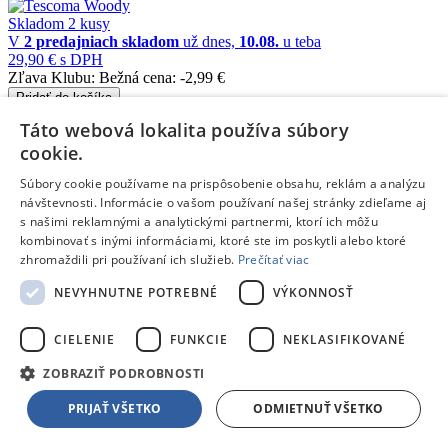
Skladom 2 kusy
V
2 predajniach
skladom
už dnes,
10.08.
u teba
29,90 €
s DPH
Zľava Klubu:
Bežná cena:
-2,99 €
Pridať do košíka
Porovnať
Táto webová lokalita používa súbory
cookie.
205436
Súbory cookie používame na prispôsobenie obsahu, reklám a analýzu
/
návštevnosti. Informácie o vašom používaní našej stránky zdieľame aj
s našimi reklamnými a analytickými partnermi, ktorí ich môžu
Stojany na nože
kombinovať s inými informáciami, ktoré ste im poskytli alebo ktoré
Tescoma ONLINE
- Blok na nože a krájacie dosky ONLINE
zhromaždili pri používaní ich služieb.
Prečítať viac
Doprava zdarma
NEVYHNUTNE POTREBNÉ
VÝKONNOSŤ
Na objednávku
CIELENIE
FUNKCIE
NEKLASIFIKOVANÉ
33,30 €
s DPH
Zľava Klubu:
Bežná cena:
-3,33 €
ZOBRAZIŤ PODROBNOSTI
Pridať do košíka
Porovnať
PRIJAŤ VŠETKO
ODMIETNUŤ VŠETKO
149584