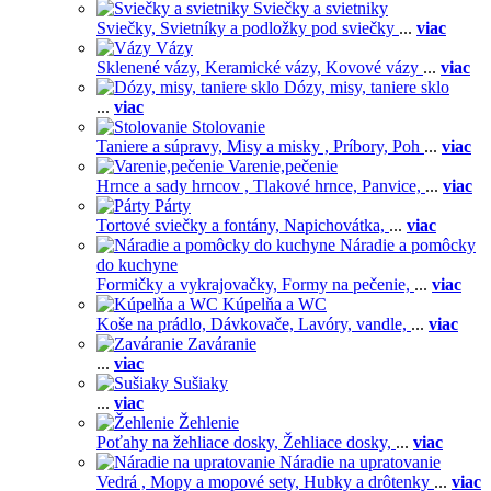
Sviečky a svietniky
Sviečky,
Svietníky a podložky pod sviečky
...
viac
Vázy
Sklenené vázy,
Keramické vázy,
Kovové vázy
...
viac
Dózy, misy, taniere sklo
...
viac
Stolovanie
Taniere a súpravy,
Misy a misky ,
Príbory,
Poh
...
viac
Varenie,pečenie
Hrnce a sady hrncov ,
Tlakové hrnce,
Panvice,
...
viac
Párty
Tortové sviečky a fontány,
Napichovátka,
...
viac
Náradie a pomôcky
do kuchyne
Formičky a vykrajovačky,
Formy na pečenie,
...
viac
Kúpelňa a WC
Koše na prádlo,
Dávkovače,
Lavóry, vandle,
...
viac
Zaváranie
...
viac
Sušiaky
...
viac
Žehlenie
Poťahy na žehliace dosky,
Žehliace dosky,
...
viac
Náradie na upratovanie
Vedrá ,
Mopy a mopové sety,
Hubky a drôtenky
...
viac