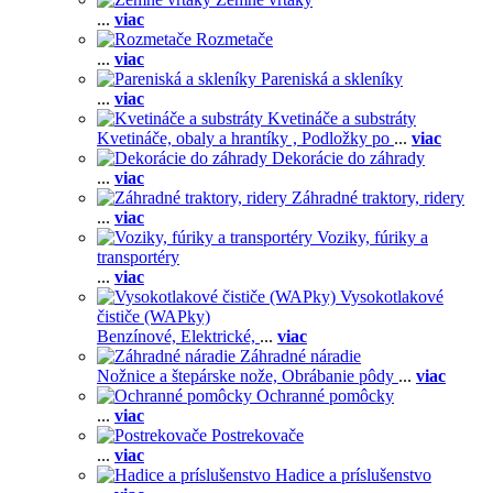
...
viac
Rozmetače
...
viac
Pareniská a skleníky
...
viac
Kvetináče a substráty
Kvetináče, obaly a hrantíky ,
Podložky po
...
viac
Dekorácie do záhrady
...
viac
Záhradné traktory, ridery
...
viac
Voziky, fúriky a
transportéry
...
viac
Vysokotlakové
čističe (WAPky)
Benzínové,
Elektrické,
...
viac
Záhradné náradie
Nožnice a štepárske nože,
Obrábanie pôdy
...
viac
Ochranné pomôcky
...
viac
Postrekovače
...
viac
Hadice a príslušenstvo