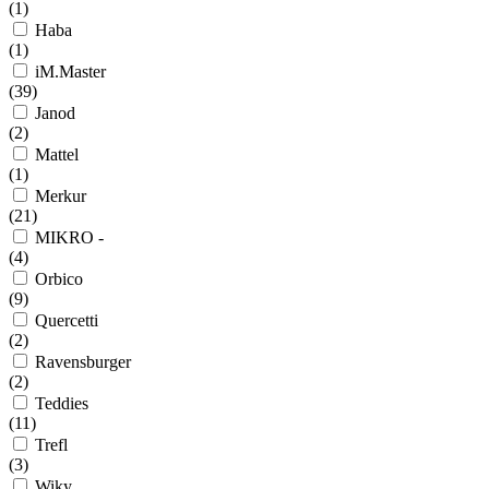
(
1
)
Haba
(
1
)
iM.Master
(
39
)
Janod
(
2
)
Mattel
(
1
)
Merkur
(
21
)
MIKRO -
(
4
)
Orbico
(
9
)
Quercetti
(
2
)
Ravensburger
(
2
)
Teddies
(
11
)
Trefl
(
3
)
Wiky