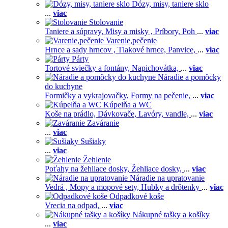
Dózy, misy, taniere sklo
...
viac
Stolovanie
Taniere a súpravy,
Misy a misky ,
Príbory,
Poh
...
viac
Varenie,pečenie
Hrnce a sady hrncov ,
Tlakové hrnce,
Panvice,
...
viac
Párty
Tortové sviečky a fontány,
Napichovátka,
...
viac
Náradie a pomôcky
do kuchyne
Formičky a vykrajovačky,
Formy na pečenie,
...
viac
Kúpelňa a WC
Koše na prádlo,
Dávkovače,
Lavóry, vandle,
...
viac
Zaváranie
...
viac
Sušiaky
...
viac
Žehlenie
Poťahy na žehliace dosky,
Žehliace dosky,
...
viac
Náradie na upratovanie
Vedrá ,
Mopy a mopové sety,
Hubky a drôtenky
...
viac
Odpadkové koše
Vrecia na odpad,
...
viac
Nákupné tašky a košíky
...
viac