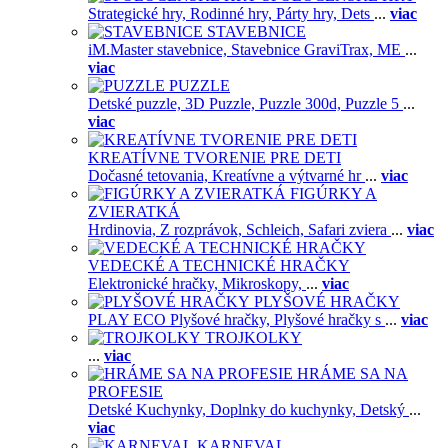
Strategické hry,
Rodinné hry,
Párty hry,
Dets
...
viac
STAVEBNICE
iM.Master stavebnice,
Stavebnice GraviTrax,
ME
...
viac
PUZZLE
Detské puzzle,
3D Puzzle,
Puzzle 300d,
Puzzle 5
...
viac
KREATÍVNE TVORENIE PRE DETI
Dočasné tetovania,
Kreatívne a výtvarné hr
...
viac
FIGÚRKY A
ZVIERATKÁ
Hrdinovia,
Z rozprávok,
Schleich,
Safari zviera
...
viac
VEDECKÉ A TECHNICKÉ HRAČKY
Elektronické hračky,
Mikroskopy,
...
viac
PLYŠOVÉ HRAČKY
PLAY ECO Plyšové hračky,
Plyšové hračky s
...
viac
TROJKOLKY
...
viac
HRÁME SA NA
PROFESIE
Detské Kuchynky,
Doplnky do kuchynky,
Detský
...
viac
KARNEVAL