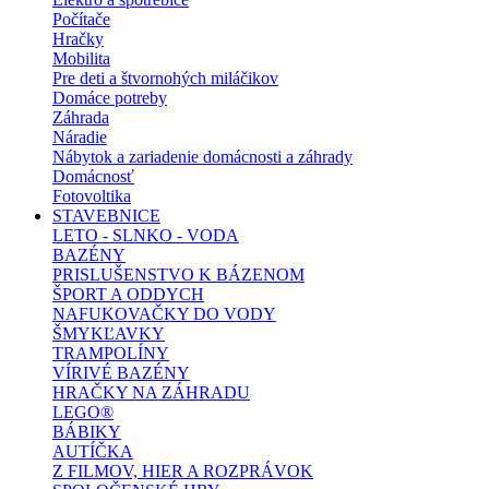
Počítače
Hračky
Mobilita
Pre deti a štvornohých miláčikov
Domáce potreby
Záhrada
Náradie
Nábytok a zariadenie domácnosti a záhrady
Domácnosť
Fotovoltika
STAVEBNICE
LETO - SLNKO - VODA
BAZÉNY
PRISLUŠENSTVO K BÁZENOM
ŠPORT A ODDYCH
NAFUKOVAČKY DO VODY
ŠMYKĽAVKY
TRAMPOLÍNY
VÍRIVÉ BAZÉNY
HRAČKY NA ZÁHRADU
LEGO®
BÁBIKY
AUTÍČKA
Z FILMOV, HIER A ROZPRÁVOK