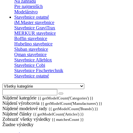
Na záhradu
Pre najmenších
Modelárstvo
Stavebnice ostatné
iM.Master stavebnice
Stavebnice GraviTrax
MERKUR stavebnice
Boffin stavebnice
Hubelino stavebnice
Sluban stavebnice
Qman stavebnice
Stavebnice Alleblox
Stavebnice Cobi
Stavebnice Fischertechnik
Stavebnice ostatné
Nájdené kategórie
{{ getModelCount('Categories') }}
Nájdení výrobcovia
{{ getModelCount('Manufacturers') }}
Nájdené modelové rady
{{ getModelCount('Brands') }}
Nájdené články
{{ getModelCount('Articles') }}
Zobraziť všetky výsledky
{{ matchesCount }}
Žiadne výsledky