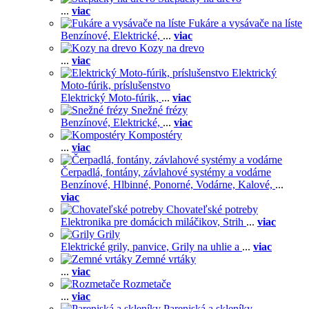
...
viac
Fukáre a vysávače na líste
Benzínové,
Elektrické,
...
viac
Kozy na drevo
...
viac
Elektrický
Moto-fúrik, príslušenstvo
Elektrický Moto-fúrik,
...
viac
Snežné frézy
Benzínové,
Elektrické,
...
viac
Kompostéry
...
viac
Čerpadlá, fontány, závlahové systémy a vodárne
Benzínové,
Hlbinné,
Ponorné,
Vodárne,
Kalové,
...
viac
Chovateľské potreby
Elektronika pre domácich miláčikov,
Strih
...
viac
Grily
Elektrické grily, panvice,
Grily na uhlie a
...
viac
Zemné vrtáky
...
viac
Rozmetače
...
viac
Pareniská a skleníky