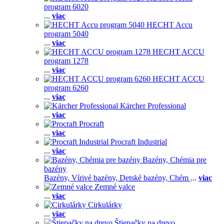
program 6020
...
viac
HECHT Accu
program 5040
...
viac
HECHT ACCU
program 1278
...
viac
HECHT ACCU
program 6260
...
viac
Kärcher Professional
...
viac
Procraft
...
viac
Procraft Industrial
...
viac
Bazény, Chémia pre
bazény
Bazény,
Vírivé bazény,
Detské bazény,
Chém
...
viac
Zemné valce
...
viac
Cirkulárky
...
viac
Štiepačky na drevo