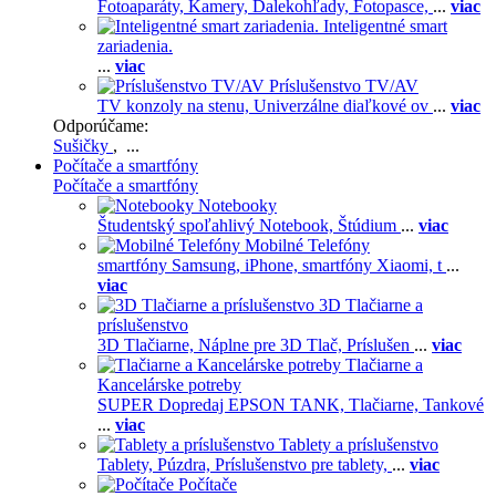
Fotoaparáty,
Kamery,
Ďalekohľady,
Fotopasce,
...
viac
Inteligentné smart
zariadenia.
...
viac
Príslušenstvo TV/AV
TV konzoly na stenu,
Univerzálne diaľkové ov
...
viac
Odporúčame:
Sušičky
, ...
Počítače a smartfóny
Počítače a smartfóny
Notebooky
Študentský spoľahlivý Notebook,
Štúdium
...
viac
Mobilné Telefóny
smartfóny Samsung,
iPhone,
smartfóny Xiaomi,
t
...
viac
3D Tlačiarne a
príslušenstvo
3D Tlačiarne,
Náplne pre 3D Tlač,
Príslušen
...
viac
Tlačiarne a
Kancelárske potreby
SUPER Dopredaj EPSON TANK,
Tlačiarne,
Tankové
...
viac
Tablety a príslušenstvo
Tablety,
Púzdra,
Príslušenstvo pre tablety,
...
viac
Počítače