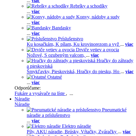
...
viac
Rebríky a schodíky
...
viac
Konvy, nádoby a sudy
...
viac
Bandasky
...
viac
Príslušenstvo
Ku kosačkám,
K pílam,
Ku krovinorezom a vyž
...
viac
Drviče vetiev a ovocia
Nožové,
S ozubeným valcom,
...
viac
Hračky do záhrady
a pieskoviská
Šmykľavky,
Pieskoviská,
Hračky do piesku,
Ho
...
viac
Ostatné
...
viac
Odporúčame:
Fukáre a vysávače na líste
, ...
Náradie
Náradie
Pneumatické
náradie a príslušenstvo
...
viac
Elektro náradie
Píly,
AKU náradie,
Brúsky,
Vŕtačky,
Zváračky
...
viac