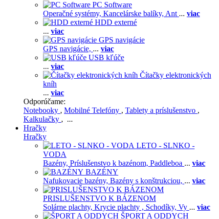
PC Software
Operačné systémy,
Kancelárske balíky,
Ant
...
viac
HDD externé
...
viac
GPS navigácie
GPS navigácie,
...
viac
USB kľúče
...
viac
Čítačky elektronických
kníh
...
viac
Odporúčame:
Notebooky
,
Mobilné Telefóny
,
Tablety a príslušenstvo
,
Kalkulačky
, ...
Hračky
Hračky
LETO - SLNKO -
VODA
Bazény,
Príslušenstvo k bazénom,
Paddleboa
...
viac
BAZÉNY
Nafukovacie bazény,
Bazény s konštrukciou,
...
viac
PRISLUŠENSTVO K BÁZENOM
Solárne plachty,
Krycie plachty ,
Schodíky,
Vy
...
viac
ŠPORT A ODDYCH