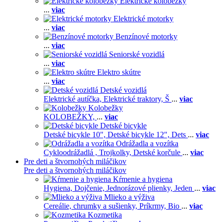
Elektrické kolobežky
...
viac
Elektrické motorky
...
viac
Benzínové motorky
...
viac
Seniorské vozidlá
...
viac
Elektro skútre
...
viac
Detské vozidlá
Elektrické autíčka,
Elektrické traktory,
Š
...
viac
Kolobežky
KOLOBEŽKY,
...
viac
Detské bicykle
Detské bicykle 10",
Detské bicykle 12",
Dets
...
viac
Odrážadla a vozítka
Cykloodrážadlá ,
Trojkolky,
Detské korčule
...
viac
Pre deti a štvornohých miláčikov
Pre deti a štvornohých miláčikov
Kŕmenie a hygiena
Hygiena,
Dojčenie,
Jednorázové plienky,
Jeden
...
viac
Mlieko a výživa
Cereálie, chrumky a sušienky,
Príkrmy,
Bio
...
viac
Kozmetika