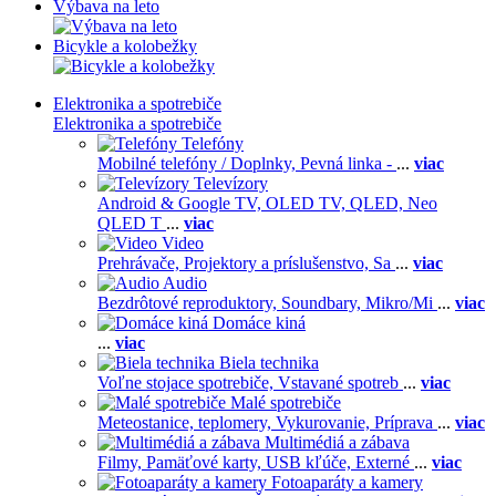
Výbava na leto
Bicykle a kolobežky
Elektronika a spotrebiče
Elektronika a spotrebiče
Telefóny
Mobilné telefóny / Doplnky,
Pevná linka -
...
viac
Televízory
Android & Google TV,
OLED TV,
QLED, Neo
QLED T
...
viac
Video
Prehrávače,
Projektory a príslušenstvo,
Sa
...
viac
Audio
Bezdrôtové reproduktory,
Soundbary,
Mikro/Mi
...
viac
Domáce kiná
...
viac
Biela technika
Voľne stojace spotrebiče,
Vstavané spotreb
...
viac
Malé spotrebiče
Meteostanice, teplomery,
Vykurovanie,
Príprava
...
viac
Multimédiá a zábava
Filmy,
Pamäťové karty,
USB kľúče,
Externé
...
viac
Fotoaparáty a kamery