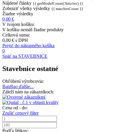
Nájdené články
{{ getModelCount('Articles') }}
Zobraziť všetky výsledky
{{ matchesCount }}
Žiadne výsledky
0,00 €
V tvojom košíku:
V košíku nemáš žiadne produkty
Celková suma:
0,00 €
s DPH
Prejsť do nákupného košíka
0
Späť na STAVEBNICE
Stavebnice ostatné
Obľúbení výrobcovia:
BanBao
ďalšie...
Záleží nám na zákazníkoch:
Cena od - do:
Zrušiť cenový filter
Podľa štítkov: