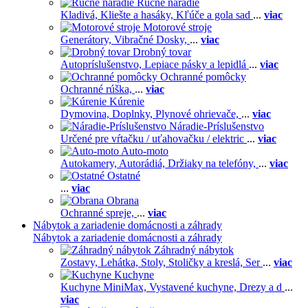
Ručné náradie
Kladivá,
Kliešte a hasáky,
Kľúče a gola sad
...
viac
Motorové stroje
Generátory,
Vibračné Dosky,
...
viac
Drobný tovar
Autopríslušenstvo,
Lepiace pásky a lepidlá
...
viac
Ochranné pomôcky
Ochranné rúška,
...
viac
Kúrenie
Dymovina,
Doplnky,
Plynové ohrievače,
...
viac
Náradie-Príslušenstvo
Určené pre vŕtačku / uťahovačku / elektric
...
viac
Auto-moto
Autokamery,
Autorádiá,
Držiaky na telefóny,
...
viac
Ostatné
...
viac
Obrana
Ochranné spreje,
...
viac
Nábytok a zariadenie domácnosti a záhrady
Nábytok a zariadenie domácnosti a záhrady
Záhradný nábytok
Zostavy,
Lehátka,
Stoly,
Stoličky a kreslá,
Ser
...
viac
Kuchyne
Kuchyne MiniMax,
Vystavené kuchyne,
Drezy a d
...
viac