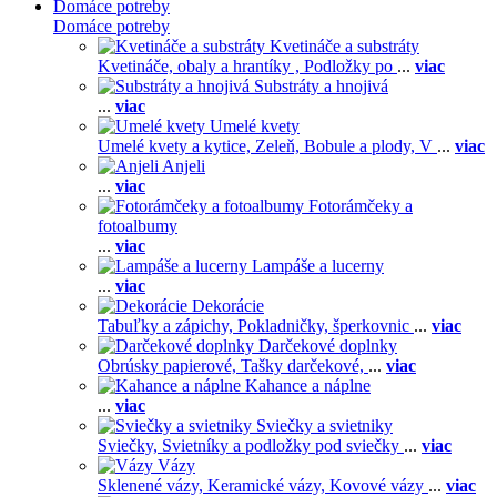
Domáce potreby
Domáce potreby
Kvetináče a substráty
Kvetináče, obaly a hrantíky ,
Podložky po
...
viac
Substráty a hnojivá
...
viac
Umelé kvety
Umelé kvety a kytice,
Zeleň,
Bobule a plody,
V
...
viac
Anjeli
...
viac
Fotorámčeky a
fotoalbumy
...
viac
Lampáše a lucerny
...
viac
Dekorácie
Tabuľky a zápichy,
Pokladničky, šperkovnic
...
viac
Darčekové doplnky
Obrúsky papierové,
Tašky darčekové,
...
viac
Kahance a náplne
...
viac
Sviečky a svietniky
Sviečky,
Svietníky a podložky pod sviečky
...
viac
Vázy
Sklenené vázy,
Keramické vázy,
Kovové vázy
...
viac