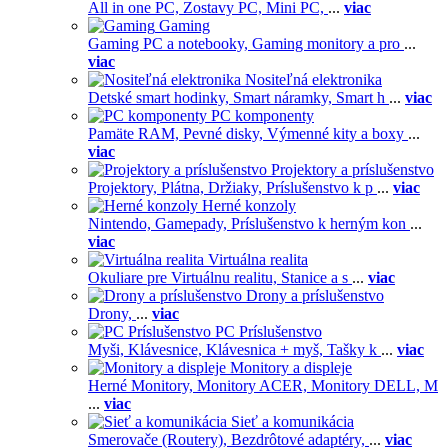
All in one PC,
Zostavy PC,
Mini PC,
...
viac
Gaming
Gaming PC a notebooky,
Gaming monitory a pro
...
viac
Nositeľná elektronika
Detské smart hodinky,
Smart náramky,
Smart h
...
viac
PC komponenty
Pamäte RAM,
Pevné disky,
Výmenné kity a boxy
...
viac
Projektory a príslušenstvo
Projektory,
Plátna,
Držiaky,
Príslušenstvo k p
...
viac
Herné konzoly
Nintendo,
Gamepady,
Príslušenstvo k herným kon
...
viac
Virtuálna realita
Okuliare pre Virtuálnu realitu,
Stanice a s
...
viac
Drony a príslušenstvo
Drony,
...
viac
PC Príslušenstvo
Myši,
Klávesnice,
Klávesnica + myš,
Tašky k
...
viac
Monitory a displeje
Herné Monitory,
Monitory ACER,
Monitory DELL,
M
...
viac
Sieť a komunikácia
Smerovače (Routery),
Bezdrôtové adaptéry,
...
viac