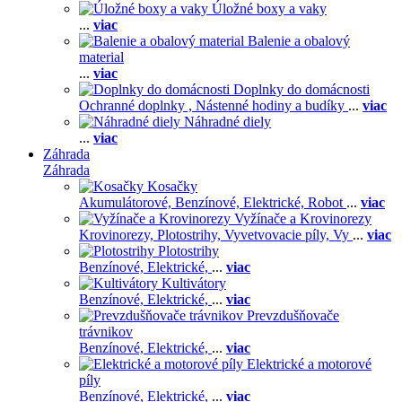
Úložné boxy a vaky
...
viac
Balenie a obalový
material
...
viac
Doplnky do domácnosti
Ochranné doplnky ,
Nástenné hodiny a budíky
...
viac
Náhradné diely
...
viac
Záhrada
Záhrada
Kosačky
Akumulátorové,
Benzínové,
Elektrické,
Robot
...
viac
Vyžínače a Krovinorezy
Krovinorezy,
Plotostrihy,
Vyvetvovacie píly,
Vy
...
viac
Plotostrihy
Benzínové,
Elektrické,
...
viac
Kultivátory
Benzínové,
Elektrické,
...
viac
Prevzdušňovače
trávnikov
Benzínové,
Elektrické,
...
viac
Elektrické a motorové
píly
Benzínové,
Elektrické,
...
viac