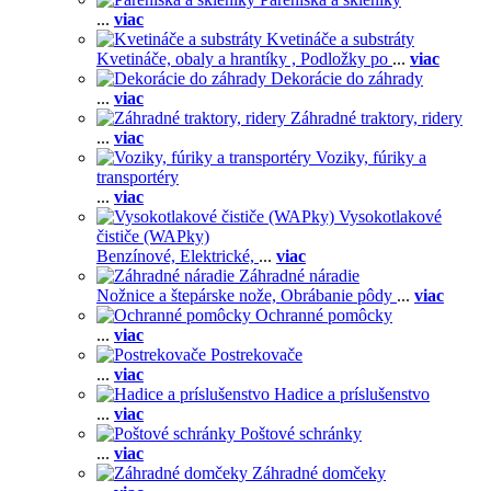
...
viac
Kvetináče a substráty
Kvetináče, obaly a hrantíky ,
Podložky po
...
viac
Dekorácie do záhrady
...
viac
Záhradné traktory, ridery
...
viac
Voziky, fúriky a
transportéry
...
viac
Vysokotlakové
čističe (WAPky)
Benzínové,
Elektrické,
...
viac
Záhradné náradie
Nožnice a štepárske nože,
Obrábanie pôdy
...
viac
Ochranné pomôcky
...
viac
Postrekovače
...
viac
Hadice a príslušenstvo
...
viac
Poštové schránky
...
viac
Záhradné domčeky