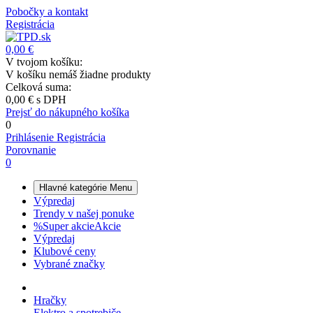
Pobočky a kontakt
Registrácia
0,00 €
V tvojom košíku:
V košíku nemáš žiadne produkty
Celková suma:
0,00 €
s DPH
Prejsť do nákupného košíka
0
Prihlásenie
Registrácia
Porovnanie
0
Hlavné kategórie
Menu
Výpredaj
Trendy v našej ponuke
%
Super akcie
Akcie
Výpredaj
Klubové ceny
Vybrané značky
Hračky
Elektro a spotrebiče