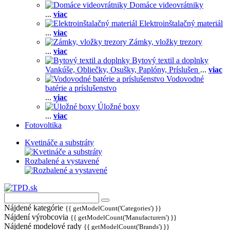
Domáce videovrátniky
...
viac
Elektroinštalačný materiál
...
viac
Zámky, vložky trezory
...
viac
Bytový textil a doplnky
Vankúše,
Obliečky,
Osušky,
Paplóny,
Príslušen
...
viac
Vodovodné
batérie a príslušenstvo
...
viac
Úložné boxy
...
viac
Fotovoltika
Kvetináče a substráty
Rozbalené a vystavené
Nájdené kategórie
{{ getModelCount('Categories') }}
Nájdení výrobcovia
{{ getModelCount('Manufacturers') }}
Nájdené modelové rady
{{ getModelCount('Brands') }}