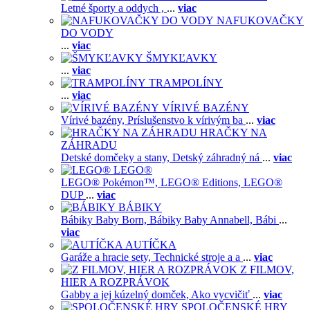
Letné športy a oddych ,
...
viac
NAFUKOVAČKY
DO VODY
...
viac
ŠMYKĽAVKY
...
viac
TRAMPOLÍNY
...
viac
VÍRIVÉ BAZÉNY
Vírivé bazény,
Príslušenstvo k vírivým ba
...
viac
HRAČKY NA
ZÁHRADU
Detské domčeky a stany,
Detský záhradný ná
...
viac
LEGO®
LEGO® Pokémon™,
LEGO® Editions,
LEGO®
DUP
...
viac
BÁBIKY
Bábiky Baby Born,
Bábiky Baby Annabell,
Bábi
...
viac
AUTÍČKA
Garáže a hracie sety,
Technické stroje a a
...
viac
Z FILMOV,
HIER A ROZPRÁVOK
Gabby a jej kúzelný domček,
Ako vycvičiť
...
viac
SPOLOČENSKÉ HRY