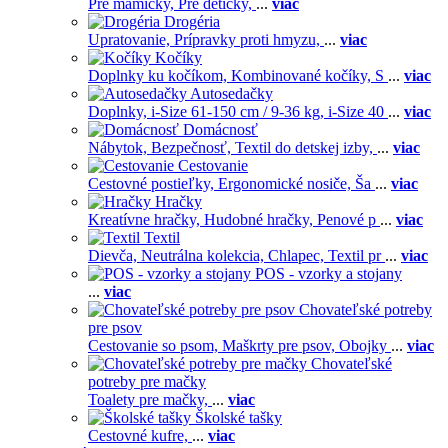
Pre mamičky,
Pre detičky,
...
viac
Drogéria
Upratovanie,
Prípravky proti hmyzu,
...
viac
Kočíky
Doplnky ku kočíkom,
Kombinované kočíky,
S
...
viac
Autosedačky
Doplnky,
i-Size 61-150 cm / 9-36 kg,
i-Size 40
...
viac
Domácnosť
Nábytok,
Bezpečnosť,
Textil do detskej izby,
...
viac
Cestovanie
Cestovné postieľky,
Ergonomické nosiče,
Ša
...
viac
Hračky
Kreatívne hračky,
Hudobné hračky,
Penové p
...
viac
Textil
Dievča,
Neutrálna kolekcia,
Chlapec,
Textil pr
...
viac
POS - vzorky a stojany
...
viac
Chovateľské potreby
pre psov
Cestovanie so psom,
Maškrty pre psov,
Obojky
...
viac
Chovateľské
potreby pre mačky
Toalety pre mačky,
...
viac
Školské tašky
Cestovné kufre,
...
viac