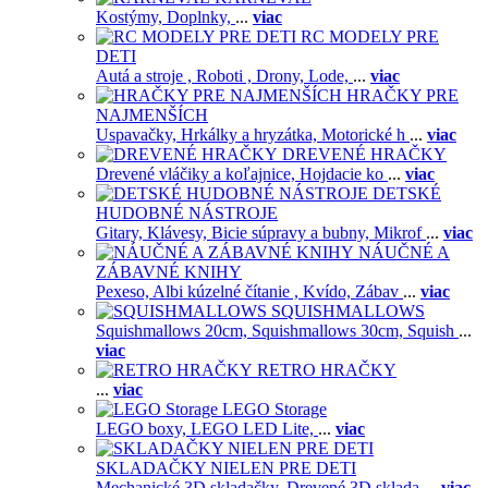
Kostýmy,
Doplnky,
...
viac
RC MODELY PRE
DETI
Autá a stroje ,
Roboti ,
Drony,
Lode,
...
viac
HRAČKY PRE
NAJMENŠÍCH
Uspavačky,
Hrkálky a hryzátka,
Motorické h
...
viac
DREVENÉ HRAČKY
Drevené vláčiky a koľajnice,
Hojdacie ko
...
viac
DETSKÉ
HUDOBNÉ NÁSTROJE
Gitary,
Klávesy,
Bicie súpravy a bubny,
Mikrof
...
viac
NÁUČNÉ A
ZÁBAVNÉ KNIHY
Pexeso,
Albi kúzelné čítanie ,
Kvído,
Zábav
...
viac
SQUISHMALLOWS
Squishmallows 20cm,
Squishmallows 30cm,
Squish
...
viac
RETRO HRAČKY
...
viac
LEGO Storage
LEGO boxy,
LEGO LED Lite,
...
viac
SKLADAČKY NIELEN PRE DETI
Mechanické 3D skladačky,
Drevené 3D sklada
...
viac