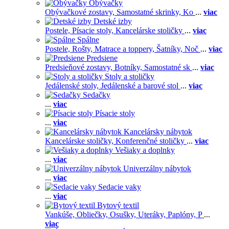
Obývačky
Obývačkové zostavy,
Samostatné skrinky,
Ko
...
viac
Detské izby
Postele,
Písacie stoly,
Kancelárske stoličky
...
viac
Spálne
Postele,
Rošty,
Matrace a toppery,
Šatníky,
Noč
...
viac
Predsiene
Predsieňové zostavy,
Botníky,
Samostatné sk
...
viac
Stoly a stoličky
Jedálenské stoly,
Jedálenské a barové stol
...
viac
Sedačky
...
viac
Písacie stoly
...
viac
Kancelársky nábytok
Kancelárske stoličky,
Konferenčné stoličky
...
viac
Vešiaky a doplnky
...
viac
Univerzálny nábytok
...
viac
Sedacie vaky
...
viac
Bytový textil
Vankúše,
Obliečky,
Osušky,
Uteráky,
Paplóny,
P
...
viac