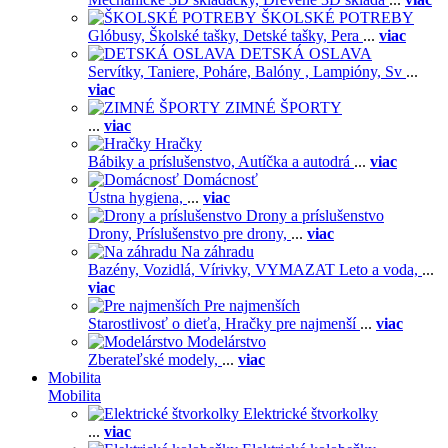
ŠKOLSKÉ POTREBY
Glóbusy,
Školské tašky,
Detské tašky,
Pera
...
viac
DETSKÁ OSLAVA
Servítky,
Taniere,
Poháre,
Balóny ,
Lampióny,
Sv
...
viac
ZIMNÉ ŠPORTY
...
viac
Hračky
Bábiky a príslušenstvo,
Autíčka a autodrá
...
viac
Domácnosť
Ústna hygiena,
...
viac
Drony a príslušenstvo
Drony,
Príslušenstvo pre drony,
...
viac
Na záhradu
Bazény,
Vozidlá,
Vírivky,
VYMAZAT Leto a voda,
...
viac
Pre najmenších
Starostlivosť o dieťa,
Hračky pre najmenší
...
viac
Modelárstvo
Zberateľské modely,
...
viac
Mobilita
Mobilita
Elektrické štvorkolky
...
viac