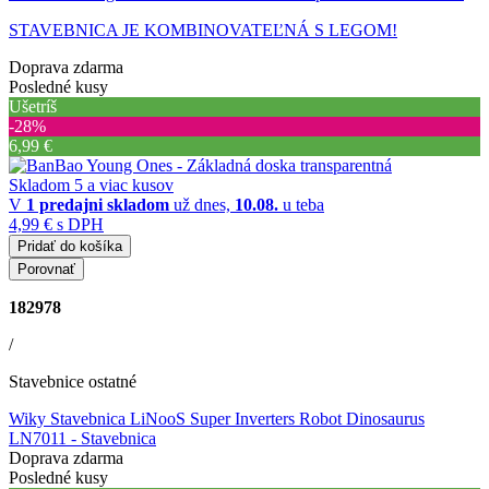
STAVEBNICA JE KOMBINOVATEĽNÁ S LEGOM!
Doprava zdarma
Posledné kusy
Ušetríš
‐28%
6,99 €
Skladom 5 a viac kusov
V
1 predajni
skladom
už dnes,
10.08.
u teba
4,99 €
s DPH
Pridať do košíka
Porovnať
182978
/
Stavebnice ostatné
Wiky Stavebnica LiNooS Super Inverters Robot Dinosaurus
LN7011
- Stavebnica
Doprava zdarma
Posledné kusy