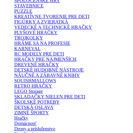
SPOLOČENSKÉ HRY
STAVEBNICE
PUZZLE
KREATÍVNE TVORENIE PRE DETI
FIGÚRKY A ZVIERATKÁ
VEDECKÉ A TECHNICKÉ HRAČKY
PLYŠOVÉ HRAČKY
TROJKOLKY
HRÁME SA NA PROFESIE
KARNEVAL
RC MODELY PRE DETI
HRAČKY PRE NAJMENŠÍCH
DREVENÉ HRAČKY
DETSKÉ HUDOBNÉ NÁSTROJE
NÁUČNÉ A ZÁBAVNÉ KNIHY
SQUISHMALLOWS
RETRO HRAČKY
LEGO Storage
SKLADAČKY NIELEN PRE DETI
ŠKOLSKÉ POTREBY
DETSKÁ OSLAVA
ZIMNÉ ŠPORTY
Hračky
Domácnosť
Drony a príslušenstvo