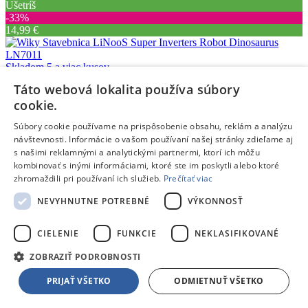
Ušetríš
‐33%
14,99 €
Skladom 5 a viac kusov
V
1 predajni
skladom
už dnes,
10.08.
u teba
Táto webová lokalita používa súbory
9,99 €
s DPH
cookie.
Pridať do košíka
Porovnať
Súbory cookie používame na prispôsobenie obsahu, reklám a analýzu
návštevnosti. Informácie o vašom používaní našej stránky zdieľame aj
99511
s našimi reklamnými a analytickými partnermi, ktorí ich môžu
kombinovať s inými informáciami, ktoré ste im poskytli alebo ktoré
/
zhromaždili pri používaní ich služieb.
Prečítať viac
Stavebnice ostatné
NEVYHNUTNE POTREBNÉ
VÝKONNOSŤ
BanBao Young Ones - Základná doska
- Stavebnica
CIELENIE
FUNKCIE
NEKLASIFIKOVANÉ
STAVEBNICA JE KOMBINOVATEĽNÁ S LEGOM!
ZOBRAZIŤ PODROBNOSTI
PRIJAŤ VŠETKO
ODMIETNUŤ VŠETKO
Doprava zdarma