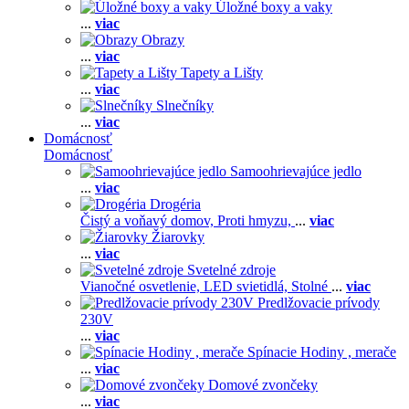
Úložné boxy a vaky
...
viac
Obrazy
...
viac
Tapety a Lišty
...
viac
Slnečníky
...
viac
Domácnosť
Domácnosť
Samoohrievajúce jedlo
...
viac
Drogéria
Čistý a voňavý domov,
Proti hmyzu,
...
viac
Žiarovky
...
viac
Svetelné zdroje
Vianočné osvetlenie,
LED svietidlá,
Stolné
...
viac
Predlžovacie prívody
230V
...
viac
Spínacie Hodiny , merače
...
viac
Domové zvončeky
...
viac