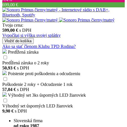
699,00 €
Tvoja cena:
599,00 €
s DPH
Vypočítaj si výšku svojej splátky
Vložiť
do košíka
Ako sa stať členom Klubu TPD Rodina?
Predĺžená záruka
Predĺžená záruka o 2 roky
50,93 €
s DPH
Poistenie proti poškodeniu a odcudzeniu
Poškodenie 2 roky + Odcudzenie 1 rok
57,04 €
s DPH
Výhodný set 3ks úsporných LED žiaroviek
Výhodný set úsporných LED žiaroviek
9,90 €
s DPH
Slovenská firma
od roku 1987