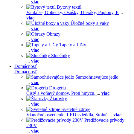
...
viac
Bytový textil
Vankúše,
Obliečky,
Osušky,
Uteráky,
Paplóny,
P
...
viac
Úložné boxy a vaky
...
viac
Obrazy
...
viac
Tapety a Lišty
...
viac
Slnečníky
...
viac
Domácnosť
Domácnosť
Samoohrievajúce jedlo
...
viac
Drogéria
Čistý a voňavý domov,
Proti hmyzu,
...
viac
Žiarovky
...
viac
Svetelné zdroje
Vianočné osvetlenie,
LED svietidlá,
Stolné
...
viac
Predlžovacie prívody
230V
...
viac