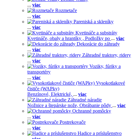
...
viac
Rozmetače
...
viac
Pareniská a skleníky
...
viac
Kvetináče a substráty
Kvetináče, obaly a hrantíky ,
Podložky po
...
viac
Dekorácie do záhrady
...
viac
Záhradné traktory, ridery
...
viac
Voziky, fúriky a
transportéry
...
viac
Vysokotlakové
čističe (WAPky)
Benzínové,
Elektrické,
...
viac
Záhradné náradie
Nožnice a štepárske nože,
Obrábanie pôdy
...
viac
Ochranné pomôcky
...
viac
Postrekovače
...
viac
Hadice a príslušenstvo
...
viac