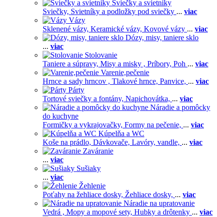
Sviečky a svietniky
Sviečky,
Svietníky a podložky pod sviečky
...
viac
Vázy
Sklenené vázy,
Keramické vázy,
Kovové vázy
...
viac
Dózy, misy, taniere sklo
...
viac
Stolovanie
Taniere a súpravy,
Misy a misky ,
Príbory,
Poh
...
viac
Varenie,pečenie
Hrnce a sady hrncov ,
Tlakové hrnce,
Panvice,
...
viac
Párty
Tortové sviečky a fontány,
Napichovátka,
...
viac
Náradie a pomôcky
do kuchyne
Formičky a vykrajovačky,
Formy na pečenie,
...
viac
Kúpelňa a WC
Koše na prádlo,
Dávkovače,
Lavóry, vandle,
...
viac
Zaváranie
...
viac
Sušiaky
...
viac
Žehlenie
Poťahy na žehliace dosky,
Žehliace dosky,
...
viac
Náradie na upratovanie
Vedrá ,
Mopy a mopové sety,
Hubky a drôtenky
...
viac