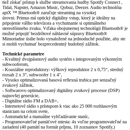
tiež získať prístup k službe streamovania hudby Spotify Connect ,
Tidal, Napster, Amazon Music, Qobuz, Deezer. Audio technolóia
aptX ™ Bluetooth® zaručuje streaming na vysokej
úrovni. Primus má optický digitálny vstup, ktorý je ideálny na
pripojenie vášho televízora a vychutnanie si optimálneho
stereofónneho zvuku. Vďaka obojsmernej technológii Bluetooth® je
možné pripojiť bezdrôtové náhlavné súpravy Bluetooth®
Mimoriadne úsilie bolo vynaložené na jednoduché použitie, aby ste
si mohli vychutnať bezprecedentný hudobný zážitok.
Technické parametre
- Kvalitný dvojpásmový audio systém s integrovaným výkonným
subwooferom,
- Koaxiálne reproduktory: výškový reproduktor 2 x 0,75“, stredný
rozsah 2 x 3“, subwoofer 1 x 4″,
- Vysoko optimalizovaná basová reflexná trubica pre senzačný
zvukový zážitok,
- Softwarovo optimalizovaný digitálny zvukový procesor (DSP)
najnovšej generácie,
- Digitálne rádio FM a DAB+,
- Internetové rádio s prístupom k viac ako 25 000 rozhlasovým
staniciam na celom svete,
- Automatické a manuálne vyhľadávanie staníc,
- Programovateľné pamäťové miesta: 4x voľne programovateľné na
zariadení (40 pamätí na formát príjmu, 10 zoznamov Spotify,)