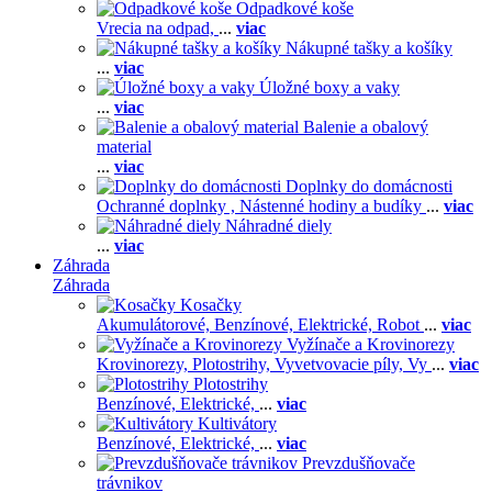
Odpadkové koše
Vrecia na odpad,
...
viac
Nákupné tašky a košíky
...
viac
Úložné boxy a vaky
...
viac
Balenie a obalový
material
...
viac
Doplnky do domácnosti
Ochranné doplnky ,
Nástenné hodiny a budíky
...
viac
Náhradné diely
...
viac
Záhrada
Záhrada
Kosačky
Akumulátorové,
Benzínové,
Elektrické,
Robot
...
viac
Vyžínače a Krovinorezy
Krovinorezy,
Plotostrihy,
Vyvetvovacie píly,
Vy
...
viac
Plotostrihy
Benzínové,
Elektrické,
...
viac
Kultivátory
Benzínové,
Elektrické,
...
viac
Prevzdušňovače
trávnikov