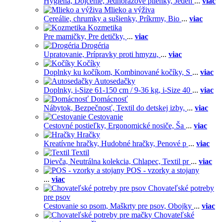
Hygiena,
Dojčenie,
Jednorázové plienky,
Jeden
...
viac
Mlieko a výživa
Cereálie, chrumky a sušienky,
Príkrmy,
Bio
...
viac
Kozmetika
Pre mamičky,
Pre detičky,
...
viac
Drogéria
Upratovanie,
Prípravky proti hmyzu,
...
viac
Kočíky
Doplnky ku kočíkom,
Kombinované kočíky,
S
...
viac
Autosedačky
Doplnky,
i-Size 61-150 cm / 9-36 kg,
i-Size 40
...
viac
Domácnosť
Nábytok,
Bezpečnosť,
Textil do detskej izby,
...
viac
Cestovanie
Cestovné postieľky,
Ergonomické nosiče,
Ša
...
viac
Hračky
Kreatívne hračky,
Hudobné hračky,
Penové p
...
viac
Textil
Dievča,
Neutrálna kolekcia,
Chlapec,
Textil pr
...
viac
POS - vzorky a stojany
...
viac
Chovateľské potreby
pre psov
Cestovanie so psom,
Maškrty pre psov,
Obojky
...
viac
Chovateľské