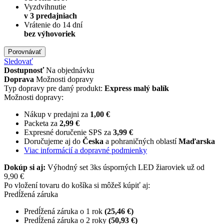
Vyzdvihnutie
v 3 predajniach
Vrátenie do 14 dní
bez výhovoriek
Porovnávať
Sledovať
Dostupnosť
Na objednávku
Doprava
Možnosti dopravy
Typ dopravy pre daný produkt:
Express malý balík
Možnosti dopravy:
Nákup v predajni za
1,00 €
Packeta za
2,99 €
Expresné doručenie SPS za
3,99 €
Doručujeme aj do
Česka
a pohraničných oblastí
Maďarska
Viac informácií a dopravné podmienky
Dokúp si aj:
Výhodný set 3ks úsporných LED žiaroviek už od
9,90 €
Po vložení tovaru do košíka si môžeš kúpiť aj:
Predĺžená záruka
Predĺžená záruka o 1 rok
(25,46 €)
Predĺžená záruka o 2 roky
(50,93 €)