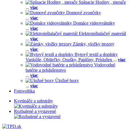
Spínacie Hodiny , merače
...
viac
Domové zvončeky
...
viac
Domáce videovrátniky
...
viac
Elektroinštalačný materiál
...
viac
Zámky, vložky trezory
...
viac
Bytový textil a doplnky
Vankúše,
Obliečky,
Osušky,
Paplóny,
Príslušen
...
viac
Vodovodné
batérie a príslušenstvo
...
viac
Úložné boxy
...
viac
Fotovoltika
Kvetináče a substráty
Rozbalené a vystavené