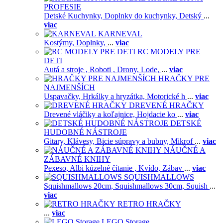
PROFESIE
Detské Kuchynky,
Doplnky do kuchynky,
Detský
...
viac
KARNEVAL
Kostýmy,
Doplnky,
...
viac
RC MODELY PRE
DETI
Autá a stroje ,
Roboti ,
Drony,
Lode,
...
viac
HRAČKY PRE
NAJMENŠÍCH
Uspavačky,
Hrkálky a hryzátka,
Motorické h
...
viac
DREVENÉ HRAČKY
Drevené vláčiky a koľajnice,
Hojdacie ko
...
viac
DETSKÉ
HUDOBNÉ NÁSTROJE
Gitary,
Klávesy,
Bicie súpravy a bubny,
Mikrof
...
viac
NÁUČNÉ A
ZÁBAVNÉ KNIHY
Pexeso,
Albi kúzelné čítanie ,
Kvído,
Zábav
...
viac
SQUISHMALLOWS
Squishmallows 20cm,
Squishmallows 30cm,
Squish
...
viac
RETRO HRAČKY
...
viac
LEGO Storage