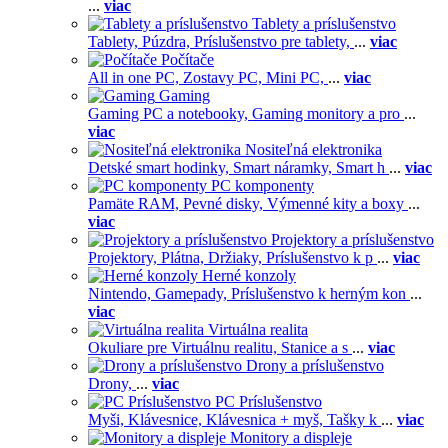
...
viac
Tablety a príslušenstvo
Tablety,
Púzdra,
Príslušenstvo pre tablety,
...
viac
Počítače
All in one PC,
Zostavy PC,
Mini PC,
...
viac
Gaming
Gaming PC a notebooky,
Gaming monitory a pro
...
viac
Nositeľná elektronika
Detské smart hodinky,
Smart náramky,
Smart h
...
viac
PC komponenty
Pamäte RAM,
Pevné disky,
Výmenné kity a boxy
...
viac
Projektory a príslušenstvo
Projektory,
Plátna,
Držiaky,
Príslušenstvo k p
...
viac
Herné konzoly
Nintendo,
Gamepady,
Príslušenstvo k herným kon
...
viac
Virtuálna realita
Okuliare pre Virtuálnu realitu,
Stanice a s
...
viac
Drony a príslušenstvo
Drony,
...
viac
PC Príslušenstvo
Myši,
Klávesnice,
Klávesnica + myš,
Tašky k
...
viac
Monitory a displeje