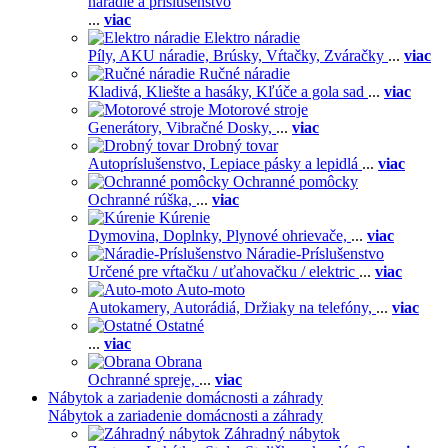
náradie a príslušenstvo
...
viac
Elektro náradie
Píly,
AKU náradie,
Brúsky,
Vŕtačky,
Zváračky
...
viac
Ručné náradie
Kladivá,
Kliešte a hasáky,
Kľúče a gola sad
...
viac
Motorové stroje
Generátory,
Vibračné Dosky,
...
viac
Drobný tovar
Autopríslušenstvo,
Lepiace pásky a lepidlá
...
viac
Ochranné pomôcky
Ochranné rúška,
...
viac
Kúrenie
Dymovina,
Doplnky,
Plynové ohrievače,
...
viac
Náradie-Príslušenstvo
Určené pre vŕtačku / uťahovačku / elektric
...
viac
Auto-moto
Autokamery,
Autorádiá,
Držiaky na telefóny,
...
viac
Ostatné
...
viac
Obrana
Ochranné spreje,
...
viac
Nábytok a zariadenie domácnosti a záhrady
Nábytok a zariadenie domácnosti a záhrady
Záhradný nábytok