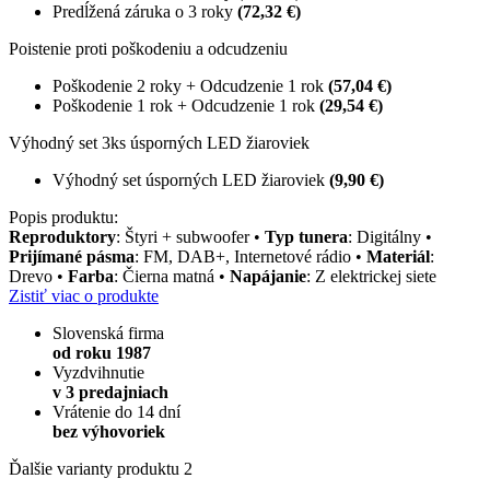
Predĺžená záruka o 3 roky
(72,32 €)
Poistenie proti poškodeniu a odcudzeniu
Poškodenie 2 roky + Odcudzenie 1 rok
(57,04 €)
Poškodenie 1 rok + Odcudzenie 1 rok
(29,54 €)
Výhodný set 3ks úsporných LED žiaroviek
Výhodný set úsporných LED žiaroviek
(9,90 €)
Popis produktu:
Reproduktory
: Štyri + subwoofer •
Typ tunera
: Digitálny •
Prijímané pásma
: FM, DAB+, Internetové rádio •
Materiál
:
Drevo •
Farba
: Čierna matná •
Napájanie
: Z elektrickej siete
Zistiť viac o produkte
Slovenská firma
od roku 1987
Vyzdvihnutie
v 3 predajniach
Vrátenie do 14 dní
bez výhovoriek
Ďalšie varianty produktu
2