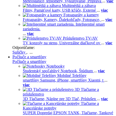
Meteostanice, teplomery,
Vykurovanie,
Príprava
...
viac
Multimédiá a zábava
Filmy,
Pamäťové karty,
USB kľúče,
Externé
...
viac
Fotoaparáty a kamery
Fotoaparáty,
Kamery,
Ďalekohľady,
Fotopasce,
...
viac
Inteligentné smart
zariadenia.
...
viac
Príslušenstvo TV/AV
TV konzoly na stenu,
Univerzálne diaľkové ov
...
viac
Odporúčame:
Sušičky
, ...
Počítače a smartfóny
Počítače a smartfóny
Notebooky
Študentský spoľahlivý Notebook,
Štúdium
...
viac
Mobilné Telefóny
smartfóny Samsung,
iPhone,
smartfóny Xiaomi,
t
...
viac
3D Tlačiarne a
príslušenstvo
3D Tlačiarne,
Náplne pre 3D Tlač,
Príslušen
...
viac
Tlačiarne a
Kancelárske potreby
SUPER Dopredaj EPSON TANK,
Tlačiarne,
Tankové