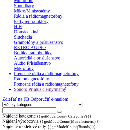
Multiroom
Soundbary
Mikro/Minisystémy
Rádiá a rádiomagnetofóny
Párty reproduktory
HiFi
Domáce kiná
Slúchadlá
Gramofóny a príslušenstvo
RETRO AUDIO
Budíky, rádiobudíky
Autorádiá a príslušenstvo
Audio Príslušenstvo
Mikrofóny
Prenosné rádiá a rádiomagnetofóny
Rádiomagnetofóny
Prenosné rádiá a rádiomagnetofóny
Sonoro Primus čierny/matný
Zdieľať na FB
Odporučiť e-mailom
Nájdené kategórie
{{ getModelCount('Categories') }}
Nájdení výrobcovia
{{ getModelCount('Manufacturers') }}
Nájdené modelové rady
{{ getModelCount('Brands') }}