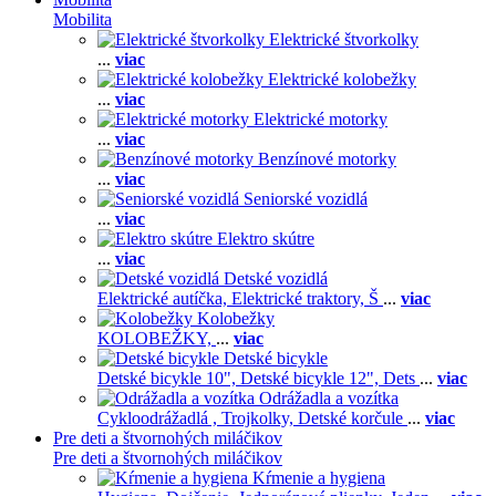
Mobilita
Elektrické štvorkolky
...
viac
Elektrické kolobežky
...
viac
Elektrické motorky
...
viac
Benzínové motorky
...
viac
Seniorské vozidlá
...
viac
Elektro skútre
...
viac
Detské vozidlá
Elektrické autíčka,
Elektrické traktory,
Š
...
viac
Kolobežky
KOLOBEŽKY,
...
viac
Detské bicykle
Detské bicykle 10",
Detské bicykle 12",
Dets
...
viac
Odrážadla a vozítka
Cykloodrážadlá ,
Trojkolky,
Detské korčule
...
viac
Pre deti a štvornohých miláčikov
Pre deti a štvornohých miláčikov
Kŕmenie a hygiena