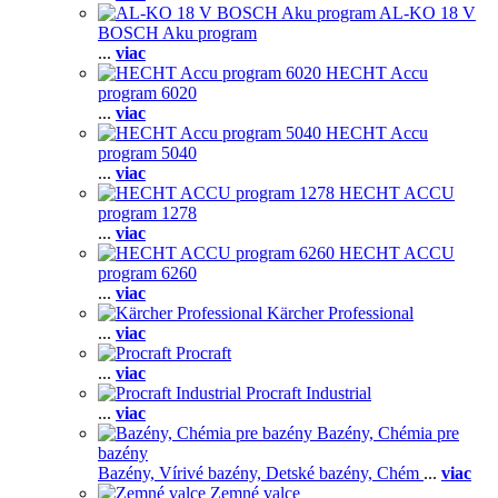
AL-KO 18 V
BOSCH Aku program
...
viac
HECHT Accu
program 6020
...
viac
HECHT Accu
program 5040
...
viac
HECHT ACCU
program 1278
...
viac
HECHT ACCU
program 6260
...
viac
Kärcher Professional
...
viac
Procraft
...
viac
Procraft Industrial
...
viac
Bazény, Chémia pre
bazény
Bazény,
Vírivé bazény,
Detské bazény,
Chém
...
viac
Zemné valce