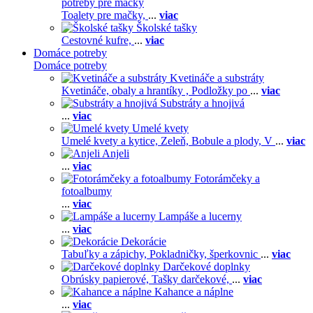
potreby pre mačky
Toalety pre mačky,
...
viac
Školské tašky
Cestovné kufre,
...
viac
Domáce potreby
Domáce potreby
Kvetináče a substráty
Kvetináče, obaly a hrantíky ,
Podložky po
...
viac
Substráty a hnojivá
...
viac
Umelé kvety
Umelé kvety a kytice,
Zeleň,
Bobule a plody,
V
...
viac
Anjeli
...
viac
Fotorámčeky a
fotoalbumy
...
viac
Lampáše a lucerny
...
viac
Dekorácie
Tabuľky a zápichy,
Pokladničky, šperkovnic
...
viac
Darčekové doplnky
Obrúsky papierové,
Tašky darčekové,
...
viac
Kahance a náplne
...
viac