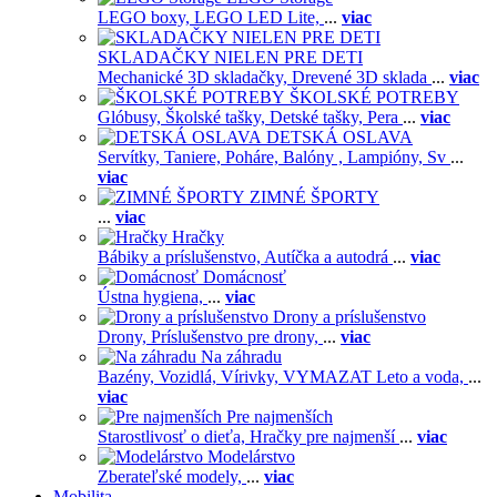
LEGO boxy,
LEGO LED Lite,
...
viac
SKLADAČKY NIELEN PRE DETI
Mechanické 3D skladačky,
Drevené 3D sklada
...
viac
ŠKOLSKÉ POTREBY
Glóbusy,
Školské tašky,
Detské tašky,
Pera
...
viac
DETSKÁ OSLAVA
Servítky,
Taniere,
Poháre,
Balóny ,
Lampióny,
Sv
...
viac
ZIMNÉ ŠPORTY
...
viac
Hračky
Bábiky a príslušenstvo,
Autíčka a autodrá
...
viac
Domácnosť
Ústna hygiena,
...
viac
Drony a príslušenstvo
Drony,
Príslušenstvo pre drony,
...
viac
Na záhradu
Bazény,
Vozidlá,
Vírivky,
VYMAZAT Leto a voda,
...
viac
Pre najmenších
Starostlivosť o dieťa,
Hračky pre najmenší
...
viac
Modelárstvo
Zberateľské modely,
...
viac
Mobilita