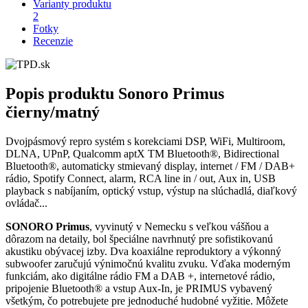
Varianty produktu
2
Fotky
Recenzie
Popis produktu
Sonoro Primus
čierny/matný
Dvojpásmový repro systém s korekciami DSP, WiFi, Multiroom,
DLNA, UPnP, Qualcomm aptX TM Bluetooth®, Bidirectional
Bluetooth®, automaticky stmievaný display, internet / FM / DAB+
rádio, Spotify Connect, alarm, RCA line in / out, Aux in, USB
playback s nabíjaním, optický vstup, výstup na slúchadlá, diaľkový
ovládač...
SONORO Primus
, vyvinutý v Nemecku s veľkou vášňou a
dôrazom na detaily, bol špeciálne navrhnutý pre sofistikovanú
akustiku obývacej izby. Dva koaxiálne reproduktory a výkonný
subwoofer zaručujú výnimočnú kvalitu zvuku. Vďaka moderným
funkciám, ako digitálne rádio FM a DAB +, internetové rádio,
pripojenie Bluetooth® a vstup Aux-In, je PRIMUS vybavený
všetkým, čo potrebujete pre jednoduché hudobné vyžitie. Môžete