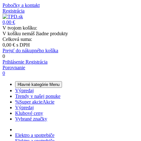
Pobočky a kontakt
Registrácia
0,00 €
V tvojom košíku:
V košíku nemáš žiadne produkty
Celková suma:
0,00 €
s DPH
Prejsť do nákupného košíka
0
Prihlásenie
Registrácia
Porovnanie
0
Hlavné kategórie
Menu
Výpredaj
Trendy v našej ponuke
%
Super akcie
Akcie
Výpredaj
Klubové ceny
Vybrané značky
Elektro a spotrebiče
Elektro a spotrebiče