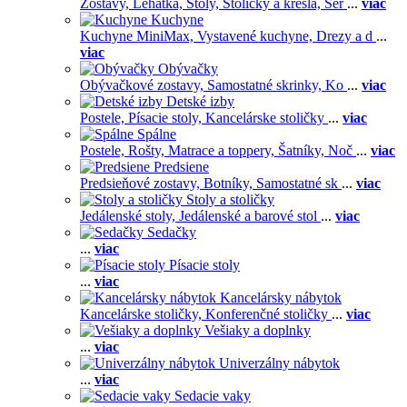
Zostavy,
Lehátka,
Stoly,
Stoličky a kreslá,
Ser
...
viac
Kuchyne
Kuchyne MiniMax,
Vystavené kuchyne,
Drezy a d
...
viac
Obývačky
Obývačkové zostavy,
Samostatné skrinky,
Ko
...
viac
Detské izby
Postele,
Písacie stoly,
Kancelárske stoličky
...
viac
Spálne
Postele,
Rošty,
Matrace a toppery,
Šatníky,
Noč
...
viac
Predsiene
Predsieňové zostavy,
Botníky,
Samostatné sk
...
viac
Stoly a stoličky
Jedálenské stoly,
Jedálenské a barové stol
...
viac
Sedačky
...
viac
Písacie stoly
...
viac
Kancelársky nábytok
Kancelárske stoličky,
Konferenčné stoličky
...
viac
Vešiaky a doplnky
...
viac
Univerzálny nábytok
...
viac
Sedacie vaky