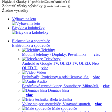
Nájdené články
{{ getModelCount('Articles') }}
Zobraziť všetky výsledky
{{ matchesCount }}
Žiadne výsledky
Výbava na leto
Bicykle a kolobežky
Elektronika a spotrebiče
Elektronika a spotrebiče
Telefóny
Mobilné telefóny / Doplnky,
Pevná linka -
...
viac
Televízory
Android & Google TV,
OLED TV,
QLED, Neo
QLED T
...
viac
Video
Prehrávače,
Projektory a príslušenstvo,
Sa
...
viac
Audio
Bezdrôtové reproduktory,
Soundbary,
Mikro/Mi
...
viac
Domáce kiná
...
viac
Biela technika
Voľne stojace spotrebiče,
Vstavané spotreb
...
viac
Malé spotrebiče