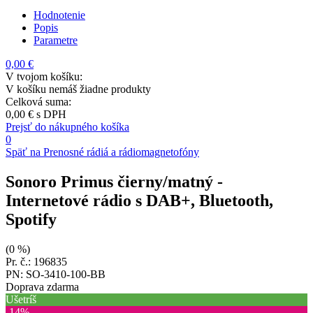
Hodnotenie
Popis
Parametre
0,00 €
V tvojom košíku:
V košíku nemáš žiadne produkty
Celková suma:
0,00 €
s DPH
Prejsť do nákupného košíka
0
Späť na Prenosné rádiá a rádiomagnetofóny
Sonoro Primus čierny/matný
-
Internetové rádio s DAB+, Bluetooth,
Spotify
(0 %)
Pr. č.: 196835
PN: SO-3410-100-BB
Doprava zdarma
Ušetríš
‐14%