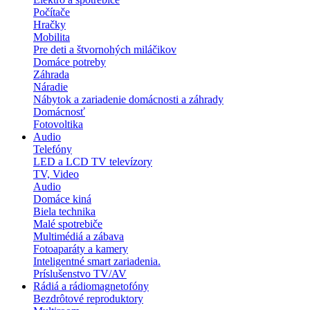
Počítače
Hračky
Mobilita
Pre deti a štvornohých miláčikov
Domáce potreby
Záhrada
Náradie
Nábytok a zariadenie domácnosti a záhrady
Domácnosť
Fotovoltika
Audio
Telefóny
LED a LCD TV televízory
TV, Video
Audio
Domáce kiná
Biela technika
Malé spotrebiče
Multimédiá a zábava
Fotoaparáty a kamery
Inteligentné smart zariadenia.
Príslušenstvo TV/AV
Rádiá a rádiomagnetofóny
Bezdrôtové reproduktory