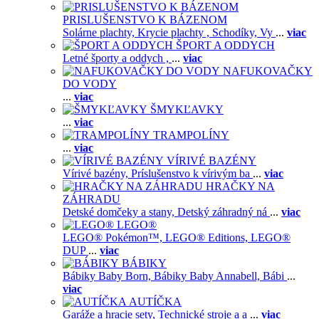
PRISLUŠENSTVO K BÁZENOM
Solárne plachty,
Krycie plachty ,
Schodíky,
Vy
...
viac
ŠPORT A ODDYCH
Letné športy a oddych ,
...
viac
NAFUKOVAČKY
DO VODY
...
viac
ŠMYKĽAVKY
...
viac
TRAMPOLÍNY
...
viac
VÍRIVÉ BAZÉNY
Vírivé bazény,
Príslušenstvo k vírivým ba
...
viac
HRAČKY NA
ZÁHRADU
Detské domčeky a stany,
Detský záhradný ná
...
viac
LEGO®
LEGO® Pokémon™,
LEGO® Editions,
LEGO®
DUP
...
viac
BÁBIKY
Bábiky Baby Born,
Bábiky Baby Annabell,
Bábi
...
viac
AUTÍČKA
Garáže a hracie sety,
Technické stroje a a
...
viac