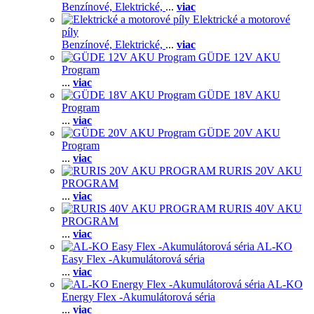
Benzínové,
Elektrické,
...
viac
Elektrické a motorové
píly
Benzínové,
Elektrické,
...
viac
GÜDE 12V AKU
Program
...
viac
GÜDE 18V AKU
Program
...
viac
GÜDE 20V AKU
Program
...
viac
RURIS 20V AKU
PROGRAM
...
viac
RURIS 40V AKU
PROGRAM
...
viac
AL-KO
Easy Flex -Akumulátorová séria
...
viac
AL-KO
Energy Flex -Akumulátorová séria
...
viac