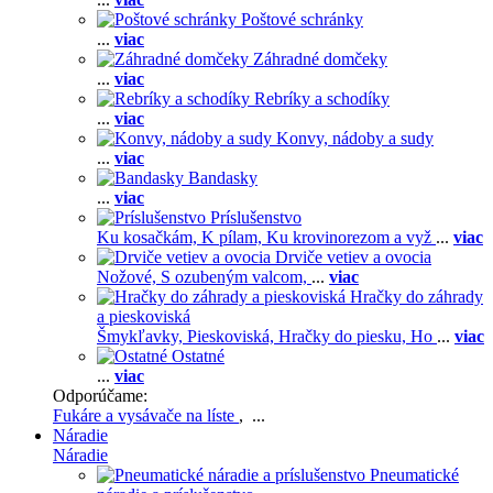
Poštové schránky
...
viac
Záhradné domčeky
...
viac
Rebríky a schodíky
...
viac
Konvy, nádoby a sudy
...
viac
Bandasky
...
viac
Príslušenstvo
Ku kosačkám,
K pílam,
Ku krovinorezom a vyž
...
viac
Drviče vetiev a ovocia
Nožové,
S ozubeným valcom,
...
viac
Hračky do záhrady
a pieskoviská
Šmykľavky,
Pieskoviská,
Hračky do piesku,
Ho
...
viac
Ostatné
...
viac
Odporúčame:
Fukáre a vysávače na líste
, ...
Náradie
Náradie
Pneumatické