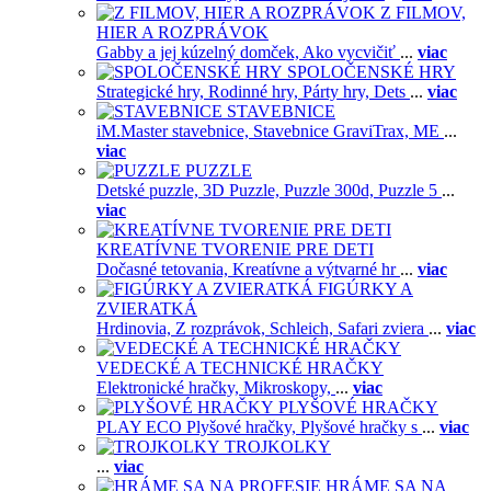
Z FILMOV,
HIER A ROZPRÁVOK
Gabby a jej kúzelný domček,
Ako vycvičiť
...
viac
SPOLOČENSKÉ HRY
Strategické hry,
Rodinné hry,
Párty hry,
Dets
...
viac
STAVEBNICE
iM.Master stavebnice,
Stavebnice GraviTrax,
ME
...
viac
PUZZLE
Detské puzzle,
3D Puzzle,
Puzzle 300d,
Puzzle 5
...
viac
KREATÍVNE TVORENIE PRE DETI
Dočasné tetovania,
Kreatívne a výtvarné hr
...
viac
FIGÚRKY A
ZVIERATKÁ
Hrdinovia,
Z rozprávok,
Schleich,
Safari zviera
...
viac
VEDECKÉ A TECHNICKÉ HRAČKY
Elektronické hračky,
Mikroskopy,
...
viac
PLYŠOVÉ HRAČKY
PLAY ECO Plyšové hračky,
Plyšové hračky s
...
viac
TROJKOLKY
...
viac
HRÁME SA NA