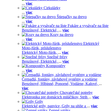
...
viac
Cirkulárky
...
viac
Štiepačky na drevo
...
viac
Fukáre a vysávače na líste
Benzínové,
Elektrické,
...
viac
Kozy na drevo
...
viac
Elektrický
Moto-fúrik, príslušenstvo
Elektrický Moto-fúrik,
...
viac
Snežné frézy
Benzínové,
Elektrické,
...
viac
Kompostéry
...
viac
Čerpadlá, fontány, závlahové systémy a vodárne
Benzínové,
Hlbinné,
Ponorné,
Vodárne,
Kalové,
...
viac
Chovateľské potreby
Elektronika pre domácich miláčikov,
Strih
...
viac
Grily
Elektrické grily, panvice,
Grily na uhlie a
...
viac
Zemné vrtáky