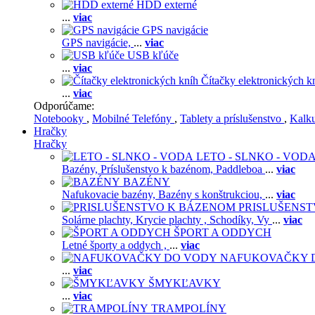
HDD externé
...
viac
GPS navigácie
GPS navigácie,
...
viac
USB kľúče
...
viac
Čítačky elektronických k
...
viac
Odporúčame:
Notebooky
,
Mobilné Telefóny
,
Tablety a príslušenstvo
,
Kalk
Hračky
Hračky
LETO - SLNKO - VOD
Bazény,
Príslušenstvo k bazénom,
Paddleboa
...
viac
BAZÉNY
Nafukovacie bazény,
Bazény s konštrukciou,
...
viac
PRISLUŠENS
Solárne plachty,
Krycie plachty ,
Schodíky,
Vy
...
viac
ŠPORT A ODDYCH
Letné športy a oddych ,
...
viac
NAFUKOVAČKY 
...
viac
ŠMYKĽAVKY
...
viac
TRAMPOLÍNY