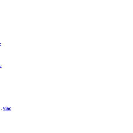
c
c
..
viac