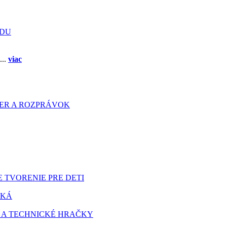
ADU
...
viac
HIER A ROZPRÁVOK
 TVORENIE PRE DETI
TKÁ
 A TECHNICKÉ HRAČKY