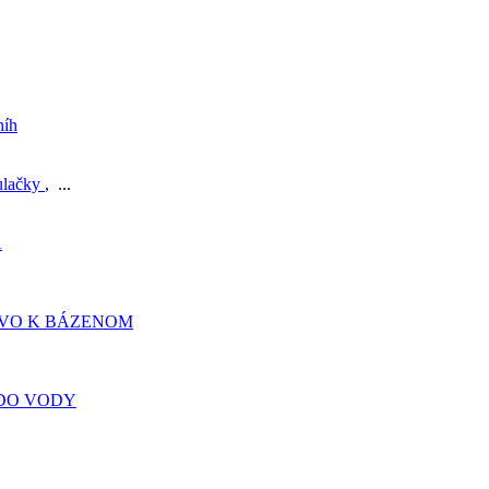
níh
ulačky
, ...
A
TVO K BÁZENOM
DO VODY