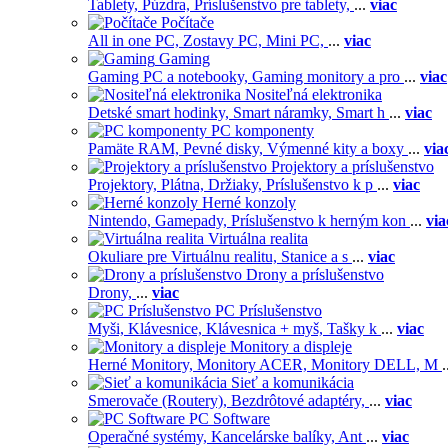
Tablety,
Púzdra,
Príslušenstvo pre tablety,
...
viac
Počítače
All in one PC,
Zostavy PC,
Mini PC,
...
viac
Gaming
Gaming PC a notebooky,
Gaming monitory a pro
...
viac
Nositeľná elektronika
Detské smart hodinky,
Smart náramky,
Smart h
...
viac
PC komponenty
Pamäte RAM,
Pevné disky,
Výmenné kity a boxy
...
via
Projektory a príslušenstvo
Projektory,
Plátna,
Držiaky,
Príslušenstvo k p
...
viac
Herné konzoly
Nintendo,
Gamepady,
Príslušenstvo k herným kon
...
via
Virtuálna realita
Okuliare pre Virtuálnu realitu,
Stanice a s
...
viac
Drony a príslušenstvo
Drony,
...
viac
PC Príslušenstvo
Myši,
Klávesnice,
Klávesnica + myš,
Tašky k
...
viac
Monitory a displeje
Herné Monitory,
Monitory ACER,
Monitory DELL,
M
.
Sieť a komunikácia
Smerovače (Routery),
Bezdrôtové adaptéry,
...
viac
PC Software
Operačné systémy,
Kancelárske balíky,
Ant
...
viac