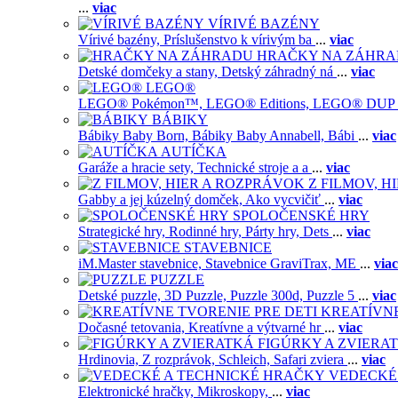
...
viac
VÍRIVÉ BAZÉNY
Vírivé bazény,
Príslušenstvo k vírivým ba
...
viac
HRAČKY NA ZÁHR
Detské domčeky a stany,
Detský záhradný ná
...
viac
LEGO®
LEGO® Pokémon™,
LEGO® Editions,
LEGO® DUP
BÁBIKY
Bábiky Baby Born,
Bábiky Baby Annabell,
Bábi
...
viac
AUTÍČKA
Garáže a hracie sety,
Technické stroje a a
...
viac
Z FILMOV, 
Gabby a jej kúzelný domček,
Ako vycvičiť
...
viac
SPOLOČENSKÉ HRY
Strategické hry,
Rodinné hry,
Párty hry,
Dets
...
viac
STAVEBNICE
iM.Master stavebnice,
Stavebnice GraviTrax,
ME
...
viac
PUZZLE
Detské puzzle,
3D Puzzle,
Puzzle 300d,
Puzzle 5
...
viac
KREATÍVNE
Dočasné tetovania,
Kreatívne a výtvarné hr
...
viac
FIGÚRKY A ZVIERA
Hrdinovia,
Z rozprávok,
Schleich,
Safari zviera
...
viac
VEDECKÉ
Elektronické hračky,
Mikroskopy,
...
viac