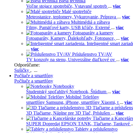
Biela technika
Voľne stojace spotrebiče,
Vstavané spotreb
...
viac
Malé spotrebiče
Meteostanice, teplomery,
Vykurovanie,
Príprava
...
viac
Multimédiá a zábava
Filmy,
Pamäťové karty,
USB kľúče,
Externé
...
viac
Fotoaparáty a kamery
Fotoaparáty,
Kamery,
Ďalekohľady,
Fotopasce,
...
viac
Inteligentné smart zariad
...
viac
Príslušenstvo TV/AV
TV konzoly na stenu,
Univerzálne diaľkové ov
...
viac
Odporúčame:
Sušičky
, ...
Počítače a smartfóny
Počítače a smartfóny
Notebooky
Študentský spoľahlivý Notebook,
Štúdium
...
viac
Mobilné Telefóny
smartfóny Samsung,
iPhone,
smartfóny Xiaomi,
t
...
viac
3D Tlačiarne a príslušen
3D Tlačiarne,
Náplne pre 3D Tlač,
Príslušen
...
viac
Tlačiarne a Kancelár
SUPER Dopredaj EPSON TANK,
Tlačiarne,
Tankové
.
Tablety a príslušenstvo