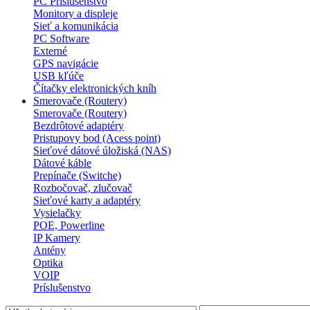
PC Príslušenstvo
Monitory a displeje
Sieť a komunikácia
PC Software
Externé
GPS navigácie
USB kľúče
Čítačky elektronických kníh
Smerovače (Routery)
Smerovače (Routery)
Bezdrôtové adaptéry
Pristupovy bod (Acess point)
Sieťové dátové úložiská (NAS)
Dátové káble
Prepínače (Switche)
Rozbočovač, zlučovač
Sieťové karty a adaptéry
Vysielačky
POE, Powerline
IP Kamery
Antény
Optika
VOIP
Príslušenstvo