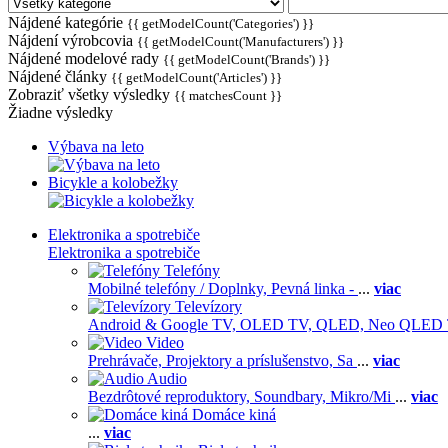
Nájdené kategórie
{{ getModelCount('Categories') }}
Nájdení výrobcovia
{{ getModelCount('Manufacturers') }}
Nájdené modelové rady
{{ getModelCount('Brands') }}
Nájdené články
{{ getModelCount('Articles') }}
Zobraziť všetky výsledky
{{ matchesCount }}
Žiadne výsledky
Výbava na leto
Bicykle a kolobežky
Elektronika a spotrebiče
Elektronika a spotrebiče
Telefóny
Mobilné telefóny / Doplnky,
Pevná linka -
...
viac
Televízory
Android & Google TV,
OLED TV,
QLED, Neo QLED
Video
Prehrávače,
Projektory a príslušenstvo,
Sa
...
viac
Audio
Bezdrôtové reproduktory,
Soundbary,
Mikro/Mi
...
viac
Domáce kiná
...
viac