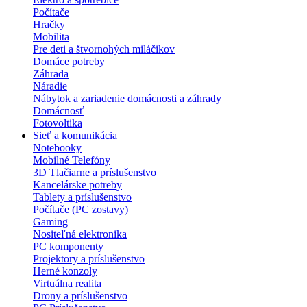
Počítače
Hračky
Mobilita
Pre deti a štvornohých miláčikov
Domáce potreby
Záhrada
Náradie
Nábytok a zariadenie domácnosti a záhrady
Domácnosť
Fotovoltika
Sieť a komunikácia
Notebooky
Mobilné Telefóny
3D Tlačiarne a príslušenstvo
Kancelárske potreby
Tablety a príslušenstvo
Počítače (PC zostavy)
Gaming
Nositeľná elektronika
PC komponenty
Projektory a príslušenstvo
Herné konzoly
Virtuálna realita
Drony a príslušenstvo