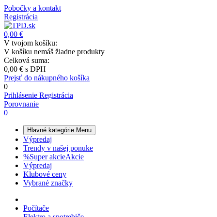
Pobočky a kontakt
Registrácia
0,00 €
V tvojom košíku:
V košíku nemáš žiadne produkty
Celková suma:
0,00 €
s DPH
Prejsť do nákupného košíka
0
Prihlásenie
Registrácia
Porovnanie
0
Hlavné kategórie
Menu
Výpredaj
Trendy v našej ponuke
%
Super akcie
Akcie
Výpredaj
Klubové ceny
Vybrané značky
Počítače
Elektro a spotrebiče