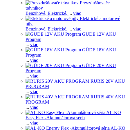
Prevzdušňovače
trávnikov
Benzínové,
Elektrické,
...
viac
Elektrické a motorové
píly
Benzínové,
Elektrické,
...
viac
GÜDE 12V AKU
Program
...
viac
GÜDE 18V AKU
Program
...
viac
GÜDE 20V AKU
Program
...
viac
RURIS 20V AKU
PROGRAM
...
viac
RURIS 40V AKU
PROGRAM
...
viac
AL-KO
Easy Flex -Akumulátorová séria
...
viac
AL-KO