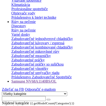
Vstavané spotrebiče
Klimatizácia
Profesionálne spotrebiče
Ohrievače vody
Príslušenstvo k bielej technike
Rúry na pečenie
Digestory
Rúry na pečenie
Varné dosky
Zabudovateľné jednodverové chladničky
Zabudovateľné kávovary / espressá
Zabudovateľné kombinované chladničky
Zabudovateľné mikrovlnné rúry
Zabudovateľné mrazničky
Zabudovatelné práčky
Zabudovateľné práčky so sušičkou
Zabudovateľné vínotéky
Zabudovateľné umývačky riadu
Príslušenstvo Zabudovateľné Spotrebiče
Samsung NV68A1140BS/OL
Zdieľať na FB
Odporučiť e-mailom
Nájdené kategórie
{{ getModelCount('Categories') }}