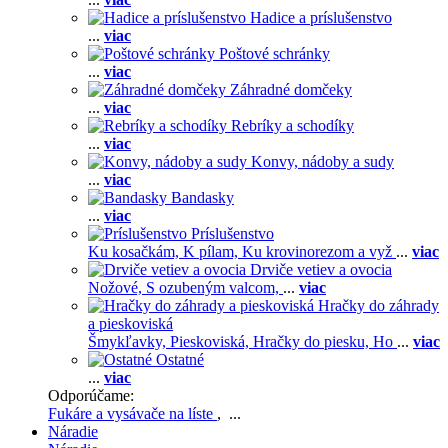
Hadice a príslušenstvo
...
viac
Poštové schránky
...
viac
Záhradné domčeky
...
viac
Rebríky a schodíky
...
viac
Konvy, nádoby a sudy
...
viac
Bandasky
...
viac
Príslušenstvo
Ku kosačkám,
K pílam,
Ku krovinorezom a vyž
...
viac
Drviče vetiev a ovocia
Nožové,
S ozubeným valcom,
...
viac
Hračky do záhrady
a pieskoviská
Šmykľavky,
Pieskoviská,
Hračky do piesku,
Ho
...
viac
Ostatné
...
viac
Odporúčame:
Fukáre a vysávače na líste
, ...
Náradie