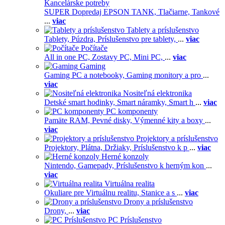
Kancelárske potreby
SUPER Dopredaj EPSON TANK,
Tlačiarne,
Tankové
...
viac
Tablety a príslušenstvo
Tablety,
Púzdra,
Príslušenstvo pre tablety,
...
viac
Počítače
All in one PC,
Zostavy PC,
Mini PC,
...
viac
Gaming
Gaming PC a notebooky,
Gaming monitory a pro
...
viac
Nositeľná elektronika
Detské smart hodinky,
Smart náramky,
Smart h
...
viac
PC komponenty
Pamäte RAM,
Pevné disky,
Výmenné kity a boxy
...
viac
Projektory a príslušenstvo
Projektory,
Plátna,
Držiaky,
Príslušenstvo k p
...
viac
Herné konzoly
Nintendo,
Gamepady,
Príslušenstvo k herným kon
...
viac
Virtuálna realita
Okuliare pre Virtuálnu realitu,
Stanice a s
...
viac
Drony a príslušenstvo
Drony,
...
viac
PC Príslušenstvo