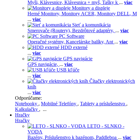
Myši,
Klávesnice,
Klávesnica + myš,
Tašky k
...
viac
Monitory a displeje
Herné Monitory,
Monitory ACER,
Monitory DELL,
M
...
viac
Sieť a komunikácia
Smerovače (Routery),
Bezdrôtové adaptéry,
...
viac
PC Software
Operačné systémy,
Kancelárske balíky,
Ant
...
viac
HDD externé
...
viac
GPS navigácie
GPS navigácie,
...
viac
USB kľúče
...
viac
Čítačky elektronických
kníh
...
viac
Odporúčame:
Notebooky
,
Mobilné Telefóny
,
Tablety a príslušenstvo
,
Kalkulačky
, ...
Hračky
Hračky
LETO - SLNKO -
VODA
Bazény,
Príslušenstvo k bazénom,
Paddleboa
...
viac