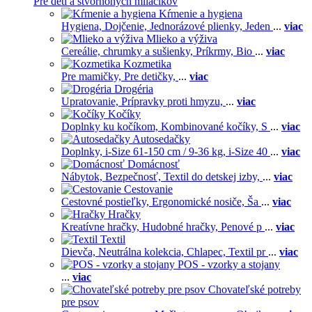
Pre deti a štvornohých miláčikov
Kŕmenie a hygiena
Hygiena,
Dojčenie,
Jednorázové plienky,
Jeden
...
viac
Mlieko a výživa
Cereálie, chrumky a sušienky,
Príkrmy,
Bio
...
viac
Kozmetika
Pre mamičky,
Pre detičky,
...
viac
Drogéria
Upratovanie,
Prípravky proti hmyzu,
...
viac
Kočíky
Doplnky ku kočíkom,
Kombinované kočíky,
S
...
viac
Autosedačky
Doplnky,
i-Size 61-150 cm / 9-36 kg,
i-Size 40
...
viac
Domácnosť
Nábytok,
Bezpečnosť,
Textil do detskej izby,
...
viac
Cestovanie
Cestovné postieľky,
Ergonomické nosiče,
Ša
...
viac
Hračky
Kreatívne hračky,
Hudobné hračky,
Penové p
...
viac
Textil
Dievča,
Neutrálna kolekcia,
Chlapec,
Textil pr
...
viac
POS - vzorky a stojany
...
viac
Chovateľské potreby
pre psov