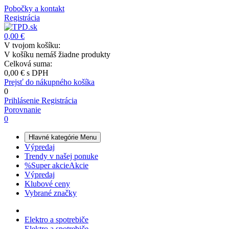
Pobočky a kontakt
Registrácia
0,00 €
V tvojom košíku:
V košíku nemáš žiadne produkty
Celková suma:
0,00 €
s DPH
Prejsť do nákupného košíka
0
Prihlásenie
Registrácia
Porovnanie
0
Hlavné kategórie
Menu
Výpredaj
Trendy v našej ponuke
%
Super akcie
Akcie
Výpredaj
Klubové ceny
Vybrané značky
Elektro a spotrebiče
Elektro a spotrebiče