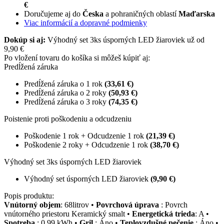
€
Doručujeme aj do
Česka
a pohraničných oblastí
Maďarska
Viac informácií a dopravné podmienky
Dokúp si aj:
Výhodný set 3ks úsporných LED žiaroviek už od
9,90 €
Po vložení tovaru do košíka si môžeš kúpiť aj:
Predĺžená záruka
Predĺžená záruka o 1 rok
(33,61 €)
Predĺžená záruka o 2 roky
(50,93 €)
Predĺžená záruka o 3 roky
(74,35 €)
Poistenie proti poškodeniu a odcudzeniu
Poškodenie 1 rok + Odcudzenie 1 rok
(21,39 €)
Poškodenie 2 roky + Odcudzenie 1 rok
(38,70 €)
Výhodný set 3ks úsporných LED žiaroviek
Výhodný set úsporných LED žiaroviek
(9,90 €)
Popis produktu:
Vnútorný objem
: 68litrov •
Povrchová úprava
: Povrch
vnútorného priestoru Keramický smalt •
Energetická trieda
: A •
Spotreba
: 0.99 kWh •
Gril
: Áno •
Teplovzdušné pečenie
: Áno •