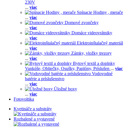
230V
...
viac
Spínacie Hodiny , merače
...
viac
Domové zvončeky
...
viac
Domáce videovrátniky
...
viac
Elektroinštalačný materiál
...
viac
Zámky, vložky trezory
...
viac
Bytový textil a doplnky
Vankúše,
Obliečky,
Osušky,
Paplóny,
Príslušen
...
viac
Vodovodné
batérie a príslušenstvo
...
viac
Úložné boxy
...
viac
Fotovoltika
Kvetináče a substráty
Rozbalené a vystavené