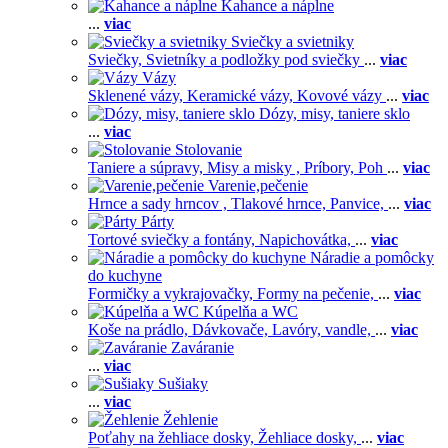
Kahance a náplne
...
viac
Sviečky a svietniky
Sviečky,
Svietníky a podložky pod sviečky
...
viac
Vázy
Sklenené vázy,
Keramické vázy,
Kovové vázy
...
viac
Dózy, misy, taniere sklo
...
viac
Stolovanie
Taniere a súpravy,
Misy a misky ,
Príbory,
Poh
...
viac
Varenie,pečenie
Hrnce a sady hrncov ,
Tlakové hrnce,
Panvice,
...
viac
Párty
Tortové sviečky a fontány,
Napichovátka,
...
viac
Náradie a pomôcky
do kuchyne
Formičky a vykrajovačky,
Formy na pečenie,
...
viac
Kúpelňa a WC
Koše na prádlo,
Dávkovače,
Lavóry, vandle,
...
viac
Zaváranie
...
viac
Sušiaky
...
viac
Žehlenie
Poťahy na žehliace dosky,
Žehliace dosky,
...
viac