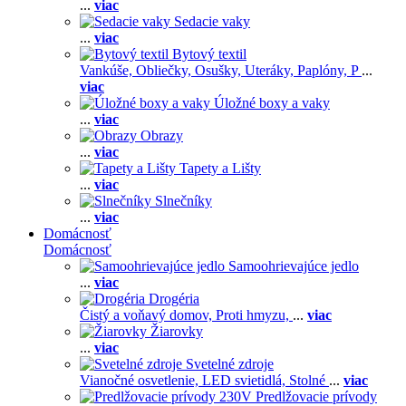
...
viac
Sedacie vaky
...
viac
Bytový textil
Vankúše,
Obliečky,
Osušky,
Uteráky,
Paplóny,
P
...
viac
Úložné boxy a vaky
...
viac
Obrazy
...
viac
Tapety a Lišty
...
viac
Slnečníky
...
viac
Domácnosť
Domácnosť
Samoohrievajúce jedlo
...
viac
Drogéria
Čistý a voňavý domov,
Proti hmyzu,
...
viac
Žiarovky
...
viac
Svetelné zdroje
Vianočné osvetlenie,
LED svietidlá,
Stolné
...
viac
Predlžovacie prívody