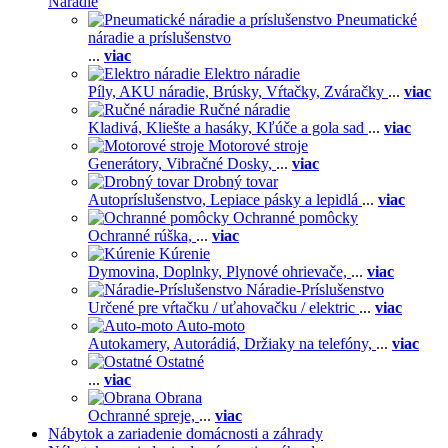
Náradie
Pneumatické
náradie a príslušenstvo
...
viac
Elektro náradie
Píly,
AKU náradie,
Brúsky,
Vŕtačky,
Zváračky
...
viac
Ručné náradie
Kladivá,
Kliešte a hasáky,
Kľúče a gola sad
...
viac
Motorové stroje
Generátory,
Vibračné Dosky,
...
viac
Drobný tovar
Autopríslušenstvo,
Lepiace pásky a lepidlá
...
viac
Ochranné pomôcky
Ochranné rúška,
...
viac
Kúrenie
Dymovina,
Doplnky,
Plynové ohrievače,
...
viac
Náradie-Príslušenstvo
Určené pre vŕtačku / uťahovačku / elektric
...
viac
Auto-moto
Autokamery,
Autorádiá,
Držiaky na telefóny,
...
viac
Ostatné
...
viac
Obrana
Ochranné spreje,
...
viac
Nábytok a zariadenie domácnosti a záhrady