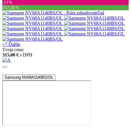
‐11%
357,00 €
+7
Ďalšie
Tvoja cena:
315,00 €
s DPH
Samsung NV68A1140BS/OL