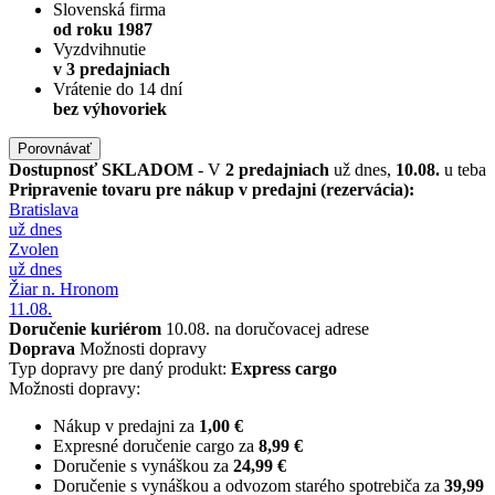
Slovenská firma
od roku 1987
Vyzdvihnutie
v 3 predajniach
Vrátenie do 14 dní
bez výhovoriek
Porovnávať
Dostupnosť
SKLADOM
- V
2 predajniach
už dnes,
10.08.
u teba
Pripravenie tovaru pre nákup v predajni (rezervácia):
Bratislava
už dnes
Zvolen
už dnes
Žiar n. Hronom
11.08.
Doručenie kuriérom
10.08. na doručovacej adrese
Doprava
Možnosti dopravy
Typ dopravy pre daný produkt:
Express cargo
Možnosti dopravy:
Nákup v predajni za
1,00 €
Expresné doručenie cargo za
8,99 €
Doručenie s vynáškou za
24,99 €
Doručenie s vynáškou a odvozom starého spotrebiča za
39,99