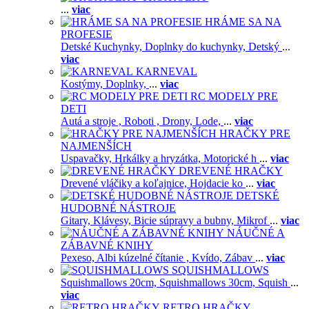
...
viac
HRÁME SA NA
PROFESIE
Detské Kuchynky,
Doplnky do kuchynky,
Detský
...
viac
KARNEVAL
Kostýmy,
Doplnky,
...
viac
RC MODELY PRE
DETI
Autá a stroje ,
Roboti ,
Drony,
Lode,
...
viac
HRAČKY PRE
NAJMENŠÍCH
Uspavačky,
Hrkálky a hryzátka,
Motorické h
...
viac
DREVENÉ HRAČKY
Drevené vláčiky a koľajnice,
Hojdacie ko
...
viac
DETSKÉ
HUDOBNÉ NÁSTROJE
Gitary,
Klávesy,
Bicie súpravy a bubny,
Mikrof
...
viac
NÁUČNÉ A
ZÁBAVNÉ KNIHY
Pexeso,
Albi kúzelné čítanie ,
Kvído,
Zábav
...
viac
SQUISHMALLOWS
Squishmallows 20cm,
Squishmallows 30cm,
Squish
...
viac
RETRO HRAČKY