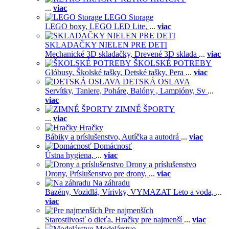
...
viac
LEGO Storage
LEGO boxy,
LEGO LED Lite,
...
viac
SKLADAČKY NIELEN PRE DETI
Mechanické 3D skladačky,
Drevené 3D sklada
...
viac
ŠKOLSKÉ POTREBY
Glóbusy,
Školské tašky,
Detské tašky,
Pera
...
viac
DETSKÁ OSLAVA
Servítky,
Taniere,
Poháre,
Balóny ,
Lampióny,
Sv
...
viac
ZIMNÉ ŠPORTY
...
viac
Hračky
Bábiky a príslušenstvo,
Autíčka a autodrá
...
viac
Domácnosť
Ústna hygiena,
...
viac
Drony a príslušenstvo
Drony,
Príslušenstvo pre drony,
...
viac
Na záhradu
Bazény,
Vozidlá,
Vírivky,
VYMAZAT Leto a voda,
...
viac
Pre najmenších
Starostlivosť o dieťa,
Hračky pre najmenší
...
viac
Modelárstvo