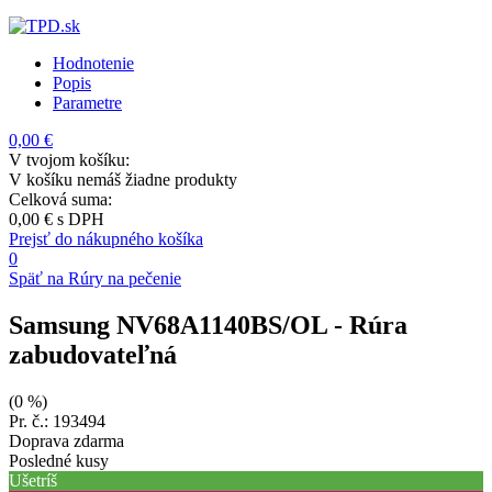
Hodnotenie
Popis
Parametre
0,00 €
V tvojom košíku:
V košíku nemáš žiadne produkty
Celková suma:
0,00 €
s DPH
Prejsť do nákupného košíka
0
Späť na Rúry na pečenie
Samsung NV68A1140BS/OL
- Rúra
zabudovateľná
(0 %)
Pr. č.: 193494
Doprava zdarma
Posledné kusy
Ušetríš