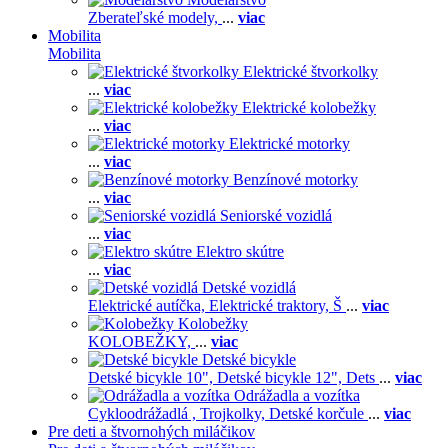
Zberateľské modely,
...
viac
Mobilita
Mobilita
Elektrické štvorkolky
...
viac
Elektrické kolobežky
...
viac
Elektrické motorky
...
viac
Benzínové motorky
...
viac
Seniorské vozidlá
...
viac
Elektro skútre
...
viac
Detské vozidlá
Elektrické autíčka,
Elektrické traktory,
Š
...
viac
Kolobežky
KOLOBEŽKY,
...
viac
Detské bicykle
Detské bicykle 10",
Detské bicykle 12",
Dets
...
viac
Odrážadla a vozítka
Cykloodrážadlá ,
Trojkolky,
Detské korčule
...
viac
Pre deti a štvornohých miláčikov