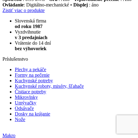
Ovládanie
: Digitálno-mechanické •
Displej
: áno
Zistiť viac o produkte
Slovenská firma
od roku 1987
Vyzdvihnutie
v 3 predajniach
Vrátenie do 14 dní
bez výhovoriek
Príslušenstvo
Plechy a pekáče
Formy na pečenie
Kuchynské potreby
Kuchynské roboty, mixéry, šľahače
Čistiace potreby
Mikrovlnky
Umývačky
Odsávače
Dosky na krájanie
Nože
Makro