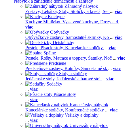
Nábytok a zariadenie domácnosti a záhrady
Záhradný nábytok
Zostavy,
Lehátka,
Stoly,
Stoličky a kreslá,
Ser
...
viac
Kuchyne
Kuchyne MiniMax,
Vystavené kuchyne,
Drezy a d
...
viac
Obývačky
Obývačkové zostavy,
Samostatné skrinky,
Ko
...
viac
Detské izby
Postele,
Písacie stoly,
Kancelárske stoličky
...
viac
Spálne
Postele,
Rošty,
Matrace a toppery,
Šatníky,
Noč
...
viac
Predsiene
Predsieňové zostavy,
Botníky,
Samostatné sk
...
viac
Stoly a stoličky
Jedálenské stoly,
Jedálenské a barové stol
...
viac
Sedačky
...
viac
Písacie stoly
...
viac
Kancelársky nábytok
Kancelárske stoličky,
Konferenčné stoličky
...
viac
Vešiaky a doplnky
...
viac
Univerzálny nábytok