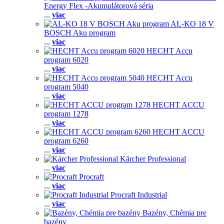
Energy Flex -Akumulátorová séria
...
viac
AL-KO 18 V
BOSCH Aku program
...
viac
HECHT Accu
program 6020
...
viac
HECHT Accu
program 5040
...
viac
HECHT ACCU
program 1278
...
viac
HECHT ACCU
program 6260
...
viac
Kärcher Professional
...
viac
Procraft
...
viac
Procraft Industrial
...
viac
Bazény, Chémia pre
bazény