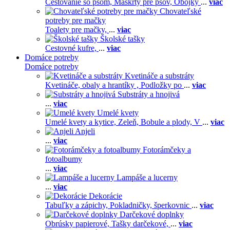
Cestovanie so psom,
Maškrty pre psov,
Obojky
...
viac
Chovateľské
potreby pre mačky
Toalety pre mačky,
...
viac
Školské tašky
Cestovné kufre,
...
viac
Domáce potreby
Domáce potreby
Kvetináče a substráty
Kvetináče, obaly a hrantíky ,
Podložky po
...
viac
Substráty a hnojivá
...
viac
Umelé kvety
Umelé kvety a kytice,
Zeleň,
Bobule a plody,
V
...
viac
Anjeli
...
viac
Fotorámčeky a
fotoalbumy
...
viac
Lampáše a lucerny
...
viac
Dekorácie
Tabuľky a zápichy,
Pokladničky, šperkovnic
...
viac
Darčekové doplnky
Obrúsky papierové,
Tašky darčekové,
...
viac