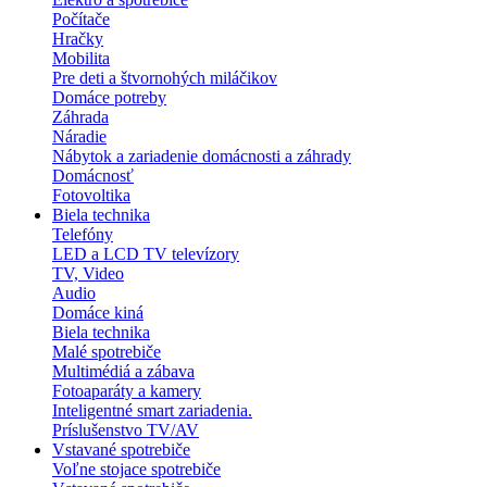
Počítače
Hračky
Mobilita
Pre deti a štvornohých miláčikov
Domáce potreby
Záhrada
Náradie
Nábytok a zariadenie domácnosti a záhrady
Domácnosť
Fotovoltika
Biela technika
Telefóny
LED a LCD TV televízory
TV, Video
Audio
Domáce kiná
Biela technika
Malé spotrebiče
Multimédiá a zábava
Fotoaparáty a kamery
Inteligentné smart zariadenia.
Príslušenstvo TV/AV
Vstavané spotrebiče
Voľne stojace spotrebiče