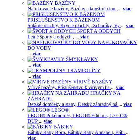
BAZÉNY
Nafukovacie bazény,
Bazény s konštrukciou,
...
viac
PRISLUŠENSTVO K BÁZENOM
Solárne plachty,
Krycie plachty ,
Schodíky,
Vy
...
viac
ŠPORT A ODDYCH
Letné športy a oddych ,
...
viac
NAFUKOVAČKY
DO VODY
...
viac
ŠMYKĽAVKY
...
viac
TRAMPOLÍNY
...
viac
VÍRIVÉ BAZÉNY
Vírivé bazény,
Príslušenstvo k vírivým ba
...
viac
HRAČKY NA
ZÁHRADU
Detské domčeky a stany,
Detský záhradný ná
...
viac
LEGO®
LEGO® Pokémon™,
LEGO® Editions,
LEGO®
DUP
...
viac
BÁBIKY
Bábiky Baby Born,
Bábiky Baby Annabell,
Bábi
...
viac