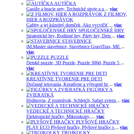
AUTÍČKA
Garáže a hracie sety,
Technické stroje a a
...
viac
Z FILMOV,
HIER A ROZPRÁVOK
Gabby a jej kúzelný domček,
Ako vycvičiť
...
viac
SPOLOČENSKÉ HRY
Strategické hry,
Rodinné hry,
Párty hry,
Dets
...
viac
STAVEBNICE
iM.Master stavebnice,
Stavebnice GraviTrax,
ME
...
viac
PUZZLE
Detské puzzle,
3D Puzzle,
Puzzle 300d,
Puzzle 5
...
viac
KREATÍVNE TVORENIE PRE DETI
Dočasné tetovania,
Kreatívne a výtvarné hr
...
viac
FIGÚRKY A
ZVIERATKÁ
Hrdinovia,
Z rozprávok,
Schleich,
Safari zviera
...
viac
VEDECKÉ A TECHNICKÉ HRAČKY
Elektronické hračky,
Mikroskopy,
...
viac
PLYŠOVÉ HRAČKY
PLAY ECO Plyšové hračky,
Plyšové hračky s
...
viac
TROJKOLKY