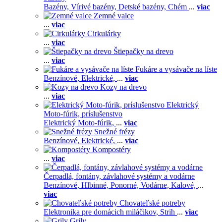
Bazény,
Vírivé bazény,
Detské bazény,
Chém
...
viac
Zemné valce
...
viac
Cirkulárky
...
viac
Štiepačky na drevo
...
viac
Fukáre a vysávače na líste
Benzínové,
Elektrické,
...
viac
Kozy na drevo
...
viac
Elektrický
Moto-fúrik, príslušenstvo
Elektrický Moto-fúrik,
...
viac
Snežné frézy
Benzínové,
Elektrické,
...
viac
Kompostéry
...
viac
Čerpadlá, fontány, závlahové systémy a vodárne
Benzínové,
Hlbinné,
Ponorné,
Vodárne,
Kalové,
...
viac
Chovateľské potreby
Elektronika pre domácich miláčikov,
Strih
...
viac
Grily