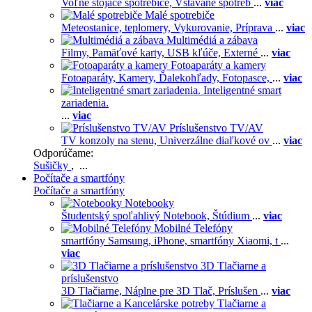
Voľne stojace spotrebiče,
Vstavané spotreb
...
viac
Malé spotrebiče
Meteostanice, teplomery,
Vykurovanie,
Príprava
...
viac
Multimédiá a zábava
Filmy,
Pamäťové karty,
USB kľúče,
Externé
...
viac
Fotoaparáty a kamery
Fotoaparáty,
Kamery,
Ďalekohľady,
Fotopasce,
...
viac
Inteligentné smart
zariadenia.
...
viac
Príslušenstvo TV/AV
TV konzoly na stenu,
Univerzálne diaľkové ov
...
viac
Odporúčame:
Sušičky
, ...
Počítače a smartfóny
Počítače a smartfóny
Notebooky
Študentský spoľahlivý Notebook,
Štúdium
...
viac
Mobilné Telefóny
smartfóny Samsung,
iPhone,
smartfóny Xiaomi,
t
...
viac
3D Tlačiarne a
príslušenstvo
3D Tlačiarne,
Náplne pre 3D Tlač,
Príslušen
...
viac
Tlačiarne a