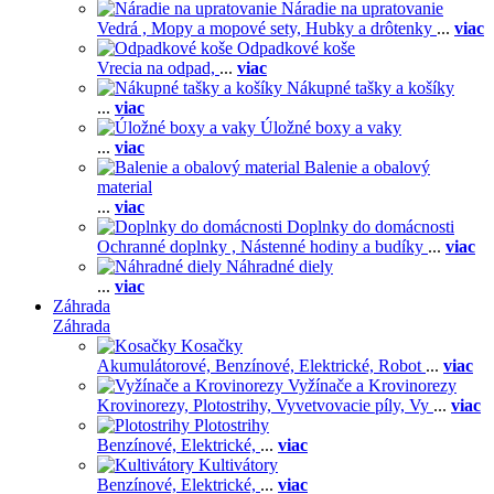
Náradie na upratovanie
Vedrá ,
Mopy a mopové sety,
Hubky a drôtenky
...
viac
Odpadkové koše
Vrecia na odpad,
...
viac
Nákupné tašky a košíky
...
viac
Úložné boxy a vaky
...
viac
Balenie a obalový
material
...
viac
Doplnky do domácnosti
Ochranné doplnky ,
Nástenné hodiny a budíky
...
viac
Náhradné diely
...
viac
Záhrada
Záhrada
Kosačky
Akumulátorové,
Benzínové,
Elektrické,
Robot
...
viac
Vyžínače a Krovinorezy
Krovinorezy,
Plotostrihy,
Vyvetvovacie píly,
Vy
...
viac
Plotostrihy
Benzínové,
Elektrické,
...
viac
Kultivátory
Benzínové,
Elektrické,
...
viac