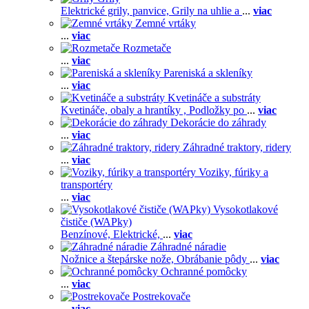
Elektrické grily, panvice,
Grily na uhlie a
...
viac
Zemné vrtáky
...
viac
Rozmetače
...
viac
Pareniská a skleníky
...
viac
Kvetináče a substráty
Kvetináče, obaly a hrantíky ,
Podložky po
...
viac
Dekorácie do záhrady
...
viac
Záhradné traktory, ridery
...
viac
Voziky, fúriky a
transportéry
...
viac
Vysokotlakové
čističe (WAPky)
Benzínové,
Elektrické,
...
viac
Záhradné náradie
Nožnice a štepárske nože,
Obrábanie pôdy
...
viac
Ochranné pomôcky
...
viac
Postrekovače
...
viac