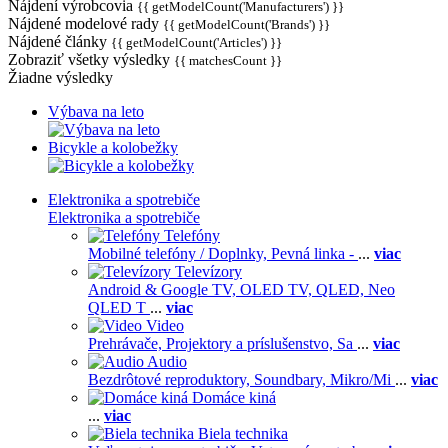
Nájdení výrobcovia
{{ getModelCount('Manufacturers') }}
Nájdené modelové rady
{{ getModelCount('Brands') }}
Nájdené články
{{ getModelCount('Articles') }}
Zobraziť všetky výsledky
{{ matchesCount }}
Žiadne výsledky
Výbava na leto
Bicykle a kolobežky
Elektronika a spotrebiče
Elektronika a spotrebiče
Telefóny
Mobilné telefóny / Doplnky,
Pevná linka -
...
viac
Televízory
Android & Google TV,
OLED TV,
QLED, Neo
QLED T
...
viac
Video
Prehrávače,
Projektory a príslušenstvo,
Sa
...
viac
Audio
Bezdrôtové reproduktory,
Soundbary,
Mikro/Mi
...
viac
Domáce kiná
...
viac
Biela technika