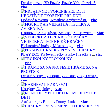
Detské puzzle,
3D Puzzle,
Puzzle 300d,
Puzzle 5
...
viac
KREATÍVNE TVORENIE PRE DETI
Dočasné tetovania,
Kreatívne a výtvarné hr
...
viac
FIGÚRKY A
ZVIERATKÁ
Hrdinovia,
Z rozprávok,
Schleich,
Safari zviera
...
viac
VEDECKÉ A TECHNICKÉ HRAČKY
Elektronické hračky,
Mikroskopy,
...
viac
PLYŠOVÉ HRAČKY
PLAY ECO Plyšové hračky,
Plyšové hračky s
...
viac
TROJKOLKY
...
viac
HRÁME SA NA
PROFESIE
Detské Kuchynky,
Doplnky do kuchynky,
Detský
...
viac
KARNEVAL
Kostýmy,
Doplnky,
...
viac
RC MODELY PRE
DETI
Autá a stroje ,
Roboti ,
Drony,
Lode,
...
viac
HRAČKY PRE