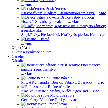
...
viac
Príslušenstvo
Ku kosačkám,
K pílam,
Ku krovinorezom a vyž
...
viac
Drviče vetiev a ovocia
Nožové,
S ozubeným valcom,
...
viac
Hračky do záhrady
a pieskoviská
Šmykľavky,
Pieskoviská,
Hračky do piesku,
Ho
...
viac
Ostatné
...
viac
Odporúčame:
Fukáre a vysávače na líste
, ...
Náradie
Náradie
Pneumatické
náradie a príslušenstvo
...
viac
Elektro náradie
Píly,
AKU náradie,
Brúsky,
Vŕtačky,
Zváračky
...
viac
Ručné náradie
Kladivá,
Kliešte a hasáky,
Kľúče a gola sad
...
viac
Motorové stroje
Generátory,
Vibračné Dosky,
...
viac
Drobný tovar