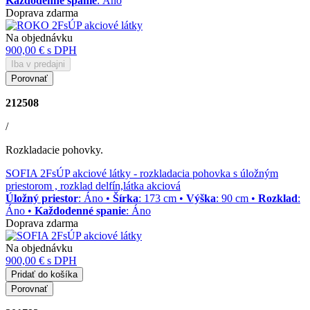
Každodenné spanie
: Áno
Doprava zdarma
Na objednávku
900,00 €
s DPH
Iba v predajni
Porovnať
212508
/
Rozkladacie pohovky.
SOFIA 2FsÚP akciové látky
- rozkladacia pohovka s úložným
priestorom , rozklad delfín,látka akciová
Úložný priestor
: Áno •
Šírka
: 173 cm •
Výška
: 90 cm •
Rozklad
:
Áno •
Každodenné spanie
: Áno
Doprava zdarma
Na objednávku
900,00 €
s DPH
Pridať do košíka
Porovnať