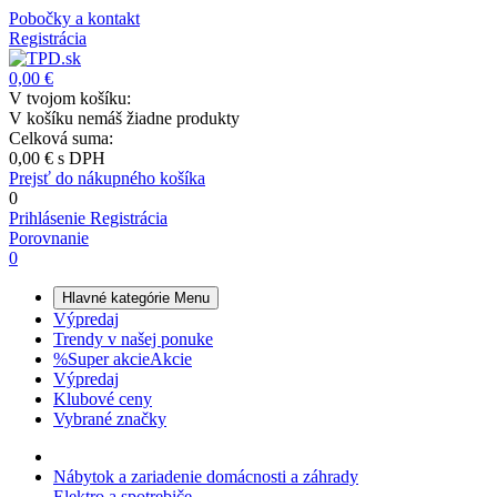
Pobočky a kontakt
Registrácia
0,00 €
V tvojom košíku:
V košíku nemáš žiadne produkty
Celková suma:
0,00 €
s DPH
Prejsť do nákupného košíka
0
Prihlásenie
Registrácia
Porovnanie
0
Hlavné kategórie
Menu
Výpredaj
Trendy v našej ponuke
%
Super akcie
Akcie
Výpredaj
Klubové ceny
Vybrané značky
Nábytok a zariadenie domácnosti a záhrady
Elektro a spotrebiče