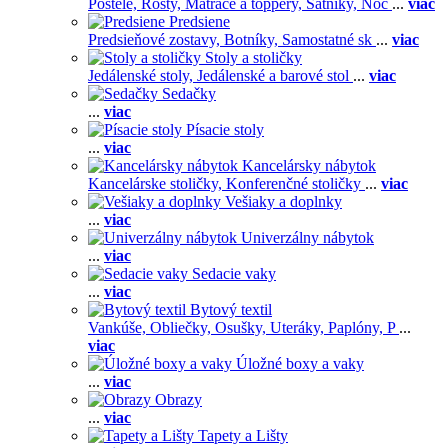
Postele,
Rošty,
Matrace a toppery,
Šatníky,
Noč
...
viac
Predsiene
Predsieňové zostavy,
Botníky,
Samostatné sk
...
viac
Stoly a stoličky
Jedálenské stoly,
Jedálenské a barové stol
...
viac
Sedačky
...
viac
Písacie stoly
...
viac
Kancelársky nábytok
Kancelárske stoličky,
Konferenčné stoličky
...
viac
Vešiaky a doplnky
...
viac
Univerzálny nábytok
...
viac
Sedacie vaky
...
viac
Bytový textil
Vankúše,
Obliečky,
Osušky,
Uteráky,
Paplóny,
P
...
viac
Úložné boxy a vaky
...
viac
Obrazy
...
viac
Tapety a Lišty