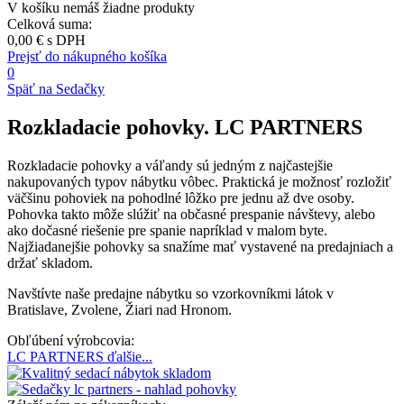
V košíku nemáš žiadne produkty
Celková suma:
0,00 €
s DPH
Prejsť do nákupného košíka
0
Späť na Sedačky
Rozkladacie pohovky. LC PARTNERS
Rozkladacie pohovky a váľandy sú jedným z najčastejšie
nakupovaných typov nábytku vôbec. Praktická je možnosť rozložiť
väčšinu pohoviek na pohodlné lôžko pre jednu až dve osoby.
Pohovka takto môže slúžiť na občasné prespanie návštevy, alebo
ako dočasné riešenie pre spanie napríklad v malom byte.
Najžiadanejšie pohovky sa snažíme mať vystavené na predajniach a
držať skladom.
Navštívte naše predajne nábytku so vzorkovníkmi látok v
Bratislave, Zvolene, Žiari nad Hronom.
Obľúbení výrobcovia:
LC PARTNERS
ďalšie...