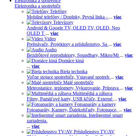
Elektronika a spotrebiče
Elektronika a spotrebiče
Telefóny
Mobilné telefóny / Doplnky,
Pevná linka -
...
viac
Televízory
Android & Google TV,
OLED TV,
QLED, Neo
QLED T
...
viac
Video
Prehrávače,
Projektory a príslušenstvo,
Sa
...
viac
Audio
Bezdrôtové reproduktory,
Soundbary,
Mikro/Mi
...
viac
Domáce kiná
...
viac
Biela technika
Voľne stojace spotrebiče,
Vstavané spotreb
...
viac
Malé spotrebiče
Meteostanice, teplomery,
Vykurovanie,
Príprava
...
viac
Multimédiá a zábava
Filmy,
Pamäťové karty,
USB kľúče,
Externé
...
viac
Fotoaparáty a kamery
Fotoaparáty,
Kamery,
Ďalekohľady,
Fotopasce,
...
viac
Inteligentné smart
zariadenia.
...
viac
Príslušenstvo TV/AV