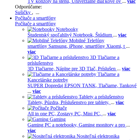
TV konzoly na stenu,
Univerzálne diaľkové ov
...
viac
Odporúčame:
Sušičky
, ...
Počítače a smartfóny
Počítače a smartfóny
Notebooky
Študentský spoľahlivý Notebook,
Štúdium
...
viac
Mobilné Telefóny
smartfóny Samsung,
iPhone,
smartfóny Xiaomi,
t
...
viac
3D Tlačiarne a
príslušenstvo
3D Tlačiarne,
Náplne pre 3D Tlač,
Príslušen
...
viac
Tlačiarne a
Kancelárske potreby
SUPER Dopredaj EPSON TANK,
Tlačiarne,
Tankové
...
viac
Tablety a príslušenstvo
Tablety,
Púzdra,
Príslušenstvo pre tablety,
...
viac
Počítače
All in one PC,
Zostavy PC,
Mini PC,
...
viac
Gaming
Gaming PC a notebooky,
Gaming monitory a pro
...
viac
Nositeľná elektronika