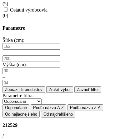
(
5
)
Ostatní výrobcovia
(
0
)
Parametre
Šírka (cm):
–
Výška (cm):
–
Zobraziť
5
produktov
Zrušiť výber
Zavrieť filter
Parametre filtra:
Odporúčané
Podľa názvu A-Z
Podľa názvu Z-A
Od najlacnejšieho
Od najdrahšieho
212529
/