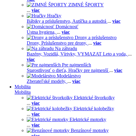
ZIMNÉ ŠPORTY
...
viac
Hračky
Bábiky a príslušenstvo,
Autíčka a autodrá
...
viac
Domácnosť
Ústna hygiena,
...
viac
Drony a príslušenstvo
Drony,
Príslušenstvo pre drony,
...
viac
Na záhradu
Bazény,
Vozidlá,
Vírivky,
VYMAZAT Leto a voda,
...
viac
Pre najmenších
Starostlivosť o dieťa,
Hračky pre najmenší
...
viac
Modelárstvo
Zberateľské modely,
...
viac
Mobilita
Mobilita
Elektrické štvorkolky
...
viac
Elektrické kolobežky
...
viac
Elektrické motorky
...
viac
Benzínové motorky
...
viac