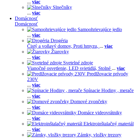
...
viac
Slnečníky
...
viac
Domácnosť
Domácnosť
Samoohrievajúce jedlo
...
viac
Drogéria
Čistý a voňavý domov,
Proti hmyzu,
...
viac
Žiarovky
...
viac
Svetelné zdroje
Vianočné osvetlenie,
LED svietidlá,
Stolné
...
viac
Predlžovacie prívody
230V
...
viac
Spínacie Hodiny , merače
...
viac
Domové zvončeky
...
viac
Domáce videovrátniky
...
viac
Elektroinštalačný materiál
...
viac
Zámky, vložky trezory