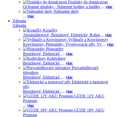
Doplnky do domácnosti
Ochranné doplnky ,
Nástenné hodiny a budíky
...
viac
Náhradné diely
...
viac
Záhrada
Záhrada
Kosačky
Akumulátorové,
Benzínové,
Elektrické,
Robot
...
viac
Vyžínače a Krovinorezy
Krovinorezy,
Plotostrihy,
Vyvetvovacie píly,
Vy
...
viac
Plotostrihy
Benzínové,
Elektrické,
...
viac
Kultivátory
Benzínové,
Elektrické,
...
viac
Prevzdušňovače
trávnikov
Benzínové,
Elektrické,
...
viac
Elektrické a motorové
píly
Benzínové,
Elektrické,
...
viac
GÜDE 12V AKU
Program
...
viac
GÜDE 18V AKU
Program