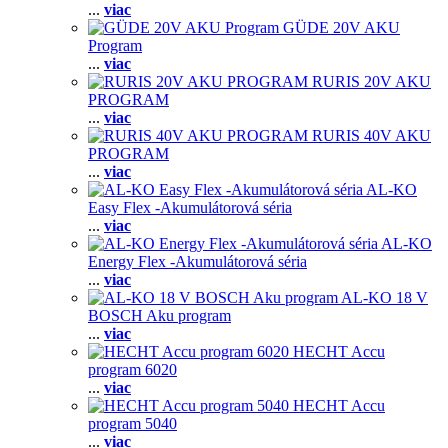
...
viac
GÜDE 20V AKU
Program
...
viac
RURIS 20V AKU
PROGRAM
...
viac
RURIS 40V AKU
PROGRAM
...
viac
AL-KO
Easy Flex -Akumulátorová séria
...
viac
AL-KO
Energy Flex -Akumulátorová séria
...
viac
AL-KO 18 V
BOSCH Aku program
...
viac
HECHT Accu
program 6020
...
viac
HECHT Accu
program 5040
...
viac