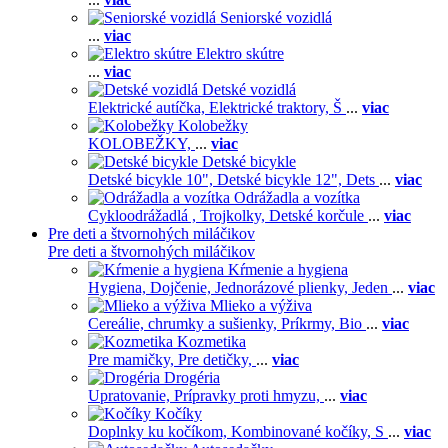
Seniorské vozidlá
...
viac
Elektro skútre
...
viac
Detské vozidlá
Elektrické autíčka,
Elektrické traktory,
Š
...
viac
Kolobežky
KOLOBEŽKY,
...
viac
Detské bicykle
Detské bicykle 10",
Detské bicykle 12",
Dets
...
viac
Odrážadla a vozítka
Cykloodrážadlá ,
Trojkolky,
Detské korčule
...
viac
Pre deti a štvornohých miláčikov
Pre deti a štvornohých miláčikov
Kŕmenie a hygiena
Hygiena,
Dojčenie,
Jednorázové plienky,
Jeden
...
viac
Mlieko a výživa
Cereálie, chrumky a sušienky,
Príkrmy,
Bio
...
viac
Kozmetika
Pre mamičky,
Pre detičky,
...
viac
Drogéria
Upratovanie,
Prípravky proti hmyzu,
...
viac
Kočíky
Doplnky ku kočíkom,
Kombinované kočíky,
S
...
viac