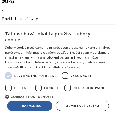
201792
/
Rozkladacie pohovky.
SOFIA 2FS BOSTON ASH
- rozkladacia pohovka s úložným
priestorom, látka Boston Ash-šedá, 3.csk
Táto webová lokalita používa súbory
Farebné prevedenie
: šedá •
Šírka
: 173 cm •
Výška
: 90 cm •
cookie.
Rozklad
: Áno •
Každodenné spanie
: Áno
Doprava zdarma
Súbory cookie používame na prispôsobenie obsahu, reklám a analýzu
Posledné kusy
návštevnosti. Informácie o vašom používaní našej stránky zdieľame aj
s našimi reklamnými a analytickými partnermi, ktorí ich môžu
Skladom 1 kus
kombinovať s inými informáciami, ktoré ste im poskytli alebo ktoré
V
1 predajni
skladom
už dnes,
10.08.
u teba
zhromaždili pri používaní ich služieb.
Prečítať viac
1 211,00 €
s DPH
Pridať do košíka
NEVYHNUTNE POTREBNÉ
VÝKONNOSŤ
Porovnať
Blog
De’Longhi ECAM450.65.S Eletta Explore
CIELENIE
FUNKCIE
NEKLASIFIKOVANÉ
Nový automatický kávovar Eletta Explore od spoločnosti
ZOBRAZIŤ PODROBNOSTI
De'Longhi ponúka viac ako 50 nápojov.
PRIJAŤ VŠETKO
ODMIETNUŤ VŠETKO
Čítať článok