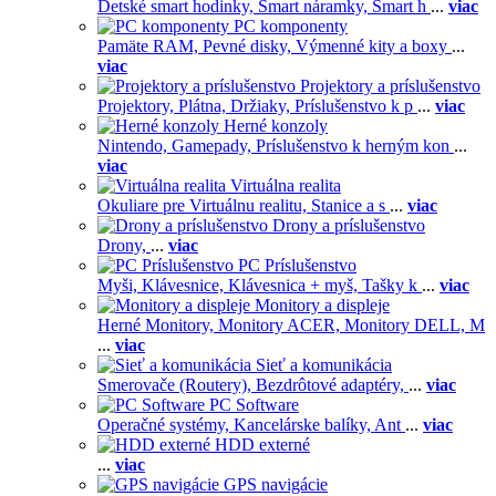
Detské smart hodinky,
Smart náramky,
Smart h
...
viac
PC komponenty
Pamäte RAM,
Pevné disky,
Výmenné kity a boxy
...
viac
Projektory a príslušenstvo
Projektory,
Plátna,
Držiaky,
Príslušenstvo k p
...
viac
Herné konzoly
Nintendo,
Gamepady,
Príslušenstvo k herným kon
...
viac
Virtuálna realita
Okuliare pre Virtuálnu realitu,
Stanice a s
...
viac
Drony a príslušenstvo
Drony,
...
viac
PC Príslušenstvo
Myši,
Klávesnice,
Klávesnica + myš,
Tašky k
...
viac
Monitory a displeje
Herné Monitory,
Monitory ACER,
Monitory DELL,
M
...
viac
Sieť a komunikácia
Smerovače (Routery),
Bezdrôtové adaptéry,
...
viac
PC Software
Operačné systémy,
Kancelárske balíky,
Ant
...
viac
HDD externé
...
viac
GPS navigácie