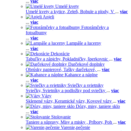
...
viac
Umelé kvety
Umelé kvety a kytice,
Zeleň,
Bobule a plody,
V
...
viac
Anjeli
...
viac
Fotorámčeky a
fotoalbumy
...
viac
Lampáše a lucerny
...
viac
Dekorácie
Tabuľky a zápichy,
Pokladničky, šperkovnic
...
viac
Darčekové doplnky
Obrúsky papierové,
Tašky darčekové,
...
viac
Kahance a náplne
...
viac
Sviečky a svietniky
Sviečky,
Svietníky a podložky pod sviečky
...
viac
Vázy
Sklenené vázy,
Keramické vázy,
Kovové vázy
...
viac
Dózy, misy, taniere sklo
...
viac
Stolovanie
Taniere a súpravy,
Misy a misky ,
Príbory,
Poh
...
viac
Varenie,pečenie