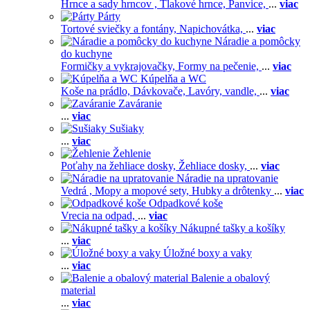
Hrnce a sady hrncov ,
Tlakové hrnce,
Panvice,
...
viac
Párty
Tortové sviečky a fontány,
Napichovátka,
...
viac
Náradie a pomôcky
do kuchyne
Formičky a vykrajovačky,
Formy na pečenie,
...
viac
Kúpelňa a WC
Koše na prádlo,
Dávkovače,
Lavóry, vandle,
...
viac
Zaváranie
...
viac
Sušiaky
...
viac
Žehlenie
Poťahy na žehliace dosky,
Žehliace dosky,
...
viac
Náradie na upratovanie
Vedrá ,
Mopy a mopové sety,
Hubky a drôtenky
...
viac
Odpadkové koše
Vrecia na odpad,
...
viac
Nákupné tašky a košíky
...
viac
Úložné boxy a vaky
...
viac
Balenie a obalový
material
...
viac