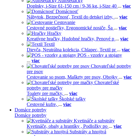
Autosedačky
Doplnky,
i-Size 61-150 cm / 9-36 kg,
i-Size 40
...
viac
Domácnosť
Nábytok,
Bezpečnosť,
Textil do detskej izby,
...
viac
Cestovanie
Cestovné postieľky,
Ergonomické nosiče,
Ša
...
viac
Hračky
Kreatívne hračky,
Hudobné hračky,
Penové p
...
viac
Textil
Dievča,
Neutrálna kolekcia,
Chlapec,
Textil pr
...
viac
POS - vzorky a stojany
...
viac
Chovateľské potreby
pre psov
Cestovanie so psom,
Maškrty pre psov,
Obojky
...
viac
Chovateľské
potreby pre mačky
Toalety pre mačky,
...
viac
Školské tašky
Cestovné kufre,
...
viac
Domáce potreby
Domáce potreby
Kvetináče a substráty
Kvetináče, obaly a hrantíky ,
Podložky po
...
viac
Substráty a hnojivá