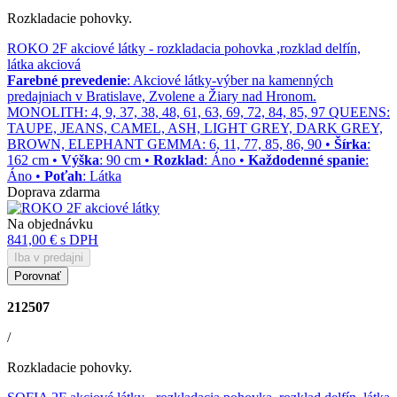
Rozkladacie pohovky.
ROKO 2F akciové látky
- rozkladacia pohovka ,rozklad delfín,
látka akciová
Farebné prevedenie
: Akciové látky-výber na kamenných
predajniach v Bratislave, Zvolene a Žiary nad Hronom.
MONOLITH: 4, 9, 37, 38, 48, 61, 63, 69, 72, 84, 85, 97 QUEENS:
TAUPE, JEANS, CAMEL, ASH, LIGHT GREY, DARK GREY,
BROWN, ELEPHANT GEMMA: 6, 11, 77, 85, 86, 90 •
Šírka
:
162 cm •
Výška
: 90 cm •
Rozklad
: Áno •
Každodenné spanie
:
Áno •
Poťah
: Látka
Doprava zdarma
Na objednávku
841,00 €
s DPH
Iba v predajni
Porovnať
212507
/
Rozkladacie pohovky.