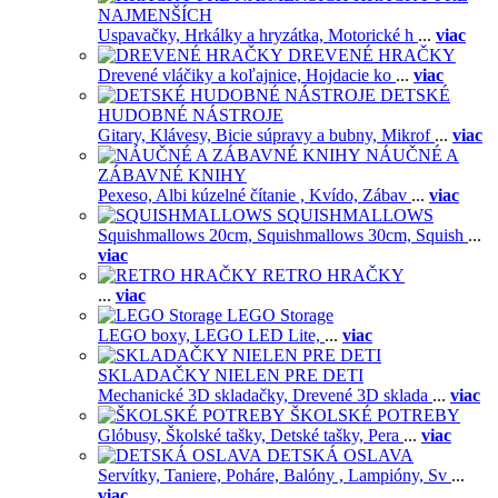
NAJMENŠÍCH
Uspavačky,
Hrkálky a hryzátka,
Motorické h
...
viac
DREVENÉ HRAČKY
Drevené vláčiky a koľajnice,
Hojdacie ko
...
viac
DETSKÉ
HUDOBNÉ NÁSTROJE
Gitary,
Klávesy,
Bicie súpravy a bubny,
Mikrof
...
viac
NÁUČNÉ A
ZÁBAVNÉ KNIHY
Pexeso,
Albi kúzelné čítanie ,
Kvído,
Zábav
...
viac
SQUISHMALLOWS
Squishmallows 20cm,
Squishmallows 30cm,
Squish
...
viac
RETRO HRAČKY
...
viac
LEGO Storage
LEGO boxy,
LEGO LED Lite,
...
viac
SKLADAČKY NIELEN PRE DETI
Mechanické 3D skladačky,
Drevené 3D sklada
...
viac
ŠKOLSKÉ POTREBY
Glóbusy,
Školské tašky,
Detské tašky,
Pera
...
viac
DETSKÁ OSLAVA
Servítky,
Taniere,
Poháre,
Balóny ,
Lampióny,
Sv
...
viac