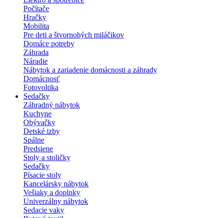
Počítače
Hračky
Mobilita
Pre deti a štvornohých miláčikov
Domáce potreby
Záhrada
Náradie
Nábytok a zariadenie domácnosti a záhrady
Domácnosť
Fotovoltika
Sedačky
Záhradný nábytok
Kuchyne
Obývačky
Detské izby
Spálne
Predsiene
Stoly a stoličky
Sedačky
Písacie stoly
Kancelársky nábytok
Vešiaky a doplnky
Univerzálny nábytok
Sedacie vaky