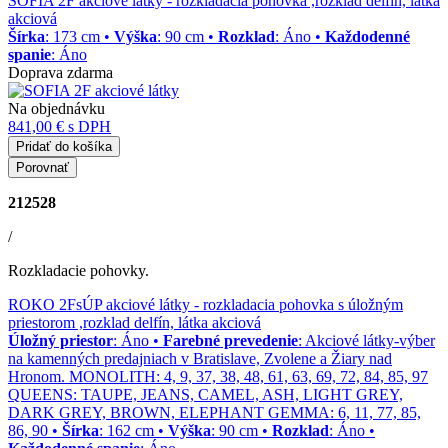
SOFIA 2F akciové látky
- rozkladacia pohovka ,rozklad delfín, látka
akciová
Šírka
: 173 cm •
Výška
: 90 cm •
Rozklad
: Áno •
Každodenné
spanie
: Áno
Doprava zdarma
Na objednávku
841,00 €
s DPH
Pridať do košíka
Porovnať
212528
/
Rozkladacie pohovky.
ROKO 2FsÚP akciové látky
- rozkladacia pohovka s úložným
priestorom ,rozklad delfín, látka akciová
Úložný priestor
: Áno •
Farebné prevedenie
: Akciové látky-výber
na kamenných predajniach v Bratislave, Zvolene a Žiary nad
Hronom. MONOLITH: 4, 9, 37, 38, 48, 61, 63, 69, 72, 84, 85, 97
QUEENS: TAUPE, JEANS, CAMEL, ASH, LIGHT GREY,
DARK GREY, BROWN, ELEPHANT GEMMA: 6, 11, 77, 85,
86, 90 •
Šírka
: 162 cm •
Výška
: 90 cm •
Rozklad
: Áno •