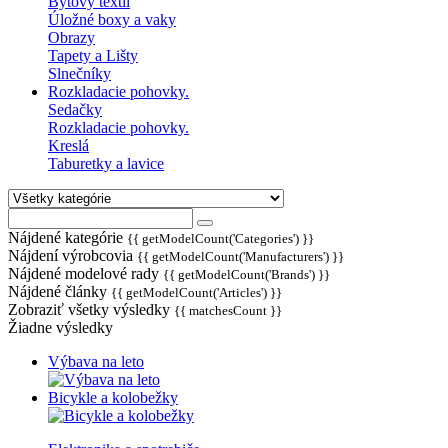
Bytový textil
Úložné boxy a vaky
Obrazy
Tapety a Lišty
Slnečníky
Rozkladacie pohovky.
Sedačky
Rozkladacie pohovky.
Kreslá
Taburetky a lavice
Nájdené kategórie
{{ getModelCount('Categories') }}
Nájdení výrobcovia
{{ getModelCount('Manufacturers') }}
Nájdené modelové rady
{{ getModelCount('Brands') }}
Nájdené články
{{ getModelCount('Articles') }}
Zobraziť všetky výsledky
{{ matchesCount }}
Žiadne výsledky
Výbava na leto
Bicykle a kolobežky