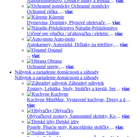
Autopríslušenstvo,
Lepiace pásky a lepidlá
...
viac
Ochranné pomôcky
Ochranné rúška,
...
viac
Kúrenie
Dymovina,
Doplnky,
Plynové ohrievače,
...
viac
Náradie-Príslušenstvo
Určené pre vŕtačku / uťahovačku / elektric
...
viac
Auto-moto
Autokamery,
Autorádiá,
Držiaky na telefóny,
...
viac
Ostatné
...
viac
Obrana
Ochranné spreje,
...
viac
Nábytok a zariadenie domácnosti a záhrady
Nábytok a zariadenie domácnosti a záhrady
Záhradný nábytok
Zostavy,
Lehátka,
Stoly,
Stoličky a kreslá,
Ser
...
viac
Kuchyne
Kuchyne MiniMax,
Vystavené kuchyne,
Drezy a d
...
viac
Obývačky
Obývačkové zostavy,
Samostatné skrinky,
Ko
...
viac
Detské izby
Postele,
Písacie stoly,
Kancelárske stoličky
...
viac
Spálne