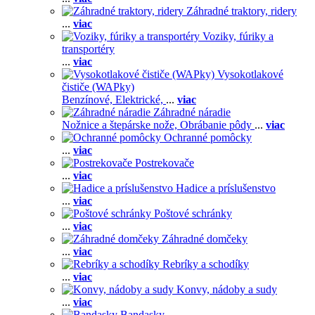
Záhradné traktory, ridery
...
viac
Voziky, fúriky a
transportéry
...
viac
Vysokotlakové
čističe (WAPky)
Benzínové,
Elektrické,
...
viac
Záhradné náradie
Nožnice a štepárske nože,
Obrábanie pôdy
...
viac
Ochranné pomôcky
...
viac
Postrekovače
...
viac
Hadice a príslušenstvo
...
viac
Poštové schránky
...
viac
Záhradné domčeky
...
viac
Rebríky a schodíky
...
viac
Konvy, nádoby a sudy
...
viac
Bandasky