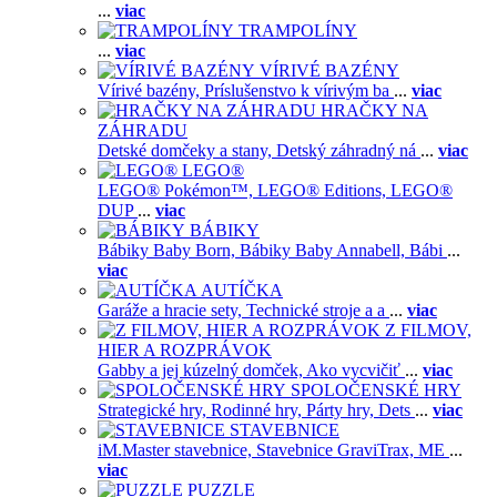
...
viac
TRAMPOLÍNY
...
viac
VÍRIVÉ BAZÉNY
Vírivé bazény,
Príslušenstvo k vírivým ba
...
viac
HRAČKY NA
ZÁHRADU
Detské domčeky a stany,
Detský záhradný ná
...
viac
LEGO®
LEGO® Pokémon™,
LEGO® Editions,
LEGO®
DUP
...
viac
BÁBIKY
Bábiky Baby Born,
Bábiky Baby Annabell,
Bábi
...
viac
AUTÍČKA
Garáže a hracie sety,
Technické stroje a a
...
viac
Z FILMOV,
HIER A ROZPRÁVOK
Gabby a jej kúzelný domček,
Ako vycvičiť
...
viac
SPOLOČENSKÉ HRY
Strategické hry,
Rodinné hry,
Párty hry,
Dets
...
viac
STAVEBNICE
iM.Master stavebnice,
Stavebnice GraviTrax,
ME
...
viac
PUZZLE