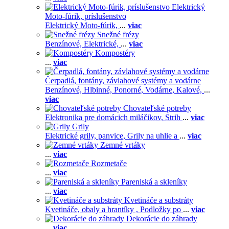
Elektrický
Moto-fúrik, príslušenstvo
Elektrický Moto-fúrik,
...
viac
Snežné frézy
Benzínové,
Elektrické,
...
viac
Kompostéry
...
viac
Čerpadlá, fontány, závlahové systémy a vodárne
Benzínové,
Hlbinné,
Ponorné,
Vodárne,
Kalové,
...
viac
Chovateľské potreby
Elektronika pre domácich miláčikov,
Strih
...
viac
Grily
Elektrické grily, panvice,
Grily na uhlie a
...
viac
Zemné vrtáky
...
viac
Rozmetače
...
viac
Pareniská a skleníky
...
viac
Kvetináče a substráty
Kvetináče, obaly a hrantíky ,
Podložky po
...
viac
Dekorácie do záhrady
...
viac