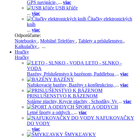
GPS navigácie,
...
viac
USB kľúče
...
viac
Čítačky elektronických
kníh
...
viac
Odporúčame:
Notebooky
,
Mobilné Telefóny
,
Tablety a príslušenstvo
,
Kalkulačky
, ...
Hračky
Hračky
LETO - SLNKO -
VODA
Bazény,
Príslušenstvo k bazénom,
Paddleboa
...
viac
BAZÉNY
Nafukovacie bazény,
Bazény s konštrukciou,
...
viac
PRISLUŠENSTVO K BÁZENOM
Solárne plachty,
Krycie plachty ,
Schodíky,
Vy
...
viac
ŠPORT A ODDYCH
Letné športy a oddych ,
...
viac
NAFUKOVAČKY
DO VODY
...
viac
ŠMYKĽAVKY