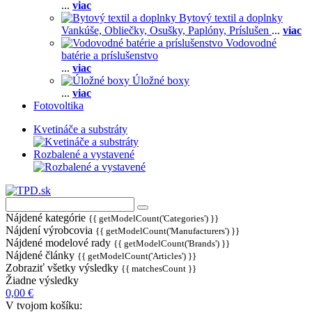
...
viac
Bytový textil a doplnky
Vankúše,
Obliečky,
Osušky,
Paplóny,
Príslušen
...
viac
Vodovodné
batérie a príslušenstvo
...
viac
Úložné boxy
...
viac
Fotovoltika
Kvetináče a substráty
Rozbalené a vystavené
Nájdené kategórie
{{ getModelCount('Categories') }}
Nájdení výrobcovia
{{ getModelCount('Manufacturers') }}
Nájdené modelové rady
{{ getModelCount('Brands') }}
Nájdené články
{{ getModelCount('Articles') }}
Zobraziť všetky výsledky
{{ matchesCount }}
Žiadne výsledky
0,00 €
V tvojom košíku: