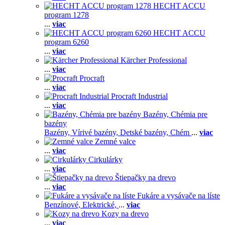
HECHT ACCU
program 1278
...
viac
HECHT ACCU
program 6260
...
viac
Kärcher Professional
...
viac
Procraft
...
viac
Procraft Industrial
...
viac
Bazény, Chémia pre
bazény
Bazény,
Vírivé bazény,
Detské bazény,
Chém
...
viac
Zemné valce
...
viac
Cirkulárky
...
viac
Štiepačky na drevo
...
viac
Fukáre a vysávače na líste
Benzínové,
Elektrické,
...
viac
Kozy na drevo
...
viac