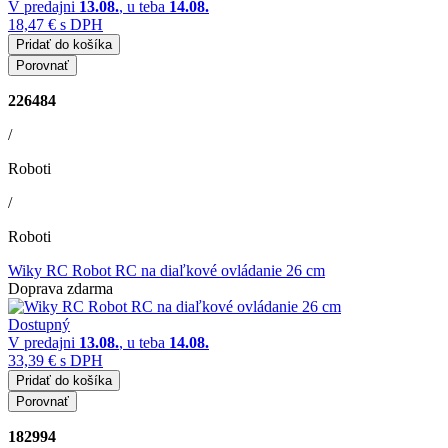
V predajni
13.08.
, u teba
14.08.
18,47 €
s DPH
Pridať do košíka
Porovnať
226484
/
Roboti
/
Roboti
Wiky RC Robot RC na diaľkové ovládanie 26 cm
Doprava zdarma
Dostupný
V predajni
13.08.
, u teba
14.08.
33,39 €
s DPH
Pridať do košíka
Porovnať
182994