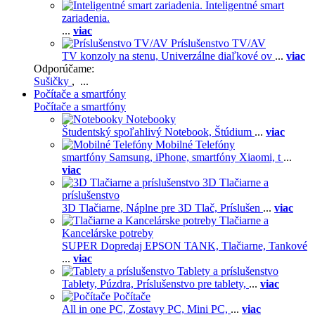
Inteligentné smart
zariadenia.
...
viac
Príslušenstvo TV/AV
TV konzoly na stenu,
Univerzálne diaľkové ov
...
viac
Odporúčame:
Sušičky
, ...
Počítače a smartfóny
Počítače a smartfóny
Notebooky
Študentský spoľahlivý Notebook,
Štúdium
...
viac
Mobilné Telefóny
smartfóny Samsung,
iPhone,
smartfóny Xiaomi,
t
...
viac
3D Tlačiarne a
príslušenstvo
3D Tlačiarne,
Náplne pre 3D Tlač,
Príslušen
...
viac
Tlačiarne a
Kancelárske potreby
SUPER Dopredaj EPSON TANK,
Tlačiarne,
Tankové
...
viac
Tablety a príslušenstvo
Tablety,
Púzdra,
Príslušenstvo pre tablety,
...
viac
Počítače
All in one PC,
Zostavy PC,
Mini PC,
...
viac