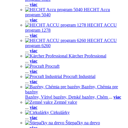
...
viac
HECHT Accu
program 5040
...
viac
HECHT ACCU
program 1278
...
viac
HECHT ACCU
program 6260
...
viac
Kärcher Professional
...
viac
Procraft
...
viac
Procraft Industrial
...
viac
Bazény, Chémia pre
bazény
Bazény,
Vírivé bazény,
Detské bazény,
Chém
...
viac
Zemné valce
...
viac
Cirkulárky
...
viac
Štiepačky na drevo
...
viac