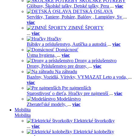
ŠKOLSKÉ POTREBY
Glóbusy,
Školské tašky,
Detské tašky,
Pera
...
viac
DETSKÁ OSLAVA
Servítky,
Taniere,
Poháre,
Balóny ,
Lampióny,
Sv
...
viac
ZIMNÉ ŠPORTY
...
viac
Hračky
Bábiky a príslušenstvo,
Autíčka a autodrá
...
viac
Domácnosť
Ústna hygiena,
...
viac
Drony a príslušenstvo
Drony,
Príslušenstvo pre drony,
...
viac
Na záhradu
Bazény,
Vozidlá,
Vírivky,
VYMAZAT Leto a voda,
...
viac
Pre najmenších
Starostlivosť o dieťa,
Hračky pre najmenší
...
viac
Modelárstvo
Zberateľské modely,
...
viac
Mobilita
Mobilita
Elektrické štvorkolky
...
viac
Elektrické kolobežky