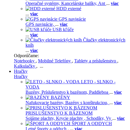
Operačné systémy,
Kancelárske balíky,
Ant
...
viac
HDD externé
...
viac
GPS navigácie
GPS navigácie,
...
viac
USB kľúče
...
viac
Čítačky elektronických
kníh
...
viac
Odporúčame:
Notebooky
,
Mobilné Telefóny
,
Tablety a príslušenstvo
,
Kalkulačky
, ...
Hračky
Hračky
LETO - SLNKO -
VODA
Bazény,
Príslušenstvo k bazénom,
Paddleboa
...
viac
BAZÉNY
Nafukovacie bazény,
Bazény s konštrukciou,
...
viac
PRISLUŠENSTVO K BÁZENOM
Solárne plachty,
Krycie plachty ,
Schodíky,
Vy
...
viac
ŠPORT A ODDYCH
Letné športy a oddych ,
...
viac