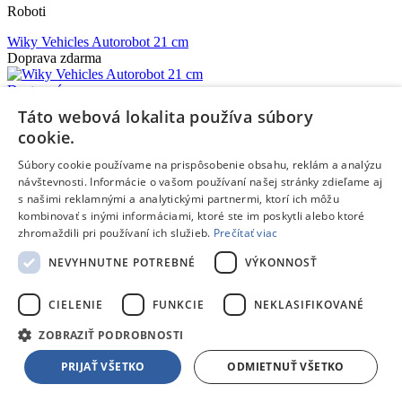
Roboti
Wiky Vehicles Autorobot 21 cm
Doprava zdarma
Dostupný
V predajni
13.08.
, u teba
14.08.
Táto webová lokalita používa súbory
10,95 €
s DPH
cookie.
Pridať do košíka
Porovnať
Súbory cookie používame na prispôsobenie obsahu, reklám a analýzu
návštevnosti. Informácie o vašom používaní našej stránky zdieľame aj
169843
s našimi reklamnými a analytickými partnermi, ktorí ich môžu
kombinovať s inými informáciami, ktoré ste im poskytli alebo ktoré
/
zhromaždili pri používaní ich služieb.
Prečítať viac
RC Modely pre deti
NEVYHNUTNE POTREBNÉ
VÝKONNOSŤ
/
CIELENIE
FUNKCIE
NEKLASIFIKOVANÉ
Roboti
ZOBRAZIŤ PODROBNOSTI
Wiky RC RC Jašterica 35 cm
Doprava zdarma
PRIJAŤ VŠETKO
ODMIETNUŤ VŠETKO
Dostupný