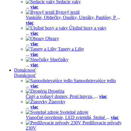
Sedacie vaky
...
viac
Bytový textil
Vankúše,
Obliečky,
Osušky,
Uteráky,
Paplóny,
P
...
viac
Úložné boxy a vaky
...
viac
Obrazy
...
viac
Tapety a Lišty
...
viac
Slnečníky
...
viac
Domácnosť
Domácnosť
Samoohrievajúce jedlo
...
viac
Drogéria
Čistý a voňavý domov,
Proti hmyzu,
...
viac
Žiarovky
...
viac
Svetelné zdroje
Vianočné osvetlenie,
LED svietidlá,
Stolné
...
viac
Predlžovacie prívody
230V