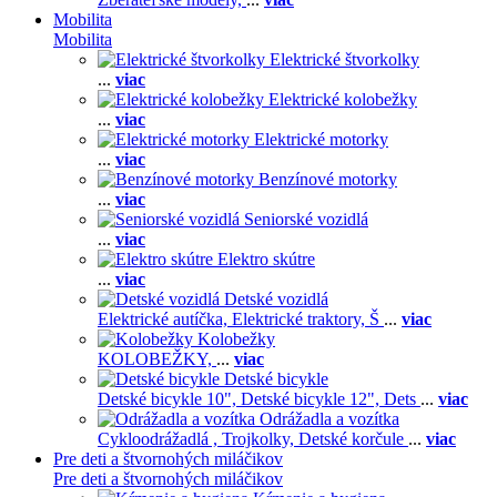
Mobilita
Mobilita
Elektrické štvorkolky
...
viac
Elektrické kolobežky
...
viac
Elektrické motorky
...
viac
Benzínové motorky
...
viac
Seniorské vozidlá
...
viac
Elektro skútre
...
viac
Detské vozidlá
Elektrické autíčka,
Elektrické traktory,
Š
...
viac
Kolobežky
KOLOBEŽKY,
...
viac
Detské bicykle
Detské bicykle 10",
Detské bicykle 12",
Dets
...
viac
Odrážadla a vozítka
Cykloodrážadlá ,
Trojkolky,
Detské korčule
...
viac
Pre deti a štvornohých miláčikov
Pre deti a štvornohých miláčikov