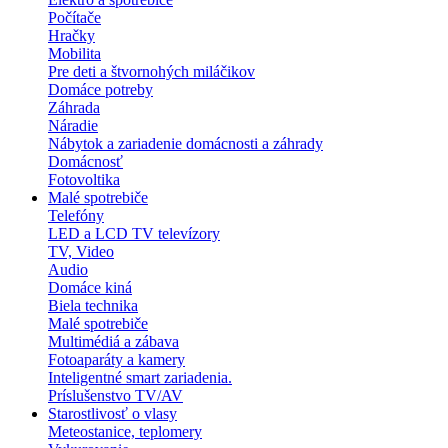
Počítače
Hračky
Mobilita
Pre deti a štvornohých miláčikov
Domáce potreby
Záhrada
Náradie
Nábytok a zariadenie domácnosti a záhrady
Domácnosť
Fotovoltika
Malé spotrebiče
Telefóny
LED a LCD TV televízory
TV, Video
Audio
Domáce kiná
Biela technika
Malé spotrebiče
Multimédiá a zábava
Fotoaparáty a kamery
Inteligentné smart zariadenia.
Príslušenstvo TV/AV
Starostlivosť o vlasy
Meteostanice, teplomery