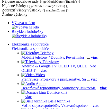
Nájdené modelové rady
{{ getModelCount('Brands') }}
Nájdené články
{{ getModelCount('Articles') }}
Zobraziť všetky výsledky
{{ matchesCount }}
Žiadne výsledky
Výbava na leto
Bicykle a kolobežky
Elektronika a spotrebiče
Elektronika a spotrebiče
Telefóny
Mobilné telefóny / Doplnky,
Pevná linka -
...
viac
Televízory
Android & Google TV,
OLED TV,
QLED, Neo
QLED T
...
viac
Video
Prehrávače,
Projektory a príslušenstvo,
Sa
...
viac
Audio
Bezdrôtové reproduktory,
Soundbary,
Mikro/Mi
...
viac
Domáce kiná
...
viac
Biela technika
Voľne stojace spotrebiče,
Vstavané spotreb
...
viac