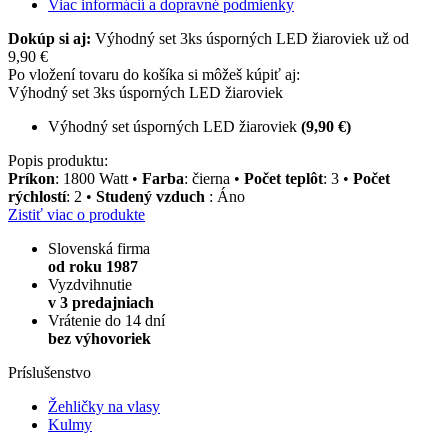
Viac informácií a dopravné podmienky
Dokúp si aj:
Výhodný set 3ks úsporných LED žiaroviek už od
9,90 €
Po vložení tovaru do košíka si môžeš kúpiť aj:
Výhodný set 3ks úsporných LED žiaroviek
Výhodný set úsporných LED žiaroviek
(9,90 €)
Popis produktu:
Príkon
: 1800 Watt •
Farba
: čierna •
Počet teplôt
: 3 •
Počet
rýchlostí
: 2 •
Studený vzduch
: Áno
Zistiť viac o produkte
Slovenská firma
od roku 1987
Vyzdvihnutie
v 3 predajniach
Vrátenie do 14 dní
bez výhovoriek
Príslušenstvo
Žehličky na vlasy
Kulmy