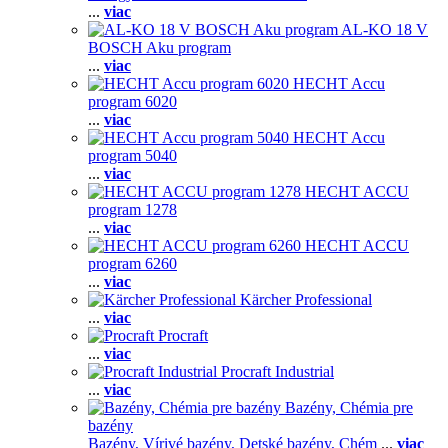
...
viac
AL-KO 18 V
BOSCH Aku program
...
viac
HECHT Accu
program 6020
...
viac
HECHT Accu
program 5040
...
viac
HECHT ACCU
program 1278
...
viac
HECHT ACCU
program 6260
...
viac
Kärcher Professional
...
viac
Procraft
...
viac
Procraft Industrial
...
viac
Bazény, Chémia pre
bazény
Bazény,
Vírivé bazény,
Detské bazény,
Chém
...
viac