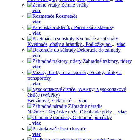
Zemné vrtáky
...
viac
Rozmetače
...
viac
Pareniská a skleníky
...
viac
Kvetináče a substráty
Kvetináče, obaly a hrantíky ,
Podložky po
...
viac
Dekorácie do záhrady
...
viac
Záhradné traktory, ridery
...
viac
Voziky, fúriky a
transportéry
...
viac
Vysokotlakové
čističe (WAPky)
Benzínové,
Elektrické,
...
viac
Záhradné náradie
Nožnice a štepárske nože,
Obrábanie pôdy
...
viac
Ochranné pomôcky
...
viac
Postrekovače
...
viac
Hadice a príslušenstvo