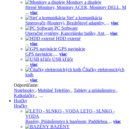
Monitory a displeje
Herné Monitory,
Monitory ACER,
Monitory DELL,
M
...
viac
Sieť a komunikácia
Smerovače (Routery),
Bezdrôtové adaptéry,
...
viac
PC Software
Operačné systémy,
Kancelárske balíky,
Ant
...
viac
HDD externé
...
viac
GPS navigácie
GPS navigácie,
...
viac
USB kľúče
...
viac
Čítačky elektronických
kníh
...
viac
Odporúčame:
Notebooky
,
Mobilné Telefóny
,
Tablety a príslušenstvo
,
Kalkulačky
, ...
Hračky
Hračky
LETO - SLNKO -
VODA
Bazény,
Príslušenstvo k bazénom,
Paddleboa
...
viac
BAZÉNY