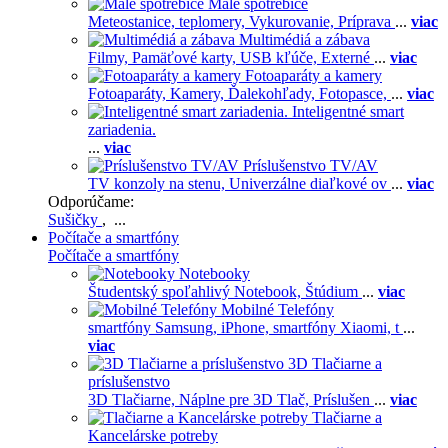
Malé spotrebiče
Meteostanice, teplomery,
Vykurovanie,
Príprava
...
viac
Multimédiá a zábava
Filmy,
Pamäťové karty,
USB kľúče,
Externé
...
viac
Fotoaparáty a kamery
Fotoaparáty,
Kamery,
Ďalekohľady,
Fotopasce,
...
viac
Inteligentné smart
zariadenia.
...
viac
Príslušenstvo TV/AV
TV konzoly na stenu,
Univerzálne diaľkové ov
...
viac
Odporúčame:
Sušičky
, ...
Počítače a smartfóny
Počítače a smartfóny
Notebooky
Študentský spoľahlivý Notebook,
Štúdium
...
viac
Mobilné Telefóny
smartfóny Samsung,
iPhone,
smartfóny Xiaomi,
t
...
viac
3D Tlačiarne a
príslušenstvo
3D Tlačiarne,
Náplne pre 3D Tlač,
Príslušen
...
viac
Tlačiarne a
Kancelárske potreby