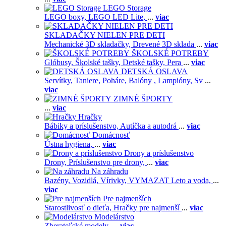
LEGO Storage
LEGO boxy,
LEGO LED Lite,
...
viac
SKLADAČKY NIELEN PRE DETI
Mechanické 3D skladačky,
Drevené 3D sklada
...
viac
ŠKOLSKÉ POTREBY
Glóbusy,
Školské tašky,
Detské tašky,
Pera
...
viac
DETSKÁ OSLAVA
Servítky,
Taniere,
Poháre,
Balóny ,
Lampióny,
Sv
...
viac
ZIMNÉ ŠPORTY
...
viac
Hračky
Bábiky a príslušenstvo,
Autíčka a autodrá
...
viac
Domácnosť
Ústna hygiena,
...
viac
Drony a príslušenstvo
Drony,
Príslušenstvo pre drony,
...
viac
Na záhradu
Bazény,
Vozidlá,
Vírivky,
VYMAZAT Leto a voda,
...
viac
Pre najmenších
Starostlivosť o dieťa,
Hračky pre najmenší
...
viac
Modelárstvo
Zberateľské modely,
...
viac