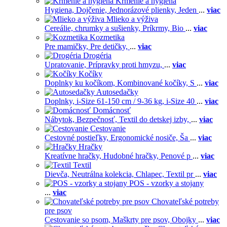
Kŕmenie a hygiena
Hygiena,
Dojčenie,
Jednorázové plienky,
Jeden
...
viac
Mlieko a výživa
Cereálie, chrumky a sušienky,
Príkrmy,
Bio
...
viac
Kozmetika
Pre mamičky,
Pre detičky,
...
viac
Drogéria
Upratovanie,
Prípravky proti hmyzu,
...
viac
Kočíky
Doplnky ku kočíkom,
Kombinované kočíky,
S
...
viac
Autosedačky
Doplnky,
i-Size 61-150 cm / 9-36 kg,
i-Size 40
...
viac
Domácnosť
Nábytok,
Bezpečnosť,
Textil do detskej izby,
...
viac
Cestovanie
Cestovné postieľky,
Ergonomické nosiče,
Ša
...
viac
Hračky
Kreatívne hračky,
Hudobné hračky,
Penové p
...
viac
Textil
Dievča,
Neutrálna kolekcia,
Chlapec,
Textil pr
...
viac
POS - vzorky a stojany
...
viac
Chovateľské potreby
pre psov
Cestovanie so psom,
Maškrty pre psov,
Obojky
...
viac