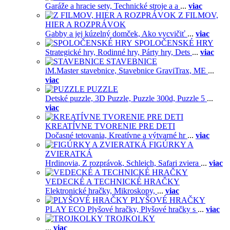
Garáže a hracie sety,
Technické stroje a a
...
viac
Z FILMOV,
HIER A ROZPRÁVOK
Gabby a jej kúzelný domček,
Ako vycvičiť
...
viac
SPOLOČENSKÉ HRY
Strategické hry,
Rodinné hry,
Párty hry,
Dets
...
viac
STAVEBNICE
iM.Master stavebnice,
Stavebnice GraviTrax,
ME
...
viac
PUZZLE
Detské puzzle,
3D Puzzle,
Puzzle 300d,
Puzzle 5
...
viac
KREATÍVNE TVORENIE PRE DETI
Dočasné tetovania,
Kreatívne a výtvarné hr
...
viac
FIGÚRKY A
ZVIERATKÁ
Hrdinovia,
Z rozprávok,
Schleich,
Safari zviera
...
viac
VEDECKÉ A TECHNICKÉ HRAČKY
Elektronické hračky,
Mikroskopy,
...
viac
PLYŠOVÉ HRAČKY
PLAY ECO Plyšové hračky,
Plyšové hračky s
...
viac
TROJKOLKY
...
viac