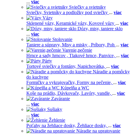
...
viac
Sviečky a svietniky
Sviečky,
Svietníky a podložky pod sviečky
...
viac
Vázy
Sklenené vázy,
Keramické vázy,
Kovové vázy
...
viac
Dózy, misy, taniere sklo
...
viac
Stolovanie
Taniere a súpravy,
Misy a misky ,
Príbory,
Poh
...
viac
Varenie,pečenie
Hrnce a sady hrncov ,
Tlakové hrnce,
Panvice,
...
viac
Párty
Tortové sviečky a fontány,
Napichovátka,
...
viac
Náradie a pomôcky
do kuchyne
Formičky a vykrajovačky,
Formy na pečenie,
...
viac
Kúpelňa a WC
Koše na prádlo,
Dávkovače,
Lavóry, vandle,
...
viac
Zaváranie
...
viac
Sušiaky
...
viac
Žehlenie
Poťahy na žehliace dosky,
Žehliace dosky,
...
viac
Náradie na upratovanie