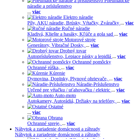
Pneumatické
náradie a príslušenstvo
...
viac
Elektro náradie
Píly,
AKU náradie,
Brúsky,
Vŕtačky,
Zváračky
...
viac
Ručné náradie
Kladivá,
Kliešte a hasáky,
Kľúče a gola sad
...
viac
Motorové stroje
Generátory,
Vibračné Dosky,
...
viac
Drobný tovar
Autopríslušenstvo,
Lepiace pásky a lepidlá
...
viac
Ochranné pomôcky
Ochranné rúška,
...
viac
Kúrenie
Dymovina,
Doplnky,
Plynové ohrievače,
...
viac
Náradie-Príslušenstvo
Určené pre vŕtačku / uťahovačku / elektric
...
viac
Auto-moto
Autokamery,
Autorádiá,
Držiaky na telefóny,
...
viac
Ostatné
...
viac
Obrana
Ochranné spreje,
...
viac
Nábytok a zariadenie domácnosti a záhrady
Nábytok a zariadenie domácnosti a záhrady