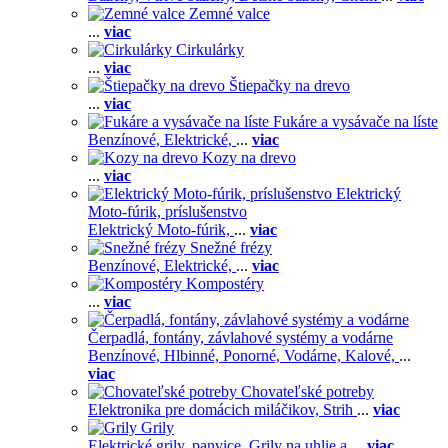
Zemné valce
...
viac
Cirkulárky
...
viac
Štiepačky na drevo
...
viac
Fukáre a vysávače na líste
Benzínové,
Elektrické,
...
viac
Kozy na drevo
...
viac
Elektrický
Moto-fúrik, príslušenstvo
Elektrický Moto-fúrik,
...
viac
Snežné frézy
Benzínové,
Elektrické,
...
viac
Kompostéry
...
viac
Čerpadlá, fontány, závlahové systémy a vodárne
Benzínové,
Hlbinné,
Ponorné,
Vodárne,
Kalové,
...
viac
Chovateľské potreby
Elektronika pre domácich miláčikov,
Strih
...
viac
Grily
Elektrické grily, panvice,
Grily na uhlie a
...
viac