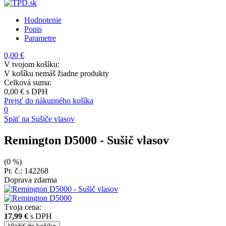
Hodnotenie
Popis
Parametre
0,00 €
V tvojom košíku:
V košíku nemáš žiadne produkty
Celková suma:
0,00 €
s DPH
Prejsť do nákupného košíka
0
Späť na Sušiče vlasov
Remington D5000
- Sušič vlasov
(0 %)
Pr. č.: 142268
Doprava zdarma
Tvoja cena:
17,99 €
s DPH