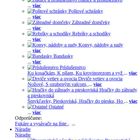
...
viac
Poštové schránky
...
viac
Záhradné domčeky
...
viac
Rebríky a schodíky
...
viac
Konvy, nádoby a sudy
...
viac
Bandasky
...
viac
Príslušenstvo
Ku kosačkám,
K pílam,
Ku krovinorezom a vyž
...
viac
Drviče vetiev a ovocia
Nožové,
S ozubeným valcom,
...
viac
Hračky do záhrady
a pieskoviská
Šmykľavky,
Pieskoviská,
Hračky do piesku,
Ho
...
viac
Ostatné
...
viac
Odporúčame:
Fukáre a vysávače na líste
, ...
Náradie
Náradie