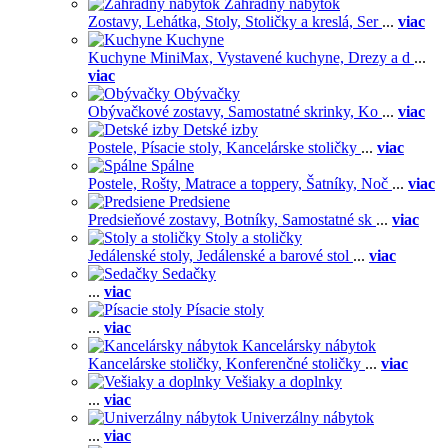
Záhradný nábytok
Zostavy,
Lehátka,
Stoly,
Stoličky a kreslá,
Ser
...
viac
Kuchyne
Kuchyne MiniMax,
Vystavené kuchyne,
Drezy a d
...
viac
Obývačky
Obývačkové zostavy,
Samostatné skrinky,
Ko
...
viac
Detské izby
Postele,
Písacie stoly,
Kancelárske stoličky
...
viac
Spálne
Postele,
Rošty,
Matrace a toppery,
Šatníky,
Noč
...
viac
Predsiene
Predsieňové zostavy,
Botníky,
Samostatné sk
...
viac
Stoly a stoličky
Jedálenské stoly,
Jedálenské a barové stol
...
viac
Sedačky
...
viac
Písacie stoly
...
viac
Kancelársky nábytok
Kancelárske stoličky,
Konferenčné stoličky
...
viac
Vešiaky a doplnky
...
viac
Univerzálny nábytok
...
viac