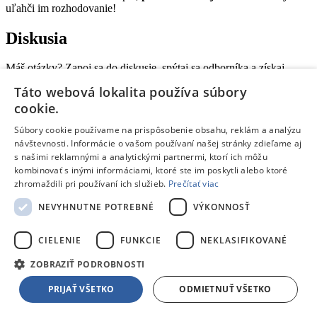
uľahči im rozhodovanie!
Diskusia
Máš otázky? Zapoj sa do diskusie, spýtaj sa odborníka a získaj
odpovede!
Táto webová lokalita používa súbory
Zobraziť diskusiu
cookie.
Zdieľať na FB
Odporučiť e-mailom
Súbory cookie používame na prispôsobenie obsahu, reklám a analýzu
Popis produktu
Fotky
návštevnosti. Informácie o vašom používaní našej stránky zdieľame aj
Recenzie
s našimi reklamnými a analytickými partnermi, ktorí ich môžu
kombinovať s inými informáciami, ktoré ste im poskytli alebo ktoré
zhromaždili pri používaní ich služieb.
Prečítať viac
Popis produktu
Remington D5000
NEVYHNUTNE POTREBNÉ
VÝKONNOSŤ
Parametre produktu
CIELENIE
FUNKCIE
NEKLASIFIKOVANÉ
ZOBRAZIŤ PODROBNOSTI
Napájanie
PRIJAŤ VŠETKO
ODMIETNUŤ VŠETKO
Príkon:
1800 Watt