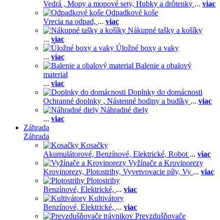
Vedrá ,
Mopy a mopové sety,
Hubky a drôtenky
...
viac
Odpadkové koše
Vrecia na odpad,
...
viac
Nákupné tašky a košíky
...
viac
Úložné boxy a vaky
...
viac
Balenie a obalový
material
...
viac
Doplnky do domácnosti
Ochranné doplnky ,
Nástenné hodiny a budíky
...
viac
Náhradné diely
...
viac
Záhrada
Záhrada
Kosačky
Akumulátorové,
Benzínové,
Elektrické,
Robot
...
viac
Vyžínače a Krovinorezy
Krovinorezy,
Plotostrihy,
Vyvetvovacie píly,
Vy
...
viac
Plotostrihy
Benzínové,
Elektrické,
...
viac
Kultivátory
Benzínové,
Elektrické,
...
viac
Prevzdušňovače