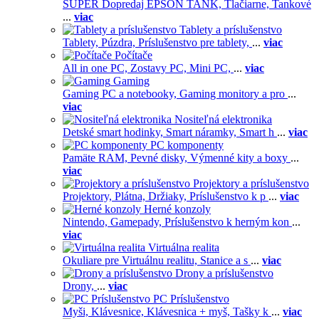
SUPER Dopredaj EPSON TANK,
Tlačiarne,
Tankové
...
viac
Tablety a príslušenstvo
Tablety,
Púzdra,
Príslušenstvo pre tablety,
...
viac
Počítače
All in one PC,
Zostavy PC,
Mini PC,
...
viac
Gaming
Gaming PC a notebooky,
Gaming monitory a pro
...
viac
Nositeľná elektronika
Detské smart hodinky,
Smart náramky,
Smart h
...
viac
PC komponenty
Pamäte RAM,
Pevné disky,
Výmenné kity a boxy
...
viac
Projektory a príslušenstvo
Projektory,
Plátna,
Držiaky,
Príslušenstvo k p
...
viac
Herné konzoly
Nintendo,
Gamepady,
Príslušenstvo k herným kon
...
viac
Virtuálna realita
Okuliare pre Virtuálnu realitu,
Stanice a s
...
viac
Drony a príslušenstvo
Drony,
...
viac
PC Príslušenstvo
Myši,
Klávesnice,
Klávesnica + myš,
Tašky k
...
viac