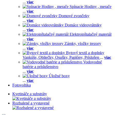
...
viac
Spínacie Hodiny , merače
...
viac
Domové zvončeky
...
viac
Domáce videovrátniky
...
viac
Elektroinštalačný materiál
...
viac
Zámky, vložky trezory
...
viac
Bytový textil a doplnky
Vankúše,
Obliečky,
Osušky,
Paplóny,
Príslušen
...
viac
Vodovodné
batérie a príslušenstvo
...
viac
Úložné boxy
...
viac
Fotovoltika
Kvetináče a substráty
Rozbalené a vystavené