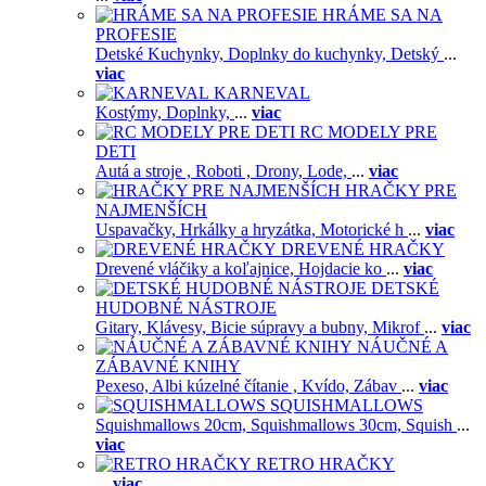
HRÁME SA NA
PROFESIE
Detské Kuchynky,
Doplnky do kuchynky,
Detský
...
viac
KARNEVAL
Kostýmy,
Doplnky,
...
viac
RC MODELY PRE
DETI
Autá a stroje ,
Roboti ,
Drony,
Lode,
...
viac
HRAČKY PRE
NAJMENŠÍCH
Uspavačky,
Hrkálky a hryzátka,
Motorické h
...
viac
DREVENÉ HRAČKY
Drevené vláčiky a koľajnice,
Hojdacie ko
...
viac
DETSKÉ
HUDOBNÉ NÁSTROJE
Gitary,
Klávesy,
Bicie súpravy a bubny,
Mikrof
...
viac
NÁUČNÉ A
ZÁBAVNÉ KNIHY
Pexeso,
Albi kúzelné čítanie ,
Kvído,
Zábav
...
viac
SQUISHMALLOWS
Squishmallows 20cm,
Squishmallows 30cm,
Squish
...
viac
RETRO HRAČKY
...
viac