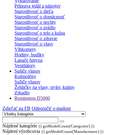
Vykurovanie
Príprava jedál a nápojov
Starostlivosť o dieťa
Starostlivosť o domácnosť
Starostlivosť o nechty
Starostlivosť o prádlo
Starostlivosť o telo a krásu
Starostlivosť o zdravie
Starostlivosť o vlasy
Vlhkomery
Hodiny, budíky
Lapače hmyzu
Ventilátory
Sušiče vlasov
Kulmofény
Sušiče vlasov
Žehličky na vlasy, styler, kulmy
Zrkadlo
Remington D5000
Zdieľať na FB
Odporučiť e-mailom
Nájdené kategórie
{{ getModelCount('Categories') }}
Nájdení výrobcovia
{{ getModelCount('Manufacturers') }}