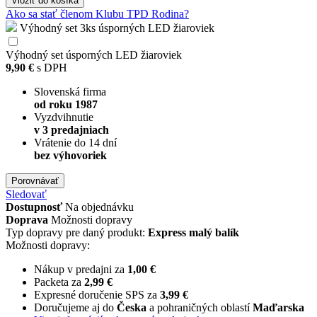
Vložiť
do košíka
Ako sa stať členom Klubu TPD Rodina?
Výhodný set 3ks úsporných LED žiaroviek
Výhodný set úsporných LED žiaroviek
9,90 €
s DPH
Slovenská firma
od roku 1987
Vyzdvihnutie
v 3 predajniach
Vrátenie do 14 dní
bez výhovoriek
Porovnávať
Sledovať
Dostupnosť
Na objednávku
Doprava
Možnosti dopravy
Typ dopravy pre daný produkt:
Express malý balík
Možnosti dopravy:
Nákup v predajni za
1,00 €
Packeta za
2,99 €
Expresné doručenie SPS za
3,99 €
Doručujeme aj do
Česka
a pohraničných oblastí
Maďarska