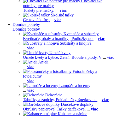
Chovateľské
potreby pre mačky
Toalety pre mačky,
...
viac
Školské tašky
Cestovné kufre,
...
viac
Domáce potreby
Domáce potreby
Kvetináče a substráty
Kvetináče, obaly a hrantíky ,
Podložky po
...
viac
Substráty a hnojivá
...
viac
Umelé kvety
Umelé kvety a kytice,
Zeleň,
Bobule a plody,
V
...
viac
Anjeli
...
viac
Fotorámčeky a
fotoalbumy
...
viac
Lampáše a lucerny
...
viac
Dekorácie
Tabuľky a zápichy,
Pokladničky, šperkovnic
...
viac
Darčekové doplnky
Obrúsky papierové,
Tašky darčekové,
...
viac
Kahance a náplne