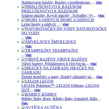
Nafukovacie bazény,
Bazény s konštrukciou,
...
viac
PRISLUŠENSTVO K BÁZENOM
Solárne plachty,
Krycie plachty ,
Schodíky,
Vy
...
viac
ŠPORT A ODDYCH
Letné športy a oddych ,
...
viac
NAFUKOVAČKY
DO VODY
...
viac
ŠMYKĽAVKY
...
viac
TRAMPOLÍNY
...
viac
VÍRIVÉ BAZÉNY
Vírivé bazény,
Príslušenstvo k vírivým ba
...
viac
HRAČKY NA
ZÁHRADU
Detské domčeky a stany,
Detský záhradný ná
...
viac
LEGO®
LEGO® Pokémon™,
LEGO® Editions,
LEGO®
DUP
...
viac
BÁBIKY
Bábiky Baby Born,
Bábiky Baby Annabell,
Bábi
...
viac
AUTÍČKA