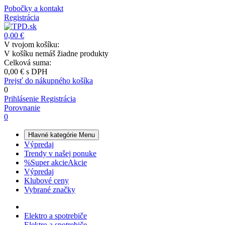
Pobočky a kontakt
Registrácia
0,00 €
V tvojom košíku:
V košíku nemáš žiadne produkty
Celková suma:
0,00 €
s DPH
Prejsť do nákupného košíka
0
Prihlásenie
Registrácia
Porovnanie
0
Hlavné kategórie
Menu
Výpredaj
Trendy v našej ponuke
%
Super akcie
Akcie
Výpredaj
Klubové ceny
Vybrané značky
Elektro a spotrebiče
Elektro a spotrebiče