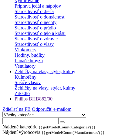
Vykurovanie
Príprava jedál a nápojov
Starostlivosť o dieťa
Starostlivosť o domácnosť
Starostlivosť o nechty
Starostlivosť o prádlo
Starostlivosť o telo a krásu
Starostlivosť o zdravie
Starostlivosť o vlasy
Vlhkomery
Hodiny, budíky
Lapače hmyzu
Ventilátory
Žehličky na vlasy, styler, kulmy
Kulmofény
Sušiče vlasov
Žehličky na vlasy, styler, kulmy
Zrkadlo
Philips BHB862/00
Zdieľať na FB
Odporučiť e-mailom
Nájdené kategórie
{{ getModelCount('Categories') }}
Nájdení výrobcovia
{{ getModelCount('Manufacturers') }}