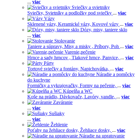
...
viac
Sviečky a svietniky
Sviečky,
Svietníky a podložky pod sviečky
...
viac
Vázy
Sklenené vázy,
Keramické vázy,
Kovové vázy
...
viac
Dózy, misy, taniere sklo
...
viac
Stolovanie
Taniere a súpravy,
Misy a misky ,
Príbory,
Poh
...
viac
Varenie,pečenie
Hrnce a sady hrncov ,
Tlakové hrnce,
Panvice,
...
viac
Párty
Tortové sviečky a fontány,
Napichovátka,
...
viac
Náradie a pomôcky
do kuchyne
Formičky a vykrajovačky,
Formy na pečenie,
...
viac
Kúpelňa a WC
Koše na prádlo,
Dávkovače,
Lavóry, vandle,
...
viac
Zaváranie
...
viac
Sušiaky
...
viac
Žehlenie
Poťahy na žehliace dosky,
Žehliace dosky,
...
viac
Náradie na upratovanie