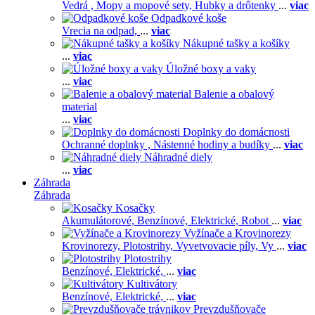
Vedrá ,
Mopy a mopové sety,
Hubky a drôtenky
...
viac
Odpadkové koše
Vrecia na odpad,
...
viac
Nákupné tašky a košíky
...
viac
Úložné boxy a vaky
...
viac
Balenie a obalový
material
...
viac
Doplnky do domácnosti
Ochranné doplnky ,
Nástenné hodiny a budíky
...
viac
Náhradné diely
...
viac
Záhrada
Záhrada
Kosačky
Akumulátorové,
Benzínové,
Elektrické,
Robot
...
viac
Vyžínače a Krovinorezy
Krovinorezy,
Plotostrihy,
Vyvetvovacie píly,
Vy
...
viac
Plotostrihy
Benzínové,
Elektrické,
...
viac
Kultivátory
Benzínové,
Elektrické,
...
viac
Prevzdušňovače