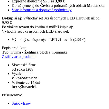
Expresné doručenie SPS za
3,99 €
Doručujeme aj do
Česka
a pohraničných oblastí
Maďarska
Viac informácií a dopravné podmienky
Dokúp si aj:
Výhodný set 3ks úsporných LED žiaroviek už od
9,90 €
Po vložení tovaru do košíka si môžeš kúpiť aj:
Výhodný set 3ks úsporných LED žiaroviek
Výhodný set úsporných LED žiaroviek
(9,90 €)
Popis produktu:
Typ
: Kulma •
Žehliaca plocha
: Keramika
Zistiť viac o produkte
Slovenská firma
od roku 1987
Vyzdvihnutie
v 3 predajniach
Vrátenie do 14 dní
bez výhovoriek
Príslušenstvo
Sušič vlasov