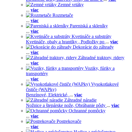
Zemné vrtáky
...
viac
Rozmetače
...
viac
Pareniská a skleníky
...
viac
Kvetináče a substráty
Kvetináče, obaly a hrantíky ,
Podložky po
...
viac
Dekorácie do záhrady
...
viac
Záhradné traktory, ridery
...
viac
Voziky, fúriky a
transportéry
...
viac
Vysokotlakové
čističe (WAPky)
Benzínové,
Elektrické,
...
viac
Záhradné náradie
Nožnice a štepárske nože,
Obrábanie pôdy
...
viac
Ochranné pomôcky
...
viac
Postrekovače
...
viac
Hadice a príslušenstvo