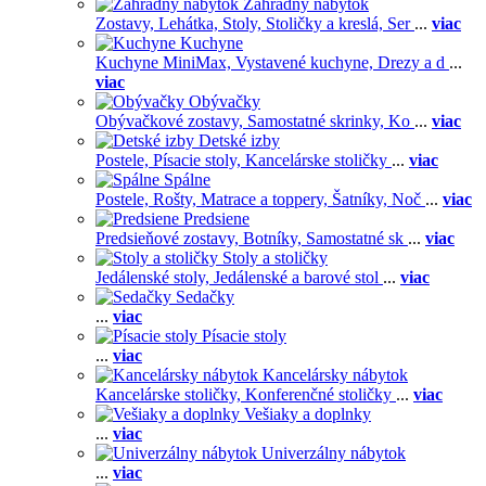
Záhradný nábytok
Zostavy,
Lehátka,
Stoly,
Stoličky a kreslá,
Ser
...
viac
Kuchyne
Kuchyne MiniMax,
Vystavené kuchyne,
Drezy a d
...
viac
Obývačky
Obývačkové zostavy,
Samostatné skrinky,
Ko
...
viac
Detské izby
Postele,
Písacie stoly,
Kancelárske stoličky
...
viac
Spálne
Postele,
Rošty,
Matrace a toppery,
Šatníky,
Noč
...
viac
Predsiene
Predsieňové zostavy,
Botníky,
Samostatné sk
...
viac
Stoly a stoličky
Jedálenské stoly,
Jedálenské a barové stol
...
viac
Sedačky
...
viac
Písacie stoly
...
viac
Kancelársky nábytok
Kancelárske stoličky,
Konferenčné stoličky
...
viac
Vešiaky a doplnky
...
viac
Univerzálny nábytok
...
viac