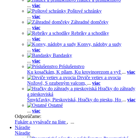
...
viac
Poštové schránky
...
viac
Záhradné domčeky
...
viac
Rebríky a schodíky
...
viac
Konvy, nádoby a sudy
...
viac
Bandasky
...
viac
Príslušenstvo
Ku kosačkám,
K pílam,
Ku krovinorezom a vyž
...
viac
Drviče vetiev a ovocia
Nožové,
S ozubeným valcom,
...
viac
Hračky do záhrady
a pieskoviská
Šmykľavky,
Pieskoviská,
Hračky do piesku,
Ho
...
viac
Ostatné
...
viac
Odporúčame:
Fukáre a vysávače na líste
, ...
Náradie
Náradie