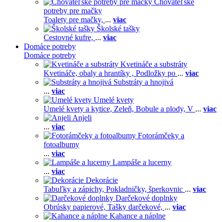
Chovateľské
potreby pre mačky
Toalety pre mačky,
...
viac
Školské tašky
Cestovné kufre,
...
viac
Domáce potreby
Domáce potreby
Kvetináče a substráty
Kvetináče, obaly a hrantíky ,
Podložky po
...
viac
Substráty a hnojivá
...
viac
Umelé kvety
Umelé kvety a kytice,
Zeleň,
Bobule a plody,
V
...
viac
Anjeli
...
viac
Fotorámčeky a
fotoalbumy
...
viac
Lampáše a lucerny
...
viac
Dekorácie
Tabuľky a zápichy,
Pokladničky, šperkovnic
...
viac
Darčekové doplnky
Obrúsky papierové,
Tašky darčekové,
...
viac
Kahance a náplne