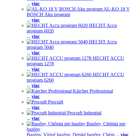
...
viac
AL-KO 18 V
BOSCH Aku program
...
viac
HECHT Accu
program 6020
...
viac
HECHT Accu
program 5040
...
viac
HECHT ACCU
program 1278
...
viac
HECHT ACCU
program 6260
...
viac
Kärcher Professional
...
viac
Procraft
...
viac
Procraft Industrial
...
viac
Bazény, Chémia pre
bazény
Bazény,
Vírivé bazény,
Detské bazény,
Chém
...
viac