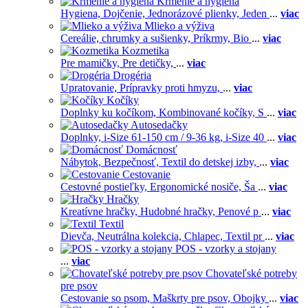
Kŕmenie a hygiena
Hygiena,
Dojčenie,
Jednorázové plienky,
Jeden
...
viac
Mlieko a výživa
Cereálie, chrumky a sušienky,
Príkrmy,
Bio
...
viac
Kozmetika
Pre mamičky,
Pre detičky,
...
viac
Drogéria
Upratovanie,
Prípravky proti hmyzu,
...
viac
Kočíky
Doplnky ku kočíkom,
Kombinované kočíky,
S
...
viac
Autosedačky
Doplnky,
i-Size 61-150 cm / 9-36 kg,
i-Size 40
...
viac
Domácnosť
Nábytok,
Bezpečnosť,
Textil do detskej izby,
...
viac
Cestovanie
Cestovné postieľky,
Ergonomické nosiče,
Ša
...
viac
Hračky
Kreatívne hračky,
Hudobné hračky,
Penové p
...
viac
Textil
Dievča,
Neutrálna kolekcia,
Chlapec,
Textil pr
...
viac
POS - vzorky a stojany
...
viac
Chovateľské potreby
pre psov
Cestovanie so psom,
Maškrty pre psov,
Obojky
...
viac