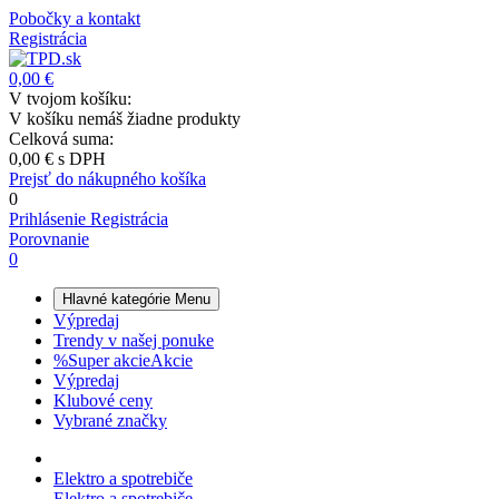
Pobočky a kontakt
Registrácia
0,00 €
V tvojom košíku:
V košíku nemáš žiadne produkty
Celková suma:
0,00 €
s DPH
Prejsť do nákupného košíka
0
Prihlásenie
Registrácia
Porovnanie
0
Hlavné kategórie
Menu
Výpredaj
Trendy v našej ponuke
%
Super akcie
Akcie
Výpredaj
Klubové ceny
Vybrané značky
Elektro a spotrebiče
Elektro a spotrebiče