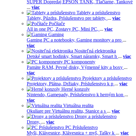
SUPER Dopredaj EPSON TANK,
Tlačiarne,
Tankové
...
viac
Tablety a príslušenstvo
Tablety,
Púzdra,
Príslušenstvo pre tablety,
...
viac
Počítače
All in one PC,
Zostavy PC,
Mini PC,
...
viac
Gaming
Gaming PC a notebooky,
Gaming monitory a pro
...
viac
Nositeľná elektronika
Detské smart hodinky,
Smart náramky,
Smart h
...
viac
PC komponenty
Pamäte RAM,
Pevné disky,
Výmenné kity a boxy
...
viac
Projektory a príslušenstvo
Projektory,
Plátna,
Držiaky,
Príslušenstvo k p
...
viac
Herné konzoly
Nintendo,
Gamepady,
Príslušenstvo k herným kon
...
viac
Virtuálna realita
Okuliare pre Virtuálnu realitu,
Stanice a s
...
viac
Drony a príslušenstvo
Drony,
...
viac
PC Príslušenstvo
Myši,
Klávesnice,
Klávesnica + myš,
Tašky k
...
viac