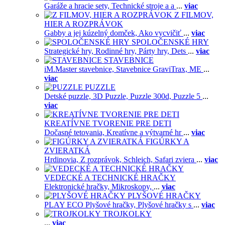
Garáže a hracie sety,
Technické stroje a a
...
viac
Z FILMOV,
HIER A ROZPRÁVOK
Gabby a jej kúzelný domček,
Ako vycvičiť
...
viac
SPOLOČENSKÉ HRY
Strategické hry,
Rodinné hry,
Párty hry,
Dets
...
viac
STAVEBNICE
iM.Master stavebnice,
Stavebnice GraviTrax,
ME
...
viac
PUZZLE
Detské puzzle,
3D Puzzle,
Puzzle 300d,
Puzzle 5
...
viac
KREATÍVNE TVORENIE PRE DETI
Dočasné tetovania,
Kreatívne a výtvarné hr
...
viac
FIGÚRKY A
ZVIERATKÁ
Hrdinovia,
Z rozprávok,
Schleich,
Safari zviera
...
viac
VEDECKÉ A TECHNICKÉ HRAČKY
Elektronické hračky,
Mikroskopy,
...
viac
PLYŠOVÉ HRAČKY
PLAY ECO Plyšové hračky,
Plyšové hračky s
...
viac
TROJKOLKY
...
viac