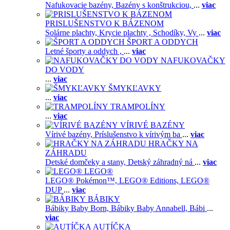
Nafukovacie bazény,
Bazény s konštrukciou,
...
viac
PRISLUŠENSTVO K BÁZENOM
Solárne plachty,
Krycie plachty ,
Schodíky,
Vy
...
viac
ŠPORT A ODDYCH
Letné športy a oddych ,
...
viac
NAFUKOVAČKY
DO VODY
...
viac
ŠMYKĽAVKY
...
viac
TRAMPOLÍNY
...
viac
VÍRIVÉ BAZÉNY
Vírivé bazény,
Príslušenstvo k vírivým ba
...
viac
HRAČKY NA
ZÁHRADU
Detské domčeky a stany,
Detský záhradný ná
...
viac
LEGO®
LEGO® Pokémon™,
LEGO® Editions,
LEGO®
DUP
...
viac
BÁBIKY
Bábiky Baby Born,
Bábiky Baby Annabell,
Bábi
...
viac
AUTÍČKA