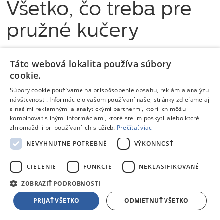
Všetko, čo treba pre
pružné kučery
Vytvorenie úžasných kučier ešte nikdy nebolo
Táto webová lokalita používa súbory
jednoduchšie. Prameň vlasov stačí jednoducho ovinúť
cookie.
a upraviť, aby ste dosiahli kučeravý vzhľad, po ktorom ste
Súbory cookie používame na prispôsobenie obsahu, reklám a analýzu
vždy túžili. Keramická vrstva dodáva vlasom lesklý
návštevnosti. Informácie o vašom používaní našej stránky zdieľame aj
a žiarivý vzhľad, pričom ich zanecháva pružné, krásne
s našimi reklamnými a analytickými partnermi, ktorí ich môžu
a plné života.
kombinovať s inými informáciami, ktoré ste im poskytli alebo ktoré
zhromaždili pri používaní ich služieb.
Prečítať viac
Keramická vrstva
NEVYHNUTNE POTREBNÉ
VÝKONNOSŤ
Teplota 200 °C
CIELENIE
FUNKCIE
NEKLASIFIKOVANÉ
16 mm valec
ZOBRAZIŤ PODROBNOSTI
PRIJAŤ VŠETKO
ODMIETNUŤ VŠETKO
Obrázky z
360 View
galérie