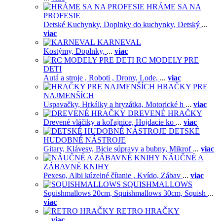
HRÁME SA NA
PROFESIE
Detské Kuchynky,
Doplnky do kuchynky,
Detský
...
viac
KARNEVAL
Kostýmy,
Doplnky,
...
viac
RC MODELY PRE
DETI
Autá a stroje ,
Roboti ,
Drony,
Lode,
...
viac
HRAČKY PRE
NAJMENŠÍCH
Uspavačky,
Hrkálky a hryzátka,
Motorické h
...
viac
DREVENÉ HRAČKY
Drevené vláčiky a koľajnice,
Hojdacie ko
...
viac
DETSKÉ
HUDOBNÉ NÁSTROJE
Gitary,
Klávesy,
Bicie súpravy a bubny,
Mikrof
...
viac
NÁUČNÉ A
ZÁBAVNÉ KNIHY
Pexeso,
Albi kúzelné čítanie ,
Kvído,
Zábav
...
viac
SQUISHMALLOWS
Squishmallows 20cm,
Squishmallows 30cm,
Squish
...
viac
RETRO HRAČKY
...
viac