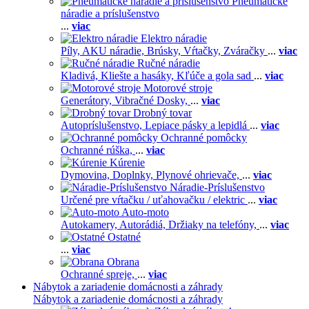
Pneumatické
náradie a príslušenstvo
...
viac
Elektro náradie
Píly,
AKU náradie,
Brúsky,
Vŕtačky,
Zváračky
...
viac
Ručné náradie
Kladivá,
Kliešte a hasáky,
Kľúče a gola sad
...
viac
Motorové stroje
Generátory,
Vibračné Dosky,
...
viac
Drobný tovar
Autopríslušenstvo,
Lepiace pásky a lepidlá
...
viac
Ochranné pomôcky
Ochranné rúška,
...
viac
Kúrenie
Dymovina,
Doplnky,
Plynové ohrievače,
...
viac
Náradie-Príslušenstvo
Určené pre vŕtačku / uťahovačku / elektric
...
viac
Auto-moto
Autokamery,
Autorádiá,
Držiaky na telefóny,
...
viac
Ostatné
...
viac
Obrana
Ochranné spreje,
...
viac
Nábytok a zariadenie domácnosti a záhrady
Nábytok a zariadenie domácnosti a záhrady