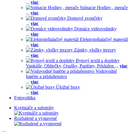
...
viac
Spínacie Hodiny , merače
...
viac
Domové zvončeky
...
viac
Domáce videovrátniky
...
viac
Elektroinštalačný materiál
...
viac
Zámky, vložky trezory
...
viac
Bytový textil a doplnky
Vankúše,
Obliečky,
Osušky,
Paplóny,
Príslušen
...
viac
Vodovodné
batérie a príslušenstvo
...
viac
Úložné boxy
...
viac
Fotovoltika
Kvetináče a substráty
Rozbalené a vystavené