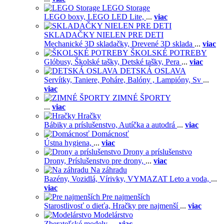
LEGO Storage
LEGO boxy,
LEGO LED Lite,
...
viac
SKLADAČKY NIELEN PRE DETI
Mechanické 3D skladačky,
Drevené 3D sklada
...
viac
ŠKOLSKÉ POTREBY
Glóbusy,
Školské tašky,
Detské tašky,
Pera
...
viac
DETSKÁ OSLAVA
Servítky,
Taniere,
Poháre,
Balóny ,
Lampióny,
Sv
...
viac
ZIMNÉ ŠPORTY
...
viac
Hračky
Bábiky a príslušenstvo,
Autíčka a autodrá
...
viac
Domácnosť
Ústna hygiena,
...
viac
Drony a príslušenstvo
Drony,
Príslušenstvo pre drony,
...
viac
Na záhradu
Bazény,
Vozidlá,
Vírivky,
VYMAZAT Leto a voda,
...
viac
Pre najmenších
Starostlivosť o dieťa,
Hračky pre najmenší
...
viac
Modelárstvo
Zberateľské modely,
...
viac