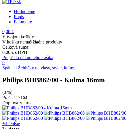
Hodnotenie
Popis
Parametre
0,00 €
V tvojom košíku:
V košíku nemáš žiadne produkty
Celková suma:
0,00 €
s DPH
Prejsť do nákupného košíka
0
Späť na Žehličky na vlasy, styler, kulmy
Philips BHB862/00
- Kulma 16mm
(0 %)
Pr. č.: 117164
Doprava zdarma
+3
Ďalšie
Tvoja cena: