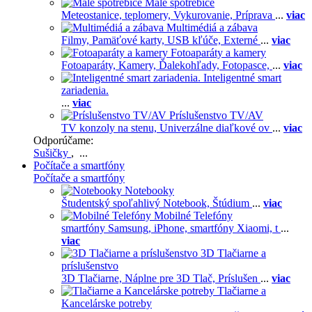
Malé spotrebiče
Meteostanice, teplomery,
Vykurovanie,
Príprava
...
viac
Multimédiá a zábava
Filmy,
Pamäťové karty,
USB kľúče,
Externé
...
viac
Fotoaparáty a kamery
Fotoaparáty,
Kamery,
Ďalekohľady,
Fotopasce,
...
viac
Inteligentné smart
zariadenia.
...
viac
Príslušenstvo TV/AV
TV konzoly na stenu,
Univerzálne diaľkové ov
...
viac
Odporúčame:
Sušičky
, ...
Počítače a smartfóny
Počítače a smartfóny
Notebooky
Študentský spoľahlivý Notebook,
Štúdium
...
viac
Mobilné Telefóny
smartfóny Samsung,
iPhone,
smartfóny Xiaomi,
t
...
viac
3D Tlačiarne a
príslušenstvo
3D Tlačiarne,
Náplne pre 3D Tlač,
Príslušen
...
viac
Tlačiarne a
Kancelárske potreby