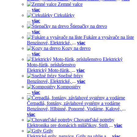
Zemné valce
...
viac
Cirkulárky
...
viac
Štiepačky na drevo
...
viac
Fukáre a vysávače na líste
Benzínové,
Elektrické,
...
viac
Kozy na drevo
...
viac
Elektrický
Moto-fúrik, príslušenstvo
Elektrický Moto-fúrik,
...
viac
Snežné frézy
Benzínové,
Elektrické,
...
viac
Kompostéry
...
viac
Čerpadlá, fontány, závlahové systémy a vodárne
Benzínové,
Hlbinné,
Ponorné,
Vodárne,
Kalové,
...
viac
Chovateľské potreby
Elektronika pre domácich miláčikov,
Strih
...
viac
Grily
Elektrické grily, panvice,
Grily na uhlie a
...
viac