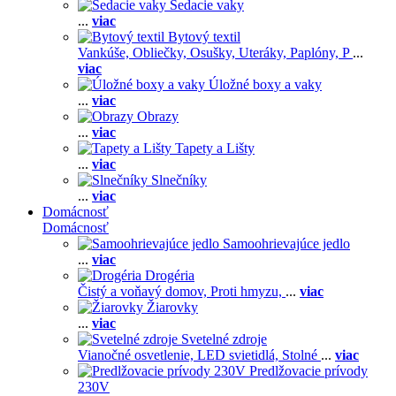
Sedacie vaky
...
viac
Bytový textil
Vankúše,
Obliečky,
Osušky,
Uteráky,
Paplóny,
P
...
viac
Úložné boxy a vaky
...
viac
Obrazy
...
viac
Tapety a Lišty
...
viac
Slnečníky
...
viac
Domácnosť
Domácnosť
Samoohrievajúce jedlo
...
viac
Drogéria
Čistý a voňavý domov,
Proti hmyzu,
...
viac
Žiarovky
...
viac
Svetelné zdroje
Vianočné osvetlenie,
LED svietidlá,
Stolné
...
viac
Predlžovacie prívody
230V