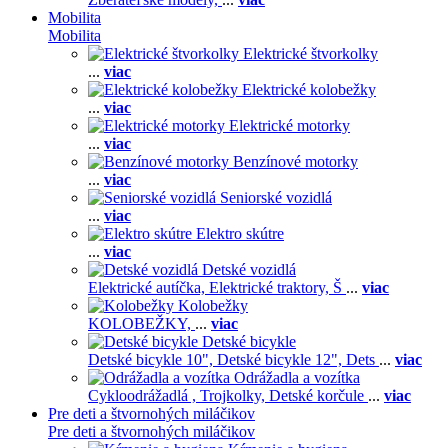
Mobilita
Mobilita
Elektrické štvorkolky
...
viac
Elektrické kolobežky
...
viac
Elektrické motorky
...
viac
Benzínové motorky
...
viac
Seniorské vozidlá
...
viac
Elektro skútre
...
viac
Detské vozidlá
Elektrické autíčka,
Elektrické traktory,
Š
...
viac
Kolobežky
KOLOBEŽKY,
...
viac
Detské bicykle
Detské bicykle 10",
Detské bicykle 12",
Dets
...
viac
Odrážadla a vozítka
Cykloodrážadlá ,
Trojkolky,
Detské korčule
...
viac
Pre deti a štvornohých miláčikov
Pre deti a štvornohých miláčikov