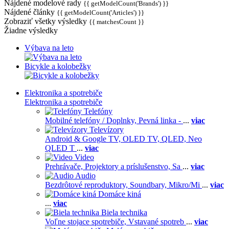
Nájdené modelové rady
{{ getModelCount('Brands') }}
Nájdené články
{{ getModelCount('Articles') }}
Zobraziť všetky výsledky
{{ matchesCount }}
Žiadne výsledky
Výbava na leto
Bicykle a kolobežky
Elektronika a spotrebiče
Elektronika a spotrebiče
Telefóny
Mobilné telefóny / Doplnky,
Pevná linka -
...
viac
Televízory
Android & Google TV,
OLED TV,
QLED, Neo
QLED T
...
viac
Video
Prehrávače,
Projektory a príslušenstvo,
Sa
...
viac
Audio
Bezdrôtové reproduktory,
Soundbary,
Mikro/Mi
...
viac
Domáce kiná
...
viac
Biela technika
Voľne stojace spotrebiče,
Vstavané spotreb
...
viac