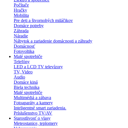
Počítače
Hračky
Mobilita
Pre deti a štvornohých miláčikov
Domáce potreby
Záhrada
Náradie
Nábytok a zariadenie domácnosti a záhrady
Domácnosť
Fotovoltika
Malé spotrebiče
Telefóny
LED a LCD TV televízory
TV, Video
Audio
Domáce kiná
Biela technika
Malé spotrebiče
Multimédiá a zábava
Fotoaparáty a kamery
Inteligentné smart zariadenia.
Príslušenstvo TV/AV
Starostlivosť o vlasy
Meteostanice, teplomery