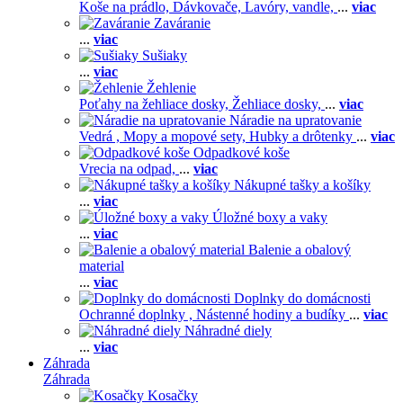
Koše na prádlo,
Dávkovače,
Lavóry, vandle,
...
viac
Zaváranie
...
viac
Sušiaky
...
viac
Žehlenie
Poťahy na žehliace dosky,
Žehliace dosky,
...
viac
Náradie na upratovanie
Vedrá ,
Mopy a mopové sety,
Hubky a drôtenky
...
viac
Odpadkové koše
Vrecia na odpad,
...
viac
Nákupné tašky a košíky
...
viac
Úložné boxy a vaky
...
viac
Balenie a obalový
material
...
viac
Doplnky do domácnosti
Ochranné doplnky ,
Nástenné hodiny a budíky
...
viac
Náhradné diely
...
viac
Záhrada
Záhrada
Kosačky