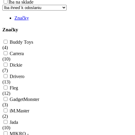
Iba na sklade
Značky
Značky
Buddy Toys
(
4
)
Carrera
(
10
)
Dickie
(
7
)
Drivero
(
13
)
Fleg
(
12
)
GadgetMonster
(
3
)
iM.Master
(
2
)
Jada
(
10
)
MIKRO -