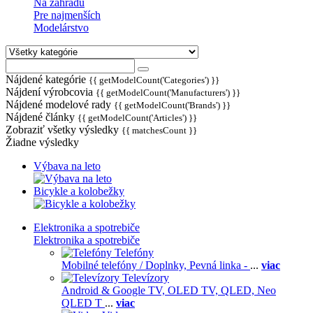
Na záhradu
Pre najmenších
Modelárstvo
Nájdené kategórie
{{ getModelCount('Categories') }}
Nájdení výrobcovia
{{ getModelCount('Manufacturers') }}
Nájdené modelové rady
{{ getModelCount('Brands') }}
Nájdené články
{{ getModelCount('Articles') }}
Zobraziť všetky výsledky
{{ matchesCount }}
Žiadne výsledky
Výbava na leto
Bicykle a kolobežky
Elektronika a spotrebiče
Elektronika a spotrebiče
Telefóny
Mobilné telefóny / Doplnky,
Pevná linka -
...
viac
Televízory
Android & Google TV,
OLED TV,
QLED, Neo
QLED T
...
viac