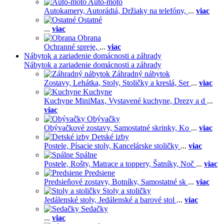
Auto-moto
Autokamery,
Autorádiá,
Držiaky na telefóny,
...
viac
Ostatné
...
viac
Obrana
Ochranné spreje,
...
viac
Nábytok a zariadenie domácnosti a záhrady
Nábytok a zariadenie domácnosti a záhrady
Záhradný nábytok
Zostavy,
Lehátka,
Stoly,
Stoličky a kreslá,
Ser
...
viac
Kuchyne
Kuchyne MiniMax,
Vystavené kuchyne,
Drezy a d
...
viac
Obývačky
Obývačkové zostavy,
Samostatné skrinky,
Ko
...
viac
Detské izby
Postele,
Písacie stoly,
Kancelárske stoličky
...
viac
Spálne
Postele,
Rošty,
Matrace a toppery,
Šatníky,
Noč
...
viac
Predsiene
Predsieňové zostavy,
Botníky,
Samostatné sk
...
viac
Stoly a stoličky
Jedálenské stoly,
Jedálenské a barové stol
...
viac
Sedačky
...
viac