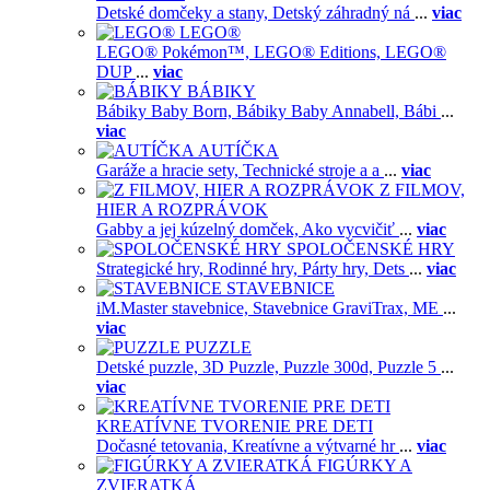
Detské domčeky a stany,
Detský záhradný ná
...
viac
LEGO®
LEGO® Pokémon™,
LEGO® Editions,
LEGO®
DUP
...
viac
BÁBIKY
Bábiky Baby Born,
Bábiky Baby Annabell,
Bábi
...
viac
AUTÍČKA
Garáže a hracie sety,
Technické stroje a a
...
viac
Z FILMOV,
HIER A ROZPRÁVOK
Gabby a jej kúzelný domček,
Ako vycvičiť
...
viac
SPOLOČENSKÉ HRY
Strategické hry,
Rodinné hry,
Párty hry,
Dets
...
viac
STAVEBNICE
iM.Master stavebnice,
Stavebnice GraviTrax,
ME
...
viac
PUZZLE
Detské puzzle,
3D Puzzle,
Puzzle 300d,
Puzzle 5
...
viac
KREATÍVNE TVORENIE PRE DETI
Dočasné tetovania,
Kreatívne a výtvarné hr
...
viac
FIGÚRKY A
ZVIERATKÁ