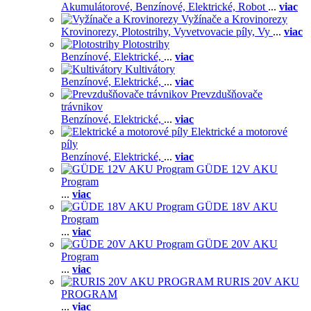
Akumulátorové,
Benzínové,
Elektrické,
Robot
...
viac
Vyžínače a Krovinorezy
Krovinorezy,
Plotostrihy,
Vyvetvovacie píly,
Vy
...
viac
Plotostrihy
Benzínové,
Elektrické,
...
viac
Kultivátory
Benzínové,
Elektrické,
...
viac
Prevzdušňovače
trávnikov
Benzínové,
Elektrické,
...
viac
Elektrické a motorové
píly
Benzínové,
Elektrické,
...
viac
GÜDE 12V AKU
Program
...
viac
GÜDE 18V AKU
Program
...
viac
GÜDE 20V AKU
Program
...
viac
RURIS 20V AKU
PROGRAM
...
viac