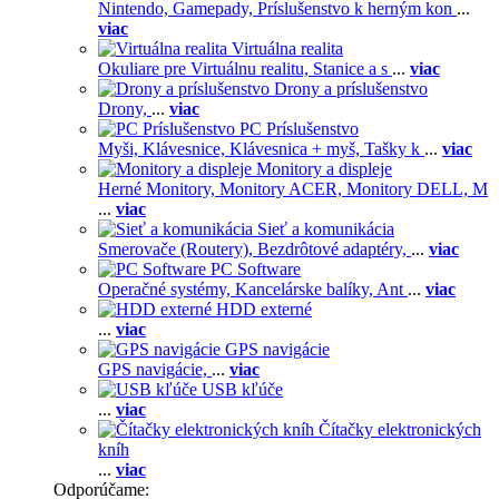
Nintendo,
Gamepady,
Príslušenstvo k herným kon
...
viac
Virtuálna realita
Okuliare pre Virtuálnu realitu,
Stanice a s
...
viac
Drony a príslušenstvo
Drony,
...
viac
PC Príslušenstvo
Myši,
Klávesnice,
Klávesnica + myš,
Tašky k
...
viac
Monitory a displeje
Herné Monitory,
Monitory ACER,
Monitory DELL,
M
...
viac
Sieť a komunikácia
Smerovače (Routery),
Bezdrôtové adaptéry,
...
viac
PC Software
Operačné systémy,
Kancelárske balíky,
Ant
...
viac
HDD externé
...
viac
GPS navigácie
GPS navigácie,
...
viac
USB kľúče
...
viac
Čítačky elektronických
kníh
...
viac
Odporúčame: