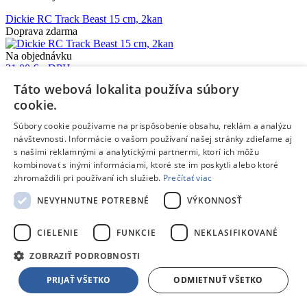
Dickie RC Track Beast 15 cm, 2kan
Doprava zdarma
Na objednávku
21,00 €
s DPH
Pridať do košíka
Táto webová lokalita používa súbory
Porovnať
cookie.
241444
Súbory cookie používame na prispôsobenie obsahu, reklám a analýzu
návštevnosti. Informácie o vašom používaní našej stránky zdieľame aj
/
s našimi reklamnými a analytickými partnermi, ktorí ich môžu
kombinovať s inými informáciami, ktoré ste im poskytli alebo ktoré
Autá a stroje
zhromaždili pri používaní ich služieb.
Prečítať viac
Jada RC Mickey Roadster
NEVYHNUTNE POTREBNÉ
VÝKONNOSŤ
Doprava zdarma
Na objednávku
CIELENIE
FUNKCIE
NEKLASIFIKOVANÉ
21,00 €
s DPH
Pridať do košíka
ZOBRAZIŤ PODROBNOSTI
Porovnať
PRIJAŤ VŠETKO
ODMIETNUŤ VŠETKO
226241