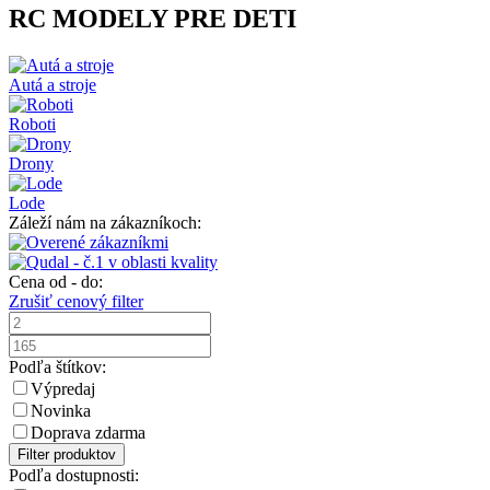
RC MODELY PRE DETI
Autá a stroje
Roboti
Drony
Lode
Záleží nám na zákazníkoch:
Cena od - do:
Zrušiť cenový filter
Podľa štítkov:
Výpredaj
Novinka
Doprava zdarma
Filter produktov
Podľa dostupnosti: