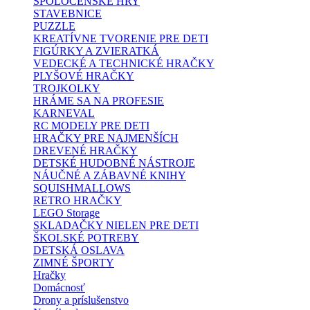
SPOLOČENSKÉ HRY
STAVEBNICE
PUZZLE
KREATÍVNE TVORENIE PRE DETI
FIGÚRKY A ZVIERATKÁ
VEDECKÉ A TECHNICKÉ HRAČKY
PLYŠOVÉ HRAČKY
TROJKOLKY
HRÁME SA NA PROFESIE
KARNEVAL
RC MODELY PRE DETI
HRAČKY PRE NAJMENŠÍCH
DREVENÉ HRAČKY
DETSKÉ HUDOBNÉ NÁSTROJE
NÁUČNÉ A ZÁBAVNÉ KNIHY
SQUISHMALLOWS
RETRO HRAČKY
LEGO Storage
SKLADAČKY NIELEN PRE DETI
ŠKOLSKÉ POTREBY
DETSKÁ OSLAVA
ZIMNÉ ŠPORTY
Hračky
Domácnosť
Drony a príslušenstvo