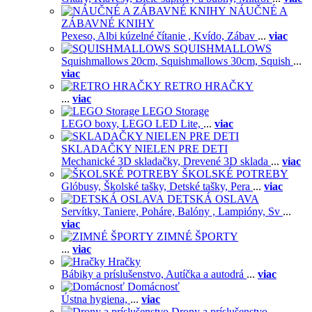
NÁUČNÉ A
ZÁBAVNÉ KNIHY
Pexeso,
Albi kúzelné čítanie ,
Kvído,
Zábav
...
viac
SQUISHMALLOWS
Squishmallows 20cm,
Squishmallows 30cm,
Squish
...
viac
RETRO HRAČKY
...
viac
LEGO Storage
LEGO boxy,
LEGO LED Lite,
...
viac
SKLADAČKY NIELEN PRE DETI
Mechanické 3D skladačky,
Drevené 3D sklada
...
viac
ŠKOLSKÉ POTREBY
Glóbusy,
Školské tašky,
Detské tašky,
Pera
...
viac
DETSKÁ OSLAVA
Servítky,
Taniere,
Poháre,
Balóny ,
Lampióny,
Sv
...
viac
ZIMNÉ ŠPORTY
...
viac
Hračky
Bábiky a príslušenstvo,
Autíčka a autodrá
...
viac
Domácnosť
Ústna hygiena,
...
viac
Drony a príslušenstvo