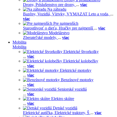
Drony,
Príslušenstvo pre drony,
...
viac
Na záhradu
Bazény,
Vozidlá,
Vírivky,
VYMAZAT Leto a voda,
...
viac
Pre najmenších
Starostlivosť o dieťa,
Hračky pre najmenší
...
viac
Modelárstvo
Zberateľské modely,
...
viac
Mobilita
Mobilita
Elektrické štvorkolky
...
viac
Elektrické kolobežky
...
viac
Elektrické motorky
...
viac
Benzínové motorky
...
viac
Seniorské vozidlá
...
viac
Elektro skútre
...
viac
Detské vozidlá
Elektrické autíčka,
Elektrické traktory,
Š
...
viac