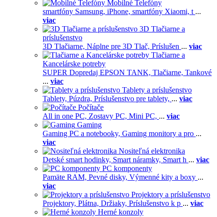
Mobilné Telefóny
smartfóny Samsung,
iPhone,
smartfóny Xiaomi,
t
...
viac
3D Tlačiarne a
príslušenstvo
3D Tlačiarne,
Náplne pre 3D Tlač,
Príslušen
...
viac
Tlačiarne a
Kancelárske potreby
SUPER Dopredaj EPSON TANK,
Tlačiarne,
Tankové
...
viac
Tablety a príslušenstvo
Tablety,
Púzdra,
Príslušenstvo pre tablety,
...
viac
Počítače
All in one PC,
Zostavy PC,
Mini PC,
...
viac
Gaming
Gaming PC a notebooky,
Gaming monitory a pro
...
viac
Nositeľná elektronika
Detské smart hodinky,
Smart náramky,
Smart h
...
viac
PC komponenty
Pamäte RAM,
Pevné disky,
Výmenné kity a boxy
...
viac
Projektory a príslušenstvo
Projektory,
Plátna,
Držiaky,
Príslušenstvo k p
...
viac
Herné konzoly