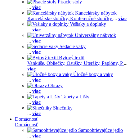
Písacie stoly
...
viac
Kancelársky nábytok
Kancelárske stoličky,
Konferenčné stoličky
...
viac
Vešiaky a doplnky
...
viac
Univerzálny nábytok
...
viac
Sedacie vaky
...
viac
Bytový textil
Vankúše,
Obliečky,
Osušky,
Uteráky,
Paplóny,
P
...
viac
Úložné boxy a vaky
...
viac
Obrazy
...
viac
Tapety a Lišty
...
viac
Slnečníky
...
viac
Domácnosť
Domácnosť
Samoohrievajúce jedlo
...
viac