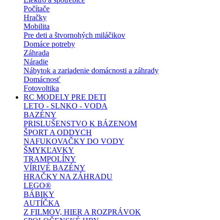
Počítače
Hračky
Mobilita
Pre deti a štvornohých miláčikov
Domáce potreby
Záhrada
Náradie
Nábytok a zariadenie domácnosti a záhrady
Domácnosť
Fotovoltika
RC MODELY PRE DETI
LETO - SLNKO - VODA
BAZÉNY
PRISLUŠENSTVO K BÁZENOM
ŠPORT A ODDYCH
NAFUKOVAČKY DO VODY
ŠMYKĽAVKY
TRAMPOLÍNY
VÍRIVÉ BAZÉNY
HRAČKY NA ZÁHRADU
LEGO®
BÁBIKY
AUTÍČKA
Z FILMOV, HIER A ROZPRÁVOK