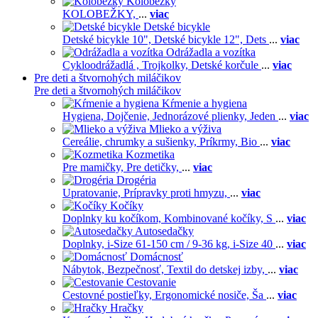
Kolobežky
KOLOBEŽKY,
...
viac
Detské bicykle
Detské bicykle 10",
Detské bicykle 12",
Dets
...
viac
Odrážadla a vozítka
Cykloodrážadlá ,
Trojkolky,
Detské korčule
...
viac
Pre deti a štvornohých miláčikov
Pre deti a štvornohých miláčikov
Kŕmenie a hygiena
Hygiena,
Dojčenie,
Jednorázové plienky,
Jeden
...
viac
Mlieko a výživa
Cereálie, chrumky a sušienky,
Príkrmy,
Bio
...
viac
Kozmetika
Pre mamičky,
Pre detičky,
...
viac
Drogéria
Upratovanie,
Prípravky proti hmyzu,
...
viac
Kočíky
Doplnky ku kočíkom,
Kombinované kočíky,
S
...
viac
Autosedačky
Doplnky,
i-Size 61-150 cm / 9-36 kg,
i-Size 40
...
viac
Domácnosť
Nábytok,
Bezpečnosť,
Textil do detskej izby,
...
viac
Cestovanie
Cestovné postieľky,
Ergonomické nosiče,
Ša
...
viac
Hračky