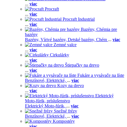
...
viac
Procraft
...
viac
Procraft Industrial
...
viac
Bazény, Chémia pre
bazény
Bazény,
Vírivé bazény,
Detské bazény,
Chém
...
viac
Zemné valce
...
viac
Cirkulárky
...
viac
Štiepačky na drevo
...
viac
Fukáre a vysávače na líste
Benzínové,
Elektrické,
...
viac
Kozy na drevo
...
viac
Elektrický
Moto-fúrik, príslušenstvo
Elektrický Moto-fúrik,
...
viac
Snežné frézy
Benzínové,
Elektrické,
...
viac
Kompostéry
...
viac