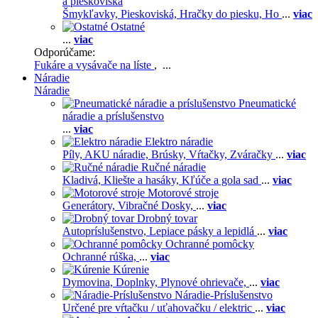
a pieskoviská
Šmykľavky,
Pieskoviská,
Hračky do piesku,
Ho
...
viac
Ostatné
...
viac
Odporúčame:
Fukáre a vysávače na líste
, ...
Náradie
Náradie
Pneumatické
náradie a príslušenstvo
...
viac
Elektro náradie
Píly,
AKU náradie,
Brúsky,
Vŕtačky,
Zváračky
...
viac
Ručné náradie
Kladivá,
Kliešte a hasáky,
Kľúče a gola sad
...
viac
Motorové stroje
Generátory,
Vibračné Dosky,
...
viac
Drobný tovar
Autopríslušenstvo,
Lepiace pásky a lepidlá
...
viac
Ochranné pomôcky
Ochranné rúška,
...
viac
Kúrenie
Dymovina,
Doplnky,
Plynové ohrievače,
...
viac
Náradie-Príslušenstvo
Určené pre vŕtačku / uťahovačku / elektric
...
viac