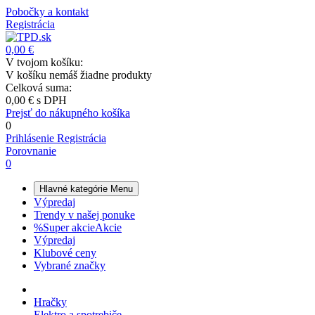
Pobočky a kontakt
Registrácia
0,00 €
V tvojom košíku:
V košíku nemáš žiadne produkty
Celková suma:
0,00 €
s DPH
Prejsť do nákupného košíka
0
Prihlásenie
Registrácia
Porovnanie
0
Hlavné kategórie
Menu
Výpredaj
Trendy v našej ponuke
%
Super akcie
Akcie
Výpredaj
Klubové ceny
Vybrané značky
Hračky
Elektro a spotrebiče