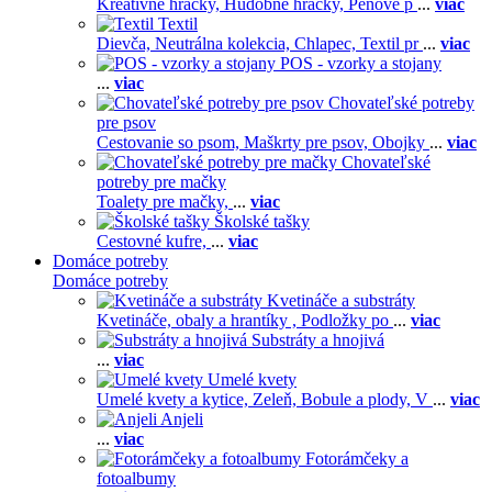
Kreatívne hračky,
Hudobné hračky,
Penové p
...
viac
Textil
Dievča,
Neutrálna kolekcia,
Chlapec,
Textil pr
...
viac
POS - vzorky a stojany
...
viac
Chovateľské potreby
pre psov
Cestovanie so psom,
Maškrty pre psov,
Obojky
...
viac
Chovateľské
potreby pre mačky
Toalety pre mačky,
...
viac
Školské tašky
Cestovné kufre,
...
viac
Domáce potreby
Domáce potreby
Kvetináče a substráty
Kvetináče, obaly a hrantíky ,
Podložky po
...
viac
Substráty a hnojivá
...
viac
Umelé kvety
Umelé kvety a kytice,
Zeleň,
Bobule a plody,
V
...
viac
Anjeli
...
viac
Fotorámčeky a
fotoalbumy