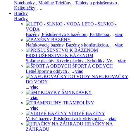
Notebooky
,
Mobilné Telefóny
,
Tablety a príslušenstvo
,
Kalkulačky
, ...
Hračky
Hračky
LETO - SLNKO -
VODA
Bazény,
Príslušenstvo k bazénom,
Paddleboa
...
viac
BAZÉNY
Nafukovacie bazény,
Bazény s konštrukciou,
...
viac
PRISLUŠENSTVO K BÁZENOM
Solárne plachty,
Krycie plachty ,
Schodíky,
Vy
...
viac
ŠPORT A ODDYCH
Letné športy a oddych ,
...
viac
NAFUKOVAČKY
DO VODY
...
viac
ŠMYKĽAVKY
...
viac
TRAMPOLÍNY
...
viac
VÍRIVÉ BAZÉNY
Vírivé bazény,
Príslušenstvo k vírivým ba
...
viac
HRAČKY NA
ZÁHRADU