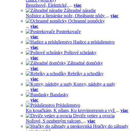
Benzínové,
Elektrické,
...
viac
Záhradné náradie
Nožnice a štepárske nože,
Obrábanie pôdy
...
viac
Ochranné pomôcky
...
viac
Postrekovače
...
viac
Hadice a príslušenstvo
...
viac
Poštové schránky
...
viac
Záhradné domčeky
...
viac
Rebríky a schodíky
...
viac
Konvy, nádoby a sudy
...
viac
Bandasky
...
viac
Príslušenstvo
Ku kosačkám,
K pílam,
Ku krovinorezom a vyž
...
viac
Drviče vetiev a ovocia
Nožové,
S ozubeným valcom,
...
viac
Hračky do záhrady