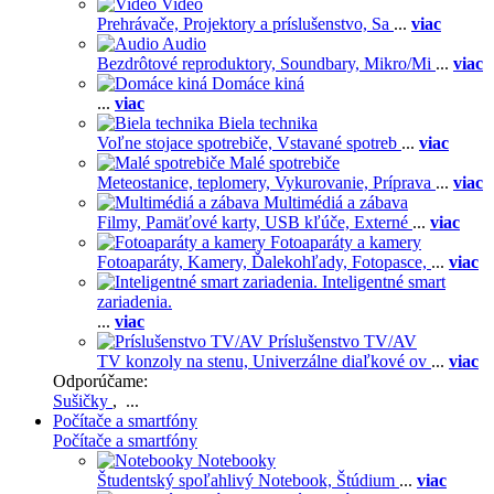
Video
Prehrávače,
Projektory a príslušenstvo,
Sa
...
viac
Audio
Bezdrôtové reproduktory,
Soundbary,
Mikro/Mi
...
viac
Domáce kiná
...
viac
Biela technika
Voľne stojace spotrebiče,
Vstavané spotreb
...
viac
Malé spotrebiče
Meteostanice, teplomery,
Vykurovanie,
Príprava
...
viac
Multimédiá a zábava
Filmy,
Pamäťové karty,
USB kľúče,
Externé
...
viac
Fotoaparáty a kamery
Fotoaparáty,
Kamery,
Ďalekohľady,
Fotopasce,
...
viac
Inteligentné smart
zariadenia.
...
viac
Príslušenstvo TV/AV
TV konzoly na stenu,
Univerzálne diaľkové ov
...
viac
Odporúčame:
Sušičky
, ...
Počítače a smartfóny
Počítače a smartfóny
Notebooky
Študentský spoľahlivý Notebook,
Štúdium
...
viac