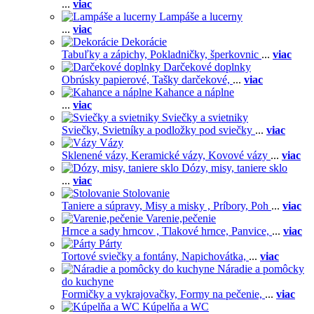
...
viac
Lampáše a lucerny
...
viac
Dekorácie
Tabuľky a zápichy,
Pokladničky, šperkovnic
...
viac
Darčekové doplnky
Obrúsky papierové,
Tašky darčekové,
...
viac
Kahance a náplne
...
viac
Sviečky a svietniky
Sviečky,
Svietníky a podložky pod sviečky
...
viac
Vázy
Sklenené vázy,
Keramické vázy,
Kovové vázy
...
viac
Dózy, misy, taniere sklo
...
viac
Stolovanie
Taniere a súpravy,
Misy a misky ,
Príbory,
Poh
...
viac
Varenie,pečenie
Hrnce a sady hrncov ,
Tlakové hrnce,
Panvice,
...
viac
Párty
Tortové sviečky a fontány,
Napichovátka,
...
viac
Náradie a pomôcky
do kuchyne
Formičky a vykrajovačky,
Formy na pečenie,
...
viac
Kúpelňa a WC