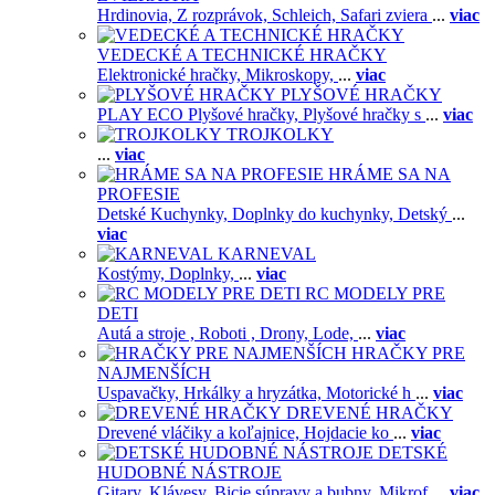
Hrdinovia,
Z rozprávok,
Schleich,
Safari zviera
...
viac
VEDECKÉ A TECHNICKÉ HRAČKY
Elektronické hračky,
Mikroskopy,
...
viac
PLYŠOVÉ HRAČKY
PLAY ECO Plyšové hračky,
Plyšové hračky s
...
viac
TROJKOLKY
...
viac
HRÁME SA NA
PROFESIE
Detské Kuchynky,
Doplnky do kuchynky,
Detský
...
viac
KARNEVAL
Kostýmy,
Doplnky,
...
viac
RC MODELY PRE
DETI
Autá a stroje ,
Roboti ,
Drony,
Lode,
...
viac
HRAČKY PRE
NAJMENŠÍCH
Uspavačky,
Hrkálky a hryzátka,
Motorické h
...
viac
DREVENÉ HRAČKY
Drevené vláčiky a koľajnice,
Hojdacie ko
...
viac
DETSKÉ
HUDOBNÉ NÁSTROJE
Gitary,
Klávesy,
Bicie súpravy a bubny,
Mikrof
...
viac