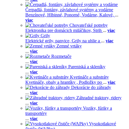
Čerpadlá, fontány, závlahové systémy a vodárne
Benzínové,
Hlbinné,
Ponorné,
Vodárne,
Kalové,
...
viac
Chovateľské potreby
Elektronika pre domácich miláčikov,
Strih
...
viac
Grily
Elektrické grily, panvice,
Grily na uhlie a
...
viac
Zemné vrtáky
...
viac
Rozmetače
...
viac
Pareniská a skleníky
...
viac
Kvetináče a substráty
Kvetináče, obaly a hrantíky ,
Podložky po
...
viac
Dekorácie do záhrady
...
viac
Záhradné traktory, ridery
...
viac
Voziky, fúriky a
transportéry
...
viac
Vysokotlakové
čističe (WAPky)