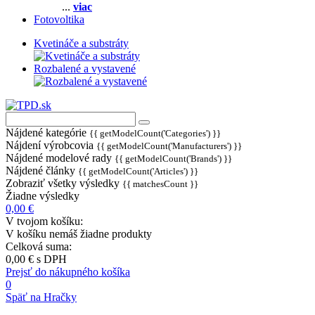
...
viac
Fotovoltika
Kvetináče a substráty
Rozbalené a vystavené
Nájdené kategórie
{{ getModelCount('Categories') }}
Nájdení výrobcovia
{{ getModelCount('Manufacturers') }}
Nájdené modelové rady
{{ getModelCount('Brands') }}
Nájdené články
{{ getModelCount('Articles') }}
Zobraziť všetky výsledky
{{ matchesCount }}
Žiadne výsledky
0,00 €
V tvojom košíku:
V košíku nemáš žiadne produkty
Celková suma:
0,00 €
s DPH
Prejsť do nákupného košíka
0
Späť na Hračky