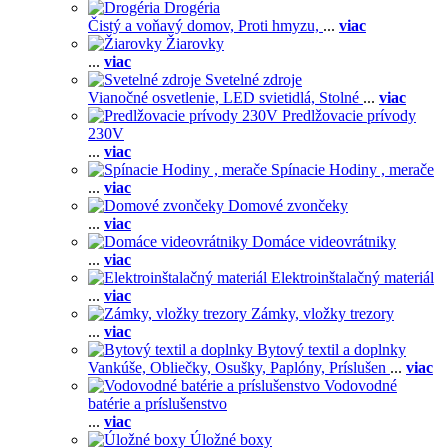
Drogéria
Čistý a voňavý domov,
Proti hmyzu,
...
viac
Žiarovky
...
viac
Svetelné zdroje
Vianočné osvetlenie,
LED svietidlá,
Stolné
...
viac
Predlžovacie prívody
230V
...
viac
Spínacie Hodiny , merače
...
viac
Domové zvončeky
...
viac
Domáce videovrátniky
...
viac
Elektroinštalačný materiál
...
viac
Zámky, vložky trezory
...
viac
Bytový textil a doplnky
Vankúše,
Obliečky,
Osušky,
Paplóny,
Príslušen
...
viac
Vodovodné
batérie a príslušenstvo
...
viac
Úložné boxy