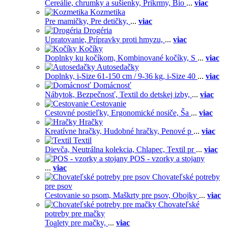
Cereálie, chrumky a sušienky,
Príkrmy,
Bio
...
viac
Kozmetika
Pre mamičky,
Pre detičky,
...
viac
Drogéria
Upratovanie,
Prípravky proti hmyzu,
...
viac
Kočíky
Doplnky ku kočíkom,
Kombinované kočíky,
S
...
viac
Autosedačky
Doplnky,
i-Size 61-150 cm / 9-36 kg,
i-Size 40
...
viac
Domácnosť
Nábytok,
Bezpečnosť,
Textil do detskej izby,
...
viac
Cestovanie
Cestovné postieľky,
Ergonomické nosiče,
Ša
...
viac
Hračky
Kreatívne hračky,
Hudobné hračky,
Penové p
...
viac
Textil
Dievča,
Neutrálna kolekcia,
Chlapec,
Textil pr
...
viac
POS - vzorky a stojany
...
viac
Chovateľské potreby
pre psov
Cestovanie so psom,
Maškrty pre psov,
Obojky
...
viac
Chovateľské
potreby pre mačky
Toalety pre mačky,
...
viac