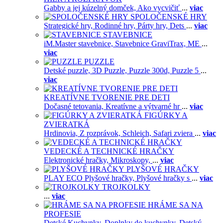
Gabby a jej kúzelný domček,
Ako vycvičiť
...
viac
SPOLOČENSKÉ HRY
Strategické hry,
Rodinné hry,
Párty hry,
Dets
...
viac
STAVEBNICE
iM.Master stavebnice,
Stavebnice GraviTrax,
ME
...
viac
PUZZLE
Detské puzzle,
3D Puzzle,
Puzzle 300d,
Puzzle 5
...
viac
KREATÍVNE TVORENIE PRE DETI
Dočasné tetovania,
Kreatívne a výtvarné hr
...
viac
FIGÚRKY A
ZVIERATKÁ
Hrdinovia,
Z rozprávok,
Schleich,
Safari zviera
...
viac
VEDECKÉ A TECHNICKÉ HRAČKY
Elektronické hračky,
Mikroskopy,
...
viac
PLYŠOVÉ HRAČKY
PLAY ECO Plyšové hračky,
Plyšové hračky s
...
viac
TROJKOLKY
...
viac
HRÁME SA NA
PROFESIE
Detské Kuchynky,
Doplnky do kuchynky,
Detský
...