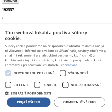
Porovnať
192557
/
Štáty a mestá
Táto webová lokalita používa súbory
/
cookie.
Puzzle 1500d
Súbory cookie používame na prispôsobenie obsahu, reklám a analýzu
návštevnosti. Informácie o vašom používaní našej stránky zdieľame aj
Trefl Trefl Prime puzzle 1500 UFT - Panoráma mesta: Odraz
s našimi reklamnými a analytickými partnermi, ktorí ich môžu
veľkomesta, Perth,Australia
kombinovať s inými informáciami, ktoré ste im poskytli alebo ktoré
Doprava zdarma
zhromaždili pri používaní ich služieb.
Prečítať viac
Ušetríš
‐0.06 €
NEVYHNUTNE POTREBNÉ
VÝKONNOSŤ
5,27 €
CIELENIE
FUNKCIE
NEKLASIFIKOVANÉ
Skladom 1 kus
V
1 predajni
skladom
už dnes,
10.08.
u teba
ZOBRAZIŤ PODROBNOSTI
5,21 €
s DPH
PRIJAŤ VŠETKO
ODMIETNUŤ VŠETKO
Pridať do košíka
Porovnať