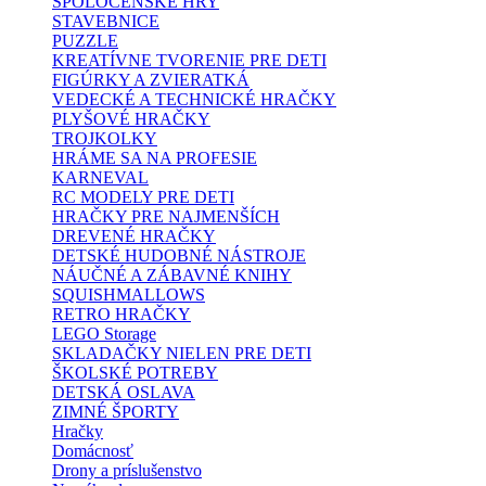
SPOLOČENSKÉ HRY
STAVEBNICE
PUZZLE
KREATÍVNE TVORENIE PRE DETI
FIGÚRKY A ZVIERATKÁ
VEDECKÉ A TECHNICKÉ HRAČKY
PLYŠOVÉ HRAČKY
TROJKOLKY
HRÁME SA NA PROFESIE
KARNEVAL
RC MODELY PRE DETI
HRAČKY PRE NAJMENŠÍCH
DREVENÉ HRAČKY
DETSKÉ HUDOBNÉ NÁSTROJE
NÁUČNÉ A ZÁBAVNÉ KNIHY
SQUISHMALLOWS
RETRO HRAČKY
LEGO Storage
SKLADAČKY NIELEN PRE DETI
ŠKOLSKÉ POTREBY
DETSKÁ OSLAVA
ZIMNÉ ŠPORTY
Hračky
Domácnosť
Drony a príslušenstvo