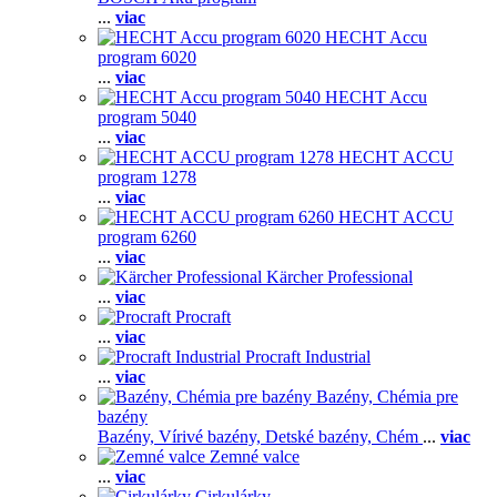
...
viac
HECHT Accu
program 6020
...
viac
HECHT Accu
program 5040
...
viac
HECHT ACCU
program 1278
...
viac
HECHT ACCU
program 6260
...
viac
Kärcher Professional
...
viac
Procraft
...
viac
Procraft Industrial
...
viac
Bazény, Chémia pre
bazény
Bazény,
Vírivé bazény,
Detské bazény,
Chém
...
viac
Zemné valce
...
viac
Cirkulárky