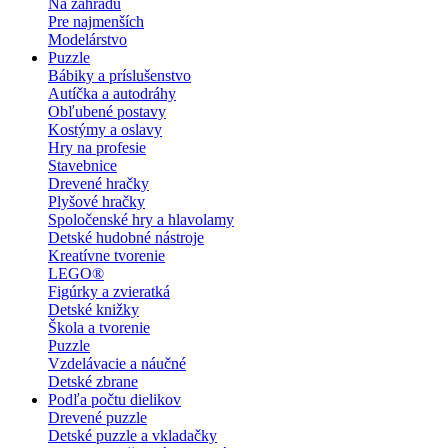
Na záhradu
Pre najmenších
Modelárstvo
Puzzle
Bábiky a príslušenstvo
Autíčka a autodráhy
Obľubené postavy
Kostýmy a oslavy
Hry na profesie
Stavebnice
Drevené hračky
Plyšové hračky
Spoločenské hry a hlavolamy
Detské hudobné nástroje
Kreatívne tvorenie
LEGO®
Figúrky a zvieratká
Detské knižky
Škola a tvorenie
Puzzle
Vzdelávacie a náučné
Detské zbrane
Podľa počtu dielikov
Drevené puzzle
Detské puzzle a vkladačky