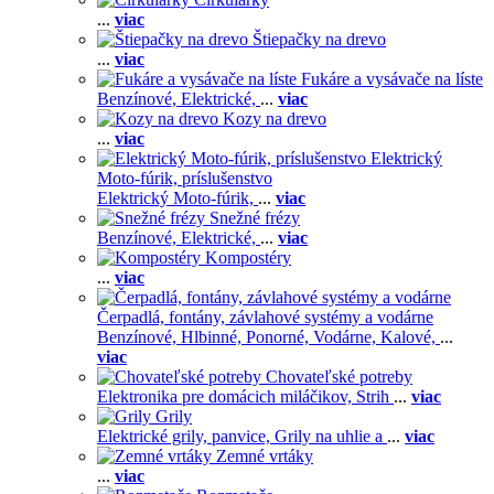
...
viac
Štiepačky na drevo
...
viac
Fukáre a vysávače na líste
Benzínové,
Elektrické,
...
viac
Kozy na drevo
...
viac
Elektrický
Moto-fúrik, príslušenstvo
Elektrický Moto-fúrik,
...
viac
Snežné frézy
Benzínové,
Elektrické,
...
viac
Kompostéry
...
viac
Čerpadlá, fontány, závlahové systémy a vodárne
Benzínové,
Hlbinné,
Ponorné,
Vodárne,
Kalové,
...
viac
Chovateľské potreby
Elektronika pre domácich miláčikov,
Strih
...
viac
Grily
Elektrické grily, panvice,
Grily na uhlie a
...
viac
Zemné vrtáky
...
viac