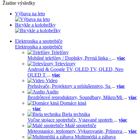
Žiadne výsledky
Výbava na leto
Bicykle a kolobežky
Elektronika a spotrebiče
Elektronika a spotrebiče
Telefóny
Mobilné telefóny / Doplnky,
Pevná linka -
...
viac
Televízory
Android & Google TV,
OLED TV,
QLED, Neo
QLED T
...
viac
Video
Prehrávače,
Projektory a príslušenstvo,
Sa
...
viac
Audio
Bezdrôtové reproduktory,
Soundbary,
Mikro/Mi
...
viac
Domáce kiná
...
viac
Biela technika
Voľne stojace spotrebiče,
Vstavané spotreb
...
viac
Malé spotrebiče
Meteostanice, teplomery,
Vykurovanie,
Príprava
...
viac
Multimédiá a zábava