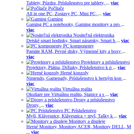
Tablety,
Púzdra,
Príslušenstvo pre tablety,
...
viac
Počítače
All in one PC,
Zostavy PC,
Mini PC,
...
viac
Gaming
Gaming PC a notebooky,
Gaming monitory a pro
...
viac
Nositeľná elektronika
Detské smart hodinky,
Smart náramky,
Smart h
...
viac
PC komponenty
Pamäte RAM,
Pevné disky,
Výmenné kity a boxy
...
viac
Projektory a príslušenstvo
Projektory,
Plátna,
Držiaky,
Príslušenstvo k p
...
viac
Herné konzoly
Nintendo,
Gamepady,
Príslušenstvo k herným kon
...
viac
Virtuálna realita
Okuliare pre Virtuálnu realitu,
Stanice a s
...
viac
Drony a príslušenstvo
Drony,
...
viac
PC Príslušenstvo
Myši,
Klávesnice,
Klávesnica + myš,
Tašky k
...
viac
Monitory a displeje
Herné Monitory,
Monitory ACER,
Monitory DELL,
M
...
viac