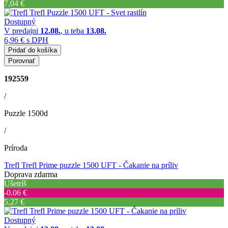
7,04 €
Dostupný
V predajni
12.08.
, u teba
13.08.
6,96 €
s DPH
Pridať do košíka
Porovnať
192559
/
Puzzle 1500d
/
Príroda
Trefl Trefl Prime puzzle 1500 UFT - Čakanie na príliv
Doprava zdarma
Ušetríš
‐0.06 €
5,27 €
Dostupný