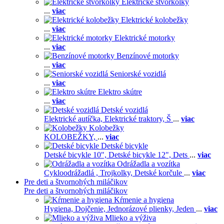
Elektrické štvorkolky
...
viac
Elektrické kolobežky
...
viac
Elektrické motorky
...
viac
Benzínové motorky
...
viac
Seniorské vozidlá
...
viac
Elektro skútre
...
viac
Detské vozidlá
Elektrické autíčka,
Elektrické traktory,
Š
...
viac
Kolobežky
KOLOBEŽKY,
...
viac
Detské bicykle
Detské bicykle 10",
Detské bicykle 12",
Dets
...
viac
Odrážadla a vozítka
Cykloodrážadlá ,
Trojkolky,
Detské korčule
...
viac
Pre deti a štvornohých miláčikov
Pre deti a štvornohých miláčikov
Kŕmenie a hygiena
Hygiena,
Dojčenie,
Jednorázové plienky,
Jeden
...
viac
Mlieko a výživa