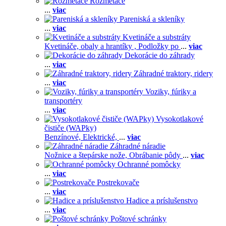
Rozmetače
...
viac
Pareniská a skleníky
...
viac
Kvetináče a substráty
Kvetináče, obaly a hrantíky ,
Podložky po
...
viac
Dekorácie do záhrady
...
viac
Záhradné traktory, ridery
...
viac
Voziky, fúriky a
transportéry
...
viac
Vysokotlakové
čističe (WAPky)
Benzínové,
Elektrické,
...
viac
Záhradné náradie
Nožnice a štepárske nože,
Obrábanie pôdy
...
viac
Ochranné pomôcky
...
viac
Postrekovače
...
viac
Hadice a príslušenstvo
...
viac
Poštové schránky