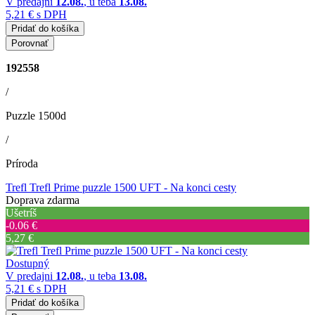
V predajni
12.08.
, u teba
13.08.
5,21 €
s DPH
Pridať do košíka
Porovnať
192558
/
Puzzle 1500d
/
Príroda
Trefl Trefl Prime puzzle 1500 UFT - Na konci cesty
Doprava zdarma
Ušetríš
‐0.06 €
5,27 €
Dostupný
V predajni
12.08.
, u teba
13.08.
5,21 €
s DPH
Pridať do košíka