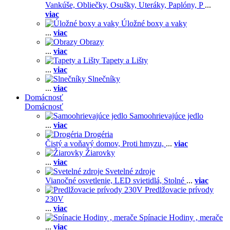
Vankúše,
Obliečky,
Osušky,
Uteráky,
Paplóny,
P
...
viac
Úložné boxy a vaky
...
viac
Obrazy
...
viac
Tapety a Lišty
...
viac
Slnečníky
...
viac
Domácnosť
Domácnosť
Samoohrievajúce jedlo
...
viac
Drogéria
Čistý a voňavý domov,
Proti hmyzu,
...
viac
Žiarovky
...
viac
Svetelné zdroje
Vianočné osvetlenie,
LED svietidlá,
Stolné
...
viac
Predlžovacie prívody
230V
...
viac
Spínacie Hodiny , merače
...
viac