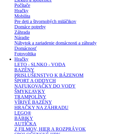
Počítače
Hračky
Mobilita
Pre deti a štvornohých miláčikov
Domáce potreby
Záhrada
Náradie
Nábytok a zariadenie domácnosti a záhrady
Domácnosť
Fotovoltika
Hračky
LETO - SLNKO - VODA
BAZÉNY
PRISLUŠENSTVO K BÁZENOM
ŠPORT A ODDYCH
NAFUKOVAČKY DO VODY
ŠMYKĽAVKY
TRAMPOLÍNY
VÍRIVÉ BAZÉNY
HRAČKY NA ZÁHRADU
LEGO®
BÁBIKY
AUTÍČKA
Z FILMOV, HIER A ROZPRÁVOK