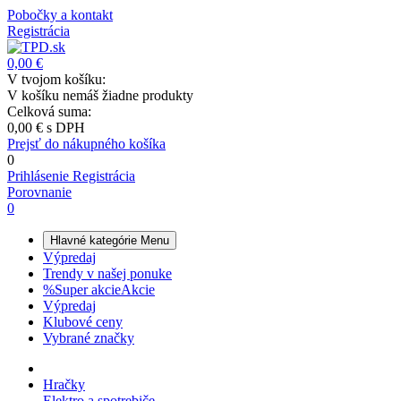
Pobočky a kontakt
Registrácia
0,00 €
V tvojom košíku:
V košíku nemáš žiadne produkty
Celková suma:
0,00 €
s DPH
Prejsť do nákupného košíka
0
Prihlásenie
Registrácia
Porovnanie
0
Hlavné kategórie
Menu
Výpredaj
Trendy v našej ponuke
%
Super akcie
Akcie
Výpredaj
Klubové ceny
Vybrané značky
Hračky
Elektro a spotrebiče