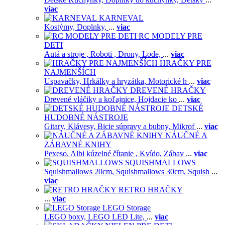
viac
KARNEVAL
Kostýmy,
Doplnky,
...
viac
RC MODELY PRE
DETI
Autá a stroje ,
Roboti ,
Drony,
Lode,
...
viac
HRAČKY PRE
NAJMENŠÍCH
Uspavačky,
Hrkálky a hryzátka,
Motorické h
...
viac
DREVENÉ HRAČKY
Drevené vláčiky a koľajnice,
Hojdacie ko
...
viac
DETSKÉ
HUDOBNÉ NÁSTROJE
Gitary,
Klávesy,
Bicie súpravy a bubny,
Mikrof
...
viac
NÁUČNÉ A
ZÁBAVNÉ KNIHY
Pexeso,
Albi kúzelné čítanie ,
Kvído,
Zábav
...
viac
SQUISHMALLOWS
Squishmallows 20cm,
Squishmallows 30cm,
Squish
...
viac
RETRO HRAČKY
...
viac
LEGO Storage
LEGO boxy,
LEGO LED Lite,
...
viac