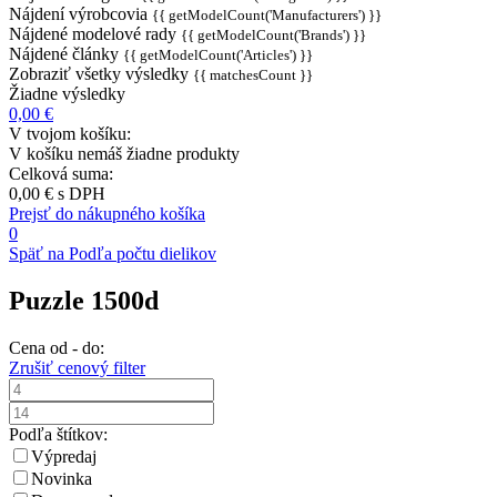
Nájdení výrobcovia
{{ getModelCount('Manufacturers') }}
Nájdené modelové rady
{{ getModelCount('Brands') }}
Nájdené články
{{ getModelCount('Articles') }}
Zobraziť všetky výsledky
{{ matchesCount }}
Žiadne výsledky
0,00 €
V tvojom košíku:
V košíku nemáš žiadne produkty
Celková suma:
0,00 €
s DPH
Prejsť do nákupného košíka
0
Späť na Podľa počtu dielikov
Puzzle 1500d
Cena od - do:
Zrušiť cenový filter
Podľa štítkov:
Výpredaj
Novinka