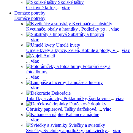
Školské tašky
Cestovné kufre,
...
viac
Domáce potreby
Domáce potreby
Kvetináče a substráty
Kvetináče, obaly a hrantíky ,
Podložky po
...
viac
Substráty a hnojivá
...
viac
Umelé kvety
Umelé kvety a kytice,
Zeleň,
Bobule a plody,
V
...
viac
Anjeli
...
viac
Fotorámčeky a
fotoalbumy
...
viac
Lampáše a lucerny
...
viac
Dekorácie
Tabuľky a zápichy,
Pokladničky, šperkovnic
...
viac
Darčekové doplnky
Obrúsky papierové,
Tašky darčekové,
...
viac
Kahance a náplne
...
viac
Sviečky a svietniky
Sviečky,
Svietníky a podložky pod sviečky
...
viac