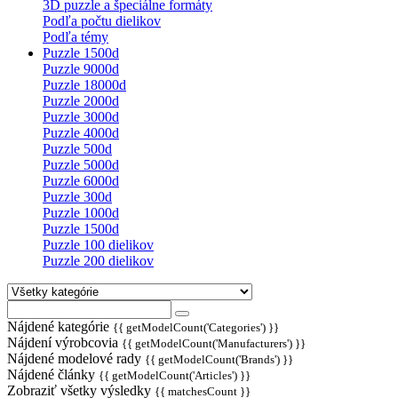
3D puzzle a špeciálne formáty
Podľa počtu dielikov
Podľa témy
Puzzle 1500d
Puzzle 9000d
Puzzle 18000d
Puzzle 2000d
Puzzle 3000d
Puzzle 4000d
Puzzle 500d
Puzzle 5000d
Puzzle 6000d
Puzzle 300d
Puzzle 1000d
Puzzle 1500d
Puzzle 100 dielikov
Puzzle 200 dielikov
Nájdené kategórie
{{ getModelCount('Categories') }}
Nájdení výrobcovia
{{ getModelCount('Manufacturers') }}
Nájdené modelové rady
{{ getModelCount('Brands') }}
Nájdené články
{{ getModelCount('Articles') }}
Zobraziť všetky výsledky
{{ matchesCount }}