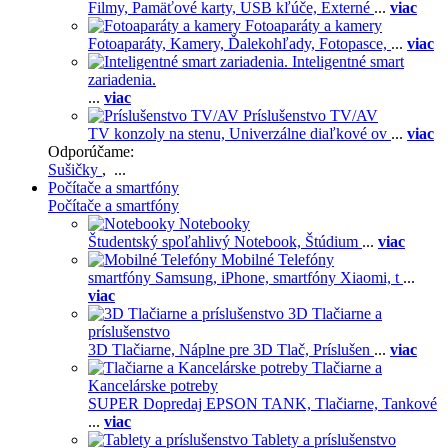
Filmy,
Pamäťové karty,
USB kľúče,
Externé
...
viac
Fotoaparáty a kamery
Fotoaparáty,
Kamery,
Ďalekohľady,
Fotopasce,
...
viac
Inteligentné smart
zariadenia.
...
viac
Príslušenstvo TV/AV
TV konzoly na stenu,
Univerzálne diaľkové ov
...
viac
Odporúčame:
Sušičky
, ...
Počítače a smartfóny
Počítače a smartfóny
Notebooky
Študentský spoľahlivý Notebook,
Štúdium
...
viac
Mobilné Telefóny
smartfóny Samsung,
iPhone,
smartfóny Xiaomi,
t
...
viac
3D Tlačiarne a
príslušenstvo
3D Tlačiarne,
Náplne pre 3D Tlač,
Príslušen
...
viac
Tlačiarne a
Kancelárske potreby
SUPER Dopredaj EPSON TANK,
Tlačiarne,
Tankové
...
viac
Tablety a príslušenstvo