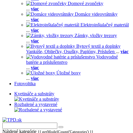
Domové zvončeky
...
viac
Domáce videovrátniky
...
viac
Elektroinštalačný materiál
...
viac
Zámky, vložky trezory
...
viac
Bytový textil a doplnky
Vankúše,
Obliečky,
Osušky,
Paplóny,
Príslušen
...
viac
Vodovodné
batérie a príslušenstvo
...
viac
Úložné boxy
...
viac
Fotovoltika
Kvetináče a substráty
Rozbalené a vystavené
Nájdené kategórie
{{ getModelCount('Categories') }}