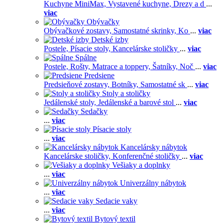
Kuchyne MiniMax,
Vystavené kuchyne,
Drezy a d
...
viac
Obývačky
Obývačkové zostavy,
Samostatné skrinky,
Ko
...
viac
Detské izby
Postele,
Písacie stoly,
Kancelárske stoličky
...
viac
Spálne
Postele,
Rošty,
Matrace a toppery,
Šatníky,
Noč
...
viac
Predsiene
Predsieňové zostavy,
Botníky,
Samostatné sk
...
viac
Stoly a stoličky
Jedálenské stoly,
Jedálenské a barové stol
...
viac
Sedačky
...
viac
Písacie stoly
...
viac
Kancelársky nábytok
Kancelárske stoličky,
Konferenčné stoličky
...
viac
Vešiaky a doplnky
...
viac
Univerzálny nábytok
...
viac
Sedacie vaky
...
viac
Bytový textil