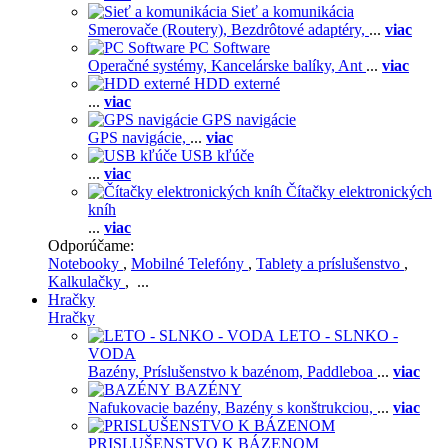
Sieť a komunikácia
Smerovače (Routery),
Bezdrôtové adaptéry,
...
viac
PC Software
Operačné systémy,
Kancelárske balíky,
Ant
...
viac
HDD externé
...
viac
GPS navigácie
GPS navigácie,
...
viac
USB kľúče
...
viac
Čítačky elektronických
kníh
...
viac
Odporúčame:
Notebooky
,
Mobilné Telefóny
,
Tablety a príslušenstvo
,
Kalkulačky
, ...
Hračky
Hračky
LETO - SLNKO -
VODA
Bazény,
Príslušenstvo k bazénom,
Paddleboa
...
viac
BAZÉNY
Nafukovacie bazény,
Bazény s konštrukciou,
...
viac
PRISLUŠENSTVO K BÁZENOM