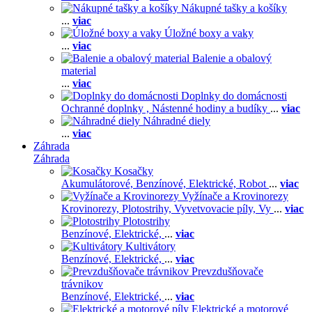
Nákupné tašky a košíky
...
viac
Úložné boxy a vaky
...
viac
Balenie a obalový
material
...
viac
Doplnky do domácnosti
Ochranné doplnky ,
Nástenné hodiny a budíky
...
viac
Náhradné diely
...
viac
Záhrada
Záhrada
Kosačky
Akumulátorové,
Benzínové,
Elektrické,
Robot
...
viac
Vyžínače a Krovinorezy
Krovinorezy,
Plotostrihy,
Vyvetvovacie píly,
Vy
...
viac
Plotostrihy
Benzínové,
Elektrické,
...
viac
Kultivátory
Benzínové,
Elektrické,
...
viac
Prevzdušňovače
trávnikov
Benzínové,
Elektrické,
...
viac
Elektrické a motorové