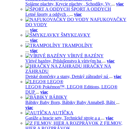
Solárne plachty,
Krycie plachty ,
Schodíky,
Vy
...
viac
ŠPORT A ODDYCH
Letné športy a oddych ,
...
viac
NAFUKOVAČKY
DO VODY
...
viac
ŠMYKĽAVKY
...
viac
TRAMPOLÍNY
...
viac
VÍRIVÉ BAZÉNY
Vírivé bazény,
Príslušenstvo k vírivým ba
...
viac
HRAČKY NA
ZÁHRADU
Detské domčeky a stany,
Detský záhradný ná
...
viac
LEGO®
LEGO® Pokémon™,
LEGO® Editions,
LEGO®
DUP
...
viac
BÁBIKY
Bábiky Baby Born,
Bábiky Baby Annabell,
Bábi
...
viac
AUTÍČKA
Garáže a hracie sety,
Technické stroje a a
...
viac
Z FILMOV,
HIER A ROZPRÁVOK