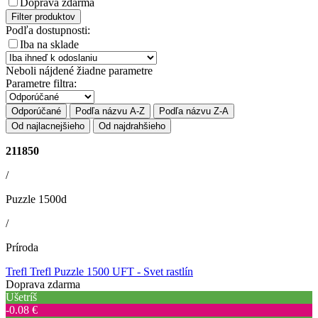
Doprava zdarma
Filter produktov
Podľa dostupnosti:
Iba na sklade
Neboli nájdené žiadne parametre
Parametre filtra:
Odporúčané
Podľa názvu A-Z
Podľa názvu Z-A
Od najlacnejšieho
Od najdrahšieho
211850
/
Puzzle 1500d
/
Príroda
Trefl Trefl Puzzle 1500 UFT - Svet rastlín
Doprava zdarma
Ušetríš
‐0.08 €