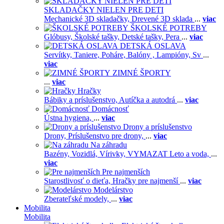
SKLADAČKY NIELEN PRE DETI
Mechanické 3D skladačky,
Drevené 3D sklada
...
viac
ŠKOLSKÉ POTREBY
Glóbusy,
Školské tašky,
Detské tašky,
Pera
...
viac
DETSKÁ OSLAVA
Servítky,
Taniere,
Poháre,
Balóny ,
Lampióny,
Sv
...
viac
ZIMNÉ ŠPORTY
...
viac
Hračky
Bábiky a príslušenstvo,
Autíčka a autodrá
...
viac
Domácnosť
Ústna hygiena,
...
viac
Drony a príslušenstvo
Drony,
Príslušenstvo pre drony,
...
viac
Na záhradu
Bazény,
Vozidlá,
Vírivky,
VYMAZAT Leto a voda,
...
viac
Pre najmenších
Starostlivosť o dieťa,
Hračky pre najmenší
...
viac
Modelárstvo
Zberateľské modely,
...
viac
Mobilita
Mobilita