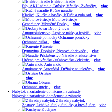
Elektro náradie
Píly,
AKU náradie,
Brúsky,
Vŕtačky,
Zváračky
...
viac
Ručné náradie
Kladivá,
Kliešte a hasáky,
Kľúče a gola sad
...
viac
Motorové stroje
Generátory,
Vibračné Dosky,
...
viac
Drobný tovar
Autopríslušenstvo,
Lepiace pásky a lepidlá
...
viac
Ochranné pomôcky
Ochranné rúška,
...
viac
Kúrenie
Dymovina,
Doplnky,
Plynové ohrievače,
...
viac
Náradie-Príslušenstvo
Určené pre vŕtačku / uťahovačku / elektric
...
viac
Auto-moto
Autokamery,
Autorádiá,
Držiaky na telefóny,
...
viac
Ostatné
...
viac
Obrana
Ochranné spreje,
...
viac
Nábytok a zariadenie domácnosti a záhrady
Nábytok a zariadenie domácnosti a záhrady
Záhradný nábytok
Zostavy,
Lehátka,
Stoly,
Stoličky a kreslá,
Ser
...
viac
Kuchyne