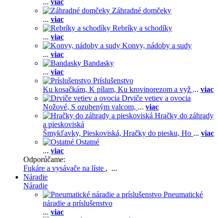
...
viac
Záhradné domčeky
...
viac
Rebríky a schodíky
...
viac
Konvy, nádoby a sudy
...
viac
Bandasky
...
viac
Príslušenstvo
Ku kosačkám,
K pílam,
Ku krovinorezom a vyž
...
viac
Drviče vetiev a ovocia
Nožové,
S ozubeným valcom,
...
viac
Hračky do záhrady
a pieskoviská
Šmykľavky,
Pieskoviská,
Hračky do piesku,
Ho
...
viac
Ostatné
...
viac
Odporúčame:
Fukáre a vysávače na líste
, ...
Náradie
Náradie
Pneumatické
náradie a príslušenstvo
...
viac