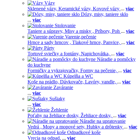
Vázy
Sklenené vázy,
Keramické vázy,
Kovové vázy
...
viac
Dózy, misy, taniere sklo
...
viac
Stolovanie
Taniere a súpravy,
Misy a misky ,
Príbory,
Poh
...
viac
Varenie,pečenie
Hrnce a sady hrncov ,
Tlakové hrnce,
Panvice,
...
viac
Párty
Tortové sviečky a fontány,
Napichovátka,
...
viac
Náradie a pomôcky
do kuchyne
Formičky a vykrajovačky,
Formy na pečenie,
...
viac
Kúpelňa a WC
Koše na prádlo,
Dávkovače,
Lavóry, vandle,
...
viac
Zaváranie
...
viac
Sušiaky
...
viac
Žehlenie
Poťahy na žehliace dosky,
Žehliace dosky,
...
viac
Náradie na upratovanie
Vedrá ,
Mopy a mopové sety,
Hubky a drôtenky
...
viac
Odpadkové koše
Vrecia na odpad,
...
viac