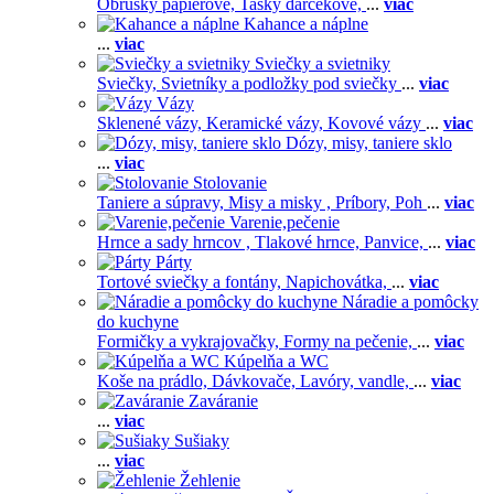
Obrúsky papierové,
Tašky darčekové,
...
viac
Kahance a náplne
...
viac
Sviečky a svietniky
Sviečky,
Svietníky a podložky pod sviečky
...
viac
Vázy
Sklenené vázy,
Keramické vázy,
Kovové vázy
...
viac
Dózy, misy, taniere sklo
...
viac
Stolovanie
Taniere a súpravy,
Misy a misky ,
Príbory,
Poh
...
viac
Varenie,pečenie
Hrnce a sady hrncov ,
Tlakové hrnce,
Panvice,
...
viac
Párty
Tortové sviečky a fontány,
Napichovátka,
...
viac
Náradie a pomôcky
do kuchyne
Formičky a vykrajovačky,
Formy na pečenie,
...
viac
Kúpelňa a WC
Koše na prádlo,
Dávkovače,
Lavóry, vandle,
...
viac
Zaváranie
...
viac
Sušiaky
...
viac
Žehlenie