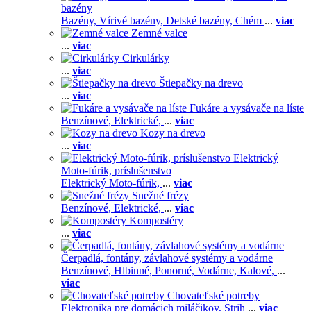
bazény
Bazény,
Vírivé bazény,
Detské bazény,
Chém
...
viac
Zemné valce
...
viac
Cirkulárky
...
viac
Štiepačky na drevo
...
viac
Fukáre a vysávače na líste
Benzínové,
Elektrické,
...
viac
Kozy na drevo
...
viac
Elektrický
Moto-fúrik, príslušenstvo
Elektrický Moto-fúrik,
...
viac
Snežné frézy
Benzínové,
Elektrické,
...
viac
Kompostéry
...
viac
Čerpadlá, fontány, závlahové systémy a vodárne
Benzínové,
Hlbinné,
Ponorné,
Vodárne,
Kalové,
...
viac
Chovateľské potreby
Elektronika pre domácich miláčikov,
Strih
...
viac