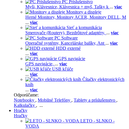
PC Príslušenstvo
Myši,
Klávesnice,
Klávesnica + myš,
Tašky k
...
viac
Monitory a displeje
Herné Monitory,
Monitory ACER,
Monitory DELL,
M
...
viac
Sieť a komunikácia
Smerovače (Routery),
Bezdrôtové adaptéry,
...
viac
PC Software
Operačné systémy,
Kancelárske balíky,
Ant
...
viac
HDD externé
...
viac
GPS navigácie
GPS navigácie,
...
viac
USB kľúče
...
viac
Čítačky elektronických
kníh
...
viac
Odporúčame:
Notebooky
,
Mobilné Telefóny
,
Tablety a príslušenstvo
,
Kalkulačky
, ...
Hračky
Hračky
LETO - SLNKO -
VODA