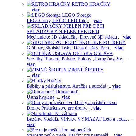
RETRO HRAČKY
...
viac
LEGO Storage
LEGO boxy,
LEGO LED Lite,
...
viac
SKLADAČKY NIELEN PRE DETI
Mechanické 3D skladačky,
Drevené 3D sklada
...
viac
ŠKOLSKÉ POTREBY
Glóbusy,
Školské tašky,
Detské tašky,
Pera
...
viac
DETSKÁ OSLAVA
Servítky,
Taniere,
Poháre,
Balóny ,
Lampióny,
Sv
...
viac
ZIMNÉ ŠPORTY
...
viac
Hračky
Bábiky a príslušenstvo,
Autíčka a autodrá
...
viac
Domácnosť
Ústna hygiena,
...
viac
Drony a príslušenstvo
Drony,
Príslušenstvo pre drony,
...
viac
Na záhradu
Bazény,
Vozidlá,
Vírivky,
VYMAZAT Leto a voda,
...
viac
Pre najmenších
Starostlivosť o dieťa,
Hračky pre najmenší
...
viac