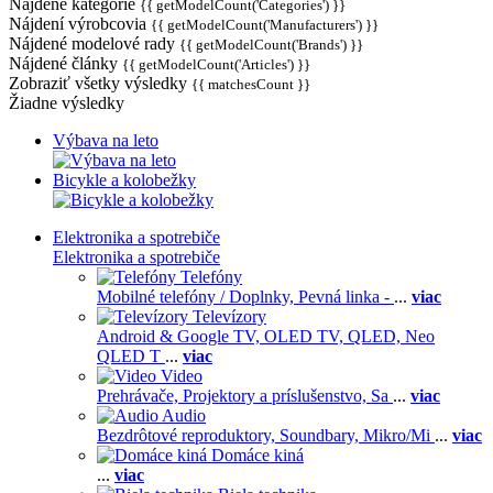
Nájdené kategórie
{{ getModelCount('Categories') }}
Nájdení výrobcovia
{{ getModelCount('Manufacturers') }}
Nájdené modelové rady
{{ getModelCount('Brands') }}
Nájdené články
{{ getModelCount('Articles') }}
Zobraziť všetky výsledky
{{ matchesCount }}
Žiadne výsledky
Výbava na leto
Bicykle a kolobežky
Elektronika a spotrebiče
Elektronika a spotrebiče
Telefóny
Mobilné telefóny / Doplnky,
Pevná linka -
...
viac
Televízory
Android & Google TV,
OLED TV,
QLED, Neo
QLED T
...
viac
Video
Prehrávače,
Projektory a príslušenstvo,
Sa
...
viac
Audio
Bezdrôtové reproduktory,
Soundbary,
Mikro/Mi
...
viac
Domáce kiná
...
viac