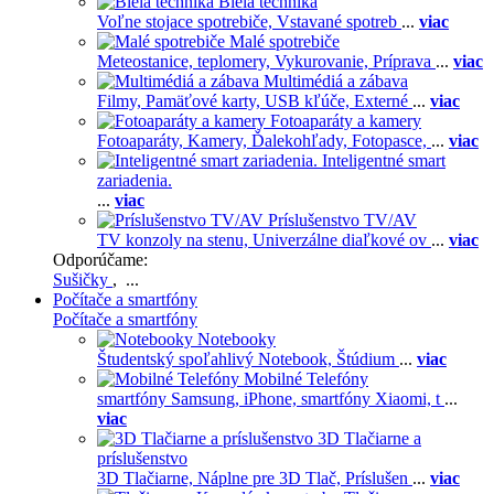
Biela technika
Voľne stojace spotrebiče,
Vstavané spotreb
...
viac
Malé spotrebiče
Meteostanice, teplomery,
Vykurovanie,
Príprava
...
viac
Multimédiá a zábava
Filmy,
Pamäťové karty,
USB kľúče,
Externé
...
viac
Fotoaparáty a kamery
Fotoaparáty,
Kamery,
Ďalekohľady,
Fotopasce,
...
viac
Inteligentné smart
zariadenia.
...
viac
Príslušenstvo TV/AV
TV konzoly na stenu,
Univerzálne diaľkové ov
...
viac
Odporúčame:
Sušičky
, ...
Počítače a smartfóny
Počítače a smartfóny
Notebooky
Študentský spoľahlivý Notebook,
Štúdium
...
viac
Mobilné Telefóny
smartfóny Samsung,
iPhone,
smartfóny Xiaomi,
t
...
viac
3D Tlačiarne a
príslušenstvo
3D Tlačiarne,
Náplne pre 3D Tlač,
Príslušen
...
viac