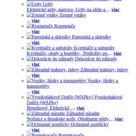
Grily
Elektrické grily, panvice,
Grily na uhlie a
...
viac
Zemné vrtáky
...
viac
Rozmetače
...
viac
Pareniská a skleníky
...
viac
Kvetináče a substráty
Kvetináče, obaly a hrantíky ,
Podložky po
...
viac
Dekorácie do záhrady
...
viac
Záhradné traktory, ridery
...
viac
Voziky, fúriky a
transportéry
...
viac
Vysokotlakové
čističe (WAPky)
Benzínové,
Elektrické,
...
viac
Záhradné náradie
Nožnice a štepárske nože,
Obrábanie pôdy
...
viac
Ochranné pomôcky
...
viac
Postrekovače