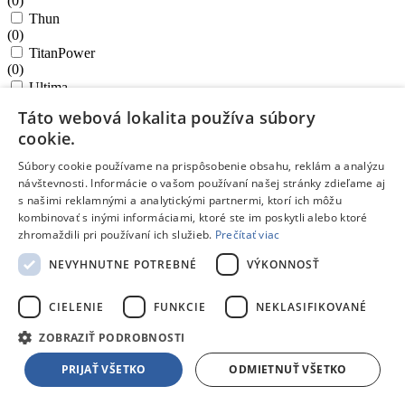
(
0
)
Thun
(
0
)
TitanPower
(
0
)
Ultima
(
0
)
Táto webová lokalita používa súbory
Unlimited
cookie.
(
0
)
VARIO
Súbory cookie používame na prispôsobenie obsahu, reklám a analýzu
(
0
)
návštevnosti. Informácie o vašom používaní našej stránky zdieľame aj
VISION
s našimi reklamnými a analytickými partnermi, ktorí ich môžu
(
0
)
kombinovať s inými informáciami, ktoré ste im poskytli alebo ktoré
Ostatné značky
zhromaždili pri používaní ich služieb.
Prečítať viac
(
0
)
Zobraziť
22
produktov
Zrušiť výber
Zavrieť filter
NEVYHNUTNE POTREBNÉ
VÝKONNOSŤ
Parametre filtra:
CIELENIE
FUNKCIE
NEKLASIFIKOVANÉ
Odporúčané
Podľa názvu A-Z
Podľa názvu Z-A
Od najlacnejšieho
Od najdrahšieho
ZOBRAZIŤ PODROBNOSTI
62075
PRIJAŤ VŠETKO
ODMIETNUŤ VŠETKO
/