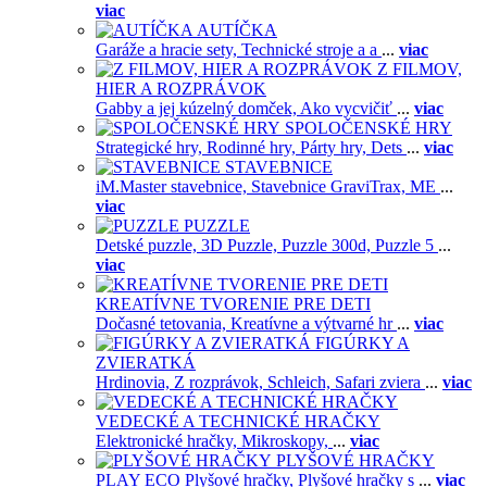
viac
AUTÍČKA
Garáže a hracie sety,
Technické stroje a a
...
viac
Z FILMOV,
HIER A ROZPRÁVOK
Gabby a jej kúzelný domček,
Ako vycvičiť
...
viac
SPOLOČENSKÉ HRY
Strategické hry,
Rodinné hry,
Párty hry,
Dets
...
viac
STAVEBNICE
iM.Master stavebnice,
Stavebnice GraviTrax,
ME
...
viac
PUZZLE
Detské puzzle,
3D Puzzle,
Puzzle 300d,
Puzzle 5
...
viac
KREATÍVNE TVORENIE PRE DETI
Dočasné tetovania,
Kreatívne a výtvarné hr
...
viac
FIGÚRKY A
ZVIERATKÁ
Hrdinovia,
Z rozprávok,
Schleich,
Safari zviera
...
viac
VEDECKÉ A TECHNICKÉ HRAČKY
Elektronické hračky,
Mikroskopy,
...
viac
PLYŠOVÉ HRAČKY
PLAY ECO Plyšové hračky,
Plyšové hračky s
...
viac