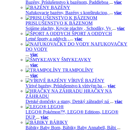
Bazény,
Príslušenstvo k bazénom,
Paddleboa
...
viac
BAZÉNY
Nafukovacie bazény,
Bazény s konštrukciou,
...
viac
PRISLUŠENSTVO K BÁZENOM
Solárne plachty,
Krycie plachty ,
Schodíky,
Vy
...
viac
ŠPORT A ODDYCH
Letné športy a oddych ,
...
viac
NAFUKOVAČKY
DO VODY
...
viac
ŠMYKĽAVKY
...
viac
TRAMPOLÍNY
...
viac
VÍRIVÉ BAZÉNY
Vírivé bazény,
Príslušenstvo k vírivým ba
...
viac
HRAČKY NA
ZÁHRADU
Detské domčeky a stany,
Detský záhradný ná
...
viac
LEGO®
LEGO® Pokémon™,
LEGO® Editions,
LEGO®
DUP
...
viac
BÁBIKY
Bábiky Baby Born,
Bábiky Baby Annabell,
Bábi
...