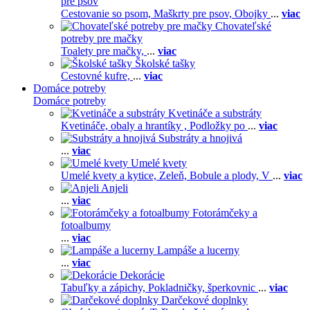
pre psov
Cestovanie so psom,
Maškrty pre psov,
Obojky
...
viac
Chovateľské
potreby pre mačky
Toalety pre mačky,
...
viac
Školské tašky
Cestovné kufre,
...
viac
Domáce potreby
Domáce potreby
Kvetináče a substráty
Kvetináče, obaly a hrantíky ,
Podložky po
...
viac
Substráty a hnojivá
...
viac
Umelé kvety
Umelé kvety a kytice,
Zeleň,
Bobule a plody,
V
...
viac
Anjeli
...
viac
Fotorámčeky a
fotoalbumy
...
viac
Lampáše a lucerny
...
viac
Dekorácie
Tabuľky a zápichy,
Pokladničky, šperkovnic
...
viac
Darčekové doplnky