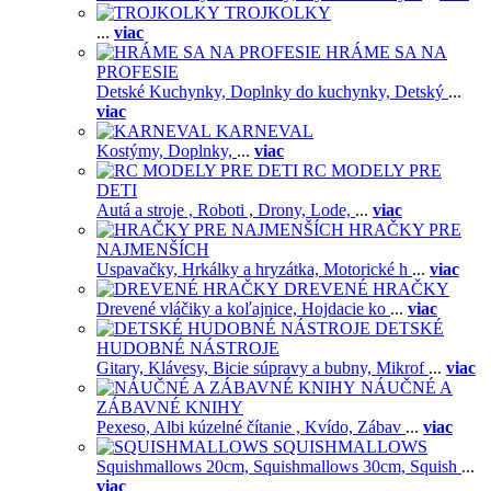
TROJKOLKY
...
viac
HRÁME SA NA
PROFESIE
Detské Kuchynky,
Doplnky do kuchynky,
Detský
...
viac
KARNEVAL
Kostýmy,
Doplnky,
...
viac
RC MODELY PRE
DETI
Autá a stroje ,
Roboti ,
Drony,
Lode,
...
viac
HRAČKY PRE
NAJMENŠÍCH
Uspavačky,
Hrkálky a hryzátka,
Motorické h
...
viac
DREVENÉ HRAČKY
Drevené vláčiky a koľajnice,
Hojdacie ko
...
viac
DETSKÉ
HUDOBNÉ NÁSTROJE
Gitary,
Klávesy,
Bicie súpravy a bubny,
Mikrof
...
viac
NÁUČNÉ A
ZÁBAVNÉ KNIHY
Pexeso,
Albi kúzelné čítanie ,
Kvído,
Zábav
...
viac
SQUISHMALLOWS
Squishmallows 20cm,
Squishmallows 30cm,
Squish
...
viac