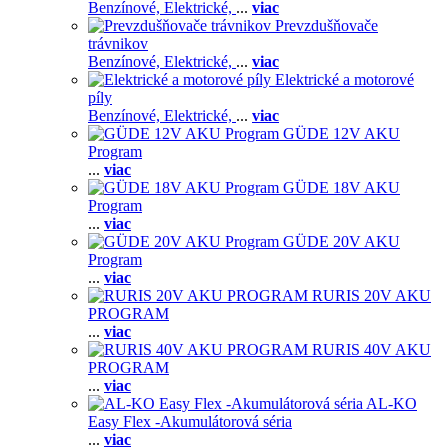
Benzínové,
Elektrické,
...
viac
Prevzdušňovače
trávnikov
Benzínové,
Elektrické,
...
viac
Elektrické a motorové
píly
Benzínové,
Elektrické,
...
viac
GÜDE 12V AKU
Program
...
viac
GÜDE 18V AKU
Program
...
viac
GÜDE 20V AKU
Program
...
viac
RURIS 20V AKU
PROGRAM
...
viac
RURIS 40V AKU
PROGRAM
...
viac
AL-KO
Easy Flex -Akumulátorová séria
...
viac