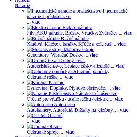
Náradie
Pneumatické
náradie a príslušenstvo
...
viac
Elektro náradie
Píly,
AKU náradie,
Brúsky,
Vŕtačky,
Zváračky
...
viac
Ručné náradie
Kladivá,
Kliešte a hasáky,
Kľúče a gola sad
...
viac
Motorové stroje
Generátory,
Vibračné Dosky,
...
viac
Drobný tovar
Autopríslušenstvo,
Lepiace pásky a lepidlá
...
viac
Ochranné pomôcky
Ochranné rúška,
...
viac
Kúrenie
Dymovina,
Doplnky,
Plynové ohrievače,
...
viac
Náradie-Príslušenstvo
Určené pre vŕtačku / uťahovačku / elektric
...
viac
Auto-moto
Autokamery,
Autorádiá,
Držiaky na telefóny,
...
viac
Ostatné
...
viac
Obrana
Ochranné spreje,
...
viac