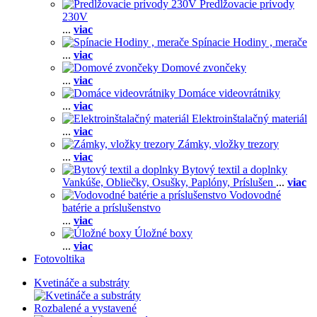
Predlžovacie prívody
230V
...
viac
Spínacie Hodiny , merače
...
viac
Domové zvončeky
...
viac
Domáce videovrátniky
...
viac
Elektroinštalačný materiál
...
viac
Zámky, vložky trezory
...
viac
Bytový textil a doplnky
Vankúše,
Obliečky,
Osušky,
Paplóny,
Príslušen
...
viac
Vodovodné
batérie a príslušenstvo
...
viac
Úložné boxy
...
viac
Fotovoltika
Kvetináče a substráty
Rozbalené a vystavené