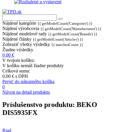
Nájdené kategórie
{{ getModelCount('Categories') }}
Nájdení výrobcovia
{{ getModelCount('Manufacturers') }}
Nájdené modelové rady
{{ getModelCount('Brands') }}
Nájdené články
{{ getModelCount('Articles') }}
Zobraziť všetky výsledky
{{ matchesCount }}
Žiadne výsledky
0,00 €
V tvojom košíku:
V košíku nemáš žiadne produkty
Celková suma:
0,00 €
s DPH
Prejsť do nákupného košíka
0
Návrat na detail produktu
Príslušenstvo produktu:
BEKO
DIS5935FX
Riad