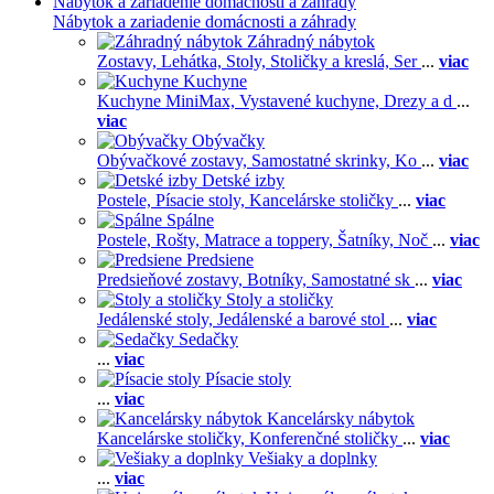
Nábytok a zariadenie domácnosti a záhrady
Nábytok a zariadenie domácnosti a záhrady
Záhradný nábytok
Zostavy,
Lehátka,
Stoly,
Stoličky a kreslá,
Ser
...
viac
Kuchyne
Kuchyne MiniMax,
Vystavené kuchyne,
Drezy a d
...
viac
Obývačky
Obývačkové zostavy,
Samostatné skrinky,
Ko
...
viac
Detské izby
Postele,
Písacie stoly,
Kancelárske stoličky
...
viac
Spálne
Postele,
Rošty,
Matrace a toppery,
Šatníky,
Noč
...
viac
Predsiene
Predsieňové zostavy,
Botníky,
Samostatné sk
...
viac
Stoly a stoličky
Jedálenské stoly,
Jedálenské a barové stol
...
viac
Sedačky
...
viac
Písacie stoly
...
viac
Kancelársky nábytok
Kancelárske stoličky,
Konferenčné stoličky
...
viac
Vešiaky a doplnky
...
viac