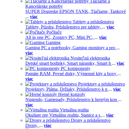
Tlačiarne a
Kancelárske potreby
SUPER Dopredaj EPSON TANK,
Tlačiarne,
Tankové
...
viac
Tablety a príslušenstvo
Tablety,
Púzdra,
Príslušenstvo pre tablety,
...
viac
Počítače
All in one PC,
Zostavy PC,
Mini PC,
...
viac
Gaming
Gaming PC a notebooky,
Gaming monitory a pro
...
viac
Nositeľná elektronika
Detské smart hodinky,
Smart náramky,
Smart h
...
viac
PC komponenty
Pamäte RAM,
Pevné disky,
Výmenné kity a boxy
...
viac
Projektory a príslušenstvo
Projektory,
Plátna,
Držiaky,
Príslušenstvo k p
...
viac
Herné konzoly
Nintendo,
Gamepady,
Príslušenstvo k herným kon
...
viac
Virtuálna realita
Okuliare pre Virtuálnu realitu,
Stanice a s
...
viac
Drony a príslušenstvo
Drony,
...
viac