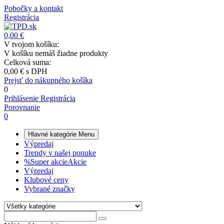
Pobočky a kontakt
Registrácia
0,00 €
V tvojom košíku:
V košíku nemáš žiadne produkty
Celková suma:
0,00 €
s DPH
Prejsť do nákupného košíka
0
Prihlásenie
Registrácia
Porovnanie
0
Hlavné kategórie
Menu
Výpredaj
Trendy v našej ponuke
%
Super akcie
Akcie
Výpredaj
Klubové ceny
Vybrané značky