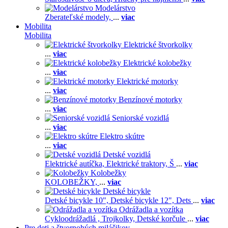
Modelárstvo
Zberateľské modely,
...
viac
Mobilita
Mobilita
Elektrické štvorkolky
...
viac
Elektrické kolobežky
...
viac
Elektrické motorky
...
viac
Benzínové motorky
...
viac
Seniorské vozidlá
...
viac
Elektro skútre
...
viac
Detské vozidlá
Elektrické autíčka,
Elektrické traktory,
Š
...
viac
Kolobežky
KOLOBEŽKY,
...
viac
Detské bicykle
Detské bicykle 10",
Detské bicykle 12",
Dets
...
viac
Odrážadla a vozítka
Cykloodrážadlá ,
Trojkolky,
Detské korčule
...
viac
Pre deti a štvornohých miláčikov