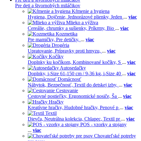
Pre deti a štvornohých miláčikov
Kŕmenie a hygiena
Hygiena,
Dojčenie,
Jednorázové plienky,
Jeden
...
viac
Mlieko a výživa
Cereálie, chrumky a sušienky,
Príkrmy,
Bio
...
viac
Kozmetika
Pre mamičky,
Pre detičky,
...
viac
Drogéria
Upratovanie,
Prípravky proti hmyzu,
...
viac
Kočíky
Doplnky ku kočíkom,
Kombinované kočíky,
S
...
viac
Autosedačky
Doplnky,
i-Size 61-150 cm / 9-36 kg,
i-Size 40
...
viac
Domácnosť
Nábytok,
Bezpečnosť,
Textil do detskej izby,
...
viac
Cestovanie
Cestovné postieľky,
Ergonomické nosiče,
Ša
...
viac
Hračky
Kreatívne hračky,
Hudobné hračky,
Penové p
...
viac
Textil
Dievča,
Neutrálna kolekcia,
Chlapec,
Textil pr
...
viac
POS - vzorky a stojany
...
viac
Chovateľské potreby