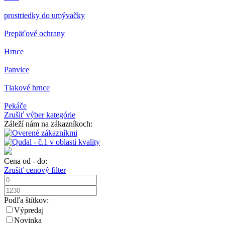
prostriedky do umývačky
Prepäťové ochrany
Hrnce
Panvice
Tlakové hrnce
Pekáče
Zrušiť výber kategórie
Záleží nám na zákazníkoch:
Cena od - do:
Zrušiť cenový filter
Podľa štítkov:
Výpredaj
Novinka