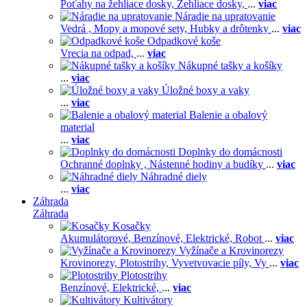
Poťahy na žehliace dosky,
Žehliace dosky,
...
viac
Náradie na upratovanie
Vedrá ,
Mopy a mopové sety,
Hubky a drôtenky
...
viac
Odpadkové koše
Vrecia na odpad,
...
viac
Nákupné tašky a košíky
...
viac
Úložné boxy a vaky
...
viac
Balenie a obalový
material
...
viac
Doplnky do domácnosti
Ochranné doplnky ,
Nástenné hodiny a budíky
...
viac
Náhradné diely
...
viac
Záhrada
Záhrada
Kosačky
Akumulátorové,
Benzínové,
Elektrické,
Robot
...
viac
Vyžínače a Krovinorezy
Krovinorezy,
Plotostrihy,
Vyvetvovacie píly,
Vy
...
viac
Plotostrihy
Benzínové,
Elektrické,
...
viac
Kultivátory