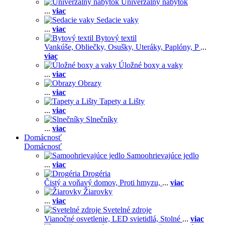
Univerzálny nábytok
...
viac
Sedacie vaky
...
viac
Bytový textil
Vankúše,
Obliečky,
Osušky,
Uteráky,
Paplóny,
P
...
viac
Úložné boxy a vaky
...
viac
Obrazy
...
viac
Tapety a Lišty
...
viac
Slnečníky
...
viac
Domácnosť
Domácnosť
Samoohrievajúce jedlo
...
viac
Drogéria
Čistý a voňavý domov,
Proti hmyzu,
...
viac
Žiarovky
...
viac
Svetelné zdroje
Vianočné osvetlenie,
LED svietidlá,
Stolné
...
viac