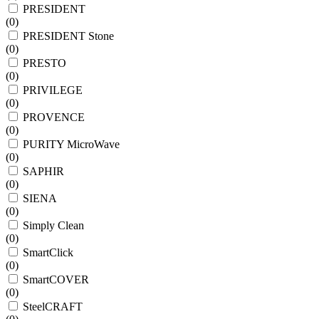
PRESIDENT
(
0
)
PRESIDENT Stone
(
0
)
PRESTO
(
0
)
PRIVILEGE
(
0
)
PROVENCE
(
0
)
PURITY MicroWave
(
0
)
SAPHIR
(
0
)
SIENA
(
0
)
Simply Clean
(
0
)
SmartClick
(
0
)
SmartCOVER
(
0
)
SteelCRAFT