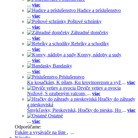
...
viac
Hadice a príslušenstvo
...
viac
Poštové schránky
...
viac
Záhradné domčeky
...
viac
Rebríky a schodíky
...
viac
Konvy, nádoby a sudy
...
viac
Bandasky
...
viac
Príslušenstvo
Ku kosačkám,
K pílam,
Ku krovinorezom a vyž
...
viac
Drviče vetiev a ovocia
Nožové,
S ozubeným valcom,
...
viac
Hračky do záhrady
a pieskoviská
Šmykľavky,
Pieskoviská,
Hračky do piesku,
Ho
...
viac
Ostatné
...
viac
Odporúčame:
Fukáre a vysávače na líste
, ...
Náradie