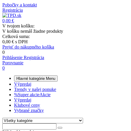
Pobočky a kontakt
Registrácia
0,00 €
V tvojom košíku:
V košíku nemáš žiadne produkty
Celková suma:
0,00 €
s DPH
Prejsť do nákupného košíka
0
Prihlásenie
Registrácia
Porovnanie
0
Hlavné kategórie
Menu
Výpredaj
Trendy v našej ponuke
%
Super akcie
Akcie
Výpredaj
Klubové ceny
Vybrané značky