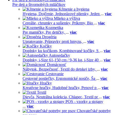
Pre deti a štvornohých miláčikov
Kŕmenie a hygiena
Hygiena,
Dojčenie,
Jednorázové plienky,
Jeden
...
viac
Mlieko a výživa
Cereálie, chrumky a sušienky,
Príkrmy,
Bio
...
viac
Kozmetika
Pre mamičky,
Pre detičky,
...
viac
Drogéria
Upratovanie,
Prípravky proti hmyzu,
...
viac
Kočíky
Doplnky ku kočíkom,
Kombinované kočíky,
S
...
viac
Autosedačky
Doplnky,
i-Size 61-150 cm / 9-36 kg,
i-Size 40
...
viac
Domácnosť
Nábytok,
Bezpečnosť,
Textil do detskej izby,
...
viac
Cestovanie
Cestovné postieľky,
Ergonomické nosiče,
Ša
...
viac
Hračky
Kreatívne hračky,
Hudobné hračky,
Penové p
...
viac
Textil
Dievča,
Neutrálna kolekcia,
Chlapec,
Textil pr
...
viac
POS - vzorky a stojany
...
viac
Chovateľské potreby