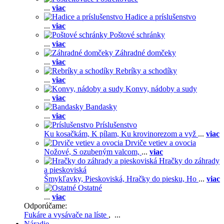
...
viac
Hadice a príslušenstvo
...
viac
Poštové schránky
...
viac
Záhradné domčeky
...
viac
Rebríky a schodíky
...
viac
Konvy, nádoby a sudy
...
viac
Bandasky
...
viac
Príslušenstvo
Ku kosačkám,
K pílam,
Ku krovinorezom a vyž
...
viac
Drviče vetiev a ovocia
Nožové,
S ozubeným valcom,
...
viac
Hračky do záhrady
a pieskoviská
Šmykľavky,
Pieskoviská,
Hračky do piesku,
Ho
...
viac
Ostatné
...
viac
Odporúčame:
Fukáre a vysávače na líste
, ...
Náradie