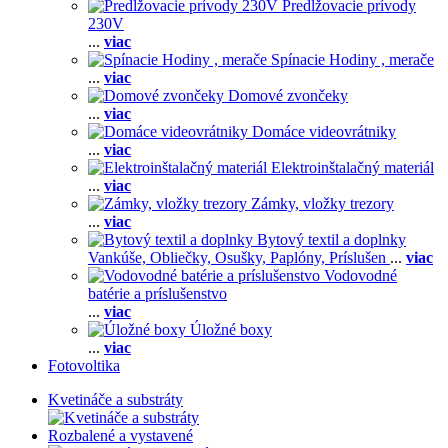
Predlžovacie prívody
230V
...
viac
Spínacie Hodiny , merače
...
viac
Domové zvončeky
...
viac
Domáce videovrátniky
...
viac
Elektroinštalačný materiál
...
viac
Zámky, vložky trezory
...
viac
Bytový textil a doplnky
Vankúše,
Obliečky,
Osušky,
Paplóny,
Príslušen
...
viac
Vodovodné
batérie a príslušenstvo
...
viac
Úložné boxy
...
viac
Fotovoltika
Kvetináče a substráty
Rozbalené a vystavené