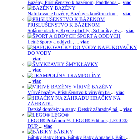
Bazény,
Príslušenstvo k bazénom,
Paddleboa
...
viac
BAZÉNY
Nafukovacie bazény,
Bazény s konštrukciou,
...
viac
PRISLUŠENSTVO K BÁZENOM
Solárne plachty,
Krycie plachty ,
Schodíky,
Vy
...
viac
ŠPORT A ODDYCH
Letné športy a oddych ,
...
viac
NAFUKOVAČKY
DO VODY
...
viac
ŠMYKĽAVKY
...
viac
TRAMPOLÍNY
...
viac
VÍRIVÉ BAZÉNY
Vírivé bazény,
Príslušenstvo k vírivým ba
...
viac
HRAČKY NA
ZÁHRADU
Detské domčeky a stany,
Detský záhradný ná
...
viac
LEGO®
LEGO® Pokémon™,
LEGO® Editions,
LEGO®
DUP
...
viac
BÁBIKY
Bábiky Baby Born,
Bábiky Baby Annabell,
Bábi
...