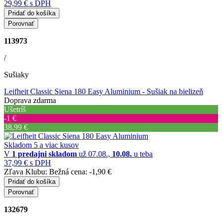
29,99 €
s DPH
Pridať do košíka
Porovnať
113973
/
Sušiaky
Leifheit Classic Siena 180 Easy Aluminium
- Sušiak na bielizeň
Doprava zdarma
Ušetríš
‐1 €
38,99 €
Skladom 5 a viac kusov
V
1 predajni
skladom
už 07.08.,
10.08.
u teba
37,99 €
s DPH
Zľava Klubu:
Bežná cena:
-1,90 €
Pridať do košíka
Porovnať
132679