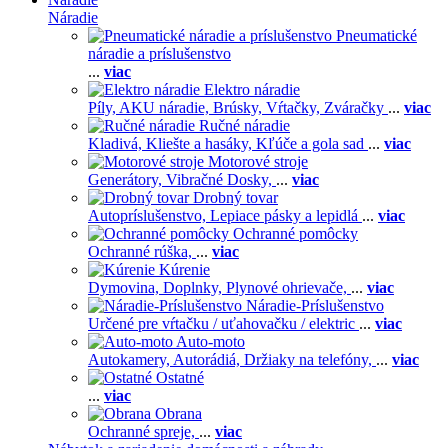
Náradie
Pneumatické
náradie a príslušenstvo
...
viac
Elektro náradie
Píly,
AKU náradie,
Brúsky,
Vŕtačky,
Zváračky
...
viac
Ručné náradie
Kladivá,
Kliešte a hasáky,
Kľúče a gola sad
...
viac
Motorové stroje
Generátory,
Vibračné Dosky,
...
viac
Drobný tovar
Autopríslušenstvo,
Lepiace pásky a lepidlá
...
viac
Ochranné pomôcky
Ochranné rúška,
...
viac
Kúrenie
Dymovina,
Doplnky,
Plynové ohrievače,
...
viac
Náradie-Príslušenstvo
Určené pre vŕtačku / uťahovačku / elektric
...
viac
Auto-moto
Autokamery,
Autorádiá,
Držiaky na telefóny,
...
viac
Ostatné
...
viac
Obrana
Ochranné spreje,
...
viac