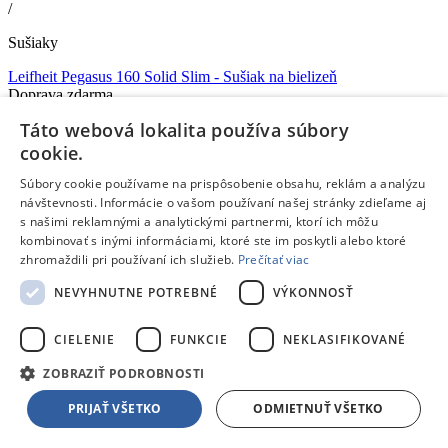
/
Sušiaky
Leifheit Pegasus 160 Solid Slim
- Sušiak na bielizeň
Doprava zdarma
Táto webová lokalita používa súbory
Skladom 1 kus
V
1 predajni
skladom
už 07.08.,
10.08.
u teba
cookie.
39,99 €
s DPH
Súbory cookie používame na prispôsobenie obsahu, reklám a analýzu
Zľava Klubu:
Bežná cena:
-1,20 €
návštevnosti. Informácie o vašom používaní našej stránky zdieľame aj
Pridať do košíka
s našimi reklamnými a analytickými partnermi, ktorí ich môžu
Porovnať
kombinovať s inými informáciami, ktoré ste im poskytli alebo ktoré
zhromaždili pri používaní ich služieb.
Prečítať viac
146539
NEVYHNUTNE POTREBNÉ
VÝKONNOSŤ
/
Sušiaky
CIELENIE
FUNKCIE
NEKLASIFIKOVANÉ
Strend Pro
- Sušiak MagicHome CD137, na prádlo, bielizeň,
ZOBRAZIŤ PODROBNOSTI
175x60x107 cm
Doprava zdarma
PRIJAŤ VŠETKO
ODMIETNUŤ VŠETKO
Skladom 3 kusy