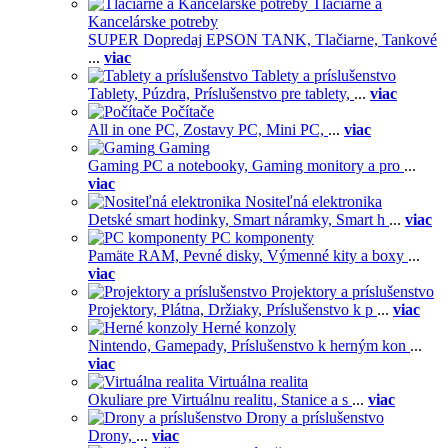
Tlačiarne a
Kancelárske potreby
SUPER Dopredaj EPSON TANK,
Tlačiarne,
Tankové
...
viac
Tablety a príslušenstvo
Tablety,
Púzdra,
Príslušenstvo pre tablety,
...
viac
Počítače
All in one PC,
Zostavy PC,
Mini PC,
...
viac
Gaming
Gaming PC a notebooky,
Gaming monitory a pro
...
viac
Nositeľná elektronika
Detské smart hodinky,
Smart náramky,
Smart h
...
viac
PC komponenty
Pamäte RAM,
Pevné disky,
Výmenné kity a boxy
...
viac
Projektory a príslušenstvo
Projektory,
Plátna,
Držiaky,
Príslušenstvo k p
...
viac
Herné konzoly
Nintendo,
Gamepady,
Príslušenstvo k herným kon
...
viac
Virtuálna realita
Okuliare pre Virtuálnu realitu,
Stanice a s
...
viac
Drony a príslušenstvo
Drony,
...
viac