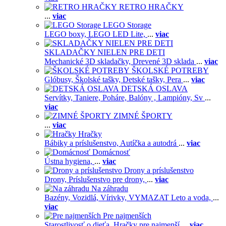
RETRO HRAČKY
...
viac
LEGO Storage
LEGO boxy,
LEGO LED Lite,
...
viac
SKLADAČKY NIELEN PRE DETI
Mechanické 3D skladačky,
Drevené 3D sklada
...
viac
ŠKOLSKÉ POTREBY
Glóbusy,
Školské tašky,
Detské tašky,
Pera
...
viac
DETSKÁ OSLAVA
Servítky,
Taniere,
Poháre,
Balóny ,
Lampióny,
Sv
...
viac
ZIMNÉ ŠPORTY
...
viac
Hračky
Bábiky a príslušenstvo,
Autíčka a autodrá
...
viac
Domácnosť
Ústna hygiena,
...
viac
Drony a príslušenstvo
Drony,
Príslušenstvo pre drony,
...
viac
Na záhradu
Bazény,
Vozidlá,
Vírivky,
VYMAZAT Leto a voda,
...
viac
Pre najmenších
Starostlivosť o dieťa,
Hračky pre najmenší
...
viac