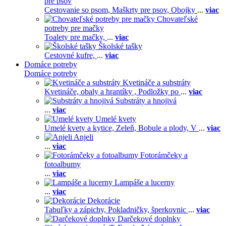
pre psov
Cestovanie so psom,
Maškrty pre psov,
Obojky
...
viac
Chovateľské
potreby pre mačky
Toalety pre mačky,
...
viac
Školské tašky
Cestovné kufre,
...
viac
Domáce potreby
Domáce potreby
Kvetináče a substráty
Kvetináče, obaly a hrantíky ,
Podložky po
...
viac
Substráty a hnojivá
...
viac
Umelé kvety
Umelé kvety a kytice,
Zeleň,
Bobule a plody,
V
...
viac
Anjeli
...
viac
Fotorámčeky a
fotoalbumy
...
viac
Lampáše a lucerny
...
viac
Dekorácie
Tabuľky a zápichy,
Pokladničky, šperkovnic
...
viac
Darčekové doplnky