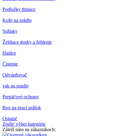
Podložky tlmiace
Koše na prádlo
Sušiaky
Žehliace dosky a žehlenie
Hadice
Čistenie
Odvápňovač
vak na pradlo
Prepäťové ochrany
Box na prací prášok
Ostatné
Zrušiť výber kategórie
Záleží nám na zákazníkoch: