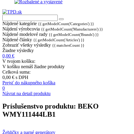
Nájdené kategórie
{{ getModelCount('Categories') }}
Nájdení výrobcovia
{{ getModelCount('Manufacturers') }}
Nájdené modelové rady
{{ getModelCount('Brands') }}
Nájdené články
{{ getModelCount('Articles') }}
Zobraziť všetky výsledky
{{ matchesCount }}
Žiadne výsledky
0,00 €
V tvojom košíku:
V košíku nemáš žiadne produkty
Celková suma:
0,00 €
s DPH
Prejsť do nákupného košíka
0
Návrat na detail produktu
Príslušenstvo produktu:
BEKO
WMY111444LB1
Žehličky a parné generátory