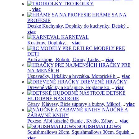
TROJKOLKY
...
viac
HRÁME SA NA
PROFESIE
Detské Kuchynky,
Doplnky do kuchynky,
Detský
...
viac
KARNEVAL
Kostýmy,
Doplnky,
...
viac
RC MODELY PRE
DETI
Autá a stroje ,
Roboti ,
Drony,
Lode,
...
viac
HRAČKY PRE
NAJMENŠÍCH
Uspavačky,
Hrkálky a hryzátka,
Motorické h
...
viac
DREVENÉ HRAČKY
Drevené vláčiky a koľajnice,
Hojdacie ko
...
viac
DETSKÉ
HUDOBNÉ NÁSTROJE
Gitary,
Klávesy,
Bicie súpravy a bubny,
Mikrof
...
viac
NÁUČNÉ A
ZÁBAVNÉ KNIHY
Pexeso,
Albi kúzelné čítanie ,
Kvído,
Zábav
...
viac
SQUISHMALLOWS
Squishmallows 20cm,
Squishmallows 30cm,
Squish
...
viac