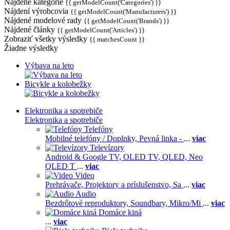
Nájdené kategórie
{{ getModelCount('Categories') }}
Nájdení výrobcovia
{{ getModelCount('Manufacturers') }}
Nájdené modelové rady
{{ getModelCount('Brands') }}
Nájdené články
{{ getModelCount('Articles') }}
Zobraziť všetky výsledky
{{ matchesCount }}
Žiadne výsledky
Výbava na leto
Bicykle a kolobežky
Elektronika a spotrebiče
Elektronika a spotrebiče
Telefóny
Mobilné telefóny / Doplnky,
Pevná linka -
...
viac
Televízory
Android & Google TV,
OLED TV,
QLED, Neo
QLED T
...
viac
Video
Prehrávače,
Projektory a príslušenstvo,
Sa
...
viac
Audio
Bezdrôtové reproduktory,
Soundbary,
Mikro/Mi
...
viac
Domáce kiná
...
viac