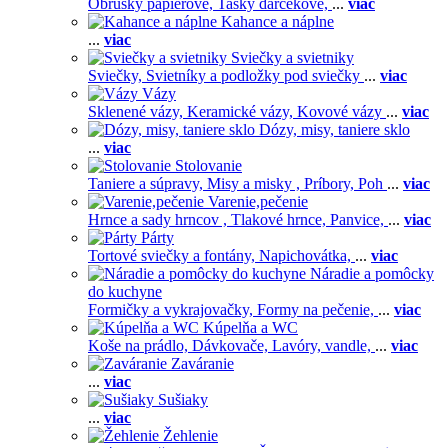
Obrúsky papierové,
Tašky darčekové,
...
viac
Kahance a náplne
...
viac
Sviečky a svietniky
Sviečky,
Svietníky a podložky pod sviečky
...
viac
Vázy
Sklenené vázy,
Keramické vázy,
Kovové vázy
...
viac
Dózy, misy, taniere sklo
...
viac
Stolovanie
Taniere a súpravy,
Misy a misky ,
Príbory,
Poh
...
viac
Varenie,pečenie
Hrnce a sady hrncov ,
Tlakové hrnce,
Panvice,
...
viac
Párty
Tortové sviečky a fontány,
Napichovátka,
...
viac
Náradie a pomôcky
do kuchyne
Formičky a vykrajovačky,
Formy na pečenie,
...
viac
Kúpelňa a WC
Koše na prádlo,
Dávkovače,
Lavóry, vandle,
...
viac
Zaváranie
...
viac
Sušiaky
...
viac
Žehlenie