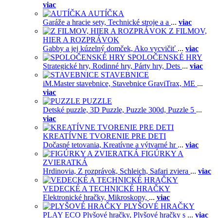
viac
AUTÍČKA
Garáže a hracie sety,
Technické stroje a a
...
viac
Z FILMOV,
HIER A ROZPRÁVOK
Gabby a jej kúzelný domček,
Ako vycvičiť
...
viac
SPOLOČENSKÉ HRY
Strategické hry,
Rodinné hry,
Párty hry,
Dets
...
viac
STAVEBNICE
iM.Master stavebnice,
Stavebnice GraviTrax,
ME
...
viac
PUZZLE
Detské puzzle,
3D Puzzle,
Puzzle 300d,
Puzzle 5
...
viac
KREATÍVNE TVORENIE PRE DETI
Dočasné tetovania,
Kreatívne a výtvarné hr
...
viac
FIGÚRKY A
ZVIERATKÁ
Hrdinovia,
Z rozprávok,
Schleich,
Safari zviera
...
viac
VEDECKÉ A TECHNICKÉ HRAČKY
Elektronické hračky,
Mikroskopy,
...
viac
PLYŠOVÉ HRAČKY
PLAY ECO Plyšové hračky,
Plyšové hračky s
...
viac