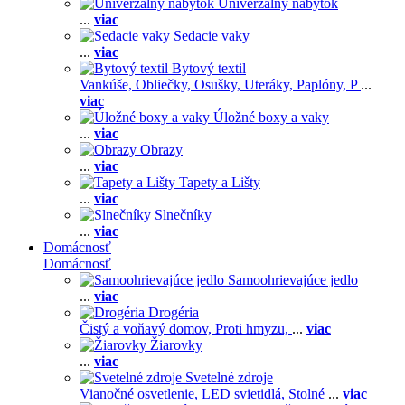
Univerzálny nábytok
...
viac
Sedacie vaky
...
viac
Bytový textil
Vankúše,
Obliečky,
Osušky,
Uteráky,
Paplóny,
P
...
viac
Úložné boxy a vaky
...
viac
Obrazy
...
viac
Tapety a Lišty
...
viac
Slnečníky
...
viac
Domácnosť
Domácnosť
Samoohrievajúce jedlo
...
viac
Drogéria
Čistý a voňavý domov,
Proti hmyzu,
...
viac
Žiarovky
...
viac
Svetelné zdroje
Vianočné osvetlenie,
LED svietidlá,
Stolné
...
viac