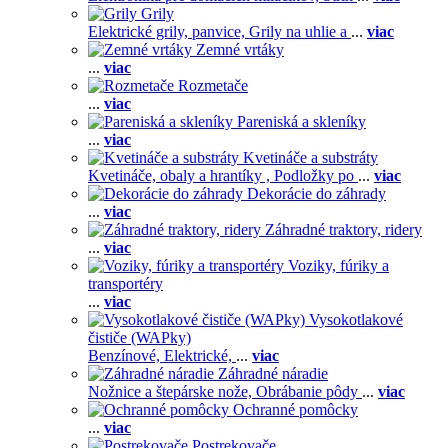
Grily
Elektrické grily, panvice,
Grily na uhlie a
...
viac
Zemné vrtáky
...
viac
Rozmetače
...
viac
Pareniská a skleníky
...
viac
Kvetináče a substráty
Kvetináče, obaly a hrantíky ,
Podložky po
...
viac
Dekorácie do záhrady
...
viac
Záhradné traktory, ridery
...
viac
Voziky, fúriky a
transportéry
...
viac
Vysokotlakové
čističe (WAPky)
Benzínové,
Elektrické,
...
viac
Záhradné náradie
Nožnice a štepárske nože,
Obrábanie pôdy
...
viac
Ochranné pomôcky
...
viac
Postrekovače