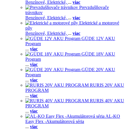
Benzínové,
Elektrické,
...
viac
Prevzdušňovače
trávnikov
Benzínové,
Elektrické,
...
viac
Elektrické a motorové
píly
Benzínové,
Elektrické,
...
viac
GÜDE 12V AKU
Program
...
viac
GÜDE 18V AKU
Program
...
viac
GÜDE 20V AKU
Program
...
viac
RURIS 20V AKU
PROGRAM
...
viac
RURIS 40V AKU
PROGRAM
...
viac
AL-KO
Easy Flex -Akumulátorová séria
...
viac