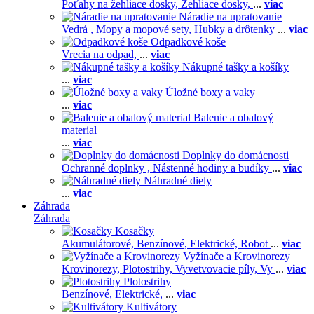
Poťahy na žehliace dosky,
Žehliace dosky,
...
viac
Náradie na upratovanie
Vedrá ,
Mopy a mopové sety,
Hubky a drôtenky
...
viac
Odpadkové koše
Vrecia na odpad,
...
viac
Nákupné tašky a košíky
...
viac
Úložné boxy a vaky
...
viac
Balenie a obalový
material
...
viac
Doplnky do domácnosti
Ochranné doplnky ,
Nástenné hodiny a budíky
...
viac
Náhradné diely
...
viac
Záhrada
Záhrada
Kosačky
Akumulátorové,
Benzínové,
Elektrické,
Robot
...
viac
Vyžínače a Krovinorezy
Krovinorezy,
Plotostrihy,
Vyvetvovacie píly,
Vy
...
viac
Plotostrihy
Benzínové,
Elektrické,
...
viac
Kultivátory