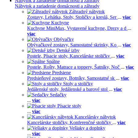
Nábytok a zariadenie domácnosti a záhrady
Nábytok a zariadenie domácnosti a záhrady
Záhradný nábytok
Zostavy,
Lehátka,
Stoly,
Stoličky a kreslá,
Ser
...
viac
Kuchyne
Kuchyne MiniMax,
Vystavené kuchyne,
Drezy a d
...
viac
Obývačky
Obývačkové zostavy,
Samostatné skrinky,
Ko
...
viac
Detské izby
Postele,
Písacie stoly,
Kancelárske stoličky
...
viac
Spálne
Postele,
Rošty,
Matrace a toppery,
Šatníky,
Noč
...
viac
Predsiene
Predsieňové zostavy,
Botníky,
Samostatné sk
...
viac
Stoly a stoličky
Jedálenské stoly,
Jedálenské a barové stol
...
viac
Sedačky
...
viac
Písacie stoly
...
viac
Kancelársky nábytok
Kancelárske stoličky,
Konferenčné stoličky
...
viac
Vešiaky a doplnky
...
viac