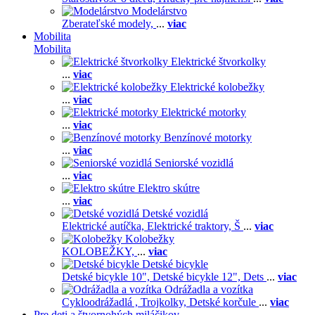
Modelárstvo
Zberateľské modely,
...
viac
Mobilita
Mobilita
Elektrické štvorkolky
...
viac
Elektrické kolobežky
...
viac
Elektrické motorky
...
viac
Benzínové motorky
...
viac
Seniorské vozidlá
...
viac
Elektro skútre
...
viac
Detské vozidlá
Elektrické autíčka,
Elektrické traktory,
Š
...
viac
Kolobežky
KOLOBEŽKY,
...
viac
Detské bicykle
Detské bicykle 10",
Detské bicykle 12",
Dets
...
viac
Odrážadla a vozítka
Cykloodrážadlá ,
Trojkolky,
Detské korčule
...
viac
Pre deti a štvornohých miláčikov