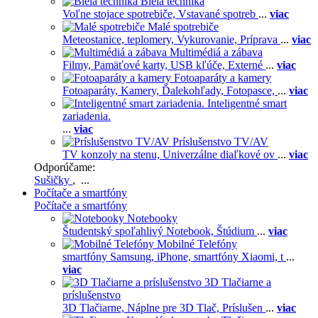
Biela technika
Voľne stojace spotrebiče,
Vstavané spotreb
...
viac
Malé spotrebiče
Meteostanice, teplomery,
Vykurovanie,
Príprava
...
viac
Multimédiá a zábava
Filmy,
Pamäťové karty,
USB kľúče,
Externé
...
viac
Fotoaparáty a kamery
Fotoaparáty,
Kamery,
Ďalekohľady,
Fotopasce,
...
viac
Inteligentné smart
zariadenia.
...
viac
Príslušenstvo TV/AV
TV konzoly na stenu,
Univerzálne diaľkové ov
...
viac
Odporúčame:
Sušičky
, ...
Počítače a smartfóny
Počítače a smartfóny
Notebooky
Študentský spoľahlivý Notebook,
Štúdium
...
viac
Mobilné Telefóny
smartfóny Samsung,
iPhone,
smartfóny Xiaomi,
t
...
viac
3D Tlačiarne a
príslušenstvo
3D Tlačiarne,
Náplne pre 3D Tlač,
Príslušen
...
viac