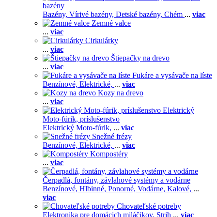
bazény
Bazény,
Vírivé bazény,
Detské bazény,
Chém
...
viac
Zemné valce
...
viac
Cirkulárky
...
viac
Štiepačky na drevo
...
viac
Fukáre a vysávače na líste
Benzínové,
Elektrické,
...
viac
Kozy na drevo
...
viac
Elektrický
Moto-fúrik, príslušenstvo
Elektrický Moto-fúrik,
...
viac
Snežné frézy
Benzínové,
Elektrické,
...
viac
Kompostéry
...
viac
Čerpadlá, fontány, závlahové systémy a vodárne
Benzínové,
Hlbinné,
Ponorné,
Vodárne,
Kalové,
...
viac
Chovateľské potreby
Elektronika pre domácich miláčikov,
Strih
...
viac