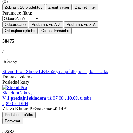
(
0
)
Zobraziť
20
produktov
Zrušiť výber
Zavrieť filter
Parametre filtra:
Odporúčané
Podľa názvu A-Z
Podľa názvu Z-A
Od najlacnejšieho
Od najdrahšieho
58475
/
Sušiaky
Strend Pro
- Štipce LE33550, na prádlo, plast, bal. 12 ks
Doprava zdarma
Posledné kusy
Skladom 2 kusy
V
1 predajni
skladom
už 07.08.,
10.08.
u teba
2,89 €
s DPH
Zľava Klubu:
Bežná cena:
-0,14 €
Pridať do košíka
Porovnať
57287