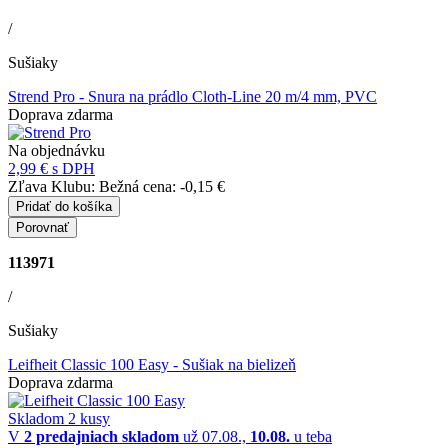
/
Sušiaky
Strend Pro
- Snura na prádlo Cloth-Line 20 m/4 mm, PVC
Doprava zdarma
Na objednávku
2,99 €
s DPH
Zľava Klubu:
Bežná cena:
-0,15 €
Pridať do košíka
Porovnať
113971
/
Sušiaky
Leifheit Classic 100 Easy
- Sušiak na bielizeň
Doprava zdarma
Skladom 2 kusy
V
2 predajniach
skladom
už 07.08.,
10.08.
u teba