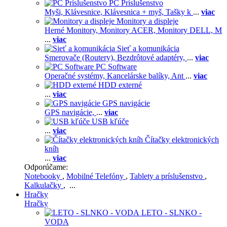
PC Príslušenstvo
Myši,
Klávesnice,
Klávesnica + myš,
Tašky k
...
viac
Monitory a displeje
Herné Monitory,
Monitory ACER,
Monitory DELL,
M
...
viac
Sieť a komunikácia
Smerovače (Routery),
Bezdrôtové adaptéry,
...
viac
PC Software
Operačné systémy,
Kancelárske balíky,
Ant
...
viac
HDD externé
...
viac
GPS navigácie
GPS navigácie,
...
viac
USB kľúče
...
viac
Čítačky elektronických
kníh
...
viac
Odporúčame:
Notebooky
,
Mobilné Telefóny
,
Tablety a príslušenstvo
,
Kalkulačky
, ...
Hračky
Hračky
LETO - SLNKO -
VODA