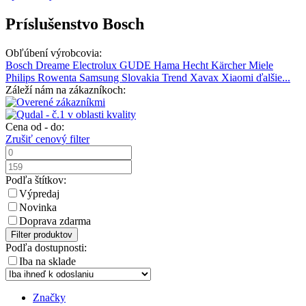
Príslušenstvo Bosch
Obľúbení výrobcovia:
Bosch
Dreame
Electrolux
GUDE
Hama
Hecht
Kärcher
Miele
Philips
Rowenta
Samsung
Slovakia Trend
Xavax
Xiaomi
ďalšie...
Záleží nám na zákazníkoch:
Cena od - do:
Zrušiť cenový filter
Podľa štítkov:
Výpredaj
Novinka
Doprava zdarma
Filter produktov
Podľa dostupnosti:
Iba na sklade
Značky