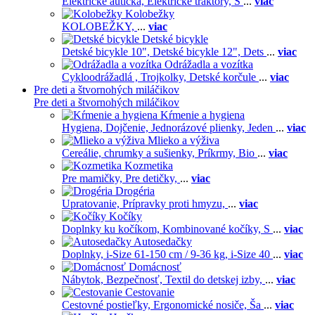
Elektrické autíčka,
Elektrické traktory,
Š
...
viac
Kolobežky
KOLOBEŽKY,
...
viac
Detské bicykle
Detské bicykle 10",
Detské bicykle 12",
Dets
...
viac
Odrážadla a vozítka
Cykloodrážadlá ,
Trojkolky,
Detské korčule
...
viac
Pre deti a štvornohých miláčikov
Pre deti a štvornohých miláčikov
Kŕmenie a hygiena
Hygiena,
Dojčenie,
Jednorázové plienky,
Jeden
...
viac
Mlieko a výživa
Cereálie, chrumky a sušienky,
Príkrmy,
Bio
...
viac
Kozmetika
Pre mamičky,
Pre detičky,
...
viac
Drogéria
Upratovanie,
Prípravky proti hmyzu,
...
viac
Kočíky
Doplnky ku kočíkom,
Kombinované kočíky,
S
...
viac
Autosedačky
Doplnky,
i-Size 61-150 cm / 9-36 kg,
i-Size 40
...
viac
Domácnosť
Nábytok,
Bezpečnosť,
Textil do detskej izby,
...
viac
Cestovanie
Cestovné postieľky,
Ergonomické nosiče,
Ša
...
viac