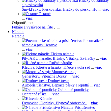
Hračky do záhrady
a pieskoviská
Šmykľavky,
Pieskoviská,
Hračky do piesku,
Ho
...
viac
Ostatné
...
viac
Odporúčame:
Fukáre a vysávače na líste
, ...
Náradie
Náradie
Pneumatické
náradie a príslušenstvo
...
viac
Elektro náradie
Píly,
AKU náradie,
Brúsky,
Vŕtačky,
Zváračky
...
viac
Ručné náradie
Kladivá,
Kliešte a hasáky,
Kľúče a gola sad
...
viac
Motorové stroje
Generátory,
Vibračné Dosky,
...
viac
Drobný tovar
Autopríslušenstvo,
Lepiace pásky a lepidlá
...
viac
Ochranné pomôcky
Ochranné rúška,
...
viac
Kúrenie
Dymovina,
Doplnky,
Plynové ohrievače,
...
viac
Náradie-Príslušenstvo