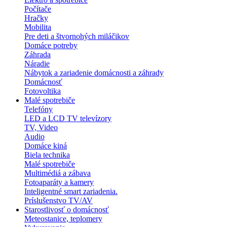
Počítače
Hračky
Mobilita
Pre deti a štvornohých miláčikov
Domáce potreby
Záhrada
Náradie
Nábytok a zariadenie domácnosti a záhrady
Domácnosť
Fotovoltika
Malé spotrebiče
Telefóny
LED a LCD TV televízory
TV, Video
Audio
Domáce kiná
Biela technika
Malé spotrebiče
Multimédiá a zábava
Fotoaparáty a kamery
Inteligentné smart zariadenia.
Príslušenstvo TV/AV
Starostlivosť o domácnosť
Meteostanice, teplomery