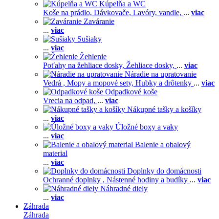
Kúpelňa a WC
Koše na prádlo,
Dávkovače,
Lavóry, vandle,
...
viac
Zaváranie
...
viac
Sušiaky
...
viac
Žehlenie
Poťahy na žehliace dosky,
Žehliace dosky,
...
viac
Náradie na upratovanie
Vedrá ,
Mopy a mopové sety,
Hubky a drôtenky
...
viac
Odpadkové koše
Vrecia na odpad,
...
viac
Nákupné tašky a košíky
...
viac
Úložné boxy a vaky
...
viac
Balenie a obalový
material
...
viac
Doplnky do domácnosti
Ochranné doplnky ,
Nástenné hodiny a budíky
...
viac
Náhradné diely
...
viac
Záhrada
Záhrada