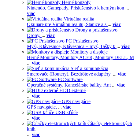
Herné konzoly
Nintendo,
Gamepady,
Príslušenstvo k herným kon
...
viac
Virtuálna realita
Okuliare pre Virtuálnu realitu,
Stanice a s
...
viac
Drony a príslušenstvo
Drony,
...
viac
PC Príslušenstvo
Myši,
Klávesnice,
Klávesnica + myš,
Tašky k
...
viac
Monitory a displeje
Herné Monitory,
Monitory ACER,
Monitory DELL,
M
...
viac
Sieť a komunikácia
Smerovače (Routery),
Bezdrôtové adaptéry,
...
viac
PC Software
Operačné systémy,
Kancelárske balíky,
Ant
...
viac
HDD externé
...
viac
GPS navigácie
GPS navigácie,
...
viac
USB kľúče
...
viac
Čítačky elektronických
kníh
...
viac