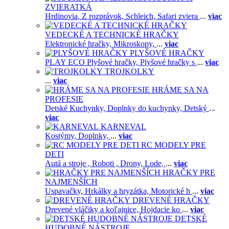
ZVIERATKÁ
Hrdinovia,
Z rozprávok,
Schleich,
Safari zviera
...
viac
VEDECKÉ A TECHNICKÉ HRAČKY
Elektronické hračky,
Mikroskopy,
...
viac
PLYŠOVÉ HRAČKY
PLAY ECO Plyšové hračky,
Plyšové hračky s
...
viac
TROJKOLKY
...
viac
HRÁME SA NA
PROFESIE
Detské Kuchynky,
Doplnky do kuchynky,
Detský
...
viac
KARNEVAL
Kostýmy,
Doplnky,
...
viac
RC MODELY PRE
DETI
Autá a stroje ,
Roboti ,
Drony,
Lode,
...
viac
HRAČKY PRE
NAJMENŠÍCH
Uspavačky,
Hrkálky a hryzátka,
Motorické h
...
viac
DREVENÉ HRAČKY
Drevené vláčiky a koľajnice,
Hojdacie ko
...
viac
DETSKÉ
HUDOBNÉ NÁSTROJE