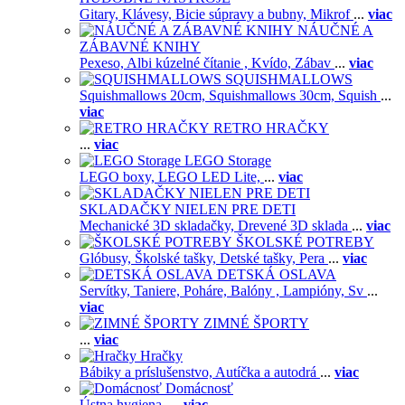
Gitary,
Klávesy,
Bicie súpravy a bubny,
Mikrof
...
viac
NÁUČNÉ A
ZÁBAVNÉ KNIHY
Pexeso,
Albi kúzelné čítanie ,
Kvído,
Zábav
...
viac
SQUISHMALLOWS
Squishmallows 20cm,
Squishmallows 30cm,
Squish
...
viac
RETRO HRAČKY
...
viac
LEGO Storage
LEGO boxy,
LEGO LED Lite,
...
viac
SKLADAČKY NIELEN PRE DETI
Mechanické 3D skladačky,
Drevené 3D sklada
...
viac
ŠKOLSKÉ POTREBY
Glóbusy,
Školské tašky,
Detské tašky,
Pera
...
viac
DETSKÁ OSLAVA
Servítky,
Taniere,
Poháre,
Balóny ,
Lampióny,
Sv
...
viac
ZIMNÉ ŠPORTY
...
viac
Hračky
Bábiky a príslušenstvo,
Autíčka a autodrá
...
viac
Domácnosť
Ústna hygiena,
...
viac