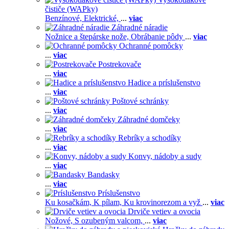
čističe (WAPky)
Benzínové,
Elektrické,
...
viac
Záhradné náradie
Nožnice a štepárske nože,
Obrábanie pôdy
...
viac
Ochranné pomôcky
...
viac
Postrekovače
...
viac
Hadice a príslušenstvo
...
viac
Poštové schránky
...
viac
Záhradné domčeky
...
viac
Rebríky a schodíky
...
viac
Konvy, nádoby a sudy
...
viac
Bandasky
...
viac
Príslušenstvo
Ku kosačkám,
K pílam,
Ku krovinorezom a vyž
...
viac
Drviče vetiev a ovocia
Nožové,
S ozubeným valcom,
...
viac