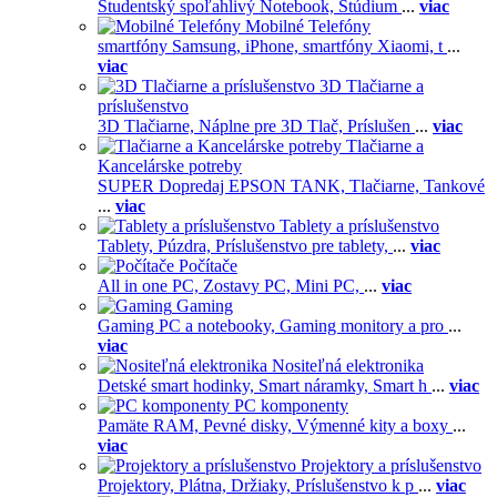
Študentský spoľahlivý Notebook,
Štúdium
...
viac
Mobilné Telefóny
smartfóny Samsung,
iPhone,
smartfóny Xiaomi,
t
...
viac
3D Tlačiarne a
príslušenstvo
3D Tlačiarne,
Náplne pre 3D Tlač,
Príslušen
...
viac
Tlačiarne a
Kancelárske potreby
SUPER Dopredaj EPSON TANK,
Tlačiarne,
Tankové
...
viac
Tablety a príslušenstvo
Tablety,
Púzdra,
Príslušenstvo pre tablety,
...
viac
Počítače
All in one PC,
Zostavy PC,
Mini PC,
...
viac
Gaming
Gaming PC a notebooky,
Gaming monitory a pro
...
viac
Nositeľná elektronika
Detské smart hodinky,
Smart náramky,
Smart h
...
viac
PC komponenty
Pamäte RAM,
Pevné disky,
Výmenné kity a boxy
...
viac
Projektory a príslušenstvo
Projektory,
Plátna,
Držiaky,
Príslušenstvo k p
...
viac