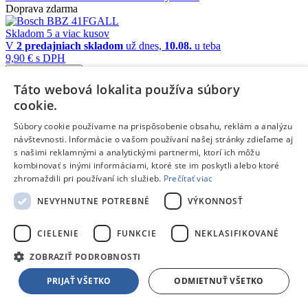
Doprava zdarma
Skladom 5 a viac kusov
V
2 predajniach
skladom
už dnes,
10.08.
u teba
9,90 €
s DPH
Pridať do košíka
Porovnať
Táto webová lokalita používa súbory
cookie.
149268
Súbory cookie používame na prispôsobenie obsahu, reklám a analýzu
/
návštevnosti. Informácie o vašom používaní našej stránky zdieľame aj
s našimi reklamnými a analytickými partnermi, ktorí ich môžu
Príslušenstvo
kombinovať s inými informáciami, ktoré ste im poskytli alebo ktoré
zhromaždili pri používaní ich služieb.
Prečítať viac
Bosch BBZWD 4BAG
- Filter do vysávača
Doprava zdarma
NEVYHNUTNE POTREBNÉ
VÝKONNOSŤ
Skladom 2 kusy
V
1 predajni
skladom
už dnes,
10.08.
u teba
CIELENIE
FUNKCIE
NEKLASIFIKOVANÉ
5,99 €
s DPH
Pridať do košíka
ZOBRAZIŤ PODROBNOSTI
Porovnať
PRIJAŤ VŠETKO
ODMIETNUŤ VŠETKO
149269