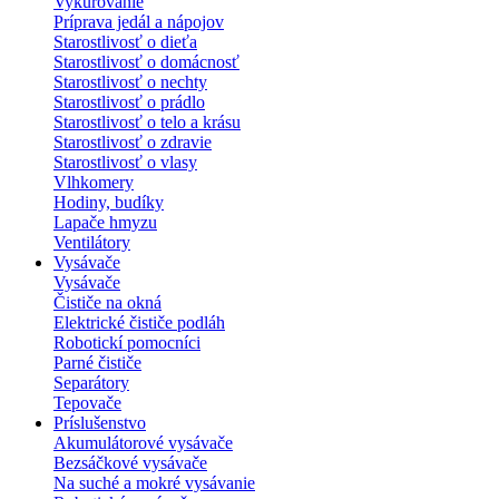
Vykurovanie
Príprava jedál a nápojov
Starostlivosť o dieťa
Starostlivosť o domácnosť
Starostlivosť o nechty
Starostlivosť o prádlo
Starostlivosť o telo a krásu
Starostlivosť o zdravie
Starostlivosť o vlasy
Vlhkomery
Hodiny, budíky
Lapače hmyzu
Ventilátory
Vysávače
Vysávače
Čističe na okná
Elektrické čističe podláh
Robotickí pomocníci
Parné čističe
Separátory
Tepovače
Príslušenstvo
Akumulátorové vysávače
Bezsáčkové vysávače
Na suché a mokré vysávanie