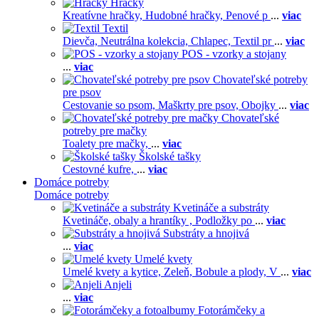
Hračky
Kreatívne hračky,
Hudobné hračky,
Penové p
...
viac
Textil
Dievča,
Neutrálna kolekcia,
Chlapec,
Textil pr
...
viac
POS - vzorky a stojany
...
viac
Chovateľské potreby
pre psov
Cestovanie so psom,
Maškrty pre psov,
Obojky
...
viac
Chovateľské
potreby pre mačky
Toalety pre mačky,
...
viac
Školské tašky
Cestovné kufre,
...
viac
Domáce potreby
Domáce potreby
Kvetináče a substráty
Kvetináče, obaly a hrantíky ,
Podložky po
...
viac
Substráty a hnojivá
...
viac
Umelé kvety
Umelé kvety a kytice,
Zeleň,
Bobule a plody,
V
...
viac
Anjeli
...
viac
Fotorámčeky a