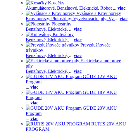
Kosačky
Akumulátorové,
Benzínové,
Elektrické,
Robot
...
viac
Vyžínače a Krovinorezy
Krovinorezy,
Plotostrihy,
Vyvetvovacie píly,
Vy
...
viac
Plotostrihy
Benzínové,
Elektrické,
...
viac
Kultivátory
Benzínové,
Elektrické,
...
viac
Prevzdušňovače
trávnikov
Benzínové,
Elektrické,
...
viac
Elektrické a motorové
píly
Benzínové,
Elektrické,
...
viac
GÜDE 12V AKU
Program
...
viac
GÜDE 18V AKU
Program
...
viac
GÜDE 20V AKU
Program
...
viac
RURIS 20V AKU
PROGRAM