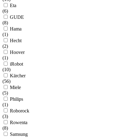
Eta
(
6
)
GUDE
(
8
)
Hama
(
1
)
Hecht
(
2
)
Hoover
(
1
)
iRobot
(
10
)
Kärcher
(
56
)
Miele
(
5
)
Philips
(
1
)
Roborock
(
3
)
Rowenta
(
8
)
Samsung