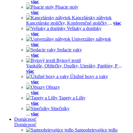
...
viac
Písacie stoly
...
viac
Kancelársky nábytok
Kancelárske stoličky,
Konferenčné stoličky
...
viac
Vešiaky a doplnky
...
viac
Univerzálny nábytok
...
viac
Sedacie vaky
...
viac
Bytový textil
Vankúše,
Obliečky,
Osušky,
Uteráky,
Paplóny,
P
...
viac
Úložné boxy a vaky
...
viac
Obrazy
...
viac
Tapety a Lišty
...
viac
Slnečníky
...
viac
Domácnosť
Domácnosť
Samoohrievajúce jedlo