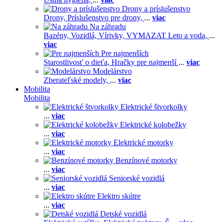
Drony a príslušenstvo
Drony,
Príslušenstvo pre drony,
...
viac
Na záhradu
Bazény,
Vozidlá,
Vírivky,
VYMAZAT Leto a voda,
...
viac
Pre najmenších
Starostlivosť o dieťa,
Hračky pre najmenší
...
viac
Modelárstvo
Zberateľské modely,
...
viac
Mobilita
Mobilita
Elektrické štvorkolky
...
viac
Elektrické kolobežky
...
viac
Elektrické motorky
...
viac
Benzínové motorky
...
viac
Seniorské vozidlá
...
viac
Elektro skútre
...
viac
Detské vozidlá