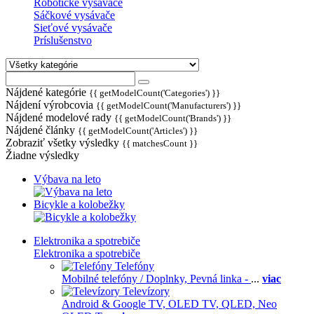
Robotické vysávače
Sáčkové vysávače
Sieťové vysávače
Príslušenstvo
Nájdené kategórie
{{ getModelCount('Categories') }}
Nájdení výrobcovia
{{ getModelCount('Manufacturers') }}
Nájdené modelové rady
{{ getModelCount('Brands') }}
Nájdené články
{{ getModelCount('Articles') }}
Zobraziť všetky výsledky
{{ matchesCount }}
Žiadne výsledky
Výbava na leto
Bicykle a kolobežky
Elektronika a spotrebiče
Elektronika a spotrebiče
Telefóny
Mobilné telefóny / Doplnky,
Pevná linka -
...
viac
Televízory
Android & Google TV,
OLED TV,
QLED, Neo