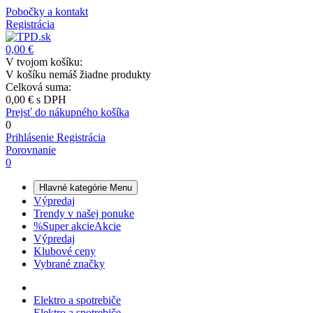
Pobočky a kontakt
Registrácia
0,00 €
V tvojom košíku:
V košíku nemáš žiadne produkty
Celková suma:
0,00 €
s DPH
Prejsť do nákupného košíka
0
Prihlásenie
Registrácia
Porovnanie
0
Hlavné kategórie
Menu
Výpredaj
Trendy v našej ponuke
%
Super akcie
Akcie
Výpredaj
Klubové ceny
Vybrané značky
Elektro a spotrebiče
Elektro a spotrebiče