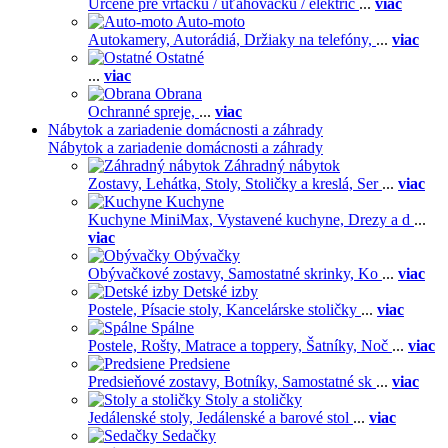
Určené pre vŕtačku / uťahovačku / elektric
...
viac
Auto-moto
Autokamery,
Autorádiá,
Držiaky na telefóny,
...
viac
Ostatné
...
viac
Obrana
Ochranné spreje,
...
viac
Nábytok a zariadenie domácnosti a záhrady
Nábytok a zariadenie domácnosti a záhrady
Záhradný nábytok
Zostavy,
Lehátka,
Stoly,
Stoličky a kreslá,
Ser
...
viac
Kuchyne
Kuchyne MiniMax,
Vystavené kuchyne,
Drezy a d
...
viac
Obývačky
Obývačkové zostavy,
Samostatné skrinky,
Ko
...
viac
Detské izby
Postele,
Písacie stoly,
Kancelárske stoličky
...
viac
Spálne
Postele,
Rošty,
Matrace a toppery,
Šatníky,
Noč
...
viac
Predsiene
Predsieňové zostavy,
Botníky,
Samostatné sk
...
viac
Stoly a stoličky
Jedálenské stoly,
Jedálenské a barové stol
...
viac
Sedačky