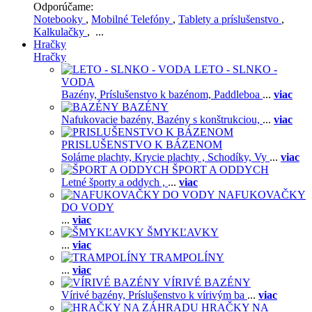
Odporúčame:
Notebooky
,
Mobilné Telefóny
,
Tablety a príslušenstvo
,
Kalkulačky
, ...
Hračky
Hračky
LETO - SLNKO -
VODA
Bazény,
Príslušenstvo k bazénom,
Paddleboa
...
viac
BAZÉNY
Nafukovacie bazény,
Bazény s konštrukciou,
...
viac
PRISLUŠENSTVO K BÁZENOM
Solárne plachty,
Krycie plachty ,
Schodíky,
Vy
...
viac
ŠPORT A ODDYCH
Letné športy a oddych ,
...
viac
NAFUKOVAČKY
DO VODY
...
viac
ŠMYKĽAVKY
...
viac
TRAMPOLÍNY
...
viac
VÍRIVÉ BAZÉNY
Vírivé bazény,
Príslušenstvo k vírivým ba
...
viac
HRAČKY NA