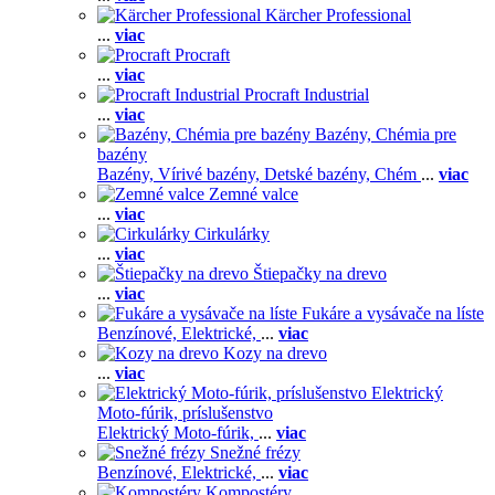
Kärcher Professional
...
viac
Procraft
...
viac
Procraft Industrial
...
viac
Bazény, Chémia pre
bazény
Bazény,
Vírivé bazény,
Detské bazény,
Chém
...
viac
Zemné valce
...
viac
Cirkulárky
...
viac
Štiepačky na drevo
...
viac
Fukáre a vysávače na líste
Benzínové,
Elektrické,
...
viac
Kozy na drevo
...
viac
Elektrický
Moto-fúrik, príslušenstvo
Elektrický Moto-fúrik,
...
viac
Snežné frézy
Benzínové,
Elektrické,
...
viac
Kompostéry