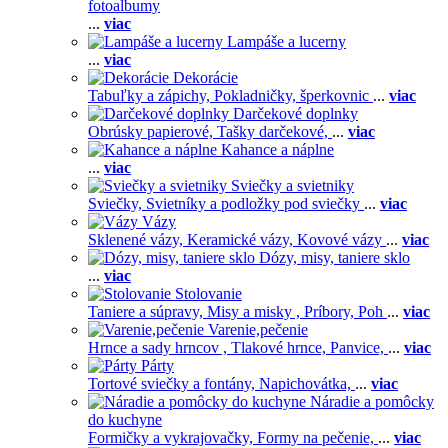
fotoalbumy
...
viac
Lampáše a lucerny
...
viac
Dekorácie
Tabuľky a zápichy,
Pokladničky, šperkovnic
...
viac
Darčekové doplnky
Obrúsky papierové,
Tašky darčekové,
...
viac
Kahance a náplne
...
viac
Sviečky a svietniky
Sviečky,
Svietníky a podložky pod sviečky
...
viac
Vázy
Sklenené vázy,
Keramické vázy,
Kovové vázy
...
viac
Dózy, misy, taniere sklo
...
viac
Stolovanie
Taniere a súpravy,
Misy a misky ,
Príbory,
Poh
...
viac
Varenie,pečenie
Hrnce a sady hrncov ,
Tlakové hrnce,
Panvice,
...
viac
Párty
Tortové sviečky a fontány,
Napichovátka,
...
viac
Náradie a pomôcky
do kuchyne
Formičky a vykrajovačky,
Formy na pečenie,
...
viac