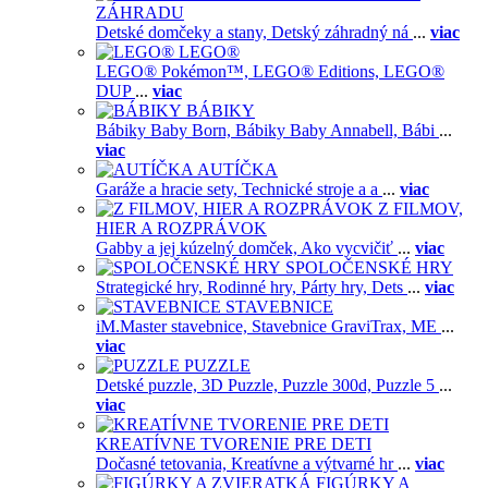
ZÁHRADU
Detské domčeky a stany,
Detský záhradný ná
...
viac
LEGO®
LEGO® Pokémon™,
LEGO® Editions,
LEGO®
DUP
...
viac
BÁBIKY
Bábiky Baby Born,
Bábiky Baby Annabell,
Bábi
...
viac
AUTÍČKA
Garáže a hracie sety,
Technické stroje a a
...
viac
Z FILMOV,
HIER A ROZPRÁVOK
Gabby a jej kúzelný domček,
Ako vycvičiť
...
viac
SPOLOČENSKÉ HRY
Strategické hry,
Rodinné hry,
Párty hry,
Dets
...
viac
STAVEBNICE
iM.Master stavebnice,
Stavebnice GraviTrax,
ME
...
viac
PUZZLE
Detské puzzle,
3D Puzzle,
Puzzle 300d,
Puzzle 5
...
viac
KREATÍVNE TVORENIE PRE DETI
Dočasné tetovania,
Kreatívne a výtvarné hr
...
viac
FIGÚRKY A