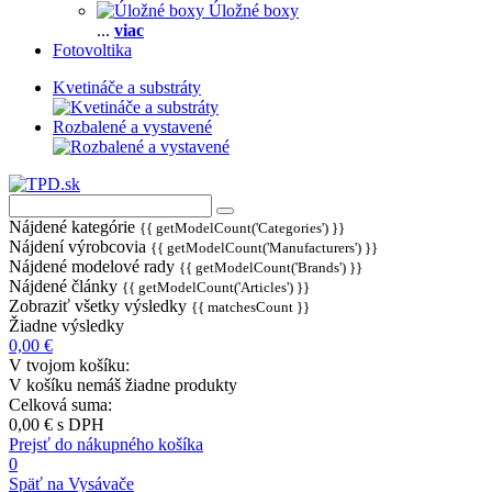
Úložné boxy
...
viac
Fotovoltika
Kvetináče a substráty
Rozbalené a vystavené
Nájdené kategórie
{{ getModelCount('Categories') }}
Nájdení výrobcovia
{{ getModelCount('Manufacturers') }}
Nájdené modelové rady
{{ getModelCount('Brands') }}
Nájdené články
{{ getModelCount('Articles') }}
Zobraziť všetky výsledky
{{ matchesCount }}
Žiadne výsledky
0,00 €
V tvojom košíku:
V košíku nemáš žiadne produkty
Celková suma:
0,00 €
s DPH
Prejsť do nákupného košíka
0
Späť na Vysávače