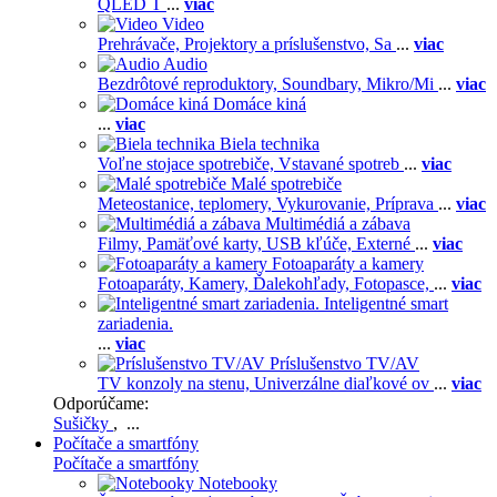
QLED T
...
viac
Video
Prehrávače,
Projektory a príslušenstvo,
Sa
...
viac
Audio
Bezdrôtové reproduktory,
Soundbary,
Mikro/Mi
...
viac
Domáce kiná
...
viac
Biela technika
Voľne stojace spotrebiče,
Vstavané spotreb
...
viac
Malé spotrebiče
Meteostanice, teplomery,
Vykurovanie,
Príprava
...
viac
Multimédiá a zábava
Filmy,
Pamäťové karty,
USB kľúče,
Externé
...
viac
Fotoaparáty a kamery
Fotoaparáty,
Kamery,
Ďalekohľady,
Fotopasce,
...
viac
Inteligentné smart
zariadenia.
...
viac
Príslušenstvo TV/AV
TV konzoly na stenu,
Univerzálne diaľkové ov
...
viac
Odporúčame:
Sušičky
, ...
Počítače a smartfóny
Počítače a smartfóny
Notebooky