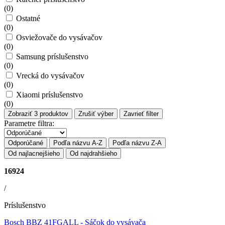
(
0
)
Ostatné
(
0
)
Osviežovače do vysávačov
(
0
)
Samsung príslušenstvo
(
0
)
Vrecká do vysávačov
(
0
)
Xiaomi príslušenstvo
(
0
)
Zobraziť
3
produktov
Zrušiť výber
Zavrieť filter
Parametre filtra:
Odporúčané
Podľa názvu A-Z
Podľa názvu Z-A
Od najlacnejšieho
Od najdrahšieho
16924
/
Príslušenstvo
Bosch BBZ 41FGALL
- Sáčok do vysávača