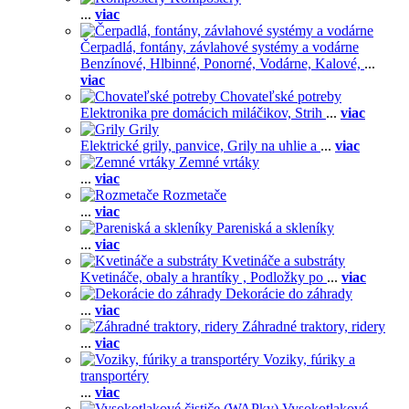
...
viac
Čerpadlá, fontány, závlahové systémy a vodárne
Benzínové,
Hlbinné,
Ponorné,
Vodárne,
Kalové,
...
viac
Chovateľské potreby
Elektronika pre domácich miláčikov,
Strih
...
viac
Grily
Elektrické grily, panvice,
Grily na uhlie a
...
viac
Zemné vrtáky
...
viac
Rozmetače
...
viac
Pareniská a skleníky
...
viac
Kvetináče a substráty
Kvetináče, obaly a hrantíky ,
Podložky po
...
viac
Dekorácie do záhrady
...
viac
Záhradné traktory, ridery
...
viac
Voziky, fúriky a
transportéry
...
viac
Vysokotlakové