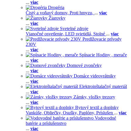
...
viac
Drogéria
Čistý a voňavý domov,
Proti hmyzu,
...
viac
Žiarovky
...
viac
Svetelné zdroje
Vianočné osvetlenie,
LED svietidlá,
Stolné
...
viac
Predlžovacie prívody
230V
...
viac
Spínacie Hodiny , merače
...
viac
Domové zvončeky
...
viac
Domáce videovrátniky
...
viac
Elektroinštalačný materiál
...
viac
Zámky, vložky trezory
...
viac
Bytový textil a doplnky
Vankúše,
Obliečky,
Osušky,
Paplóny,
Príslušen
...
viac
Vodovodné
batérie a príslušenstvo
...
viac