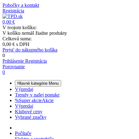
Pobočky a kontakt
Registrácia
0,00 €
V tvojom košíku:
V košíku nemáš žiadne produkty
Celková suma:
0,00 €
s DPH
Prejsť do nákupného košíka
0
Prihlásenie
Registrácia
Porovnanie
0
Hlavné kategórie
Menu
Výpredaj
Trendy v našej ponuke
%
Super akcie
Akcie
Výpredaj
Klubové ceny
Vybrané značky
Počítače
Elektro a spotrebiče