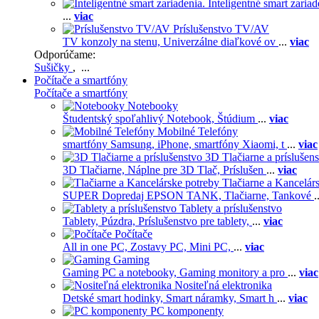
Inteligentné smart zariad
...
viac
Príslušenstvo TV/AV
TV konzoly na stenu,
Univerzálne diaľkové ov
...
viac
Odporúčame:
Sušičky
, ...
Počítače a smartfóny
Počítače a smartfóny
Notebooky
Študentský spoľahlivý Notebook,
Štúdium
...
viac
Mobilné Telefóny
smartfóny Samsung,
iPhone,
smartfóny Xiaomi,
t
...
viac
3D Tlačiarne a príslušen
3D Tlačiarne,
Náplne pre 3D Tlač,
Príslušen
...
viac
Tlačiarne a Kancelár
SUPER Dopredaj EPSON TANK,
Tlačiarne,
Tankové
.
Tablety a príslušenstvo
Tablety,
Púzdra,
Príslušenstvo pre tablety,
...
viac
Počítače
All in one PC,
Zostavy PC,
Mini PC,
...
viac
Gaming
Gaming PC a notebooky,
Gaming monitory a pro
...
viac
Nositeľná elektronika
Detské smart hodinky,
Smart náramky,
Smart h
...
viac
PC komponenty