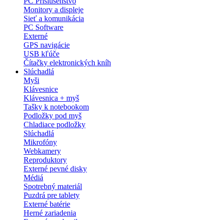
PC Príslušenstvo
Monitory a displeje
Sieť a komunikácia
PC Software
Externé
GPS navigácie
USB kľúče
Čítačky elektronických kníh
Slúchadlá
Myši
Klávesnice
Klávesnica + myš
Tašky k notebookom
Podložky pod myš
Chladiace podložky
Slúchadlá
Mikrofóny
Webkamery
Reproduktory
Externé pevné disky
Médiá
Spotrebný materiál
Puzdrá pre tablety
Externé batérie
Herné zariadenia