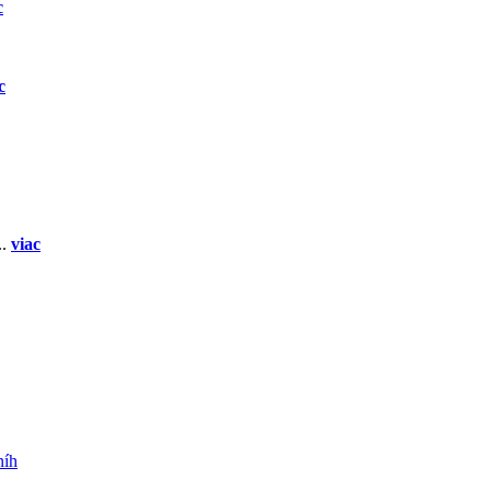
c
c
..
viac
níh