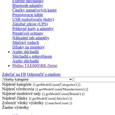
Externé mechaniky
Bluetooth adaptéry
Čítačky pamäťových kariet
Prepojovacie káble
USB rozbočovače (huby)
Záložné zdroje (UPS)
Prídavné karty a adaptéry
Prepäťové ochrany
Náhradné ntb adaptéry
Stlačený vzduch
Džiaky na monitory
Audio slúchadlá
Slúchadlá s mikrofónom
Audio slúchadlá
Philips TAE8005BK čierne
Zdieľať na FB
Odporučiť e-mailom
Nájdené kategórie
{{ getModelCount('Categories') }}
Nájdení výrobcovia
{{ getModelCount('Manufacturers') }}
Nájdené modelové rady
{{ getModelCount('Brands') }}
Nájdené články
{{ getModelCount('Articles') }}
Zobraziť všetky výsledky
{{ matchesCount }}
Žiadne výsledky