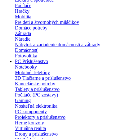
Počítače
Hračky
Mobilita
Pre deti a štvornohých miláčikov
Domáce potreby
Záhrada
Náradie
Nábytok a zariadenie domácnosti a záhrady
Domácnosť
Fotovoltika
PC Príslušenstvo
Notebooky
Mobilné Telefóny
3D Tlačiarne a príslušenstvo
Kancelárske potreby
Tablety a príslušenstvo
Počítače (PC zostavy)
Gaming
Nositeľná elektronika
PC komponenty
Projektory a príslušenstvo
Herné konzoly
Virtuálna realita
Drony a príslušenstvo