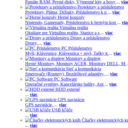
Pamäte RAM,
Pevné disky,
Výmenné kity a boxy
...
via
Projektory a príslušenstvo
Projektory,
Plátna,
Držiaky,
Príslušenstvo k p
...
viac
Herné konzoly
Nintendo,
Gamepady,
Príslušenstvo k herným kon
...
via
Virtuálna realita
Okuliare pre Virtuálnu realitu,
Stanice a s
...
viac
Drony a príslušenstvo
Drony,
...
viac
PC Príslušenstvo
Myši,
Klávesnice,
Klávesnica + myš,
Tašky k
...
viac
Monitory a displeje
Herné Monitory,
Monitory ACER,
Monitory DELL,
M
.
Sieť a komunikácia
Smerovače (Routery),
Bezdrôtové adaptéry,
...
viac
PC Software
Operačné systémy,
Kancelárske balíky,
Ant
...
viac
HDD externé
...
viac
GPS navigácie
GPS navigácie,
...
viac
USB kľúče
...
viac
Čítačky elektronických k
...
viac