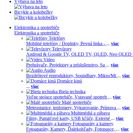
Výbava na leto
Bicykle a kolobežky
Elektronika a spotrebiče
Elektronika a spotrebiče
Telefóny
Mobilné telefóny / Doplnky,
Pevná linka -
...
viac
Televízory
Android & Google TV,
OLED TV,
QLED, Neo QLED
Video
Prehrávače,
Projektory a príslušenstvo,
Sa
...
viac
Audio
Bezdrôtové reproduktory,
Soundbary,
Mikro/Mi
...
viac
Domáce kiná
...
viac
Biela technika
Voľne stojace spotrebiče,
Vstavané spotreb
...
viac
Malé spotrebiče
Meteostanice, teplomery,
Vykurovanie,
Príprava
...
viac
Multimédiá a zábava
Filmy,
Pamäťové karty,
USB kľúče,
Externé
...
viac
Fotoaparáty a kamery
Fotoaparáty,
Kamery,
Ďalekohľady,
Fotopasce,
...
viac