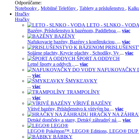
Odporúčame:
Notebooky
,
Mobilné Telefóny
,
Tablety a príslušenstvo
,
Kalk
Hračky
Hračky
LETO - SLNKO - VOD
Bazény,
Príslušenstvo k bazénom,
Paddleboa
...
viac
BAZÉNY
Nafukovacie bazény,
Bazény s konštrukciou,
...
viac
PRISLUŠENS
Solárne plachty,
Krycie plachty ,
Schodíky,
Vy
...
viac
ŠPORT A ODDYCH
Letné športy a oddych ,
...
viac
NAFUKOVAČKY 
...
viac
ŠMYKĽAVKY
...
viac
TRAMPOLÍNY
...
viac
VÍRIVÉ BAZÉNY
Vírivé bazény,
Príslušenstvo k vírivým ba
...
viac
HRAČKY NA ZÁHR
Detské domčeky a stany,
Detský záhradný ná
...
viac
LEGO®
LEGO® Pokémon™,
LEGO® Editions,
LEGO® DUP
BÁBIKY