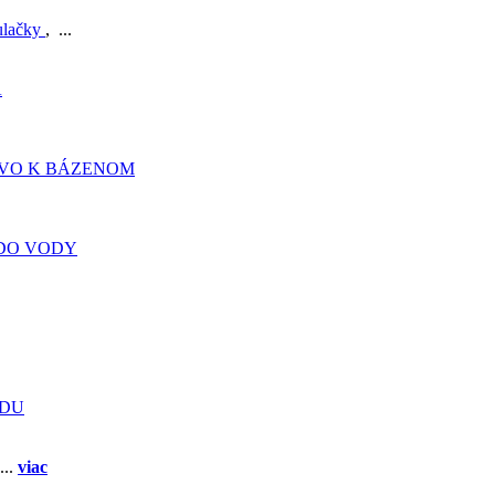
ulačky
, ...
A
TVO K BÁZENOM
DO VODY
ADU
...
viac