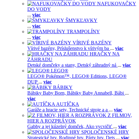
NAFUKOVAČKY
DO VODY
...
viac
ŠMYKĽAVKY
...
viac
TRAMPOLÍNY
...
viac
VÍRIVÉ BAZÉNY
Vírivé bazény,
Príslušenstvo k vírivým ba
...
viac
HRAČKY NA
ZÁHRADU
Detské domčeky a stany,
Detský záhradný ná
...
viac
LEGO®
LEGO® Pokémon™,
LEGO® Editions,
LEGO®
DUP
...
viac
BÁBIKY
Bábiky Baby Born,
Bábiky Baby Annabell,
Bábi
...
viac
AUTÍČKA
Garáže a hracie sety,
Technické stroje a a
...
viac
Z FILMOV,
HIER A ROZPRÁVOK
Gabby a jej kúzelný domček,
Ako vycvičiť
...
viac
SPOLOČENSKÉ HRY
Strategické hry,
Rodinné hry,
Párty hry,
Dets
...
viac