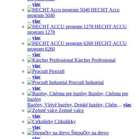
...
viac
HECHT Accu
program 5040
...
viac
HECHT ACCU
program 1278
...
viac
HECHT ACCU
program 6260
...
viac
Kärcher Professional
...
viac
Procraft
...
viac
Procraft Industrial
...
viac
Bazény, Chémia pre
bazény
Bazény,
Vírivé bazény,
Detské bazény,
Chém
...
viac
Zemné valce
...
viac
Cirkulárky
...
viac
Štiepačky na drevo
...
viac