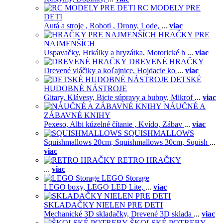
RC MODELY PRE
DETI
Autá a stroje ,
Roboti ,
Drony,
Lode,
...
viac
HRAČKY PRE
NAJMENŠÍCH
Uspavačky,
Hrkálky a hryzátka,
Motorické h
...
viac
DREVENÉ HRAČKY
Drevené vláčiky a koľajnice,
Hojdacie ko
...
viac
DETSKÉ
HUDOBNÉ NÁSTROJE
Gitary,
Klávesy,
Bicie súpravy a bubny,
Mikrof
...
viac
NÁUČNÉ A
ZÁBAVNÉ KNIHY
Pexeso,
Albi kúzelné čítanie ,
Kvído,
Zábav
...
viac
SQUISHMALLOWS
Squishmallows 20cm,
Squishmallows 30cm,
Squish
...
viac
RETRO HRAČKY
...
viac
LEGO Storage
LEGO boxy,
LEGO LED Lite,
...
viac
SKLADAČKY NIELEN PRE DETI
Mechanické 3D skladačky,
Drevené 3D sklada
...
viac
ŠKOLSKÉ POTREBY