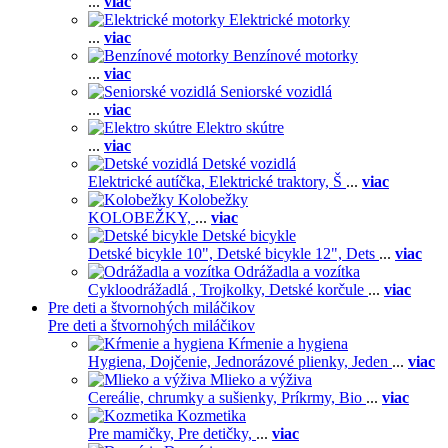
...
viac
Elektrické motorky
...
viac
Benzínové motorky
...
viac
Seniorské vozidlá
...
viac
Elektro skútre
...
viac
Detské vozidlá
Elektrické autíčka,
Elektrické traktory,
Š
...
viac
Kolobežky
KOLOBEŽKY,
...
viac
Detské bicykle
Detské bicykle 10",
Detské bicykle 12",
Dets
...
viac
Odrážadla a vozítka
Cykloodrážadlá ,
Trojkolky,
Detské korčule
...
viac
Pre deti a štvornohých miláčikov
Pre deti a štvornohých miláčikov
Kŕmenie a hygiena
Hygiena,
Dojčenie,
Jednorázové plienky,
Jeden
...
viac
Mlieko a výživa
Cereálie, chrumky a sušienky,
Príkrmy,
Bio
...
viac
Kozmetika
Pre mamičky,
Pre detičky,
...
viac