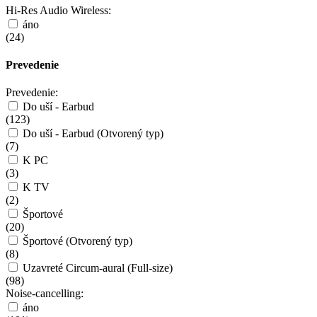
Hi-Res Audio Wireless:
áno
(
24
)
Prevedenie
Prevedenie:
Do uší - Earbud
(
123
)
Do uší - Earbud (Otvorený typ)
(
7
)
K PC
(
3
)
K TV
(
2
)
Športové
(
20
)
Športové (Otvorený typ)
(
8
)
Uzavreté Circum-aural (Full-size)
(
98
)
Noise-cancelling:
áno