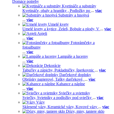
Domáce potreby
Kvetináče a substráty
Kvetináče, obaly a hrantíky ,
Podložky po
...
viac
Substráty a hnojivá
...
viac
Umelé kvety
Umelé kvety a kytice,
Zeleň,
Bobule a plody,
V
...
viac
Anjeli
...
viac
Fotorámčeky a
fotoalbumy
...
viac
Lampáše a lucerny
...
viac
Dekorácie
Tabuľky a zápichy,
Pokladničky, šperkovnic
...
viac
Darčekové doplnky
Obrúsky papierové,
Tašky darčekové,
...
viac
Kahance a náplne
...
viac
Sviečky a svietniky
Sviečky,
Svietníky a podložky pod sviečky
...
viac
Vázy
Sklenené vázy,
Keramické vázy,
Kovové vázy
...
viac
Dózy, misy, taniere sklo