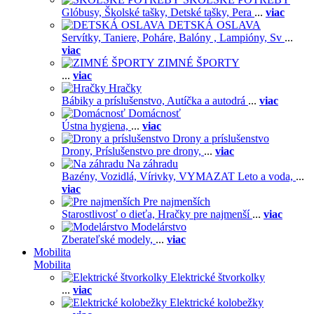
Glóbusy,
Školské tašky,
Detské tašky,
Pera
...
viac
DETSKÁ OSLAVA
Servítky,
Taniere,
Poháre,
Balóny ,
Lampióny,
Sv
...
viac
ZIMNÉ ŠPORTY
...
viac
Hračky
Bábiky a príslušenstvo,
Autíčka a autodrá
...
viac
Domácnosť
Ústna hygiena,
...
viac
Drony a príslušenstvo
Drony,
Príslušenstvo pre drony,
...
viac
Na záhradu
Bazény,
Vozidlá,
Vírivky,
VYMAZAT Leto a voda,
...
viac
Pre najmenších
Starostlivosť o dieťa,
Hračky pre najmenší
...
viac
Modelárstvo
Zberateľské modely,
...
viac
Mobilita
Mobilita
Elektrické štvorkolky
...
viac
Elektrické kolobežky