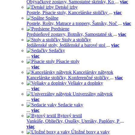
Obývačkové zostavy,
Samostatné skrinky,
Ko
...
viac
Detské izby
Postele,
Písacie stoly,
Kancelárske stoličky
...
viac
Spálne
Postele,
Rošty,
Matrace a toppery,
Šatníky,
Noč
...
viac
Predsiene
Predsieňové zostavy,
Botníky,
Samostatné sk
...
viac
Stoly a stoličky
Jedálenské stoly,
Jedálenské a barové stol
...
viac
Sedačky
...
viac
Písacie stoly
...
viac
Kancelársky nábytok
Kancelárske stoličky,
Konferenčné stoličky
...
viac
Vešiaky a doplnky
...
viac
Univerzálny nábytok
...
viac
Sedacie vaky
...
viac
Bytový textil
Vankúše,
Obliečky,
Osušky,
Uteráky,
Paplóny,
P
...
viac
Úložné boxy a vaky