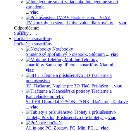
Inteligentné smart
zariadenia.
...
viac
Príslušenstvo TV/AV
TV konzoly na stenu,
Univerzálne diaľkové ov
...
viac
Odporúčame:
Sušičky
, ...
Počítače a smartfóny
Počítače a smartfóny
Notebooky
Študentský spoľahlivý Notebook,
Štúdium
...
viac
Mobilné Telefóny
smartfóny Samsung,
iPhone,
smartfóny Xiaomi,
t
...
viac
3D Tlačiarne a
príslušenstvo
3D Tlačiarne,
Náplne pre 3D Tlač,
Príslušen
...
viac
Tlačiarne a
Kancelárske potreby
SUPER Dopredaj EPSON TANK,
Tlačiarne,
Tankové
...
viac
Tablety a príslušenstvo
Tablety,
Púzdra,
Príslušenstvo pre tablety,
...
viac
Počítače
All in one PC,
Zostavy PC,
Mini PC,
...
viac