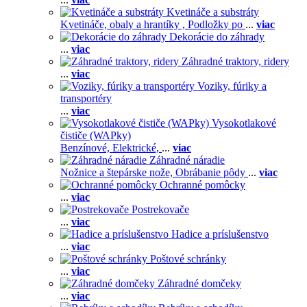
Kvetináče a substráty
Kvetináče, obaly a hrantíky ,
Podložky po
...
viac
Dekorácie do záhrady
...
viac
Záhradné traktory, ridery
...
viac
Voziky, fúriky a
transportéry
...
viac
Vysokotlakové
čističe (WAPky)
Benzínové,
Elektrické,
...
viac
Záhradné náradie
Nožnice a štepárske nože,
Obrábanie pôdy
...
viac
Ochranné pomôcky
...
viac
Postrekovače
...
viac
Hadice a príslušenstvo
...
viac
Poštové schránky
...
viac
Záhradné domčeky
...
viac