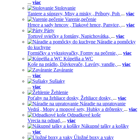
...
viac
Stolovanie
Taniere a súpravy,
Misy a misky ,
Príbory,
Poh
...
viac
Varenie,pečenie
Hrnce a sady hrncov ,
Tlakové hrnce,
Panvice,
...
viac
Párty
Tortové sviečky a fontány,
Napichovátka,
...
viac
Náradie a pomôcky
do kuchyne
Formičky a vykrajovačky,
Formy na pečenie,
...
viac
Kúpelňa a WC
Koše na prádlo,
Dávkovače,
Lavóry, vandle,
...
viac
Zaváranie
...
viac
Sušiaky
...
viac
Žehlenie
Poťahy na žehliace dosky,
Žehliace dosky,
...
viac
Náradie na upratovanie
Vedrá ,
Mopy a mopové sety,
Hubky a drôtenky
...
viac
Odpadkové koše
Vrecia na odpad,
...
viac
Nákupné tašky a košíky
...
viac
Úložné boxy a vaky