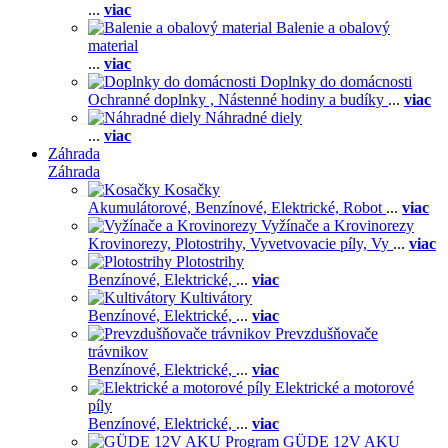
...
viac
Balenie a obalový
material
...
viac
Doplnky do domácnosti
Ochranné doplnky ,
Nástenné hodiny a budíky
...
viac
Náhradné diely
...
viac
Záhrada
Záhrada
Kosačky
Akumulátorové,
Benzínové,
Elektrické,
Robot
...
viac
Vyžínače a Krovinorezy
Krovinorezy,
Plotostrihy,
Vyvetvovacie píly,
Vy
...
viac
Plotostrihy
Benzínové,
Elektrické,
...
viac
Kultivátory
Benzínové,
Elektrické,
...
viac
Prevzdušňovače
trávnikov
Benzínové,
Elektrické,
...
viac
Elektrické a motorové
píly
Benzínové,
Elektrické,
...
viac
GÜDE 12V AKU