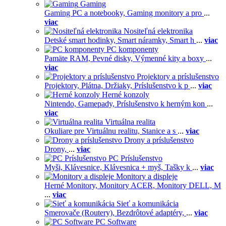
Gaming
Gaming PC a notebooky,
Gaming monitory a pro
...
viac
Nositeľná elektronika
Detské smart hodinky,
Smart náramky,
Smart h
...
viac
PC komponenty
Pamäte RAM,
Pevné disky,
Výmenné kity a boxy
...
viac
Projektory a príslušenstvo
Projektory,
Plátna,
Držiaky,
Príslušenstvo k p
...
viac
Herné konzoly
Nintendo,
Gamepady,
Príslušenstvo k herným kon
...
viac
Virtuálna realita
Okuliare pre Virtuálnu realitu,
Stanice a s
...
viac
Drony a príslušenstvo
Drony,
...
viac
PC Príslušenstvo
Myši,
Klávesnice,
Klávesnica + myš,
Tašky k
...
viac
Monitory a displeje
Herné Monitory,
Monitory ACER,
Monitory DELL,
M
...
viac
Sieť a komunikácia
Smerovače (Routery),
Bezdrôtové adaptéry,
...
viac
PC Software