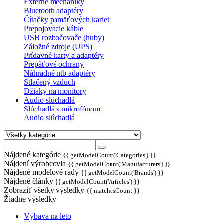
Externé mechaniky
Bluetooth adaptéry
Čítačky pamäťových kariet
Prepojovacie káble
USB rozbočovače (huby)
Záložné zdroje (UPS)
Prídavné karty a adaptéry
Prepäťové ochrany
Náhradné ntb adaptéry
Stlačený vzduch
Džiaky na monitory
Audio slúchadlá
Slúchadlá s mikrofónom
Audio slúchadlá
Nájdené kategórie
{{ getModelCount('Categories') }}
Nájdení výrobcovia
{{ getModelCount('Manufacturers') }}
Nájdené modelové rady
{{ getModelCount('Brands') }}
Nájdené články
{{ getModelCount('Articles') }}
Zobraziť všetky výsledky
{{ matchesCount }}
Žiadne výsledky
Výbava na leto