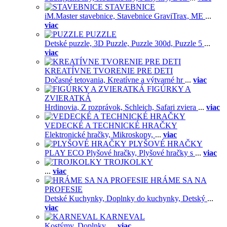
STAVEBNICE
iM.Master stavebnice,
Stavebnice GraviTrax,
ME
...
viac
PUZZLE
Detské puzzle,
3D Puzzle,
Puzzle 300d,
Puzzle 5
...
viac
KREATÍVNE TVORENIE PRE DETI
Dočasné tetovania,
Kreatívne a výtvarné hr
...
viac
FIGÚRKY A
ZVIERATKÁ
Hrdinovia,
Z rozprávok,
Schleich,
Safari zviera
...
viac
VEDECKÉ A TECHNICKÉ HRAČKY
Elektronické hračky,
Mikroskopy,
...
viac
PLYŠOVÉ HRAČKY
PLAY ECO Plyšové hračky,
Plyšové hračky s
...
viac
TROJKOLKY
...
viac
HRÁME SA NA
PROFESIE
Detské Kuchynky,
Doplnky do kuchynky,
Detský
...
viac
KARNEVAL
Kostýmy,
Doplnky,
...
viac