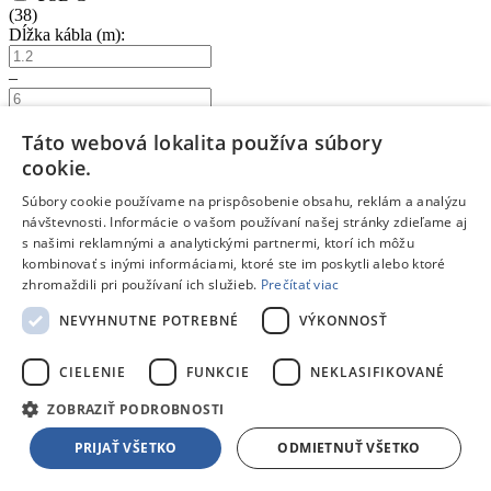
(
38
)
Dĺžka kábla (m):
–
Táto webová lokalita používa súbory
Napájanie
cookie.
Výdrž batérií (hod.):
Súbory cookie používame na prispôsobenie obsahu, reklám a analýzu
návštevnosti. Informácie o vašom používaní našej stránky zdieľame aj
–
s našimi reklamnými a analytickými partnermi, ktorí ich môžu
kombinovať s inými informáciami, ktoré ste im poskytli alebo ktoré
Zobraziť
261
produktov
Zrušiť výber
Zavrieť filter
zhromaždili pri používaní ich služieb.
Prečítať viac
Parametre filtra:
NEVYHNUTNE POTREBNÉ
VÝKONNOSŤ
Odporúčané
Podľa názvu A-Z
Podľa názvu Z-A
Od najlacnejšieho
Od najdrahšieho
CIELENIE
FUNKCIE
NEKLASIFIKOVANÉ
209084
ZOBRAZIŤ PODROBNOSTI
/
PRIJAŤ VŠETKO
ODMIETNUŤ VŠETKO
Audio slúchadlá