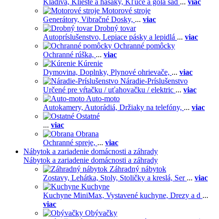
Kladivá,
Kliešte a hasáky,
Kľúče a gola sad
...
viac
Motorové stroje
Generátory,
Vibračné Dosky,
...
viac
Drobný tovar
Autopríslušenstvo,
Lepiace pásky a lepidlá
...
viac
Ochranné pomôcky
Ochranné rúška,
...
viac
Kúrenie
Dymovina,
Doplnky,
Plynové ohrievače,
...
viac
Náradie-Príslušenstvo
Určené pre vŕtačku / uťahovačku / elektric
...
viac
Auto-moto
Autokamery,
Autorádiá,
Držiaky na telefóny,
...
viac
Ostatné
...
viac
Obrana
Ochranné spreje,
...
viac
Nábytok a zariadenie domácnosti a záhrady
Nábytok a zariadenie domácnosti a záhrady
Záhradný nábytok
Zostavy,
Lehátka,
Stoly,
Stoličky a kreslá,
Ser
...
viac
Kuchyne
Kuchyne MiniMax,
Vystavené kuchyne,
Drezy a d
...
viac
Obývačky