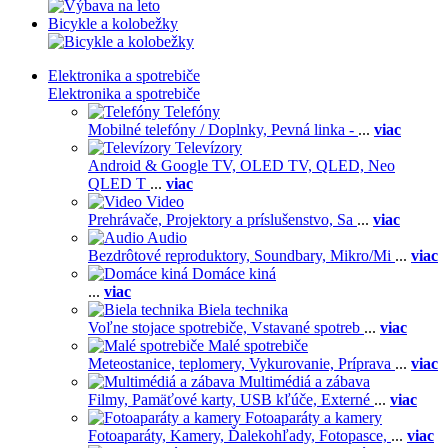
Bicykle a kolobežky
Elektronika a spotrebiče
Elektronika a spotrebiče
Telefóny
Mobilné telefóny / Doplnky,
Pevná linka -
...
viac
Televízory
Android & Google TV,
OLED TV,
QLED, Neo
QLED T
...
viac
Video
Prehrávače,
Projektory a príslušenstvo,
Sa
...
viac
Audio
Bezdrôtové reproduktory,
Soundbary,
Mikro/Mi
...
viac
Domáce kiná
...
viac
Biela technika
Voľne stojace spotrebiče,
Vstavané spotreb
...
viac
Malé spotrebiče
Meteostanice, teplomery,
Vykurovanie,
Príprava
...
viac
Multimédiá a zábava
Filmy,
Pamäťové karty,
USB kľúče,
Externé
...
viac
Fotoaparáty a kamery
Fotoaparáty,
Kamery,
Ďalekohľady,
Fotopasce,
...
viac