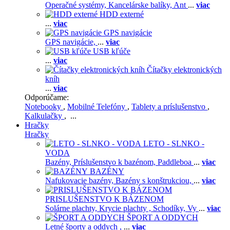
Operačné systémy,
Kancelárske balíky,
Ant
...
viac
HDD externé
...
viac
GPS navigácie
GPS navigácie,
...
viac
USB kľúče
...
viac
Čítačky elektronických
kníh
...
viac
Odporúčame:
Notebooky
,
Mobilné Telefóny
,
Tablety a príslušenstvo
,
Kalkulačky
, ...
Hračky
Hračky
LETO - SLNKO -
VODA
Bazény,
Príslušenstvo k bazénom,
Paddleboa
...
viac
BAZÉNY
Nafukovacie bazény,
Bazény s konštrukciou,
...
viac
PRISLUŠENSTVO K BÁZENOM
Solárne plachty,
Krycie plachty ,
Schodíky,
Vy
...
viac
ŠPORT A ODDYCH
Letné športy a oddych ,
...
viac