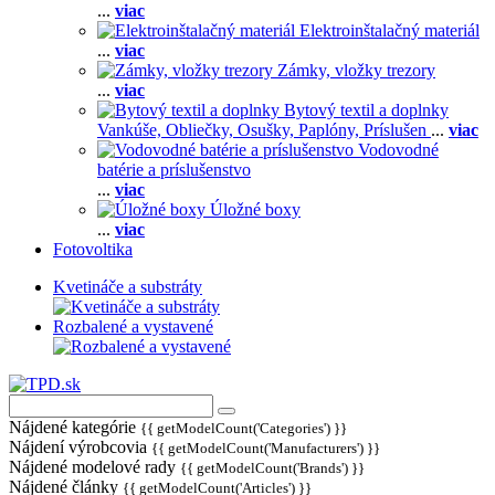
...
viac
Elektroinštalačný materiál
...
viac
Zámky, vložky trezory
...
viac
Bytový textil a doplnky
Vankúše,
Obliečky,
Osušky,
Paplóny,
Príslušen
...
viac
Vodovodné
batérie a príslušenstvo
...
viac
Úložné boxy
...
viac
Fotovoltika
Kvetináče a substráty
Rozbalené a vystavené
Nájdené kategórie
{{ getModelCount('Categories') }}
Nájdení výrobcovia
{{ getModelCount('Manufacturers') }}
Nájdené modelové rady
{{ getModelCount('Brands') }}
Nájdené články
{{ getModelCount('Articles') }}