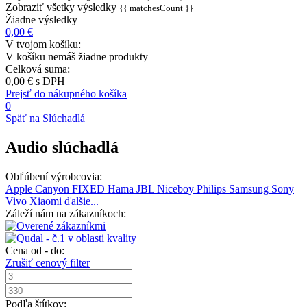
Zobraziť všetky výsledky
{{ matchesCount }}
Žiadne výsledky
0,00 €
V tvojom košíku:
V košíku nemáš žiadne produkty
Celková suma:
0,00 €
s DPH
Prejsť do nákupného košíka
0
Späť na Slúchadlá
Audio slúchadlá
Obľúbení výrobcovia:
Apple
Canyon
FIXED
Hama
JBL
Niceboy
Philips
Samsung
Sony
Vivo
Xiaomi
ďalšie...
Záleží nám na zákazníkoch:
Cena od - do:
Zrušiť cenový filter
Podľa štítkov: