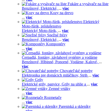
Fukáre a vysávače na líste
Benzínové,
Elektrické,
...
viac
Kozy na drevo
...
viac
Elektrický
Moto-fúrik, príslušenstvo
Elektrický Moto-fúrik,
...
viac
Snežné frézy
Benzínové,
Elektrické,
...
viac
Kompostéry
...
viac
Čerpadlá, fontány, závlahové systémy a vodárne
Benzínové,
Hlbinné,
Ponorné,
Vodárne,
Kalové,
...
viac
Chovateľské potreby
Elektronika pre domácich miláčikov,
Strih
...
viac
Grily
Elektrické grily, panvice,
Grily na uhlie a
...
viac
Zemné vrtáky
...
viac
Rozmetače
...
viac
Pareniská a skleníky
...
viac