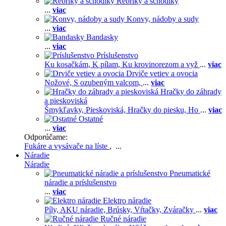
Rebríky a schodíky
...
viac
Konvy, nádoby a sudy
...
viac
Bandasky
...
viac
Príslušenstvo
Ku kosačkám,
K pílam,
Ku krovinorezom a vyž
...
viac
Drviče vetiev a ovocia
Nožové,
S ozubeným valcom,
...
viac
Hračky do záhrady
a pieskoviská
Šmykľavky,
Pieskoviská,
Hračky do piesku,
Ho
...
viac
Ostatné
...
viac
Odporúčame:
Fukáre a vysávače na líste
, ...
Náradie
Náradie
Pneumatické
náradie a príslušenstvo
...
viac
Elektro náradie
Píly,
AKU náradie,
Brúsky,
Vŕtačky,
Zváračky
...
viac
Ručné náradie