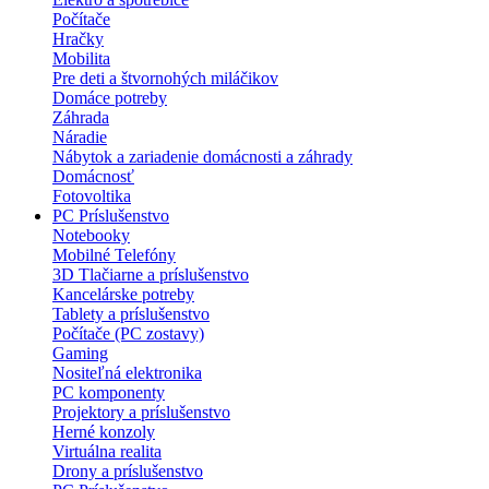
Počítače
Hračky
Mobilita
Pre deti a štvornohých miláčikov
Domáce potreby
Záhrada
Náradie
Nábytok a zariadenie domácnosti a záhrady
Domácnosť
Fotovoltika
PC Príslušenstvo
Notebooky
Mobilné Telefóny
3D Tlačiarne a príslušenstvo
Kancelárske potreby
Tablety a príslušenstvo
Počítače (PC zostavy)
Gaming
Nositeľná elektronika
PC komponenty
Projektory a príslušenstvo
Herné konzoly
Virtuálna realita
Drony a príslušenstvo