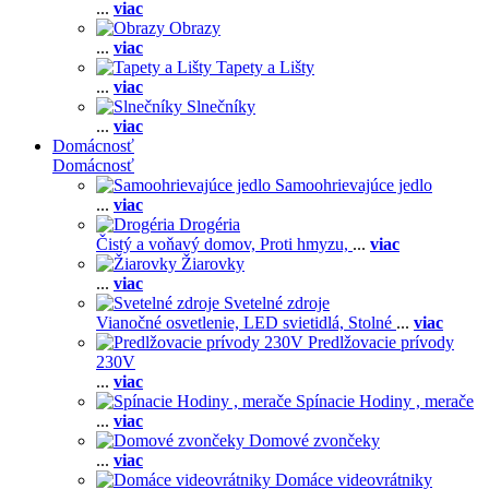
...
viac
Obrazy
...
viac
Tapety a Lišty
...
viac
Slnečníky
...
viac
Domácnosť
Domácnosť
Samoohrievajúce jedlo
...
viac
Drogéria
Čistý a voňavý domov,
Proti hmyzu,
...
viac
Žiarovky
...
viac
Svetelné zdroje
Vianočné osvetlenie,
LED svietidlá,
Stolné
...
viac
Predlžovacie prívody
230V
...
viac
Spínacie Hodiny , merače
...
viac
Domové zvončeky
...
viac
Domáce videovrátniky