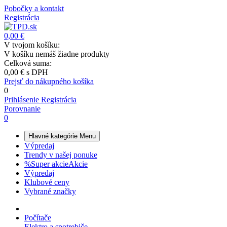
Pobočky a kontakt
Registrácia
0,00 €
V tvojom košíku:
V košíku nemáš žiadne produkty
Celková suma:
0,00 €
s DPH
Prejsť do nákupného košíka
0
Prihlásenie
Registrácia
Porovnanie
0
Hlavné kategórie
Menu
Výpredaj
Trendy v našej ponuke
%
Super akcie
Akcie
Výpredaj
Klubové ceny
Vybrané značky
Počítače
Elektro a spotrebiče