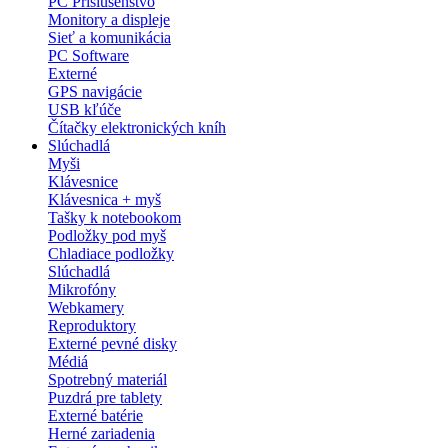
PC Príslušenstvo
Monitory a displeje
Sieť a komunikácia
PC Software
Externé
GPS navigácie
USB kľúče
Čítačky elektronických kníh
Slúchadlá
Myši
Klávesnice
Klávesnica + myš
Tašky k notebookom
Podložky pod myš
Chladiace podložky
Slúchadlá
Mikrofóny
Webkamery
Reproduktory
Externé pevné disky
Médiá
Spotrebný materiál
Puzdrá pre tablety
Externé batérie
Herné zariadenia