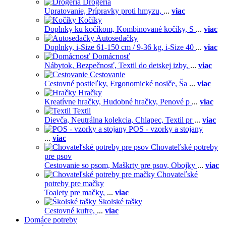
Drogéria
Upratovanie,
Prípravky proti hmyzu,
...
viac
Kočíky
Doplnky ku kočíkom,
Kombinované kočíky,
S
...
viac
Autosedačky
Doplnky,
i-Size 61-150 cm / 9-36 kg,
i-Size 40
...
viac
Domácnosť
Nábytok,
Bezpečnosť,
Textil do detskej izby,
...
viac
Cestovanie
Cestovné postieľky,
Ergonomické nosiče,
Ša
...
viac
Hračky
Kreatívne hračky,
Hudobné hračky,
Penové p
...
viac
Textil
Dievča,
Neutrálna kolekcia,
Chlapec,
Textil pr
...
viac
POS - vzorky a stojany
...
viac
Chovateľské potreby
pre psov
Cestovanie so psom,
Maškrty pre psov,
Obojky
...
viac
Chovateľské
potreby pre mačky
Toalety pre mačky,
...
viac
Školské tašky
Cestovné kufre,
...
viac
Domáce potreby