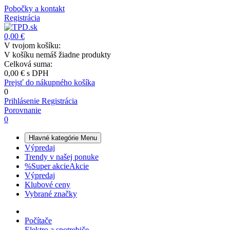
Pobočky a kontakt
Registrácia
0,00 €
V tvojom košíku:
V košíku nemáš žiadne produkty
Celková suma:
0,00 €
s DPH
Prejsť do nákupného košíka
0
Prihlásenie
Registrácia
Porovnanie
0
Hlavné kategórie
Menu
Výpredaj
Trendy v našej ponuke
%
Super akcie
Akcie
Výpredaj
Klubové ceny
Vybrané značky
Počítače
Elektro a spotrebiče