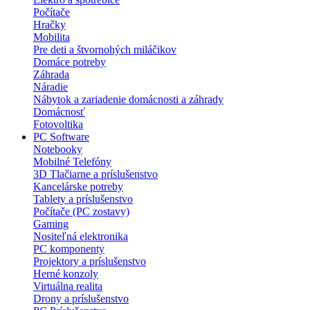
Počítače
Hračky
Mobilita
Pre deti a štvornohých miláčikov
Domáce potreby
Záhrada
Náradie
Nábytok a zariadenie domácnosti a záhrady
Domácnosť
Fotovoltika
PC Software
Notebooky
Mobilné Telefóny
3D Tlačiarne a príslušenstvo
Kancelárske potreby
Tablety a príslušenstvo
Počítače (PC zostavy)
Gaming
Nositeľná elektronika
PC komponenty
Projektory a príslušenstvo
Herné konzoly
Virtuálna realita
Drony a príslušenstvo