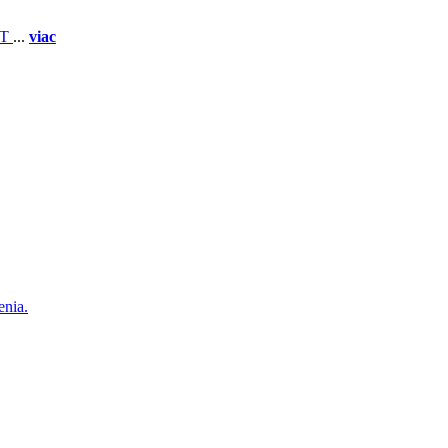
 T
...
viac
enia.