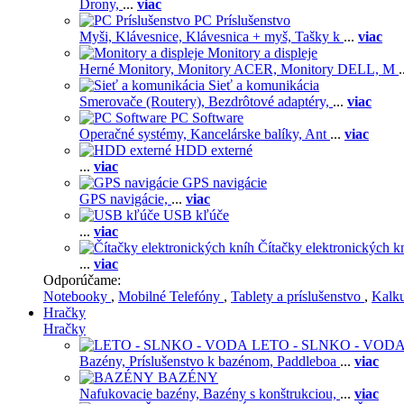
Drony,
...
viac
PC Príslušenstvo
Myši,
Klávesnice,
Klávesnica + myš,
Tašky k
...
viac
Monitory a displeje
Herné Monitory,
Monitory ACER,
Monitory DELL,
M
.
Sieť a komunikácia
Smerovače (Routery),
Bezdrôtové adaptéry,
...
viac
PC Software
Operačné systémy,
Kancelárske balíky,
Ant
...
viac
HDD externé
...
viac
GPS navigácie
GPS navigácie,
...
viac
USB kľúče
...
viac
Čítačky elektronických k
...
viac
Odporúčame:
Notebooky
,
Mobilné Telefóny
,
Tablety a príslušenstvo
,
Kalk
Hračky
Hračky
LETO - SLNKO - VOD
Bazény,
Príslušenstvo k bazénom,
Paddleboa
...
viac
BAZÉNY
Nafukovacie bazény,
Bazény s konštrukciou,
...
viac