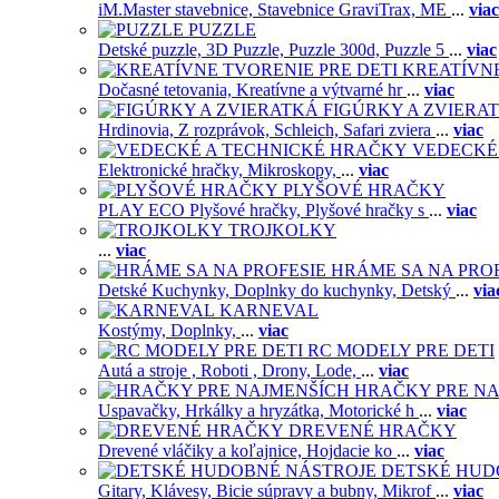
iM.Master stavebnice,
Stavebnice GraviTrax,
ME
...
viac
PUZZLE
Detské puzzle,
3D Puzzle,
Puzzle 300d,
Puzzle 5
...
viac
KREATÍVNE
Dočasné tetovania,
Kreatívne a výtvarné hr
...
viac
FIGÚRKY A ZVIERA
Hrdinovia,
Z rozprávok,
Schleich,
Safari zviera
...
viac
VEDECKÉ
Elektronické hračky,
Mikroskopy,
...
viac
PLYŠOVÉ HRAČKY
PLAY ECO Plyšové hračky,
Plyšové hračky s
...
viac
TROJKOLKY
...
viac
HRÁME SA NA PRO
Detské Kuchynky,
Doplnky do kuchynky,
Detský
...
via
KARNEVAL
Kostýmy,
Doplnky,
...
viac
RC MODELY PRE DETI
Autá a stroje ,
Roboti ,
Drony,
Lode,
...
viac
HRAČKY PRE NA
Uspavačky,
Hrkálky a hryzátka,
Motorické h
...
viac
DREVENÉ HRAČKY
Drevené vláčiky a koľajnice,
Hojdacie ko
...
viac
DETSKÉ HUD
Gitary,
Klávesy,
Bicie súpravy a bubny,
Mikrof
...
viac