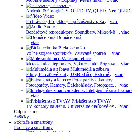
Mobilné telefóny / Doplnky,
Pevná linka -
...
viac
Televízory
Android & Google TV,
OLED TV,
QLED, Neo QLED
Video
Prehrávače,
Projektory a príslušenstvo,
Sa
...
viac
Audio
Bezdrôtové reproduktory,
Soundbary,
Mikro/Mi
...
viac
Domáce kiná
...
viac
Biela technika
Voľne stojace spotrebiče,
Vstavané spotreb
...
viac
Malé spotrebiče
Meteostanice, teplomery,
Vykurovanie,
Príprava
...
viac
Multimédiá a zábava
Filmy,
Pamäťové karty,
USB kľúče,
Externé
...
viac
Fotoaparáty a kamery
Fotoaparáty,
Kamery,
Ďalekohľady,
Fotopasce,
...
viac
Inteligentné smart zariad
...
viac
Príslušenstvo TV/AV
TV konzoly na stenu,
Univerzálne diaľkové ov
...
viac
Odporúčame:
Sušičky
, ...
Počítače a smartfóny
Počítače a smartfóny