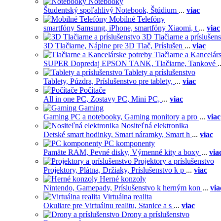
Notebooky
Študentský spoľahlivý Notebook,
Štúdium
...
viac
Mobilné Telefóny
smartfóny Samsung,
iPhone,
smartfóny Xiaomi,
t
...
viac
3D Tlačiarne a príslušen
3D Tlačiarne,
Náplne pre 3D Tlač,
Príslušen
...
viac
Tlačiarne a Kancelár
SUPER Dopredaj EPSON TANK,
Tlačiarne,
Tankové
.
Tablety a príslušenstvo
Tablety,
Púzdra,
Príslušenstvo pre tablety,
...
viac
Počítače
All in one PC,
Zostavy PC,
Mini PC,
...
viac
Gaming
Gaming PC a notebooky,
Gaming monitory a pro
...
viac
Nositeľná elektronika
Detské smart hodinky,
Smart náramky,
Smart h
...
viac
PC komponenty
Pamäte RAM,
Pevné disky,
Výmenné kity a boxy
...
via
Projektory a príslušenstvo
Projektory,
Plátna,
Držiaky,
Príslušenstvo k p
...
viac
Herné konzoly
Nintendo,
Gamepady,
Príslušenstvo k herným kon
...
via
Virtuálna realita
Okuliare pre Virtuálnu realitu,
Stanice a s
...
viac
Drony a príslušenstvo