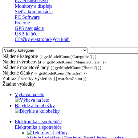
PC Príslušenstvo
Monitory a displeje
Sieť a komunikácia
PC Software
Externé
GPS navigácie
USB kľúče
Čítačky elektronických kníh
Nájdené kategórie
{{ getModelCount('Categories') }}
Nájdení výrobcovia
{{ getModelCount('Manufacturers') }}
Nájdené modelové rady
{{ getModelCount('Brands') }}
Nájdené články
{{ getModelCount('Articles') }}
Zobraziť všetky výsledky
{{ matchesCount }}
Žiadne výsledky
Výbava na leto
Bicykle a kolobežky
Elektronika a spotrebiče
Elektronika a spotrebiče
Telefóny