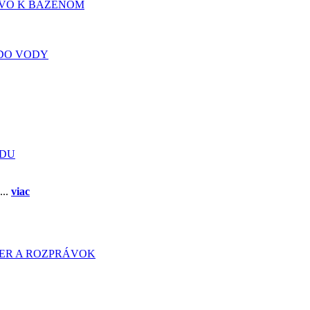
TVO K BÁZENOM
DO VODY
ADU
...
viac
HIER A ROZPRÁVOK