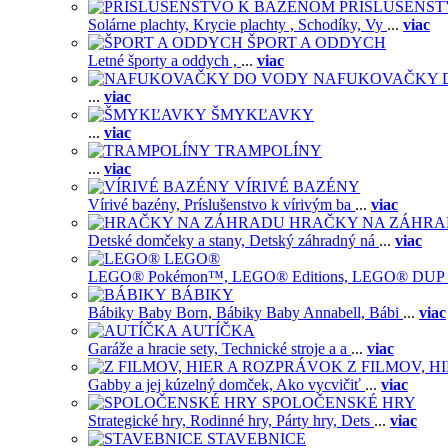
PRISLUŠENS
Solárne plachty,
Krycie plachty ,
Schodíky,
Vy
...
viac
ŠPORT A ODDYCH
Letné športy a oddych ,
...
viac
NAFUKOVAČKY 
...
viac
ŠMYKĽAVKY
...
viac
TRAMPOLÍNY
...
viac
VÍRIVÉ BAZÉNY
Vírivé bazény,
Príslušenstvo k vírivým ba
...
viac
HRAČKY NA ZÁHR
Detské domčeky a stany,
Detský záhradný ná
...
viac
LEGO®
LEGO® Pokémon™,
LEGO® Editions,
LEGO® DUP
BÁBIKY
Bábiky Baby Born,
Bábiky Baby Annabell,
Bábi
...
viac
AUTÍČKA
Garáže a hracie sety,
Technické stroje a a
...
viac
Z FILMOV, 
Gabby a jej kúzelný domček,
Ako vycvičiť
...
viac
SPOLOČENSKÉ HRY
Strategické hry,
Rodinné hry,
Párty hry,
Dets
...
viac
STAVEBNICE