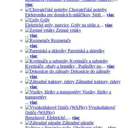
viac
Chovateľské potreby
Elektronika pre domácich miláčikov,
Strih
...
viac
Grily
Elektrické grily, panvice,
Grily na uhlie a
...
viac
Zemné vrtáky
...
viac
Rozmetače
...
viac
Pareniská a skleníky
...
viac
Kvetináče a substráty
Kvetináče, obaly a hrantíky ,
Podložky po
...
viac
Dekorácie do záhrady
...
viac
Záhradné traktory, ridery
...
viac
Voziky, fúriky a
transportéry
...
viac
Vysokotlakové
čističe (WAPky)
Benzínové,
Elektrické,
...
viac
Záhradné náradie
Nožnice a štepárske nože,
Obrábanie pôdy
...
viac