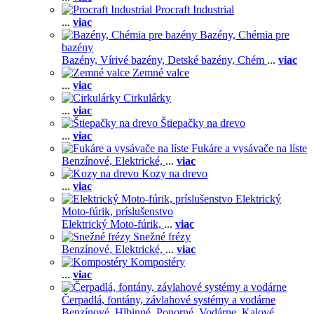
Procraft Industrial
...
viac
Bazény, Chémia pre
bazény
Bazény,
Vírivé bazény,
Detské bazény,
Chém
...
viac
Zemné valce
...
viac
Cirkulárky
...
viac
Štiepačky na drevo
...
viac
Fukáre a vysávače na líste
Benzínové,
Elektrické,
...
viac
Kozy na drevo
...
viac
Elektrický
Moto-fúrik, príslušenstvo
Elektrický Moto-fúrik,
...
viac
Snežné frézy
Benzínové,
Elektrické,
...
viac
Kompostéry
...
viac
Čerpadlá, fontány, závlahové systémy a vodárne
Benzínové,
Hlbinné,
Ponorné,
Vodárne,
Kalové,
...