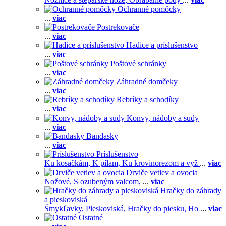
Ochranné pomôcky
...
viac
Postrekovače
...
viac
Hadice a príslušenstvo
...
viac
Poštové schránky
...
viac
Záhradné domčeky
...
viac
Rebríky a schodíky
...
viac
Konvy, nádoby a sudy
...
viac
Bandasky
...
viac
Príslušenstvo
Ku kosačkám,
K pílam,
Ku krovinorezom a vyž
...
viac
Drviče vetiev a ovocia
Nožové,
S ozubeným valcom,
...
viac
Hračky do záhrady
a pieskoviská
Šmykľavky,
Pieskoviská,
Hračky do piesku,
Ho
...
viac
Ostatné