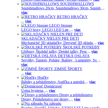
SQUISHMALLOWS
Squishmallows 20cm,
Squishmallows 30cm,
Squish
...
viac
RETRO HRAČKY
...
viac
LEGO Storage
LEGO boxy,
LEGO LED Lite,
...
viac
SKLADAČKY NIELEN PRE DETI
Mechanické 3D skladačky,
Drevené 3D sklada
...
viac
ŠKOLSKÉ POTREBY
Glóbusy,
Školské tašky,
Detské tašky,
Pera
...
viac
DETSKÁ OSLAVA
Servítky,
Taniere,
Poháre,
Balóny ,
Lampióny,
Sv
...
viac
ZIMNÉ ŠPORTY
...
viac
Hračky
Bábiky a príslušenstvo,
Autíčka a autodrá
...
viac
Domácnosť
Ústna hygiena,
...
viac
Drony a príslušenstvo
Drony,
Príslušenstvo pre drony,
...
viac
Na záhradu
Bazény,
Vozidlá,
Vírivky,
VYMAZAT Leto a voda,
...