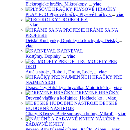
Elektronické hračky,
Mikroskopy,
...
viac
PLYŠOVÉ HRAČKY
PLAY ECO Plyšové hračky,
Plyšové hračky s
...
viac
TROJKOLKY
...
viac
HRÁME SA NA
PROFESIE
Detské Kuchynky,
Doplnky do kuchynky,
Detský
...
viac
KARNEVAL
Kostýmy,
Doplnky,
...
viac
RC MODELY PRE
DETI
Autá a stroje ,
Roboti ,
Drony,
Lode,
...
viac
HRAČKY PRE
NAJMENŠÍCH
Uspavačky,
Hrkálky a hryzátka,
Motorické h
...
viac
DREVENÉ HRAČKY
Drevené vláčiky a koľajnice,
Hojdacie ko
...
viac
DETSKÉ
HUDOBNÉ NÁSTROJE
Gitary,
Klávesy,
Bicie súpravy a bubny,
Mikrof
...
viac
NÁUČNÉ A
ZÁBAVNÉ KNIHY
Pexeso,
Albi kúzelné čítanie ,
Kvído,
Zábav
...
viac