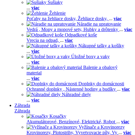
Sušiaky
...
viac
Žehlenie
Poťahy na žehliace dosky,
Žehliace dosky,
...
viac
Náradie na upratovanie
Vedrá ,
Mopy a mopové sety,
Hubky a drôtenky
...
viac
Odpadkové koše
Vrecia na odpad,
...
viac
Nákupné tašky a košíky
...
viac
Úložné boxy a vaky
...
viac
Balenie a obalový
material
...
viac
Doplnky do domácnosti
Ochranné doplnky ,
Nástenné hodiny a budíky
...
viac
Náhradné diely
...
viac
Záhrada
Záhrada
Kosačky
Akumulátorové,
Benzínové,
Elektrické,
Robot
...
viac
Vyžínače a Krovinorezy
Krovinorezy,
Plotostrihy,
Vyvetvovacie píly,
Vy
...
viac