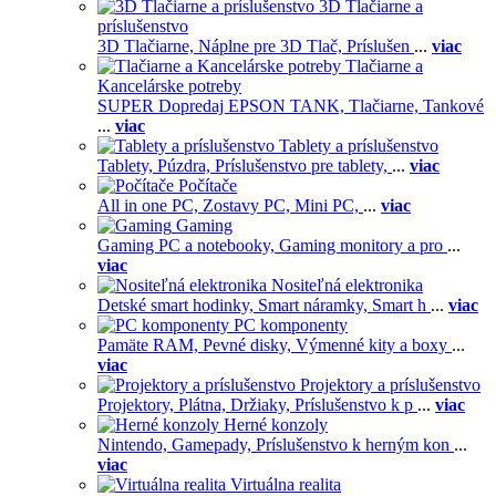
3D Tlačiarne a
príslušenstvo
3D Tlačiarne,
Náplne pre 3D Tlač,
Príslušen
...
viac
Tlačiarne a
Kancelárske potreby
SUPER Dopredaj EPSON TANK,
Tlačiarne,
Tankové
...
viac
Tablety a príslušenstvo
Tablety,
Púzdra,
Príslušenstvo pre tablety,
...
viac
Počítače
All in one PC,
Zostavy PC,
Mini PC,
...
viac
Gaming
Gaming PC a notebooky,
Gaming monitory a pro
...
viac
Nositeľná elektronika
Detské smart hodinky,
Smart náramky,
Smart h
...
viac
PC komponenty
Pamäte RAM,
Pevné disky,
Výmenné kity a boxy
...
viac
Projektory a príslušenstvo
Projektory,
Plátna,
Držiaky,
Príslušenstvo k p
...
viac
Herné konzoly
Nintendo,
Gamepady,
Príslušenstvo k herným kon
...
viac
Virtuálna realita