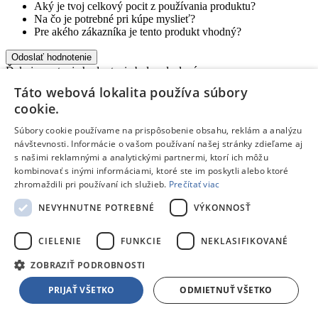
Aký je tvoj celkový pocit z používania produktu?
Na čo je potrebné pri kúpe myslieť?
Pre akého zákazníka je tento produkt vhodný?
Odoslať hodnotenie
Ďakujeme, tvoje hodnotenie bolo odoslané.
Blog
De’Longhi ECAM450.65.S Eletta Explore
Táto webová lokalita používa súbory
cookie.
Nový automatický kávovar Eletta Explore od spoločnosti
De'Longhi ponúka viac ako 50 nápojov.
Súbory cookie používame na prispôsobenie obsahu, reklám a analýzu
návštevnosti. Informácie o vašom používaní našej stránky zdieľame aj
Čítať článok
s našimi reklamnými a analytickými partnermi, ktorí ich môžu
Blog
Navigačné schopnosti robotických kosačiek Ecovacs
kombinovať s inými informáciami, ktoré ste im poskytli alebo ktoré
zhromaždili pri používaní ich služieb.
Prečítať viac
Inteligentné robotické kosačky Ecovacs sa navigujú a kosia bez
potreby inštalácie obvodových káblov. Zabudnite na zložitú,
NEVYHNUTNE POTREBNÉ
VÝKONNOSŤ
finančne nákladnú a dlhotrvajúcu inštaláciu. Robotická kosačka je
pripravená už za pár minút. Inteligentné plánovanie kosenia,
CIELENIE
FUNKCIE
NEKLASIFIKOVANÉ
vyhýbanie sa prekážkam či zakázané zóny sú pri robotických
kosačkách Ecovacs samozrejmosťou.
ZOBRAZIŤ PODROBNOSTI
Čítať článok
PRIJAŤ VŠETKO
ODMIETNUŤ VŠETKO
Záleží nám na našich zákazníkoch.
Spoznaj nás a zisti, prečo sa
nákup u nás skutočne oplatí.