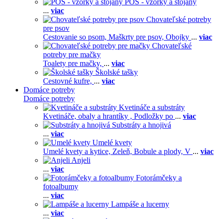
POS - vzorky a stojany
...
viac
Chovateľské potreby
pre psov
Cestovanie so psom,
Maškrty pre psov,
Obojky
...
viac
Chovateľské
potreby pre mačky
Toalety pre mačky,
...
viac
Školské tašky
Cestovné kufre,
...
viac
Domáce potreby
Domáce potreby
Kvetináče a substráty
Kvetináče, obaly a hrantíky ,
Podložky po
...
viac
Substráty a hnojivá
...
viac
Umelé kvety
Umelé kvety a kytice,
Zeleň,
Bobule a plody,
V
...
viac
Anjeli
...
viac
Fotorámčeky a
fotoalbumy
...
viac
Lampáše a lucerny
...
viac