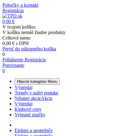
Pobočky a kontakt
Registrácia
0,00 €
V tvojom košíku:
V košíku nemáš žiadne produkty
Celková suma:
0,00 €
s DPH
Prejsť do nákupného košíka
0
Prihlásenie
Registrácia
Porovnanie
0
Hlavné kategórie
Menu
Výpredaj
Trendy v našej ponuke
%
Super akcie
Akcie
Výpredaj
Klubové ceny
Vybrané značky
Elektro a spotrebiče
Elektro a spotrebiče