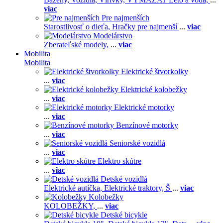
viac
Pre najmenších
Starostlivosť o dieťa,
Hračky pre najmenší
...
viac
Modelárstvo
Zberateľské modely,
...
viac
Mobilita
Mobilita
Elektrické štvorkolky
...
viac
Elektrické kolobežky
...
viac
Elektrické motorky
...
viac
Benzínové motorky
...
viac
Seniorské vozidlá
...
viac
Elektro skútre
...
viac
Detské vozidlá
Elektrické autíčka,
Elektrické traktory,
Š
...
viac
Kolobežky
KOLOBEŽKY,
...
viac
Detské bicykle