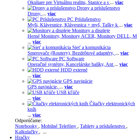
Okuliare pre Virtuálnu realitu,
Stanice a s
...
viac
Drony a príslušenstvo
Drony,
...
viac
PC Príslušenstvo
Myši,
Klávesnice,
Klávesnica + myš,
Tašky k
...
viac
Monitory a displeje
Herné Monitory,
Monitory ACER,
Monitory DELL,
M
...
viac
Sieť a komunikácia
Smerovače (Routery),
Bezdrôtové adaptéry,
...
viac
PC Software
Operačné systémy,
Kancelárske balíky,
Ant
...
viac
HDD externé
...
viac
GPS navigácie
GPS navigácie,
...
viac
USB kľúče
...
viac
Čítačky elektronických
kníh
...
viac
Odporúčame:
Notebooky
,
Mobilné Telefóny
,
Tablety a príslušenstvo
,
Kalkulačky
, ...
Hračky