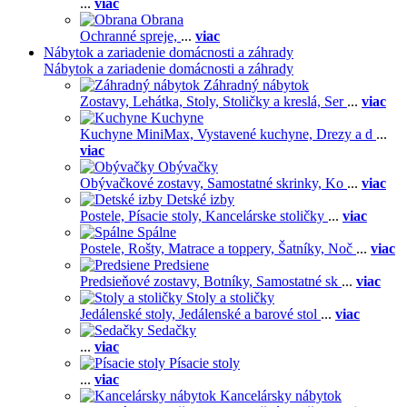
...
viac
Obrana
Ochranné spreje,
...
viac
Nábytok a zariadenie domácnosti a záhrady
Nábytok a zariadenie domácnosti a záhrady
Záhradný nábytok
Zostavy,
Lehátka,
Stoly,
Stoličky a kreslá,
Ser
...
viac
Kuchyne
Kuchyne MiniMax,
Vystavené kuchyne,
Drezy a d
...
viac
Obývačky
Obývačkové zostavy,
Samostatné skrinky,
Ko
...
viac
Detské izby
Postele,
Písacie stoly,
Kancelárske stoličky
...
viac
Spálne
Postele,
Rošty,
Matrace a toppery,
Šatníky,
Noč
...
viac
Predsiene
Predsieňové zostavy,
Botníky,
Samostatné sk
...
viac
Stoly a stoličky
Jedálenské stoly,
Jedálenské a barové stol
...
viac
Sedačky
...
viac
Písacie stoly
...
viac
Kancelársky nábytok