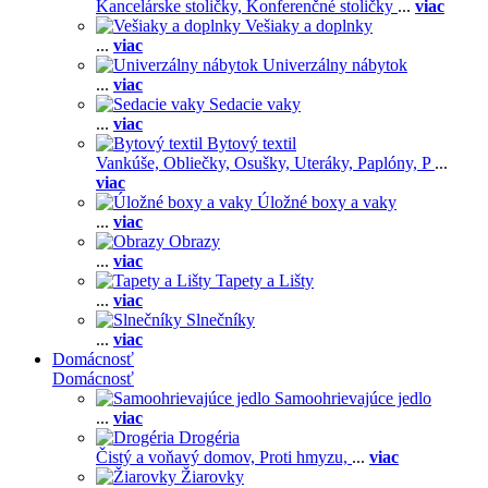
Kancelárske stoličky,
Konferenčné stoličky
...
viac
Vešiaky a doplnky
...
viac
Univerzálny nábytok
...
viac
Sedacie vaky
...
viac
Bytový textil
Vankúše,
Obliečky,
Osušky,
Uteráky,
Paplóny,
P
...
viac
Úložné boxy a vaky
...
viac
Obrazy
...
viac
Tapety a Lišty
...
viac
Slnečníky
...
viac
Domácnosť
Domácnosť
Samoohrievajúce jedlo
...
viac
Drogéria
Čistý a voňavý domov,
Proti hmyzu,
...
viac
Žiarovky