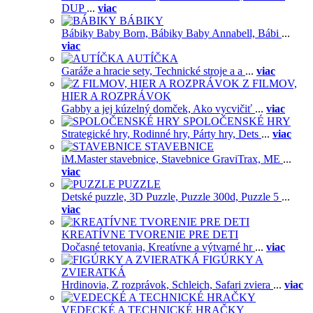
DUP
...
viac
BÁBIKY
Bábiky Baby Born,
Bábiky Baby Annabell,
Bábi
...
viac
AUTÍČKA
Garáže a hracie sety,
Technické stroje a a
...
viac
Z FILMOV,
HIER A ROZPRÁVOK
Gabby a jej kúzelný domček,
Ako vycvičiť
...
viac
SPOLOČENSKÉ HRY
Strategické hry,
Rodinné hry,
Párty hry,
Dets
...
viac
STAVEBNICE
iM.Master stavebnice,
Stavebnice GraviTrax,
ME
...
viac
PUZZLE
Detské puzzle,
3D Puzzle,
Puzzle 300d,
Puzzle 5
...
viac
KREATÍVNE TVORENIE PRE DETI
Dočasné tetovania,
Kreatívne a výtvarné hr
...
viac
FIGÚRKY A
ZVIERATKÁ
Hrdinovia,
Z rozprávok,
Schleich,
Safari zviera
...
viac
VEDECKÉ A TECHNICKÉ HRAČKY