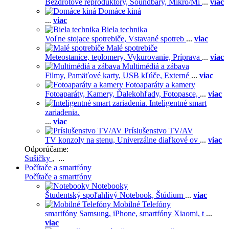
Bezdrôtové reproduktory,
Soundbary,
Mikro/Mi
...
viac
Domáce kiná
...
viac
Biela technika
Voľne stojace spotrebiče,
Vstavané spotreb
...
viac
Malé spotrebiče
Meteostanice, teplomery,
Vykurovanie,
Príprava
...
viac
Multimédiá a zábava
Filmy,
Pamäťové karty,
USB kľúče,
Externé
...
viac
Fotoaparáty a kamery
Fotoaparáty,
Kamery,
Ďalekohľady,
Fotopasce,
...
viac
Inteligentné smart
zariadenia.
...
viac
Príslušenstvo TV/AV
TV konzoly na stenu,
Univerzálne diaľkové ov
...
viac
Odporúčame:
Sušičky
, ...
Počítače a smartfóny
Počítače a smartfóny
Notebooky
Študentský spoľahlivý Notebook,
Štúdium
...
viac
Mobilné Telefóny
smartfóny Samsung,
iPhone,
smartfóny Xiaomi,
t
...
viac