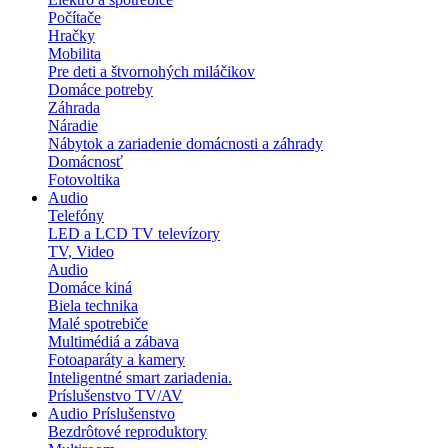
Počítače
Hračky
Mobilita
Pre deti a štvornohých miláčikov
Domáce potreby
Záhrada
Náradie
Nábytok a zariadenie domácnosti a záhrady
Domácnosť
Fotovoltika
Audio
Telefóny
LED a LCD TV televízory
TV, Video
Audio
Domáce kiná
Biela technika
Malé spotrebiče
Multimédiá a zábava
Fotoaparáty a kamery
Inteligentné smart zariadenia.
Príslušenstvo TV/AV
Audio Príslušenstvo
Bezdrôtové reproduktory