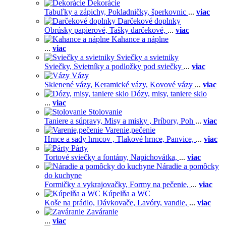
Dekorácie
Tabuľky a zápichy,
Pokladničky, šperkovnic
...
viac
Darčekové doplnky
Obrúsky papierové,
Tašky darčekové,
...
viac
Kahance a náplne
...
viac
Sviečky a svietniky
Sviečky,
Svietníky a podložky pod sviečky
...
viac
Vázy
Sklenené vázy,
Keramické vázy,
Kovové vázy
...
viac
Dózy, misy, taniere sklo
...
viac
Stolovanie
Taniere a súpravy,
Misy a misky ,
Príbory,
Poh
...
viac
Varenie,pečenie
Hrnce a sady hrncov ,
Tlakové hrnce,
Panvice,
...
viac
Párty
Tortové sviečky a fontány,
Napichovátka,
...
viac
Náradie a pomôcky
do kuchyne
Formičky a vykrajovačky,
Formy na pečenie,
...
viac
Kúpelňa a WC
Koše na prádlo,
Dávkovače,
Lavóry, vandle,
...
viac
Zaváranie
...
viac