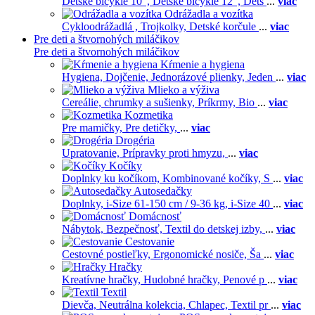
Detské bicykle 10",
Detské bicykle 12",
Dets
...
viac
Odrážadla a vozítka
Cykloodrážadlá ,
Trojkolky,
Detské korčule
...
viac
Pre deti a štvornohých miláčikov
Pre deti a štvornohých miláčikov
Kŕmenie a hygiena
Hygiena,
Dojčenie,
Jednorázové plienky,
Jeden
...
viac
Mlieko a výživa
Cereálie, chrumky a sušienky,
Príkrmy,
Bio
...
viac
Kozmetika
Pre mamičky,
Pre detičky,
...
viac
Drogéria
Upratovanie,
Prípravky proti hmyzu,
...
viac
Kočíky
Doplnky ku kočíkom,
Kombinované kočíky,
S
...
viac
Autosedačky
Doplnky,
i-Size 61-150 cm / 9-36 kg,
i-Size 40
...
viac
Domácnosť
Nábytok,
Bezpečnosť,
Textil do detskej izby,
...
viac
Cestovanie
Cestovné postieľky,
Ergonomické nosiče,
Ša
...
viac
Hračky
Kreatívne hračky,
Hudobné hračky,
Penové p
...
viac
Textil
Dievča,
Neutrálna kolekcia,
Chlapec,
Textil pr
...
viac