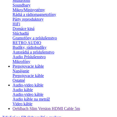
Multiroom
Soundbary
Mikro/Minisystémy
Rádiá a rádiomagnetofóny
Párty reproduktory
HiFi
Domáce kiná
Slúchadlá
Gramofóny a príslušenstvo
RETRO AUDIO
Budíky, rádiobudíky
Autorádiá a príslušenstvo
Audio Príslušenstvo
Mikrofóny
Prepojovacie káble
Napájanie
Prepojovacie káble
Ostatné
Audio-video káble
Audio káble
Audio-video káble
Audio káble na metráž
Video káble
Oehlbach Slim Version HDMI Cable 5m