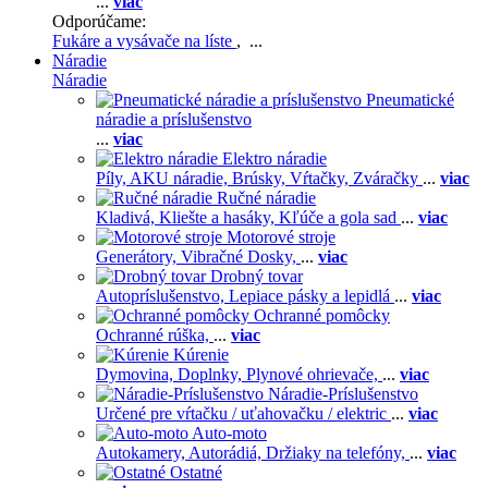
...
viac
Odporúčame:
Fukáre a vysávače na líste
, ...
Náradie
Náradie
Pneumatické
náradie a príslušenstvo
...
viac
Elektro náradie
Píly,
AKU náradie,
Brúsky,
Vŕtačky,
Zváračky
...
viac
Ručné náradie
Kladivá,
Kliešte a hasáky,
Kľúče a gola sad
...
viac
Motorové stroje
Generátory,
Vibračné Dosky,
...
viac
Drobný tovar
Autopríslušenstvo,
Lepiace pásky a lepidlá
...
viac
Ochranné pomôcky
Ochranné rúška,
...
viac
Kúrenie
Dymovina,
Doplnky,
Plynové ohrievače,
...
viac
Náradie-Príslušenstvo
Určené pre vŕtačku / uťahovačku / elektric
...
viac
Auto-moto
Autokamery,
Autorádiá,
Držiaky na telefóny,
...
viac
Ostatné