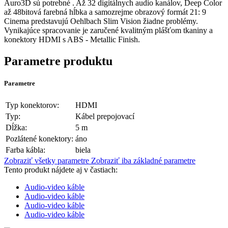
Auro3D sú potrebné . Až 32 digitálnych audio kanálov, Deep Color
až 48bitová farebná hĺbka a samozrejme obrazový formát 21: 9
Cinema predstavujú Oehlbach Slim Vision žiadne problémy.
Vynikajúce spracovanie je zaručené kvalitným plášťom tkaniny a
konektory HDMI s ABS - Metallic Finish.
Parametre produktu
Parametre
Typ konektorov:
HDMI
Typ:
Kábel prepojovací
Dĺžka:
5 m
Pozlátené konektory:
áno
Farba kábla:
biela
Zobraziť všetky parametre
Zobraziť iba základné parametre
Tento produkt nájdete aj v častiach:
Audio-video káble
Audio-video káble
Audio-video káble
Audio-video káble