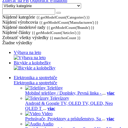
Zdieľať na FB
Odporučiť e-mailom
Nájdené kategórie
{{ getModelCount('Categories') }}
Nájdení výrobcovia
{{ getModelCount('Manufacturers') }}
Nájdené modelové rady
{{ getModelCount('Brands') }}
Nájdené články
{{ getModelCount('Articles') }}
Zobraziť všetky výsledky
{{ matchesCount }}
Žiadne výsledky
Výbava na leto
Bicykle a kolobežky
Elektronika a spotrebiče
Elektronika a spotrebiče
Telefóny
Mobilné telefóny / Doplnky,
Pevná linka -
...
viac
Televízory
Android & Google TV,
OLED TV,
QLED, Neo
QLED T
...
viac
Video
Prehrávače,
Projektory a príslušenstvo,
Sa
...
viac
Audio