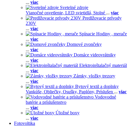
...
viac
Svetelné zdroje
Vianočné osvetlenie,
LED svietidlá,
Stolné
...
viac
Predlžovacie prívody
230V
...
viac
Spínacie Hodiny , merače
...
viac
Domové zvončeky
...
viac
Domáce videovrátniky
...
viac
Elektroinštalačný materiál
...
viac
Zámky, vložky trezory
...
viac
Bytový textil a doplnky
Vankúše,
Obliečky,
Osušky,
Paplóny,
Príslušen
...
viac
Vodovodné
batérie a príslušenstvo
...
viac
Úložné boxy
...
viac
Fotovoltika