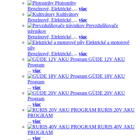
Plotostrihy
Benzínové,
Elektrické,
...
viac
Kultivátory
Benzínové,
Elektrické,
...
viac
Prevzdušňovače
trávnikov
Benzínové,
Elektrické,
...
viac
Elektrické a motorové
píly
Benzínové,
Elektrické,
...
viac
GÜDE 12V AKU
Program
...
viac
GÜDE 18V AKU
Program
...
viac
GÜDE 20V AKU
Program
...
viac
RURIS 20V AKU
PROGRAM
...
viac
RURIS 40V AKU
PROGRAM
...
viac