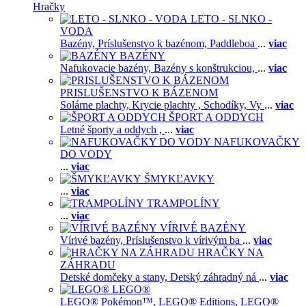
Hračky
LETO - SLNKO -
VODA
Bazény,
Príslušenstvo k bazénom,
Paddleboa
...
viac
BAZÉNY
Nafukovacie bazény,
Bazény s konštrukciou,
...
viac
PRISLUŠENSTVO K BÁZENOM
Solárne plachty,
Krycie plachty ,
Schodíky,
Vy
...
viac
ŠPORT A ODDYCH
Letné športy a oddych ,
...
viac
NAFUKOVAČKY
DO VODY
...
viac
ŠMYKĽAVKY
...
viac
TRAMPOLÍNY
...
viac
VÍRIVÉ BAZÉNY
Vírivé bazény,
Príslušenstvo k vírivým ba
...
viac
HRAČKY NA
ZÁHRADU
Detské domčeky a stany,
Detský záhradný ná
...
viac
LEGO®
LEGO® Pokémon™,
LEGO® Editions,
LEGO®