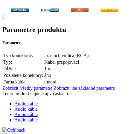
ť.
Parametre produktu
Parametre
Typ konektorov:
2x cinch vidlica (RCA)
Typ:
Kábel prepojovací
Dĺžka:
1 m
Pozlátené konektory:
áno
Farba kábla:
modrá
Zobraziť všetky parametre
Zobraziť iba základné parametre
Tento produkt nájdete aj v častiach:
Audio káble
Audio káble
Audio káble
Audio káble