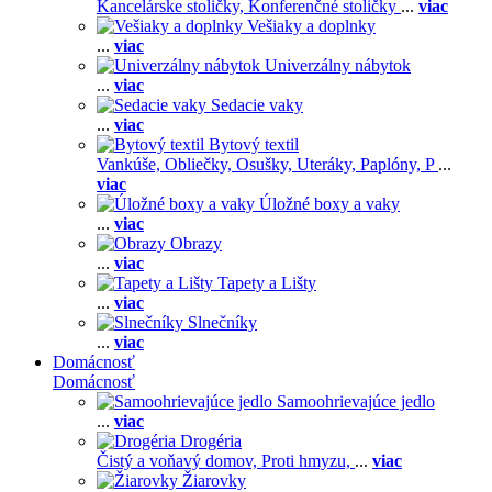
Kancelárske stoličky,
Konferenčné stoličky
...
viac
Vešiaky a doplnky
...
viac
Univerzálny nábytok
...
viac
Sedacie vaky
...
viac
Bytový textil
Vankúše,
Obliečky,
Osušky,
Uteráky,
Paplóny,
P
...
viac
Úložné boxy a vaky
...
viac
Obrazy
...
viac
Tapety a Lišty
...
viac
Slnečníky
...
viac
Domácnosť
Domácnosť
Samoohrievajúce jedlo
...
viac
Drogéria
Čistý a voňavý domov,
Proti hmyzu,
...
viac
Žiarovky