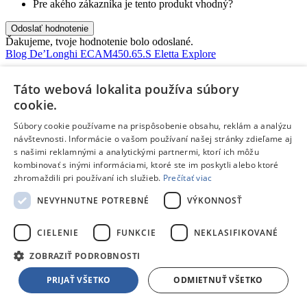
Pre akého zákazníka je tento produkt vhodný?
Odoslať hodnotenie
Ďakujeme, tvoje hodnotenie bolo odoslané.
Blog
De’Longhi ECAM450.65.S Eletta Explore
Nový automatický kávovar Eletta Explore od spoločnosti
Táto webová lokalita používa súbory
De'Longhi ponúka viac ako 50 nápojov.
cookie.
Čítať článok
Súbory cookie používame na prispôsobenie obsahu, reklám a analýzu
Blog
Navigačné schopnosti robotických kosačiek Ecovacs
návštevnosti. Informácie o vašom používaní našej stránky zdieľame aj
s našimi reklamnými a analytickými partnermi, ktorí ich môžu
Inteligentné robotické kosačky Ecovacs sa navigujú a kosia bez
kombinovať s inými informáciami, ktoré ste im poskytli alebo ktoré
potreby inštalácie obvodových káblov. Zabudnite na zložitú,
zhromaždili pri používaní ich služieb.
Prečítať viac
finančne nákladnú a dlhotrvajúcu inštaláciu. Robotická kosačka je
pripravená už za pár minút. Inteligentné plánovanie kosenia,
NEVYHNUTNE POTREBNÉ
VÝKONNOSŤ
vyhýbanie sa prekážkam či zakázané zóny sú pri robotických
kosačkách Ecovacs samozrejmosťou.
CIELENIE
FUNKCIE
NEKLASIFIKOVANÉ
Čítať článok
ZOBRAZIŤ PODROBNOSTI
Záleží nám na našich zákazníkoch.
Spoznaj nás a zisti, prečo sa
nákup u nás skutočne oplatí.
PRIJAŤ VŠETKO
ODMIETNUŤ VŠETKO
Nevieš sa rozhodnúť alebo potrebuješ poradiť?
Neváhaj a obráť
sa na našich odborníkov, sú tu len pre teba!