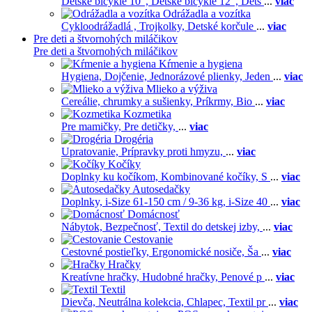
Detské bicykle 10",
Detské bicykle 12",
Dets
...
viac
Odrážadla a vozítka
Cykloodrážadlá ,
Trojkolky,
Detské korčule
...
viac
Pre deti a štvornohých miláčikov
Pre deti a štvornohých miláčikov
Kŕmenie a hygiena
Hygiena,
Dojčenie,
Jednorázové plienky,
Jeden
...
viac
Mlieko a výživa
Cereálie, chrumky a sušienky,
Príkrmy,
Bio
...
viac
Kozmetika
Pre mamičky,
Pre detičky,
...
viac
Drogéria
Upratovanie,
Prípravky proti hmyzu,
...
viac
Kočíky
Doplnky ku kočíkom,
Kombinované kočíky,
S
...
viac
Autosedačky
Doplnky,
i-Size 61-150 cm / 9-36 kg,
i-Size 40
...
viac
Domácnosť
Nábytok,
Bezpečnosť,
Textil do detskej izby,
...
viac
Cestovanie
Cestovné postieľky,
Ergonomické nosiče,
Ša
...
viac
Hračky
Kreatívne hračky,
Hudobné hračky,
Penové p
...
viac
Textil
Dievča,
Neutrálna kolekcia,
Chlapec,
Textil pr
...
viac