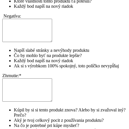
Ktoré vlastnosti tohto produktu ťa potešili?
Každý bod napíš na nový riadok
Negatíva:
Napíš slabé stránky a nevýhody produktu
Čo by mohlo byť na produkte lepšie?
Každý bod napíš na nový riadok
Ak si s výrobkom 100% spokojný, toto políčko nevypĺňaj
Zhrnutie:
*
Kúpil by si si tento produkt znova? Alebo by si zvažoval iný?
Prečo?
Aký je tvoj celkový pocit z používania produktu?
Na čo je potrebné pri kúpe myslieť?