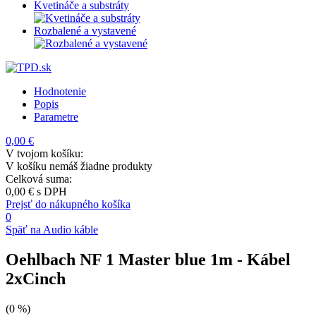
Kvetináče a substráty
Rozbalené a vystavené
Hodnotenie
Popis
Parametre
0,00 €
V tvojom košíku:
V košíku nemáš žiadne produkty
Celková suma:
0,00 €
s DPH
Prejsť do nákupného košíka
0
Späť na Audio káble
Oehlbach NF 1 Master blue 1m
- Kábel
2xCinch
(0 %)