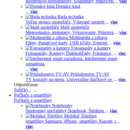
Bezdrôtové reproduktory,
Soundbary,
Mikro/Mi
...
viac
Domáce kiná
...
viac
Biela technika
Voľne stojace spotrebiče,
Vstavané spotreb
...
viac
Malé spotrebiče
Meteostanice, teplomery,
Vykurovanie,
Príprava
...
viac
Multimédiá a zábava
Filmy,
Pamäťové karty,
USB kľúče,
Externé
...
viac
Fotoaparáty a kamery
Fotoaparáty,
Kamery,
Ďalekohľady,
Fotopasce,
...
viac
Inteligentné smart
zariadenia.
...
viac
Príslušenstvo TV/AV
TV konzoly na stenu,
Univerzálne diaľkové ov
...
viac
Odporúčame:
Sušičky
, ...
Počítače a smartfóny
Počítače a smartfóny
Notebooky
Študentský spoľahlivý Notebook,
Štúdium
...
viac
Mobilné Telefóny
smartfóny Samsung,
iPhone,
smartfóny Xiaomi,
t
...
viac