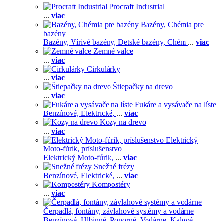
Procraft Industrial
...
viac
Bazény, Chémia pre
bazény
Bazény,
Vírivé bazény,
Detské bazény,
Chém
...
viac
Zemné valce
...
viac
Cirkulárky
...
viac
Štiepačky na drevo
...
viac
Fukáre a vysávače na líste
Benzínové,
Elektrické,
...
viac
Kozy na drevo
...
viac
Elektrický
Moto-fúrik, príslušenstvo
Elektrický Moto-fúrik,
...
viac
Snežné frézy
Benzínové,
Elektrické,
...
viac
Kompostéry
...
viac
Čerpadlá, fontány, závlahové systémy a vodárne
Benzínové,
Hlbinné,
Ponorné,
Vodárne,
Kalové,
...