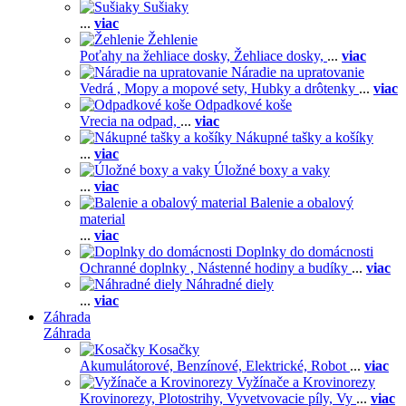
Sušiaky
...
viac
Žehlenie
Poťahy na žehliace dosky,
Žehliace dosky,
...
viac
Náradie na upratovanie
Vedrá ,
Mopy a mopové sety,
Hubky a drôtenky
...
viac
Odpadkové koše
Vrecia na odpad,
...
viac
Nákupné tašky a košíky
...
viac
Úložné boxy a vaky
...
viac
Balenie a obalový
material
...
viac
Doplnky do domácnosti
Ochranné doplnky ,
Nástenné hodiny a budíky
...
viac
Náhradné diely
...
viac
Záhrada
Záhrada
Kosačky
Akumulátorové,
Benzínové,
Elektrické,
Robot
...
viac
Vyžínače a Krovinorezy
Krovinorezy,
Plotostrihy,
Vyvetvovacie píly,
Vy
...
viac