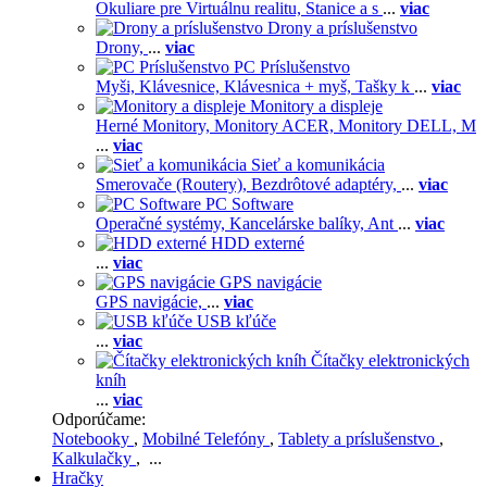
Okuliare pre Virtuálnu realitu,
Stanice a s
...
viac
Drony a príslušenstvo
Drony,
...
viac
PC Príslušenstvo
Myši,
Klávesnice,
Klávesnica + myš,
Tašky k
...
viac
Monitory a displeje
Herné Monitory,
Monitory ACER,
Monitory DELL,
M
...
viac
Sieť a komunikácia
Smerovače (Routery),
Bezdrôtové adaptéry,
...
viac
PC Software
Operačné systémy,
Kancelárske balíky,
Ant
...
viac
HDD externé
...
viac
GPS navigácie
GPS navigácie,
...
viac
USB kľúče
...
viac
Čítačky elektronických
kníh
...
viac
Odporúčame:
Notebooky
,
Mobilné Telefóny
,
Tablety a príslušenstvo
,
Kalkulačky
, ...
Hračky