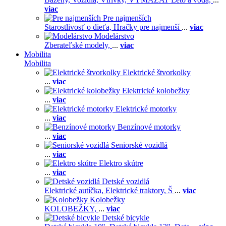
viac
Pre najmenších
Starostlivosť o dieťa,
Hračky pre najmenší
...
viac
Modelárstvo
Zberateľské modely,
...
viac
Mobilita
Mobilita
Elektrické štvorkolky
...
viac
Elektrické kolobežky
...
viac
Elektrické motorky
...
viac
Benzínové motorky
...
viac
Seniorské vozidlá
...
viac
Elektro skútre
...
viac
Detské vozidlá
Elektrické autíčka,
Elektrické traktory,
Š
...
viac
Kolobežky
KOLOBEŽKY,
...
viac
Detské bicykle