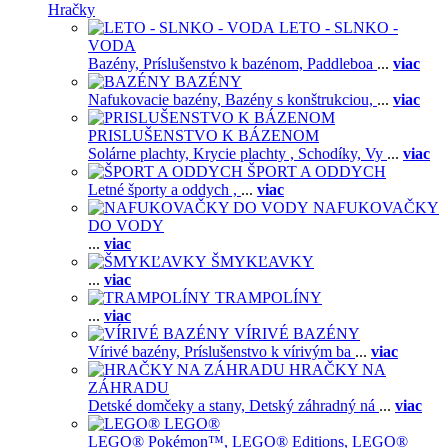
Hračky
LETO - SLNKO -
VODA
Bazény,
Príslušenstvo k bazénom,
Paddleboa
...
viac
BAZÉNY
Nafukovacie bazény,
Bazény s konštrukciou,
...
viac
PRISLUŠENSTVO K BÁZENOM
Solárne plachty,
Krycie plachty ,
Schodíky,
Vy
...
viac
ŠPORT A ODDYCH
Letné športy a oddych ,
...
viac
NAFUKOVAČKY
DO VODY
...
viac
ŠMYKĽAVKY
...
viac
TRAMPOLÍNY
...
viac
VÍRIVÉ BAZÉNY
Vírivé bazény,
Príslušenstvo k vírivým ba
...
viac
HRAČKY NA
ZÁHRADU
Detské domčeky a stany,
Detský záhradný ná
...
viac
LEGO®
LEGO® Pokémon™,
LEGO® Editions,
LEGO®