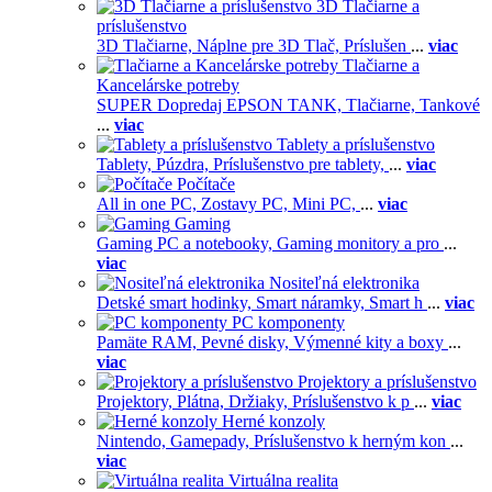
3D Tlačiarne a
príslušenstvo
3D Tlačiarne,
Náplne pre 3D Tlač,
Príslušen
...
viac
Tlačiarne a
Kancelárske potreby
SUPER Dopredaj EPSON TANK,
Tlačiarne,
Tankové
...
viac
Tablety a príslušenstvo
Tablety,
Púzdra,
Príslušenstvo pre tablety,
...
viac
Počítače
All in one PC,
Zostavy PC,
Mini PC,
...
viac
Gaming
Gaming PC a notebooky,
Gaming monitory a pro
...
viac
Nositeľná elektronika
Detské smart hodinky,
Smart náramky,
Smart h
...
viac
PC komponenty
Pamäte RAM,
Pevné disky,
Výmenné kity a boxy
...
viac
Projektory a príslušenstvo
Projektory,
Plátna,
Držiaky,
Príslušenstvo k p
...
viac
Herné konzoly
Nintendo,
Gamepady,
Príslušenstvo k herným kon
...
viac
Virtuálna realita