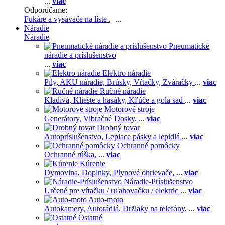
...
viac
Odporúčame:
Fukáre a vysávače na líste
, ...
Náradie
Náradie
Pneumatické
náradie a príslušenstvo
...
viac
Elektro náradie
Píly,
AKU náradie,
Brúsky,
Vŕtačky,
Zváračky
...
viac
Ručné náradie
Kladivá,
Kliešte a hasáky,
Kľúče a gola sad
...
viac
Motorové stroje
Generátory,
Vibračné Dosky,
...
viac
Drobný tovar
Autopríslušenstvo,
Lepiace pásky a lepidlá
...
viac
Ochranné pomôcky
Ochranné rúška,
...
viac
Kúrenie
Dymovina,
Doplnky,
Plynové ohrievače,
...
viac
Náradie-Príslušenstvo
Určené pre vŕtačku / uťahovačku / elektric
...
viac
Auto-moto
Autokamery,
Autorádiá,
Držiaky na telefóny,
...
viac
Ostatné