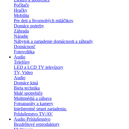
Počítače
Hračky
Mobilita
Pre deti a štvornohých miláčikov
Domáce potreby
Záhrada
Náradie
Nábytok a zariadenie domácnosti a záhrady
Domácnosť
Fotovoltika
Audio
Telefóny
LED a LCD TV televízory
TV, Video
Audio
Domáce kiná
Biela technika
Malé spotrebiče
Multimédiá a zábava
Fotoaparáty a kamery
Inteligentné smart zariadenia.
Príslušenstvo TV/AV
Audio Príslušenstvo
Bezdrôtové reproduktory