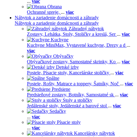
...
viac
Obrana
Ochranné spreje,
...
viac
Nábytok a zariadenie domácnosti a záhrady
Nábytok a zariadenie domácnosti a záhrady
Záhradný nábytok
Zostavy,
Lehátka,
Stoly,
Stoličky a kreslá,
Ser
...
viac
Kuchyne
Kuchyne MiniMax,
Vystavené kuchyne,
Drezy a d
...
viac
Obývačky
Obývačkové zostavy,
Samostatné skrinky,
Ko
...
viac
Detské izby
Postele,
Písacie stoly,
Kancelárske stoličky
...
viac
Spálne
Postele,
Rošty,
Matrace a toppery,
Šatníky,
Noč
...
viac
Predsiene
Predsieňové zostavy,
Botníky,
Samostatné sk
...
viac
Stoly a stoličky
Jedálenské stoly,
Jedálenské a barové stol
...
viac
Sedačky
...
viac
Písacie stoly
...
viac
Kancelársky nábytok