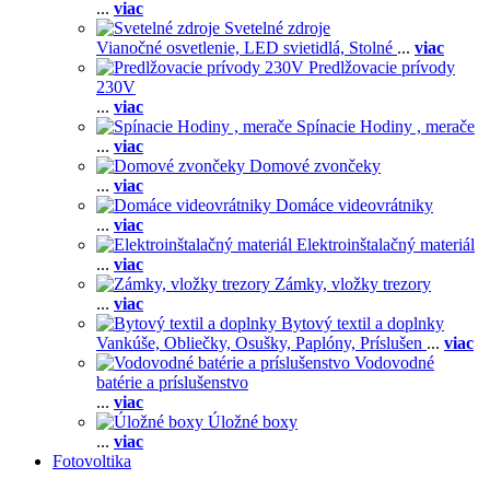
...
viac
Svetelné zdroje
Vianočné osvetlenie,
LED svietidlá,
Stolné
...
viac
Predlžovacie prívody
230V
...
viac
Spínacie Hodiny , merače
...
viac
Domové zvončeky
...
viac
Domáce videovrátniky
...
viac
Elektroinštalačný materiál
...
viac
Zámky, vložky trezory
...
viac
Bytový textil a doplnky
Vankúše,
Obliečky,
Osušky,
Paplóny,
Príslušen
...
viac
Vodovodné
batérie a príslušenstvo
...
viac
Úložné boxy
...
viac
Fotovoltika