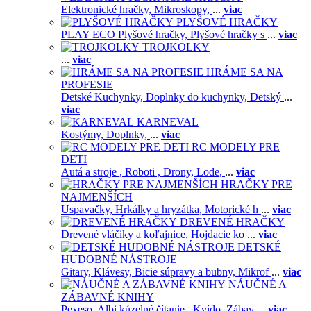
Elektronické hračky,
Mikroskopy,
...
viac
PLYŠOVÉ HRAČKY
PLAY ECO Plyšové hračky,
Plyšové hračky s
...
viac
TROJKOLKY
...
viac
HRÁME SA NA
PROFESIE
Detské Kuchynky,
Doplnky do kuchynky,
Detský
...
viac
KARNEVAL
Kostýmy,
Doplnky,
...
viac
RC MODELY PRE
DETI
Autá a stroje ,
Roboti ,
Drony,
Lode,
...
viac
HRAČKY PRE
NAJMENŠÍCH
Uspavačky,
Hrkálky a hryzátka,
Motorické h
...
viac
DREVENÉ HRAČKY
Drevené vláčiky a koľajnice,
Hojdacie ko
...
viac
DETSKÉ
HUDOBNÉ NÁSTROJE
Gitary,
Klávesy,
Bicie súpravy a bubny,
Mikrof
...
viac
NÁUČNÉ A
ZÁBAVNÉ KNIHY
Pexeso,
Albi kúzelné čítanie ,
Kvído,
Zábav
...
viac