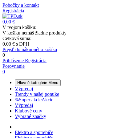
Pobočky a kontakt
Registrácia
0,00 €
V tvojom košíku:
V košíku nemáš žiadne produkty
Celková suma:
0,00 €
s DPH
Prejsť do nákupného košíka
0
Prihlásenie
Registrácia
Porovnanie
0
Hlavné kategórie
Menu
Výpredaj
Trendy v našej ponuke
%
Super akcie
Akcie
Výpredaj
Klubové ceny
Vybrané značky
Elektro a spotrebiče
Elektro a spotrebiče