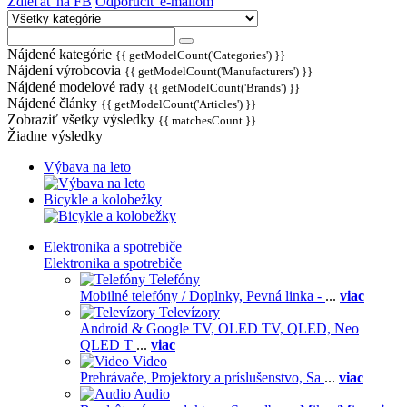
Zdieľať na FB
Odporučiť e-mailom
Nájdené kategórie
{{ getModelCount('Categories') }}
Nájdení výrobcovia
{{ getModelCount('Manufacturers') }}
Nájdené modelové rady
{{ getModelCount('Brands') }}
Nájdené články
{{ getModelCount('Articles') }}
Zobraziť všetky výsledky
{{ matchesCount }}
Žiadne výsledky
Výbava na leto
Bicykle a kolobežky
Elektronika a spotrebiče
Elektronika a spotrebiče
Telefóny
Mobilné telefóny / Doplnky,
Pevná linka -
...
viac
Televízory
Android & Google TV,
OLED TV,
QLED, Neo
QLED T
...
viac
Video
Prehrávače,
Projektory a príslušenstvo,
Sa
...
viac
Audio