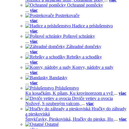
Ochranné pomôcky
...
viac
Postrekovače
...
viac
Hadice a príslušenstvo
...
viac
Poštové schránky
...
viac
Záhradné domčeky
...
viac
Rebríky a schodíky
...
viac
Konvy, nádoby a sudy
...
viac
Bandasky
...
viac
Príslušenstvo
Ku kosačkám,
K pílam,
Ku krovinorezom a vyž
...
viac
Drviče vetiev a ovocia
Nožové,
S ozubeným valcom,
...
viac
Hračky do záhrady
a pieskoviská
Šmykľavky,
Pieskoviská,
Hračky do piesku,
Ho
...
viac
Ostatné