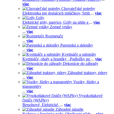
viac
Chovateľské potreby
Elektronika pre domácich miláčikov,
Strih
...
viac
Grily
Elektrické grily, panvice,
Grily na uhlie a
...
viac
Zemné vrtáky
...
viac
Rozmetače
...
viac
Pareniská a skleníky
...
viac
Kvetináče a substráty
Kvetináče, obaly a hrantíky ,
Podložky po
...
viac
Dekorácie do záhrady
...
viac
Záhradné traktory, ridery
...
viac
Voziky, fúriky a
transportéry
...
viac
Vysokotlakové
čističe (WAPky)
Benzínové,
Elektrické,
...
viac
Záhradné náradie
Nožnice a štepárske nože,
Obrábanie pôdy
...
viac