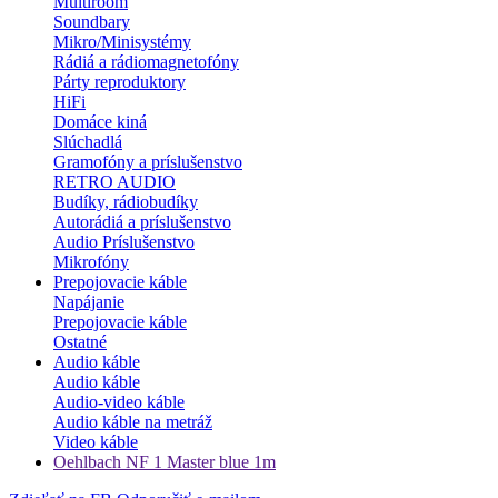
Multiroom
Soundbary
Mikro/Minisystémy
Rádiá a rádiomagnetofóny
Párty reproduktory
HiFi
Domáce kiná
Slúchadlá
Gramofóny a príslušenstvo
RETRO AUDIO
Budíky, rádiobudíky
Autorádiá a príslušenstvo
Audio Príslušenstvo
Mikrofóny
Prepojovacie káble
Napájanie
Prepojovacie káble
Ostatné
Audio káble
Audio káble
Audio-video káble
Audio káble na metráž
Video káble
Oehlbach NF 1 Master blue 1m