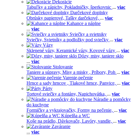
Dekorácie
Tabuľky a zápichy,
Pokladničky, šperkovnic
...
viac
Darčekové doplnky
Obrúsky papierové,
Tašky darčekové,
...
viac
Kahance a náplne
...
viac
Sviečky a svietniky
Sviečky,
Svietníky a podložky pod sviečky
...
viac
Vázy
Sklenené vázy,
Keramické vázy,
Kovové vázy
...
viac
Dózy, misy, taniere sklo
...
viac
Stolovanie
Taniere a súpravy,
Misy a misky ,
Príbory,
Poh
...
viac
Varenie,pečenie
Hrnce a sady hrncov ,
Tlakové hrnce,
Panvice,
...
viac
Párty
Tortové sviečky a fontány,
Napichovátka,
...
viac
Náradie a pomôcky
do kuchyne
Formičky a vykrajovačky,
Formy na pečenie,
...
viac
Kúpelňa a WC
Koše na prádlo,
Dávkovače,
Lavóry, vandle,
...
viac
Zaváranie
...
viac