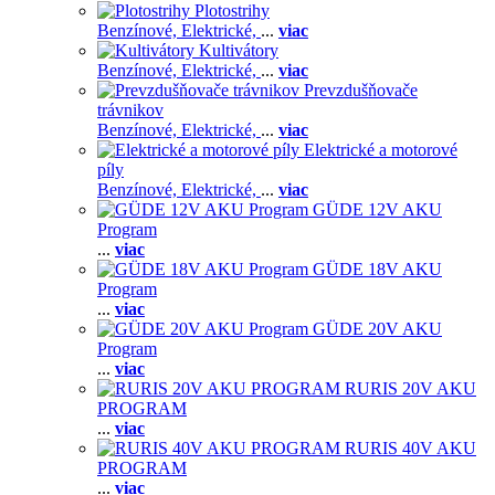
Plotostrihy
Benzínové,
Elektrické,
...
viac
Kultivátory
Benzínové,
Elektrické,
...
viac
Prevzdušňovače
trávnikov
Benzínové,
Elektrické,
...
viac
Elektrické a motorové
píly
Benzínové,
Elektrické,
...
viac
GÜDE 12V AKU
Program
...
viac
GÜDE 18V AKU
Program
...
viac
GÜDE 20V AKU
Program
...
viac
RURIS 20V AKU
PROGRAM
...
viac
RURIS 40V AKU
PROGRAM
...
viac