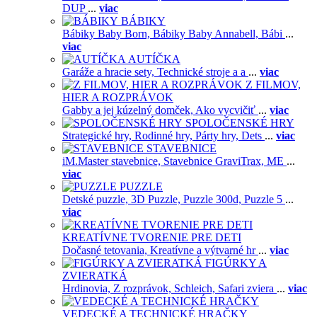
DUP
...
viac
BÁBIKY
Bábiky Baby Born,
Bábiky Baby Annabell,
Bábi
...
viac
AUTÍČKA
Garáže a hracie sety,
Technické stroje a a
...
viac
Z FILMOV,
HIER A ROZPRÁVOK
Gabby a jej kúzelný domček,
Ako vycvičiť
...
viac
SPOLOČENSKÉ HRY
Strategické hry,
Rodinné hry,
Párty hry,
Dets
...
viac
STAVEBNICE
iM.Master stavebnice,
Stavebnice GraviTrax,
ME
...
viac
PUZZLE
Detské puzzle,
3D Puzzle,
Puzzle 300d,
Puzzle 5
...
viac
KREATÍVNE TVORENIE PRE DETI
Dočasné tetovania,
Kreatívne a výtvarné hr
...
viac
FIGÚRKY A
ZVIERATKÁ
Hrdinovia,
Z rozprávok,
Schleich,
Safari zviera
...
viac
VEDECKÉ A TECHNICKÉ HRAČKY