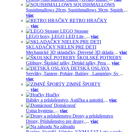
SQUISHMALLOWS
Squishmallows 20cm,
Squishmallows 30cm,
Squish
...
viac
RETRO HRAČKY
...
viac
LEGO Storage
LEGO boxy,
LEGO LED Lite,
...
viac
SKLADAČKY NIELEN PRE DETI
Mechanické 3D skladačky,
Drevené 3D sklada
...
viac
ŠKOLSKÉ POTREBY
Glóbusy,
Školské tašky,
Detské tašky,
Pera
...
viac
DETSKÁ OSLAVA
Servítky,
Taniere,
Poháre,
Balóny ,
Lampióny,
Sv
...
viac
ZIMNÉ ŠPORTY
...
viac
Hračky
Bábiky a príslušenstvo,
Autíčka a autodrá
...
viac
Domácnosť
Ústna hygiena,
...
viac
Drony a príslušenstvo
Drony,
Príslušenstvo pre drony,
...
viac
Na záhradu
Bazény,
Vozidlá,
Vírivky,
VYMAZAT Leto a voda,
...