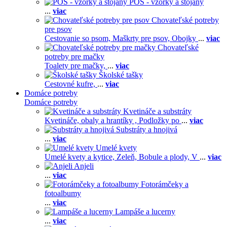
POS - vzorky a stojany
...
viac
Chovateľské potreby
pre psov
Cestovanie so psom,
Maškrty pre psov,
Obojky
...
viac
Chovateľské
potreby pre mačky
Toalety pre mačky,
...
viac
Školské tašky
Cestovné kufre,
...
viac
Domáce potreby
Domáce potreby
Kvetináče a substráty
Kvetináče, obaly a hrantíky ,
Podložky po
...
viac
Substráty a hnojivá
...
viac
Umelé kvety
Umelé kvety a kytice,
Zeleň,
Bobule a plody,
V
...
viac
Anjeli
...
viac
Fotorámčeky a
fotoalbumy
...
viac
Lampáše a lucerny
...
viac