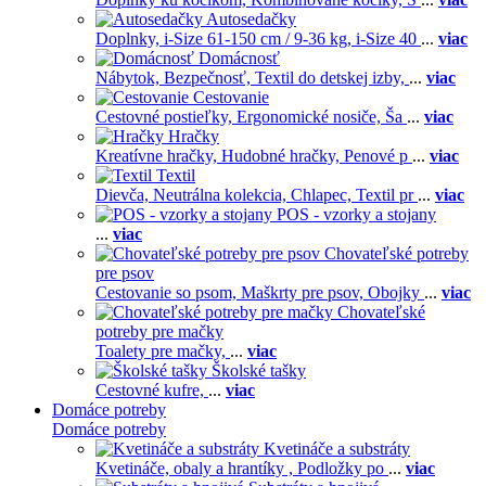
Autosedačky
Doplnky,
i-Size 61-150 cm / 9-36 kg,
i-Size 40
...
viac
Domácnosť
Nábytok,
Bezpečnosť,
Textil do detskej izby,
...
viac
Cestovanie
Cestovné postieľky,
Ergonomické nosiče,
Ša
...
viac
Hračky
Kreatívne hračky,
Hudobné hračky,
Penové p
...
viac
Textil
Dievča,
Neutrálna kolekcia,
Chlapec,
Textil pr
...
viac
POS - vzorky a stojany
...
viac
Chovateľské potreby
pre psov
Cestovanie so psom,
Maškrty pre psov,
Obojky
...
viac
Chovateľské
potreby pre mačky
Toalety pre mačky,
...
viac
Školské tašky
Cestovné kufre,
...
viac
Domáce potreby
Domáce potreby
Kvetináče a substráty
Kvetináče, obaly a hrantíky ,
Podložky po
...
viac