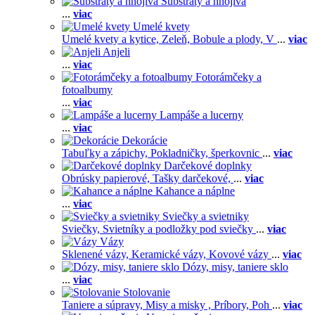
Substráty a hnojivá
...
viac
Umelé kvety
Umelé kvety a kytice,
Zeleň,
Bobule a plody,
V
...
viac
Anjeli
...
viac
Fotorámčeky a
fotoalbumy
...
viac
Lampáše a lucerny
...
viac
Dekorácie
Tabuľky a zápichy,
Pokladničky, šperkovnic
...
viac
Darčekové doplnky
Obrúsky papierové,
Tašky darčekové,
...
viac
Kahance a náplne
...
viac
Sviečky a svietniky
Sviečky,
Svietníky a podložky pod sviečky
...
viac
Vázy
Sklenené vázy,
Keramické vázy,
Kovové vázy
...
viac
Dózy, misy, taniere sklo
...
viac
Stolovanie
Taniere a súpravy,
Misy a misky ,
Príbory,
Poh
...
viac