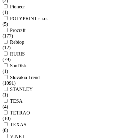
(
2
)
Pioneer
(
1
)
POLYPRINT s.r.o.
(
5
)
Procraft
(
177
)
Rebiop
(
12
)
RURIS
(
79
)
SanDisk
(
1
)
Slovakia Trend
(
1091
)
STANLEY
(
1
)
TESA
(
4
)
TETRAO
(
10
)
TEXAS
(
8
)
V-NET