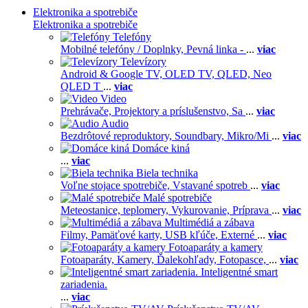
Elektronika a spotrebiče
Elektronika a spotrebiče
Telefóny
Mobilné telefóny / Doplnky,
Pevná linka -
...
viac
Televízory
Android & Google TV,
OLED TV,
QLED, Neo
QLED T
...
viac
Video
Prehrávače,
Projektory a príslušenstvo,
Sa
...
viac
Audio
Bezdrôtové reproduktory,
Soundbary,
Mikro/Mi
...
viac
Domáce kiná
...
viac
Biela technika
Voľne stojace spotrebiče,
Vstavané spotreb
...
viac
Malé spotrebiče
Meteostanice, teplomery,
Vykurovanie,
Príprava
...
viac
Multimédiá a zábava
Filmy,
Pamäťové karty,
USB kľúče,
Externé
...
viac
Fotoaparáty a kamery
Fotoaparáty,
Kamery,
Ďalekohľady,
Fotopasce,
...
viac
Inteligentné smart
zariadenia.
...
viac