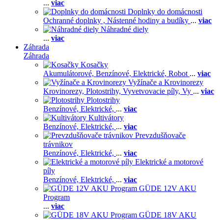
...
viac
Doplnky do domácnosti
Ochranné doplnky ,
Nástenné hodiny a budíky
...
viac
Náhradné diely
...
viac
Záhrada
Záhrada
Kosačky
Akumulátorové,
Benzínové,
Elektrické,
Robot
...
viac
Vyžínače a Krovinorezy
Krovinorezy,
Plotostrihy,
Vyvetvovacie píly,
Vy
...
viac
Plotostrihy
Benzínové,
Elektrické,
...
viac
Kultivátory
Benzínové,
Elektrické,
...
viac
Prevzdušňovače
trávnikov
Benzínové,
Elektrické,
...
viac
Elektrické a motorové
píly
Benzínové,
Elektrické,
...
viac
GÜDE 12V AKU
Program
...
viac
GÜDE 18V AKU