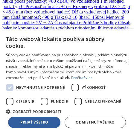
hluku počas prevádzky: <80 dB(A) vo vzdialenosti 1 m Nabíjací
port: Typ C Presnosť snímača: ±1psi Rozmery výrobku: 123 × 75,5
× 45,8 mm (bez vzduchovej hadice) Dĺžka vzduchovej hadice: 200
mm Čistá hmotnosť: 490 g Tlak: 0,2-10,3bar/3-150psi Menovité
nabíjacie napätie: 5V ⎓ 2A Čas nabíjania: Približne 3 hodiny Obsah
balenia: kompresor, adaptér s rýchlym pripojením, ihlicový adaptér,
presta adaptér, vrecko na uskladnenie, nabíjací kábel, používateľská
Táto webová lokalita používa súbory
príručka
Doprava zdarma
cookie.
Súbory cookie používame na prispôsobenie obsahu, reklám a analýzu
Na objednávku
49,95 €
s DPH
návštevnosti. Informácie o vašom používaní našej stránky zdieľame aj
s našimi reklamnými a analytickými partnermi, ktorí ich môžu
Pridať do košíka
kombinovať s inými informáciami, ktoré ste im poskytli alebo ktoré
Porovnať
zhromaždili pri používaní ich služieb.
Prečítať viac
234183
NEVYHNUTNE POTREBNÉ
VÝKONNOSŤ
/
CIELENIE
FUNKCIE
NEKLASIFIKOVANÉ
Autopríslušenstvo
ZOBRAZIŤ PODROBNOSTI
Xiaomi Portable Electric Air Compressor 2 Pro
- Kompresor
prenosný
PRIJAŤ VŠETKO
ODMIETNUŤ VŠETKO
Popis
: •Inflačný tlak: 0,2-10,3 bar/3-150 psi •Čistá hmotnosť: 905 g
•Menovitá kapacita: 2500mAh •Menovitá energia: 27 Wh •Čas