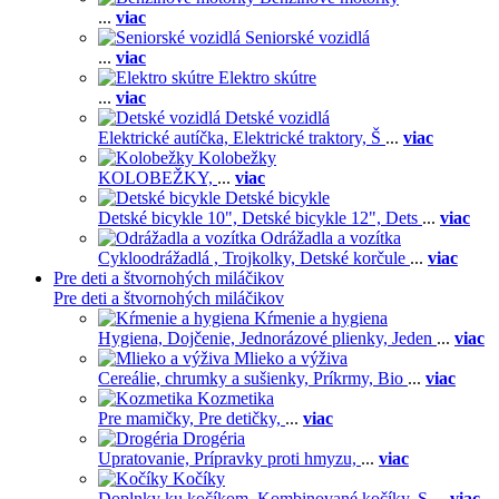
...
viac
Seniorské vozidlá
...
viac
Elektro skútre
...
viac
Detské vozidlá
Elektrické autíčka,
Elektrické traktory,
Š
...
viac
Kolobežky
KOLOBEŽKY,
...
viac
Detské bicykle
Detské bicykle 10",
Detské bicykle 12",
Dets
...
viac
Odrážadla a vozítka
Cykloodrážadlá ,
Trojkolky,
Detské korčule
...
viac
Pre deti a štvornohých miláčikov
Pre deti a štvornohých miláčikov
Kŕmenie a hygiena
Hygiena,
Dojčenie,
Jednorázové plienky,
Jeden
...
viac
Mlieko a výživa
Cereálie, chrumky a sušienky,
Príkrmy,
Bio
...
viac
Kozmetika
Pre mamičky,
Pre detičky,
...
viac
Drogéria
Upratovanie,
Prípravky proti hmyzu,
...
viac
Kočíky
Doplnky ku kočíkom,
Kombinované kočíky,
S
...
viac