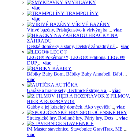
ŠMYKĽAVKY
...
viac
TRAMPOLÍNY
...
viac
VÍRIVÉ BAZÉNY
Vírivé bazény,
Príslušenstvo k vírivým ba
...
viac
HRAČKY NA
ZÁHRADU
Detské domčeky a stany,
Detský záhradný ná
...
viac
LEGO®
LEGO® Pokémon™,
LEGO® Editions,
LEGO®
DUP
...
viac
BÁBIKY
Bábiky Baby Born,
Bábiky Baby Annabell,
Bábi
...
viac
AUTÍČKA
Garáže a hracie sety,
Technické stroje a a
...
viac
Z FILMOV,
HIER A ROZPRÁVOK
Gabby a jej kúzelný domček,
Ako vycvičiť
...
viac
SPOLOČENSKÉ HRY
Strategické hry,
Rodinné hry,
Párty hry,
Dets
...
viac
STAVEBNICE
iM.Master stavebnice,
Stavebnice GraviTrax,
ME
...
viac