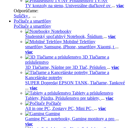
Príslušenstvo TV/AV
TV konzoly na stenu,
Univerzálne diaľkové ov
...
viac
Odporúčame:
Sušičky
, ...
Počítače a smartfóny
Počítače a smartfóny
Notebooky
Študentský spoľahlivý Notebook,
Štúdium
...
viac
Mobilné Telefóny
smartfóny Samsung,
iPhone,
smartfóny Xiaomi,
t
...
viac
3D Tlačiarne a
príslušenstvo
3D Tlačiarne,
Náplne pre 3D Tlač,
Príslušen
...
viac
Tlačiarne a
Kancelárske potreby
SUPER Dopredaj EPSON TANK,
Tlačiarne,
Tankové
...
viac
Tablety a príslušenstvo
Tablety,
Púzdra,
Príslušenstvo pre tablety,
...
viac
Počítače
All in one PC,
Zostavy PC,
Mini PC,
...
viac
Gaming
Gaming PC a notebooky,
Gaming monitory a pro
...
viac