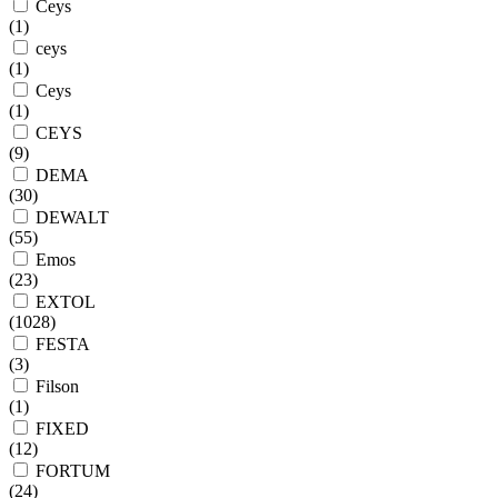
Ceys
(
1
)
ceys
(
1
)
Ceys
(
1
)
CEYS
(
9
)
DEMA
(
30
)
DEWALT
(
55
)
Emos
(
23
)
EXTOL
(
1028
)
FESTA
(
3
)
Filson
(
1
)
FIXED
(
12
)
FORTUM
(
24
)