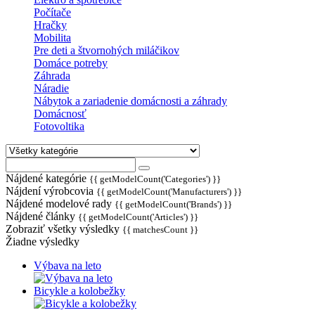
Počítače
Hračky
Mobilita
Pre deti a štvornohých miláčikov
Domáce potreby
Záhrada
Náradie
Nábytok a zariadenie domácnosti a záhrady
Domácnosť
Fotovoltika
Nájdené kategórie
{{ getModelCount('Categories') }}
Nájdení výrobcovia
{{ getModelCount('Manufacturers') }}
Nájdené modelové rady
{{ getModelCount('Brands') }}
Nájdené články
{{ getModelCount('Articles') }}
Zobraziť všetky výsledky
{{ matchesCount }}
Žiadne výsledky
Výbava na leto
Bicykle a kolobežky