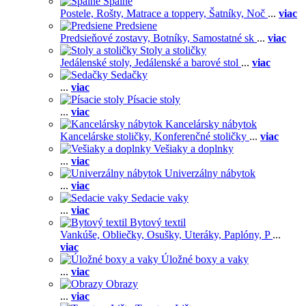
Spálne
Postele,
Rošty,
Matrace a toppery,
Šatníky,
Noč
...
viac
Predsiene
Predsieňové zostavy,
Botníky,
Samostatné sk
...
viac
Stoly a stoličky
Jedálenské stoly,
Jedálenské a barové stol
...
viac
Sedačky
...
viac
Písacie stoly
...
viac
Kancelársky nábytok
Kancelárske stoličky,
Konferenčné stoličky
...
viac
Vešiaky a doplnky
...
viac
Univerzálny nábytok
...
viac
Sedacie vaky
...
viac
Bytový textil
Vankúše,
Obliečky,
Osušky,
Uteráky,
Paplóny,
P
...
viac
Úložné boxy a vaky
...
viac
Obrazy
...
viac