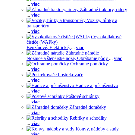
...
viac
Záhradné traktory, ridery
...
viac
Voziky, fúriky a
transportéry
...
viac
Vysokotlakové
čističe (WAPky)
Benzínové,
Elektrické,
...
viac
Záhradné náradie
Nožnice a štepárske nože,
Obrábanie pôdy
...
viac
Ochranné pomôcky
...
viac
Postrekovače
...
viac
Hadice a príslušenstvo
...
viac
Poštové schránky
...
viac
Záhradné domčeky
...
viac
Rebríky a schodíky
...
viac
Konvy, nádoby a sudy
...
viac