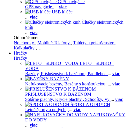
GPS navigácie
GPS navigácie,
...
viac
USB kľúče
...
viac
Čítačky elektronických
kníh
...
viac
Odporúčame:
Notebooky
,
Mobilné Telefóny
,
Tablety a príslušenstvo
,
Kalkulačky
, ...
Hračky
Hračky
LETO - SLNKO -
VODA
Bazény,
Príslušenstvo k bazénom,
Paddleboa
...
viac
BAZÉNY
Nafukovacie bazény,
Bazény s konštrukciou,
...
viac
PRISLUŠENSTVO K BÁZENOM
Solárne plachty,
Krycie plachty ,
Schodíky,
Vy
...
viac
ŠPORT A ODDYCH
Letné športy a oddych ,
...
viac
NAFUKOVAČKY
DO VODY
...
viac