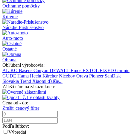
Ochranné pomôcky
Kúrenie
Náradie-Príslušenstvo
Auto-moto
Ostatné
Obrana
Obľúbení výrobcovia:
AL-KO
Baseus
Canyon
DEWALT
Emos
EXTOL
FIXED
Garmin
GUDE
Hama
Hecht
Kärcher
Niceboy
Orava
Pioneer
SanDisk
Slovakia Trend
Xiaomi
ďalšie...
Záleží nám na zákazníkoch:
Cena od - do:
Zrušiť cenový filter
Podľa štítkov:
Výpredaj