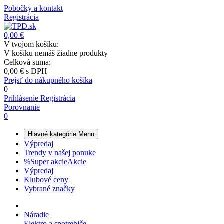
Pobočky a kontakt
Registrácia
0,00 €
V tvojom košíku:
V košíku nemáš žiadne produkty
Celková suma:
0,00 €
s DPH
Prejsť do nákupného košíka
0
Prihlásenie
Registrácia
Porovnanie
0
Hlavné kategórie
Menu
Výpredaj
Trendy v našej ponuke
%
Super akcie
Akcie
Výpredaj
Klubové ceny
Vybrané značky
Náradie
Elektro a spotrebiče