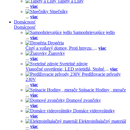
Tapety a Lišty
...
viac
Slnečníky
...
viac
Domácnosť
Domácnosť
Samoohrievajúce jedlo
...
viac
Drogéria
Čistý a voňavý domov,
Proti hmyzu,
...
viac
Žiarovky
...
viac
Svetelné zdroje
Vianočné osvetlenie,
LED svietidlá,
Stolné
...
viac
Predlžovacie prívody
230V
...
viac
Spínacie Hodiny , merače
...
viac
Domové zvončeky
...
viac
Domáce videovrátniky
...
viac
Elektroinštalačný materiál
...
viac