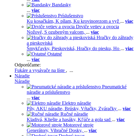
Bandasky
...
viac
Príslušenstvo
Ku kosačkám,
K pílam,
Ku krovinorezom a vyž
...
viac
Drviče vetiev a ovocia
Nožové,
S ozubeným valcom,
...
viac
Hračky do záhrady
a pieskoviská
Šmykľavky,
Pieskoviská,
Hračky do piesku,
Ho
...
viac
Ostatné
...
viac
Odporúčame:
Fukáre a vysávače na líste
, ...
Náradie
Náradie
Pneumatické
náradie a príslušenstvo
...
viac
Elektro náradie
Píly,
AKU náradie,
Brúsky,
Vŕtačky,
Zváračky
...
viac
Ručné náradie
Kladivá,
Kliešte a hasáky,
Kľúče a gola sad
...
viac
Motorové stroje
Generátory,
Vibračné Dosky,
...
viac
Drobný tovar