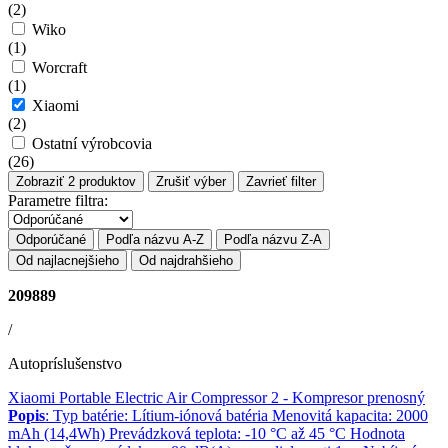
(
2
)
Wiko
(
1
)
Worcraft
(
1
)
Xiaomi
(
2
)
Ostatní výrobcovia
(
26
)
Zobraziť
2
produktov
Zrušiť výber
Zavrieť filter
Parametre filtra:
Odporúčané
Podľa názvu A-Z
Podľa názvu Z-A
Od najlacnejšieho
Od najdrahšieho
209889
/
Autopríslušenstvo
Xiaomi Portable Electric Air Compressor 2
- Kompresor prenosný
Popis
: Typ batérie: Lítium-iónová batéria Menovitá kapacita: 2000
mAh (14,4Wh) Prevádzková teplota: -10 °C až 45 °C Hodnota