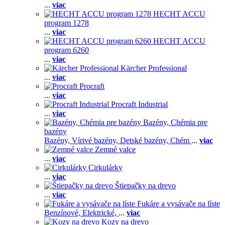
...
viac
HECHT ACCU
program 1278
...
viac
HECHT ACCU
program 6260
...
viac
Kärcher Professional
...
viac
Procraft
...
viac
Procraft Industrial
...
viac
Bazény, Chémia pre
bazény
Bazény,
Vírivé bazény,
Detské bazény,
Chém
...
viac
Zemné valce
...
viac
Cirkulárky
...
viac
Štiepačky na drevo
...
viac
Fukáre a vysávače na líste
Benzínové,
Elektrické,
...
viac
Kozy na drevo