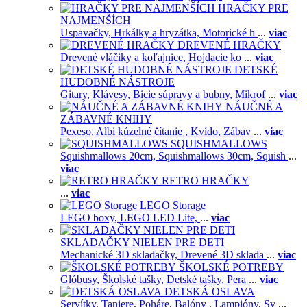
HRAČKY PRE
NAJMENŠÍCH
Uspavačky,
Hrkálky a hryzátka,
Motorické h
...
viac
DREVENÉ HRAČKY
Drevené vláčiky a koľajnice,
Hojdacie ko
...
viac
DETSKÉ
HUDOBNÉ NÁSTROJE
Gitary,
Klávesy,
Bicie súpravy a bubny,
Mikrof
...
viac
NÁUČNÉ A
ZÁBAVNÉ KNIHY
Pexeso,
Albi kúzelné čítanie ,
Kvído,
Zábav
...
viac
SQUISHMALLOWS
Squishmallows 20cm,
Squishmallows 30cm,
Squish
...
viac
RETRO HRAČKY
...
viac
LEGO Storage
LEGO boxy,
LEGO LED Lite,
...
viac
SKLADAČKY NIELEN PRE DETI
Mechanické 3D skladačky,
Drevené 3D sklada
...
viac
ŠKOLSKÉ POTREBY
Glóbusy,
Školské tašky,
Detské tašky,
Pera
...
viac
DETSKÁ OSLAVA
Servítky,
Taniere,
Poháre,
Balóny ,
Lampióny,
Sv
...