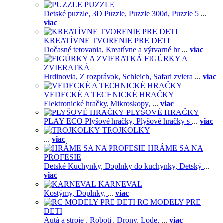
PUZZLE
Detské puzzle,
3D Puzzle,
Puzzle 300d,
Puzzle 5
...
viac
KREATÍVNE TVORENIE PRE DETI
Dočasné tetovania,
Kreatívne a výtvarné hr
...
viac
FIGÚRKY A
ZVIERATKÁ
Hrdinovia,
Z rozprávok,
Schleich,
Safari zviera
...
viac
VEDECKÉ A TECHNICKÉ HRAČKY
Elektronické hračky,
Mikroskopy,
...
viac
PLYŠOVÉ HRAČKY
PLAY ECO Plyšové hračky,
Plyšové hračky s
...
viac
TROJKOLKY
...
viac
HRÁME SA NA
PROFESIE
Detské Kuchynky,
Doplnky do kuchynky,
Detský
...
viac
KARNEVAL
Kostýmy,
Doplnky,
...
viac
RC MODELY PRE
DETI
Autá a stroje ,
Roboti ,
Drony,
Lode,
...
viac