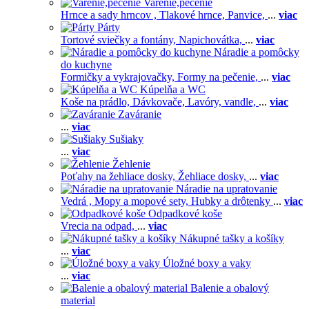
Varenie,pečenie
Hrnce a sady hrncov ,
Tlakové hrnce,
Panvice,
...
viac
Párty
Tortové sviečky a fontány,
Napichovátka,
...
viac
Náradie a pomôcky
do kuchyne
Formičky a vykrajovačky,
Formy na pečenie,
...
viac
Kúpelňa a WC
Koše na prádlo,
Dávkovače,
Lavóry, vandle,
...
viac
Zaváranie
...
viac
Sušiaky
...
viac
Žehlenie
Poťahy na žehliace dosky,
Žehliace dosky,
...
viac
Náradie na upratovanie
Vedrá ,
Mopy a mopové sety,
Hubky a drôtenky
...
viac
Odpadkové koše
Vrecia na odpad,
...
viac
Nákupné tašky a košíky
...
viac
Úložné boxy a vaky
...
viac
Balenie a obalový
material