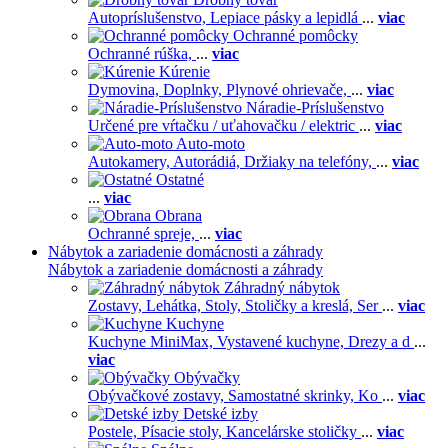
Autopríslušenstvo,
Lepiace pásky a lepidlá
...
viac
Ochranné pomôcky
Ochranné rúška,
...
viac
Kúrenie
Dymovina,
Doplnky,
Plynové ohrievače,
...
viac
Náradie-Príslušenstvo
Určené pre vŕtačku / uťahovačku / elektric
...
viac
Auto-moto
Autokamery,
Autorádiá,
Držiaky na telefóny,
...
viac
Ostatné
...
viac
Obrana
Ochranné spreje,
...
viac
Nábytok a zariadenie domácnosti a záhrady
Nábytok a zariadenie domácnosti a záhrady
Záhradný nábytok
Zostavy,
Lehátka,
Stoly,
Stoličky a kreslá,
Ser
...
viac
Kuchyne
Kuchyne MiniMax,
Vystavené kuchyne,
Drezy a d
...
viac
Obývačky
Obývačkové zostavy,
Samostatné skrinky,
Ko
...
viac
Detské izby
Postele,
Písacie stoly,
Kancelárske stoličky
...
viac