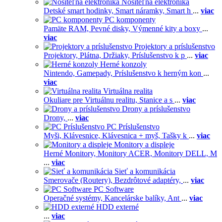
Nositeľná elektronika
Detské smart hodinky,
Smart náramky,
Smart h
...
viac
PC komponenty
Pamäte RAM,
Pevné disky,
Výmenné kity a boxy
...
viac
Projektory a príslušenstvo
Projektory,
Plátna,
Držiaky,
Príslušenstvo k p
...
viac
Herné konzoly
Nintendo,
Gamepady,
Príslušenstvo k herným kon
...
viac
Virtuálna realita
Okuliare pre Virtuálnu realitu,
Stanice a s
...
viac
Drony a príslušenstvo
Drony,
...
viac
PC Príslušenstvo
Myši,
Klávesnice,
Klávesnica + myš,
Tašky k
...
viac
Monitory a displeje
Herné Monitory,
Monitory ACER,
Monitory DELL,
M
...
viac
Sieť a komunikácia
Smerovače (Routery),
Bezdrôtové adaptéry,
...
viac
PC Software
Operačné systémy,
Kancelárske balíky,
Ant
...
viac
HDD externé
...
viac