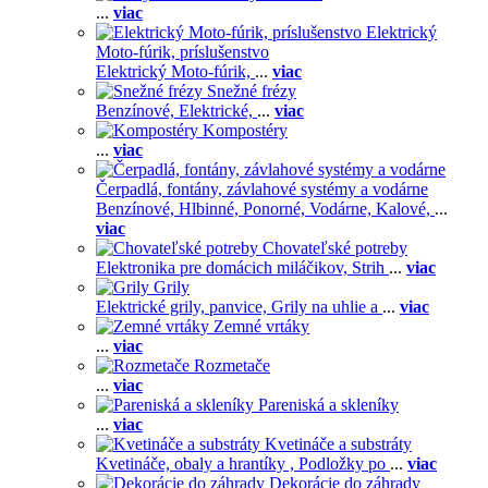
...
viac
Elektrický
Moto-fúrik, príslušenstvo
Elektrický Moto-fúrik,
...
viac
Snežné frézy
Benzínové,
Elektrické,
...
viac
Kompostéry
...
viac
Čerpadlá, fontány, závlahové systémy a vodárne
Benzínové,
Hlbinné,
Ponorné,
Vodárne,
Kalové,
...
viac
Chovateľské potreby
Elektronika pre domácich miláčikov,
Strih
...
viac
Grily
Elektrické grily, panvice,
Grily na uhlie a
...
viac
Zemné vrtáky
...
viac
Rozmetače
...
viac
Pareniská a skleníky
...
viac
Kvetináče a substráty
Kvetináče, obaly a hrantíky ,
Podložky po
...
viac
Dekorácie do záhrady