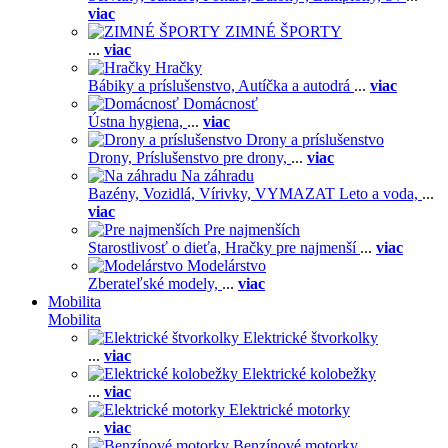
viac
ZIMNÉ ŠPORTY
...
viac
Hračky
Bábiky a príslušenstvo,
Autíčka a autodrá
...
viac
Domácnosť
Ústna hygiena,
...
viac
Drony a príslušenstvo
Drony,
Príslušenstvo pre drony,
...
viac
Na záhradu
Bazény,
Vozidlá,
Vírivky,
VYMAZAT Leto a voda,
...
viac
Pre najmenších
Starostlivosť o dieťa,
Hračky pre najmenší
...
viac
Modelárstvo
Zberateľské modely,
...
viac
Mobilita
Mobilita
Elektrické štvorkolky
...
viac
Elektrické kolobežky
...
viac
Elektrické motorky
...
viac
Benzínové motorky