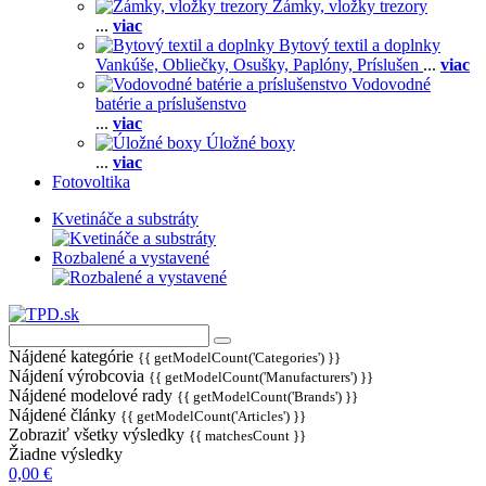
Zámky, vložky trezory
...
viac
Bytový textil a doplnky
Vankúše,
Obliečky,
Osušky,
Paplóny,
Príslušen
...
viac
Vodovodné
batérie a príslušenstvo
...
viac
Úložné boxy
...
viac
Fotovoltika
Kvetináče a substráty
Rozbalené a vystavené
Nájdené kategórie
{{ getModelCount('Categories') }}
Nájdení výrobcovia
{{ getModelCount('Manufacturers') }}
Nájdené modelové rady
{{ getModelCount('Brands') }}
Nájdené články
{{ getModelCount('Articles') }}
Zobraziť všetky výsledky
{{ matchesCount }}
Žiadne výsledky
0,00 €