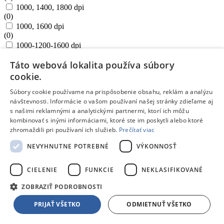
1000, 1400, 1800 dpi
(
0
)
1000, 1600 dpi
(
0
)
1000-1200-1600 dpi
(
0
)
Táto webová lokalita používa súbory
1000-1600 dpi
(
0
)
cookie.
1000/1200/1600 dpi
Súbory cookie používame na prispôsobenie obsahu, reklám a analýzu
(
0
)
návštevnosti. Informácie o vašom používaní našej stránky zdieľame aj
1000/1400/1800 DPI dpi
s našimi reklamnými a analytickými partnermi, ktorí ich môžu
(
0
)
kombinovať s inými informáciami, ktoré ste im poskytli alebo ktoré
1000/1600 dpi
zhromaždili pri používaní ich služieb.
Prečítať viac
(
0
)
1200 dpi
NEVYHNUTNE POTREBNÉ
VÝKONNOSŤ
(
0
)
1200, 1600, 2000, 2400 dpi
(
0
)
CIELENIE
FUNKCIE
NEKLASIFIKOVANÉ
1200, 1600, 600 dpi
ZOBRAZIŤ PODROBNOSTI
(
0
)
1200/1600/2400/3200 dpi
PRIJAŤ VŠETKO
ODMIETNUŤ VŠETKO
(
0
)
12000 dpi