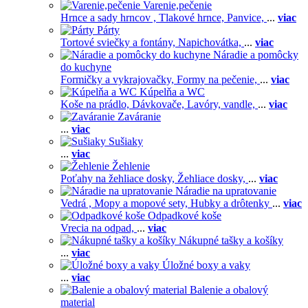
Varenie,pečenie
Hrnce a sady hrncov ,
Tlakové hrnce,
Panvice,
...
viac
Párty
Tortové sviečky a fontány,
Napichovátka,
...
viac
Náradie a pomôcky
do kuchyne
Formičky a vykrajovačky,
Formy na pečenie,
...
viac
Kúpelňa a WC
Koše na prádlo,
Dávkovače,
Lavóry, vandle,
...
viac
Zaváranie
...
viac
Sušiaky
...
viac
Žehlenie
Poťahy na žehliace dosky,
Žehliace dosky,
...
viac
Náradie na upratovanie
Vedrá ,
Mopy a mopové sety,
Hubky a drôtenky
...
viac
Odpadkové koše
Vrecia na odpad,
...
viac
Nákupné tašky a košíky
...
viac
Úložné boxy a vaky
...
viac
Balenie a obalový
material