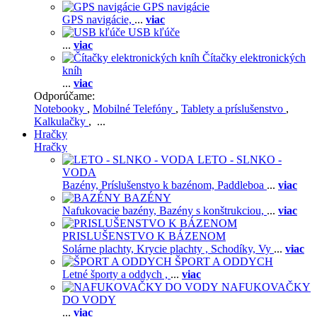
GPS navigácie
GPS navigácie,
...
viac
USB kľúče
...
viac
Čítačky elektronických
kníh
...
viac
Odporúčame:
Notebooky
,
Mobilné Telefóny
,
Tablety a príslušenstvo
,
Kalkulačky
, ...
Hračky
Hračky
LETO - SLNKO -
VODA
Bazény,
Príslušenstvo k bazénom,
Paddleboa
...
viac
BAZÉNY
Nafukovacie bazény,
Bazény s konštrukciou,
...
viac
PRISLUŠENSTVO K BÁZENOM
Solárne plachty,
Krycie plachty ,
Schodíky,
Vy
...
viac
ŠPORT A ODDYCH
Letné športy a oddych ,
...
viac
NAFUKOVAČKY
DO VODY
...
viac