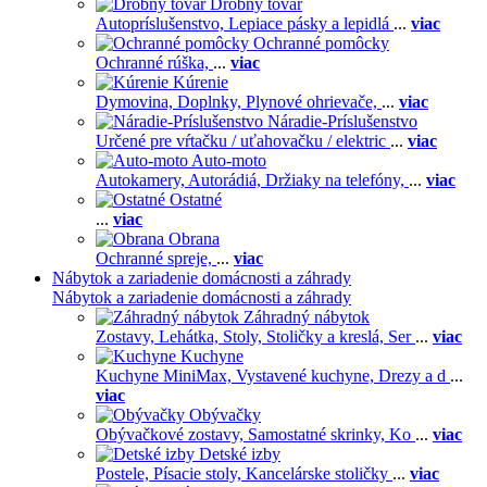
Drobný tovar
Autopríslušenstvo,
Lepiace pásky a lepidlá
...
viac
Ochranné pomôcky
Ochranné rúška,
...
viac
Kúrenie
Dymovina,
Doplnky,
Plynové ohrievače,
...
viac
Náradie-Príslušenstvo
Určené pre vŕtačku / uťahovačku / elektric
...
viac
Auto-moto
Autokamery,
Autorádiá,
Držiaky na telefóny,
...
viac
Ostatné
...
viac
Obrana
Ochranné spreje,
...
viac
Nábytok a zariadenie domácnosti a záhrady
Nábytok a zariadenie domácnosti a záhrady
Záhradný nábytok
Zostavy,
Lehátka,
Stoly,
Stoličky a kreslá,
Ser
...
viac
Kuchyne
Kuchyne MiniMax,
Vystavené kuchyne,
Drezy a d
...
viac
Obývačky
Obývačkové zostavy,
Samostatné skrinky,
Ko
...
viac
Detské izby
Postele,
Písacie stoly,
Kancelárske stoličky
...
viac