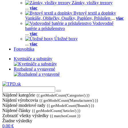
Zámky, vložky trezory
...
viac
Bytový textil a doplnky
Vankúše,
Obliečky,
Osušky,
Paplóny,
Príslušen
...
viac
Vodovodné
batérie a príslušenstvo
...
viac
Úložné boxy
...
viac
Fotovoltika
Kvetináče a substráty
Rozbalené a vystavené
Nájdené kategórie
{{ getModelCount('Categories') }}
Nájdení výrobcovia
{{ getModelCount('Manufacturers') }}
Nájdené modelové rady
{{ getModelCount('Brands') }}
Nájdené články
{{ getModelCount('Articles') }}
Zobraziť všetky výsledky
{{ matchesCount }}
Žiadne výsledky
0,00 €