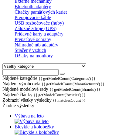
Externé mechaniky
Bluetooth adaptéry
Čítačky pamäťových kariet
Prepojovacie káble
USB rozbočovače (huby)
Záložné zdroje (UPS)
Prídavné karty a adaptéry
Prepäťové ochrany
Náhradné ntb adaptéry
Stlačený vzduch
Džiaky na monitory
Nájdené kategórie
{{ getModelCount('Categories') }}
Nájdení výrobcovia
{{ getModelCount('Manufacturers') }}
Nájdené modelové rady
{{ getModelCount('Brands') }}
Nájdené články
{{ getModelCount('Articles') }}
Zobraziť všetky výsledky
{{ matchesCount }}
Žiadne výsledky
Výbava na leto
Bicykle a kolobežky