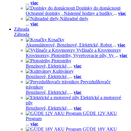
...
viac
Doplnky do domácnosti
Ochranné doplnky ,
Nástenné hodiny a budíky
...
viac
Náhradné diely
...
viac
Záhrada
Záhrada
Kosačky
Akumulátorové,
Benzínové,
Elektrické,
Robot
...
viac
Vyžínače a Krovinorezy
Krovinorezy,
Plotostrihy,
Vyvetvovacie píly,
Vy
...
viac
Plotostrihy
Benzínové,
Elektrické,
...
viac
Kultivátory
Benzínové,
Elektrické,
...
viac
Prevzdušňovače
trávnikov
Benzínové,
Elektrické,
...
viac
Elektrické a motorové
píly
Benzínové,
Elektrické,
...
viac
GÜDE 12V AKU
Program
...
viac
GÜDE 18V AKU