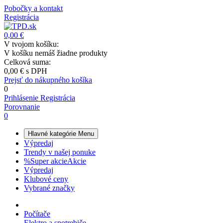
Pobočky a kontakt
Registrácia
0,00 €
V tvojom košíku:
V košíku nemáš žiadne produkty
Celková suma:
0,00 €
s DPH
Prejsť do nákupného košíka
0
Prihlásenie
Registrácia
Porovnanie
0
Hlavné kategórie
Menu
Výpredaj
Trendy v našej ponuke
%
Super akcie
Akcie
Výpredaj
Klubové ceny
Vybrané značky
Počítače
Elektro a spotrebiče