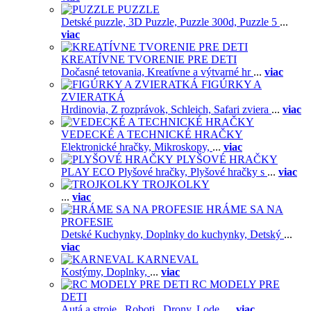
PUZZLE
Detské puzzle,
3D Puzzle,
Puzzle 300d,
Puzzle 5
...
viac
KREATÍVNE TVORENIE PRE DETI
Dočasné tetovania,
Kreatívne a výtvarné hr
...
viac
FIGÚRKY A
ZVIERATKÁ
Hrdinovia,
Z rozprávok,
Schleich,
Safari zviera
...
viac
VEDECKÉ A TECHNICKÉ HRAČKY
Elektronické hračky,
Mikroskopy,
...
viac
PLYŠOVÉ HRAČKY
PLAY ECO Plyšové hračky,
Plyšové hračky s
...
viac
TROJKOLKY
...
viac
HRÁME SA NA
PROFESIE
Detské Kuchynky,
Doplnky do kuchynky,
Detský
...
viac
KARNEVAL
Kostýmy,
Doplnky,
...
viac
RC MODELY PRE
DETI
Autá a stroje ,
Roboti ,
Drony,
Lode,
...
viac