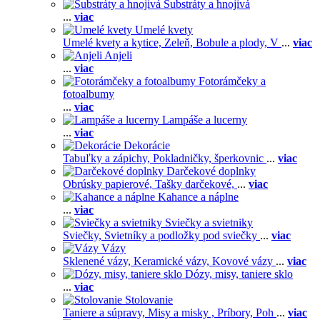
Substráty a hnojivá
...
viac
Umelé kvety
Umelé kvety a kytice,
Zeleň,
Bobule a plody,
V
...
viac
Anjeli
...
viac
Fotorámčeky a
fotoalbumy
...
viac
Lampáše a lucerny
...
viac
Dekorácie
Tabuľky a zápichy,
Pokladničky, šperkovnic
...
viac
Darčekové doplnky
Obrúsky papierové,
Tašky darčekové,
...
viac
Kahance a náplne
...
viac
Sviečky a svietniky
Sviečky,
Svietníky a podložky pod sviečky
...
viac
Vázy
Sklenené vázy,
Keramické vázy,
Kovové vázy
...
viac
Dózy, misy, taniere sklo
...
viac
Stolovanie
Taniere a súpravy,
Misy a misky ,
Príbory,
Poh
...
viac