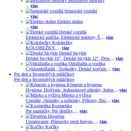
Benzínové motorky
...
viac
Seniorské vozidlá
...
viac
Elektro skútre
...
viac
Detské vozidlá
Elektrické autíčka,
Elektrické traktory,
Š
...
viac
Kolobežky
KOLOBEŽKY,
...
viac
Detské bicykle
Detské bicykle 10",
Detské bicykle 12",
Dets
...
viac
Odrážadla a vozítka
Cykloodrážadlá ,
Trojkolky,
Detské korčule
...
viac
Pre deti a štvornohých miláčikov
Pre deti a štvornohých miláčikov
Kŕmenie a hygiena
Hygiena,
Dojčenie,
Jednorázové plienky,
Jeden
...
viac
Mlieko a výživa
Cereálie, chrumky a sušienky,
Príkrmy,
Bio
...
viac
Kozmetika
Pre mamičky,
Pre detičky,
...
viac
Drogéria
Upratovanie,
Prípravky proti hmyzu,
...
viac
Kočíky