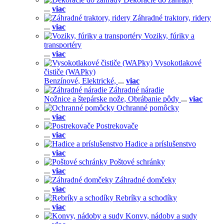
...
viac
Záhradné traktory, ridery
...
viac
Voziky, fúriky a
transportéry
...
viac
Vysokotlakové
čističe (WAPky)
Benzínové,
Elektrické,
...
viac
Záhradné náradie
Nožnice a štepárske nože,
Obrábanie pôdy
...
viac
Ochranné pomôcky
...
viac
Postrekovače
...
viac
Hadice a príslušenstvo
...
viac
Poštové schránky
...
viac
Záhradné domčeky
...
viac
Rebríky a schodíky
...
viac
Konvy, nádoby a sudy