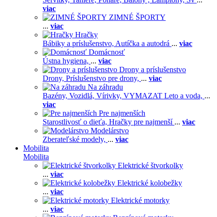
viac
ZIMNÉ ŠPORTY
...
viac
Hračky
Bábiky a príslušenstvo,
Autíčka a autodrá
...
viac
Domácnosť
Ústna hygiena,
...
viac
Drony a príslušenstvo
Drony,
Príslušenstvo pre drony,
...
viac
Na záhradu
Bazény,
Vozidlá,
Vírivky,
VYMAZAT Leto a voda,
...
viac
Pre najmenších
Starostlivosť o dieťa,
Hračky pre najmenší
...
viac
Modelárstvo
Zberateľské modely,
...
viac
Mobilita
Mobilita
Elektrické štvorkolky
...
viac
Elektrické kolobežky
...
viac
Elektrické motorky
...
viac