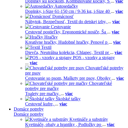
Doplnky ku kočíkom,
Kombinované kočíky,
S
...
viac
Autosedačky
Doplnky,
i-Size 61-150 cm / 9-36 kg,
i-Size 40
...
viac
Domácnosť
Nábytok,
Bezpečnosť,
Textil do detskej izby,
...
viac
Cestovanie
Cestovné postieľky,
Ergonomické nosiče,
Ša
...
viac
Hračky
Kreatívne hračky,
Hudobné hračky,
Penové p
...
viac
Textil
Dievča,
Neutrálna kolekcia,
Chlapec,
Textil pr
...
viac
POS - vzorky a stojany
...
viac
Chovateľské potreby
pre psov
Cestovanie so psom,
Maškrty pre psov,
Obojky
...
viac
Chovateľské
potreby pre mačky
Toalety pre mačky,
...
viac
Školské tašky
Cestovné kufre,
...
viac
Domáce potreby
Domáce potreby
Kvetináče a substráty
Kvetináče, obaly a hrantíky ,
Podložky po
...
viac