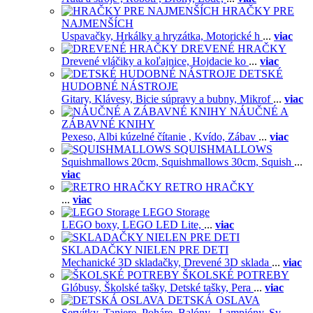
HRAČKY PRE
NAJMENŠÍCH
Uspavačky,
Hrkálky a hryzátka,
Motorické h
...
viac
DREVENÉ HRAČKY
Drevené vláčiky a koľajnice,
Hojdacie ko
...
viac
DETSKÉ
HUDOBNÉ NÁSTROJE
Gitary,
Klávesy,
Bicie súpravy a bubny,
Mikrof
...
viac
NÁUČNÉ A
ZÁBAVNÉ KNIHY
Pexeso,
Albi kúzelné čítanie ,
Kvído,
Zábav
...
viac
SQUISHMALLOWS
Squishmallows 20cm,
Squishmallows 30cm,
Squish
...
viac
RETRO HRAČKY
...
viac
LEGO Storage
LEGO boxy,
LEGO LED Lite,
...
viac
SKLADAČKY NIELEN PRE DETI
Mechanické 3D skladačky,
Drevené 3D sklada
...
viac
ŠKOLSKÉ POTREBY
Glóbusy,
Školské tašky,
Detské tašky,
Pera
...
viac
DETSKÁ OSLAVA
Servítky,
Taniere,
Poháre,
Balóny ,
Lampióny,
Sv
...