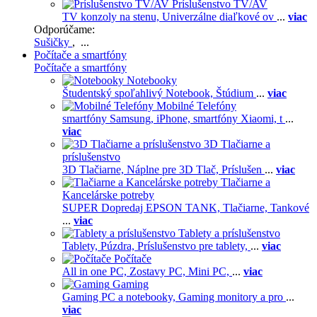
Príslušenstvo TV/AV
TV konzoly na stenu,
Univerzálne diaľkové ov
...
viac
Odporúčame:
Sušičky
, ...
Počítače a smartfóny
Počítače a smartfóny
Notebooky
Študentský spoľahlivý Notebook,
Štúdium
...
viac
Mobilné Telefóny
smartfóny Samsung,
iPhone,
smartfóny Xiaomi,
t
...
viac
3D Tlačiarne a
príslušenstvo
3D Tlačiarne,
Náplne pre 3D Tlač,
Príslušen
...
viac
Tlačiarne a
Kancelárske potreby
SUPER Dopredaj EPSON TANK,
Tlačiarne,
Tankové
...
viac
Tablety a príslušenstvo
Tablety,
Púzdra,
Príslušenstvo pre tablety,
...
viac
Počítače
All in one PC,
Zostavy PC,
Mini PC,
...
viac
Gaming
Gaming PC a notebooky,
Gaming monitory a pro
...
viac