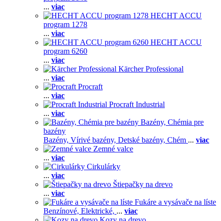
...
viac
HECHT ACCU
program 1278
...
viac
HECHT ACCU
program 6260
...
viac
Kärcher Professional
...
viac
Procraft
...
viac
Procraft Industrial
...
viac
Bazény, Chémia pre
bazény
Bazény,
Vírivé bazény,
Detské bazény,
Chém
...
viac
Zemné valce
...
viac
Cirkulárky
...
viac
Štiepačky na drevo
...
viac
Fukáre a vysávače na líste
Benzínové,
Elektrické,
...
viac
Kozy na drevo