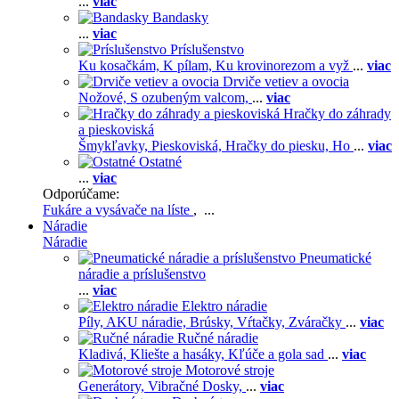
...
viac
Bandasky
...
viac
Príslušenstvo
Ku kosačkám,
K pílam,
Ku krovinorezom a vyž
...
viac
Drviče vetiev a ovocia
Nožové,
S ozubeným valcom,
...
viac
Hračky do záhrady
a pieskoviská
Šmykľavky,
Pieskoviská,
Hračky do piesku,
Ho
...
viac
Ostatné
...
viac
Odporúčame:
Fukáre a vysávače na líste
, ...
Náradie
Náradie
Pneumatické
náradie a príslušenstvo
...
viac
Elektro náradie
Píly,
AKU náradie,
Brúsky,
Vŕtačky,
Zváračky
...
viac
Ručné náradie
Kladivá,
Kliešte a hasáky,
Kľúče a gola sad
...
viac
Motorové stroje
Generátory,
Vibračné Dosky,
...
viac