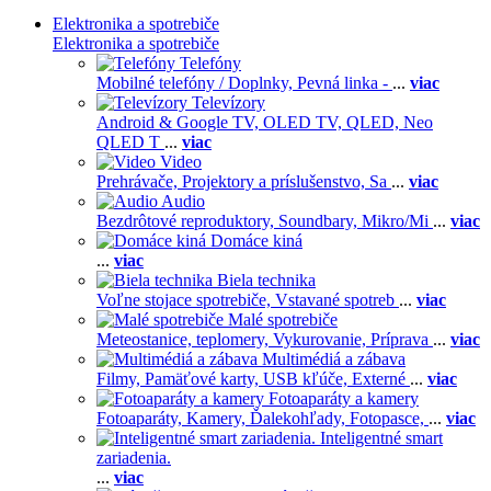
Elektronika a spotrebiče
Elektronika a spotrebiče
Telefóny
Mobilné telefóny / Doplnky,
Pevná linka -
...
viac
Televízory
Android & Google TV,
OLED TV,
QLED, Neo
QLED T
...
viac
Video
Prehrávače,
Projektory a príslušenstvo,
Sa
...
viac
Audio
Bezdrôtové reproduktory,
Soundbary,
Mikro/Mi
...
viac
Domáce kiná
...
viac
Biela technika
Voľne stojace spotrebiče,
Vstavané spotreb
...
viac
Malé spotrebiče
Meteostanice, teplomery,
Vykurovanie,
Príprava
...
viac
Multimédiá a zábava
Filmy,
Pamäťové karty,
USB kľúče,
Externé
...
viac
Fotoaparáty a kamery
Fotoaparáty,
Kamery,
Ďalekohľady,
Fotopasce,
...
viac
Inteligentné smart
zariadenia.
...
viac