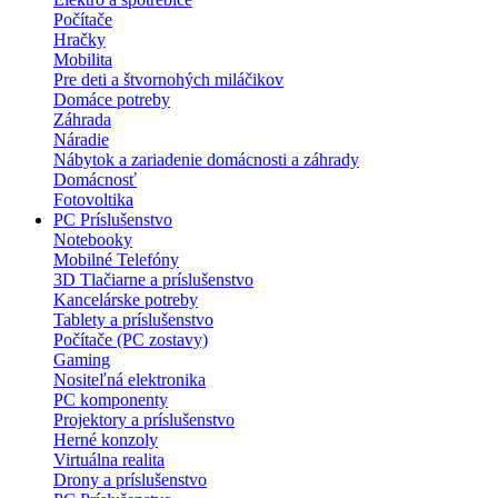
Počítače
Hračky
Mobilita
Pre deti a štvornohých miláčikov
Domáce potreby
Záhrada
Náradie
Nábytok a zariadenie domácnosti a záhrady
Domácnosť
Fotovoltika
PC Príslušenstvo
Notebooky
Mobilné Telefóny
3D Tlačiarne a príslušenstvo
Kancelárske potreby
Tablety a príslušenstvo
Počítače (PC zostavy)
Gaming
Nositeľná elektronika
PC komponenty
Projektory a príslušenstvo
Herné konzoly
Virtuálna realita
Drony a príslušenstvo