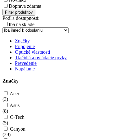
Doprava zdarma
Filter produktov
Podľa dostupnosti:
Iba na sklade
Značky
Pripojenie
Optické vlastnosti
Tlačidlá a ovládacie prvky
Prevedenie
Napájanie
Značky
Acer
(
3
)
Asus
(
8
)
C-Tech
(
5
)
Canyon
(
29
)