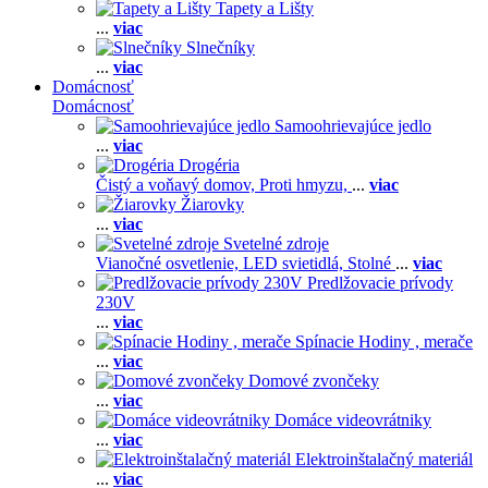
Tapety a Lišty
...
viac
Slnečníky
...
viac
Domácnosť
Domácnosť
Samoohrievajúce jedlo
...
viac
Drogéria
Čistý a voňavý domov,
Proti hmyzu,
...
viac
Žiarovky
...
viac
Svetelné zdroje
Vianočné osvetlenie,
LED svietidlá,
Stolné
...
viac
Predlžovacie prívody
230V
...
viac
Spínacie Hodiny , merače
...
viac
Domové zvončeky
...
viac
Domáce videovrátniky
...
viac
Elektroinštalačný materiál
...
viac