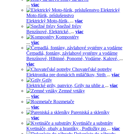
...
viac
Elektrický
Moto-fúrik, príslušenstvo
Elektrický Moto-fúrik,
...
viac
Snežné frézy
Benzínové,
Elektrické,
...
viac
Kompostéry
...
viac
Čerpadlá, fontány, závlahové systémy a vodárne
Benzínové,
Hlbinné,
Ponorné,
Vodárne,
Kalové,
...
viac
Chovateľské potreby
Elektronika pre domácich miláčikov,
Strih
...
viac
Grily
Elektrické grily, panvice,
Grily na uhlie a
...
viac
Zemné vrtáky
...
viac
Rozmetače
...
viac
Pareniská a skleníky
...
viac
Kvetináče a substráty
Kvetináče, obaly a hrantíky ,
Podložky po
...
viac
Dekorácie do záhrady