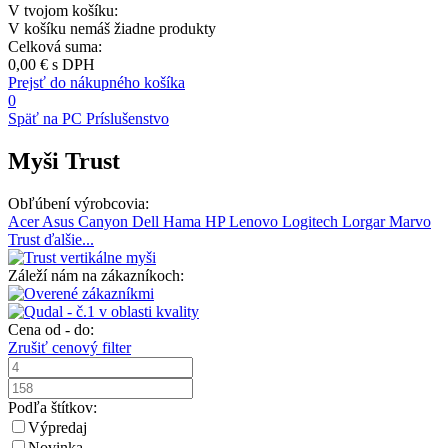
V tvojom košíku:
V košíku nemáš žiadne produkty
Celková suma:
0,00 €
s DPH
Prejsť do nákupného košíka
0
Späť na PC Príslušenstvo
Myši Trust
Obľúbení výrobcovia:
Acer
Asus
Canyon
Dell
Hama
HP
Lenovo
Logitech
Lorgar
Marvo
Trust
ďalšie...
Záleží nám na zákazníkoch:
Cena od - do:
Zrušiť cenový filter
Podľa štítkov:
Výpredaj
Novinka