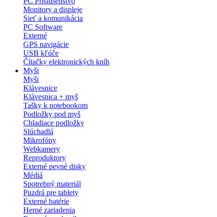
PC Príslušenstvo
Monitory a displeje
Sieť a komunikácia
PC Software
Externé
GPS navigácie
USB kľúče
Čítačky elektronických kníh
Myši
Myši
Klávesnice
Klávesnica + myš
Tašky k notebookom
Podložky pod myš
Chladiace podložky
Slúchadlá
Mikrofóny
Webkamery
Reproduktory
Externé pevné disky
Médiá
Spotrebný materiál
Puzdrá pre tablety
Externé batérie
Herné zariadenia