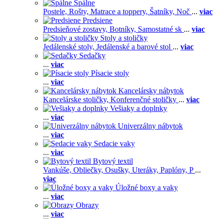
Spálne
Postele,
Rošty,
Matrace a toppery,
Šatníky,
Noč
...
viac
Predsiene
Predsieňové zostavy,
Botníky,
Samostatné sk
...
viac
Stoly a stoličky
Jedálenské stoly,
Jedálenské a barové stol
...
viac
Sedačky
...
viac
Písacie stoly
...
viac
Kancelársky nábytok
Kancelárske stoličky,
Konferenčné stoličky
...
viac
Vešiaky a doplnky
...
viac
Univerzálny nábytok
...
viac
Sedacie vaky
...
viac
Bytový textil
Vankúše,
Obliečky,
Osušky,
Uteráky,
Paplóny,
P
...
viac
Úložné boxy a vaky
...
viac
Obrazy
...
viac