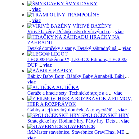
ŠMYKĽAVKY
...
viac
TRAMPOLÍNY
...
viac
VÍRIVÉ BAZÉNY
Vírivé bazény,
Príslušenstvo k vírivým ba
...
viac
HRAČKY NA
ZÁHRADU
Detské domčeky a stany,
Detský záhradný ná
...
viac
LEGO®
LEGO® Pokémon™,
LEGO® Editions,
LEGO®
DUP
...
viac
BÁBIKY
Bábiky Baby Born,
Bábiky Baby Annabell,
Bábi
...
viac
AUTÍČKA
Garáže a hracie sety,
Technické stroje a a
...
viac
Z FILMOV,
HIER A ROZPRÁVOK
Gabby a jej kúzelný domček,
Ako vycvičiť
...
viac
SPOLOČENSKÉ HRY
Strategické hry,
Rodinné hry,
Párty hry,
Dets
...
viac
STAVEBNICE
iM.Master stavebnice,
Stavebnice GraviTrax,
ME
...
viac