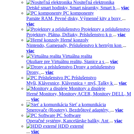
Nositeľná elektronika
Detské smart hodinky,
Smart náramky,
Smart h
...
viac
PC komponenty
Pamäte RAM,
Pevné disky,
Výmenné kity a boxy
...
viac
Projektory a príslušenstvo
Projektory,
Plátna,
Držiaky,
Príslušenstvo k p
...
viac
Herné konzoly
Nintendo,
Gamepady,
Príslušenstvo k herným kon
...
viac
Virtuálna realita
Okuliare pre Virtuálnu realitu,
Stanice a s
...
viac
Drony a príslušenstvo
Drony,
...
viac
PC Príslušenstvo
Myši,
Klávesnice,
Klávesnica + myš,
Tašky k
...
viac
Monitory a displeje
Herné Monitory,
Monitory ACER,
Monitory DELL,
M
...
viac
Sieť a komunikácia
Smerovače (Routery),
Bezdrôtové adaptéry,
...
viac
PC Software
Operačné systémy,
Kancelárske balíky,
Ant
...
viac
HDD externé
...
viac