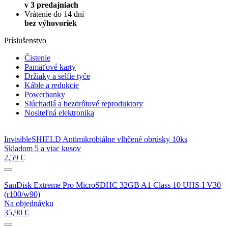
v 3 predajniach
Vrátenie do 14 dní
bez výhovoriek
Príslušenstvo
Čistenie
Pamäťové karty
Držiaky a selfie tyče
Káble a redukcie
Powerbanky
Slúchadlá a bezdrôtové reproduktory
Nositeľná elektronika
InvisibleSHIELD Antimikrobiálne vlhčené obrúsky 10ks
Skladom 5 a viac kusov
2,59 €
SanDisk Extreme Pro MicroSDHC 32GB A1 Class 10 UHS-I V30
(r100/w90)
Na objednávku
35,90 €