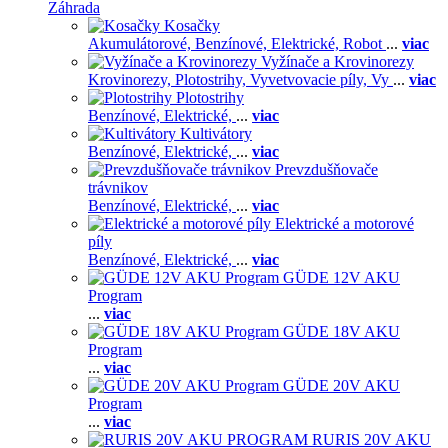
Záhrada
Kosačky
Akumulátorové,
Benzínové,
Elektrické,
Robot
...
viac
Vyžínače a Krovinorezy
Krovinorezy,
Plotostrihy,
Vyvetvovacie píly,
Vy
...
viac
Plotostrihy
Benzínové,
Elektrické,
...
viac
Kultivátory
Benzínové,
Elektrické,
...
viac
Prevzdušňovače
trávnikov
Benzínové,
Elektrické,
...
viac
Elektrické a motorové
píly
Benzínové,
Elektrické,
...
viac
GÜDE 12V AKU
Program
...
viac
GÜDE 18V AKU
Program
...
viac
GÜDE 20V AKU
Program
...
viac
RURIS 20V AKU