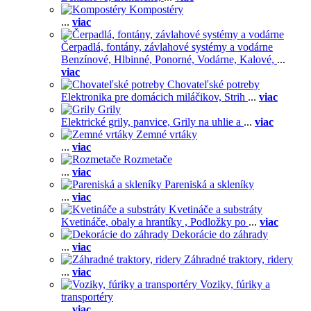
Kompostéry
...
viac
Čerpadlá, fontány, závlahové systémy a vodárne
Benzínové,
Hlbinné,
Ponorné,
Vodárne,
Kalové,
...
viac
Chovateľské potreby
Elektronika pre domácich miláčikov,
Strih
...
viac
Grily
Elektrické grily, panvice,
Grily na uhlie a
...
viac
Zemné vrtáky
...
viac
Rozmetače
...
viac
Pareniská a skleníky
...
viac
Kvetináče a substráty
Kvetináče, obaly a hrantíky ,
Podložky po
...
viac
Dekorácie do záhrady
...
viac
Záhradné traktory, ridery
...
viac
Voziky, fúriky a
transportéry
...
viac