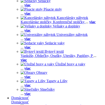
Sedačky
...
viac
Písacie stoly
...
viac
Kancelársky nábytok
Kancelárske stoličky,
Konferenčné stoličky
...
viac
Vešiaky a doplnky
...
viac
Univerzálny nábytok
...
viac
Sedacie vaky
...
viac
Bytový textil
Vankúše,
Obliečky,
Osušky,
Uteráky,
Paplóny,
P
...
viac
Úložné boxy a vaky
...
viac
Obrazy
...
viac
Tapety a Lišty
...
viac
Slnečníky
...
viac
Domácnosť
Domácnosť