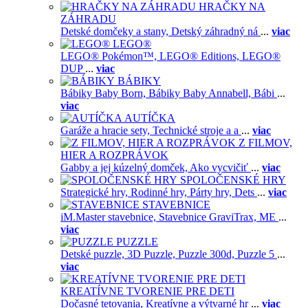
HRAČKY NA
ZÁHRADU
Detské domčeky a stany,
Detský záhradný ná
...
viac
LEGO®
LEGO® Pokémon™,
LEGO® Editions,
LEGO®
DUP
...
viac
BÁBIKY
Bábiky Baby Born,
Bábiky Baby Annabell,
Bábi
...
viac
AUTÍČKA
Garáže a hracie sety,
Technické stroje a a
...
viac
Z FILMOV,
HIER A ROZPRÁVOK
Gabby a jej kúzelný domček,
Ako vycvičiť
...
viac
SPOLOČENSKÉ HRY
Strategické hry,
Rodinné hry,
Párty hry,
Dets
...
viac
STAVEBNICE
iM.Master stavebnice,
Stavebnice GraviTrax,
ME
...
viac
PUZZLE
Detské puzzle,
3D Puzzle,
Puzzle 300d,
Puzzle 5
...
viac
KREATÍVNE TVORENIE PRE DETI
Dočasné tetovania,
Kreatívne a výtvarné hr
...
viac