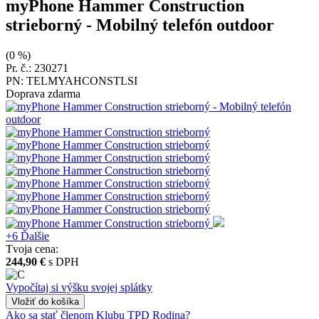
myPhone Hammer Construction
strieborný
- Mobilný telefón outdoor
(0 %)
Pr. č.: 230271
PN: TELMYAHCONSTLSI
Doprava zdarma
+6
Ďalšie
Tvoja cena:
244,90 €
s DPH
Vypočítaj si výšku svojej splátky
Vložiť
do košíka
Ako sa stať členom Klubu TPD Rodina?