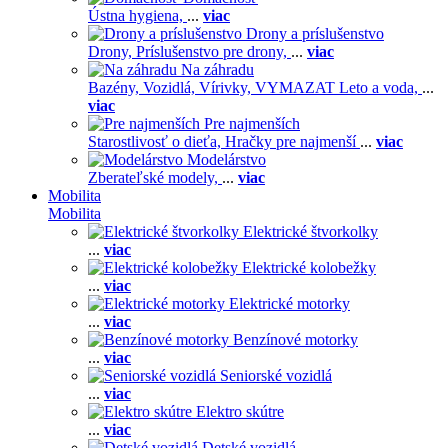
Ústna hygiena,
...
viac
Drony a príslušenstvo
Drony,
Príslušenstvo pre drony,
...
viac
Na záhradu
Bazény,
Vozidlá,
Vírivky,
VYMAZAT Leto a voda,
...
viac
Pre najmenších
Starostlivosť o dieťa,
Hračky pre najmenší
...
viac
Modelárstvo
Zberateľské modely,
...
viac
Mobilita
Mobilita
Elektrické štvorkolky
...
viac
Elektrické kolobežky
...
viac
Elektrické motorky
...
viac
Benzínové motorky
...
viac
Seniorské vozidlá
...
viac
Elektro skútre
...
viac
Detské vozidlá