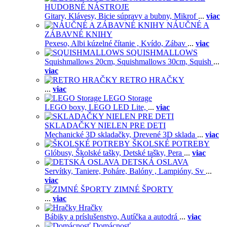
HUDOBNÉ NÁSTROJE
Gitary,
Klávesy,
Bicie súpravy a bubny,
Mikrof
...
viac
NÁUČNÉ A
ZÁBAVNÉ KNIHY
Pexeso,
Albi kúzelné čítanie ,
Kvído,
Zábav
...
viac
SQUISHMALLOWS
Squishmallows 20cm,
Squishmallows 30cm,
Squish
...
viac
RETRO HRAČKY
...
viac
LEGO Storage
LEGO boxy,
LEGO LED Lite,
...
viac
SKLADAČKY NIELEN PRE DETI
Mechanické 3D skladačky,
Drevené 3D sklada
...
viac
ŠKOLSKÉ POTREBY
Glóbusy,
Školské tašky,
Detské tašky,
Pera
...
viac
DETSKÁ OSLAVA
Servítky,
Taniere,
Poháre,
Balóny ,
Lampióny,
Sv
...
viac
ZIMNÉ ŠPORTY
...
viac
Hračky
Bábiky a príslušenstvo,
Autíčka a autodrá
...
viac
Domácnosť