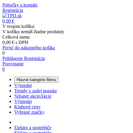
Pobočky a kontakt
Registrácia
0,00 €
V tvojom košíku:
V košíku nemáš žiadne produkty
Celková suma:
0,00 €
s DPH
Prejsť do nákupného košíka
0
Prihlásenie
Registrácia
Porovnanie
0
Hlavné kategórie
Menu
Výpredaj
Trendy v našej ponuke
%
Super akcie
Akcie
Výpredaj
Klubové ceny
Vybrané značky
Elektro a spotrebiče
Elektro a spotrebiče