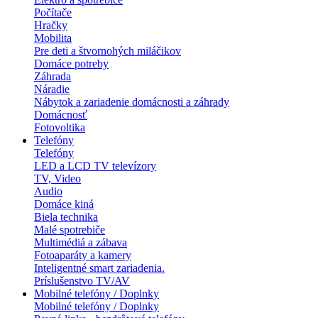
Počítače
Hračky
Mobilita
Pre deti a štvornohých miláčikov
Domáce potreby
Záhrada
Náradie
Nábytok a zariadenie domácnosti a záhrady
Domácnosť
Fotovoltika
Telefóny
Telefóny
LED a LCD TV televízory
TV, Video
Audio
Domáce kiná
Biela technika
Malé spotrebiče
Multimédiá a zábava
Fotoaparáty a kamery
Inteligentné smart zariadenia.
Príslušenstvo TV/AV
Mobilné telefóny / Doplnky
Mobilné telefóny / Doplnky