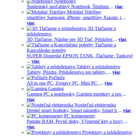
Notebooky
Študentský spoľahlivý Notebook,
Štúdium
...
viac
Mobilné Telefóny
smartfóny Samsung,
iPhone,
smartfóny Xiaomi,
t
...
viac
3D Tlačiarne a
príslušenstvo
3D Tlačiarne,
Náplne pre 3D Tlač,
Príslušen
...
viac
Tlačiarne a
Kancelárske potreby
SUPER Dopredaj EPSON TANK,
Tlačiarne,
Tankové
...
viac
Tablety a príslušenstvo
Tablety,
Púzdra,
Príslušenstvo pre tablety,
...
viac
Počítače
All in one PC,
Zostavy PC,
Mini PC,
...
viac
Gaming
Gaming PC a notebooky,
Gaming monitory a pro
...
viac
Nositeľná elektronika
Detské smart hodinky,
Smart náramky,
Smart h
...
viac
PC komponenty
Pamäte RAM,
Pevné disky,
Výmenné kity a boxy
...
viac
Projektory a príslušenstvo