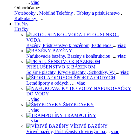
...
viac
Odporúčame:
Notebooky
,
Mobilné Telefóny
,
Tablety a príslušenstvo
,
Kalkulačky
, ...
Hračky
Hračky
LETO - SLNKO -
VODA
Bazény,
Príslušenstvo k bazénom,
Paddleboa
...
viac
BAZÉNY
Nafukovacie bazény,
Bazény s konštrukciou,
...
viac
PRISLUŠENSTVO K BÁZENOM
Solárne plachty,
Krycie plachty ,
Schodíky,
Vy
...
viac
ŠPORT A ODDYCH
Letné športy a oddych ,
...
viac
NAFUKOVAČKY
DO VODY
...
viac
ŠMYKĽAVKY
...
viac
TRAMPOLÍNY
...
viac
VÍRIVÉ BAZÉNY
Vírivé bazény,
Príslušenstvo k vírivým ba
...
viac