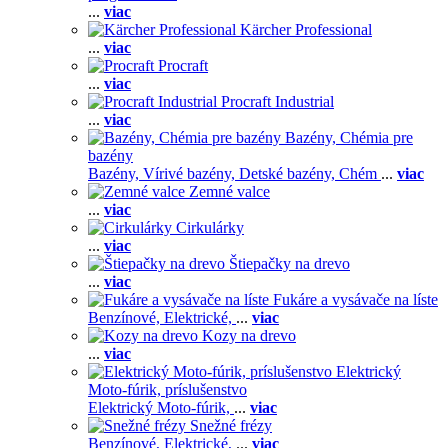
...
viac
Kärcher Professional
...
viac
Procraft
...
viac
Procraft Industrial
...
viac
Bazény, Chémia pre
bazény
Bazény,
Vírivé bazény,
Detské bazény,
Chém
...
viac
Zemné valce
...
viac
Cirkulárky
...
viac
Štiepačky na drevo
...
viac
Fukáre a vysávače na líste
Benzínové,
Elektrické,
...
viac
Kozy na drevo
...
viac
Elektrický
Moto-fúrik, príslušenstvo
Elektrický Moto-fúrik,
...
viac
Snežné frézy
Benzínové,
Elektrické,
...
viac