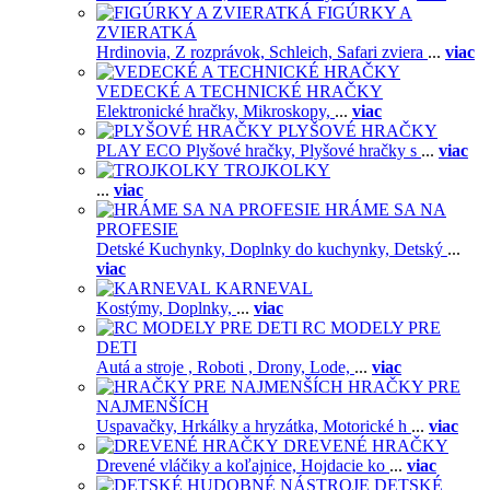
FIGÚRKY A
ZVIERATKÁ
Hrdinovia,
Z rozprávok,
Schleich,
Safari zviera
...
viac
VEDECKÉ A TECHNICKÉ HRAČKY
Elektronické hračky,
Mikroskopy,
...
viac
PLYŠOVÉ HRAČKY
PLAY ECO Plyšové hračky,
Plyšové hračky s
...
viac
TROJKOLKY
...
viac
HRÁME SA NA
PROFESIE
Detské Kuchynky,
Doplnky do kuchynky,
Detský
...
viac
KARNEVAL
Kostýmy,
Doplnky,
...
viac
RC MODELY PRE
DETI
Autá a stroje ,
Roboti ,
Drony,
Lode,
...
viac
HRAČKY PRE
NAJMENŠÍCH
Uspavačky,
Hrkálky a hryzátka,
Motorické h
...
viac
DREVENÉ HRAČKY
Drevené vláčiky a koľajnice,
Hojdacie ko
...
viac
DETSKÉ