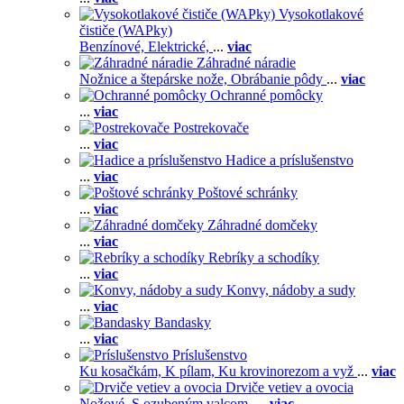
Vysokotlakové
čističe (WAPky)
Benzínové,
Elektrické,
...
viac
Záhradné náradie
Nožnice a štepárske nože,
Obrábanie pôdy
...
viac
Ochranné pomôcky
...
viac
Postrekovače
...
viac
Hadice a príslušenstvo
...
viac
Poštové schránky
...
viac
Záhradné domčeky
...
viac
Rebríky a schodíky
...
viac
Konvy, nádoby a sudy
...
viac
Bandasky
...
viac
Príslušenstvo
Ku kosačkám,
K pílam,
Ku krovinorezom a vyž
...
viac
Drviče vetiev a ovocia
Nožové,
S ozubeným valcom,
...
viac