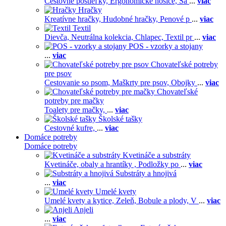
Cestovné postieľky,
Ergonomické nosiče,
Ša
...
viac
Hračky
Kreatívne hračky,
Hudobné hračky,
Penové p
...
viac
Textil
Dievča,
Neutrálna kolekcia,
Chlapec,
Textil pr
...
viac
POS - vzorky a stojany
...
viac
Chovateľské potreby
pre psov
Cestovanie so psom,
Maškrty pre psov,
Obojky
...
viac
Chovateľské
potreby pre mačky
Toalety pre mačky,
...
viac
Školské tašky
Cestovné kufre,
...
viac
Domáce potreby
Domáce potreby
Kvetináče a substráty
Kvetináče, obaly a hrantíky ,
Podložky po
...
viac
Substráty a hnojivá
...
viac
Umelé kvety
Umelé kvety a kytice,
Zeleň,
Bobule a plody,
V
...
viac
Anjeli
...
viac