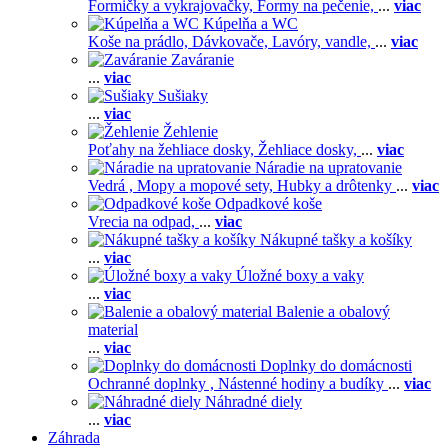
Formičky a vykrajovačky,
Formy na pečenie,
...
viac
Kúpelňa a WC
Koše na prádlo,
Dávkovače,
Lavóry, vandle,
...
viac
Zaváranie
...
viac
Sušiaky
...
viac
Žehlenie
Poťahy na žehliace dosky,
Žehliace dosky,
...
viac
Náradie na upratovanie
Vedrá ,
Mopy a mopové sety,
Hubky a drôtenky
...
viac
Odpadkové koše
Vrecia na odpad,
...
viac
Nákupné tašky a košíky
...
viac
Úložné boxy a vaky
...
viac
Balenie a obalový
material
...
viac
Doplnky do domácnosti
Ochranné doplnky ,
Nástenné hodiny a budíky
...
viac
Náhradné diely
...
viac
Záhrada