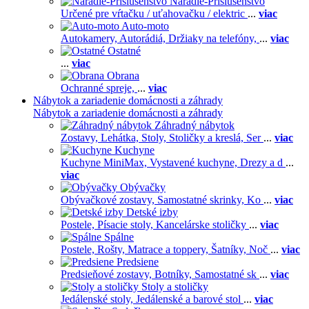
Náradie-Príslušenstvo
Určené pre vŕtačku / uťahovačku / elektric
...
viac
Auto-moto
Autokamery,
Autorádiá,
Držiaky na telefóny,
...
viac
Ostatné
...
viac
Obrana
Ochranné spreje,
...
viac
Nábytok a zariadenie domácnosti a záhrady
Nábytok a zariadenie domácnosti a záhrady
Záhradný nábytok
Zostavy,
Lehátka,
Stoly,
Stoličky a kreslá,
Ser
...
viac
Kuchyne
Kuchyne MiniMax,
Vystavené kuchyne,
Drezy a d
...
viac
Obývačky
Obývačkové zostavy,
Samostatné skrinky,
Ko
...
viac
Detské izby
Postele,
Písacie stoly,
Kancelárske stoličky
...
viac
Spálne
Postele,
Rošty,
Matrace a toppery,
Šatníky,
Noč
...
viac
Predsiene
Predsieňové zostavy,
Botníky,
Samostatné sk
...
viac
Stoly a stoličky
Jedálenské stoly,
Jedálenské a barové stol
...
viac