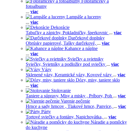
Fotorámčeky a
fotoalbumy
...
viac
Lampáše a lucerny
...
viac
Dekorácie
Tabuľky a zápichy,
Pokladničky, šperkovnic
...
viac
Darčekové doplnky
Obrúsky papierové,
Tašky darčekové,
...
viac
Kahance a náplne
...
viac
Sviečky a svietniky
Sviečky,
Svietníky a podložky pod sviečky
...
viac
Vázy
Sklenené vázy,
Keramické vázy,
Kovové vázy
...
viac
Dózy, misy, taniere sklo
...
viac
Stolovanie
Taniere a súpravy,
Misy a misky ,
Príbory,
Poh
...
viac
Varenie,pečenie
Hrnce a sady hrncov ,
Tlakové hrnce,
Panvice,
...
viac
Párty
Tortové sviečky a fontány,
Napichovátka,
...
viac
Náradie a pomôcky
do kuchyne