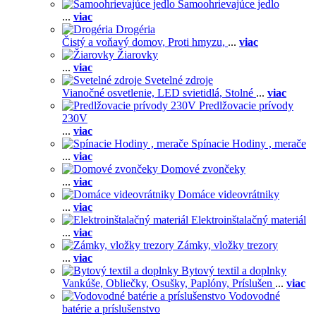
Samoohrievajúce jedlo
...
viac
Drogéria
Čistý a voňavý domov,
Proti hmyzu,
...
viac
Žiarovky
...
viac
Svetelné zdroje
Vianočné osvetlenie,
LED svietidlá,
Stolné
...
viac
Predlžovacie prívody
230V
...
viac
Spínacie Hodiny , merače
...
viac
Domové zvončeky
...
viac
Domáce videovrátniky
...
viac
Elektroinštalačný materiál
...
viac
Zámky, vložky trezory
...
viac
Bytový textil a doplnky
Vankúše,
Obliečky,
Osušky,
Paplóny,
Príslušen
...
viac
Vodovodné
batérie a príslušenstvo