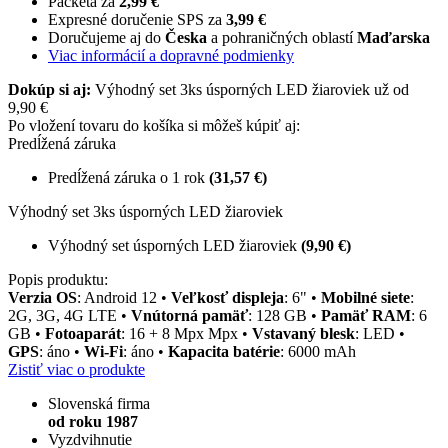
Packeta za
2,99 €
Expresné doručenie SPS za
3,99 €
Doručujeme aj do
Česka
a pohraničných oblastí
Maďarska
Viac informácií a dopravné podmienky
Dokúp si aj:
Výhodný set 3ks úsporných LED žiaroviek už od
9,90 €
Po vložení tovaru do košíka si môžeš kúpiť aj:
Predĺžená záruka
Predĺžená záruka o 1 rok
(31,57 €)
Výhodný set 3ks úsporných LED žiaroviek
Výhodný set úsporných LED žiaroviek
(9,90 €)
Popis produktu:
Verzia OS
: Android 12 •
Veľkosť displeja
: 6" •
Mobilné siete
:
2G, 3G, 4G LTE •
Vnútorná pamäť
: 128 GB •
Pamäť RAM
: 6
GB •
Fotoaparát
: 16 + 8 Mpx Mpx •
Vstavaný blesk
: LED •
GPS
: áno •
Wi-Fi
: áno •
Kapacita batérie
: 6000 mAh
Zistiť viac o produkte
Slovenská firma
od roku 1987
Vyzdvihnutie