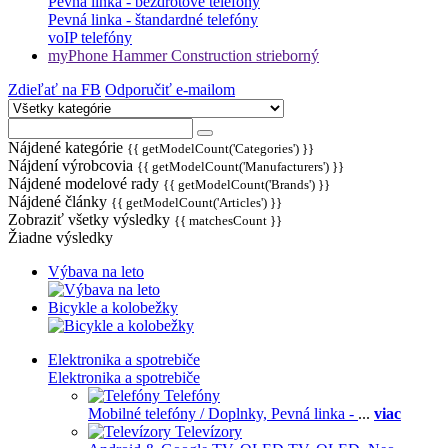
Pevná linka - bezdrôtové telefóny
Pevná linka - štandardné telefóny
voIP telefóny
myPhone Hammer Construction strieborný
Zdieľať na FB
Odporučiť e-mailom
Nájdené kategórie
{{ getModelCount('Categories') }}
Nájdení výrobcovia
{{ getModelCount('Manufacturers') }}
Nájdené modelové rady
{{ getModelCount('Brands') }}
Nájdené články
{{ getModelCount('Articles') }}
Zobraziť všetky výsledky
{{ matchesCount }}
Žiadne výsledky
Výbava na leto
Bicykle a kolobežky
Elektronika a spotrebiče
Elektronika a spotrebiče
Telefóny
Mobilné telefóny / Doplnky,
Pevná linka -
...
viac
Televízory