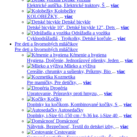
Elektrické autíčka,
Elektrické traktory,
Š
...
viac
Kolobežky
KOLOBEŽKY,
...
viac
Detské bicykle
Detské bicykle 10",
Detské bicykle 12",
Dets
...
viac
Odrážadla a vozítka
Cykloodrážadlá ,
Trojkolky,
Detské korčule
...
viac
Pre deti a štvornohých miláčikov
Pre deti a štvornohých miláčikov
Kŕmenie a hygiena
Hygiena,
Dojčenie,
Jednorázové plienky,
Jeden
...
viac
Mlieko a výživa
Cereálie, chrumky a sušienky,
Príkrmy,
Bio
...
viac
Kozmetika
Pre mamičky,
Pre detičky,
...
viac
Drogéria
Upratovanie,
Prípravky proti hmyzu,
...
viac
Kočíky
Doplnky ku kočíkom,
Kombinované kočíky,
S
...
viac
Autosedačky
Doplnky,
i-Size 61-150 cm / 9-36 kg,
i-Size 40
...
viac
Domácnosť
Nábytok,
Bezpečnosť,
Textil do detskej izby,
...
viac
Cestovanie