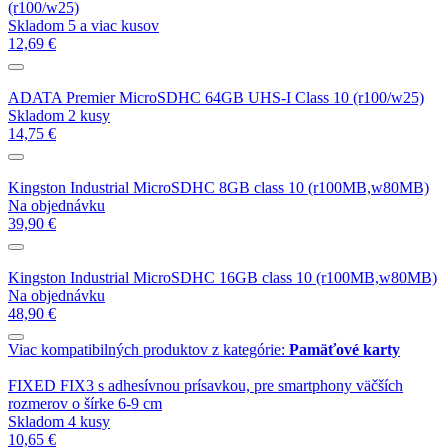
(r100/w25)
Skladom 5 a viac kusov
12,69 €
ADATA Premier MicroSDHC 64GB UHS-I Class 10 (r100/w25)
Skladom 2 kusy
14,75 €
Kingston Industrial MicroSDHC 8GB class 10 (r100MB,w80MB)
Na objednávku
39,90 €
Kingston Industrial MicroSDHC 16GB class 10 (r100MB,w80MB)
Na objednávku
48,90 €
Viac kompatibilných produktov z kategórie:
Pamäťové karty
FIXED FIX3 s adhesívnou prísavkou, pre smartphony väčších
rozmerov o šírke 6-9 cm
Skladom 4 kusy
10,65 €