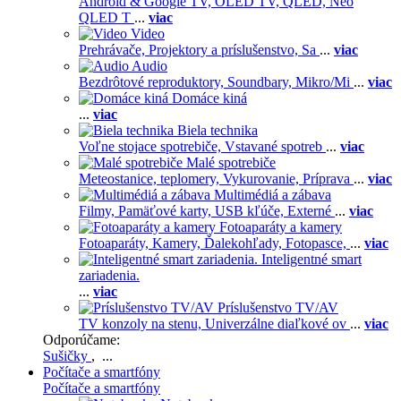
Android & Google TV,
OLED TV,
QLED, Neo
QLED T
...
viac
Video
Prehrávače,
Projektory a príslušenstvo,
Sa
...
viac
Audio
Bezdrôtové reproduktory,
Soundbary,
Mikro/Mi
...
viac
Domáce kiná
...
viac
Biela technika
Voľne stojace spotrebiče,
Vstavané spotreb
...
viac
Malé spotrebiče
Meteostanice, teplomery,
Vykurovanie,
Príprava
...
viac
Multimédiá a zábava
Filmy,
Pamäťové karty,
USB kľúče,
Externé
...
viac
Fotoaparáty a kamery
Fotoaparáty,
Kamery,
Ďalekohľady,
Fotopasce,
...
viac
Inteligentné smart
zariadenia.
...
viac
Príslušenstvo TV/AV
TV konzoly na stenu,
Univerzálne diaľkové ov
...
viac
Odporúčame:
Sušičky
, ...
Počítače a smartfóny
Počítače a smartfóny