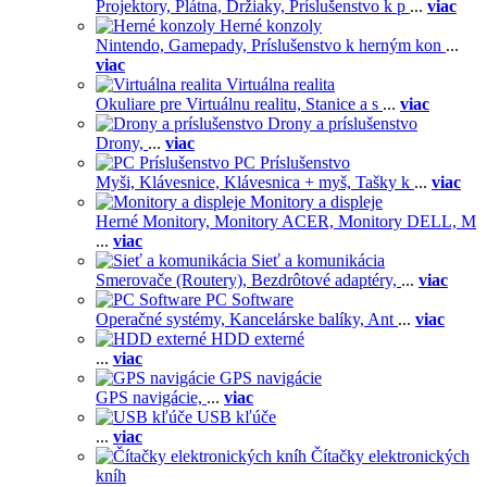
Projektory,
Plátna,
Držiaky,
Príslušenstvo k p
...
viac
Herné konzoly
Nintendo,
Gamepady,
Príslušenstvo k herným kon
...
viac
Virtuálna realita
Okuliare pre Virtuálnu realitu,
Stanice a s
...
viac
Drony a príslušenstvo
Drony,
...
viac
PC Príslušenstvo
Myši,
Klávesnice,
Klávesnica + myš,
Tašky k
...
viac
Monitory a displeje
Herné Monitory,
Monitory ACER,
Monitory DELL,
M
...
viac
Sieť a komunikácia
Smerovače (Routery),
Bezdrôtové adaptéry,
...
viac
PC Software
Operačné systémy,
Kancelárske balíky,
Ant
...
viac
HDD externé
...
viac
GPS navigácie
GPS navigácie,
...
viac
USB kľúče
...
viac
Čítačky elektronických
kníh