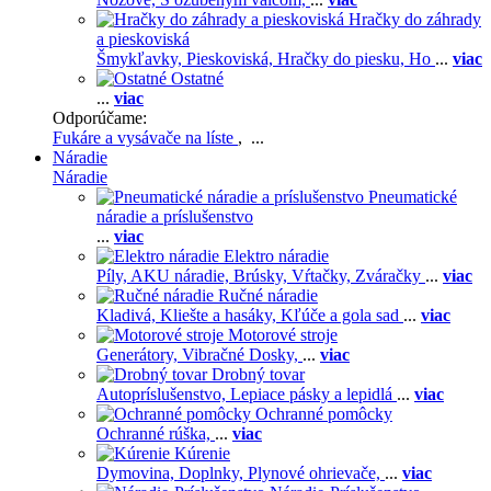
Hračky do záhrady
a pieskoviská
Šmykľavky,
Pieskoviská,
Hračky do piesku,
Ho
...
viac
Ostatné
...
viac
Odporúčame:
Fukáre a vysávače na líste
, ...
Náradie
Náradie
Pneumatické
náradie a príslušenstvo
...
viac
Elektro náradie
Píly,
AKU náradie,
Brúsky,
Vŕtačky,
Zváračky
...
viac
Ručné náradie
Kladivá,
Kliešte a hasáky,
Kľúče a gola sad
...
viac
Motorové stroje
Generátory,
Vibračné Dosky,
...
viac
Drobný tovar
Autopríslušenstvo,
Lepiace pásky a lepidlá
...
viac
Ochranné pomôcky
Ochranné rúška,
...
viac
Kúrenie
Dymovina,
Doplnky,
Plynové ohrievače,
...
viac