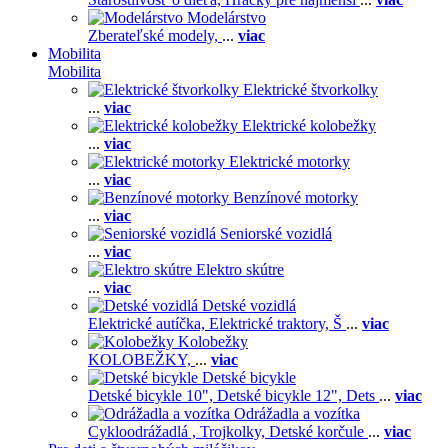
Modelárstvo
Zberateľské modely,
...
viac
Mobilita
Mobilita
Elektrické štvorkolky
...
viac
Elektrické kolobežky
...
viac
Elektrické motorky
...
viac
Benzínové motorky
...
viac
Seniorské vozidlá
...
viac
Elektro skútre
...
viac
Detské vozidlá
Elektrické autíčka,
Elektrické traktory,
Š
...
viac
Kolobežky
KOLOBEŽKY,
...
viac
Detské bicykle
Detské bicykle 10",
Detské bicykle 12",
Dets
...
viac
Odrážadla a vozítka
Cykloodrážadlá ,
Trojkolky,
Detské korčule
...
viac