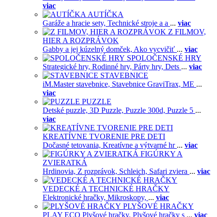
viac
AUTÍČKA
Garáže a hracie sety,
Technické stroje a a
...
viac
Z FILMOV,
HIER A ROZPRÁVOK
Gabby a jej kúzelný domček,
Ako vycvičiť
...
viac
SPOLOČENSKÉ HRY
Strategické hry,
Rodinné hry,
Párty hry,
Dets
...
viac
STAVEBNICE
iM.Master stavebnice,
Stavebnice GraviTrax,
ME
...
viac
PUZZLE
Detské puzzle,
3D Puzzle,
Puzzle 300d,
Puzzle 5
...
viac
KREATÍVNE TVORENIE PRE DETI
Dočasné tetovania,
Kreatívne a výtvarné hr
...
viac
FIGÚRKY A
ZVIERATKÁ
Hrdinovia,
Z rozprávok,
Schleich,
Safari zviera
...
viac
VEDECKÉ A TECHNICKÉ HRAČKY
Elektronické hračky,
Mikroskopy,
...
viac
PLYŠOVÉ HRAČKY
PLAY ECO Plyšové hračky,
Plyšové hračky s
...
viac