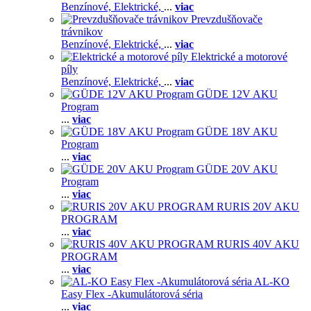
Benzínové,
Elektrické,
...
viac
Prevzdušňovače
trávnikov
Benzínové,
Elektrické,
...
viac
Elektrické a motorové
píly
Benzínové,
Elektrické,
...
viac
GÜDE 12V AKU
Program
...
viac
GÜDE 18V AKU
Program
...
viac
GÜDE 20V AKU
Program
...
viac
RURIS 20V AKU
PROGRAM
...
viac
RURIS 40V AKU
PROGRAM
...
viac
AL-KO
Easy Flex -Akumulátorová séria
...
viac