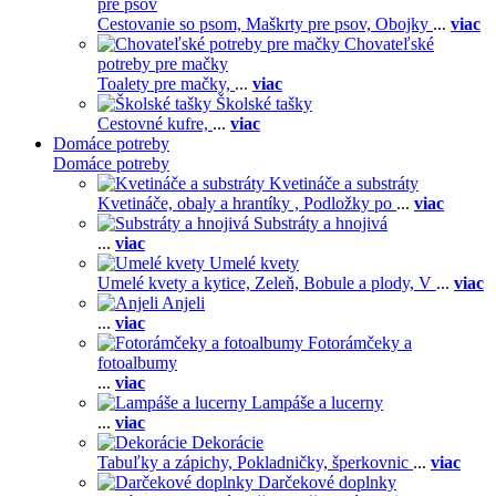
pre psov
Cestovanie so psom,
Maškrty pre psov,
Obojky
...
viac
Chovateľské
potreby pre mačky
Toalety pre mačky,
...
viac
Školské tašky
Cestovné kufre,
...
viac
Domáce potreby
Domáce potreby
Kvetináče a substráty
Kvetináče, obaly a hrantíky ,
Podložky po
...
viac
Substráty a hnojivá
...
viac
Umelé kvety
Umelé kvety a kytice,
Zeleň,
Bobule a plody,
V
...
viac
Anjeli
...
viac
Fotorámčeky a
fotoalbumy
...
viac
Lampáše a lucerny
...
viac
Dekorácie
Tabuľky a zápichy,
Pokladničky, šperkovnic
...
viac
Darčekové doplnky