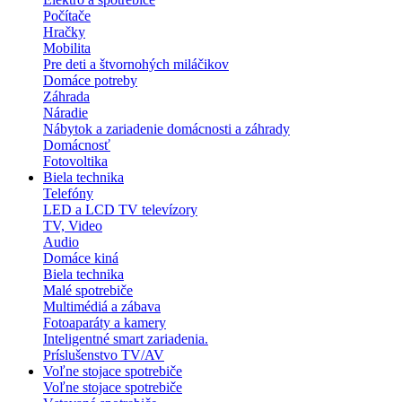
Počítače
Hračky
Mobilita
Pre deti a štvornohých miláčikov
Domáce potreby
Záhrada
Náradie
Nábytok a zariadenie domácnosti a záhrady
Domácnosť
Fotovoltika
Biela technika
Telefóny
LED a LCD TV televízory
TV, Video
Audio
Domáce kiná
Biela technika
Malé spotrebiče
Multimédiá a zábava
Fotoaparáty a kamery
Inteligentné smart zariadenia.
Príslušenstvo TV/AV
Voľne stojace spotrebiče
Voľne stojace spotrebiče