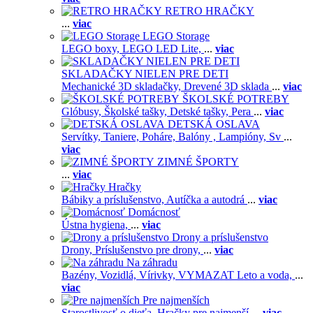
RETRO HRAČKY
...
viac
LEGO Storage
LEGO boxy,
LEGO LED Lite,
...
viac
SKLADAČKY NIELEN PRE DETI
Mechanické 3D skladačky,
Drevené 3D sklada
...
viac
ŠKOLSKÉ POTREBY
Glóbusy,
Školské tašky,
Detské tašky,
Pera
...
viac
DETSKÁ OSLAVA
Servítky,
Taniere,
Poháre,
Balóny ,
Lampióny,
Sv
...
viac
ZIMNÉ ŠPORTY
...
viac
Hračky
Bábiky a príslušenstvo,
Autíčka a autodrá
...
viac
Domácnosť
Ústna hygiena,
...
viac
Drony a príslušenstvo
Drony,
Príslušenstvo pre drony,
...
viac
Na záhradu
Bazény,
Vozidlá,
Vírivky,
VYMAZAT Leto a voda,
...
viac
Pre najmenších
Starostlivosť o dieťa,
Hračky pre najmenší
...
viac