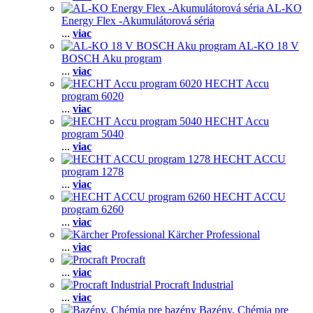
AL-KO
Energy Flex -Akumulátorová séria
...
viac
AL-KO 18 V
BOSCH Aku program
...
viac
HECHT Accu
program 6020
...
viac
HECHT Accu
program 5040
...
viac
HECHT ACCU
program 1278
...
viac
HECHT ACCU
program 6260
...
viac
Kärcher Professional
...
viac
Procraft
...
viac
Procraft Industrial
...
viac
Bazény, Chémia pre