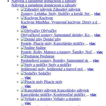
Nábytok a zariadenie domácnosti a záhrady
Nábytok a zariadenie domácnosti a záhrady
Záhradný nábytok
Zostavy,
Lehátka,
Stoly,
Stoličky a kreslá,
Ser
...
viac
Kuchyne
Kuchyne MiniMax,
Vystavené kuchyne,
Drezy a d
...
viac
Obývačky
Obývačkové zostavy,
Samostatné skrinky,
Ko
...
viac
Detské izby
Postele,
Písacie stoly,
Kancelárske stoličky
...
viac
Spálne
Postele,
Rošty,
Matrace a toppery,
Šatníky,
Noč
...
viac
Predsiene
Predsieňové zostavy,
Botníky,
Samostatné sk
...
viac
Stoly a stoličky
Jedálenské stoly,
Jedálenské a barové stol
...
viac
Sedačky
...
viac
Písacie stoly
...
viac
Kancelársky nábytok
Kancelárske stoličky,
Konferenčné stoličky
...
viac
Vešiaky a doplnky
...
viac