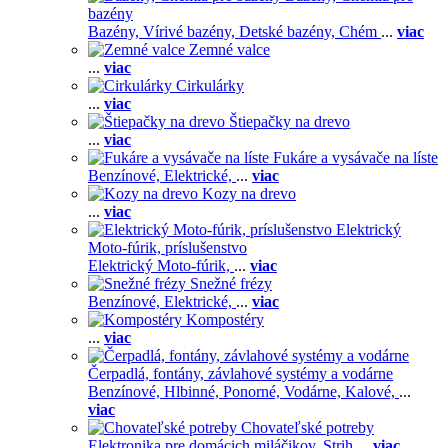
bazény
Bazény,
Vírivé bazény,
Detské bazény,
Chém
...
viac
Zemné valce
...
viac
Cirkulárky
...
viac
Štiepačky na drevo
...
viac
Fukáre a vysávače na líste
Benzínové,
Elektrické,
...
viac
Kozy na drevo
...
viac
Elektrický
Moto-fúrik, príslušenstvo
Elektrický Moto-fúrik,
...
viac
Snežné frézy
Benzínové,
Elektrické,
...
viac
Kompostéry
...
viac
Čerpadlá, fontány, závlahové systémy a vodárne
Benzínové,
Hlbinné,
Ponorné,
Vodárne,
Kalové,
...
viac
Chovateľské potreby
Elektronika pre domácich miláčikov,
Strih
...
viac