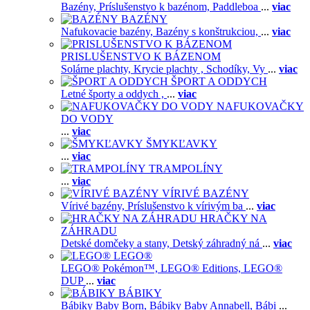
Bazény,
Príslušenstvo k bazénom,
Paddleboa
...
viac
BAZÉNY
Nafukovacie bazény,
Bazény s konštrukciou,
...
viac
PRISLUŠENSTVO K BÁZENOM
Solárne plachty,
Krycie plachty ,
Schodíky,
Vy
...
viac
ŠPORT A ODDYCH
Letné športy a oddych ,
...
viac
NAFUKOVAČKY
DO VODY
...
viac
ŠMYKĽAVKY
...
viac
TRAMPOLÍNY
...
viac
VÍRIVÉ BAZÉNY
Vírivé bazény,
Príslušenstvo k vírivým ba
...
viac
HRAČKY NA
ZÁHRADU
Detské domčeky a stany,
Detský záhradný ná
...
viac
LEGO®
LEGO® Pokémon™,
LEGO® Editions,
LEGO®
DUP
...
viac
BÁBIKY
Bábiky Baby Born,
Bábiky Baby Annabell,
Bábi
...