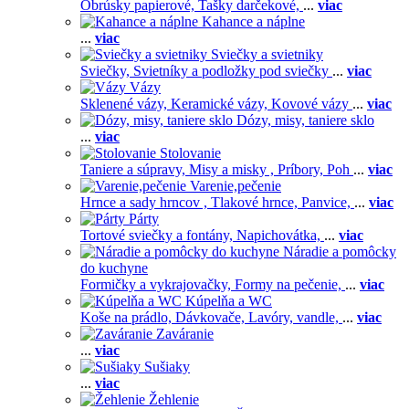
Obrúsky papierové,
Tašky darčekové,
...
viac
Kahance a náplne
...
viac
Sviečky a svietniky
Sviečky,
Svietníky a podložky pod sviečky
...
viac
Vázy
Sklenené vázy,
Keramické vázy,
Kovové vázy
...
viac
Dózy, misy, taniere sklo
...
viac
Stolovanie
Taniere a súpravy,
Misy a misky ,
Príbory,
Poh
...
viac
Varenie,pečenie
Hrnce a sady hrncov ,
Tlakové hrnce,
Panvice,
...
viac
Párty
Tortové sviečky a fontány,
Napichovátka,
...
viac
Náradie a pomôcky
do kuchyne
Formičky a vykrajovačky,
Formy na pečenie,
...
viac
Kúpelňa a WC
Koše na prádlo,
Dávkovače,
Lavóry, vandle,
...
viac
Zaváranie
...
viac
Sušiaky
...
viac
Žehlenie