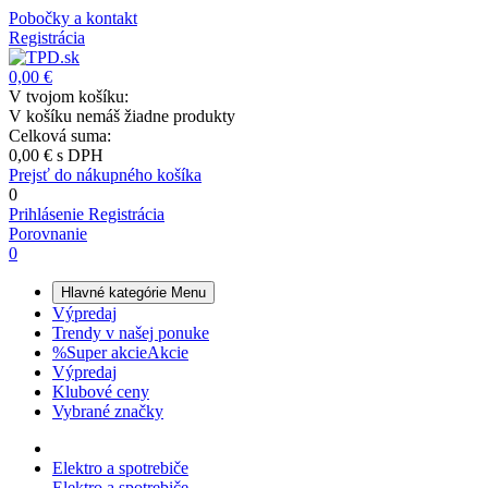
Pobočky a kontakt
Registrácia
0,00 €
V tvojom košíku:
V košíku nemáš žiadne produkty
Celková suma:
0,00 €
s DPH
Prejsť do nákupného košíka
0
Prihlásenie
Registrácia
Porovnanie
0
Hlavné kategórie
Menu
Výpredaj
Trendy v našej ponuke
%
Super akcie
Akcie
Výpredaj
Klubové ceny
Vybrané značky
Elektro a spotrebiče
Elektro a spotrebiče