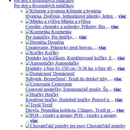
Pre deti a štvornohých miláčikov
Pre deti a štvornohých miláčikov
Kŕmenie a hygiena
Hygiena,
Dojčenie,
Jednorázové plienky,
Jeden
...
viac
Mlieko a výživa
Cereálie, chrumky a sušienky,
Príkrmy,
Bio
...
viac
Kozmetika
Pre mamičky,
Pre detičky,
...
viac
Drogéria
Upratovanie,
Prípravky proti hmyzu,
...
viac
Kočíky
Doplnky ku kočíkom,
Kombinované kočíky,
S
...
viac
Autosedačky
Doplnky,
i-Size 61-150 cm / 9-36 kg,
i-Size 40
...
viac
Domácnosť
Nábytok,
Bezpečnosť,
Textil do detskej izby,
...
viac
Cestovanie
Cestovné postieľky,
Ergonomické nosiče,
Ša
...
viac
Hračky
Kreatívne hračky,
Hudobné hračky,
Penové p
...
viac
Textil
Dievča,
Neutrálna kolekcia,
Chlapec,
Textil pr
...
viac
POS - vzorky a stojany
...
viac
Chovateľské potreby