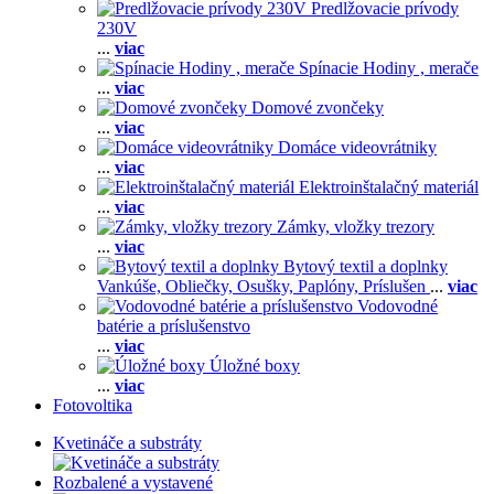
Predlžovacie prívody
230V
...
viac
Spínacie Hodiny , merače
...
viac
Domové zvončeky
...
viac
Domáce videovrátniky
...
viac
Elektroinštalačný materiál
...
viac
Zámky, vložky trezory
...
viac
Bytový textil a doplnky
Vankúše,
Obliečky,
Osušky,
Paplóny,
Príslušen
...
viac
Vodovodné
batérie a príslušenstvo
...
viac
Úložné boxy
...
viac
Fotovoltika
Kvetináče a substráty
Rozbalené a vystavené