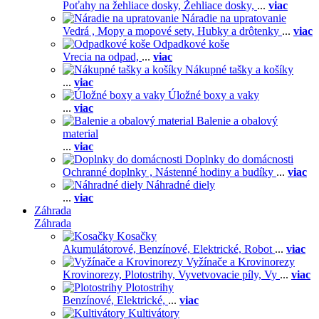
Poťahy na žehliace dosky,
Žehliace dosky,
...
viac
Náradie na upratovanie
Vedrá ,
Mopy a mopové sety,
Hubky a drôtenky
...
viac
Odpadkové koše
Vrecia na odpad,
...
viac
Nákupné tašky a košíky
...
viac
Úložné boxy a vaky
...
viac
Balenie a obalový
material
...
viac
Doplnky do domácnosti
Ochranné doplnky ,
Nástenné hodiny a budíky
...
viac
Náhradné diely
...
viac
Záhrada
Záhrada
Kosačky
Akumulátorové,
Benzínové,
Elektrické,
Robot
...
viac
Vyžínače a Krovinorezy
Krovinorezy,
Plotostrihy,
Vyvetvovacie píly,
Vy
...
viac
Plotostrihy
Benzínové,
Elektrické,
...
viac
Kultivátory