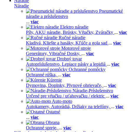
Náradie
Náradie
Pneumatické
náradie a príslušenstvo
...
viac
Elektro náradie
Píly,
AKU náradie,
Brúsky,
Vŕtačky,
Zváračky
...
viac
Ručné náradie
Kladivá,
Kliešte a hasáky,
Kľúče a gola sad
...
viac
Motorové stroje
Generátory,
Vibračné Dosky,
...
viac
Drobný tovar
Autopríslušenstvo,
Lepiace pásky a lepidlá
...
viac
Ochranné pomôcky
Ochranné rúška,
...
viac
Kúrenie
Dymovina,
Doplnky,
Plynové ohrievače,
...
viac
Náradie-Príslušenstvo
Určené pre vŕtačku / uťahovačku / elektric
...
viac
Auto-moto
Autokamery,
Autorádiá,
Držiaky na telefóny,
...
viac
Ostatné
...
viac
Obrana
Ochranné spreje,
...
viac