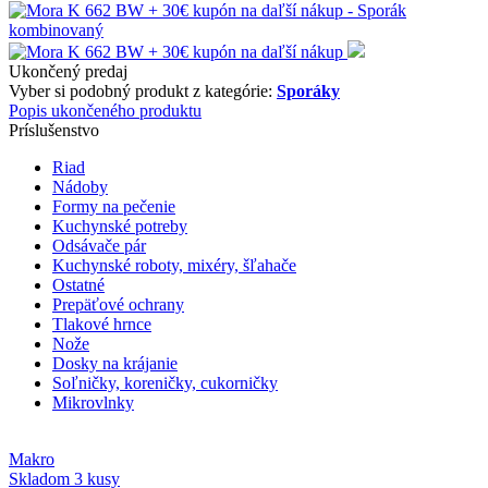
Ukončený predaj
Vyber si podobný produkt z kategórie:
Sporáky
Popis ukončeného produktu
Príslušenstvo
Riad
Nádoby
Formy na pečenie
Kuchynské potreby
Odsávače pár
Kuchynské roboty, mixéry, šľahače
Ostatné
Prepäťové ochrany
Tlakové hrnce
Nože
Dosky na krájanie
Soľničky, koreničky, cukorničky
Mikrovlnky
Makro
Skladom 3 kusy