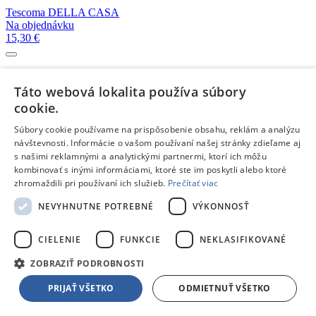
Tescoma DELLA CASA
Na objednávku
15,30 €
Tescoma DELLA CASA
Na objednávku
Táto webová lokalita používa súbory
15,20 €
cookie.
Súbory cookie používame na prispôsobenie obsahu, reklám a analýzu
Tescoma DELLA CASA
návštevnosti. Informácie o vašom používaní našej stránky zdieľame aj
Skladom 1 kus
s našimi reklamnými a analytickými partnermi, ktorí ich môžu
14,50 €
kombinovať s inými informáciami, ktoré ste im poskytli alebo ktoré
zhromaždili pri používaní ich služieb.
Prečítať viac
Tescoma DELÍCIA
NEVYHNUTNE POTREBNÉ
VÝKONNOSŤ
Na objednávku
40,70 €
CIELENIE
FUNKCIE
NEKLASIFIKOVANÉ
ZOBRAZIŤ PODROBNOSTI
Tescoma DELÍCIA
Skladom 4 kusy
PRIJAŤ VŠETKO
ODMIETNUŤ VŠETKO
11,60 €