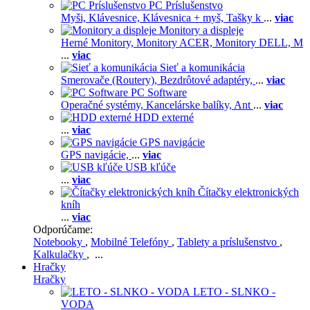
PC Príslušenstvo
Myši,
Klávesnice,
Klávesnica + myš,
Tašky k
...
viac
Monitory a displeje
Herné Monitory,
Monitory ACER,
Monitory DELL,
M
...
viac
Sieť a komunikácia
Smerovače (Routery),
Bezdrôtové adaptéry,
...
viac
PC Software
Operačné systémy,
Kancelárske balíky,
Ant
...
viac
HDD externé
...
viac
GPS navigácie
GPS navigácie,
...
viac
USB kľúče
...
viac
Čítačky elektronických
kníh
...
viac
Odporúčame:
Notebooky
,
Mobilné Telefóny
,
Tablety a príslušenstvo
,
Kalkulačky
, ...
Hračky
Hračky
LETO - SLNKO -
VODA