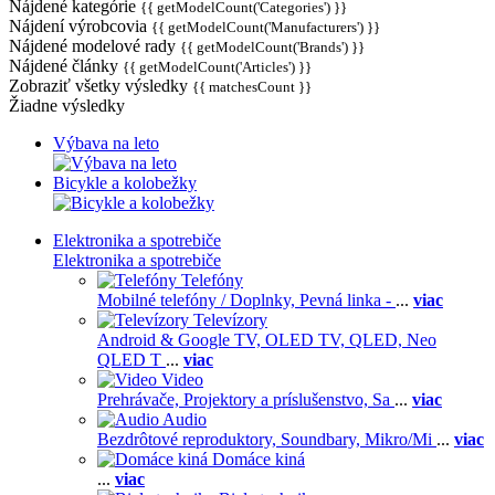
Nájdené kategórie
{{ getModelCount('Categories') }}
Nájdení výrobcovia
{{ getModelCount('Manufacturers') }}
Nájdené modelové rady
{{ getModelCount('Brands') }}
Nájdené články
{{ getModelCount('Articles') }}
Zobraziť všetky výsledky
{{ matchesCount }}
Žiadne výsledky
Výbava na leto
Bicykle a kolobežky
Elektronika a spotrebiče
Elektronika a spotrebiče
Telefóny
Mobilné telefóny / Doplnky,
Pevná linka -
...
viac
Televízory
Android & Google TV,
OLED TV,
QLED, Neo
QLED T
...
viac
Video
Prehrávače,
Projektory a príslušenstvo,
Sa
...
viac
Audio
Bezdrôtové reproduktory,
Soundbary,
Mikro/Mi
...
viac
Domáce kiná
...
viac