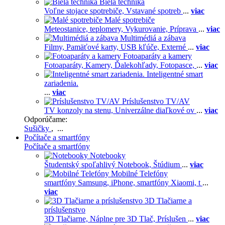
Biela technika
Voľne stojace spotrebiče,
Vstavané spotreb
...
viac
Malé spotrebiče
Meteostanice, teplomery,
Vykurovanie,
Príprava
...
viac
Multimédiá a zábava
Filmy,
Pamäťové karty,
USB kľúče,
Externé
...
viac
Fotoaparáty a kamery
Fotoaparáty,
Kamery,
Ďalekohľady,
Fotopasce,
...
viac
Inteligentné smart
zariadenia.
...
viac
Príslušenstvo TV/AV
TV konzoly na stenu,
Univerzálne diaľkové ov
...
viac
Odporúčame:
Sušičky
, ...
Počítače a smartfóny
Počítače a smartfóny
Notebooky
Študentský spoľahlivý Notebook,
Štúdium
...
viac
Mobilné Telefóny
smartfóny Samsung,
iPhone,
smartfóny Xiaomi,
t
...
viac
3D Tlačiarne a
príslušenstvo
3D Tlačiarne,
Náplne pre 3D Tlač,
Príslušen
...
viac