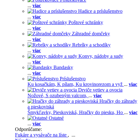
...
viac
Hadice a príslušenstvo
...
viac
Poštové schránky
...
viac
Záhradné domčeky
...
viac
Rebríky a schodíky
...
viac
Konvy, nádoby a sudy
...
viac
Bandasky
...
viac
Príslušenstvo
Ku kosačkám,
K pílam,
Ku krovinorezom a vyž
...
viac
Drviče vetiev a ovocia
Nožové,
S ozubeným valcom,
...
viac
Hračky do záhrady
a pieskoviská
Šmykľavky,
Pieskoviská,
Hračky do piesku,
Ho
...
viac
Ostatné
...
viac
Odporúčame:
Fukáre a vysávače na líste
, ...