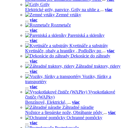
Grily
Elektrické grily, panvice,
Grily na uhlie a
...
viac
Zemné vrtáky
...
viac
Rozmetače
...
viac
Pareniská a skleníky
...
viac
Kvetináče a substráty
Kvetináče, obaly a hrantíky ,
Podložky po
...
viac
Dekorácie do záhrady
...
viac
Záhradné traktory, ridery
...
viac
Voziky, fúriky a
transportéry
...
viac
Vysokotlakové
čističe (WAPky)
Benzínové,
Elektrické,
...
viac
Záhradné náradie
Nožnice a štepárske nože,
Obrábanie pôdy
...
viac
Ochranné pomôcky
...
viac
Postrekovače