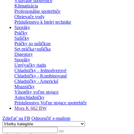
Vstavané spotrebiče
Klimatizácia
Profesionálne spotrebiče
Ohrievače vody
Príslušenstvo k bielej technike
Sporáky
Práčky
Sušičky
Práčky so sušičkou
Set práčka+sušička
Digestory
Sporáky
Umývačky riadu
Chladničky - Jednodverové
Chladničky - Kombinované
Chladničky - Americké
Mrazničky
Vínotéky voľne stojace
Autochladničky
Príslušenstvo Voľne stojace spotrebiče
Mora K 662 BW
Zdieľať na FB
Odporučiť e-mailom