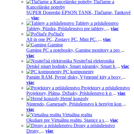
Tlačiarne a
Kancelárske potreby
SUPER Dopredaj EPSON TANK,
Tlačiarne,
Tankové
...
viac
Tablety a príslušenstvo
Tablety,
Púzdra,
Príslušenstvo pre tablety,
...
viac
Počítače
All in one PC,
Zostavy PC,
Mini PC,
...
viac
Gaming
Gaming PC a notebooky,
Gaming monitory a pro
...
viac
Nositeľná elektronika
Detské smart hodinky,
Smart náramky,
Smart h
...
viac
PC komponenty
Pamäte RAM,
Pevné disky,
Výmenné kity a boxy
...
viac
Projektory a príslušenstvo
Projektory,
Plátna,
Držiaky,
Príslušenstvo k p
...
viac
Herné konzoly
Nintendo,
Gamepady,
Príslušenstvo k herným kon
...
viac
Virtuálna realita
Okuliare pre Virtuálnu realitu,
Stanice a s
...
viac
Drony a príslušenstvo
Drony,
...
viac