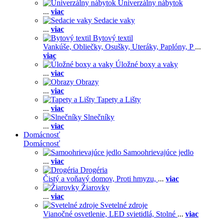
Univerzálny nábytok
...
viac
Sedacie vaky
...
viac
Bytový textil
Vankúše,
Obliečky,
Osušky,
Uteráky,
Paplóny,
P
...
viac
Úložné boxy a vaky
...
viac
Obrazy
...
viac
Tapety a Lišty
...
viac
Slnečníky
...
viac
Domácnosť
Domácnosť
Samoohrievajúce jedlo
...
viac
Drogéria
Čistý a voňavý domov,
Proti hmyzu,
...
viac
Žiarovky
...
viac
Svetelné zdroje
Vianočné osvetlenie,
LED svietidlá,
Stolné
...
viac