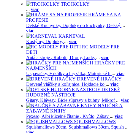
TROJKOLKY
...
viac
HRÁME SA NA
PROFESIE
Detské Kuchynky,
Doplnky do kuchynky,
Detský
...
viac
KARNEVAL
Kostýmy,
Doplnky,
...
viac
RC MODELY PRE
DETI
Autá a stroje ,
Roboti ,
Drony,
Lode,
...
viac
HRAČKY PRE
NAJMENŠÍCH
Uspavačky,
Hrkálky a hryzátka,
Motorické h
...
viac
DREVENÉ HRAČKY
Drevené vláčiky a koľajnice,
Hojdacie ko
...
viac
DETSKÉ
HUDOBNÉ NÁSTROJE
Gitary,
Klávesy,
Bicie súpravy a bubny,
Mikrof
...
viac
NÁUČNÉ A
ZÁBAVNÉ KNIHY
Pexeso,
Albi kúzelné čítanie ,
Kvído,
Zábav
...
viac
SQUISHMALLOWS
Squishmallows 20cm,
Squishmallows 30cm,
Squish
...
viac