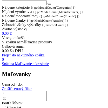
Nájdené kategórie
{{ getModelCount('Categories') }}
Nájdení výrobcovia
{{ getModelCount('Manufacturers') }}
Nájdené modelové rady
{{ getModelCount('Brands') }}
Nájdené články
{{ getModelCount('Articles') }}
Zobraziť všetky výsledky
{{ matchesCount }}
Žiadne výsledky
0,00 €
V tvojom košíku:
V košíku nemáš žiadne produkty
Celková suma:
0,00 €
s DPH
Prejsť do nákupného košíka
0
Späť na Maľovanie a kreslenie
Maľovanky
Cena od - do:
Zrušiť cenový filter
Podľa štítkov:
Výpredaj