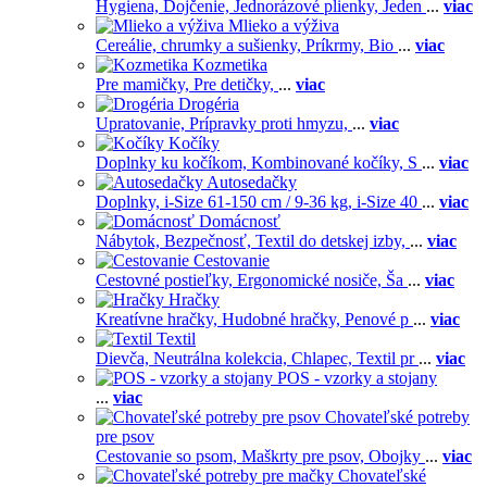
Hygiena,
Dojčenie,
Jednorázové plienky,
Jeden
...
viac
Mlieko a výživa
Cereálie, chrumky a sušienky,
Príkrmy,
Bio
...
viac
Kozmetika
Pre mamičky,
Pre detičky,
...
viac
Drogéria
Upratovanie,
Prípravky proti hmyzu,
...
viac
Kočíky
Doplnky ku kočíkom,
Kombinované kočíky,
S
...
viac
Autosedačky
Doplnky,
i-Size 61-150 cm / 9-36 kg,
i-Size 40
...
viac
Domácnosť
Nábytok,
Bezpečnosť,
Textil do detskej izby,
...
viac
Cestovanie
Cestovné postieľky,
Ergonomické nosiče,
Ša
...
viac
Hračky
Kreatívne hračky,
Hudobné hračky,
Penové p
...
viac
Textil
Dievča,
Neutrálna kolekcia,
Chlapec,
Textil pr
...
viac
POS - vzorky a stojany
...
viac
Chovateľské potreby
pre psov
Cestovanie so psom,
Maškrty pre psov,
Obojky
...
viac
Chovateľské