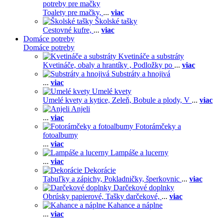
potreby pre mačky
Toalety pre mačky,
...
viac
Školské tašky
Cestovné kufre,
...
viac
Domáce potreby
Domáce potreby
Kvetináče a substráty
Kvetináče, obaly a hrantíky ,
Podložky po
...
viac
Substráty a hnojivá
...
viac
Umelé kvety
Umelé kvety a kytice,
Zeleň,
Bobule a plody,
V
...
viac
Anjeli
...
viac
Fotorámčeky a
fotoalbumy
...
viac
Lampáše a lucerny
...
viac
Dekorácie
Tabuľky a zápichy,
Pokladničky, šperkovnic
...
viac
Darčekové doplnky
Obrúsky papierové,
Tašky darčekové,
...
viac
Kahance a náplne
...
viac