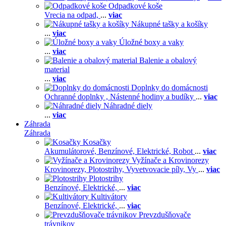
Odpadkové koše
Vrecia na odpad,
...
viac
Nákupné tašky a košíky
...
viac
Úložné boxy a vaky
...
viac
Balenie a obalový
material
...
viac
Doplnky do domácnosti
Ochranné doplnky ,
Nástenné hodiny a budíky
...
viac
Náhradné diely
...
viac
Záhrada
Záhrada
Kosačky
Akumulátorové,
Benzínové,
Elektrické,
Robot
...
viac
Vyžínače a Krovinorezy
Krovinorezy,
Plotostrihy,
Vyvetvovacie píly,
Vy
...
viac
Plotostrihy
Benzínové,
Elektrické,
...
viac
Kultivátory
Benzínové,
Elektrické,
...
viac
Prevzdušňovače
trávnikov