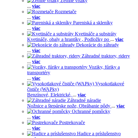
Zemné vrtáky
...
viac
Rozmetače
...
viac
Pareniská a skleníky
...
viac
Kvetináče a substráty
Kvetináče, obaly a hrantíky ,
Podložky po
...
viac
Dekorácie do záhrady
...
viac
Záhradné traktory, ridery
...
viac
Voziky, fúriky a
transportéry
...
viac
Vysokotlakové
čističe (WAPky)
Benzínové,
Elektrické,
...
viac
Záhradné náradie
Nožnice a štepárske nože,
Obrábanie pôdy
...
viac
Ochranné pomôcky
...
viac
Postrekovače
...
viac
Hadice a príslušenstvo