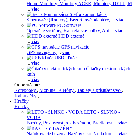
Herné Monitory,
Monitory ACER,
Monitory DELL,
M
...
viac
Sieť a komunikácia
Smerovače (Routery),
Bezdrôtové adaptéry,
...
viac
PC Software
Operačné systémy,
Kancelárske balíky,
Ant
...
viac
HDD externé
...
viac
GPS navigácie
GPS navigácie,
...
viac
USB kľúče
...
viac
Čítačky elektronických
kníh
...
viac
Odporúčame:
Notebooky
,
Mobilné Telefóny
,
Tablety a príslušenstvo
,
Kalkulačky
, ...
Hračky
Hračky
LETO - SLNKO -
VODA
Bazény,
Príslušenstvo k bazénom,
Paddleboa
...
viac
BAZÉNY
Nafukovacie bazény,
Bazény s konštrukciou,
...
viac