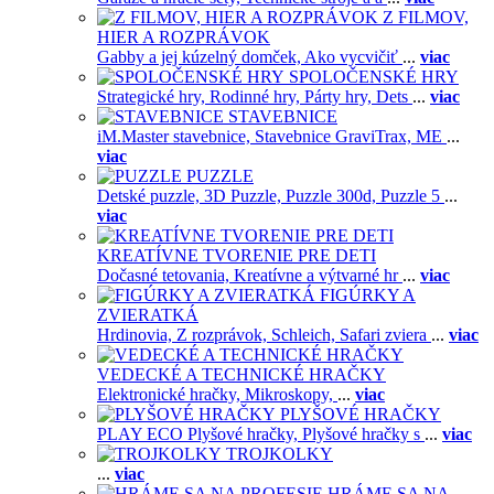
Z FILMOV,
HIER A ROZPRÁVOK
Gabby a jej kúzelný domček,
Ako vycvičiť
...
viac
SPOLOČENSKÉ HRY
Strategické hry,
Rodinné hry,
Párty hry,
Dets
...
viac
STAVEBNICE
iM.Master stavebnice,
Stavebnice GraviTrax,
ME
...
viac
PUZZLE
Detské puzzle,
3D Puzzle,
Puzzle 300d,
Puzzle 5
...
viac
KREATÍVNE TVORENIE PRE DETI
Dočasné tetovania,
Kreatívne a výtvarné hr
...
viac
FIGÚRKY A
ZVIERATKÁ
Hrdinovia,
Z rozprávok,
Schleich,
Safari zviera
...
viac
VEDECKÉ A TECHNICKÉ HRAČKY
Elektronické hračky,
Mikroskopy,
...
viac
PLYŠOVÉ HRAČKY
PLAY ECO Plyšové hračky,
Plyšové hračky s
...
viac
TROJKOLKY
...
viac
HRÁME SA NA