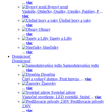
...
viac
Bytový textil
Vankúše,
Obliečky,
Osušky,
Uteráky,
Paplóny,
P
...
viac
Úložné boxy a vaky
...
viac
Obrazy
...
viac
Tapety a Lišty
...
viac
Slnečníky
...
viac
Domácnosť
Domácnosť
Samoohrievajúce jedlo
...
viac
Drogéria
Čistý a voňavý domov,
Proti hmyzu,
...
viac
Žiarovky
...
viac
Svetelné zdroje
Vianočné osvetlenie,
LED svietidlá,
Stolné
...
viac
Predlžovacie prívody
230V
...
viac