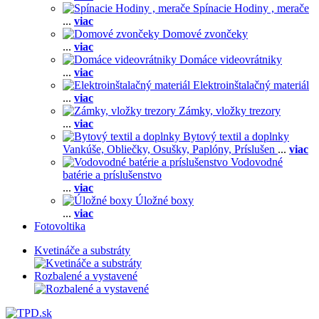
Spínacie Hodiny , merače
...
viac
Domové zvončeky
...
viac
Domáce videovrátniky
...
viac
Elektroinštalačný materiál
...
viac
Zámky, vložky trezory
...
viac
Bytový textil a doplnky
Vankúše,
Obliečky,
Osušky,
Paplóny,
Príslušen
...
viac
Vodovodné
batérie a príslušenstvo
...
viac
Úložné boxy
...
viac
Fotovoltika
Kvetináče a substráty
Rozbalené a vystavené