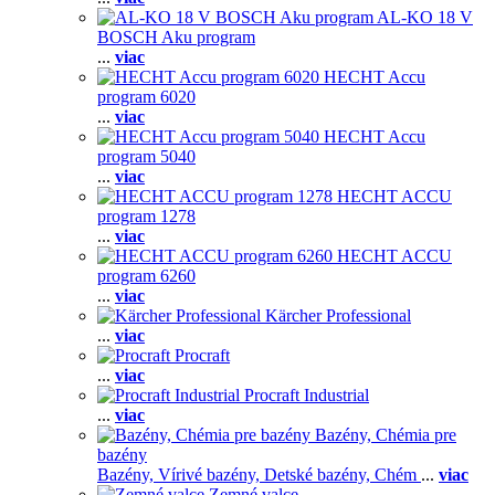
AL-KO 18 V
BOSCH Aku program
...
viac
HECHT Accu
program 6020
...
viac
HECHT Accu
program 5040
...
viac
HECHT ACCU
program 1278
...
viac
HECHT ACCU
program 6260
...
viac
Kärcher Professional
...
viac
Procraft
...
viac
Procraft Industrial
...
viac
Bazény, Chémia pre
bazény
Bazény,
Vírivé bazény,
Detské bazény,
Chém
...
viac
Zemné valce