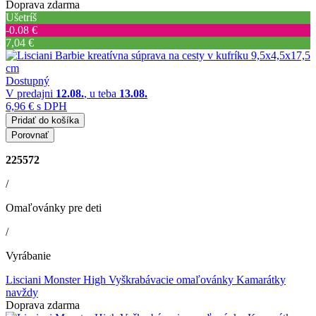
Doprava zdarma
Ušetríš
‐0.08 €
7,04 €
Dostupný
V predajni
12.08.
, u teba
13.08.
6,96 €
s DPH
Pridať do košíka
Porovnať
225572
/
Omaľovánky pre deti
/
Vyrábanie
Lisciani Monster High Vyškrabávacie omaľovánky Kamarátky
navždy
Doprava zdarma