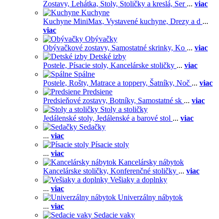
Zostavy,
Lehátka,
Stoly,
Stoličky a kreslá,
Ser
...
viac
Kuchyne
Kuchyne MiniMax,
Vystavené kuchyne,
Drezy a d
...
viac
Obývačky
Obývačkové zostavy,
Samostatné skrinky,
Ko
...
viac
Detské izby
Postele,
Písacie stoly,
Kancelárske stoličky
...
viac
Spálne
Postele,
Rošty,
Matrace a toppery,
Šatníky,
Noč
...
viac
Predsiene
Predsieňové zostavy,
Botníky,
Samostatné sk
...
viac
Stoly a stoličky
Jedálenské stoly,
Jedálenské a barové stol
...
viac
Sedačky
...
viac
Písacie stoly
...
viac
Kancelársky nábytok
Kancelárske stoličky,
Konferenčné stoličky
...
viac
Vešiaky a doplnky
...
viac
Univerzálny nábytok
...
viac
Sedacie vaky