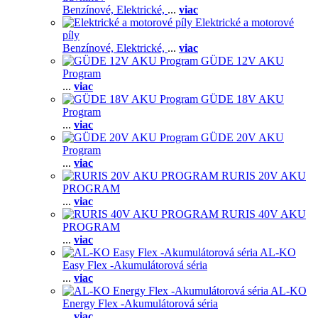
Benzínové,
Elektrické,
...
viac
Elektrické a motorové
píly
Benzínové,
Elektrické,
...
viac
GÜDE 12V AKU
Program
...
viac
GÜDE 18V AKU
Program
...
viac
GÜDE 20V AKU
Program
...
viac
RURIS 20V AKU
PROGRAM
...
viac
RURIS 40V AKU
PROGRAM
...
viac
AL-KO
Easy Flex -Akumulátorová séria
...
viac
AL-KO
Energy Flex -Akumulátorová séria
...
viac