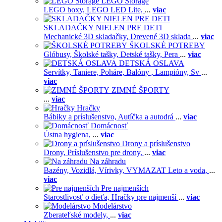
LEGO Storage
LEGO boxy,
LEGO LED Lite,
...
viac
SKLADAČKY NIELEN PRE DETI
Mechanické 3D skladačky,
Drevené 3D sklada
...
viac
ŠKOLSKÉ POTREBY
Glóbusy,
Školské tašky,
Detské tašky,
Pera
...
viac
DETSKÁ OSLAVA
Servítky,
Taniere,
Poháre,
Balóny ,
Lampióny,
Sv
...
viac
ZIMNÉ ŠPORTY
...
viac
Hračky
Bábiky a príslušenstvo,
Autíčka a autodrá
...
viac
Domácnosť
Ústna hygiena,
...
viac
Drony a príslušenstvo
Drony,
Príslušenstvo pre drony,
...
viac
Na záhradu
Bazény,
Vozidlá,
Vírivky,
VYMAZAT Leto a voda,
...
viac
Pre najmenších
Starostlivosť o dieťa,
Hračky pre najmenší
...
viac
Modelárstvo
Zberateľské modely,
...
viac