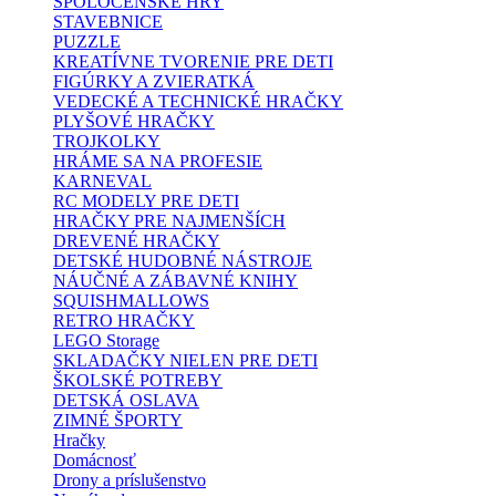
SPOLOČENSKÉ HRY
STAVEBNICE
PUZZLE
KREATÍVNE TVORENIE PRE DETI
FIGÚRKY A ZVIERATKÁ
VEDECKÉ A TECHNICKÉ HRAČKY
PLYŠOVÉ HRAČKY
TROJKOLKY
HRÁME SA NA PROFESIE
KARNEVAL
RC MODELY PRE DETI
HRAČKY PRE NAJMENŠÍCH
DREVENÉ HRAČKY
DETSKÉ HUDOBNÉ NÁSTROJE
NÁUČNÉ A ZÁBAVNÉ KNIHY
SQUISHMALLOWS
RETRO HRAČKY
LEGO Storage
SKLADAČKY NIELEN PRE DETI
ŠKOLSKÉ POTREBY
DETSKÁ OSLAVA
ZIMNÉ ŠPORTY
Hračky
Domácnosť
Drony a príslušenstvo