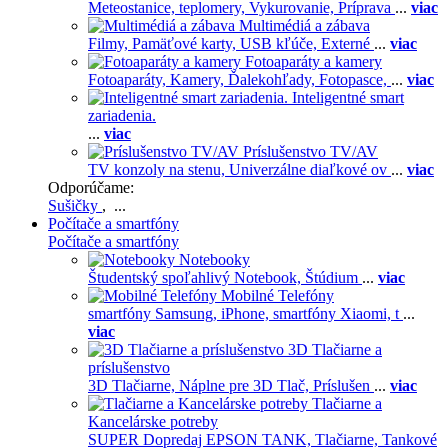
Meteostanice, teplomery,
Vykurovanie,
Príprava
...
viac
Multimédiá a zábava
Filmy,
Pamäťové karty,
USB kľúče,
Externé
...
viac
Fotoaparáty a kamery
Fotoaparáty,
Kamery,
Ďalekohľady,
Fotopasce,
...
viac
Inteligentné smart
zariadenia.
...
viac
Príslušenstvo TV/AV
TV konzoly na stenu,
Univerzálne diaľkové ov
...
viac
Odporúčame:
Sušičky
, ...
Počítače a smartfóny
Počítače a smartfóny
Notebooky
Študentský spoľahlivý Notebook,
Štúdium
...
viac
Mobilné Telefóny
smartfóny Samsung,
iPhone,
smartfóny Xiaomi,
t
...
viac
3D Tlačiarne a
príslušenstvo
3D Tlačiarne,
Náplne pre 3D Tlač,
Príslušen
...
viac
Tlačiarne a
Kancelárske potreby
SUPER Dopredaj EPSON TANK,
Tlačiarne,
Tankové