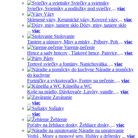
Sviečky a svietniky
Sviečky,
Svietníky a podložky pod sviečky
...
viac
Vázy
Sklenené vázy,
Keramické vázy,
Kovové vázy
...
viac
Dózy, misy, taniere sklo
...
viac
Stolovanie
Taniere a súpravy,
Misy a misky ,
Príbory,
Poh
...
viac
Varenie,pečenie
Hrnce a sady hrncov ,
Tlakové hrnce,
Panvice,
...
viac
Párty
Tortové sviečky a fontány,
Napichovátka,
...
viac
Náradie a pomôcky
do kuchyne
Formičky a vykrajovačky,
Formy na pečenie,
...
viac
Kúpelňa a WC
Koše na prádlo,
Dávkovače,
Lavóry, vandle,
...
viac
Zaváranie
...
viac
Sušiaky
...
viac
Žehlenie
Poťahy na žehliace dosky,
Žehliace dosky,
...
viac
Náradie na upratovanie
Vedrá ,
Mopy a mopové sety,
Hubky a drôtenky
...
viac