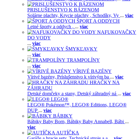
PRISLUŠENSTVO K BÁZENOM
Solárne plachty,
Krycie plachty ,
Schodíky,
Vy
...
viac
ŠPORT A ODDYCH
Letné športy a oddych ,
...
viac
NAFUKOVAČKY
DO VODY
...
viac
ŠMYKĽAVKY
...
viac
TRAMPOLÍNY
...
viac
VÍRIVÉ BAZÉNY
Vírivé bazény,
Príslušenstvo k vírivým ba
...
viac
HRAČKY NA
ZÁHRADU
Detské domčeky a stany,
Detský záhradný ná
...
viac
LEGO®
LEGO® Pokémon™,
LEGO® Editions,
LEGO®
DUP
...
viac
BÁBIKY
Bábiky Baby Born,
Bábiky Baby Annabell,
Bábi
...
viac
AUTÍČKA
Garáže a hracie sety,
Technické stroje a a
...
viac