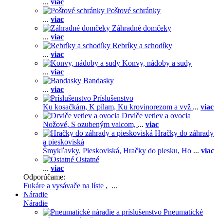
...
viac
Poštové schránky
...
viac
Záhradné domčeky
...
viac
Rebríky a schodíky
...
viac
Konvy, nádoby a sudy
...
viac
Bandasky
...
viac
Príslušenstvo
Ku kosačkám,
K pílam,
Ku krovinorezom a vyž
...
viac
Drviče vetiev a ovocia
Nožové,
S ozubeným valcom,
...
viac
Hračky do záhrady
a pieskoviská
Šmykľavky,
Pieskoviská,
Hračky do piesku,
Ho
...
viac
Ostatné
...
viac
Odporúčame:
Fukáre a vysávače na líste
, ...
Náradie
Náradie
Pneumatické