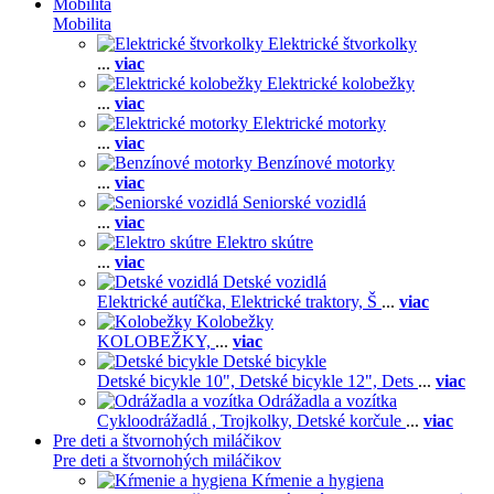
Mobilita
Mobilita
Elektrické štvorkolky
...
viac
Elektrické kolobežky
...
viac
Elektrické motorky
...
viac
Benzínové motorky
...
viac
Seniorské vozidlá
...
viac
Elektro skútre
...
viac
Detské vozidlá
Elektrické autíčka,
Elektrické traktory,
Š
...
viac
Kolobežky
KOLOBEŽKY,
...
viac
Detské bicykle
Detské bicykle 10",
Detské bicykle 12",
Dets
...
viac
Odrážadla a vozítka
Cykloodrážadlá ,
Trojkolky,
Detské korčule
...
viac
Pre deti a štvornohých miláčikov
Pre deti a štvornohých miláčikov
Kŕmenie a hygiena