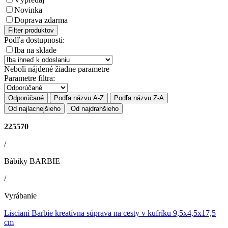
Novinka
Doprava zdarma
Filter produktov
Podľa dostupnosti:
Iba na sklade
Neboli nájdené žiadne parametre
Parametre filtra:
Odporúčané
Podľa názvu A-Z
Podľa názvu Z-A
Od najlacnejšieho
Od najdrahšieho
225570
/
Bábiky BARBIE
/
Vyrábanie
Lisciani Barbie kreatívna súprava na cesty v kufríku 9,5x4,5x17,5
cm