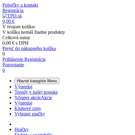
Pobočky a kontakt
Registrácia
0,00 €
V tvojom košíku:
V košíku nemáš žiadne produkty
Celková suma:
0,00 €
s DPH
Prejsť do nákupného košíka
0
Prihlásenie
Registrácia
Porovnanie
0
Hlavné kategórie
Menu
Výpredaj
Trendy v našej ponuke
%
Super akcie
Akcie
Výpredaj
Klubové ceny
Vybrané značky
Hračky
Elektro a spotrebiče