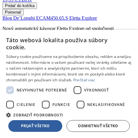
Pridať do košíka
Porovnať
Blog
De’Longhi ECAM450.65.S Eletta Explore
Nový automatický kávovar Eletta Explore od spoločnosti
De'Longhi ponúka viac ako 50 nápojov.
Táto webová lokalita používa súbory
cookie.
Čítať článok
Blog
Navigačné schopnosti robotických kosačiek Ecovacs
Súbory cookie používame na prispôsobenie obsahu, reklám a analýzu
návštevnosti. Informácie o vašom používaní našej stránky zdieľame aj
Inteligentné robotické kosačky Ecovacs sa navigujú a kosia bez
s našimi reklamnými a analytickými partnermi, ktorí ich môžu
potreby inštalácie obvodových káblov. Zabudnite na zložitú,
kombinovať s inými informáciami, ktoré ste im poskytli alebo ktoré
finančne nákladnú a dlhotrvajúcu inštaláciu. Robotická kosačka je
zhromaždili pri používaní ich služieb.
Prečítať viac
pripravená už za pár minút. Inteligentné plánovanie kosenia,
vyhýbanie sa prekážkam či zakázané zóny sú pri robotických
NEVYHNUTNE POTREBNÉ
VÝKONNOSŤ
kosačkách Ecovacs samozrejmosťou.
Čítať článok
CIELENIE
FUNKCIE
NEKLASIFIKOVANÉ
Záleží nám na našich zákazníkoch.
Spoznaj nás a zisti, prečo sa
ZOBRAZIŤ PODROBNOSTI
nákup u nás skutočne oplatí.
Nevieš sa rozhodnúť alebo potrebuješ poradiť?
Neváhaj a obráť
PRIJAŤ VŠETKO
ODMIETNUŤ VŠETKO
sa na našich odborníkov, sú tu len pre teba!
Pošli nám e-mail
info@tpd.sk
Navštív naše predajne
Zoznam
predajní