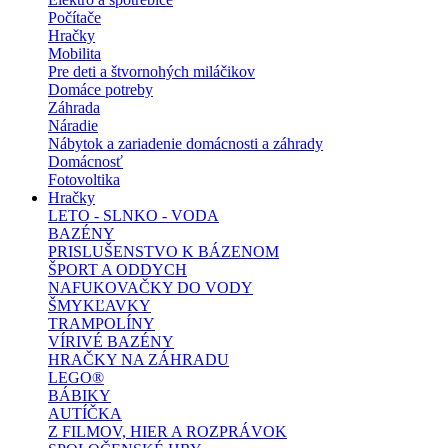
Počítače
Hračky
Mobilita
Pre deti a štvornohých miláčikov
Domáce potreby
Záhrada
Náradie
Nábytok a zariadenie domácnosti a záhrady
Domácnosť
Fotovoltika
Hračky
LETO - SLNKO - VODA
BAZÉNY
PRISLUŠENSTVO K BÁZENOM
ŠPORT A ODDYCH
NAFUKOVAČKY DO VODY
ŠMYKĽAVKY
TRAMPOLÍNY
VÍRIVÉ BAZÉNY
HRAČKY NA ZÁHRADU
LEGO®
BÁBIKY
AUTÍČKA
Z FILMOV, HIER A ROZPRÁVOK