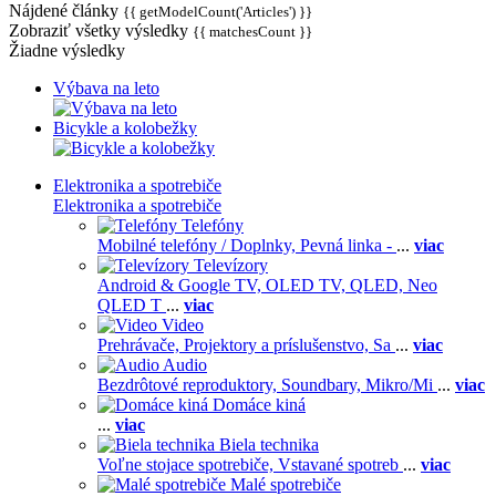
Nájdené články
{{ getModelCount('Articles') }}
Zobraziť všetky výsledky
{{ matchesCount }}
Žiadne výsledky
Výbava na leto
Bicykle a kolobežky
Elektronika a spotrebiče
Elektronika a spotrebiče
Telefóny
Mobilné telefóny / Doplnky,
Pevná linka -
...
viac
Televízory
Android & Google TV,
OLED TV,
QLED, Neo
QLED T
...
viac
Video
Prehrávače,
Projektory a príslušenstvo,
Sa
...
viac
Audio
Bezdrôtové reproduktory,
Soundbary,
Mikro/Mi
...
viac
Domáce kiná
...
viac
Biela technika
Voľne stojace spotrebiče,
Vstavané spotreb
...
viac
Malé spotrebiče