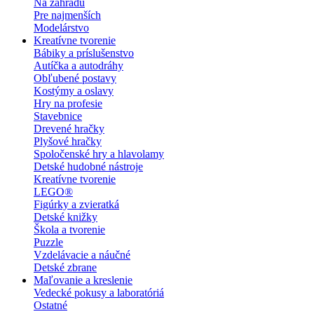
Na záhradu
Pre najmenších
Modelárstvo
Kreatívne tvorenie
Bábiky a príslušenstvo
Autíčka a autodráhy
Obľubené postavy
Kostýmy a oslavy
Hry na profesie
Stavebnice
Drevené hračky
Plyšové hračky
Spoločenské hry a hlavolamy
Detské hudobné nástroje
Kreatívne tvorenie
LEGO®
Figúrky a zvieratká
Detské knižky
Škola a tvorenie
Puzzle
Vzdelávacie a náučné
Detské zbrane
Maľovanie a kreslenie
Vedecké pokusy a laboratóriá
Ostatné