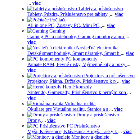
...
viac
Tablety a príslušenstvo
Tablety,
Púzdra,
Príslušenstvo pre tablety,
...
viac
Počítače
All in one PC,
Zostavy PC,
Mini PC,
...
viac
Gaming
Gaming PC a notebooky,
Gaming monitory a pro
...
viac
Nositeľná elektronika
Detské smart hodinky,
Smart náramky,
Smart h
...
viac
PC komponenty
Pamäte RAM,
Pevné disky,
Výmenné kity a boxy
...
viac
Projektory a príslušenstvo
Projektory,
Plátna,
Držiaky,
Príslušenstvo k p
...
viac
Herné konzoly
Nintendo,
Gamepady,
Príslušenstvo k herným kon
...
viac
Virtuálna realita
Okuliare pre Virtuálnu realitu,
Stanice a s
...
viac
Drony a príslušenstvo
Drony,
...
viac
PC Príslušenstvo
Myši,
Klávesnice,
Klávesnica + myš,
Tašky k
...
viac
Monitory a displeje