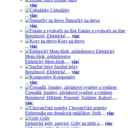
...
viac
Cirkulárky
...
viac
Štiepačky na drevo
...
viac
Fukáre a vysávače na líste
Benzínové,
Elektrické,
...
viac
Kozy na drevo
...
viac
Elektrický
Moto-fúrik, príslušenstvo
Elektrický Moto-fúrik,
...
viac
Snežné frézy
Benzínové,
Elektrické,
...
viac
Kompostéry
...
viac
Čerpadlá, fontány, závlahové systémy a vodárne
Benzínové,
Hlbinné,
Ponorné,
Vodárne,
Kalové,
...
viac
Chovateľské potreby
Elektronika pre domácich miláčikov,
Strih
...
viac
Grily
Elektrické grily, panvice,
Grily na uhlie a
...
viac