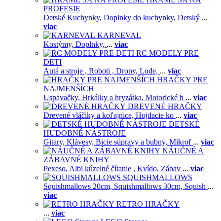
PROFESIE
Detské Kuchynky,
Doplnky do kuchynky,
Detský
...
viac
KARNEVAL
Kostýmy,
Doplnky,
...
viac
RC MODELY PRE
DETI
Autá a stroje ,
Roboti ,
Drony,
Lode,
...
viac
HRAČKY PRE
NAJMENŠÍCH
Uspavačky,
Hrkálky a hryzátka,
Motorické h
...
viac
DREVENÉ HRAČKY
Drevené vláčiky a koľajnice,
Hojdacie ko
...
viac
DETSKÉ
HUDOBNÉ NÁSTROJE
Gitary,
Klávesy,
Bicie súpravy a bubny,
Mikrof
...
viac
NÁUČNÉ A
ZÁBAVNÉ KNIHY
Pexeso,
Albi kúzelné čítanie ,
Kvído,
Zábav
...
viac
SQUISHMALLOWS
Squishmallows 20cm,
Squishmallows 30cm,
Squish
...
viac
RETRO HRAČKY
...
viac