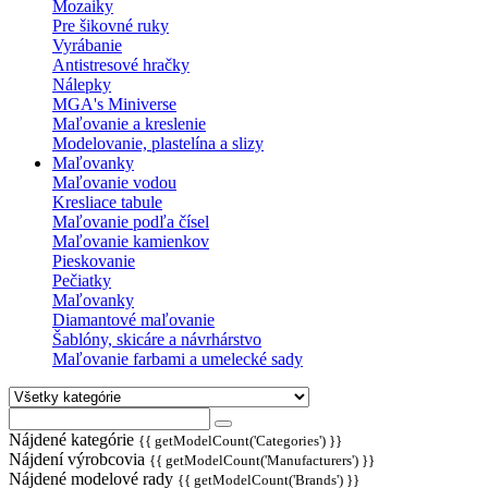
Mozaiky
Pre šikovné ruky
Vyrábanie
Antistresové hračky
Nálepky
MGA's Miniverse
Maľovanie a kreslenie
Modelovanie, plastelína a slizy
Maľovanky
Maľovanie vodou
Kresliace tabule
Maľovanie podľa čísel
Maľovanie kamienkov
Pieskovanie
Pečiatky
Maľovanky
Diamantové maľovanie
Šablóny, skicáre a návrhárstvo
Maľovanie farbami a umelecké sady
Nájdené kategórie
{{ getModelCount('Categories') }}
Nájdení výrobcovia
{{ getModelCount('Manufacturers') }}
Nájdené modelové rady
{{ getModelCount('Brands') }}