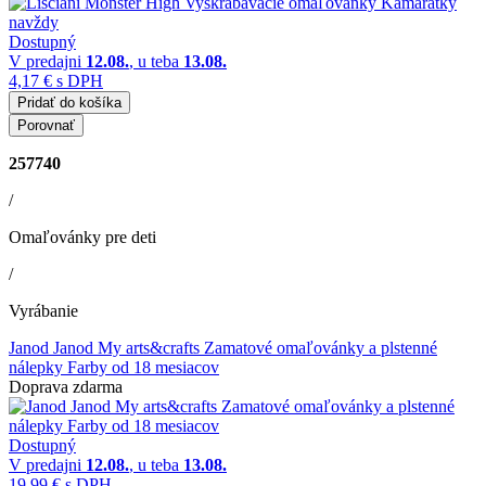
Dostupný
V predajni
12.08.
, u teba
13.08.
4,17 €
s DPH
Pridať do košíka
Porovnať
257740
/
Omaľovánky pre deti
/
Vyrábanie
Janod Janod My arts&crafts Zamatové omaľovánky a plstenné
nálepky Farby od 18 mesiacov
Doprava zdarma
Dostupný
V predajni
12.08.
, u teba
13.08.
19,99 €
s DPH