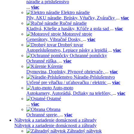
náradie a príslušenstvo
...
viac
Elektro náradie
Píly,
AKU náradie,
Brúsky,
Vŕtačky,
Zváračky
...
viac
Ručné náradie
Kladivá,
Kliešte a hasáky,
Kľúče a gola sad
...
viac
Motorové stroje
Generátory,
Vibračné Dosky,
...
viac
Drobný tovar
Autopríslušenstvo,
Lepiace pásky a lepidlá
...
viac
Ochranné pomôcky
Ochranné rúška,
...
viac
Kúrenie
Dymovina,
Doplnky,
Plynové ohrievače,
...
viac
Náradie-Príslušenstvo
Určené pre vŕtačku / uťahovačku / elektric
...
viac
Auto-moto
Autokamery,
Autorádiá,
Držiaky na telefóny,
...
viac
Ostatné
...
viac
Obrana
Ochranné spreje,
...
viac
Nábytok a zariadenie domácnosti a záhrady
Nábytok a zariadenie domácnosti a záhrady
Záhradný nábytok