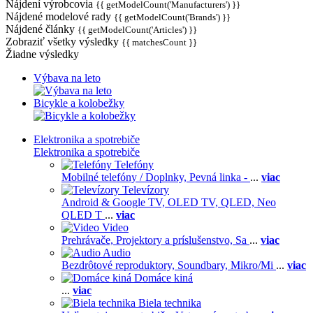
Nájdení výrobcovia
{{ getModelCount('Manufacturers') }}
Nájdené modelové rady
{{ getModelCount('Brands') }}
Nájdené články
{{ getModelCount('Articles') }}
Zobraziť všetky výsledky
{{ matchesCount }}
Žiadne výsledky
Výbava na leto
Bicykle a kolobežky
Elektronika a spotrebiče
Elektronika a spotrebiče
Telefóny
Mobilné telefóny / Doplnky,
Pevná linka -
...
viac
Televízory
Android & Google TV,
OLED TV,
QLED, Neo
QLED T
...
viac
Video
Prehrávače,
Projektory a príslušenstvo,
Sa
...
viac
Audio
Bezdrôtové reproduktory,
Soundbary,
Mikro/Mi
...
viac
Domáce kiná
...
viac
Biela technika