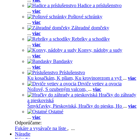
Hadice a príslušenstvo
...
viac
Poštové schránky
...
viac
Záhradné domčeky
...
viac
Rebríky a schodíky
...
viac
Konvy, nádoby a sudy
...
viac
Bandasky
...
viac
Príslušenstvo
Ku kosačkám,
K pílam,
Ku krovinorezom a vyž
...
viac
Drviče vetiev a ovocia
Nožové,
S ozubeným valcom,
...
viac
Hračky do záhrady
a pieskoviská
Šmykľavky,
Pieskoviská,
Hračky do piesku,
Ho
...
viac
Ostatné
...
viac
Odporúčame:
Fukáre a vysávače na líste
, ...
Náradie