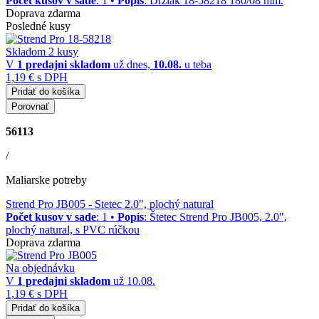
Počet kusov v sade
: 1 •
Popis
: Držiak 18-58218 180/08 mm.
Doprava zdarma
Posledné kusy
Skladom 2 kusy
V
1 predajni
skladom
už dnes,
10.08.
u teba
1,19 €
s DPH
Pridať do košíka
Porovnať
56113
/
Maliarske potreby
Strend Pro JB005
- Stetec 2.0", plochý natural
Počet kusov v sade
: 1 •
Popis
: Štetec Strend Pro JB005, 2.0",
plochý natural, s PVC rúčkou
Doprava zdarma
Na objednávku
V
1 predajni
skladom
už 10.08.
1,19 €
s DPH
Pridať do košíka