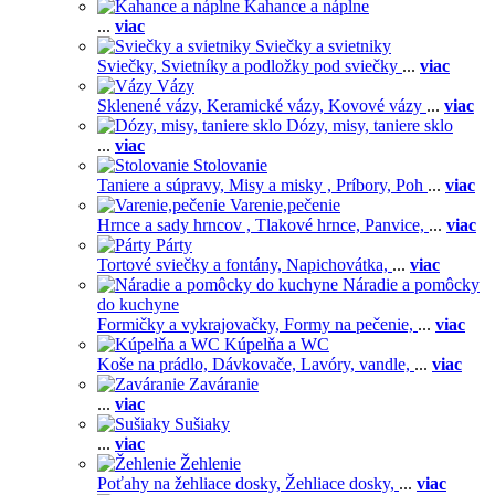
Kahance a náplne
...
viac
Sviečky a svietniky
Sviečky,
Svietníky a podložky pod sviečky
...
viac
Vázy
Sklenené vázy,
Keramické vázy,
Kovové vázy
...
viac
Dózy, misy, taniere sklo
...
viac
Stolovanie
Taniere a súpravy,
Misy a misky ,
Príbory,
Poh
...
viac
Varenie,pečenie
Hrnce a sady hrncov ,
Tlakové hrnce,
Panvice,
...
viac
Párty
Tortové sviečky a fontány,
Napichovátka,
...
viac
Náradie a pomôcky
do kuchyne
Formičky a vykrajovačky,
Formy na pečenie,
...
viac
Kúpelňa a WC
Koše na prádlo,
Dávkovače,
Lavóry, vandle,
...
viac
Zaváranie
...
viac
Sušiaky
...
viac
Žehlenie
Poťahy na žehliace dosky,
Žehliace dosky,
...
viac