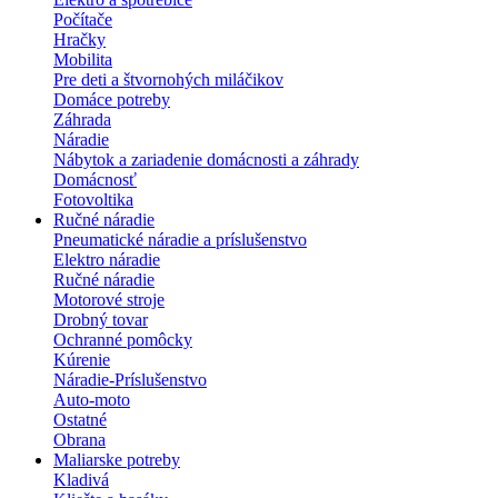
Počítače
Hračky
Mobilita
Pre deti a štvornohých miláčikov
Domáce potreby
Záhrada
Náradie
Nábytok a zariadenie domácnosti a záhrady
Domácnosť
Fotovoltika
Ručné náradie
Pneumatické náradie a príslušenstvo
Elektro náradie
Ručné náradie
Motorové stroje
Drobný tovar
Ochranné pomôcky
Kúrenie
Náradie-Príslušenstvo
Auto-moto
Ostatné
Obrana
Maliarske potreby
Kladivá