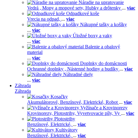
Náradie na upratovanie
Vedrá ,
Mopy a mopové sety,
Hubky a drôtenky
...
viac
Odpadkové koše
Vrecia na odpad,
...
viac
Nákupné tašky a košíky
...
viac
Úložné boxy a vaky
...
viac
Balenie a obalový
material
...
viac
Doplnky do domácnosti
Ochranné doplnky ,
Nástenné hodiny a budíky
...
viac
Náhradné diely
...
viac
Záhrada
Záhrada
Kosačky
Akumulátorové,
Benzínové,
Elektrické,
Robot
...
viac
Vyžínače a Krovinorezy
Krovinorezy,
Plotostrihy,
Vyvetvovacie píly,
Vy
...
viac
Plotostrihy
Benzínové,
Elektrické,
...
viac
Kultivátory
Benzínové,
Elektrické,
...
viac