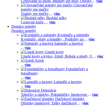
Cestovanie so psom,
Maškrty pre psov,
Obojky
...
viac
Chovateľské
potreby pre mačky
Toalety pre mačky,
...
viac
Školské tašky
Cestovné kufre,
...
viac
Domáce potreby
Domáce potreby
Kvetináče a substráty
Kvetináče, obaly a hrantíky ,
Podložky po
...
viac
Substráty a hnojivá
...
viac
Umelé kvety
Umelé kvety a kytice,
Zeleň,
Bobule a plody,
V
...
viac
Anjeli
...
viac
Fotorámčeky a
fotoalbumy
...
viac
Lampáše a lucerny
...
viac
Dekorácie
Tabuľky a zápichy,
Pokladničky, šperkovnic
...
viac
Darčekové doplnky
Obrúsky papierové,
Tašky darčekové,
...
viac