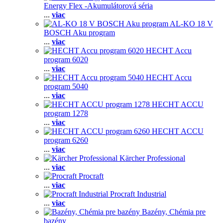
Energy Flex -Akumulátorová séria
...
viac
AL-KO 18 V
BOSCH Aku program
...
viac
HECHT Accu
program 6020
...
viac
HECHT Accu
program 5040
...
viac
HECHT ACCU
program 1278
...
viac
HECHT ACCU
program 6260
...
viac
Kärcher Professional
...
viac
Procraft
...
viac
Procraft Industrial
...
viac
Bazény, Chémia pre
bazény