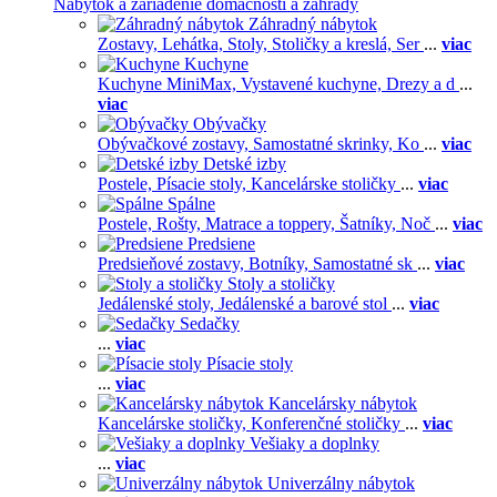
Nábytok a zariadenie domácnosti a záhrady
Záhradný nábytok
Zostavy,
Lehátka,
Stoly,
Stoličky a kreslá,
Ser
...
viac
Kuchyne
Kuchyne MiniMax,
Vystavené kuchyne,
Drezy a d
...
viac
Obývačky
Obývačkové zostavy,
Samostatné skrinky,
Ko
...
viac
Detské izby
Postele,
Písacie stoly,
Kancelárske stoličky
...
viac
Spálne
Postele,
Rošty,
Matrace a toppery,
Šatníky,
Noč
...
viac
Predsiene
Predsieňové zostavy,
Botníky,
Samostatné sk
...
viac
Stoly a stoličky
Jedálenské stoly,
Jedálenské a barové stol
...
viac
Sedačky
...
viac
Písacie stoly
...
viac
Kancelársky nábytok
Kancelárske stoličky,
Konferenčné stoličky
...
viac
Vešiaky a doplnky
...
viac
Univerzálny nábytok