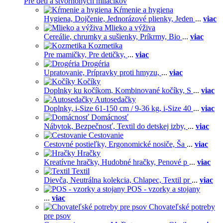
Pre deti a štvornohých miláčikov
Kŕmenie a hygiena
Hygiena,
Dojčenie,
Jednorázové plienky,
Jeden
...
viac
Mlieko a výživa
Cereálie, chrumky a sušienky,
Príkrmy,
Bio
...
viac
Kozmetika
Pre mamičky,
Pre detičky,
...
viac
Drogéria
Upratovanie,
Prípravky proti hmyzu,
...
viac
Kočíky
Doplnky ku kočíkom,
Kombinované kočíky,
S
...
viac
Autosedačky
Doplnky,
i-Size 61-150 cm / 9-36 kg,
i-Size 40
...
viac
Domácnosť
Nábytok,
Bezpečnosť,
Textil do detskej izby,
...
viac
Cestovanie
Cestovné postieľky,
Ergonomické nosiče,
Ša
...
viac
Hračky
Kreatívne hračky,
Hudobné hračky,
Penové p
...
viac
Textil
Dievča,
Neutrálna kolekcia,
Chlapec,
Textil pr
...
viac
POS - vzorky a stojany
...
viac
Chovateľské potreby
pre psov