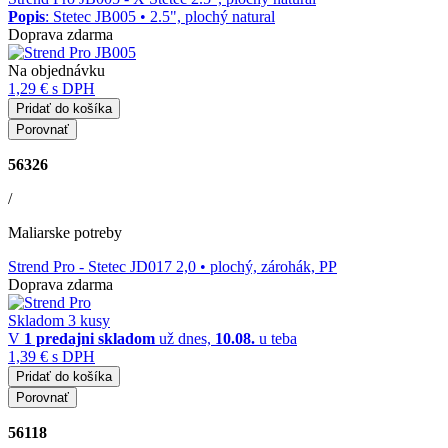
Popis
: Stetec JB005 • 2.5", plochý natural
Doprava zdarma
Na objednávku
1,29 €
s DPH
Pridať do košíka
Porovnať
56326
/
Maliarske potreby
Strend Pro
- Stetec JD017 2,0 • plochý, zárohák, PP
Doprava zdarma
Skladom 3 kusy
V
1 predajni
skladom
už dnes,
10.08.
u teba
1,39 €
s DPH
Pridať do košíka
Porovnať
56118