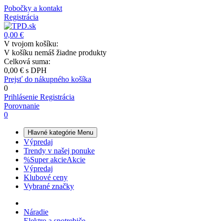
Pobočky a kontakt
Registrácia
0,00 €
V tvojom košíku:
V košíku nemáš žiadne produkty
Celková suma:
0,00 €
s DPH
Prejsť do nákupného košíka
0
Prihlásenie
Registrácia
Porovnanie
0
Hlavné kategórie
Menu
Výpredaj
Trendy v našej ponuke
%
Super akcie
Akcie
Výpredaj
Klubové ceny
Vybrané značky
Náradie
Elektro a spotrebiče