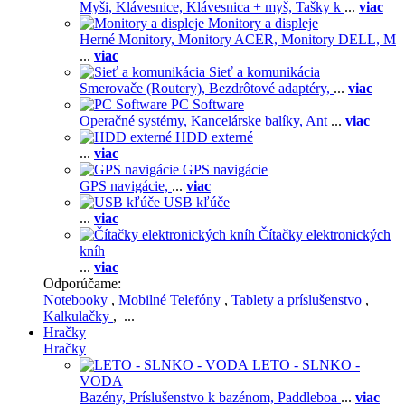
Myši,
Klávesnice,
Klávesnica + myš,
Tašky k
...
viac
Monitory a displeje
Herné Monitory,
Monitory ACER,
Monitory DELL,
M
...
viac
Sieť a komunikácia
Smerovače (Routery),
Bezdrôtové adaptéry,
...
viac
PC Software
Operačné systémy,
Kancelárske balíky,
Ant
...
viac
HDD externé
...
viac
GPS navigácie
GPS navigácie,
...
viac
USB kľúče
...
viac
Čítačky elektronických
kníh
...
viac
Odporúčame:
Notebooky
,
Mobilné Telefóny
,
Tablety a príslušenstvo
,
Kalkulačky
, ...
Hračky
Hračky
LETO - SLNKO -
VODA
Bazény,
Príslušenstvo k bazénom,
Paddleboa
...
viac