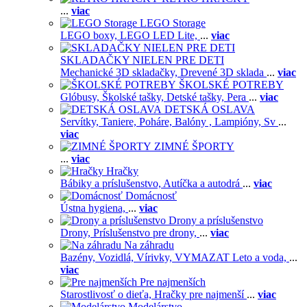
...
viac
LEGO Storage
LEGO boxy,
LEGO LED Lite,
...
viac
SKLADAČKY NIELEN PRE DETI
Mechanické 3D skladačky,
Drevené 3D sklada
...
viac
ŠKOLSKÉ POTREBY
Glóbusy,
Školské tašky,
Detské tašky,
Pera
...
viac
DETSKÁ OSLAVA
Servítky,
Taniere,
Poháre,
Balóny ,
Lampióny,
Sv
...
viac
ZIMNÉ ŠPORTY
...
viac
Hračky
Bábiky a príslušenstvo,
Autíčka a autodrá
...
viac
Domácnosť
Ústna hygiena,
...
viac
Drony a príslušenstvo
Drony,
Príslušenstvo pre drony,
...
viac
Na záhradu
Bazény,
Vozidlá,
Vírivky,
VYMAZAT Leto a voda,
...
viac
Pre najmenších
Starostlivosť o dieťa,
Hračky pre najmenší
...
viac
Modelárstvo