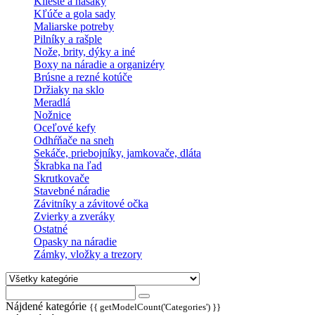
Kliešte a hasáky
Kľúče a gola sady
Maliarske potreby
Pilníky a rašple
Nože, brity, dýky a iné
Boxy na náradie a organizéry
Brúsne a rezné kotúče
Držiaky na sklo
Meradlá
Nožnice
Oceľové kefy
Odhŕňače na sneh
Sekáče, priebojníky, jamkovače, dláta
Škrabka na ľad
Skrutkovače
Stavebné náradie
Závitníky a závitové očka
Zvierky a zveráky
Ostatné
Opasky na náradie
Zámky, vložky a trezory
Nájdené kategórie
{{ getModelCount('Categories') }}