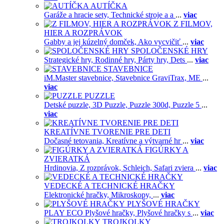
AUTÍČKA
Garáže a hracie sety,
Technické stroje a a
...
viac
Z FILMOV,
HIER A ROZPRÁVOK
Gabby a jej kúzelný domček,
Ako vycvičiť
...
viac
SPOLOČENSKÉ HRY
Strategické hry,
Rodinné hry,
Párty hry,
Dets
...
viac
STAVEBNICE
iM.Master stavebnice,
Stavebnice GraviTrax,
ME
...
viac
PUZZLE
Detské puzzle,
3D Puzzle,
Puzzle 300d,
Puzzle 5
...
viac
KREATÍVNE TVORENIE PRE DETI
Dočasné tetovania,
Kreatívne a výtvarné hr
...
viac
FIGÚRKY A
ZVIERATKÁ
Hrdinovia,
Z rozprávok,
Schleich,
Safari zviera
...
viac
VEDECKÉ A TECHNICKÉ HRAČKY
Elektronické hračky,
Mikroskopy,
...
viac
PLYŠOVÉ HRAČKY
PLAY ECO Plyšové hračky,
Plyšové hračky s
...
viac
TROJKOLKY