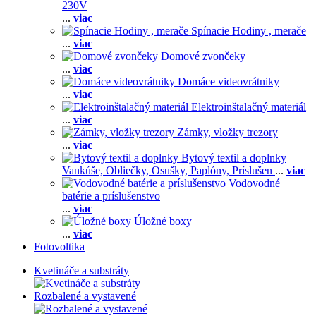
230V
...
viac
Spínacie Hodiny , merače
...
viac
Domové zvončeky
...
viac
Domáce videovrátniky
...
viac
Elektroinštalačný materiál
...
viac
Zámky, vložky trezory
...
viac
Bytový textil a doplnky
Vankúše,
Obliečky,
Osušky,
Paplóny,
Príslušen
...
viac
Vodovodné
batérie a príslušenstvo
...
viac
Úložné boxy
...
viac
Fotovoltika
Kvetináče a substráty
Rozbalené a vystavené