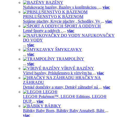
BAZÉNY
Nafukovacie bazény,
Bazény s konštrukciou,
...
viac
PRISLUŠENSTVO K BÁZENOM
Solárne plachty,
Krycie plachty ,
Schodíky,
Vy
...
viac
ŠPORT A ODDYCH
Letné športy a oddych ,
...
viac
NAFUKOVAČKY
DO VODY
...
viac
ŠMYKĽAVKY
...
viac
TRAMPOLÍNY
...
viac
VÍRIVÉ BAZÉNY
Vírivé bazény,
Príslušenstvo k vírivým ba
...
viac
HRAČKY NA
ZÁHRADU
Detské domčeky a stany,
Detský záhradný ná
...
viac
LEGO®
LEGO® Pokémon™,
LEGO® Editions,
LEGO®
DUP
...
viac
BÁBIKY
Bábiky Baby Born,
Bábiky Baby Annabell,
Bábi
...
viac