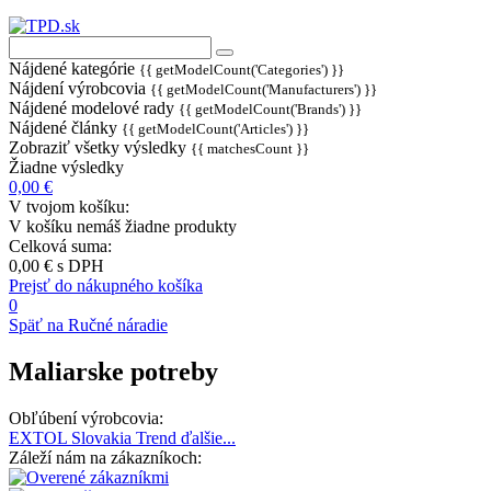
Nájdené kategórie
{{ getModelCount('Categories') }}
Nájdení výrobcovia
{{ getModelCount('Manufacturers') }}
Nájdené modelové rady
{{ getModelCount('Brands') }}
Nájdené články
{{ getModelCount('Articles') }}
Zobraziť všetky výsledky
{{ matchesCount }}
Žiadne výsledky
0,00 €
V tvojom košíku:
V košíku nemáš žiadne produkty
Celková suma:
0,00 €
s DPH
Prejsť do nákupného košíka
0
Späť na Ručné náradie
Maliarske potreby
Obľúbení výrobcovia:
EXTOL
Slovakia Trend
ďalšie...
Záleží nám na zákazníkoch: