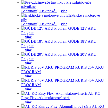
Prevzdušňovače
trávnikov
Benzínové,
Elektrické,
...
viac
Elektrické a motorové
píly
Benzínové,
Elektrické,
...
viac
GÜDE 12V AKU
Program
...
viac
GÜDE 18V AKU
Program
...
viac
GÜDE 20V AKU
Program
...
viac
RURIS 20V AKU
PROGRAM
...
viac
RURIS 40V AKU
PROGRAM
...
viac
AL-KO
Easy Flex -Akumulátorová séria
...
viac
AL-KO