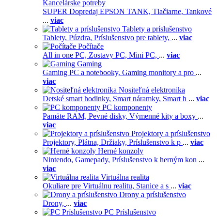
Kancelárske potreby
SUPER Dopredaj EPSON TANK,
Tlačiarne,
Tankové
...
viac
Tablety a príslušenstvo
Tablety,
Púzdra,
Príslušenstvo pre tablety,
...
viac
Počítače
All in one PC,
Zostavy PC,
Mini PC,
...
viac
Gaming
Gaming PC a notebooky,
Gaming monitory a pro
...
viac
Nositeľná elektronika
Detské smart hodinky,
Smart náramky,
Smart h
...
viac
PC komponenty
Pamäte RAM,
Pevné disky,
Výmenné kity a boxy
...
viac
Projektory a príslušenstvo
Projektory,
Plátna,
Držiaky,
Príslušenstvo k p
...
viac
Herné konzoly
Nintendo,
Gamepady,
Príslušenstvo k herným kon
...
viac
Virtuálna realita
Okuliare pre Virtuálnu realitu,
Stanice a s
...
viac
Drony a príslušenstvo
Drony,
...
viac
PC Príslušenstvo