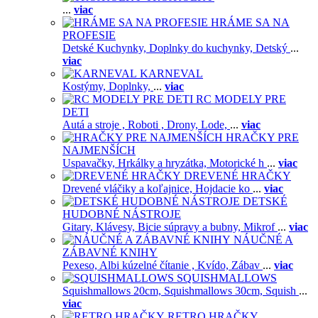
...
viac
HRÁME SA NA
PROFESIE
Detské Kuchynky,
Doplnky do kuchynky,
Detský
...
viac
KARNEVAL
Kostýmy,
Doplnky,
...
viac
RC MODELY PRE
DETI
Autá a stroje ,
Roboti ,
Drony,
Lode,
...
viac
HRAČKY PRE
NAJMENŠÍCH
Uspavačky,
Hrkálky a hryzátka,
Motorické h
...
viac
DREVENÉ HRAČKY
Drevené vláčiky a koľajnice,
Hojdacie ko
...
viac
DETSKÉ
HUDOBNÉ NÁSTROJE
Gitary,
Klávesy,
Bicie súpravy a bubny,
Mikrof
...
viac
NÁUČNÉ A
ZÁBAVNÉ KNIHY
Pexeso,
Albi kúzelné čítanie ,
Kvído,
Zábav
...
viac
SQUISHMALLOWS
Squishmallows 20cm,
Squishmallows 30cm,
Squish
...
viac
RETRO HRAČKY