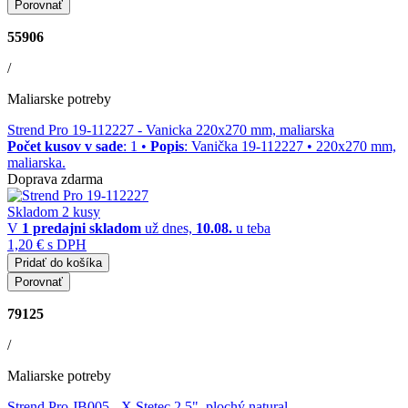
Porovnať
55906
/
Maliarske potreby
Strend Pro 19-112227
- Vanicka 220x270 mm, maliarska
Počet kusov v sade
: 1 •
Popis
: Vanička 19-112227 • 220x270 mm,
maliarska.
Doprava zdarma
Skladom 2 kusy
V
1 predajni
skladom
už dnes,
10.08.
u teba
1,20 €
s DPH
Pridať do košíka
Porovnať
79125
/
Maliarske potreby
Strend Pro JB005
- X Stetec 2.5", plochý natural