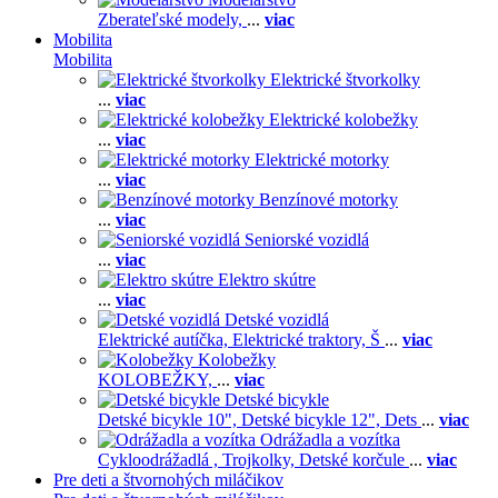
Zberateľské modely,
...
viac
Mobilita
Mobilita
Elektrické štvorkolky
...
viac
Elektrické kolobežky
...
viac
Elektrické motorky
...
viac
Benzínové motorky
...
viac
Seniorské vozidlá
...
viac
Elektro skútre
...
viac
Detské vozidlá
Elektrické autíčka,
Elektrické traktory,
Š
...
viac
Kolobežky
KOLOBEŽKY,
...
viac
Detské bicykle
Detské bicykle 10",
Detské bicykle 12",
Dets
...
viac
Odrážadla a vozítka
Cykloodrážadlá ,
Trojkolky,
Detské korčule
...
viac
Pre deti a štvornohých miláčikov