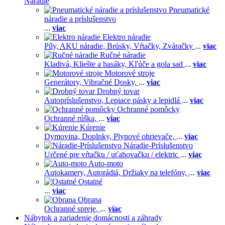
Náradie
Pneumatické
náradie a príslušenstvo
...
viac
Elektro náradie
Píly,
AKU náradie,
Brúsky,
Vŕtačky,
Zváračky
...
viac
Ručné náradie
Kladivá,
Kliešte a hasáky,
Kľúče a gola sad
...
viac
Motorové stroje
Generátory,
Vibračné Dosky,
...
viac
Drobný tovar
Autopríslušenstvo,
Lepiace pásky a lepidlá
...
viac
Ochranné pomôcky
Ochranné rúška,
...
viac
Kúrenie
Dymovina,
Doplnky,
Plynové ohrievače,
...
viac
Náradie-Príslušenstvo
Určené pre vŕtačku / uťahovačku / elektric
...
viac
Auto-moto
Autokamery,
Autorádiá,
Držiaky na telefóny,
...
viac
Ostatné
...
viac
Obrana
Ochranné spreje,
...
viac
Nábytok a zariadenie domácnosti a záhrady