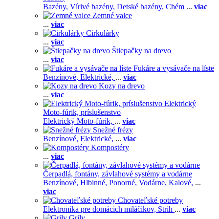
Bazény,
Vírivé bazény,
Detské bazény,
Chém
...
viac
Zemné valce
...
viac
Cirkulárky
...
viac
Štiepačky na drevo
...
viac
Fukáre a vysávače na líste
Benzínové,
Elektrické,
...
viac
Kozy na drevo
...
viac
Elektrický
Moto-fúrik, príslušenstvo
Elektrický Moto-fúrik,
...
viac
Snežné frézy
Benzínové,
Elektrické,
...
viac
Kompostéry
...
viac
Čerpadlá, fontány, závlahové systémy a vodárne
Benzínové,
Hlbinné,
Ponorné,
Vodárne,
Kalové,
...
viac
Chovateľské potreby
Elektronika pre domácich miláčikov,
Strih
...
viac
Grily