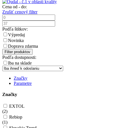
Cena od - do:
Zrušiť cenový filter
Podľa štítkov:
Výpredaj
Novinka
Doprava zdarma
Filter produktov
Podľa dostupnosti:
Iba na sklade
Značky
Parametre
Značky
EXTOL
(
2
)
Rebiop
(
1
)
Slovakia Trend