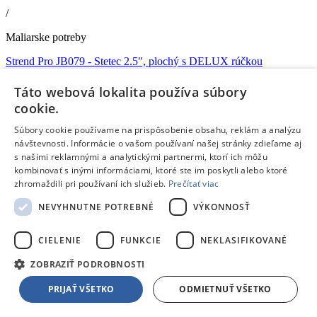
/
Maliarske potreby
Strend Pro JB079
- Stetec 2.5", plochý s DELUX rúčkou
Popis
: Plochý štetec s DELUX rúčkou
Doprava zdarma
Táto webová lokalita používa súbory
cookie.
Skladom 3 kusy
V
1 predajni
skladom
už dnes,
10.08.
u teba
Súbory cookie používame na prispôsobenie obsahu, reklám a analýzu
1,69 €
s DPH
návštevnosti. Informácie o vašom používaní našej stránky zdieľame aj
Pridať do košíka
s našimi reklamnými a analytickými partnermi, ktorí ich môžu
Porovnať
kombinovať s inými informáciami, ktoré ste im poskytli alebo ktoré
zhromaždili pri používaní ich služieb.
Prečítať viac
56119
NEVYHNUTNE POTREBNÉ
VÝKONNOSŤ
/
Maliarske potreby
CIELENIE
FUNKCIE
NEKLASIFIKOVANÉ
Strend Pro JB079
- Stetec 3.0", plochý s DELUX rúčkou
ZOBRAZIŤ PODROBNOSTI
Počet kusov v sade
: 1 •
Popis
: Štetec JB079 • 3.0", plochý s
DELUX rúčkou.
PRIJAŤ VŠETKO
ODMIETNUŤ VŠETKO
Doprava zdarma