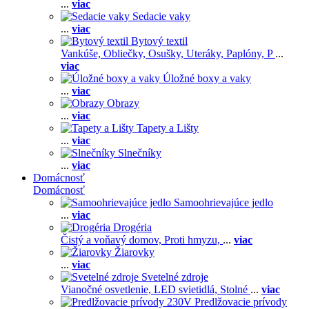
...
viac
Sedacie vaky
...
viac
Bytový textil
Vankúše,
Obliečky,
Osušky,
Uteráky,
Paplóny,
P
...
viac
Úložné boxy a vaky
...
viac
Obrazy
...
viac
Tapety a Lišty
...
viac
Slnečníky
...
viac
Domácnosť
Domácnosť
Samoohrievajúce jedlo
...
viac
Drogéria
Čistý a voňavý domov,
Proti hmyzu,
...
viac
Žiarovky
...
viac
Svetelné zdroje
Vianočné osvetlenie,
LED svietidlá,
Stolné
...
viac
Predlžovacie prívody