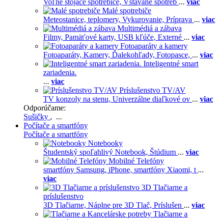
Voľne stojace spotrebiče,
Vstavané spotreb
...
viac
Malé spotrebiče
Meteostanice, teplomery,
Vykurovanie,
Príprava
...
viac
Multimédiá a zábava
Filmy,
Pamäťové karty,
USB kľúče,
Externé
...
viac
Fotoaparáty a kamery
Fotoaparáty,
Kamery,
Ďalekohľady,
Fotopasce,
...
viac
Inteligentné smart
zariadenia.
...
viac
Príslušenstvo TV/AV
TV konzoly na stenu,
Univerzálne diaľkové ov
...
viac
Odporúčame:
Sušičky
, ...
Počítače a smartfóny
Počítače a smartfóny
Notebooky
Študentský spoľahlivý Notebook,
Štúdium
...
viac
Mobilné Telefóny
smartfóny Samsung,
iPhone,
smartfóny Xiaomi,
t
...
viac
3D Tlačiarne a
príslušenstvo
3D Tlačiarne,
Náplne pre 3D Tlač,
Príslušen
...
viac
Tlačiarne a