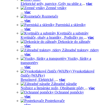
Elektrické grily, panvice,
Grily na uhlie a
...
viac
Zemné vrtáky
...
viac
Rozmetače
...
viac
Pareniská a skleníky
...
viac
Kvetináče a substráty
Kvetináče, obaly a hrantíky ,
Podložky po
...
viac
Dekorácie do záhrady
...
viac
Záhradné traktory, ridery
...
viac
Voziky, fúriky a
transportéry
...
viac
Vysokotlakové
čističe (WAPky)
Benzínové,
Elektrické,
...
viac
Záhradné náradie
Nožnice a štepárske nože,
Obrábanie pôdy
...
viac
Ochranné pomôcky
...
viac
Postrekovače
...
viac