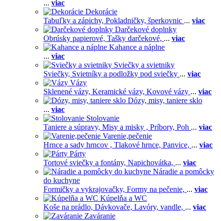
...
viac
Dekorácie
Tabuľky a zápichy,
Pokladničky, šperkovnic
...
viac
Darčekové doplnky
Obrúsky papierové,
Tašky darčekové,
...
viac
Kahance a náplne
...
viac
Sviečky a svietniky
Sviečky,
Svietníky a podložky pod sviečky
...
viac
Vázy
Sklenené vázy,
Keramické vázy,
Kovové vázy
...
viac
Dózy, misy, taniere sklo
...
viac
Stolovanie
Taniere a súpravy,
Misy a misky ,
Príbory,
Poh
...
viac
Varenie,pečenie
Hrnce a sady hrncov ,
Tlakové hrnce,
Panvice,
...
viac
Párty
Tortové sviečky a fontány,
Napichovátka,
...
viac
Náradie a pomôcky
do kuchyne
Formičky a vykrajovačky,
Formy na pečenie,
...
viac
Kúpelňa a WC
Koše na prádlo,
Dávkovače,
Lavóry, vandle,
...
viac
Zaváranie