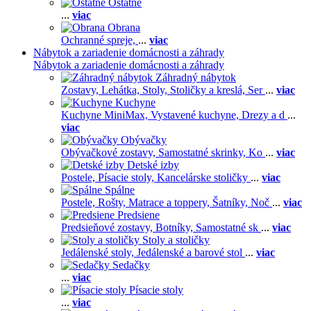
Ostatné
...
viac
Obrana
Ochranné spreje,
...
viac
Nábytok a zariadenie domácnosti a záhrady
Nábytok a zariadenie domácnosti a záhrady
Záhradný nábytok
Zostavy,
Lehátka,
Stoly,
Stoličky a kreslá,
Ser
...
viac
Kuchyne
Kuchyne MiniMax,
Vystavené kuchyne,
Drezy a d
...
viac
Obývačky
Obývačkové zostavy,
Samostatné skrinky,
Ko
...
viac
Detské izby
Postele,
Písacie stoly,
Kancelárske stoličky
...
viac
Spálne
Postele,
Rošty,
Matrace a toppery,
Šatníky,
Noč
...
viac
Predsiene
Predsieňové zostavy,
Botníky,
Samostatné sk
...
viac
Stoly a stoličky
Jedálenské stoly,
Jedálenské a barové stol
...
viac
Sedačky
...
viac
Písacie stoly
...
viac