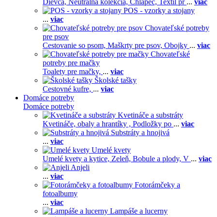
Dievča,
Neutrálna kolekcia,
Chlapec,
Textil pr
...
viac
POS - vzorky a stojany
...
viac
Chovateľské potreby
pre psov
Cestovanie so psom,
Maškrty pre psov,
Obojky
...
viac
Chovateľské
potreby pre mačky
Toalety pre mačky,
...
viac
Školské tašky
Cestovné kufre,
...
viac
Domáce potreby
Domáce potreby
Kvetináče a substráty
Kvetináče, obaly a hrantíky ,
Podložky po
...
viac
Substráty a hnojivá
...
viac
Umelé kvety
Umelé kvety a kytice,
Zeleň,
Bobule a plody,
V
...
viac
Anjeli
...
viac
Fotorámčeky a
fotoalbumy
...
viac
Lampáše a lucerny