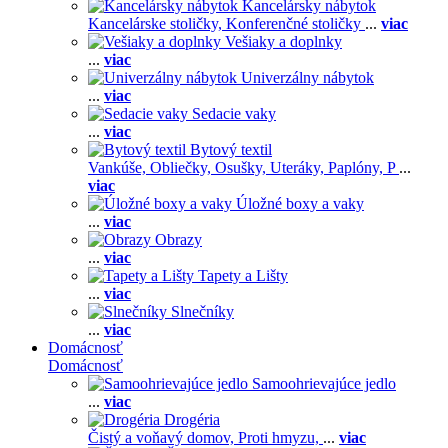
Kancelársky nábytok
Kancelárske stoličky,
Konferenčné stoličky
...
viac
Vešiaky a doplnky
...
viac
Univerzálny nábytok
...
viac
Sedacie vaky
...
viac
Bytový textil
Vankúše,
Obliečky,
Osušky,
Uteráky,
Paplóny,
P
...
viac
Úložné boxy a vaky
...
viac
Obrazy
...
viac
Tapety a Lišty
...
viac
Slnečníky
...
viac
Domácnosť
Domácnosť
Samoohrievajúce jedlo
...
viac
Drogéria
Čistý a voňavý domov,
Proti hmyzu,
...
viac