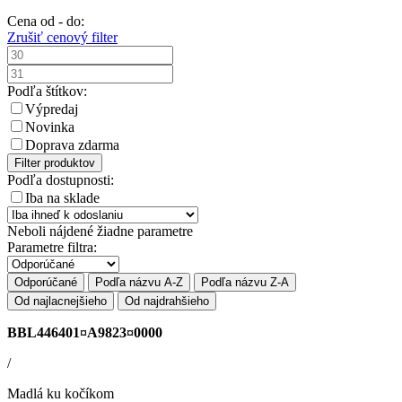
Cena od - do:
Zrušiť cenový filter
Podľa štítkov:
Výpredaj
Novinka
Doprava zdarma
Filter produktov
Podľa dostupnosti:
Iba na sklade
Neboli nájdené žiadne parametre
Parametre filtra:
Odporúčané
Podľa názvu A-Z
Podľa názvu Z-A
Od najlacnejšieho
Od najdrahšieho
BBL446401¤A9823¤0000
/
Madlá ku kočíkom