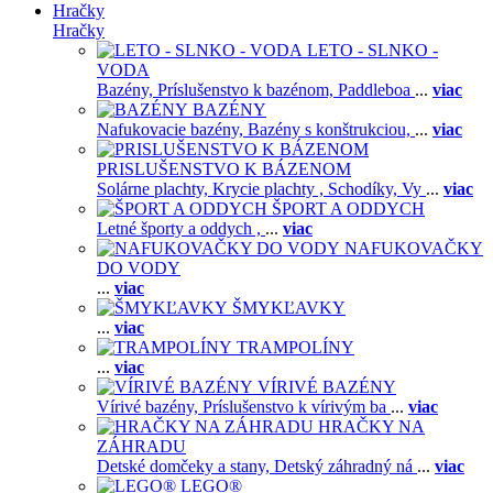
Hračky
Hračky
LETO - SLNKO -
VODA
Bazény,
Príslušenstvo k bazénom,
Paddleboa
...
viac
BAZÉNY
Nafukovacie bazény,
Bazény s konštrukciou,
...
viac
PRISLUŠENSTVO K BÁZENOM
Solárne plachty,
Krycie plachty ,
Schodíky,
Vy
...
viac
ŠPORT A ODDYCH
Letné športy a oddych ,
...
viac
NAFUKOVAČKY
DO VODY
...
viac
ŠMYKĽAVKY
...
viac
TRAMPOLÍNY
...
viac
VÍRIVÉ BAZÉNY
Vírivé bazény,
Príslušenstvo k vírivým ba
...
viac
HRAČKY NA
ZÁHRADU
Detské domčeky a stany,
Detský záhradný ná
...
viac
LEGO®