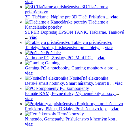
viac
3D Tlačiarne a
príslušenstvo
3D Tlačiarne,
Náplne pre 3D Tlač,
Príslušen
...
viac
Tlačiarne a
Kancelárske potreby
SUPER Dopredaj EPSON TANK,
Tlačiarne,
Tankové
...
viac
Tablety a príslušenstvo
Tablety,
Púzdra,
Príslušenstvo pre tablety,
...
viac
Počítače
All in one PC,
Zostavy PC,
Mini PC,
...
viac
Gaming
Gaming PC a notebooky,
Gaming monitory a pro
...
viac
Nositeľná elektronika
Detské smart hodinky,
Smart náramky,
Smart h
...
viac
PC komponenty
Pamäte RAM,
Pevné disky,
Výmenné kity a boxy
...
viac
Projektory a príslušenstvo
Projektory,
Plátna,
Držiaky,
Príslušenstvo k p
...
viac
Herné konzoly
Nintendo,
Gamepady,
Príslušenstvo k herným kon
...
viac