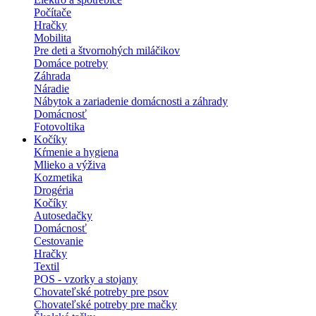
Počítače
Hračky
Mobilita
Pre deti a štvornohých miláčikov
Domáce potreby
Záhrada
Náradie
Nábytok a zariadenie domácnosti a záhrady
Domácnosť
Fotovoltika
Kočíky
Kŕmenie a hygiena
Mlieko a výživa
Kozmetika
Drogéria
Kočíky
Autosedačky
Domácnosť
Cestovanie
Hračky
Textil
POS - vzorky a stojany
Chovateľské potreby pre psov
Chovateľské potreby pre mačky