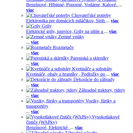
Benzínové,
Hlbinné,
Ponorné,
Vodárne,
Kalové,
...
viac
Chovateľské potreby
Elektronika pre domácich miláčikov,
Strih
...
viac
Grily
Elektrické grily, panvice,
Grily na uhlie a
...
viac
Zemné vrtáky
...
viac
Rozmetače
...
viac
Pareniská a skleníky
...
viac
Kvetináče a substráty
Kvetináče, obaly a hrantíky ,
Podložky po
...
viac
Dekorácie do záhrady
...
viac
Záhradné traktory, ridery
...
viac
Voziky, fúriky a
transportéry
...
viac
Vysokotlakové
čističe (WAPky)
Benzínové,
Elektrické,
...
viac
Záhradné náradie