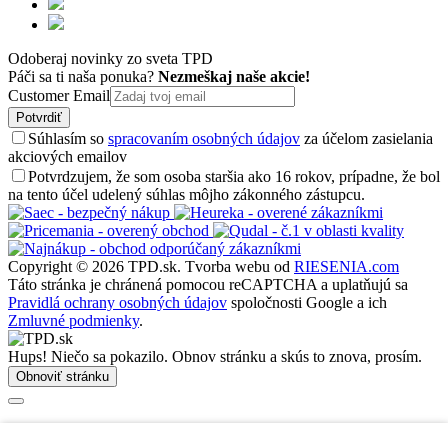
Odoberaj novinky zo sveta TPD
Páči sa ti naša ponuka?
Nezmeškaj naše akcie!
Customer Email
Potvrdiť
Súhlasím so
spracovaním osobných údajov
za účelom zasielania
akciových emailov
Potvrdzujem, že som osoba staršia ako 16 rokov, prípadne, že bol
na tento účel udelený súhlas môjho zákonného zástupcu.
Copyright © 2026 TPD.sk.
Tvorba webu od
RIESENIA.com
Táto stránka je chránená pomocou reCAPTCHA a uplatňujú sa
Pravidlá ochrany osobných údajov
spoločnosti Google a ich
Zmluvné podmienky
.
Hups! Niečo sa pokazilo. Obnov stránku a skús to znova, prosím.
Obnoviť stránku
Chcem sa prihlásiť