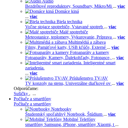
Audio
Bezdrôtové reproduktory,
Soundbary,
Mikro/Mi
...
viac
Domáce kiná
...
viac
Biela technika
Voľne stojace spotrebiče,
Vstavané spotreb
...
viac
Malé spotrebiče
Meteostanice, teplomery,
Vykurovanie,
Príprava
...
viac
Multimédiá a zábava
Filmy,
Pamäťové karty,
USB kľúče,
Externé
...
viac
Fotoaparáty a kamery
Fotoaparáty,
Kamery,
Ďalekohľady,
Fotopasce,
...
viac
Inteligentné smart
zariadenia.
...
viac
Príslušenstvo TV/AV
TV konzoly na stenu,
Univerzálne diaľkové ov
...
viac
Odporúčame:
Sušičky
, ...
Počítače a smartfóny
Počítače a smartfóny
Notebooky
Študentský spoľahlivý Notebook,
Štúdium
...
viac
Mobilné Telefóny
smartfóny Samsung,
iPhone,
smartfóny Xiaomi,
t
...