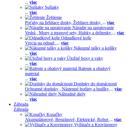
...
viac
Sušiaky
...
viac
Žehlenie
Poťahy na žehliace dosky,
Žehliace dosky,
...
viac
Náradie na upratovanie
Vedrá ,
Mopy a mopové sety,
Hubky a drôtenky
...
viac
Odpadkové koše
Vrecia na odpad,
...
viac
Nákupné tašky a košíky
...
viac
Úložné boxy a vaky
...
viac
Balenie a obalový
material
...
viac
Doplnky do domácnosti
Ochranné doplnky ,
Nástenné hodiny a budíky
...
viac
Náhradné diely
...
viac
Záhrada
Záhrada
Kosačky
Akumulátorové,
Benzínové,
Elektrické,
Robot
...
viac
Vyžínače a Krovinorezy