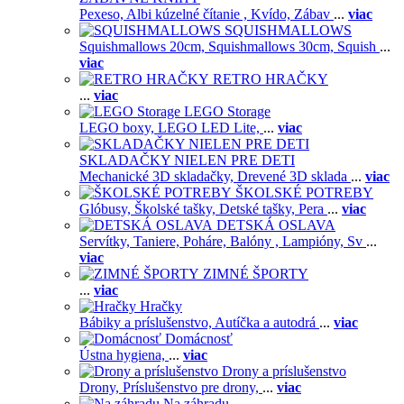
Pexeso,
Albi kúzelné čítanie ,
Kvído,
Zábav
...
viac
SQUISHMALLOWS
Squishmallows 20cm,
Squishmallows 30cm,
Squish
...
viac
RETRO HRAČKY
...
viac
LEGO Storage
LEGO boxy,
LEGO LED Lite,
...
viac
SKLADAČKY NIELEN PRE DETI
Mechanické 3D skladačky,
Drevené 3D sklada
...
viac
ŠKOLSKÉ POTREBY
Glóbusy,
Školské tašky,
Detské tašky,
Pera
...
viac
DETSKÁ OSLAVA
Servítky,
Taniere,
Poháre,
Balóny ,
Lampióny,
Sv
...
viac
ZIMNÉ ŠPORTY
...
viac
Hračky
Bábiky a príslušenstvo,
Autíčka a autodrá
...
viac
Domácnosť
Ústna hygiena,
...
viac
Drony a príslušenstvo
Drony,
Príslušenstvo pre drony,
...
viac
Na záhradu