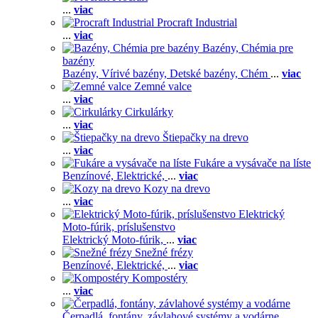
...
viac
Procraft Industrial
...
viac
Bazény, Chémia pre
bazény
Bazény,
Vírivé bazény,
Detské bazény,
Chém
...
viac
Zemné valce
...
viac
Cirkulárky
...
viac
Štiepačky na drevo
...
viac
Fukáre a vysávače na líste
Benzínové,
Elektrické,
...
viac
Kozy na drevo
...
viac
Elektrický
Moto-fúrik, príslušenstvo
Elektrický Moto-fúrik,
...
viac
Snežné frézy
Benzínové,
Elektrické,
...
viac
Kompostéry
...
viac
Čerpadlá, fontány, závlahové systémy a vodárne