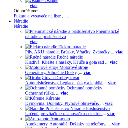
Ostatné
...
viac
Odporúčame:
Fukáre a vysávače na líste
, ...
Náradie
Náradie
Pneumatické
náradie a príslušenstvo
...
viac
Elektro náradie
Píly,
AKU náradie,
Brúsky,
Vŕtačky,
Zváračky
...
viac
Ručné náradie
Kladivá,
Kliešte a hasáky,
Kľúče a gola sad
...
viac
Motorové stroje
Generátory,
Vibračné Dosky,
...
viac
Drobný tovar
Autopríslušenstvo,
Lepiace pásky a lepidlá
...
viac
Ochranné pomôcky
Ochranné rúška,
...
viac
Kúrenie
Dymovina,
Doplnky,
Plynové ohrievače,
...
viac
Náradie-Príslušenstvo
Určené pre vŕtačku / uťahovačku / elektric
...
viac
Auto-moto
Autokamery,
Autorádiá,
Držiaky na telefóny,
...
viac