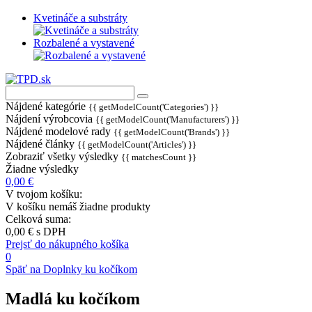
Kvetináče a substráty
Rozbalené a vystavené
Nájdené kategórie
{{ getModelCount('Categories') }}
Nájdení výrobcovia
{{ getModelCount('Manufacturers') }}
Nájdené modelové rady
{{ getModelCount('Brands') }}
Nájdené články
{{ getModelCount('Articles') }}
Zobraziť všetky výsledky
{{ matchesCount }}
Žiadne výsledky
0,00 €
V tvojom košíku:
V košíku nemáš žiadne produkty
Celková suma:
0,00 €
s DPH
Prejsť do nákupného košíka
0
Späť na Doplnky ku kočíkom
Madlá ku kočíkom