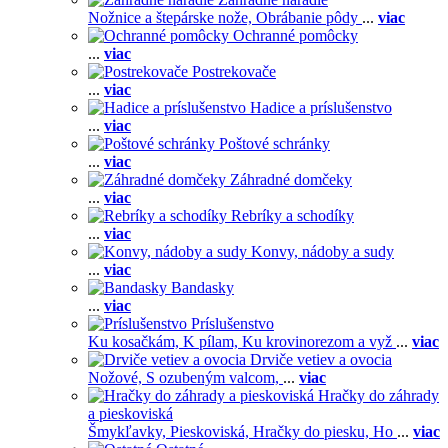
Nožnice a štepárske nože,
Obrábanie pôdy
...
viac
Ochranné pomôcky
...
viac
Postrekovače
...
viac
Hadice a príslušenstvo
...
viac
Poštové schránky
...
viac
Záhradné domčeky
...
viac
Rebríky a schodíky
...
viac
Konvy, nádoby a sudy
...
viac
Bandasky
...
viac
Príslušenstvo
Ku kosačkám,
K pílam,
Ku krovinorezom a vyž
...
viac
Drviče vetiev a ovocia
Nožové,
S ozubeným valcom,
...
viac
Hračky do záhrady
a pieskoviská
Šmykľavky,
Pieskoviská,
Hračky do piesku,
Ho
...
viac