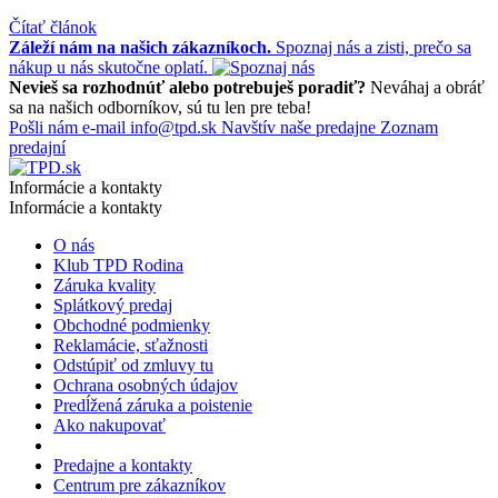
Čítať článok
Záleží nám na našich zákazníkoch.
Spoznaj nás a zisti, prečo sa
nákup u nás skutočne oplatí.
Nevieš sa rozhodnúť alebo potrebuješ poradiť?
Neváhaj a obráť
sa na našich odborníkov, sú tu len pre teba!
Pošli nám e-mail
info@tpd.sk
Navštív naše predajne
Zoznam
predajní
Informácie a kontakty
Informácie a kontakty
O nás
Klub TPD Rodina
Záruka kvality
Splátkový predaj
Obchodné podmienky
Reklamácie, sťažnosti
Odstúpiť od zmluvy tu
Ochrana osobných údajov
Predĺžená záruka a poistenie
Ako nakupovať
Predajne a kontakty
Centrum pre zákazníkov