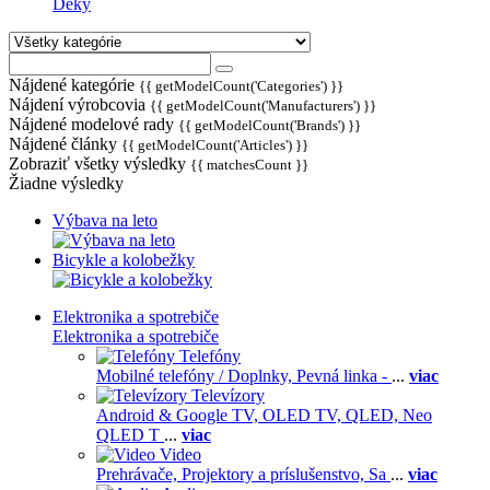
Deky
Nájdené kategórie
{{ getModelCount('Categories') }}
Nájdení výrobcovia
{{ getModelCount('Manufacturers') }}
Nájdené modelové rady
{{ getModelCount('Brands') }}
Nájdené články
{{ getModelCount('Articles') }}
Zobraziť všetky výsledky
{{ matchesCount }}
Žiadne výsledky
Výbava na leto
Bicykle a kolobežky
Elektronika a spotrebiče
Elektronika a spotrebiče
Telefóny
Mobilné telefóny / Doplnky,
Pevná linka -
...
viac
Televízory
Android & Google TV,
OLED TV,
QLED, Neo
QLED T
...
viac
Video
Prehrávače,
Projektory a príslušenstvo,
Sa
...
viac