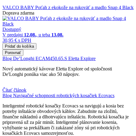
VALCO BABY Poťah z ekokože na rukoväť a madlo Snap 4 Black
Doprava zdarma
Dostupný
V predajni
12.08.
, u teba
13.08.
30,95 €
s DPH
Pridať do košíka
Porovnať
Blog
De’Longhi ECAM450.65.S Eletta Explore
Nový automatický kávovar Eletta Explore od spoločnosti
De'Longhi ponúka viac ako 50 nápojov.
Čítať článok
Blog
Navigačné schopnosti robotických kosačiek Ecovacs
Inteligentné robotické kosačky Ecovacs sa navigujú a kosia bez
potreby inštalácie obvodových káblov. Zabudnite na zložitú,
finančne nákladnú a dlhotrvajúcu inštaláciu. Robotická kosačka je
pripravená už za pár minút. Inteligentné plánovanie kosenia,
vyhýbanie sa prekážkam či zakázané zóny sú pri robotických
kosačkách Ecovacs samozrejmosťou.