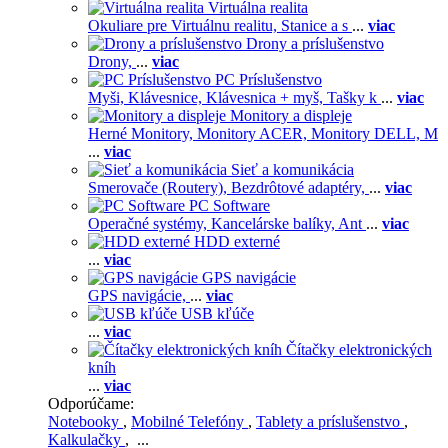
Virtuálna realita
Okuliare pre Virtuálnu realitu,
Stanice a s
...
viac
Drony a príslušenstvo
Drony,
...
viac
PC Príslušenstvo
Myši,
Klávesnice,
Klávesnica + myš,
Tašky k
...
viac
Monitory a displeje
Herné Monitory,
Monitory ACER,
Monitory DELL,
M
...
viac
Sieť a komunikácia
Smerovače (Routery),
Bezdrôtové adaptéry,
...
viac
PC Software
Operačné systémy,
Kancelárske balíky,
Ant
...
viac
HDD externé
...
viac
GPS navigácie
GPS navigácie,
...
viac
USB kľúče
...
viac
Čítačky elektronických
kníh
...
viac
Odporúčame:
Notebooky
,
Mobilné Telefóny
,
Tablety a príslušenstvo
,
Kalkulačky
, ...