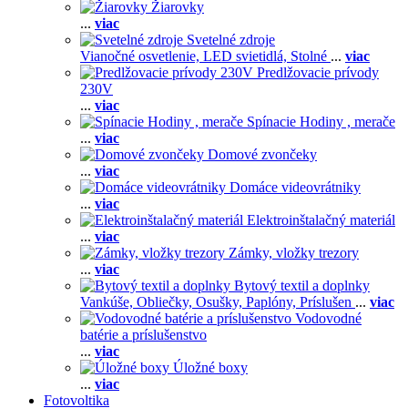
Žiarovky
...
viac
Svetelné zdroje
Vianočné osvetlenie,
LED svietidlá,
Stolné
...
viac
Predlžovacie prívody
230V
...
viac
Spínacie Hodiny , merače
...
viac
Domové zvončeky
...
viac
Domáce videovrátniky
...
viac
Elektroinštalačný materiál
...
viac
Zámky, vložky trezory
...
viac
Bytový textil a doplnky
Vankúše,
Obliečky,
Osušky,
Paplóny,
Príslušen
...
viac
Vodovodné
batérie a príslušenstvo
...
viac
Úložné boxy
...
viac
Fotovoltika