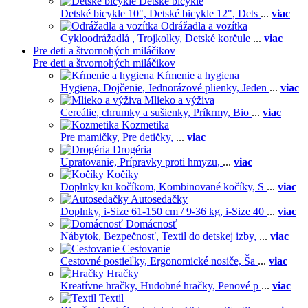
Detské bicykle
Detské bicykle 10",
Detské bicykle 12",
Dets
...
viac
Odrážadla a vozítka
Cykloodrážadlá ,
Trojkolky,
Detské korčule
...
viac
Pre deti a štvornohých miláčikov
Pre deti a štvornohých miláčikov
Kŕmenie a hygiena
Hygiena,
Dojčenie,
Jednorázové plienky,
Jeden
...
viac
Mlieko a výživa
Cereálie, chrumky a sušienky,
Príkrmy,
Bio
...
viac
Kozmetika
Pre mamičky,
Pre detičky,
...
viac
Drogéria
Upratovanie,
Prípravky proti hmyzu,
...
viac
Kočíky
Doplnky ku kočíkom,
Kombinované kočíky,
S
...
viac
Autosedačky
Doplnky,
i-Size 61-150 cm / 9-36 kg,
i-Size 40
...
viac
Domácnosť
Nábytok,
Bezpečnosť,
Textil do detskej izby,
...
viac
Cestovanie
Cestovné postieľky,
Ergonomické nosiče,
Ša
...
viac
Hračky
Kreatívne hračky,
Hudobné hračky,
Penové p
...
viac
Textil