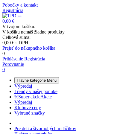
Pobočky a kontakt
Registrácia
0,00 €
V tvojom košíku:
V košíku nemáš žiadne produkty
Celková suma:
0,00 €
s DPH
Prejsť do nákupného košíka
0
Prihlásenie
Registrácia
Porovnanie
0
Hlavné kategórie
Menu
Výpredaj
Trendy v našej ponuke
%
Super akcie
Akcie
Výpredaj
Klubové ceny
Vybrané značky
Pre deti a štvornohých miláčikov
Elektro a spotrebiče