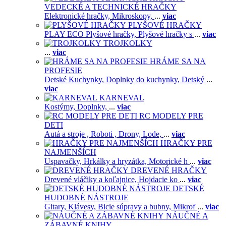
VEDECKÉ A TECHNICKÉ HRAČKY
Elektronické hračky,
Mikroskopy,
...
viac
PLYŠOVÉ HRAČKY
PLAY ECO Plyšové hračky,
Plyšové hračky s
...
viac
TROJKOLKY
...
viac
HRÁME SA NA
PROFESIE
Detské Kuchynky,
Doplnky do kuchynky,
Detský
...
viac
KARNEVAL
Kostýmy,
Doplnky,
...
viac
RC MODELY PRE
DETI
Autá a stroje ,
Roboti ,
Drony,
Lode,
...
viac
HRAČKY PRE
NAJMENŠÍCH
Uspavačky,
Hrkálky a hryzátka,
Motorické h
...
viac
DREVENÉ HRAČKY
Drevené vláčiky a koľajnice,
Hojdacie ko
...
viac
DETSKÉ
HUDOBNÉ NÁSTROJE
Gitary,
Klávesy,
Bicie súpravy a bubny,
Mikrof
...
viac
NÁUČNÉ A
ZÁBAVNÉ KNIHY