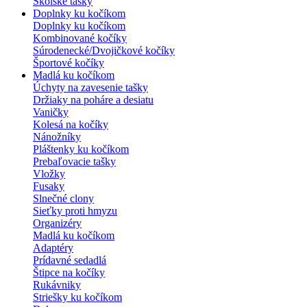
Školské tašky
Doplnky ku kočíkom
Doplnky ku kočíkom
Kombinované kočíky
Súrodenecké/Dvojičkové kočíky
Športové kočíky
Madlá ku kočíkom
Úchyty na zavesenie tašky
Držiaky na poháre a desiatu
Vaničky
Kolesá na kočíky
Nánožníky
Pláštenky ku kočíkom
Prebaľovacie tašky
Vložky
Fusaky
Slnečné clony
Sieťky proti hmyzu
Organizéry
Madlá ku kočíkom
Adaptéry
Prídavné sedadlá
Štipce na kočíky
Rukávniky
Striešky ku kočíkom