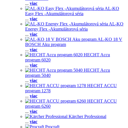
...
viac
AL-KO
Easy Flex -Akumulátorová séria
...
viac
AL-KO
Energy Flex -Akumulátorová séria
...
viac
AL-KO 18 V
BOSCH Aku program
...
viac
HECHT Accu
program 6020
...
viac
HECHT Accu
program 5040
...
viac
HECHT ACCU
program 1278
...
viac
HECHT ACCU
program 6260
...
viac
Kärcher Professional
...
viac
Procraft