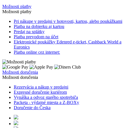
Možnosti platby
Možnosti platby
Pri nákupe v predajni v hotovosti, kartou, alebo poukážkami
Platba na dobierku aj kartou
Predaj na splátky
Platba prevodom na účet
Elektronické poukážky Edenred
e-ticket
, Cashback World a
Euronics
Platba online cez internet:
Možnosti doručenia
Možnosti doručenia
Rezervácia a nákup v predajni
Expresné doručenie kuriérom
Vynáška a odvoz starého spotrebiča
Packeta - výdajné miesta a Z-BOXy
Doručenie do Česka