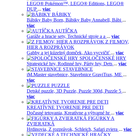
LEGO® Pokémon™,
LEGO® Editions,
LEGO®
DUP
...
viac
BÁBIKY
Bábiky Baby Born,
Bábiky Baby Annabell,
Bábi
...
viac
AUTÍČKA
Garáže a hracie sety,
Technické stroje a a
...
viac
Z FILMOV,
HIER A ROZPRÁVOK
Gabby a jej kúzelný domček,
Ako vycvičiť
...
viac
SPOLOČENSKÉ HRY
Strategické hry,
Rodinné hry,
Párty hry,
Dets
...
viac
STAVEBNICE
iM.Master stavebnice,
Stavebnice GraviTrax,
ME
...
viac
PUZZLE
Detské puzzle,
3D Puzzle,
Puzzle 300d,
Puzzle 5
...
viac
KREATÍVNE TVORENIE PRE DETI
Dočasné tetovania,
Kreatívne a výtvarné hr
...
viac
FIGÚRKY A
ZVIERATKÁ
Hrdinovia,
Z rozprávok,
Schleich,
Safari zviera
...
viac