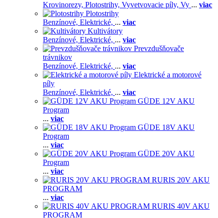
Krovinorezy,
Plotostrihy,
Vyvetvovacie píly,
Vy
...
viac
Plotostrihy
Benzínové,
Elektrické,
...
viac
Kultivátory
Benzínové,
Elektrické,
...
viac
Prevzdušňovače
trávnikov
Benzínové,
Elektrické,
...
viac
Elektrické a motorové
píly
Benzínové,
Elektrické,
...
viac
GÜDE 12V AKU
Program
...
viac
GÜDE 18V AKU
Program
...
viac
GÜDE 20V AKU
Program
...
viac
RURIS 20V AKU
PROGRAM
...
viac
RURIS 40V AKU
PROGRAM