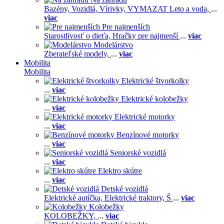
Bazény,
Vozidlá,
Vírivky,
VYMAZAT Leto a voda,
...
viac
Pre najmenších
Starostlivosť o dieťa,
Hračky pre najmenší
...
viac
Modelárstvo
Zberateľské modely,
...
viac
Mobilita
Mobilita
Elektrické štvorkolky
...
viac
Elektrické kolobežky
...
viac
Elektrické motorky
...
viac
Benzínové motorky
...
viac
Seniorské vozidlá
...
viac
Elektro skútre
...
viac
Detské vozidlá
Elektrické autíčka,
Elektrické traktory,
Š
...
viac
Kolobežky
KOLOBEŽKY,
...
viac