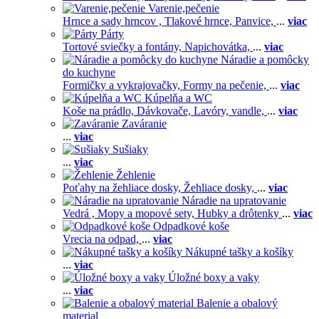
Varenie,pečenie
Hrnce a sady hrncov ,
Tlakové hrnce,
Panvice,
...
viac
Párty
Tortové sviečky a fontány,
Napichovátka,
...
viac
Náradie a pomôcky
do kuchyne
Formičky a vykrajovačky,
Formy na pečenie,
...
viac
Kúpelňa a WC
Koše na prádlo,
Dávkovače,
Lavóry, vandle,
...
viac
Zaváranie
...
viac
Sušiaky
...
viac
Žehlenie
Poťahy na žehliace dosky,
Žehliace dosky,
...
viac
Náradie na upratovanie
Vedrá ,
Mopy a mopové sety,
Hubky a drôtenky
...
viac
Odpadkové koše
Vrecia na odpad,
...
viac
Nákupné tašky a košíky
...
viac
Úložné boxy a vaky
...
viac
Balenie a obalový
material