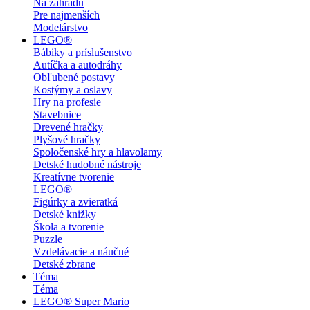
Na záhradu
Pre najmenších
Modelárstvo
LEGO®
Bábiky a príslušenstvo
Autíčka a autodráhy
Obľubené postavy
Kostýmy a oslavy
Hry na profesie
Stavebnice
Drevené hračky
Plyšové hračky
Spoločenské hry a hlavolamy
Detské hudobné nástroje
Kreatívne tvorenie
LEGO®
Figúrky a zvieratká
Detské knižky
Škola a tvorenie
Puzzle
Vzdelávacie a náučné
Detské zbrane
Téma
Téma
LEGO® Super Mario