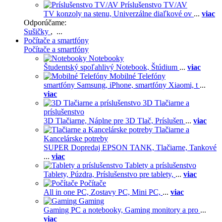
Príslušenstvo TV/AV
TV konzoly na stenu,
Univerzálne diaľkové ov
...
viac
Odporúčame:
Sušičky
, ...
Počítače a smartfóny
Počítače a smartfóny
Notebooky
Študentský spoľahlivý Notebook,
Štúdium
...
viac
Mobilné Telefóny
smartfóny Samsung,
iPhone,
smartfóny Xiaomi,
t
...
viac
3D Tlačiarne a
príslušenstvo
3D Tlačiarne,
Náplne pre 3D Tlač,
Príslušen
...
viac
Tlačiarne a
Kancelárske potreby
SUPER Dopredaj EPSON TANK,
Tlačiarne,
Tankové
...
viac
Tablety a príslušenstvo
Tablety,
Púzdra,
Príslušenstvo pre tablety,
...
viac
Počítače
All in one PC,
Zostavy PC,
Mini PC,
...
viac
Gaming
Gaming PC a notebooky,
Gaming monitory a pro
...
viac