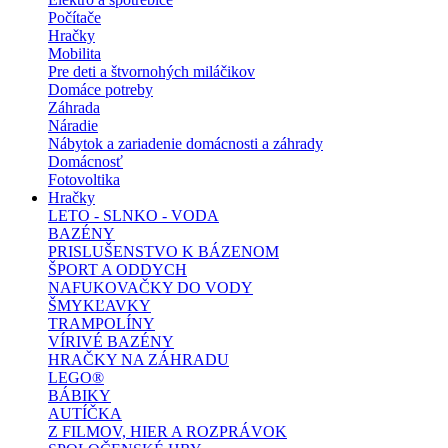
Počítače
Hračky
Mobilita
Pre deti a štvornohých miláčikov
Domáce potreby
Záhrada
Náradie
Nábytok a zariadenie domácnosti a záhrady
Domácnosť
Fotovoltika
Hračky
LETO - SLNKO - VODA
BAZÉNY
PRISLUŠENSTVO K BÁZENOM
ŠPORT A ODDYCH
NAFUKOVAČKY DO VODY
ŠMYKĽAVKY
TRAMPOLÍNY
VÍRIVÉ BAZÉNY
HRAČKY NA ZÁHRADU
LEGO®
BÁBIKY
AUTÍČKA
Z FILMOV, HIER A ROZPRÁVOK