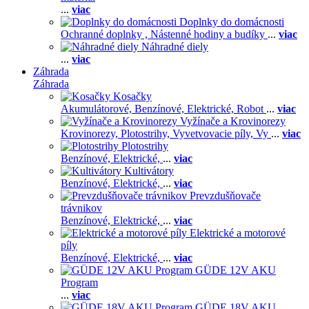
...
viac
Doplnky do domácnosti
Ochranné doplnky ,
Nástenné hodiny a budíky
...
viac
Náhradné diely
...
viac
Záhrada
Záhrada
Kosačky
Akumulátorové,
Benzínové,
Elektrické,
Robot
...
viac
Vyžínače a Krovinorezy
Krovinorezy,
Plotostrihy,
Vyvetvovacie píly,
Vy
...
viac
Plotostrihy
Benzínové,
Elektrické,
...
viac
Kultivátory
Benzínové,
Elektrické,
...
viac
Prevzdušňovače
trávnikov
Benzínové,
Elektrické,
...
viac
Elektrické a motorové
píly
Benzínové,
Elektrické,
...
viac
GÜDE 12V AKU
Program
...
viac
GÜDE 18V AKU