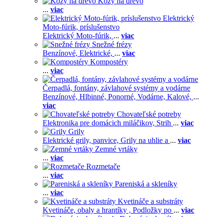
Kozy na drevo
...
viac
Elektrický
Moto-fúrik, príslušenstvo
Elektrický Moto-fúrik,
...
viac
Snežné frézy
Benzínové,
Elektrické,
...
viac
Kompostéry
...
viac
Čerpadlá, fontány, závlahové systémy a vodárne
Benzínové,
Hlbinné,
Ponorné,
Vodárne,
Kalové,
...
viac
Chovateľské potreby
Elektronika pre domácich miláčikov,
Strih
...
viac
Grily
Elektrické grily, panvice,
Grily na uhlie a
...
viac
Zemné vrtáky
...
viac
Rozmetače
...
viac
Pareniská a skleníky
...
viac
Kvetináče a substráty
Kvetináče, obaly a hrantíky ,
Podložky po
...
viac