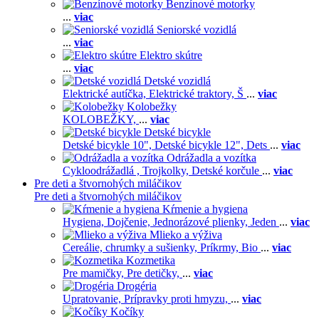
Benzínové motorky
...
viac
Seniorské vozidlá
...
viac
Elektro skútre
...
viac
Detské vozidlá
Elektrické autíčka,
Elektrické traktory,
Š
...
viac
Kolobežky
KOLOBEŽKY,
...
viac
Detské bicykle
Detské bicykle 10",
Detské bicykle 12",
Dets
...
viac
Odrážadla a vozítka
Cykloodrážadlá ,
Trojkolky,
Detské korčule
...
viac
Pre deti a štvornohých miláčikov
Pre deti a štvornohých miláčikov
Kŕmenie a hygiena
Hygiena,
Dojčenie,
Jednorázové plienky,
Jeden
...
viac
Mlieko a výživa
Cereálie, chrumky a sušienky,
Príkrmy,
Bio
...
viac
Kozmetika
Pre mamičky,
Pre detičky,
...
viac
Drogéria
Upratovanie,
Prípravky proti hmyzu,
...
viac
Kočíky