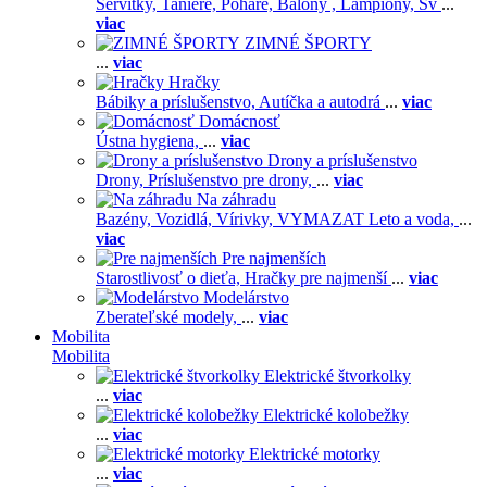
Servítky,
Taniere,
Poháre,
Balóny ,
Lampióny,
Sv
...
viac
ZIMNÉ ŠPORTY
...
viac
Hračky
Bábiky a príslušenstvo,
Autíčka a autodrá
...
viac
Domácnosť
Ústna hygiena,
...
viac
Drony a príslušenstvo
Drony,
Príslušenstvo pre drony,
...
viac
Na záhradu
Bazény,
Vozidlá,
Vírivky,
VYMAZAT Leto a voda,
...
viac
Pre najmenších
Starostlivosť o dieťa,
Hračky pre najmenší
...
viac
Modelárstvo
Zberateľské modely,
...
viac
Mobilita
Mobilita
Elektrické štvorkolky
...
viac
Elektrické kolobežky
...
viac
Elektrické motorky
...
viac