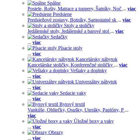
Spálne
Postele,
Rošty,
Matrace a toppery,
Šatníky,
Noč
...
viac
Predsiene
Predsieňové zostavy,
Botníky,
Samostatné sk
...
viac
Stoly a stoličky
Jedálenské stoly,
Jedálenské a barové stol
...
viac
Sedačky
...
viac
Písacie stoly
...
viac
Kancelársky nábytok
Kancelárske stoličky,
Konferenčné stoličky
...
viac
Vešiaky a doplnky
...
viac
Univerzálny nábytok
...
viac
Sedacie vaky
...
viac
Bytový textil
Vankúše,
Obliečky,
Osušky,
Uteráky,
Paplóny,
P
...
viac
Úložné boxy a vaky
...
viac
Obrazy
...
viac