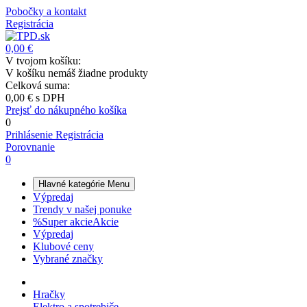
Pobočky a kontakt
Registrácia
0,00 €
V tvojom košíku:
V košíku nemáš žiadne produkty
Celková suma:
0,00 €
s DPH
Prejsť do nákupného košíka
0
Prihlásenie
Registrácia
Porovnanie
0
Hlavné kategórie
Menu
Výpredaj
Trendy v našej ponuke
%
Super akcie
Akcie
Výpredaj
Klubové ceny
Vybrané značky
Hračky
Elektro a spotrebiče