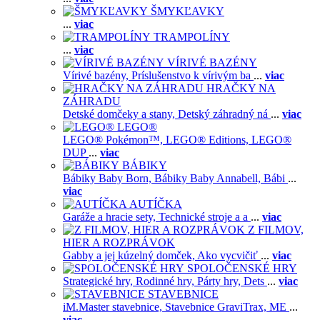
ŠMYKĽAVKY
...
viac
TRAMPOLÍNY
...
viac
VÍRIVÉ BAZÉNY
Vírivé bazény,
Príslušenstvo k vírivým ba
...
viac
HRAČKY NA
ZÁHRADU
Detské domčeky a stany,
Detský záhradný ná
...
viac
LEGO®
LEGO® Pokémon™,
LEGO® Editions,
LEGO®
DUP
...
viac
BÁBIKY
Bábiky Baby Born,
Bábiky Baby Annabell,
Bábi
...
viac
AUTÍČKA
Garáže a hracie sety,
Technické stroje a a
...
viac
Z FILMOV,
HIER A ROZPRÁVOK
Gabby a jej kúzelný domček,
Ako vycvičiť
...
viac
SPOLOČENSKÉ HRY
Strategické hry,
Rodinné hry,
Párty hry,
Dets
...
viac
STAVEBNICE
iM.Master stavebnice,
Stavebnice GraviTrax,
ME
...
viac