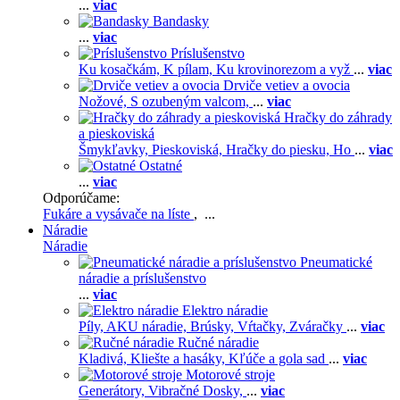
...
viac
Bandasky
...
viac
Príslušenstvo
Ku kosačkám,
K pílam,
Ku krovinorezom a vyž
...
viac
Drviče vetiev a ovocia
Nožové,
S ozubeným valcom,
...
viac
Hračky do záhrady
a pieskoviská
Šmykľavky,
Pieskoviská,
Hračky do piesku,
Ho
...
viac
Ostatné
...
viac
Odporúčame:
Fukáre a vysávače na líste
, ...
Náradie
Náradie
Pneumatické
náradie a príslušenstvo
...
viac
Elektro náradie
Píly,
AKU náradie,
Brúsky,
Vŕtačky,
Zváračky
...
viac
Ručné náradie
Kladivá,
Kliešte a hasáky,
Kľúče a gola sad
...
viac
Motorové stroje
Generátory,
Vibračné Dosky,
...
viac