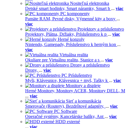
Nositeľná elektronika
Detské smart hodinky,
Smart náramky,
Smart h
...
viac
PC komponenty
Pamäte RAM,
Pevné disky,
Výmenné kity a boxy
...
viac
Projektory a príslušenstvo
Projektory,
Plátna,
Držiaky,
Príslušenstvo k p
...
viac
Herné konzoly
Nintendo,
Gamepady,
Príslušenstvo k herným kon
...
viac
Virtuálna realita
Okuliare pre Virtuálnu realitu,
Stanice a s
...
viac
Drony a príslušenstvo
Drony,
...
viac
PC Príslušenstvo
Myši,
Klávesnice,
Klávesnica + myš,
Tašky k
...
viac
Monitory a displeje
Herné Monitory,
Monitory ACER,
Monitory DELL,
M
...
viac
Sieť a komunikácia
Smerovače (Routery),
Bezdrôtové adaptéry,
...
viac
PC Software
Operačné systémy,
Kancelárske balíky,
Ant
...
viac
HDD externé
...
viac