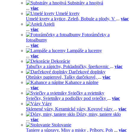
Substráty a hnojivá
...
viac
Umelé kvety
Umelé kvety a kytice,
Zeleň,
Bobule a plody,
V
...
viac
Anjeli
...
viac
Fotorámčeky a
fotoalbumy
...
viac
Lampáše a lucerny
...
viac
Dekorácie
Tabuľky a zápichy,
Pokladničky, šperkovnic
...
viac
Darčekové doplnky
Obrúsky papierové,
Tašky darčekové,
...
viac
Kahance a náplne
...
viac
Sviečky a svietniky
Sviečky,
Svietníky a podložky pod sviečky
...
viac
Vázy
Sklenené vázy,
Keramické vázy,
Kovové vázy
...
viac
Dózy, misy, taniere sklo
...
viac
Stolovanie
Taniere a súpravy,
Misy a misky ,
Príbory,
Poh
...
viac