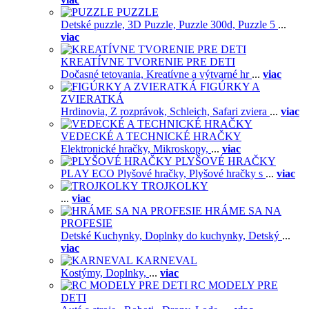
PUZZLE
Detské puzzle,
3D Puzzle,
Puzzle 300d,
Puzzle 5
...
viac
KREATÍVNE TVORENIE PRE DETI
Dočasné tetovania,
Kreatívne a výtvarné hr
...
viac
FIGÚRKY A
ZVIERATKÁ
Hrdinovia,
Z rozprávok,
Schleich,
Safari zviera
...
viac
VEDECKÉ A TECHNICKÉ HRAČKY
Elektronické hračky,
Mikroskopy,
...
viac
PLYŠOVÉ HRAČKY
PLAY ECO Plyšové hračky,
Plyšové hračky s
...
viac
TROJKOLKY
...
viac
HRÁME SA NA
PROFESIE
Detské Kuchynky,
Doplnky do kuchynky,
Detský
...
viac
KARNEVAL
Kostýmy,
Doplnky,
...
viac
RC MODELY PRE
DETI