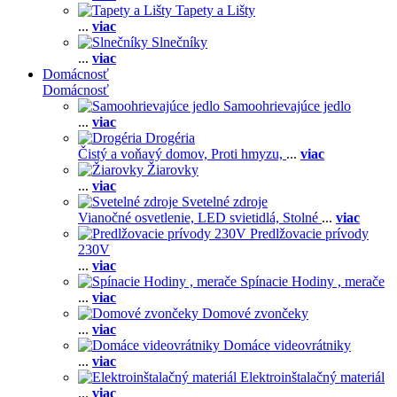
Tapety a Lišty
...
viac
Slnečníky
...
viac
Domácnosť
Domácnosť
Samoohrievajúce jedlo
...
viac
Drogéria
Čistý a voňavý domov,
Proti hmyzu,
...
viac
Žiarovky
...
viac
Svetelné zdroje
Vianočné osvetlenie,
LED svietidlá,
Stolné
...
viac
Predlžovacie prívody
230V
...
viac
Spínacie Hodiny , merače
...
viac
Domové zvončeky
...
viac
Domáce videovrátniky
...
viac
Elektroinštalačný materiál
...
viac