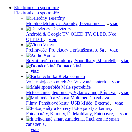
Elektronika a spotrebiče
Elektronika a spotrebiče
Telefóny
Mobilné telefóny / Doplnky,
Pevná linka -
...
viac
Televízory
Android & Google TV,
OLED TV,
QLED, Neo
QLED T
...
viac
Video
Prehrávače,
Projektory a príslušenstvo,
Sa
...
viac
Audio
Bezdrôtové reproduktory,
Soundbary,
Mikro/Mi
...
viac
Domáce kiná
...
viac
Biela technika
Voľne stojace spotrebiče,
Vstavané spotreb
...
viac
Malé spotrebiče
Meteostanice, teplomery,
Vykurovanie,
Príprava
...
viac
Multimédiá a zábava
Filmy,
Pamäťové karty,
USB kľúče,
Externé
...
viac
Fotoaparáty a kamery
Fotoaparáty,
Kamery,
Ďalekohľady,
Fotopasce,
...
viac
Inteligentné smart
zariadenia.
...
viac