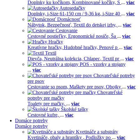
Doplnky ku kočíkom,
Kombinované kočíky,
S
...
viac
Autosedačky
Doplnky,
i-Size 61-150 cm / 9-36 kg,
i-Size 40
...
viac
Domácnosť
Nábytok,
Bezpečnosť,
Textil do detskej izby,
...
viac
Cestovanie
Cestovné postieľky,
Ergonomické nosiče,
Ša
...
viac
Hračky
Kreatívne hračky,
Hudobné hračky,
Penové p
...
viac
Textil
Dievča,
Neutrálna kolekcia,
Chlapec,
Textil pr
...
viac
POS - vzorky a stojany
...
viac
Chovateľské potreby
pre psov
Cestovanie so psom,
Maškrty pre psov,
Obojky
...
viac
Chovateľské
potreby pre mačky
Toalety pre mačky,
...
viac
Školské tašky
Cestovné kufre,
...
viac
Domáce potreby
Domáce potreby
Kvetináče a substráty
Kvetináče, obaly a hrantíky ,
Podložky po
...
viac