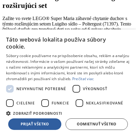
rozširujúci set
Zažite vo svete LEGO® Super Maria zábavné chytanie duchov s
týmto rozširujúcim setom Luigiho sídlo – Poltergust (71397). Tento
štýlový darček pre trendové deti vo veku od 6 rokov obsahuje
Poltergust pre figúrku LEGO® Luigiho (tá nie je súčasťou balenia)
Táto webová lokalita používa súbory
s možnosťou pripojenia klasického nadstavca alebo Strobulb.
cookie.
Nechýba ani štartovacia doštička a stroj v labáku, z ktorého získate
digitálne odmeny za mince. Stlačením tlačidla aktivujete Poltergust a
Súbory cookie používame na prispôsobenie obsahu, reklám a analýzu
porazíte nepriateľského Gold Ghosta. (Poznámka: na interaktívnu
návštevnosti. Informácie o vašom používaní našej stránky zdieľame aj
hru potrebujete štartovací set 71387 alebo 71360.)
s našimi reklamnými a analytickými partnermi, ktorí ich môžu
kombinovať s inými informáciami, ktoré ste im poskytli alebo ktoré
Zoznámte sa s profesorom
zhromaždili pri používaní ich služieb.
Prečítať viac
NEVYHNUTNE POTREBNÉ
VÝKONNOSŤ
Súčasťou setu je aj figúrka LEGO profesora E. Gadda, modely jedu
a protijedu či box s náradím. V aplikácii LEGO Super Mario nájdete
návod a inšpiratívne tipy na zábavné a kreatívne spôsoby stavania a
CIELENIE
FUNKCIE
NEKLASIFIKOVANÉ
hrania.
ZOBRAZIŤ PODROBNOSTI
Hrajte spolu
PRIJAŤ VŠETKO
ODMIETNUŤ VŠETKO
Zberateľské sety z Luigiho sídla vám umožňujú riešiť hádanky s