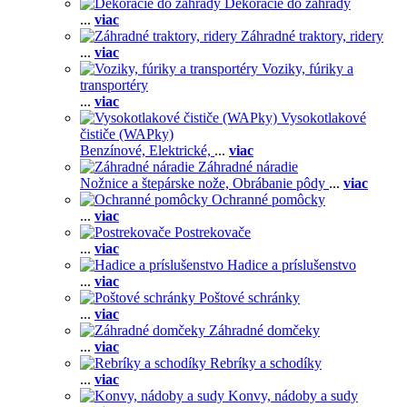
Dekorácie do záhrady
...
viac
Záhradné traktory, ridery
...
viac
Voziky, fúriky a
transportéry
...
viac
Vysokotlakové
čističe (WAPky)
Benzínové,
Elektrické,
...
viac
Záhradné náradie
Nožnice a štepárske nože,
Obrábanie pôdy
...
viac
Ochranné pomôcky
...
viac
Postrekovače
...
viac
Hadice a príslušenstvo
...
viac
Poštové schránky
...
viac
Záhradné domčeky
...
viac
Rebríky a schodíky
...
viac
Konvy, nádoby a sudy