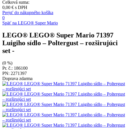
Celková suma:
0,00 €
s DPH
Prejsť do nákupného košíka
0
Späť na LEGO® Super Mario
LEGO® LEGO® Super Mario 71397
Luigiho sídlo – Poltergust – rozširujúci
set
-
(0 %)
Pr. č.: 186100
PN: 2271397
Doprava zdarma