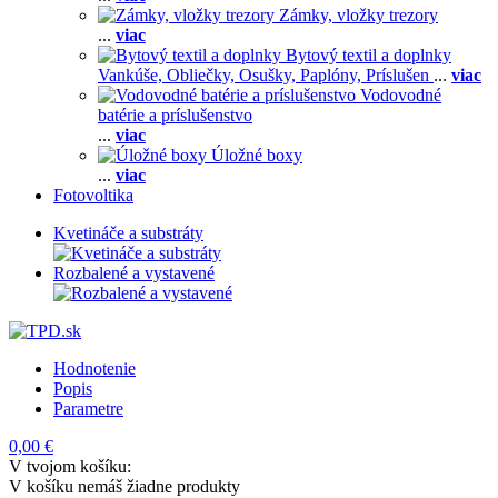
Zámky, vložky trezory
...
viac
Bytový textil a doplnky
Vankúše,
Obliečky,
Osušky,
Paplóny,
Príslušen
...
viac
Vodovodné
batérie a príslušenstvo
...
viac
Úložné boxy
...
viac
Fotovoltika
Kvetináče a substráty
Rozbalené a vystavené
Hodnotenie
Popis
Parametre
0,00 €
V tvojom košíku:
V košíku nemáš žiadne produkty