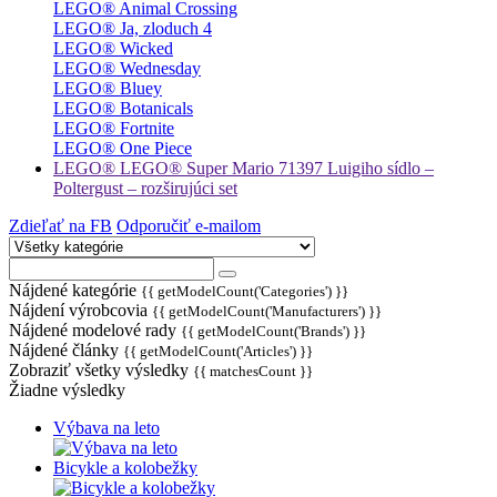
LEGO® Animal Crossing
LEGO® Ja, zloduch 4
LEGO® Wicked
LEGO® Wednesday
LEGO® Bluey
LEGO® Botanicals
LEGO® Fortnite
LEGO® One Piece
LEGO® LEGO® Super Mario 71397 Luigiho sídlo –
Poltergust – rozširujúci set
Zdieľať na FB
Odporučiť e-mailom
Nájdené kategórie
{{ getModelCount('Categories') }}
Nájdení výrobcovia
{{ getModelCount('Manufacturers') }}
Nájdené modelové rady
{{ getModelCount('Brands') }}
Nájdené články
{{ getModelCount('Articles') }}
Zobraziť všetky výsledky
{{ matchesCount }}
Žiadne výsledky
Výbava na leto
Bicykle a kolobežky