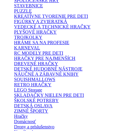
SPOLOČENSKÉ HRY
STAVEBNICE
PUZZLE
KREATÍVNE TVORENIE PRE DETI
FIGÚRKY A ZVIERATKÁ
VEDECKÉ A TECHNICKÉ HRAČKY
PLYŠOVÉ HRAČKY
TROJKOLKY
HRÁME SA NA PROFESIE
KARNEVAL
RC MODELY PRE DETI
HRAČKY PRE NAJMENŠÍCH
DREVENÉ HRAČKY
DETSKÉ HUDOBNÉ NÁSTROJE
NÁUČNÉ A ZÁBAVNÉ KNIHY
SQUISHMALLOWS
RETRO HRAČKY
LEGO Storage
SKLADAČKY NIELEN PRE DETI
ŠKOLSKÉ POTREBY
DETSKÁ OSLAVA
ZIMNÉ ŠPORTY
Hračky
Domácnosť
Drony a príslušenstvo