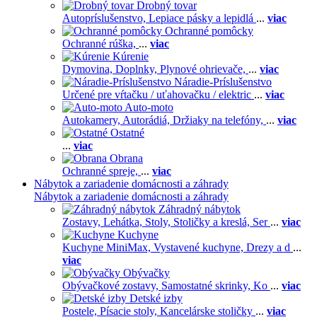
Drobný tovar
Autopríslušenstvo,
Lepiace pásky a lepidlá
...
viac
Ochranné pomôcky
Ochranné rúška,
...
viac
Kúrenie
Dymovina,
Doplnky,
Plynové ohrievače,
...
viac
Náradie-Príslušenstvo
Určené pre vŕtačku / uťahovačku / elektric
...
viac
Auto-moto
Autokamery,
Autorádiá,
Držiaky na telefóny,
...
viac
Ostatné
...
viac
Obrana
Ochranné spreje,
...
viac
Nábytok a zariadenie domácnosti a záhrady
Nábytok a zariadenie domácnosti a záhrady
Záhradný nábytok
Zostavy,
Lehátka,
Stoly,
Stoličky a kreslá,
Ser
...
viac
Kuchyne
Kuchyne MiniMax,
Vystavené kuchyne,
Drezy a d
...
viac
Obývačky
Obývačkové zostavy,
Samostatné skrinky,
Ko
...
viac
Detské izby
Postele,
Písacie stoly,
Kancelárske stoličky
...
viac