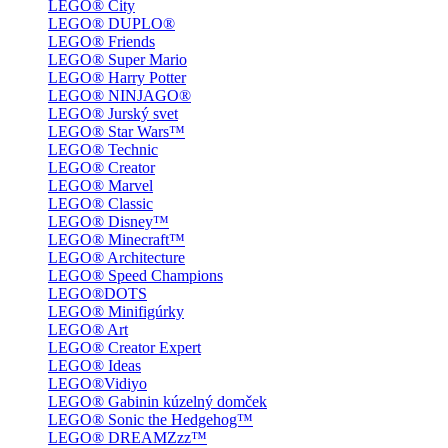
LEGO® City
LEGO® DUPLO®
LEGO® Friends
LEGO® Super Mario
LEGO® Harry Potter
LEGO® NINJAGO®
LEGO® Jurský svet
LEGO® Star Wars™
LEGO® Technic
LEGO® Creator
LEGO® Marvel
LEGO® Classic
LEGO® Disney™
LEGO® Minecraft™
LEGO® Architecture
LEGO® Speed Champions
LEGO®DOTS
LEGO® Minifigúrky
LEGO® Art
LEGO® Creator Expert
LEGO® Ideas
LEGO®Vidiyo
LEGO® Gabinin kúzelný domček
LEGO® Sonic the Hedgehog™
LEGO® DREAMZzz™