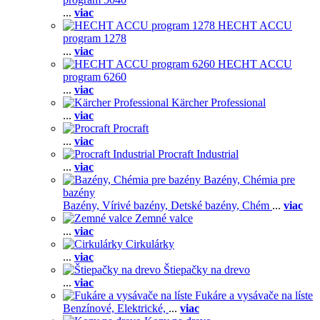
...
viac
HECHT ACCU
program 1278
...
viac
HECHT ACCU
program 6260
...
viac
Kärcher Professional
...
viac
Procraft
...
viac
Procraft Industrial
...
viac
Bazény, Chémia pre
bazény
Bazény,
Vírivé bazény,
Detské bazény,
Chém
...
viac
Zemné valce
...
viac
Cirkulárky
...
viac
Štiepačky na drevo
...
viac
Fukáre a vysávače na líste
Benzínové,
Elektrické,
...
viac