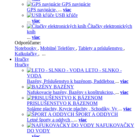
GPS navigácie
GPS navigácie,
...
viac
USB kľúče
...
viac
Čítačky elektronických
kníh
...
viac
Odporúčame:
Notebooky
,
Mobilné Telefóny
,
Tablety a príslušenstvo
,
Kalkulačky
, ...
Hračky
Hračky
LETO - SLNKO -
VODA
Bazény,
Príslušenstvo k bazénom,
Paddleboa
...
viac
BAZÉNY
Nafukovacie bazény,
Bazény s konštrukciou,
...
viac
PRISLUŠENSTVO K BÁZENOM
Solárne plachty,
Krycie plachty ,
Schodíky,
Vy
...
viac
ŠPORT A ODDYCH
Letné športy a oddych ,
...
viac
NAFUKOVAČKY
DO VODY
...
viac