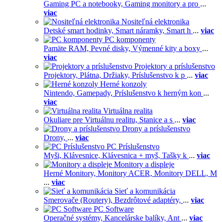
Gaming PC a notebooky,
Gaming monitory a pro
...
viac
Nositeľná elektronika
Detské smart hodinky,
Smart náramky,
Smart h
...
viac
PC komponenty
Pamäte RAM,
Pevné disky,
Výmenné kity a boxy
...
viac
Projektory a príslušenstvo
Projektory,
Plátna,
Držiaky,
Príslušenstvo k p
...
viac
Herné konzoly
Nintendo,
Gamepady,
Príslušenstvo k herným kon
...
viac
Virtuálna realita
Okuliare pre Virtuálnu realitu,
Stanice a s
...
viac
Drony a príslušenstvo
Drony,
...
viac
PC Príslušenstvo
Myši,
Klávesnice,
Klávesnica + myš,
Tašky k
...
viac
Monitory a displeje
Herné Monitory,
Monitory ACER,
Monitory DELL,
M
...
viac
Sieť a komunikácia
Smerovače (Routery),
Bezdrôtové adaptéry,
...
viac
PC Software
Operačné systémy,
Kancelárske balíky,
Ant
...
viac