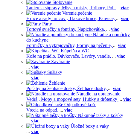
Stolovanie
Taniere a súpravy,
Misy a misky ,
Príbory,
Poh
...
viac
Varenie,pečenie
Hrnce a sady hrncov ,
Tlakové hrnce,
Panvice,
...
viac
Párty
Tortové sviečky a fontány,
Napichovátka,
...
viac
Náradie a pomôcky
do kuchyne
Formičky a vykrajovačky,
Formy na pečenie,
...
viac
Kúpelňa a WC
Koše na prádlo,
Dávkovače,
Lavóry, vandle,
...
viac
Zaváranie
...
viac
Sušiaky
...
viac
Žehlenie
Poťahy na žehliace dosky,
Žehliace dosky,
...
viac
Náradie na upratovanie
Vedrá ,
Mopy a mopové sety,
Hubky a drôtenky
...
viac
Odpadkové koše
Vrecia na odpad,
...
viac
Nákupné tašky a košíky
...
viac
Úložné boxy a vaky
...
viac