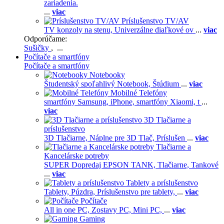
zariadenia.
...
viac
Príslušenstvo TV/AV
TV konzoly na stenu,
Univerzálne diaľkové ov
...
viac
Odporúčame:
Sušičky
, ...
Počítače a smartfóny
Počítače a smartfóny
Notebooky
Študentský spoľahlivý Notebook,
Štúdium
...
viac
Mobilné Telefóny
smartfóny Samsung,
iPhone,
smartfóny Xiaomi,
t
...
viac
3D Tlačiarne a
príslušenstvo
3D Tlačiarne,
Náplne pre 3D Tlač,
Príslušen
...
viac
Tlačiarne a
Kancelárske potreby
SUPER Dopredaj EPSON TANK,
Tlačiarne,
Tankové
...
viac
Tablety a príslušenstvo
Tablety,
Púzdra,
Príslušenstvo pre tablety,
...
viac
Počítače
All in one PC,
Zostavy PC,
Mini PC,
...
viac
Gaming