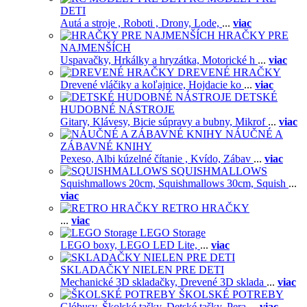
DETI
Autá a stroje ,
Roboti ,
Drony,
Lode,
...
viac
HRAČKY PRE
NAJMENŠÍCH
Uspavačky,
Hrkálky a hryzátka,
Motorické h
...
viac
DREVENÉ HRAČKY
Drevené vláčiky a koľajnice,
Hojdacie ko
...
viac
DETSKÉ
HUDOBNÉ NÁSTROJE
Gitary,
Klávesy,
Bicie súpravy a bubny,
Mikrof
...
viac
NÁUČNÉ A
ZÁBAVNÉ KNIHY
Pexeso,
Albi kúzelné čítanie ,
Kvído,
Zábav
...
viac
SQUISHMALLOWS
Squishmallows 20cm,
Squishmallows 30cm,
Squish
...
viac
RETRO HRAČKY
...
viac
LEGO Storage
LEGO boxy,
LEGO LED Lite,
...
viac
SKLADAČKY NIELEN PRE DETI
Mechanické 3D skladačky,
Drevené 3D sklada
...
viac
ŠKOLSKÉ POTREBY
Glóbusy,
Školské tašky,
Detské tašky,
Pera
...
viac