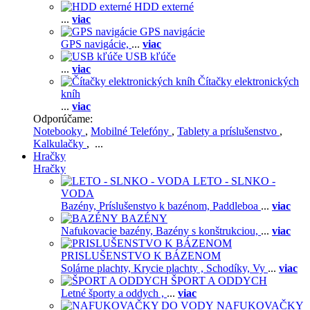
HDD externé
...
viac
GPS navigácie
GPS navigácie,
...
viac
USB kľúče
...
viac
Čítačky elektronických
kníh
...
viac
Odporúčame:
Notebooky
,
Mobilné Telefóny
,
Tablety a príslušenstvo
,
Kalkulačky
, ...
Hračky
Hračky
LETO - SLNKO -
VODA
Bazény,
Príslušenstvo k bazénom,
Paddleboa
...
viac
BAZÉNY
Nafukovacie bazény,
Bazény s konštrukciou,
...
viac
PRISLUŠENSTVO K BÁZENOM
Solárne plachty,
Krycie plachty ,
Schodíky,
Vy
...
viac
ŠPORT A ODDYCH
Letné športy a oddych ,
...
viac
NAFUKOVAČKY