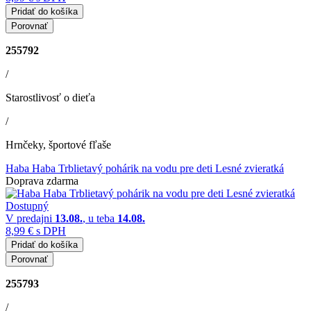
Pridať do košíka
Porovnať
255792
/
Starostlivosť o dieťa
/
Hrnčeky, športové fľaše
Haba Haba Trblietavý pohárik na vodu pre deti Lesné zvieratká
Doprava zdarma
Dostupný
V predajni
13.08.
, u teba
14.08.
8,99 €
s DPH
Pridať do košíka
Porovnať
255793
/