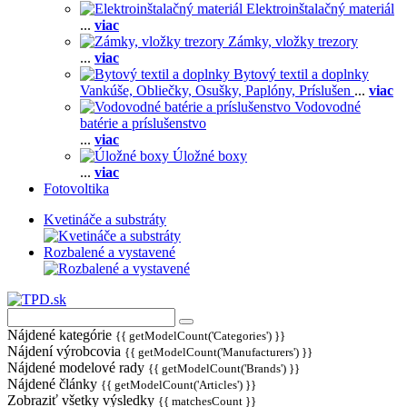
Elektroinštalačný materiál
...
viac
Zámky, vložky trezory
...
viac
Bytový textil a doplnky
Vankúše,
Obliečky,
Osušky,
Paplóny,
Príslušen
...
viac
Vodovodné
batérie a príslušenstvo
...
viac
Úložné boxy
...
viac
Fotovoltika
Kvetináče a substráty
Rozbalené a vystavené
Nájdené kategórie
{{ getModelCount('Categories') }}
Nájdení výrobcovia
{{ getModelCount('Manufacturers') }}
Nájdené modelové rady
{{ getModelCount('Brands') }}
Nájdené články
{{ getModelCount('Articles') }}
Zobraziť všetky výsledky
{{ matchesCount }}