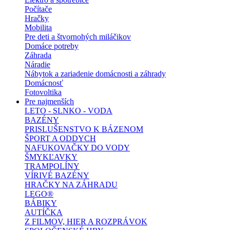
Počítače
Hračky
Mobilita
Pre deti a štvornohých miláčikov
Domáce potreby
Záhrada
Náradie
Nábytok a zariadenie domácnosti a záhrady
Domácnosť
Fotovoltika
Pre najmenších
LETO - SLNKO - VODA
BAZÉNY
PRISLUŠENSTVO K BÁZENOM
ŠPORT A ODDYCH
NAFUKOVAČKY DO VODY
ŠMYKĽAVKY
TRAMPOLÍNY
VÍRIVÉ BAZÉNY
HRAČKY NA ZÁHRADU
LEGO®
BÁBIKY
AUTÍČKA
Z FILMOV, HIER A ROZPRÁVOK