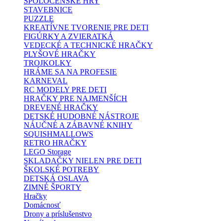
SPOLOČENSKÉ HRY
STAVEBNICE
PUZZLE
KREATÍVNE TVORENIE PRE DETI
FIGÚRKY A ZVIERATKÁ
VEDECKÉ A TECHNICKÉ HRAČKY
PLYŠOVÉ HRAČKY
TROJKOLKY
HRÁME SA NA PROFESIE
KARNEVAL
RC MODELY PRE DETI
HRAČKY PRE NAJMENŠÍCH
DREVENÉ HRAČKY
DETSKÉ HUDOBNÉ NÁSTROJE
NÁUČNÉ A ZÁBAVNÉ KNIHY
SQUISHMALLOWS
RETRO HRAČKY
LEGO Storage
SKLADAČKY NIELEN PRE DETI
ŠKOLSKÉ POTREBY
DETSKÁ OSLAVA
ZIMNÉ ŠPORTY
Hračky
Domácnosť
Drony a príslušenstvo