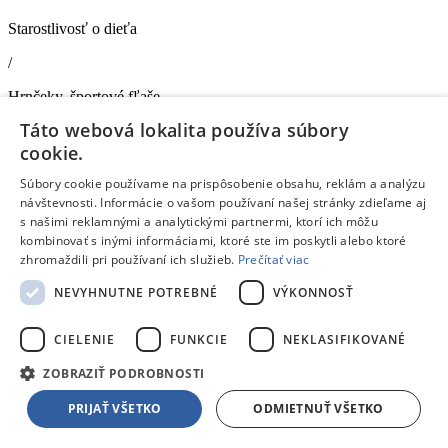
Starostlivosť o dieťa
/
Hrnčeky, športové fľaše
Táto webová lokalita používa súbory
Haba Haba Trblietavý pohárik na vodu pre deti Princezná a koník
Doprava zdarma
cookie.
Súbory cookie používame na prispôsobenie obsahu, reklám a analýzu
Dostupný
V predajni
13.08.
, u teba
14.08.
návštevnosti. Informácie o vašom používaní našej stránky zdieľame aj
8,99 €
s DPH
s našimi reklamnými a analytickými partnermi, ktorí ich môžu
kombinovať s inými informáciami, ktoré ste im poskytli alebo ktoré
Pridať do košíka
zhromaždili pri používaní ich služieb.
Prečítať viac
Porovnať
NEVYHNUTNE POTREBNÉ
VÝKONNOSŤ
256441
/
CIELENIE
FUNKCIE
NEKLASIFIKOVANÉ
Ostatné
ZOBRAZIŤ PODROBNOSTI
Kaloo Kaloo Grignoti Sada pre prvé príkrmy - Podbradník a cumlík
PRIJAŤ VŠETKO
ODMIETNUŤ VŠETKO
na papanie kašičiek
Doprava zdarma