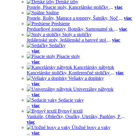
Detské izby
Postele,
Písacie stoly,
Kancelárske stoličky
...
viac
Spálne
Postele,
Rošty,
Matrace a toppery,
Šatníky,
Noč
...
viac
Predsiene
Predsieňové zostavy,
Botníky,
Samostatné sk
...
viac
Stoly a stoličky
Jedálenské stoly,
Jedálenské a barové stol
...
viac
Sedačky
...
viac
Písacie stoly
...
viac
Kancelársky nábytok
Kancelárske stoličky,
Konferenčné stoličky
...
viac
Vešiaky a doplnky
...
viac
Univerzálny nábytok
...
viac
Sedacie vaky
...
viac
Bytový textil
Vankúše,
Obliečky,
Osušky,
Uteráky,
Paplóny,
P
...
viac
Úložné boxy a vaky
...
viac