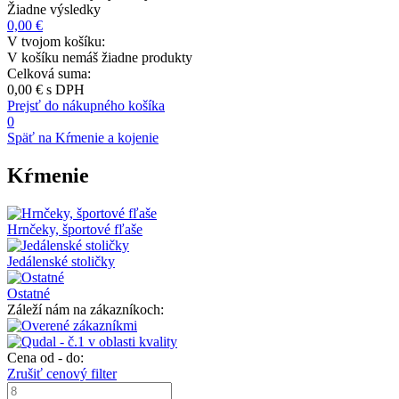
Žiadne výsledky
0,00 €
V tvojom košíku:
V košíku nemáš žiadne produkty
Celková suma:
0,00 €
s DPH
Prejsť do nákupného košíka
0
Späť na Kŕmenie a kojenie
Kŕmenie
Hrnčeky, športové fľaše
Jedálenské stoličky
Ostatné
Záleží nám na zákazníkoch:
Cena od - do:
Zrušiť cenový filter