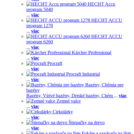
HECHT Accu
program 5040
...
viac
HECHT ACCU
program 1278
...
viac
HECHT ACCU
program 6260
...
viac
Kärcher Professional
...
viac
Procraft
...
viac
Procraft Industrial
...
viac
Bazény, Chémia pre
bazény
Bazény,
Vírivé bazény,
Detské bazény,
Chém
...
viac
Zemné valce
...
viac
Cirkulárky
...
viac
Štiepačky na drevo
...
viac
Fukáre a vysávače na líste