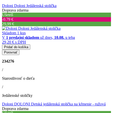
Doloni Doloni Jedálenská stolička
Doprava zdarma
Ušetríš
‐0.79 €
29,99 €
Skladom 1 kus
V
1 predajni
skladom
už dnes,
10.08.
u teba
29,20 €
s DPH
Pridať do košíka
Porovnať
234276
/
Starostlivosť o dieťa
/
Jedálenské stoličky
Doloni DOLONI Detská jedálenská stolička na kŕmenie - ružová
Doprava zdarma