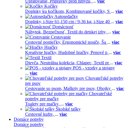
Upratovanie,
Prípravky proti hmyzu,
...
viac
Kočíky
Doplnky ku kočíkom,
Kombinované kočíky,
S
...
viac
Autosedačky
Doplnky,
i-Size 61-150 cm / 9-36 kg,
i-Size 40
...
viac
Domácnosť
Nábytok,
Bezpečnosť,
Textil do detskej izby,
...
viac
Cestovanie
Cestovné postieľky,
Ergonomické nosiče,
Ša
...
viac
Hračky
Kreatívne hračky,
Hudobné hračky,
Penové p
...
viac
Textil
Dievča,
Neutrálna kolekcia,
Chlapec,
Textil pr
...
viac
POS - vzorky a stojany
...
viac
Chovateľské potreby
pre psov
Cestovanie so psom,
Maškrty pre psov,
Obojky
...
viac
Chovateľské
potreby pre mačky
Toalety pre mačky,
...
viac
Školské tašky
Cestovné kufre,
...
viac
Domáce potreby
Domáce potreby