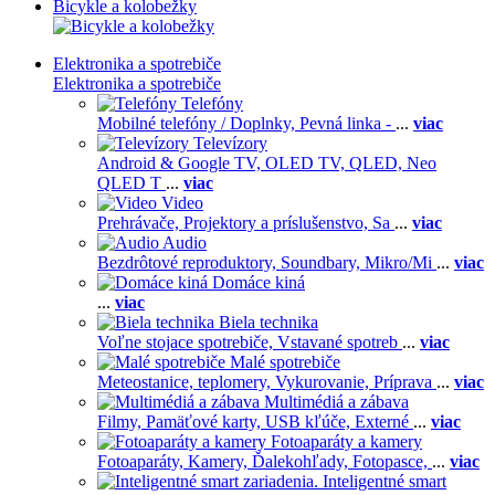
Bicykle a kolobežky
Elektronika a spotrebiče
Elektronika a spotrebiče
Telefóny
Mobilné telefóny / Doplnky,
Pevná linka -
...
viac
Televízory
Android & Google TV,
OLED TV,
QLED, Neo
QLED T
...
viac
Video
Prehrávače,
Projektory a príslušenstvo,
Sa
...
viac
Audio
Bezdrôtové reproduktory,
Soundbary,
Mikro/Mi
...
viac
Domáce kiná
...
viac
Biela technika
Voľne stojace spotrebiče,
Vstavané spotreb
...
viac
Malé spotrebiče
Meteostanice, teplomery,
Vykurovanie,
Príprava
...
viac
Multimédiá a zábava
Filmy,
Pamäťové karty,
USB kľúče,
Externé
...
viac
Fotoaparáty a kamery
Fotoaparáty,
Kamery,
Ďalekohľady,
Fotopasce,
...
viac
Inteligentné smart