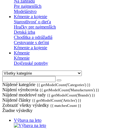
Na záhradu
Pre najmenších
Modelárstvo
Kŕmenie a kojenie
Starostlivosť o dieťa
Hračky pre najmenších
Detská izba
Chodítka a odrážadlá
Cestovanie s deťmi
Kŕmenie a kojenie
Kŕmenie
Kŕmenie
Dojčenské potreby
Nájdené kategórie
{{ getModelCount('Categories') }}
Nájdení výrobcovia
{{ getModelCount('Manufacturers') }}
Nájdené modelové rady
{{ getModelCount('Brands') }}
Nájdené články
{{ getModelCount('Articles') }}
Zobraziť všetky výsledky
{{ matchesCount }}
Žiadne výsledky
Výbava na leto