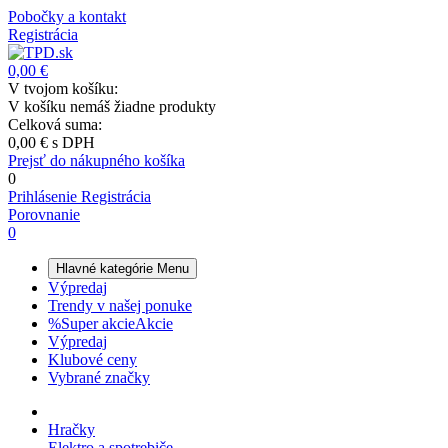
Pobočky a kontakt
Registrácia
0,00 €
V tvojom košíku:
V košíku nemáš žiadne produkty
Celková suma:
0,00 €
s DPH
Prejsť do nákupného košíka
0
Prihlásenie
Registrácia
Porovnanie
0
Hlavné kategórie
Menu
Výpredaj
Trendy v našej ponuke
%
Super akcie
Akcie
Výpredaj
Klubové ceny
Vybrané značky
Hračky
Elektro a spotrebiče