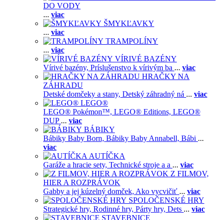
DO VODY
...
viac
ŠMYKĽAVKY
...
viac
TRAMPOLÍNY
...
viac
VÍRIVÉ BAZÉNY
Vírivé bazény,
Príslušenstvo k vírivým ba
...
viac
HRAČKY NA
ZÁHRADU
Detské domčeky a stany,
Detský záhradný ná
...
viac
LEGO®
LEGO® Pokémon™,
LEGO® Editions,
LEGO®
DUP
...
viac
BÁBIKY
Bábiky Baby Born,
Bábiky Baby Annabell,
Bábi
...
viac
AUTÍČKA
Garáže a hracie sety,
Technické stroje a a
...
viac
Z FILMOV,
HIER A ROZPRÁVOK
Gabby a jej kúzelný domček,
Ako vycvičiť
...
viac
SPOLOČENSKÉ HRY
Strategické hry,
Rodinné hry,
Párty hry,
Dets
...
viac
STAVEBNICE