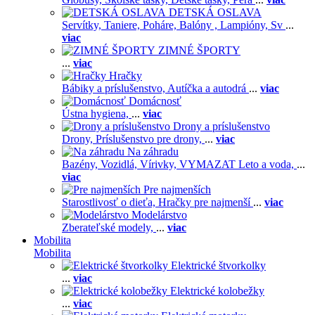
DETSKÁ OSLAVA
Servítky,
Taniere,
Poháre,
Balóny ,
Lampióny,
Sv
...
viac
ZIMNÉ ŠPORTY
...
viac
Hračky
Bábiky a príslušenstvo,
Autíčka a autodrá
...
viac
Domácnosť
Ústna hygiena,
...
viac
Drony a príslušenstvo
Drony,
Príslušenstvo pre drony,
...
viac
Na záhradu
Bazény,
Vozidlá,
Vírivky,
VYMAZAT Leto a voda,
...
viac
Pre najmenších
Starostlivosť o dieťa,
Hračky pre najmenší
...
viac
Modelárstvo
Zberateľské modely,
...
viac
Mobilita
Mobilita
Elektrické štvorkolky
...
viac
Elektrické kolobežky
...
viac