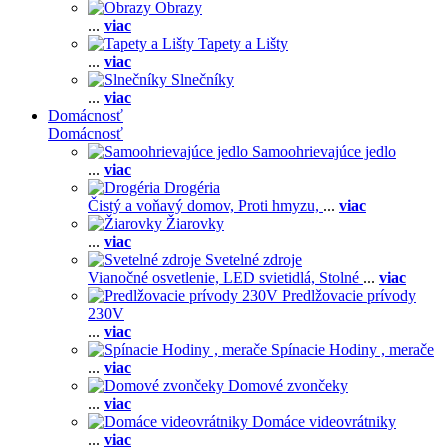
Obrazy
...
viac
Tapety a Lišty
...
viac
Slnečníky
...
viac
Domácnosť
Domácnosť
Samoohrievajúce jedlo
...
viac
Drogéria
Čistý a voňavý domov,
Proti hmyzu,
...
viac
Žiarovky
...
viac
Svetelné zdroje
Vianočné osvetlenie,
LED svietidlá,
Stolné
...
viac
Predlžovacie prívody
230V
...
viac
Spínacie Hodiny , merače
...
viac
Domové zvončeky
...
viac
Domáce videovrátniky
...
viac