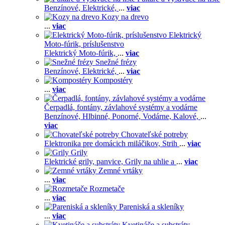
Benzínové,
Elektrické,
...
viac
Kozy na drevo
...
viac
Elektrický
Moto-fúrik, príslušenstvo
Elektrický Moto-fúrik,
...
viac
Snežné frézy
Benzínové,
Elektrické,
...
viac
Kompostéry
...
viac
Čerpadlá, fontány, závlahové systémy a vodárne
Benzínové,
Hlbinné,
Ponorné,
Vodárne,
Kalové,
...
viac
Chovateľské potreby
Elektronika pre domácich miláčikov,
Strih
...
viac
Grily
Elektrické grily, panvice,
Grily na uhlie a
...
viac
Zemné vrtáky
...
viac
Rozmetače
...
viac
Pareniská a skleníky
...
viac
Kvetináče a substráty