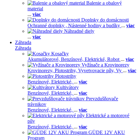
Balenie a obalový
material
...
viac
Doplnky do domácnosti
Ochranné doplnky ,
Nástenné hodiny a budíky
...
viac
Náhradné diely
...
viac
Záhrada
Záhrada
Kosačky
Akumulátorové,
Benzínové,
Elektrické,
Robot
...
viac
Vyžínače a Krovinorezy
Krovinorezy,
Plotostrihy,
Vyvetvovacie píly,
Vy
...
viac
Plotostrihy
Benzínové,
Elektrické,
...
viac
Kultivátory
Benzínové,
Elektrické,
...
viac
Prevzdušňovače
trávnikov
Benzínové,
Elektrické,
...
viac
Elektrické a motorové
píly
Benzínové,
Elektrické,
...
viac
GÜDE 12V AKU
Program