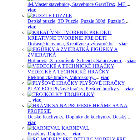
iM.Master stavebnice,
Stavebnice GraviTrax,
ME
...
viac
PUZZLE
Detské puzzle,
3D Puzzle,
Puzzle 300d,
Puzzle 5
...
viac
KREATÍVNE TVORENIE PRE DETI
Dočasné tetovania,
Kreatívne a výtvarné hr
...
viac
FIGÚRKY A
ZVIERATKÁ
Hrdinovia,
Z rozprávok,
Schleich,
Safari zviera
...
viac
VEDECKÉ A TECHNICKÉ HRAČKY
Elektronické hračky,
Mikroskopy,
...
viac
PLYŠOVÉ HRAČKY
PLAY ECO Plyšové hračky,
Plyšové hračky s
...
viac
TROJKOLKY
...
viac
HRÁME SA NA
PROFESIE
Detské Kuchynky,
Doplnky do kuchynky,
Detský
...
viac
KARNEVAL
Kostýmy,
Doplnky,
...
viac
RC MODELY PRE