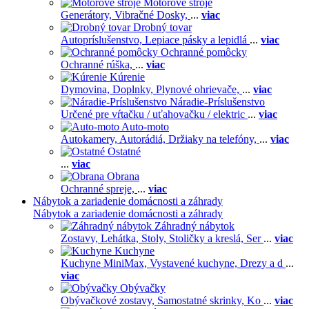
Motorové stroje
Generátory,
Vibračné Dosky,
...
viac
Drobný tovar
Autopríslušenstvo,
Lepiace pásky a lepidlá
...
viac
Ochranné pomôcky
Ochranné rúška,
...
viac
Kúrenie
Dymovina,
Doplnky,
Plynové ohrievače,
...
viac
Náradie-Príslušenstvo
Určené pre vŕtačku / uťahovačku / elektric
...
viac
Auto-moto
Autokamery,
Autorádiá,
Držiaky na telefóny,
...
viac
Ostatné
...
viac
Obrana
Ochranné spreje,
...
viac
Nábytok a zariadenie domácnosti a záhrady
Nábytok a zariadenie domácnosti a záhrady
Záhradný nábytok
Zostavy,
Lehátka,
Stoly,
Stoličky a kreslá,
Ser
...
viac
Kuchyne
Kuchyne MiniMax,
Vystavené kuchyne,
Drezy a d
...
viac
Obývačky
Obývačkové zostavy,
Samostatné skrinky,
Ko
...
viac