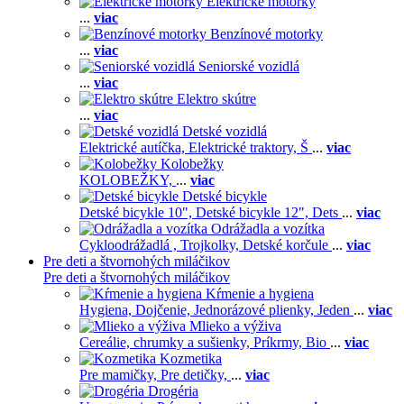
Elektrické motorky
...
viac
Benzínové motorky
...
viac
Seniorské vozidlá
...
viac
Elektro skútre
...
viac
Detské vozidlá
Elektrické autíčka,
Elektrické traktory,
Š
...
viac
Kolobežky
KOLOBEŽKY,
...
viac
Detské bicykle
Detské bicykle 10",
Detské bicykle 12",
Dets
...
viac
Odrážadla a vozítka
Cykloodrážadlá ,
Trojkolky,
Detské korčule
...
viac
Pre deti a štvornohých miláčikov
Pre deti a štvornohých miláčikov
Kŕmenie a hygiena
Hygiena,
Dojčenie,
Jednorázové plienky,
Jeden
...
viac
Mlieko a výživa
Cereálie, chrumky a sušienky,
Príkrmy,
Bio
...
viac
Kozmetika
Pre mamičky,
Pre detičky,
...
viac
Drogéria