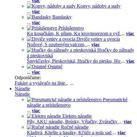
...
viac
Konvy, nádoby a sudy
...
viac
Bandasky
...
viac
Príslušenstvo
Ku kosačkám,
K pílam,
Ku krovinorezom a vyž
...
viac
Drviče vetiev a ovocia
Nožové,
S ozubeným valcom,
...
viac
Hračky do záhrady
a pieskoviská
Šmykľavky,
Pieskoviská,
Hračky do piesku,
Ho
...
viac
Ostatné
...
viac
Odporúčame:
Fukáre a vysávače na líste
, ...
Náradie
Náradie
Pneumatické
náradie a príslušenstvo
...
viac
Elektro náradie
Píly,
AKU náradie,
Brúsky,
Vŕtačky,
Zváračky
...
viac
Ručné náradie
Kladivá,
Kliešte a hasáky,
Kľúče a gola sad
...
viac