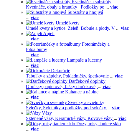
Kvetináče a substráty
Kvetináče, obaly a hrantíky ,
Podložky po
...
viac
Substráty a hnojivá
...
viac
Umelé kvety
Umelé kvety a kytice,
Zeleň,
Bobule a plody,
V
...
viac
Anjeli
...
viac
Fotorámčeky a
fotoalbumy
...
viac
Lampáše a lucerny
...
viac
Dekorácie
Tabuľky a zápichy,
Pokladničky, šperkovnic
...
viac
Darčekové doplnky
Obrúsky papierové,
Tašky darčekové,
...
viac
Kahance a náplne
...
viac
Sviečky a svietniky
Sviečky,
Svietníky a podložky pod sviečky
...
viac
Vázy
Sklenené vázy,
Keramické vázy,
Kovové vázy
...
viac
Dózy, misy, taniere sklo
...
viac