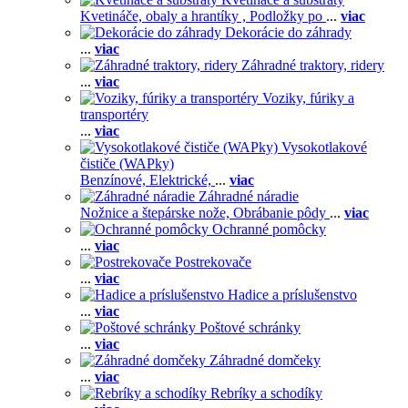
Kvetináče, obaly a hrantíky ,
Podložky po
...
viac
Dekorácie do záhrady
...
viac
Záhradné traktory, ridery
...
viac
Voziky, fúriky a
transportéry
...
viac
Vysokotlakové
čističe (WAPky)
Benzínové,
Elektrické,
...
viac
Záhradné náradie
Nožnice a štepárske nože,
Obrábanie pôdy
...
viac
Ochranné pomôcky
...
viac
Postrekovače
...
viac
Hadice a príslušenstvo
...
viac
Poštové schránky
...
viac
Záhradné domčeky
...
viac
Rebríky a schodíky