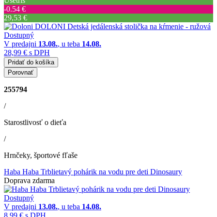
Ušetríš
‐0.54 €
29,53 €
Dostupný
V predajni
13.08.
, u teba
14.08.
28,99 €
s DPH
Pridať do košíka
Porovnať
255794
/
Starostlivosť o dieťa
/
Hrnčeky, športové fľaše
Haba Haba Trblietavý pohárik na vodu pre deti Dinosaury
Doprava zdarma
Dostupný
V predajni
13.08.
, u teba
14.08.
8,99 €
s DPH