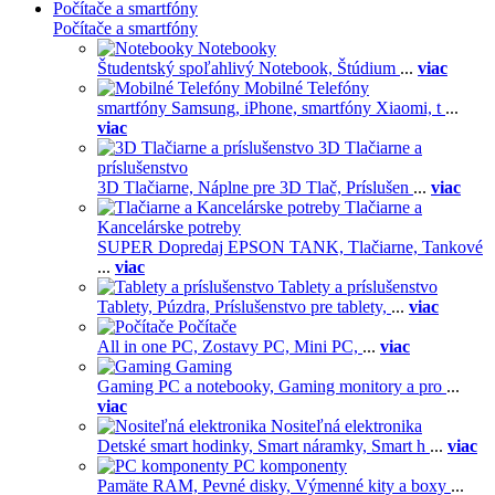
Počítače a smartfóny
Počítače a smartfóny
Notebooky
Študentský spoľahlivý Notebook,
Štúdium
...
viac
Mobilné Telefóny
smartfóny Samsung,
iPhone,
smartfóny Xiaomi,
t
...
viac
3D Tlačiarne a
príslušenstvo
3D Tlačiarne,
Náplne pre 3D Tlač,
Príslušen
...
viac
Tlačiarne a
Kancelárske potreby
SUPER Dopredaj EPSON TANK,
Tlačiarne,
Tankové
...
viac
Tablety a príslušenstvo
Tablety,
Púzdra,
Príslušenstvo pre tablety,
...
viac
Počítače
All in one PC,
Zostavy PC,
Mini PC,
...
viac
Gaming
Gaming PC a notebooky,
Gaming monitory a pro
...
viac
Nositeľná elektronika
Detské smart hodinky,
Smart náramky,
Smart h
...
viac
PC komponenty
Pamäte RAM,
Pevné disky,
Výmenné kity a boxy
...