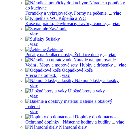
Náradie a pomôcky
do kuchyne
Formičky a vykrajovačky,
Formy na pečenie,
...
viac
Kúpelňa a WC
Koše na prádlo,
Dávkovače,
Lavóry, vandle,
...
viac
Zaváranie
...
viac
Sušiaky
...
viac
Žehlenie
Poťahy na žehliace dosky,
Žehliace dosky,
...
viac
Náradie na upratovanie
Vedrá ,
Mopy a mopové sety,
Hubky a drôtenky
...
viac
Odpadkové koše
Vrecia na odpad,
...
viac
Nákupné tašky a košíky
...
viac
Úložné boxy a vaky
...
viac
Balenie a obalový
material
...
viac
Doplnky do domácnosti
Ochranné doplnky ,
Nástenné hodiny a budíky
...
viac
Náhradné diely