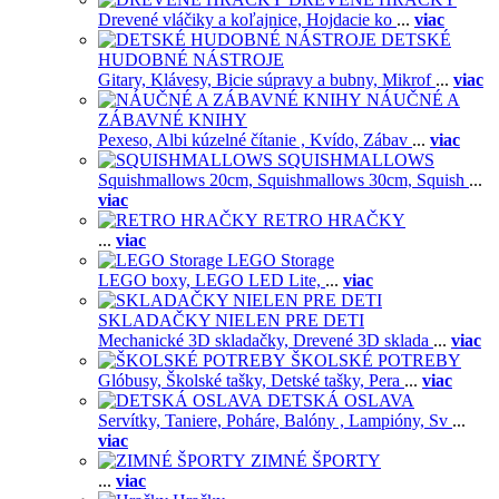
Drevené vláčiky a koľajnice,
Hojdacie ko
...
viac
DETSKÉ
HUDOBNÉ NÁSTROJE
Gitary,
Klávesy,
Bicie súpravy a bubny,
Mikrof
...
viac
NÁUČNÉ A
ZÁBAVNÉ KNIHY
Pexeso,
Albi kúzelné čítanie ,
Kvído,
Zábav
...
viac
SQUISHMALLOWS
Squishmallows 20cm,
Squishmallows 30cm,
Squish
...
viac
RETRO HRAČKY
...
viac
LEGO Storage
LEGO boxy,
LEGO LED Lite,
...
viac
SKLADAČKY NIELEN PRE DETI
Mechanické 3D skladačky,
Drevené 3D sklada
...
viac
ŠKOLSKÉ POTREBY
Glóbusy,
Školské tašky,
Detské tašky,
Pera
...
viac
DETSKÁ OSLAVA
Servítky,
Taniere,
Poháre,
Balóny ,
Lampióny,
Sv
...
viac
ZIMNÉ ŠPORTY
...
viac