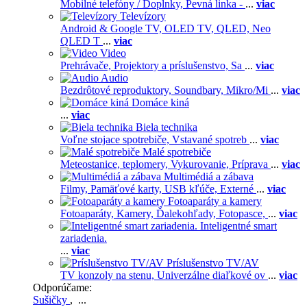
Mobilné telefóny / Doplnky,
Pevná linka -
...
viac
Televízory
Android & Google TV,
OLED TV,
QLED, Neo
QLED T
...
viac
Video
Prehrávače,
Projektory a príslušenstvo,
Sa
...
viac
Audio
Bezdrôtové reproduktory,
Soundbary,
Mikro/Mi
...
viac
Domáce kiná
...
viac
Biela technika
Voľne stojace spotrebiče,
Vstavané spotreb
...
viac
Malé spotrebiče
Meteostanice, teplomery,
Vykurovanie,
Príprava
...
viac
Multimédiá a zábava
Filmy,
Pamäťové karty,
USB kľúče,
Externé
...
viac
Fotoaparáty a kamery
Fotoaparáty,
Kamery,
Ďalekohľady,
Fotopasce,
...
viac
Inteligentné smart
zariadenia.
...
viac
Príslušenstvo TV/AV
TV konzoly na stenu,
Univerzálne diaľkové ov
...
viac
Odporúčame:
Sušičky
, ...