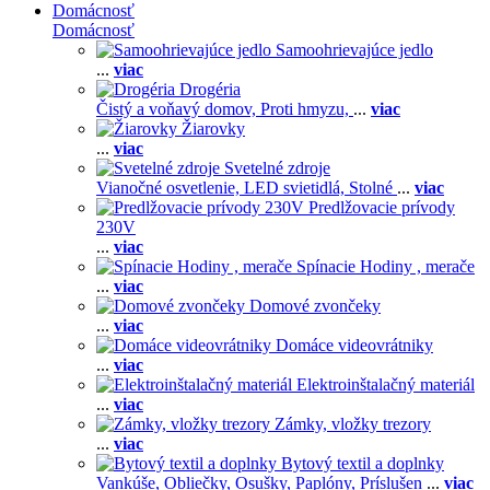
Domácnosť
Domácnosť
Samoohrievajúce jedlo
...
viac
Drogéria
Čistý a voňavý domov,
Proti hmyzu,
...
viac
Žiarovky
...
viac
Svetelné zdroje
Vianočné osvetlenie,
LED svietidlá,
Stolné
...
viac
Predlžovacie prívody
230V
...
viac
Spínacie Hodiny , merače
...
viac
Domové zvončeky
...
viac
Domáce videovrátniky
...
viac
Elektroinštalačný materiál
...
viac
Zámky, vložky trezory
...
viac
Bytový textil a doplnky
Vankúše,
Obliečky,
Osušky,
Paplóny,
Príslušen
...
viac