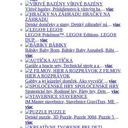
VÍRIVÉ BAZÉNY
Vírivé bazény,
Príslušenstvo k vírivým ba
...
viac
HRAČKY NA
ZÁHRADU
Detské domčeky a stany,
Detský záhradný ná
...
viac
LEGO®
LEGO® Pokémon™,
LEGO® Editions,
LEGO®
DUP
...
viac
BÁBIKY
Bábiky Baby Born,
Bábiky Baby Annabell,
Bábi
...
viac
AUTÍČKA
Garáže a hracie sety,
Technické stroje a a
...
viac
Z FILMOV,
HIER A ROZPRÁVOK
Gabby a jej kúzelný domček,
Ako vycvičiť
...
viac
SPOLOČENSKÉ HRY
Strategické hry,
Rodinné hry,
Párty hry,
Dets
...
viac
STAVEBNICE
iM.Master stavebnice,
Stavebnice GraviTrax,
ME
...
viac
PUZZLE
Detské puzzle,
3D Puzzle,
Puzzle 300d,
Puzzle 5
...
viac