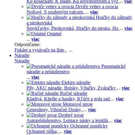
Ku kosačkám,
K pílam,
Ku krovinorezom a vyž
...
viac
Drviče vetiev a ovocia
Nožové,
S ozubeným valcom,
...
viac
Hračky do záhrady
a pieskoviská
Šmykľavky,
Pieskoviská,
Hračky do piesku,
Ho
...
viac
Ostatné
...
viac
Odporúčame:
Fukáre a vysávače na líste
, ...
Náradie
Náradie
Pneumatické
náradie a príslušenstvo
...
viac
Elektro náradie
Píly,
AKU náradie,
Brúsky,
Vŕtačky,
Zváračky
...
viac
Ručné náradie
Kladivá,
Kliešte a hasáky,
Kľúče a gola sad
...
viac
Motorové stroje
Generátory,
Vibračné Dosky,
...
viac
Drobný tovar
Autopríslušenstvo,
Lepiace pásky a lepidlá
...
viac
Ochranné pomôcky
Ochranné rúška,
...
viac