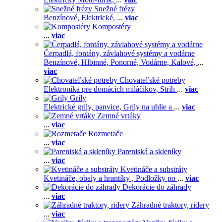
Snežné frézy
Benzínové,
Elektrické,
...
viac
Kompostéry
...
viac
Čerpadlá, fontány, závlahové systémy a vodárne
Benzínové,
Hlbinné,
Ponorné,
Vodárne,
Kalové,
...
viac
Chovateľské potreby
Elektronika pre domácich miláčikov,
Strih
...
viac
Grily
Elektrické grily, panvice,
Grily na uhlie a
...
viac
Zemné vrtáky
...
viac
Rozmetače
...
viac
Pareniská a skleníky
...
viac
Kvetináče a substráty
Kvetináče, obaly a hrantíky ,
Podložky po
...
viac
Dekorácie do záhrady
...
viac
Záhradné traktory, ridery
...
viac