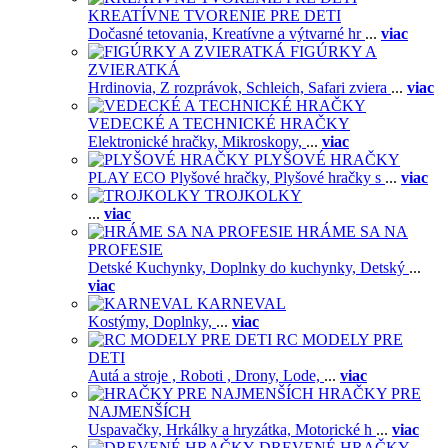
KREATÍVNE TVORENIE PRE DETI
Dočasné tetovania,
Kreatívne a výtvarné hr
...
viac
FIGÚRKY A
ZVIERATKÁ
Hrdinovia,
Z rozprávok,
Schleich,
Safari zviera
...
viac
VEDECKÉ A TECHNICKÉ HRAČKY
Elektronické hračky,
Mikroskopy,
...
viac
PLYŠOVÉ HRAČKY
PLAY ECO Plyšové hračky,
Plyšové hračky s
...
viac
TROJKOLKY
...
viac
HRÁME SA NA
PROFESIE
Detské Kuchynky,
Doplnky do kuchynky,
Detský
...
viac
KARNEVAL
Kostýmy,
Doplnky,
...
viac
RC MODELY PRE
DETI
Autá a stroje ,
Roboti ,
Drony,
Lode,
...
viac
HRAČKY PRE
NAJMENŠÍCH
Uspavačky,
Hrkálky a hryzátka,
Motorické h
...
viac
DREVENÉ HRAČKY