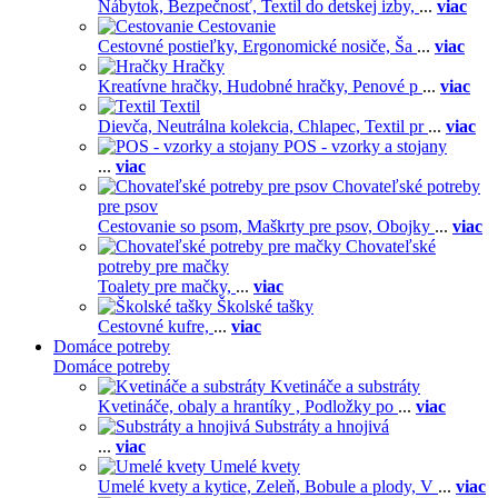
Nábytok,
Bezpečnosť,
Textil do detskej izby,
...
viac
Cestovanie
Cestovné postieľky,
Ergonomické nosiče,
Ša
...
viac
Hračky
Kreatívne hračky,
Hudobné hračky,
Penové p
...
viac
Textil
Dievča,
Neutrálna kolekcia,
Chlapec,
Textil pr
...
viac
POS - vzorky a stojany
...
viac
Chovateľské potreby
pre psov
Cestovanie so psom,
Maškrty pre psov,
Obojky
...
viac
Chovateľské
potreby pre mačky
Toalety pre mačky,
...
viac
Školské tašky
Cestovné kufre,
...
viac
Domáce potreby
Domáce potreby
Kvetináče a substráty
Kvetináče, obaly a hrantíky ,
Podložky po
...
viac
Substráty a hnojivá
...
viac
Umelé kvety
Umelé kvety a kytice,
Zeleň,
Bobule a plody,
V
...
viac