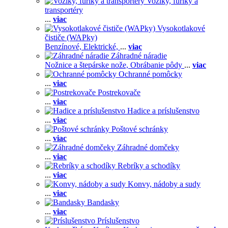
Voziky, fúriky a
transportéry
...
viac
Vysokotlakové
čističe (WAPky)
Benzínové,
Elektrické,
...
viac
Záhradné náradie
Nožnice a štepárske nože,
Obrábanie pôdy
...
viac
Ochranné pomôcky
...
viac
Postrekovače
...
viac
Hadice a príslušenstvo
...
viac
Poštové schránky
...
viac
Záhradné domčeky
...
viac
Rebríky a schodíky
...
viac
Konvy, nádoby a sudy
...
viac
Bandasky
...
viac
Príslušenstvo