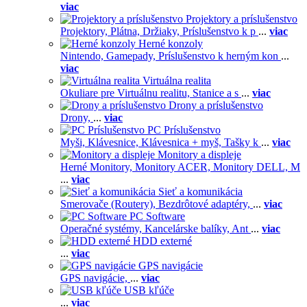
viac
Projektory a príslušenstvo
Projektory,
Plátna,
Držiaky,
Príslušenstvo k p
...
viac
Herné konzoly
Nintendo,
Gamepady,
Príslušenstvo k herným kon
...
viac
Virtuálna realita
Okuliare pre Virtuálnu realitu,
Stanice a s
...
viac
Drony a príslušenstvo
Drony,
...
viac
PC Príslušenstvo
Myši,
Klávesnice,
Klávesnica + myš,
Tašky k
...
viac
Monitory a displeje
Herné Monitory,
Monitory ACER,
Monitory DELL,
M
...
viac
Sieť a komunikácia
Smerovače (Routery),
Bezdrôtové adaptéry,
...
viac
PC Software
Operačné systémy,
Kancelárske balíky,
Ant
...
viac
HDD externé
...
viac
GPS navigácie
GPS navigácie,
...
viac
USB kľúče
...
viac