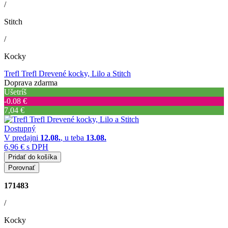
/
Stitch
/
Kocky
Trefl Trefl Drevené kocky, Lilo a Stitch
Doprava zdarma
Ušetríš
‐0.08 €
7,04 €
Dostupný
V predajni
12.08.
, u teba
13.08.
6,96 €
s DPH
Pridať do košíka
Porovnať
171483
/
Kocky