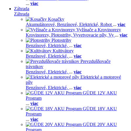
...
viac
Záhrada
Záhrada
Kosačky
Akumulátorové,
Benzínové,
Elektrické,
Robot
...
viac
Vyžínače a Krovinorezy
Krovinorezy,
Plotostrihy,
Vyvetvovacie píly,
Vy
...
viac
Plotostrihy
Benzínové,
Elektrické,
...
viac
Kultivátory
Benzínové,
Elektrické,
...
viac
Prevzdušňovače
trávnikov
Benzínové,
Elektrické,
...
viac
Elektrické a motorové
píly
Benzínové,
Elektrické,
...
viac
GÜDE 12V AKU
Program
...
viac
GÜDE 18V AKU
Program
...
viac
GÜDE 20V AKU
Program