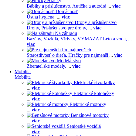
Hračky
Bábiky a príslušenstvo,
Autíčka a autodrá
...
viac
Domácnosť
Ústna hygiena,
...
viac
Drony a príslušenstvo
Drony,
Príslušenstvo pre drony,
...
viac
Na záhradu
Bazény,
Vozidlá,
Vírivky,
VYMAZAT Leto a voda,
...
viac
Pre najmenších
Starostlivosť o dieťa,
Hračky pre najmenší
...
viac
Modelárstvo
Zberateľské modely,
...
viac
Mobilita
Mobilita
Elektrické štvorkolky
...
viac
Elektrické kolobežky
...
viac
Elektrické motorky
...
viac
Benzínové motorky
...
viac
Seniorské vozidlá
...
viac