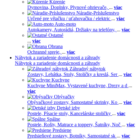
Kúrenie
Dymovina,
Doplnky,
Plynové ohrievače,
...
viac
Náradie-Príslušenstvo
Určené pre vŕtačku / uťahovačku / elektric
...
viac
Auto-moto
Autokamery,
Autorádiá,
Držiaky na telefóny,
...
viac
Ostatné
...
viac
Obrana
Ochranné spreje,
...
viac
Nábytok a zariadenie domácnosti a záhrady
Nábytok a zariadenie domácnosti a záhrady
Záhradný nábytok
Zostavy,
Lehátka,
Stoly,
Stoličky a kreslá,
Ser
...
viac
Kuchyne
Kuchyne MiniMax,
Vystavené kuchyne,
Drezy a d
...
viac
Obývačky
Obývačkové zostavy,
Samostatné skrinky,
Ko
...
viac
Detské izby
Postele,
Písacie stoly,
Kancelárske stoličky
...
viac
Spálne
Postele,
Rošty,
Matrace a toppery,
Šatníky,
Noč
...
viac
Predsiene
Predsieňové zostavy,
Botníky,
Samostatné sk
...
viac