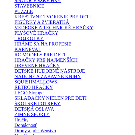
SPOLOČENSKÉ HRY
STAVEBNICE
PUZZLE
KREATÍVNE TVORENIE PRE DETI
FIGÚRKY A ZVIERATKÁ
VEDECKÉ A TECHNICKÉ HRAČKY
PLYŠOVÉ HRAČKY
TROJKOLKY
HRÁME SA NA PROFESIE
KARNEVAL
RC MODELY PRE DETI
HRAČKY PRE NAJMENŠÍCH
DREVENÉ HRAČKY
DETSKÉ HUDOBNÉ NÁSTROJE
NÁUČNÉ A ZÁBAVNÉ KNIHY
SQUISHMALLOWS
RETRO HRAČKY
LEGO Storage
SKLADAČKY NIELEN PRE DETI
ŠKOLSKÉ POTREBY
DETSKÁ OSLAVA
ZIMNÉ ŠPORTY
Hračky
Domácnosť
Drony a príslušenstvo