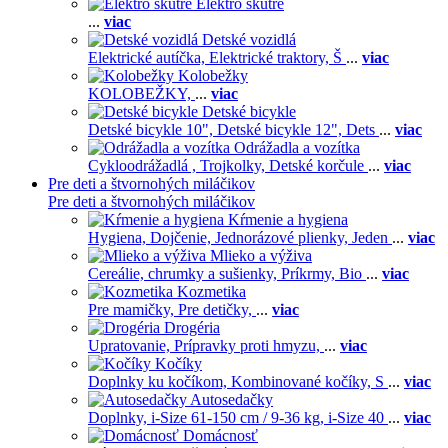
Elektro skútre
...
viac
Detské vozidlá
Elektrické autíčka,
Elektrické traktory,
Š
...
viac
Kolobežky
KOLOBEŽKY,
...
viac
Detské bicykle
Detské bicykle 10",
Detské bicykle 12",
Dets
...
viac
Odrážadla a vozítka
Cykloodrážadlá ,
Trojkolky,
Detské korčule
...
viac
Pre deti a štvornohých miláčikov
Pre deti a štvornohých miláčikov
Kŕmenie a hygiena
Hygiena,
Dojčenie,
Jednorázové plienky,
Jeden
...
viac
Mlieko a výživa
Cereálie, chrumky a sušienky,
Príkrmy,
Bio
...
viac
Kozmetika
Pre mamičky,
Pre detičky,
...
viac
Drogéria
Upratovanie,
Prípravky proti hmyzu,
...
viac
Kočíky
Doplnky ku kočíkom,
Kombinované kočíky,
S
...
viac
Autosedačky
Doplnky,
i-Size 61-150 cm / 9-36 kg,
i-Size 40
...
viac
Domácnosť