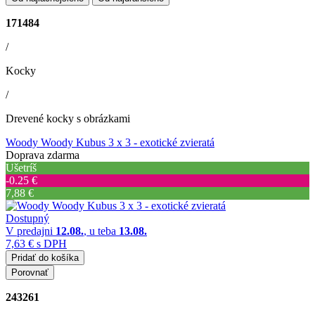
171484
/
Kocky
/
Drevené kocky s obrázkami
Woody Woody Kubus 3 x 3 - exotické zvieratá
Doprava zdarma
Ušetríš
‐0.25 €
7,88 €
Dostupný
V predajni
12.08.
, u teba
13.08.
7,63 €
s DPH
Pridať do košíka
Porovnať
243261