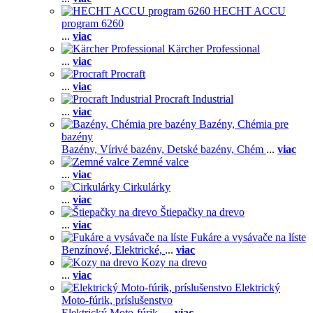
HECHT ACCU
program 6260
...
viac
Kärcher Professional
...
viac
Procraft
...
viac
Procraft Industrial
...
viac
Bazény, Chémia pre
bazény
Bazény,
Vírivé bazény,
Detské bazény,
Chém
...
viac
Zemné valce
...
viac
Cirkulárky
...
viac
Štiepačky na drevo
...
viac
Fukáre a vysávače na líste
Benzínové,
Elektrické,
...
viac
Kozy na drevo
...
viac
Elektrický
Moto-fúrik, príslušenstvo
Elektrický Moto-fúrik,
...
viac