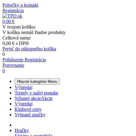
Pobočky a kontakt
Registrácia
0,00 €
V tvojom košíku:
V košíku nemáš žiadne produkty
Celková suma:
0,00 €
s DPH
Prejsť do nákupného košíka
0
Prihlásenie
Registrácia
Porovnanie
0
Hlavné kategórie
Menu
Výpredaj
Trendy v našej ponuke
%
Super akcie
Akcie
Výpredaj
Klubové ceny
Vybrané značky
Hračky
Elektro a spotrebiče