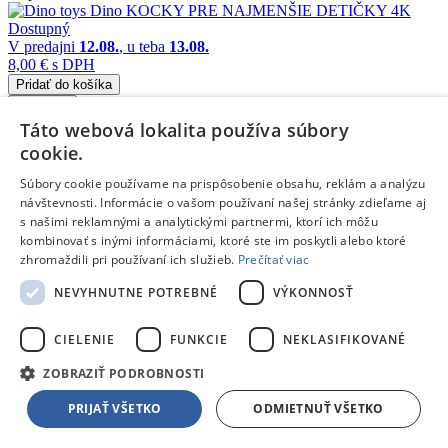
Dostupný
V predajni
12.08.
, u teba
13.08.
8,00 €
s DPH
Pridať do košíka
Porovnať
Táto webová lokalita používa súbory
185385
cookie.
/
Súbory cookie používame na prispôsobenie obsahu, reklám a analýzu
návštevnosti. Informácie o vašom používaní našej stránky zdieľame aj
Kocky
s našimi reklamnými a analytickými partnermi, ktorí ich môžu
kombinovať s inými informáciami, ktoré ste im poskytli alebo ktoré
/
zhromaždili pri používaní ich služieb.
Prečítať viac
Drevené kocky s obrázkami
NEVYHNUTNE POTREBNÉ
VÝKONNOSŤ
PLAYGO Kocky skladacia farma
Doprava zdarma
CIELENIE
FUNKCIE
NEKLASIFIKOVANÉ
Dostupný
ZOBRAZIŤ PODROBNOSTI
V predajni
12.08.
, u teba
13.08.
8,60 €
s DPH
PRIJAŤ VŠETKO
ODMIETNUŤ VŠETKO
Pridať do košíka
Porovnať