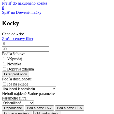
Prejsť do nákupného košíka
0
Späť na Drevené hračky
Kocky
Cena od - do:
Zrušiť cenový filter
Podľa štítkov:
Výpredaj
Novinka
Doprava zdarma
Filter produktov
Podľa dostupnosti:
Iba na sklade
Neboli nájdené žiadne parametre
Parametre filtra:
Odporúčané
Podľa názvu A-Z
Podľa názvu Z-A
Od najlacnejšieho
Od najdrahšieho