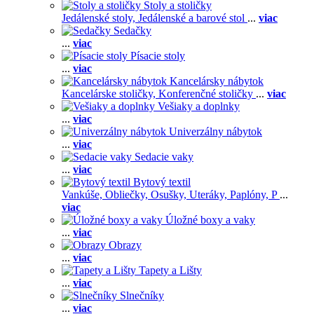
Stoly a stoličky
Jedálenské stoly,
Jedálenské a barové stol
...
viac
Sedačky
...
viac
Písacie stoly
...
viac
Kancelársky nábytok
Kancelárske stoličky,
Konferenčné stoličky
...
viac
Vešiaky a doplnky
...
viac
Univerzálny nábytok
...
viac
Sedacie vaky
...
viac
Bytový textil
Vankúše,
Obliečky,
Osušky,
Uteráky,
Paplóny,
P
...
viac
Úložné boxy a vaky
...
viac
Obrazy
...
viac
Tapety a Lišty
...
viac
Slnečníky
...
viac