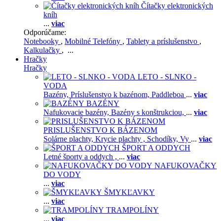
Čítačky elektronických
kníh
...
viac
Odporúčame:
Notebooky
,
Mobilné Telefóny
,
Tablety a príslušenstvo
,
Kalkulačky
, ...
Hračky
Hračky
LETO - SLNKO -
VODA
Bazény,
Príslušenstvo k bazénom,
Paddleboa
...
viac
BAZÉNY
Nafukovacie bazény,
Bazény s konštrukciou,
...
viac
PRISLUŠENSTVO K BÁZENOM
Solárne plachty,
Krycie plachty ,
Schodíky,
Vy
...
viac
ŠPORT A ODDYCH
Letné športy a oddych ,
...
viac
NAFUKOVAČKY
DO VODY
...
viac
ŠMYKĽAVKY
...
viac
TRAMPOLÍNY
...
viac