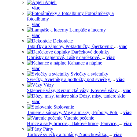
Anjeli
...
viac
Fotorámčeky a
fotoalbumy
...
viac
Lampáše a lucerny
...
viac
Dekorácie
Tabuľky a zápichy,
Pokladničky, šperkovnic
...
viac
Darčekové doplnky
Obrúsky papierové,
Tašky darčekové,
...
viac
Kahance a náplne
...
viac
Sviečky a svietniky
Sviečky,
Svietníky a podložky pod sviečky
...
viac
Vázy
Sklenené vázy,
Keramické vázy,
Kovové vázy
...
viac
Dózy, misy, taniere sklo
...
viac
Stolovanie
Taniere a súpravy,
Misy a misky ,
Príbory,
Poh
...
viac
Varenie,pečenie
Hrnce a sady hrncov ,
Tlakové hrnce,
Panvice,
...
viac
Párty
Tortové sviečky a fontány,
Napichovátka,
...
viac