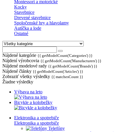
Montessori a motorické
Kocky
Stavebnice
Drevené stavebnice
Spoločenské hry a hlavolamy
Autíčka a lode
Ostatné
Nájdené kategórie
{{ getModelCount('Categories') }}
Nájdení výrobcovia
{{ getModelCount('Manufacturers') }}
Nájdené modelové rady
{{ getModelCount('Brands') }}
Nájdené články
{{ getModelCount('Articles') }}
Zobraziť všetky výsledky
{{ matchesCount }}
Žiadne výsledky
Výbava na leto
Bicykle a kolobežky
Elektronika a spotrebiče
Elektronika a spotrebiče
Telefóny