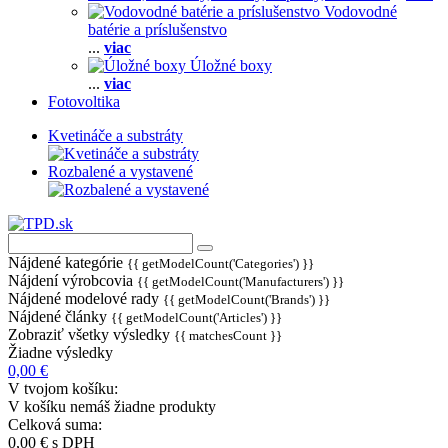
Vodovodné
batérie a príslušenstvo
...
viac
Úložné boxy
...
viac
Fotovoltika
Kvetináče a substráty
Rozbalené a vystavené
Nájdené kategórie
{{ getModelCount('Categories') }}
Nájdení výrobcovia
{{ getModelCount('Manufacturers') }}
Nájdené modelové rady
{{ getModelCount('Brands') }}
Nájdené články
{{ getModelCount('Articles') }}
Zobraziť všetky výsledky
{{ matchesCount }}
Žiadne výsledky
0,00 €
V tvojom košíku:
V košíku nemáš žiadne produkty
Celková suma:
0,00 €
s DPH