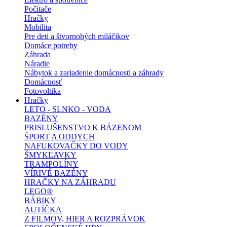
Počítače
Hračky
Mobilita
Pre deti a štvornohých miláčikov
Domáce potreby
Záhrada
Náradie
Nábytok a zariadenie domácnosti a záhrady
Domácnosť
Fotovoltika
Hračky
LETO - SLNKO - VODA
BAZÉNY
PRISLUŠENSTVO K BÁZENOM
ŠPORT A ODDYCH
NAFUKOVAČKY DO VODY
ŠMYKĽAVKY
TRAMPOLÍNY
VÍRIVÉ BAZÉNY
HRAČKY NA ZÁHRADU
LEGO®
BÁBIKY
AUTÍČKA
Z FILMOV, HIER A ROZPRÁVOK