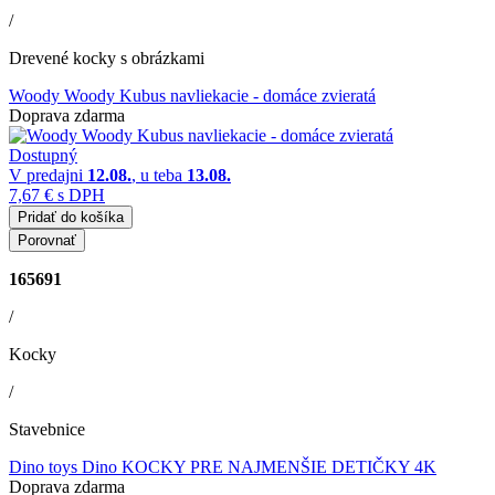
/
Drevené kocky s obrázkami
Woody Woody Kubus navliekacie - domáce zvieratá
Doprava zdarma
Dostupný
V predajni
12.08.
, u teba
13.08.
7,67 €
s DPH
Pridať do košíka
Porovnať
165691
/
Kocky
/
Stavebnice
Dino toys Dino KOCKY PRE NAJMENŠIE DETIČKY 4K
Doprava zdarma