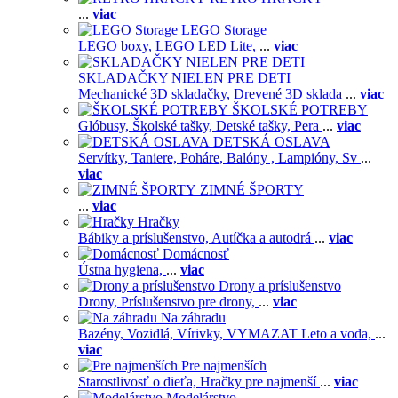
...
viac
LEGO Storage
LEGO boxy,
LEGO LED Lite,
...
viac
SKLADAČKY NIELEN PRE DETI
Mechanické 3D skladačky,
Drevené 3D sklada
...
viac
ŠKOLSKÉ POTREBY
Glóbusy,
Školské tašky,
Detské tašky,
Pera
...
viac
DETSKÁ OSLAVA
Servítky,
Taniere,
Poháre,
Balóny ,
Lampióny,
Sv
...
viac
ZIMNÉ ŠPORTY
...
viac
Hračky
Bábiky a príslušenstvo,
Autíčka a autodrá
...
viac
Domácnosť
Ústna hygiena,
...
viac
Drony a príslušenstvo
Drony,
Príslušenstvo pre drony,
...
viac
Na záhradu
Bazény,
Vozidlá,
Vírivky,
VYMAZAT Leto a voda,
...
viac
Pre najmenších
Starostlivosť o dieťa,
Hračky pre najmenší
...
viac
Modelárstvo