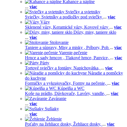
Kahance a náplne
...
viac
Sviečky a svietniky
Sviečky,
Svietníky a podložky pod sviečky
...
viac
Vázy
Sklenené vázy,
Keramické vázy,
Kovové vázy
...
viac
Dózy, misy, taniere sklo
...
viac
Stolovanie
Taniere a súpravy,
Misy a misky ,
Príbory,
Poh
...
viac
Varenie,pečenie
Hrnce a sady hrncov ,
Tlakové hrnce,
Panvice,
...
viac
Párty
Tortové sviečky a fontány,
Napichovátka,
...
viac
Náradie a pomôcky
do kuchyne
Formičky a vykrajovačky,
Formy na pečenie,
...
viac
Kúpelňa a WC
Koše na prádlo,
Dávkovače,
Lavóry, vandle,
...
viac
Zaváranie
...
viac
Sušiaky
...
viac
Žehlenie
Poťahy na žehliace dosky,
Žehliace dosky,
...
viac