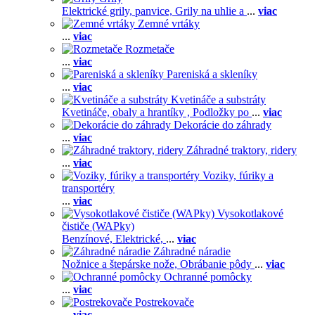
Elektrické grily, panvice,
Grily na uhlie a
...
viac
Zemné vrtáky
...
viac
Rozmetače
...
viac
Pareniská a skleníky
...
viac
Kvetináče a substráty
Kvetináče, obaly a hrantíky ,
Podložky po
...
viac
Dekorácie do záhrady
...
viac
Záhradné traktory, ridery
...
viac
Voziky, fúriky a
transportéry
...
viac
Vysokotlakové
čističe (WAPky)
Benzínové,
Elektrické,
...
viac
Záhradné náradie
Nožnice a štepárske nože,
Obrábanie pôdy
...
viac
Ochranné pomôcky
...
viac
Postrekovače
...
viac