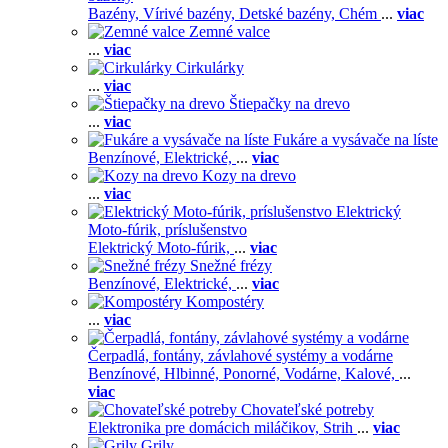
Bazény,
Vírivé bazény,
Detské bazény,
Chém
...
viac
Zemné valce
...
viac
Cirkulárky
...
viac
Štiepačky na drevo
...
viac
Fukáre a vysávače na líste
Benzínové,
Elektrické,
...
viac
Kozy na drevo
...
viac
Elektrický
Moto-fúrik, príslušenstvo
Elektrický Moto-fúrik,
...
viac
Snežné frézy
Benzínové,
Elektrické,
...
viac
Kompostéry
...
viac
Čerpadlá, fontány, závlahové systémy a vodárne
Benzínové,
Hlbinné,
Ponorné,
Vodárne,
Kalové,
...
viac
Chovateľské potreby
Elektronika pre domácich miláčikov,
Strih
...
viac
Grily