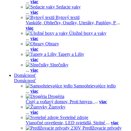
...
viac
Sedacie vaky
...
viac
Bytový textil
Vankúše,
Obliečky,
Osušky,
Uteráky,
Paplóny,
P
...
viac
Úložné boxy a vaky
...
viac
Obrazy
...
viac
Tapety a Lišty
...
viac
Slnečníky
...
viac
Domácnosť
Domácnosť
Samoohrievajúce jedlo
...
viac
Drogéria
Čistý a voňavý domov,
Proti hmyzu,
...
viac
Žiarovky
...
viac
Svetelné zdroje
Vianočné osvetlenie,
LED svietidlá,
Stolné
...
viac
Predlžovacie prívody