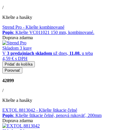
/
Kliešte a hasáky
Strend Pro
- Kliešte kombinované
Popis
: Kliešte VC011021 150 mm, kombinované.
Doprava zdarma
Skladom 3 kusy
V
3 predajniach
skladom
už dnes,
11.08.
u teba
4,59 €
s DPH
Pridať do košíka
Porovnať
42899
/
Kliešte a hasáky
EXTOL 8813042
- Kliešte štikacie čelné
Popis
: Kliešte štikacie čelné, penová rukoväť, 200mm
Doprava zdarma