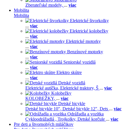
Zberateľské modely,
...
viac
Mobilita
Mobilita
Elektrické štvorkolky
...
viac
Elektrické kolobežky
...
viac
Elektrické motorky
...
viac
Benzínové motorky
...
viac
Seniorské vozidlá
...
viac
Elektro skútre
...
viac
Detské vozidlá
Elektrické autíčka,
Elektrické traktory,
Š
...
viac
Kolobežky
KOLOBEŽKY,
...
viac
Detské bicykle
Detské bicykle 10",
Detské bicykle 12",
Dets
...
viac
Odrážadla a vozítka
Cykloodrážadlá ,
Trojkolky,
Detské korčule
...
viac
Pre deti a štvornohých miláčikov