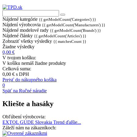
Nájdené kategórie
{{ getModelCount('Categories') }}
Nájdení výrobcovia
{{ getModelCount('Manufacturers') }}
Nájdené modelové rady
{{ getModelCount('Brands') }}
Nájdené články
{{ getModelCount('Articles') }}
Zobraziť všetky výsledky
{{ matchesCount }}
Žiadne výsledky
0,00 €
V tvojom košíku:
V košíku nemáš žiadne produkty
Celková suma:
0,00 €
s DPH
Prejsť do nákupného košíka
0
Späť na Ručné náradie
Kliešte a hasáky
Obľúbení výrobcovia:
EXTOL
GUDE
Slovakia Trend
ďalšie...
Záleží nám na zákazníkoch: