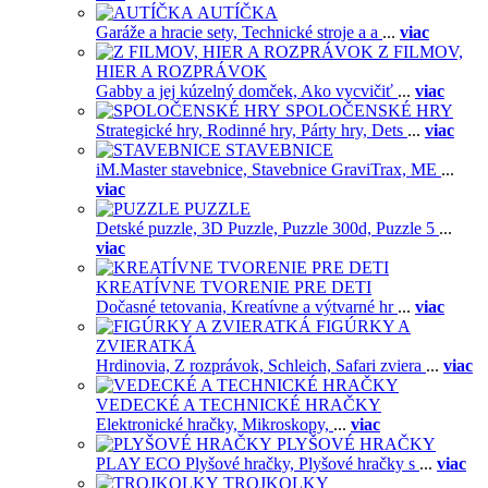
AUTÍČKA
Garáže a hracie sety,
Technické stroje a a
...
viac
Z FILMOV,
HIER A ROZPRÁVOK
Gabby a jej kúzelný domček,
Ako vycvičiť
...
viac
SPOLOČENSKÉ HRY
Strategické hry,
Rodinné hry,
Párty hry,
Dets
...
viac
STAVEBNICE
iM.Master stavebnice,
Stavebnice GraviTrax,
ME
...
viac
PUZZLE
Detské puzzle,
3D Puzzle,
Puzzle 300d,
Puzzle 5
...
viac
KREATÍVNE TVORENIE PRE DETI
Dočasné tetovania,
Kreatívne a výtvarné hr
...
viac
FIGÚRKY A
ZVIERATKÁ
Hrdinovia,
Z rozprávok,
Schleich,
Safari zviera
...
viac
VEDECKÉ A TECHNICKÉ HRAČKY
Elektronické hračky,
Mikroskopy,
...
viac
PLYŠOVÉ HRAČKY
PLAY ECO Plyšové hračky,
Plyšové hračky s
...
viac
TROJKOLKY