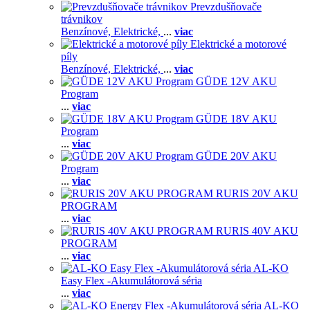
Prevzdušňovače
trávnikov
Benzínové,
Elektrické,
...
viac
Elektrické a motorové
píly
Benzínové,
Elektrické,
...
viac
GÜDE 12V AKU
Program
...
viac
GÜDE 18V AKU
Program
...
viac
GÜDE 20V AKU
Program
...
viac
RURIS 20V AKU
PROGRAM
...
viac
RURIS 40V AKU
PROGRAM
...
viac
AL-KO
Easy Flex -Akumulátorová séria
...
viac
AL-KO