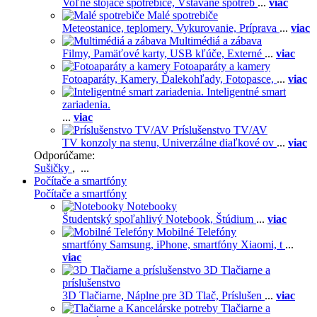
Voľne stojace spotrebiče,
Vstavané spotreb
...
viac
Malé spotrebiče
Meteostanice, teplomery,
Vykurovanie,
Príprava
...
viac
Multimédiá a zábava
Filmy,
Pamäťové karty,
USB kľúče,
Externé
...
viac
Fotoaparáty a kamery
Fotoaparáty,
Kamery,
Ďalekohľady,
Fotopasce,
...
viac
Inteligentné smart
zariadenia.
...
viac
Príslušenstvo TV/AV
TV konzoly na stenu,
Univerzálne diaľkové ov
...
viac
Odporúčame:
Sušičky
, ...
Počítače a smartfóny
Počítače a smartfóny
Notebooky
Študentský spoľahlivý Notebook,
Štúdium
...
viac
Mobilné Telefóny
smartfóny Samsung,
iPhone,
smartfóny Xiaomi,
t
...
viac
3D Tlačiarne a
príslušenstvo
3D Tlačiarne,
Náplne pre 3D Tlač,
Príslušen
...
viac
Tlačiarne a