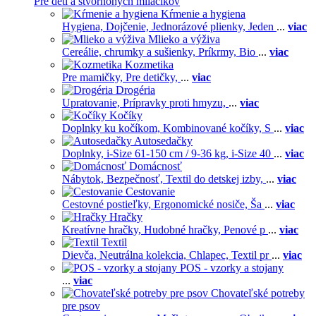
Pre deti a štvornohých miláčikov
Kŕmenie a hygiena
Hygiena,
Dojčenie,
Jednorázové plienky,
Jeden
...
viac
Mlieko a výživa
Cereálie, chrumky a sušienky,
Príkrmy,
Bio
...
viac
Kozmetika
Pre mamičky,
Pre detičky,
...
viac
Drogéria
Upratovanie,
Prípravky proti hmyzu,
...
viac
Kočíky
Doplnky ku kočíkom,
Kombinované kočíky,
S
...
viac
Autosedačky
Doplnky,
i-Size 61-150 cm / 9-36 kg,
i-Size 40
...
viac
Domácnosť
Nábytok,
Bezpečnosť,
Textil do detskej izby,
...
viac
Cestovanie
Cestovné postieľky,
Ergonomické nosiče,
Ša
...
viac
Hračky
Kreatívne hračky,
Hudobné hračky,
Penové p
...
viac
Textil
Dievča,
Neutrálna kolekcia,
Chlapec,
Textil pr
...
viac
POS - vzorky a stojany
...
viac
Chovateľské potreby
pre psov