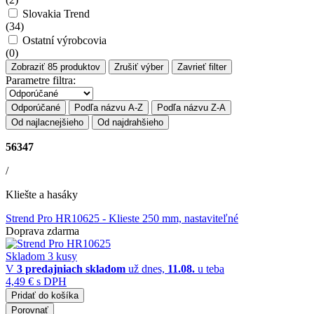
Slovakia Trend
(
34
)
Ostatní výrobcovia
(
0
)
Zobraziť
85
produktov
Zrušiť výber
Zavrieť filter
Parametre filtra:
Odporúčané
Podľa názvu A-Z
Podľa názvu Z-A
Od najlacnejšieho
Od najdrahšieho
56347
/
Kliešte a hasáky
Strend Pro HR10625
- Klieste 250 mm, nastaviteľné
Doprava zdarma
Skladom 3 kusy
V
3 predajniach
skladom
už dnes,
11.08.
u teba
4,49 €
s DPH
Pridať do košíka
Porovnať