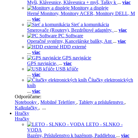
Myši,
Klávesnice,
Klávesnica + myš,
Tašky k
...
viac
Monitory a displeje
Herné Monitory,
Monitory ACER,
Monitory DELL,
M
...
viac
Sieť a komunikácia
Smerovače (Routery),
Bezdrôtové adaptéry,
...
viac
PC Software
Operačné systémy,
Kancelárske balíky,
Ant
...
viac
HDD externé
...
viac
GPS navigácie
GPS navigácie,
...
viac
USB kľúče
...
viac
Čítačky elektronických
kníh
...
viac
Odporúčame:
Notebooky
,
Mobilné Telefóny
,
Tablety a príslušenstvo
,
Kalkulačky
, ...
Hračky
Hračky
LETO - SLNKO -
VODA
Bazény,
Príslušenstvo k bazénom,
Paddleboa
...
viac