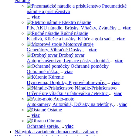
Náradie
Pneumatické
náradie a príslušenstvo
...
viac
Elektro náradie
Píly,
AKU náradie,
Brúsky,
Vŕtačky,
Zváračky
...
viac
Ručné náradie
Kladivá,
Kliešte a hasáky,
Kľúče a gola sad
...
viac
Motorové stroje
Generátory,
Vibračné Dosky,
...
viac
Drobný tovar
Autopríslušenstvo,
Lepiace pásky a lepidlá
...
viac
Ochranné pomôcky
Ochranné rúška,
...
viac
Kúrenie
Dymovina,
Doplnky,
Plynové ohrievače,
...
viac
Náradie-Príslušenstvo
Určené pre vŕtačku / uťahovačku / elektric
...
viac
Auto-moto
Autokamery,
Autorádiá,
Držiaky na telefóny,
...
viac
Ostatné
...
viac
Obrana
Ochranné spreje,
...
viac
Nábytok a zariadenie domácnosti a záhrady