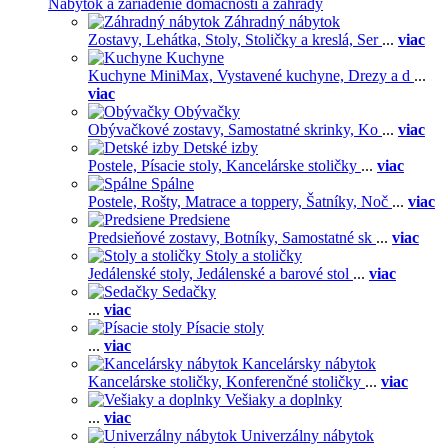
Nábytok a zariadenie domácnosti a záhrady
Záhradný nábytok
Zostavy,
Lehátka,
Stoly,
Stoličky a kreslá,
Ser
...
viac
Kuchyne
Kuchyne MiniMax,
Vystavené kuchyne,
Drezy a d
...
viac
Obývačky
Obývačkové zostavy,
Samostatné skrinky,
Ko
...
viac
Detské izby
Postele,
Písacie stoly,
Kancelárske stoličky
...
viac
Spálne
Postele,
Rošty,
Matrace a toppery,
Šatníky,
Noč
...
viac
Predsiene
Predsieňové zostavy,
Botníky,
Samostatné sk
...
viac
Stoly a stoličky
Jedálenské stoly,
Jedálenské a barové stol
...
viac
Sedačky
...
viac
Písacie stoly
...
viac
Kancelársky nábytok
Kancelárske stoličky,
Konferenčné stoličky
...
viac
Vešiaky a doplnky
...
viac
Univerzálny nábytok