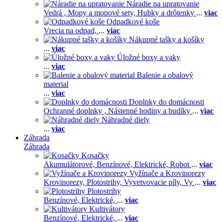
Náradie na upratovanie
Vedrá ,
Mopy a mopové sety,
Hubky a drôtenky
...
viac
Odpadkové koše
Vrecia na odpad,
...
viac
Nákupné tašky a košíky
...
viac
Úložné boxy a vaky
...
viac
Balenie a obalový
material
...
viac
Doplnky do domácnosti
Ochranné doplnky ,
Nástenné hodiny a budíky
...
viac
Náhradné diely
...
viac
Záhrada
Záhrada
Kosačky
Akumulátorové,
Benzínové,
Elektrické,
Robot
...
viac
Vyžínače a Krovinorezy
Krovinorezy,
Plotostrihy,
Vyvetvovacie píly,
Vy
...
viac
Plotostrihy
Benzínové,
Elektrické,
...
viac
Kultivátory
Benzínové,
Elektrické,
...
viac