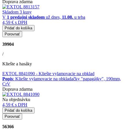
Doprava zdarma
Skladom 3 kusy
V
1 predajni
skladom
už dnes,
11.08.
u teba
4,59 €
s DPH
Pridať do košíka
Porovnať
39904
/
Kliešte a hasáky
EXTOL 8841090
- Kliešte vylamovacie na obklad
Popis
: Kliešte vylamovacie na obkladačky "papagájky", 190mm,
CrV
Doprava zdarma
Na objednávku
4,59 €
s DPH
Pridať do košíka
Porovnať
56366