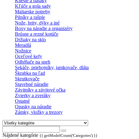
Kliešte a hasáky
Kľúče a gola sady
Maliarske potreby
Pilníky a rašple
Nože, brity, dýky a iné
Boxy na náradie a organizéry
Brúsne a rezné kotúče
Držiaky na sklo
Meradlá
Nožnice
Oceľové kefy
Odhŕňače na sneh
Sekáče, priebojníky, jamkovače, dláta
Škrabka na ľad
Skrutkovače
Stavebné náradie
Závitníky a závitové očka
Zvierky a zveráky
Ostatné
Opasky na náradie
Zámky, vložky a trezory
Nájdené kategórie
{{ getModelCount('Categories') }}