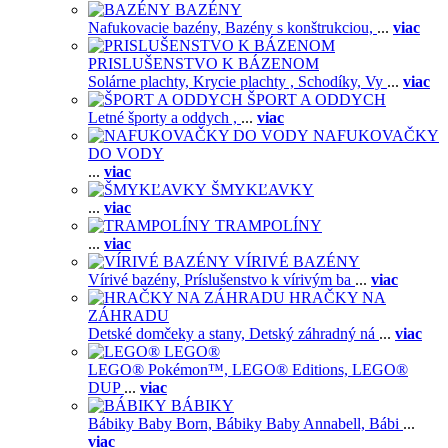
BAZÉNY
Nafukovacie bazény,
Bazény s konštrukciou,
...
viac
PRISLUŠENSTVO K BÁZENOM
Solárne plachty,
Krycie plachty ,
Schodíky,
Vy
...
viac
ŠPORT A ODDYCH
Letné športy a oddych ,
...
viac
NAFUKOVAČKY
DO VODY
...
viac
ŠMYKĽAVKY
...
viac
TRAMPOLÍNY
...
viac
VÍRIVÉ BAZÉNY
Vírivé bazény,
Príslušenstvo k vírivým ba
...
viac
HRAČKY NA
ZÁHRADU
Detské domčeky a stany,
Detský záhradný ná
...
viac
LEGO®
LEGO® Pokémon™,
LEGO® Editions,
LEGO®
DUP
...
viac
BÁBIKY
Bábiky Baby Born,
Bábiky Baby Annabell,
Bábi
...
viac