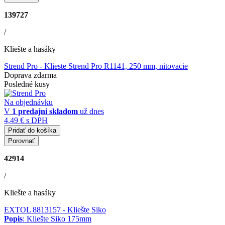
139727
/
Kliešte a hasáky
Strend Pro
- Klieste Strend Pro R1141, 250 mm, nitovacie
Doprava zdarma
Posledné kusy
Na objednávku
V
1 predajni
skladom
už dnes
4,49 €
s DPH
Pridať do košíka
Porovnať
42914
/
Kliešte a hasáky
EXTOL 8813157
- Kliešte Siko
Popis
: Kliešte Siko 175mm