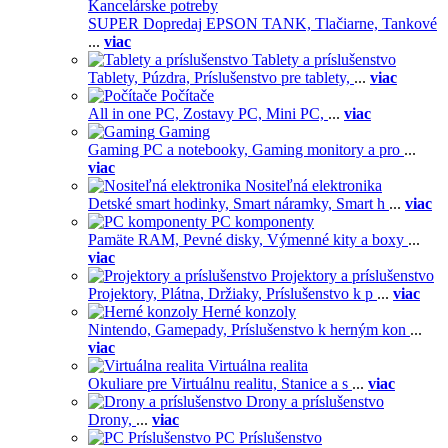
Kancelárske potreby
SUPER Dopredaj EPSON TANK,
Tlačiarne,
Tankové
...
viac
Tablety a príslušenstvo
Tablety,
Púzdra,
Príslušenstvo pre tablety,
...
viac
Počítače
All in one PC,
Zostavy PC,
Mini PC,
...
viac
Gaming
Gaming PC a notebooky,
Gaming monitory a pro
...
viac
Nositeľná elektronika
Detské smart hodinky,
Smart náramky,
Smart h
...
viac
PC komponenty
Pamäte RAM,
Pevné disky,
Výmenné kity a boxy
...
viac
Projektory a príslušenstvo
Projektory,
Plátna,
Držiaky,
Príslušenstvo k p
...
viac
Herné konzoly
Nintendo,
Gamepady,
Príslušenstvo k herným kon
...
viac
Virtuálna realita
Okuliare pre Virtuálnu realitu,
Stanice a s
...
viac
Drony a príslušenstvo
Drony,
...
viac
PC Príslušenstvo