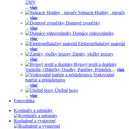
230V
...
viac
Spínacie Hodiny , merače
...
viac
Domové zvončeky
...
viac
Domáce videovrátniky
...
viac
Elektroinštalačný materiál
...
viac
Zámky, vložky trezory
...
viac
Bytový textil a doplnky
Vankúše,
Obliečky,
Osušky,
Paplóny,
Príslušen
...
viac
Vodovodné
batérie a príslušenstvo
...
viac
Úložné boxy
...
viac
Fotovoltika
Kvetináče a substráty
Rozbalené a vystavené