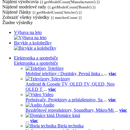
Nájdení výrobcovia
{{ getModelCount('Manufacturers') }}
Nájdené modelové rady
{{ getModelCount('Brands') }}
Nájdené články
{{ getModelCount('Articles') }}
Zobraziť všetky výsledky
{{ matchesCount }}
Žiadne výsledky
Výbava na leto
Bicykle a kolobežky
Elektronika a spotrebiče
Elektronika a spotrebiče
Telefóny
Mobilné telefóny / Doplnky,
Pevná linka -
...
viac
Televízory
Android & Google TV,
OLED TV,
QLED, Neo
QLED T
...
viac
Video
Prehrávače,
Projektory a príslušenstvo,
Sa
...
viac
Audio
Bezdrôtové reproduktory,
Soundbary,
Mikro/Mi
...
viac
Domáce kiná
...
viac
Biela technika