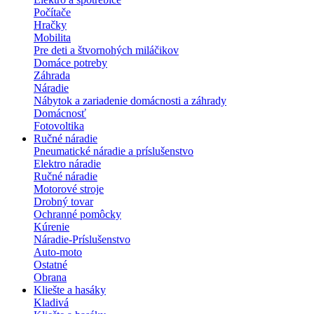
Počítače
Hračky
Mobilita
Pre deti a štvornohých miláčikov
Domáce potreby
Záhrada
Náradie
Nábytok a zariadenie domácnosti a záhrady
Domácnosť
Fotovoltika
Ručné náradie
Pneumatické náradie a príslušenstvo
Elektro náradie
Ručné náradie
Motorové stroje
Drobný tovar
Ochranné pomôcky
Kúrenie
Náradie-Príslušenstvo
Auto-moto
Ostatné
Obrana
Kliešte a hasáky
Kladivá