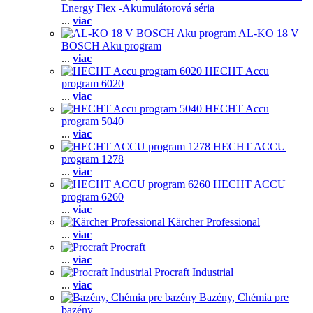
Energy Flex -Akumulátorová séria
...
viac
AL-KO 18 V
BOSCH Aku program
...
viac
HECHT Accu
program 6020
...
viac
HECHT Accu
program 5040
...
viac
HECHT ACCU
program 1278
...
viac
HECHT ACCU
program 6260
...
viac
Kärcher Professional
...
viac
Procraft
...
viac
Procraft Industrial
...
viac
Bazény, Chémia pre
bazény