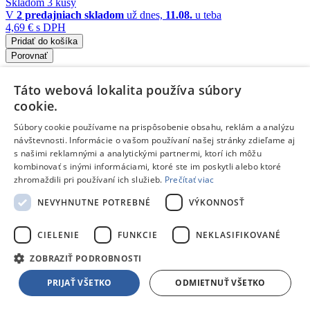
Skladom 3 kusy
V
2 predajniach
skladom
už dnes,
11.08.
u teba
4,69 €
s DPH
Pridať do košíka
Porovnať
56367
Táto webová lokalita používa súbory
cookie.
/
Súbory cookie používame na prispôsobenie obsahu, reklám a analýzu
Kliešte a hasáky
návštevnosti. Informácie o vašom používaní našej stránky zdieľame aj
Strend Pro PL1021
- Klieste 180 mm, kombinované
s našimi reklamnými a analytickými partnermi, ktorí ich môžu
Dĺžka
: 180 mm •
Popis
: Kombinované kliešte Strend Pro pre
kombinovať s inými informáciami, ktoré ste im poskytli alebo ktoré
uchopenie plochého a kruhového materiálu s ergonomickými
zhromaždili pri používaní ich služieb.
Prečítať viac
rúčkami a protišmykovým drážkovaním.
Doprava zdarma
NEVYHNUTNE POTREBNÉ
VÝKONNOSŤ
Skladom 2 kusy
CIELENIE
FUNKCIE
NEKLASIFIKOVANÉ
V
1 predajni
skladom
už dnes,
11.08.
u teba
4,89 €
s DPH
ZOBRAZIŤ PODROBNOSTI
Pridať do košíka
Porovnať
PRIJAŤ VŠETKO
ODMIETNUŤ VŠETKO
56344