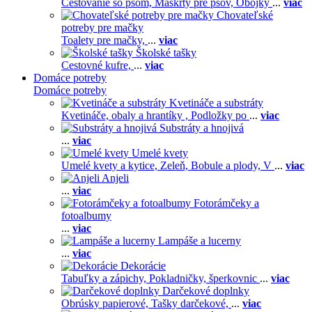
Cestovanie so psom,
Maškrty pre psov,
Obojky
...
viac
Chovateľské
potreby pre mačky
Toalety pre mačky,
...
viac
Školské tašky
Cestovné kufre,
...
viac
Domáce potreby
Domáce potreby
Kvetináče a substráty
Kvetináče, obaly a hrantíky ,
Podložky po
...
viac
Substráty a hnojivá
...
viac
Umelé kvety
Umelé kvety a kytice,
Zeleň,
Bobule a plody,
V
...
viac
Anjeli
...
viac
Fotorámčeky a
fotoalbumy
...
viac
Lampáše a lucerny
...
viac
Dekorácie
Tabuľky a zápichy,
Pokladničky, šperkovnic
...
viac
Darčekové doplnky
Obrúsky papierové,
Tašky darčekové,
...
viac