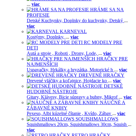
...
viac
HRÁME SA NA
PROFESIE
Detské Kuchynky,
Doplnky do kuchynky,
Detský
...
viac
KARNEVAL
Kostýmy,
Doplnky,
...
viac
RC MODELY PRE
DETI
Autá a stroje ,
Roboti ,
Drony,
Lode,
...
viac
HRAČKY PRE
NAJMENŠÍCH
Uspavačky,
Hrkálky a hryzátka,
Motorické h
...
viac
DREVENÉ HRAČKY
Drevené vláčiky a koľajnice,
Hojdacie ko
...
viac
DETSKÉ
HUDOBNÉ NÁSTROJE
Gitary,
Klávesy,
Bicie súpravy a bubny,
Mikrof
...
viac
NÁUČNÉ A
ZÁBAVNÉ KNIHY
Pexeso,
Albi kúzelné čítanie ,
Kvído,
Zábav
...
viac
SQUISHMALLOWS
Squishmallows 20cm,
Squishmallows 30cm,
Squish
...
viac
RETRO HRAČKY