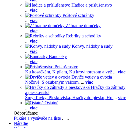
Hadice a príslušenstvo
...
viac
Poštové schránky
...
viac
Záhradné domčeky
...
viac
Rebríky a schodíky
...
viac
Konvy, nádoby a sudy
...
viac
Bandasky
...
viac
Príslušenstvo
Ku kosačkám,
K pílam,
Ku krovinorezom a vyž
...
viac
Drviče vetiev a ovocia
Nožové,
S ozubeným valcom,
...
viac
Hračky do záhrady
a pieskoviská
Šmykľavky,
Pieskoviská,
Hračky do piesku,
Ho
...
viac
Ostatné
...
viac
Odporúčame:
Fukáre a vysávače na líste
, ...
Náradie