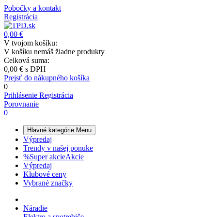
Pobočky a kontakt
Registrácia
0,00 €
V tvojom košíku:
V košíku nemáš žiadne produkty
Celková suma:
0,00 €
s DPH
Prejsť do nákupného košíka
0
Prihlásenie
Registrácia
Porovnanie
0
Hlavné kategórie
Menu
Výpredaj
Trendy v našej ponuke
%
Super akcie
Akcie
Výpredaj
Klubové ceny
Vybrané značky
Náradie
Elektro a spotrebiče