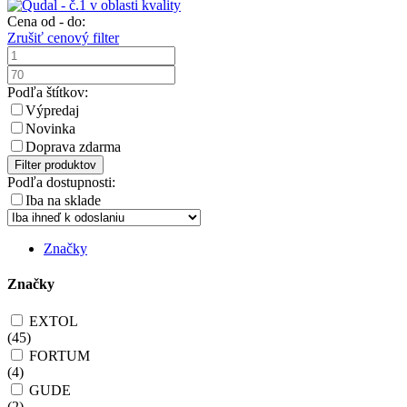
Cena od - do:
Zrušiť cenový filter
Podľa štítkov:
Výpredaj
Novinka
Doprava zdarma
Filter produktov
Podľa dostupnosti:
Iba na sklade
Značky
Značky
EXTOL
(
45
)
FORTUM
(
4
)
GUDE
(
2
)