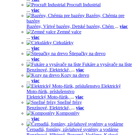
Procraft Industrial
...
viac
Bazény, Chémia pre
bazény
Bazény,
Vírivé bazény,
Detské bazény,
Chém
...
viac
Zemné valce
...
viac
Cirkulárky
...
viac
Štiepačky na drevo
...
viac
Fukáre a vysávače na líste
Benzínové,
Elektrické,
...
viac
Kozy na drevo
...
viac
Elektrický
Moto-fúrik, príslušenstvo
Elektrický Moto-fúrik,
...
viac
Snežné frézy
Benzínové,
Elektrické,
...
viac
Kompostéry
...
viac
Čerpadlá, fontány, závlahové systémy a vodárne
Benzínové,
Hlbinné,
Ponorné,
Vodárne,
Kalové,
...