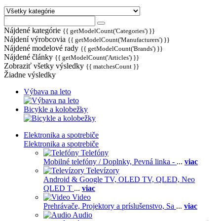
Nájdené kategórie
{{ getModelCount('Categories') }}
Nájdení výrobcovia
{{ getModelCount('Manufacturers') }}
Nájdené modelové rady
{{ getModelCount('Brands') }}
Nájdené články
{{ getModelCount('Articles') }}
Zobraziť všetky výsledky
{{ matchesCount }}
Žiadne výsledky
Výbava na leto
Bicykle a kolobežky
Elektronika a spotrebiče
Elektronika a spotrebiče
Telefóny
Mobilné telefóny / Doplnky,
Pevná linka -
...
viac
Televízory
Android & Google TV,
OLED TV,
QLED, Neo
QLED T
...
viac
Video
Prehrávače,
Projektory a príslušenstvo,
Sa
...
viac
Audio