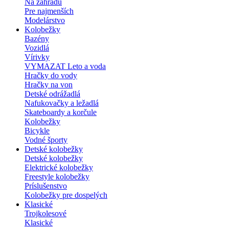
Na záhradu
Pre najmenších
Modelárstvo
Kolobežky
Bazény
Vozidlá
Vírivky
VYMAZAT Leto a voda
Hračky do vody
Hračky na von
Detské odrážadlá
Nafukovačky a ležadlá
Skateboardy a korčule
Kolobežky
Bicykle
Vodné športy
Detské kolobežky
Detské kolobežky
Elektrické kolobežky
Freestyle kolobežky
Príslušenstvo
Kolobežky pre dospelých
Klasické
Trojkolesové
Klasické