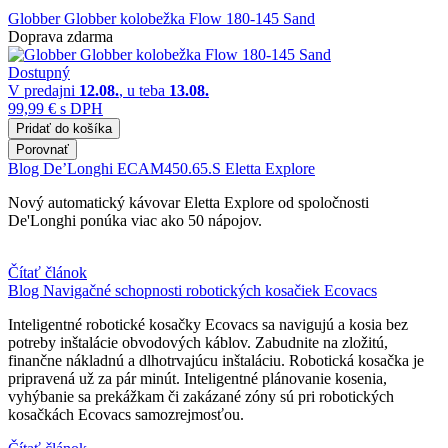
Globber Globber kolobežka Flow 180-145 Sand
Doprava zdarma
Dostupný
V predajni
12.08.
, u teba
13.08.
99,99 €
s DPH
Pridať do košíka
Porovnať
Blog
De’Longhi ECAM450.65.S Eletta Explore
Nový automatický kávovar Eletta Explore od spoločnosti
De'Longhi ponúka viac ako 50 nápojov.
Čítať článok
Blog
Navigačné schopnosti robotických kosačiek Ecovacs
Inteligentné robotické kosačky Ecovacs sa navigujú a kosia bez
potreby inštalácie obvodových káblov. Zabudnite na zložitú,
finančne nákladnú a dlhotrvajúcu inštaláciu. Robotická kosačka je
pripravená už za pár minút. Inteligentné plánovanie kosenia,
vyhýbanie sa prekážkam či zakázané zóny sú pri robotických
kosačkách Ecovacs samozrejmosťou.