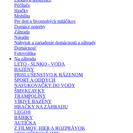
Počítače
Hračky
Mobilita
Pre deti a štvornohých miláčikov
Domáce potreby
Záhrada
Náradie
Nábytok a zariadenie domácnosti a záhrady
Domácnosť
Fotovoltika
Na záhradu
LETO - SLNKO - VODA
BAZÉNY
PRISLUŠENSTVO K BÁZENOM
ŠPORT A ODDYCH
NAFUKOVAČKY DO VODY
ŠMYKĽAVKY
TRAMPOLÍNY
VÍRIVÉ BAZÉNY
HRAČKY NA ZÁHRADU
LEGO®
BÁBIKY
AUTÍČKA
Z FILMOV, HIER A ROZPRÁVOK