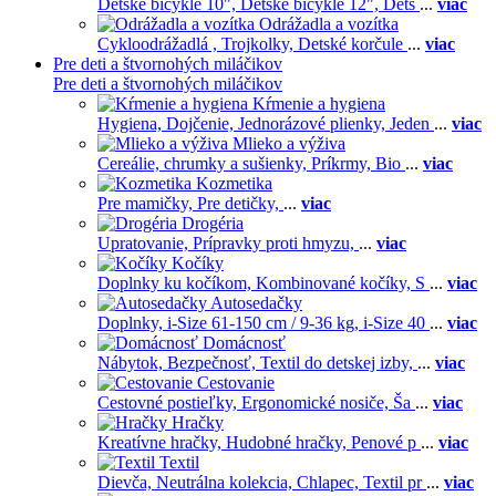
Detské bicykle 10",
Detské bicykle 12",
Dets
...
viac
Odrážadla a vozítka
Cykloodrážadlá ,
Trojkolky,
Detské korčule
...
viac
Pre deti a štvornohých miláčikov
Pre deti a štvornohých miláčikov
Kŕmenie a hygiena
Hygiena,
Dojčenie,
Jednorázové plienky,
Jeden
...
viac
Mlieko a výživa
Cereálie, chrumky a sušienky,
Príkrmy,
Bio
...
viac
Kozmetika
Pre mamičky,
Pre detičky,
...
viac
Drogéria
Upratovanie,
Prípravky proti hmyzu,
...
viac
Kočíky
Doplnky ku kočíkom,
Kombinované kočíky,
S
...
viac
Autosedačky
Doplnky,
i-Size 61-150 cm / 9-36 kg,
i-Size 40
...
viac
Domácnosť
Nábytok,
Bezpečnosť,
Textil do detskej izby,
...
viac
Cestovanie
Cestovné postieľky,
Ergonomické nosiče,
Ša
...
viac
Hračky
Kreatívne hračky,
Hudobné hračky,
Penové p
...
viac
Textil
Dievča,
Neutrálna kolekcia,
Chlapec,
Textil pr
...
viac