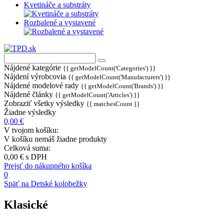
Kvetináče a substráty
Rozbalené a vystavené
Nájdené kategórie
{{ getModelCount('Categories') }}
Nájdení výrobcovia
{{ getModelCount('Manufacturers') }}
Nájdené modelové rady
{{ getModelCount('Brands') }}
Nájdené články
{{ getModelCount('Articles') }}
Zobraziť všetky výsledky
{{ matchesCount }}
Žiadne výsledky
0,00 €
V tvojom košíku:
V košíku nemáš žiadne produkty
Celková suma:
0,00 €
s DPH
Prejsť do nákupného košíka
0
Späť na Detské kolobežky
Klasické