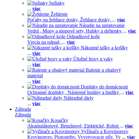
Sušiaky
...
viac
Žehlenie
Poťahy na žehliace dosky,
Žehliace dosky,
...
viac
Náradie na upratovanie
Vedrá ,
Mopy a mopové sety,
Hubky a drôtenky
...
viac
Odpadkové koše
Vrecia na odpad,
...
viac
Nákupné tašky a košíky
...
viac
Úložné boxy a vaky
...
viac
Balenie a obalový
material
...
viac
Doplnky do domácnosti
Ochranné doplnky ,
Nástenné hodiny a budíky
...
viac
Náhradné diely
...
viac
Záhrada
Záhrada
Kosačky
Akumulátorové,
Benzínové,
Elektrické,
Robot
...
viac
Vyžínače a Krovinorezy
Krovinorezy,
Plotostrihy,
Vyvetvovacie píly,
Vy
...
viac