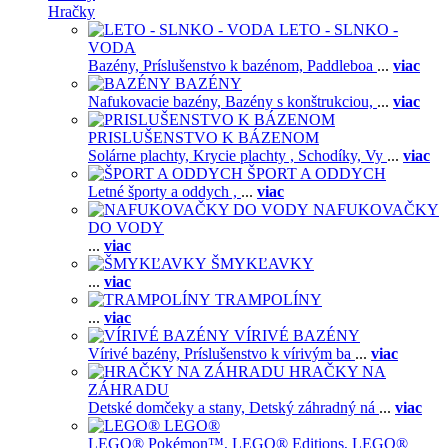
Hračky
LETO - SLNKO -
VODA
Bazény,
Príslušenstvo k bazénom,
Paddleboa
...
viac
BAZÉNY
Nafukovacie bazény,
Bazény s konštrukciou,
...
viac
PRISLUŠENSTVO K BÁZENOM
Solárne plachty,
Krycie plachty ,
Schodíky,
Vy
...
viac
ŠPORT A ODDYCH
Letné športy a oddych ,
...
viac
NAFUKOVAČKY
DO VODY
...
viac
ŠMYKĽAVKY
...
viac
TRAMPOLÍNY
...
viac
VÍRIVÉ BAZÉNY
Vírivé bazény,
Príslušenstvo k vírivým ba
...
viac
HRAČKY NA
ZÁHRADU
Detské domčeky a stany,
Detský záhradný ná
...
viac
LEGO®
LEGO® Pokémon™,
LEGO® Editions,
LEGO®