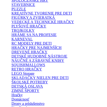
SPOLOČENSKÉ HRY
STAVEBNICE
PUZZLE
KREATÍVNE TVORENIE PRE DETI
FIGÚRKY A ZVIERATKÁ
VEDECKÉ A TECHNICKÉ HRAČKY
PLYŠOVÉ HRAČKY
TROJKOLKY
HRÁME SA NA PROFESIE
KARNEVAL
RC MODELY PRE DETI
HRAČKY PRE NAJMENŠÍCH
DREVENÉ HRAČKY
DETSKÉ HUDOBNÉ NÁSTROJE
NÁUČNÉ A ZÁBAVNÉ KNIHY
SQUISHMALLOWS
RETRO HRAČKY
LEGO Storage
SKLADAČKY NIELEN PRE DETI
ŠKOLSKÉ POTREBY
DETSKÁ OSLAVA
ZIMNÉ ŠPORTY
Hračky
Domácnosť
Drony a príslušenstvo