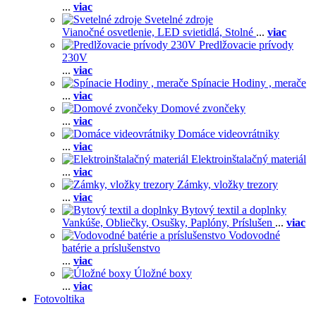
...
viac
Svetelné zdroje
Vianočné osvetlenie,
LED svietidlá,
Stolné
...
viac
Predlžovacie prívody
230V
...
viac
Spínacie Hodiny , merače
...
viac
Domové zvončeky
...
viac
Domáce videovrátniky
...
viac
Elektroinštalačný materiál
...
viac
Zámky, vložky trezory
...
viac
Bytový textil a doplnky
Vankúše,
Obliečky,
Osušky,
Paplóny,
Príslušen
...
viac
Vodovodné
batérie a príslušenstvo
...
viac
Úložné boxy
...
viac
Fotovoltika