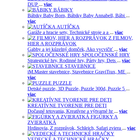
DUP
...
viac
BÁBIKY
Bábiky Baby Born,
Bábiky Baby Annabell,
Bábi
...
viac
AUTÍČKA
Garáže a hracie sety,
Technické stroje a a
...
viac
Z FILMOV,
HIER A ROZPRÁVOK
Gabby a jej kúzelný domček,
Ako vycvičiť
...
viac
SPOLOČENSKÉ HRY
Strategické hry,
Rodinné hry,
Párty hry,
Dets
...
viac
STAVEBNICE
iM.Master stavebnice,
Stavebnice GraviTrax,
ME
...
viac
PUZZLE
Detské puzzle,
3D Puzzle,
Puzzle 300d,
Puzzle 5
...
viac
KREATÍVNE TVORENIE PRE DETI
Dočasné tetovania,
Kreatívne a výtvarné hr
...
viac
FIGÚRKY A
ZVIERATKÁ
Hrdinovia,
Z rozprávok,
Schleich,
Safari zviera
...
viac
VEDECKÉ A TECHNICKÉ HRAČKY