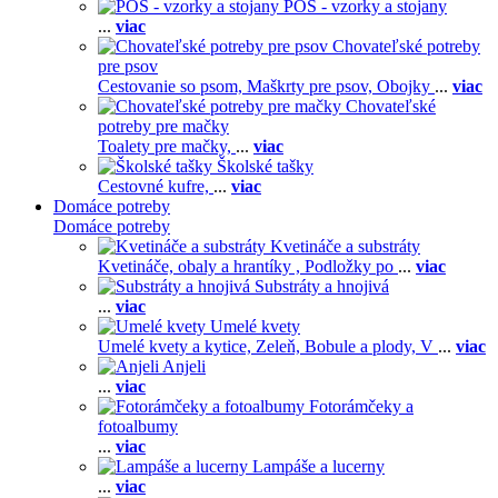
POS - vzorky a stojany
...
viac
Chovateľské potreby
pre psov
Cestovanie so psom,
Maškrty pre psov,
Obojky
...
viac
Chovateľské
potreby pre mačky
Toalety pre mačky,
...
viac
Školské tašky
Cestovné kufre,
...
viac
Domáce potreby
Domáce potreby
Kvetináče a substráty
Kvetináče, obaly a hrantíky ,
Podložky po
...
viac
Substráty a hnojivá
...
viac
Umelé kvety
Umelé kvety a kytice,
Zeleň,
Bobule a plody,
V
...
viac
Anjeli
...
viac
Fotorámčeky a
fotoalbumy
...
viac
Lampáše a lucerny
...
viac