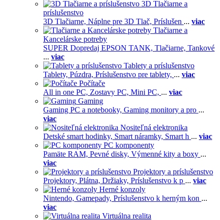
3D Tlačiarne a
príslušenstvo
3D Tlačiarne,
Náplne pre 3D Tlač,
Príslušen
...
viac
Tlačiarne a
Kancelárske potreby
SUPER Dopredaj EPSON TANK,
Tlačiarne,
Tankové
...
viac
Tablety a príslušenstvo
Tablety,
Púzdra,
Príslušenstvo pre tablety,
...
viac
Počítače
All in one PC,
Zostavy PC,
Mini PC,
...
viac
Gaming
Gaming PC a notebooky,
Gaming monitory a pro
...
viac
Nositeľná elektronika
Detské smart hodinky,
Smart náramky,
Smart h
...
viac
PC komponenty
Pamäte RAM,
Pevné disky,
Výmenné kity a boxy
...
viac
Projektory a príslušenstvo
Projektory,
Plátna,
Držiaky,
Príslušenstvo k p
...
viac
Herné konzoly
Nintendo,
Gamepady,
Príslušenstvo k herným kon
...
viac
Virtuálna realita