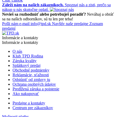
Čítať článok
Záleží nám na našich zákazníkoch.
Spoznaj nás a zisti, prečo sa
nákup u nás skutočne oplatí.
Nevieš sa rozhodnúť alebo potrebuješ poradiť?
Neváhaj a obráť
sa na našich odborníkov, sú tu len pre teba!
Pošli nám e-mail
info@tpd.sk
Navštív naše predajne
Zoznam
predajní
Informácie a kontakty
Informácie a kontakty
O nás
Klub TPD Rodina
Záruka kvality
Splátkový predaj
Obchodné podmienky
Reklamácie, sťažnosti
Odstúpiť od zmluvy tu
Ochrana osobných údajov
Predĺžená záruka a poistenie
Ako nakupovať
Predajne a kontakty
Centrum pre zákazníkov
Možnosti platby