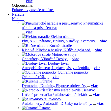
...
viac
Odporúčame:
Fukáre a vysávače na líste
, ...
Náradie
Náradie
Pneumatické
náradie a príslušenstvo
...
viac
Elektro náradie
Píly,
AKU náradie,
Brúsky,
Vŕtačky,
Zváračky
...
viac
Ručné náradie
Kladivá,
Kliešte a hasáky,
Kľúče a gola sad
...
viac
Motorové stroje
Generátory,
Vibračné Dosky,
...
viac
Drobný tovar
Autopríslušenstvo,
Lepiace pásky a lepidlá
...
viac
Ochranné pomôcky
Ochranné rúška,
...
viac
Kúrenie
Dymovina,
Doplnky,
Plynové ohrievače,
...
viac
Náradie-Príslušenstvo
Určené pre vŕtačku / uťahovačku / elektric
...
viac
Auto-moto
Autokamery,
Autorádiá,
Držiaky na telefóny,
...
viac
Ostatné