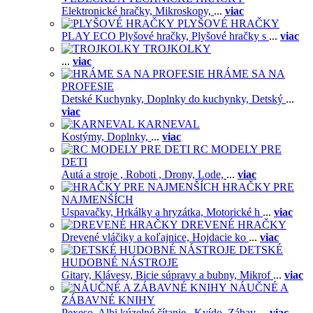
Elektronické hračky,
Mikroskopy,
...
viac
PLYŠOVÉ HRAČKY
PLAY ECO Plyšové hračky,
Plyšové hračky s
...
viac
TROJKOLKY
...
viac
HRÁME SA NA
PROFESIE
Detské Kuchynky,
Doplnky do kuchynky,
Detský
...
viac
KARNEVAL
Kostýmy,
Doplnky,
...
viac
RC MODELY PRE
DETI
Autá a stroje ,
Roboti ,
Drony,
Lode,
...
viac
HRAČKY PRE
NAJMENŠÍCH
Uspavačky,
Hrkálky a hryzátka,
Motorické h
...
viac
DREVENÉ HRAČKY
Drevené vláčiky a koľajnice,
Hojdacie ko
...
viac
DETSKÉ
HUDOBNÉ NÁSTROJE
Gitary,
Klávesy,
Bicie súpravy a bubny,
Mikrof
...
viac
NÁUČNÉ A
ZÁBAVNÉ KNIHY
Pexeso,
Albi kúzelné čítanie ,
Kvído,
Zábav
...
viac