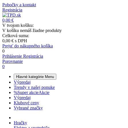
Pobočky a kontakt
Registrácia
0,00 €
V tvojom košíku:
V košíku nemáš žiadne produkty
Celková suma:
0,00 €
s DPH
Prejsť do nákupného košíka
0
Prihlásenie
Registrácia
Porovnanie
0
Hlavné kategórie
Menu
Výpredaj
Trendy v našej ponuke
%
Super akcie
Akcie
Výpredaj
Klubové ceny
Vybrané značky
Hračky
Elektro a spotrebiče