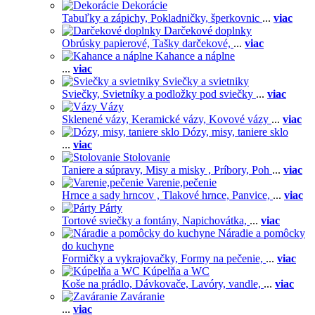
Dekorácie
Tabuľky a zápichy,
Pokladničky, šperkovnic
...
viac
Darčekové doplnky
Obrúsky papierové,
Tašky darčekové,
...
viac
Kahance a náplne
...
viac
Sviečky a svietniky
Sviečky,
Svietníky a podložky pod sviečky
...
viac
Vázy
Sklenené vázy,
Keramické vázy,
Kovové vázy
...
viac
Dózy, misy, taniere sklo
...
viac
Stolovanie
Taniere a súpravy,
Misy a misky ,
Príbory,
Poh
...
viac
Varenie,pečenie
Hrnce a sady hrncov ,
Tlakové hrnce,
Panvice,
...
viac
Párty
Tortové sviečky a fontány,
Napichovátka,
...
viac
Náradie a pomôcky
do kuchyne
Formičky a vykrajovačky,
Formy na pečenie,
...
viac
Kúpelňa a WC
Koše na prádlo,
Dávkovače,
Lavóry, vandle,
...
viac
Zaváranie
...
viac