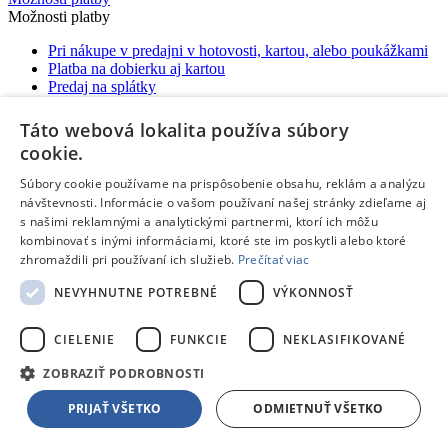
Možnosti platby
Pri nákupe v predajni v hotovosti, kartou, alebo poukážkami
Platba na dobierku aj kartou
Predaj na splátky
Platba prevodom na účet
Elektronické poukážky Edenred
e-ticket
, Cashback World a
Táto webová lokalita používa súbory
Euronics
cookie.
Platba online cez internet:
Súbory cookie používame na prispôsobenie obsahu, reklám a analýzu
návštevnosti. Informácie o vašom používaní našej stránky zdieľame aj
s našimi reklamnými a analytickými partnermi, ktorí ich môžu
Možnosti doručenia
kombinovať s inými informáciami, ktoré ste im poskytli alebo ktoré
Možnosti doručenia
zhromaždili pri používaní ich služieb.
Prečítať viac
Rezervácia a nákup v predajni
NEVYHNUTNE POTREBNÉ
VÝKONNOSŤ
Expresné doručenie kuriérom
Vynáška a odvoz starého spotrebiča
Packeta - výdajné miesta a Z-BOXy
CIELENIE
FUNKCIE
NEKLASIFIKOVANÉ
Doručenie do Česka
ZOBRAZIŤ PODROBNOSTI
PRIJAŤ VŠETKO
ODMIETNUŤ VŠETKO