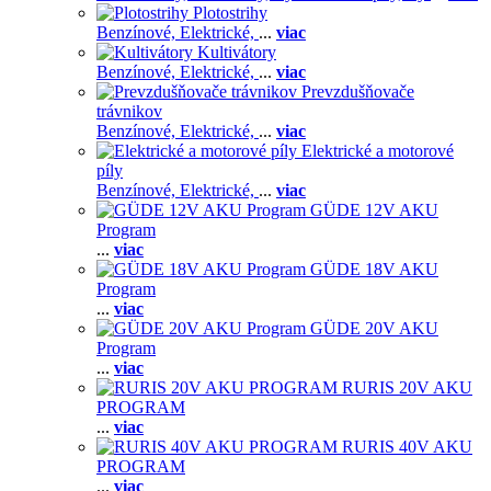
Plotostrihy
Benzínové,
Elektrické,
...
viac
Kultivátory
Benzínové,
Elektrické,
...
viac
Prevzdušňovače
trávnikov
Benzínové,
Elektrické,
...
viac
Elektrické a motorové
píly
Benzínové,
Elektrické,
...
viac
GÜDE 12V AKU
Program
...
viac
GÜDE 18V AKU
Program
...
viac
GÜDE 20V AKU
Program
...
viac
RURIS 20V AKU
PROGRAM
...
viac
RURIS 40V AKU
PROGRAM
...
viac