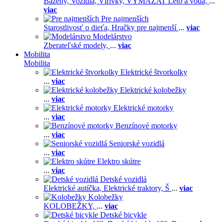
Bazény,
Vozidlá,
Vírivky,
VYMAZAT Leto a voda,
...
viac
Pre najmenších
Starostlivosť o dieťa,
Hračky pre najmenší
...
viac
Modelárstvo
Zberateľské modely,
...
viac
Mobilita
Mobilita
Elektrické štvorkolky
...
viac
Elektrické kolobežky
...
viac
Elektrické motorky
...
viac
Benzínové motorky
...
viac
Seniorské vozidlá
...
viac
Elektro skútre
...
viac
Detské vozidlá
Elektrické autíčka,
Elektrické traktory,
Š
...
viac
Kolobežky
KOLOBEŽKY,
...
viac
Detské bicykle