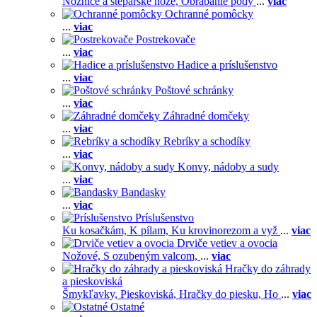
Nožnice a štepárske nože,
Obrábanie pôdy
...
viac
Ochranné pomôcky
...
viac
Postrekovače
...
viac
Hadice a príslušenstvo
...
viac
Poštové schránky
...
viac
Záhradné domčeky
...
viac
Rebríky a schodíky
...
viac
Konvy, nádoby a sudy
...
viac
Bandasky
...
viac
Príslušenstvo
Ku kosačkám,
K pílam,
Ku krovinorezom a vyž
...
viac
Drviče vetiev a ovocia
Nožové,
S ozubeným valcom,
...
viac
Hračky do záhrady
a pieskoviská
Šmykľavky,
Pieskoviská,
Hračky do piesku,
Ho
...
viac
Ostatné