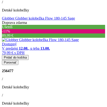
/
Detské kolobežky
Globber Globber kolobežka Flow 180-145 Sage
Doprava zdarma
Ušetríš
‐11%
89,99 €
Dostupný
V predajni
12.08.
, u teba
13.08.
79,99 €
s DPH
Pridať do košíka
Porovnať
256477
/
Detské kolobežky
/
Detské kolobežky