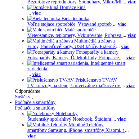
Bezdrôtové reproduktory,
Soundbary,
Mikro/Mi
...
viac
Domáce kiná
...
viac
Biela technika
Voľne stojace spotrebiče,
Vstavané spotreb
...
viac
Malé spotrebiče
Meteostanice, teplomery,
Vykurovanie,
Príprava
...
viac
Multimédiá a zábava
Filmy,
Pamäťové karty,
USB kľúče,
Externé
...
viac
Fotoaparáty a kamery
Fotoaparáty,
Kamery,
Ďalekohľady,
Fotopasce,
...
viac
Inteligentné smart
zariadenia.
...
viac
Príslušenstvo TV/AV
TV konzoly na stenu,
Univerzálne diaľkové ov
...
viac
Odporúčame:
Sušičky
, ...
Počítače a smartfóny
Počítače a smartfóny
Notebooky
Študentský spoľahlivý Notebook,
Štúdium
...
viac
Mobilné Telefóny
smartfóny Samsung,
iPhone,
smartfóny Xiaomi,
t
...
viac