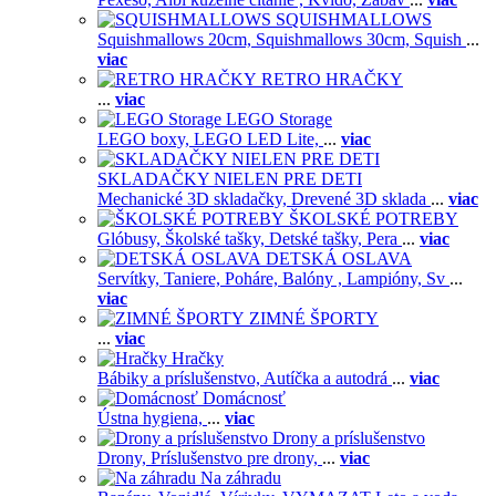
SQUISHMALLOWS
Squishmallows 20cm,
Squishmallows 30cm,
Squish
...
viac
RETRO HRAČKY
...
viac
LEGO Storage
LEGO boxy,
LEGO LED Lite,
...
viac
SKLADAČKY NIELEN PRE DETI
Mechanické 3D skladačky,
Drevené 3D sklada
...
viac
ŠKOLSKÉ POTREBY
Glóbusy,
Školské tašky,
Detské tašky,
Pera
...
viac
DETSKÁ OSLAVA
Servítky,
Taniere,
Poháre,
Balóny ,
Lampióny,
Sv
...
viac
ZIMNÉ ŠPORTY
...
viac
Hračky
Bábiky a príslušenstvo,
Autíčka a autodrá
...
viac
Domácnosť
Ústna hygiena,
...
viac
Drony a príslušenstvo
Drony,
Príslušenstvo pre drony,
...
viac
Na záhradu