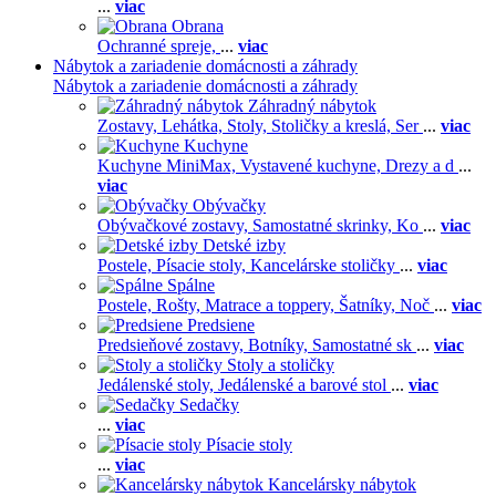
...
viac
Obrana
Ochranné spreje,
...
viac
Nábytok a zariadenie domácnosti a záhrady
Nábytok a zariadenie domácnosti a záhrady
Záhradný nábytok
Zostavy,
Lehátka,
Stoly,
Stoličky a kreslá,
Ser
...
viac
Kuchyne
Kuchyne MiniMax,
Vystavené kuchyne,
Drezy a d
...
viac
Obývačky
Obývačkové zostavy,
Samostatné skrinky,
Ko
...
viac
Detské izby
Postele,
Písacie stoly,
Kancelárske stoličky
...
viac
Spálne
Postele,
Rošty,
Matrace a toppery,
Šatníky,
Noč
...
viac
Predsiene
Predsieňové zostavy,
Botníky,
Samostatné sk
...
viac
Stoly a stoličky
Jedálenské stoly,
Jedálenské a barové stol
...
viac
Sedačky
...
viac
Písacie stoly
...
viac
Kancelársky nábytok