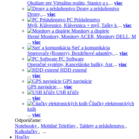
Okuliare pre Virtuálnu realitu,
Stanice a s
...
viac
Drony a príslušenstvo
Drony,
...
viac
PC Príslušenstvo
Myši,
Klávesnice,
Klávesnica + myš,
Tašky k
...
viac
Monitory a displeje
Herné Monitory,
Monitory ACER,
Monitory DELL,
M
...
viac
Sieť a komunikácia
Smerovače (Routery),
Bezdrôtové adaptéry,
...
viac
PC Software
Operačné systémy,
Kancelárske balíky,
Ant
...
viac
HDD externé
...
viac
GPS navigácie
GPS navigácie,
...
viac
USB kľúče
...
viac
Čítačky elektronických
kníh
...
viac
Odporúčame:
Notebooky
,
Mobilné Telefóny
,
Tablety a príslušenstvo
,
Kalkulačky
, ...
Hračky