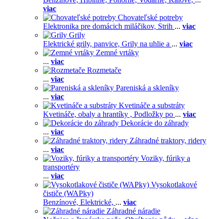
viac
Chovateľské potreby
Elektronika pre domácich miláčikov,
Strih
...
viac
Grily
Elektrické grily, panvice,
Grily na uhlie a
...
viac
Zemné vrtáky
...
viac
Rozmetače
...
viac
Pareniská a skleníky
...
viac
Kvetináče a substráty
Kvetináče, obaly a hrantíky ,
Podložky po
...
viac
Dekorácie do záhrady
...
viac
Záhradné traktory, ridery
...
viac
Voziky, fúriky a
transportéry
...
viac
Vysokotlakové
čističe (WAPky)
Benzínové,
Elektrické,
...
viac
Záhradné náradie