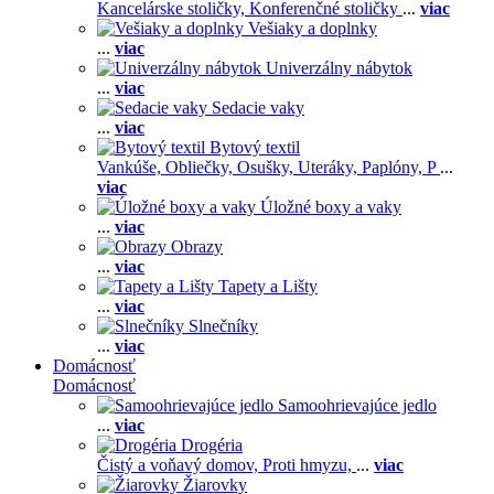
Kancelárske stoličky,
Konferenčné stoličky
...
viac
Vešiaky a doplnky
...
viac
Univerzálny nábytok
...
viac
Sedacie vaky
...
viac
Bytový textil
Vankúše,
Obliečky,
Osušky,
Uteráky,
Paplóny,
P
...
viac
Úložné boxy a vaky
...
viac
Obrazy
...
viac
Tapety a Lišty
...
viac
Slnečníky
...
viac
Domácnosť
Domácnosť
Samoohrievajúce jedlo
...
viac
Drogéria
Čistý a voňavý domov,
Proti hmyzu,
...
viac
Žiarovky