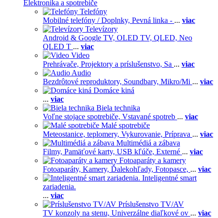
Elektronika a spotrebiče
Telefóny
Mobilné telefóny / Doplnky,
Pevná linka -
...
viac
Televízory
Android & Google TV,
OLED TV,
QLED, Neo
QLED T
...
viac
Video
Prehrávače,
Projektory a príslušenstvo,
Sa
...
viac
Audio
Bezdrôtové reproduktory,
Soundbary,
Mikro/Mi
...
viac
Domáce kiná
...
viac
Biela technika
Voľne stojace spotrebiče,
Vstavané spotreb
...
viac
Malé spotrebiče
Meteostanice, teplomery,
Vykurovanie,
Príprava
...
viac
Multimédiá a zábava
Filmy,
Pamäťové karty,
USB kľúče,
Externé
...
viac
Fotoaparáty a kamery
Fotoaparáty,
Kamery,
Ďalekohľady,
Fotopasce,
...
viac
Inteligentné smart
zariadenia.
...
viac
Príslušenstvo TV/AV
TV konzoly na stenu,
Univerzálne diaľkové ov
...
viac