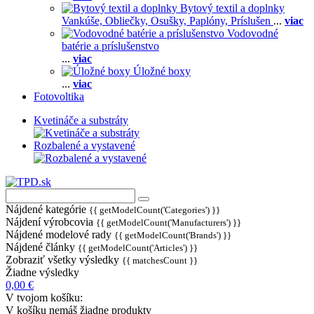
Bytový textil a doplnky
Vankúše,
Obliečky,
Osušky,
Paplóny,
Príslušen
...
viac
Vodovodné
batérie a príslušenstvo
...
viac
Úložné boxy
...
viac
Fotovoltika
Kvetináče a substráty
Rozbalené a vystavené
Nájdené kategórie
{{ getModelCount('Categories') }}
Nájdení výrobcovia
{{ getModelCount('Manufacturers') }}
Nájdené modelové rady
{{ getModelCount('Brands') }}
Nájdené články
{{ getModelCount('Articles') }}
Zobraziť všetky výsledky
{{ matchesCount }}
Žiadne výsledky
0,00 €
V tvojom košíku:
V košíku nemáš žiadne produkty