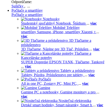
Odporúčame:
Sušičky
, ...
Počítače a smartfóny
Počítače a smartfóny
Notebooky
Študentský spoľahlivý Notebook,
Štúdium
...
viac
Mobilné Telefóny
smartfóny Samsung,
iPhone,
smartfóny Xiaomi,
t
...
viac
3D Tlačiarne a
príslušenstvo
3D Tlačiarne,
Náplne pre 3D Tlač,
Príslušen
...
viac
Tlačiarne a
Kancelárske potreby
SUPER Dopredaj EPSON TANK,
Tlačiarne,
Tankové
...
viac
Tablety a príslušenstvo
Tablety,
Púzdra,
Príslušenstvo pre tablety,
...
viac
Počítače
All in one PC,
Zostavy PC,
Mini PC,
...
viac
Gaming
Gaming PC a notebooky,
Gaming monitory a pro
...
viac
Nositeľná elektronika
Detské smart hodinky,
Smart náramky,
Smart h
...
viac