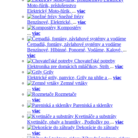
Moto-fúrik, príslušenstvo
Elektrický Moto-fúrik,
...
viac
Snežné frézy
Benzínové,
Elektrické,
...
viac
Kompostéry
...
viac
Čerpadlá, fontány, závlahové systémy a vodárne
Benzínové,
Hlbinné,
Ponorné,
Vodárne,
Kalové,
...
viac
Chovateľské potreby
Elektronika pre domácich miláčikov,
Strih
...
viac
Grily
Elektrické grily, panvice,
Grily na uhlie a
...
viac
Zemné vrtáky
...
viac
Rozmetače
...
viac
Pareniská a skleníky
...
viac
Kvetináče a substráty
Kvetináče, obaly a hrantíky ,
Podložky po
...
viac
Dekorácie do záhrady
...
viac