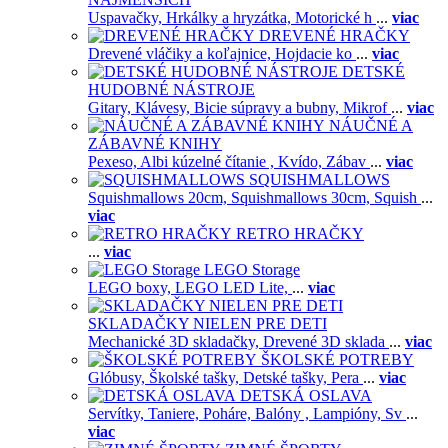
Uspavačky,
Hrkálky a hryzátka,
Motorické h
...
viac
DREVENÉ HRAČKY
Drevené vláčiky a koľajnice,
Hojdacie ko
...
viac
DETSKÉ
HUDOBNÉ NÁSTROJE
Gitary,
Klávesy,
Bicie súpravy a bubny,
Mikrof
...
viac
NÁUČNÉ A
ZÁBAVNÉ KNIHY
Pexeso,
Albi kúzelné čítanie ,
Kvído,
Zábav
...
viac
SQUISHMALLOWS
Squishmallows 20cm,
Squishmallows 30cm,
Squish
...
viac
RETRO HRAČKY
...
viac
LEGO Storage
LEGO boxy,
LEGO LED Lite,
...
viac
SKLADAČKY NIELEN PRE DETI
Mechanické 3D skladačky,
Drevené 3D sklada
...
viac
ŠKOLSKÉ POTREBY
Glóbusy,
Školské tašky,
Detské tašky,
Pera
...
viac
DETSKÁ OSLAVA
Servítky,
Taniere,
Poháre,
Balóny ,
Lampióny,
Sv
...
viac