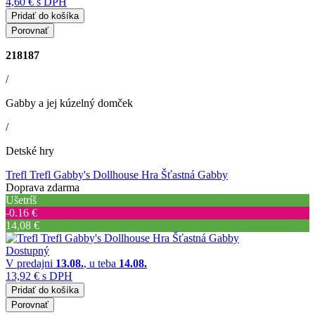
4,60 €
s DPH
Pridať do košíka
Porovnať
218187
/
Gabby a jej kúzelný domček
/
Detské hry
Trefl Trefl Gabby's Dollhouse Hra Šťastná Gabby
Doprava zdarma
Ušetríš
‐0.16 €
14,08 €
Dostupný
V predajni
13.08.
, u teba
14.08.
13,92 €
s DPH
Pridať do košíka
Porovnať