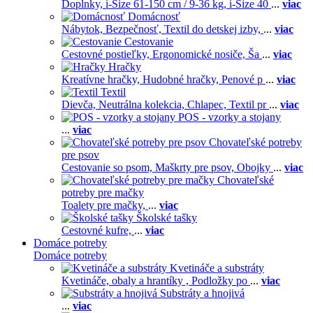
Doplnky,
i-Size 61-150 cm / 9-36 kg,
i-Size 40
...
viac
Domácnosť
Nábytok,
Bezpečnosť,
Textil do detskej izby,
...
viac
Cestovanie
Cestovné postieľky,
Ergonomické nosiče,
Ša
...
viac
Hračky
Kreatívne hračky,
Hudobné hračky,
Penové p
...
viac
Textil
Dievča,
Neutrálna kolekcia,
Chlapec,
Textil pr
...
viac
POS - vzorky a stojany
...
viac
Chovateľské potreby
pre psov
Cestovanie so psom,
Maškrty pre psov,
Obojky
...
viac
Chovateľské
potreby pre mačky
Toalety pre mačky,
...
viac
Školské tašky
Cestovné kufre,
...
viac
Domáce potreby
Domáce potreby
Kvetináče a substráty
Kvetináče, obaly a hrantíky ,
Podložky po
...
viac
Substráty a hnojivá
...
viac