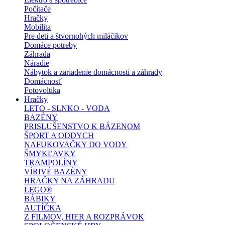
Počítače
Hračky
Mobilita
Pre deti a štvornohých miláčikov
Domáce potreby
Záhrada
Náradie
Nábytok a zariadenie domácnosti a záhrady
Domácnosť
Fotovoltika
Hračky
LETO - SLNKO - VODA
BAZÉNY
PRISLUŠENSTVO K BÁZENOM
ŠPORT A ODDYCH
NAFUKOVAČKY DO VODY
ŠMYKĽAVKY
TRAMPOLÍNY
VÍRIVÉ BAZÉNY
HRAČKY NA ZÁHRADU
LEGO®
BÁBIKY
AUTÍČKA
Z FILMOV, HIER A ROZPRÁVOK