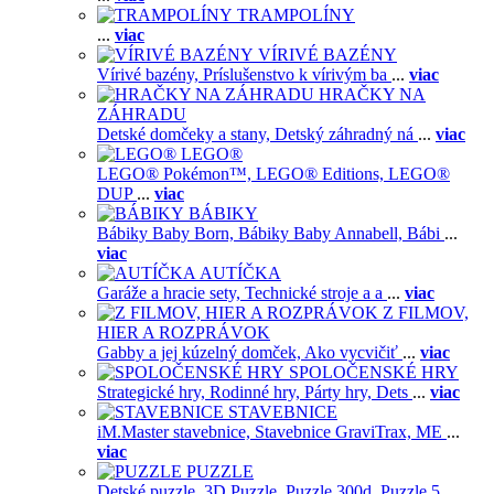
TRAMPOLÍNY
...
viac
VÍRIVÉ BAZÉNY
Vírivé bazény,
Príslušenstvo k vírivým ba
...
viac
HRAČKY NA
ZÁHRADU
Detské domčeky a stany,
Detský záhradný ná
...
viac
LEGO®
LEGO® Pokémon™,
LEGO® Editions,
LEGO®
DUP
...
viac
BÁBIKY
Bábiky Baby Born,
Bábiky Baby Annabell,
Bábi
...
viac
AUTÍČKA
Garáže a hracie sety,
Technické stroje a a
...
viac
Z FILMOV,
HIER A ROZPRÁVOK
Gabby a jej kúzelný domček,
Ako vycvičiť
...
viac
SPOLOČENSKÉ HRY
Strategické hry,
Rodinné hry,
Párty hry,
Dets
...
viac
STAVEBNICE
iM.Master stavebnice,
Stavebnice GraviTrax,
ME
...
viac
PUZZLE
Detské puzzle,
3D Puzzle,
Puzzle 300d,
Puzzle 5
...