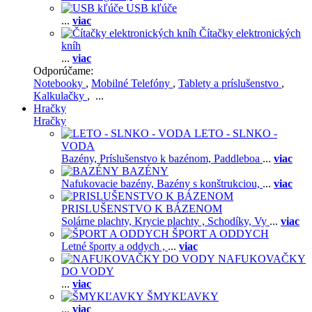
USB kľúče
...
viac
Čítačky elektronických
kníh
...
viac
Odporúčame:
Notebooky
,
Mobilné Telefóny
,
Tablety a príslušenstvo
,
Kalkulačky
, ...
Hračky
Hračky
LETO - SLNKO -
VODA
Bazény,
Príslušenstvo k bazénom,
Paddleboa
...
viac
BAZÉNY
Nafukovacie bazény,
Bazény s konštrukciou,
...
viac
PRISLUŠENSTVO K BÁZENOM
Solárne plachty,
Krycie plachty ,
Schodíky,
Vy
...
viac
ŠPORT A ODDYCH
Letné športy a oddych ,
...
viac
NAFUKOVAČKY
DO VODY
...
viac
ŠMYKĽAVKY
...
viac