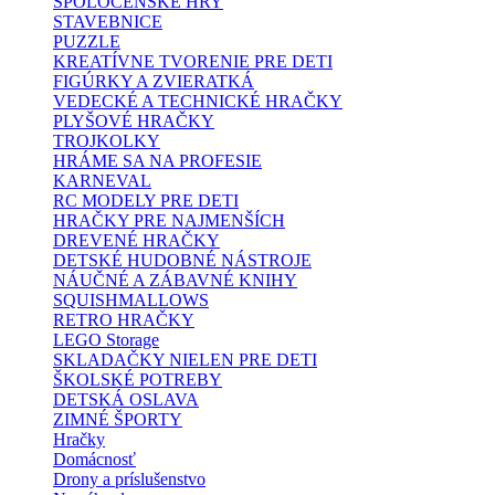
SPOLOČENSKÉ HRY
STAVEBNICE
PUZZLE
KREATÍVNE TVORENIE PRE DETI
FIGÚRKY A ZVIERATKÁ
VEDECKÉ A TECHNICKÉ HRAČKY
PLYŠOVÉ HRAČKY
TROJKOLKY
HRÁME SA NA PROFESIE
KARNEVAL
RC MODELY PRE DETI
HRAČKY PRE NAJMENŠÍCH
DREVENÉ HRAČKY
DETSKÉ HUDOBNÉ NÁSTROJE
NÁUČNÉ A ZÁBAVNÉ KNIHY
SQUISHMALLOWS
RETRO HRAČKY
LEGO Storage
SKLADAČKY NIELEN PRE DETI
ŠKOLSKÉ POTREBY
DETSKÁ OSLAVA
ZIMNÉ ŠPORTY
Hračky
Domácnosť
Drony a príslušenstvo