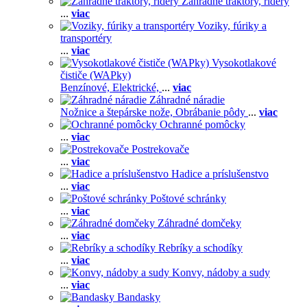
Záhradné traktory, ridery
...
viac
Voziky, fúriky a
transportéry
...
viac
Vysokotlakové
čističe (WAPky)
Benzínové,
Elektrické,
...
viac
Záhradné náradie
Nožnice a štepárske nože,
Obrábanie pôdy
...
viac
Ochranné pomôcky
...
viac
Postrekovače
...
viac
Hadice a príslušenstvo
...
viac
Poštové schránky
...
viac
Záhradné domčeky
...
viac
Rebríky a schodíky
...
viac
Konvy, nádoby a sudy
...
viac
Bandasky