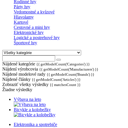
Rodinné hry
Párty hry
Vedomostné a kvízové
Hlavolamy
Kartové
Cestovné a mini hry
Elektronické hry
Logické a postrehové hry
Športové hry
Nájdené kategórie
{{ getModelCount('Categories') }}
Nájdení výrobcovia
{{ getModelCount('Manufacturers') }}
Nájdené modelové rady
{{ getModelCount('Brands') }}
Nájdené články
{{ getModelCount('Articles') }}
Zobraziť všetky výsledky
{{ matchesCount }}
Žiadne výsledky
Výbava na leto
Bicykle a kolobežky
Elektronika a spotrebiče