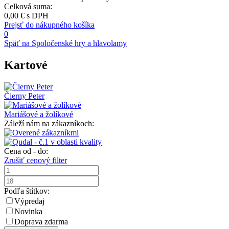
Celková suma:
0,00 €
s DPH
Prejsť do nákupného košíka
0
Späť na Spoločenské hry a hlavolamy
Kartové
Čierny Peter
Mariášové a žolíkové
Záleží nám na zákazníkoch:
Cena od - do:
Zrušiť cenový filter
Podľa štítkov:
Výpredaj
Novinka
Doprava zdarma