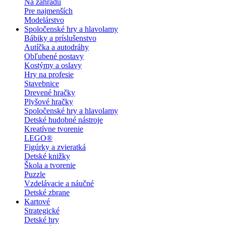
Na záhradu
Pre najmenších
Modelárstvo
Spoločenské hry a hlavolamy
Bábiky a príslušenstvo
Autíčka a autodráhy
Obľubené postavy
Kostýmy a oslavy
Hry na profesie
Stavebnice
Drevené hračky
Plyšové hračky
Spoločenské hry a hlavolamy
Detské hudobné nástroje
Kreatívne tvorenie
LEGO®
Figúrky a zvieratká
Detské knižky
Škola a tvorenie
Puzzle
Vzdelávacie a náučné
Detské zbrane
Kartové
Strategické
Detské hry