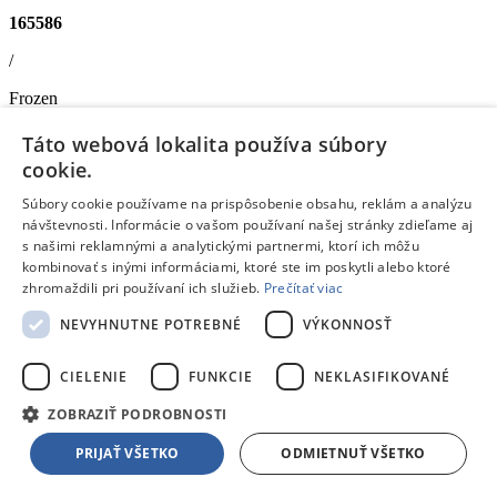
165586
/
Frozen
/
Táto webová lokalita používa súbory
cookie.
Kartové
Súbory cookie používame na prispôsobenie obsahu, reklám a analýzu
Dino toys Dino FROZEN II Čierny Peter
návštevnosti. Informácie o vašom používaní našej stránky zdieľame aj
Doprava zdarma
s našimi reklamnými a analytickými partnermi, ktorí ich môžu
Ušetríš
kombinovať s inými informáciami, ktoré ste im poskytli alebo ktoré
‐4%
zhromaždili pri používaní ich služieb.
Prečítať viac
2,48 €
NEVYHNUTNE POTREBNÉ
VÝKONNOSŤ
Dostupný
V predajni
13.08.
, u teba
14.08.
2,36 €
s DPH
CIELENIE
FUNKCIE
NEKLASIFIKOVANÉ
Pridať do košíka
ZOBRAZIŤ PODROBNOSTI
Porovnať
PRIJAŤ VŠETKO
ODMIETNUŤ VŠETKO
188613
/