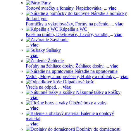
Párty
Tortové sviečky a fontány,
Napichovátka,
...
viac
Náradie a pomôcky
do kuchyne
Formičky a vykrajovačky,
Formy na pečenie,
...
viac
Kúpelňa a WC
Koše na prádlo,
Dávkovače,
Lavóry, vandle,
...
viac
Zaváranie
...
viac
Sušiaky
...
viac
Žehlenie
Poťahy na žehliace dosky,
Žehliace dosky,
...
viac
Náradie na upratovanie
Vedrá ,
Mopy a mopové sety,
Hubky a drôtenky
...
viac
Odpadkové koše
Vrecia na odpad,
...
viac
Nákupné tašky a košíky
...
viac
Úložné boxy a vaky
...
viac
Balenie a obalový
material
...
viac
Doplnky do domácnosti