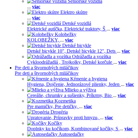
Seniorské vozidlá
...
viac
Elektro skútre
...
viac
Detské vozidlá
Elektrické autíčka,
Elektrické traktory,
Š
...
viac
Kolobežky
KOLOBEŽKY,
...
viac
Detské bicykle
Detské bicykle 10",
Detské bicykle 12",
Dets
...
viac
Odrážadla a vozítka
Cykloodrážadlá ,
Trojkolky,
Detské korčule
...
viac
Pre deti a štvornohých miláčikov
Pre deti a štvornohých miláčikov
Kŕmenie a hygiena
Hygiena,
Dojčenie,
Jednorázové plienky,
Jeden
...
viac
Mlieko a výživa
Cereálie, chrumky a sušienky,
Príkrmy,
Bio
...
viac
Kozmetika
Pre mamičky,
Pre detičky,
...
viac
Drogéria
Upratovanie,
Prípravky proti hmyzu,
...
viac
Kočíky
Doplnky ku kočíkom,
Kombinované kočíky,
S
...
viac
Autosedačky