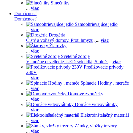
Slnečníky
...
viac
Domácnosť
Domácnosť
Samoohrievajúce jedlo
...
viac
Drogéria
Čistý a voňavý domov,
Proti hmyzu,
...
viac
Žiarovky
...
viac
Svetelné zdroje
Vianočné osvetlenie,
LED svietidlá,
Stolné
...
viac
Predlžovacie prívody
230V
...
viac
Spínacie Hodiny , merače
...
viac
Domové zvončeky
...
viac
Domáce videovrátniky
...
viac
Elektroinštalačný materiál
...
viac
Zámky, vložky trezory
...
viac