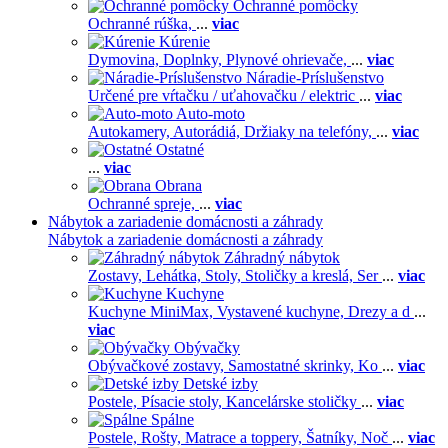
Ochranné pomôcky
Ochranné rúška,
...
viac
Kúrenie
Dymovina,
Doplnky,
Plynové ohrievače,
...
viac
Náradie-Príslušenstvo
Určené pre vŕtačku / uťahovačku / elektric
...
viac
Auto-moto
Autokamery,
Autorádiá,
Držiaky na telefóny,
...
viac
Ostatné
...
viac
Obrana
Ochranné spreje,
...
viac
Nábytok a zariadenie domácnosti a záhrady
Nábytok a zariadenie domácnosti a záhrady
Záhradný nábytok
Zostavy,
Lehátka,
Stoly,
Stoličky a kreslá,
Ser
...
viac
Kuchyne
Kuchyne MiniMax,
Vystavené kuchyne,
Drezy a d
...
viac
Obývačky
Obývačkové zostavy,
Samostatné skrinky,
Ko
...
viac
Detské izby
Postele,
Písacie stoly,
Kancelárske stoličky
...
viac
Spálne
Postele,
Rošty,
Matrace a toppery,
Šatníky,
Noč
...
viac