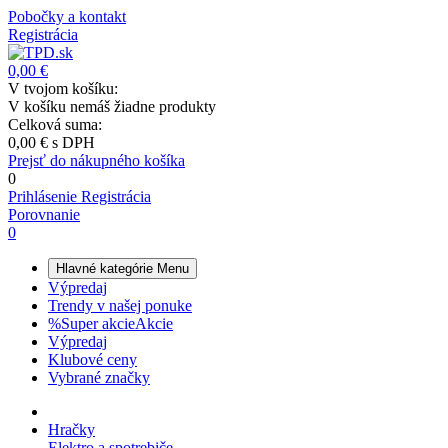
Pobočky a kontakt
Registrácia
0,00 €
V tvojom košíku:
V košíku nemáš žiadne produkty
Celková suma:
0,00 €
s DPH
Prejsť do nákupného košíka
0
Prihlásenie
Registrácia
Porovnanie
0
Hlavné kategórie
Menu
Výpredaj
Trendy v našej ponuke
%
Super akcie
Akcie
Výpredaj
Klubové ceny
Vybrané značky
Hračky
Elektro a spotrebiče