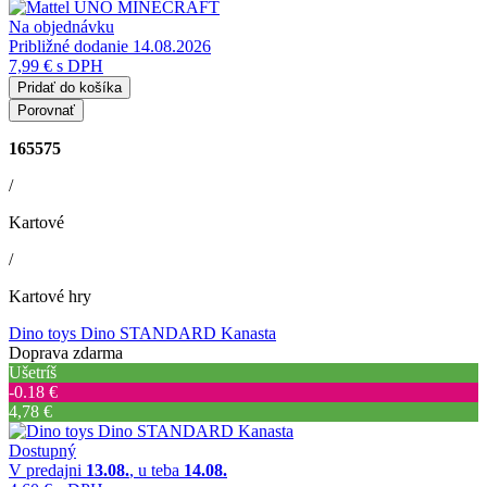
Na objednávku
Približné dodanie 14.08.2026
7,99 €
s DPH
Pridať do košíka
Porovnať
165575
/
Kartové
/
Kartové hry
Dino toys Dino STANDARD Kanasta
Doprava zdarma
Ušetríš
‐0.18 €
4,78 €
Dostupný
V predajni
13.08.
, u teba
14.08.