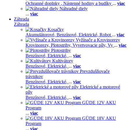
Ochranné doplnky ,
Nástenné hodiny a budíky
...
viac
Náhradné diely
...
viac
Záhrada
Záhrada
Kosačky
Akumulátorové,
Benzínové,
Elektrické,
Robot
...
viac
Vyžínače a Krovinorezy
Krovinorezy,
Plotostrihy,
Vyvetvovacie píly,
Vy
...
viac
Plotostrihy
Benzínové,
Elektrické,
...
viac
Kultivátory
Benzínové,
Elektrické,
...
viac
Prevzdušňovače
trávnikov
Benzínové,
Elektrické,
...
viac
Elektrické a motorové
píly
Benzínové,
Elektrické,
...
viac
GÜDE 12V AKU
Program
...
viac
GÜDE 18V AKU
Program
...
viac