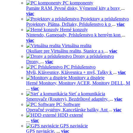
PC komponenty
Pamäte RAM,
Pevné disky,
Výmenné kity a boxy
...
viac
Projektory a príslušenstvo
Projektory,
Plátna,
Držiaky,
Príslušenstvo k p
...
viac
Herné konzoly
Nintendo,
Gamepady,
Príslušenstvo k herným kon
...
viac
Virtuálna realita
Okuliare pre Virtuálnu realitu,
Stanice a s
...
viac
Drony a príslušenstvo
Drony,
...
viac
PC Príslušenstvo
Myši,
Klávesnice,
Klávesnica + myš,
Tašky k
...
viac
Monitory a displeje
Herné Monitory,
Monitory ACER,
Monitory DELL,
M
...
viac
Sieť a komunikácia
Smerovače (Routery),
Bezdrôtové adaptéry,
...
viac
PC Software
Operačné systémy,
Kancelárske balíky,
Ant
...
viac
HDD externé
...
viac
GPS navigácie
GPS navigácie,
...
viac