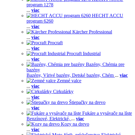
program 1278
...
viac
HECHT ACCU
program 6260
...
viac
Kärcher Professional
...
viac
Procraft
...
viac
Procraft Industrial
...
viac
Bazény, Chémia pre
bazény
Bazény,
Vírivé bazény,
Detské bazény,
Chém
...
viac
Zemné valce
...
viac
Cirkulárky
...
viac
Štiepačky na drevo
...
viac
Fukáre a vysávače na líste
Benzínové,
Elektrické,
...
viac
Kozy na drevo
...
viac
Elektrický