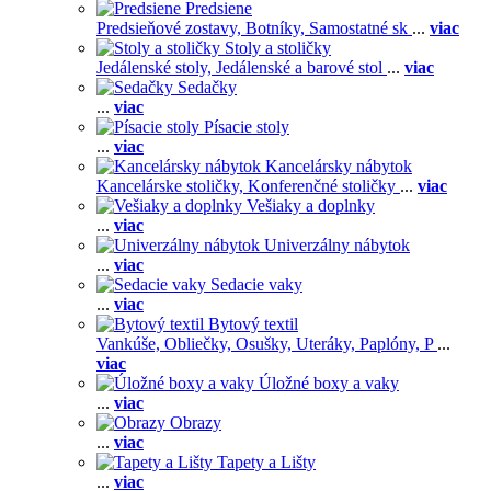
Predsiene
Predsieňové zostavy,
Botníky,
Samostatné sk
...
viac
Stoly a stoličky
Jedálenské stoly,
Jedálenské a barové stol
...
viac
Sedačky
...
viac
Písacie stoly
...
viac
Kancelársky nábytok
Kancelárske stoličky,
Konferenčné stoličky
...
viac
Vešiaky a doplnky
...
viac
Univerzálny nábytok
...
viac
Sedacie vaky
...
viac
Bytový textil
Vankúše,
Obliečky,
Osušky,
Uteráky,
Paplóny,
P
...
viac
Úložné boxy a vaky
...
viac
Obrazy
...
viac
Tapety a Lišty
...
viac