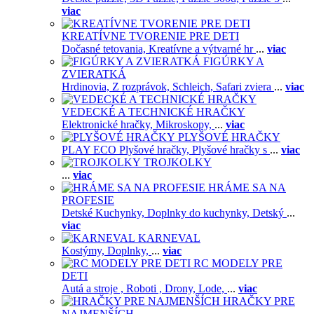
viac
KREATÍVNE TVORENIE PRE DETI
Dočasné tetovania,
Kreatívne a výtvarné hr
...
viac
FIGÚRKY A
ZVIERATKÁ
Hrdinovia,
Z rozprávok,
Schleich,
Safari zviera
...
viac
VEDECKÉ A TECHNICKÉ HRAČKY
Elektronické hračky,
Mikroskopy,
...
viac
PLYŠOVÉ HRAČKY
PLAY ECO Plyšové hračky,
Plyšové hračky s
...
viac
TROJKOLKY
...
viac
HRÁME SA NA
PROFESIE
Detské Kuchynky,
Doplnky do kuchynky,
Detský
...
viac
KARNEVAL
Kostýmy,
Doplnky,
...
viac
RC MODELY PRE
DETI
Autá a stroje ,
Roboti ,
Drony,
Lode,
...
viac
HRAČKY PRE
NAJMENŠÍCH