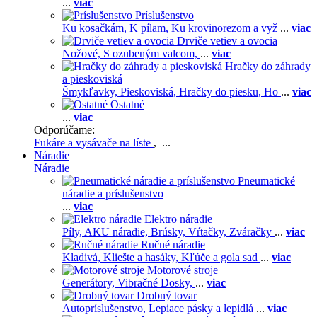
...
viac
Príslušenstvo
Ku kosačkám,
K pílam,
Ku krovinorezom a vyž
...
viac
Drviče vetiev a ovocia
Nožové,
S ozubeným valcom,
...
viac
Hračky do záhrady
a pieskoviská
Šmykľavky,
Pieskoviská,
Hračky do piesku,
Ho
...
viac
Ostatné
...
viac
Odporúčame:
Fukáre a vysávače na líste
, ...
Náradie
Náradie
Pneumatické
náradie a príslušenstvo
...
viac
Elektro náradie
Píly,
AKU náradie,
Brúsky,
Vŕtačky,
Zváračky
...
viac
Ručné náradie
Kladivá,
Kliešte a hasáky,
Kľúče a gola sad
...
viac
Motorové stroje
Generátory,
Vibračné Dosky,
...
viac
Drobný tovar
Autopríslušenstvo,
Lepiace pásky a lepidlá
...
viac