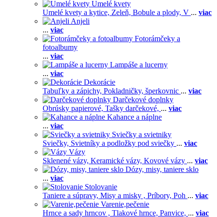
Umelé kvety
Umelé kvety a kytice,
Zeleň,
Bobule a plody,
V
...
viac
Anjeli
...
viac
Fotorámčeky a
fotoalbumy
...
viac
Lampáše a lucerny
...
viac
Dekorácie
Tabuľky a zápichy,
Pokladničky, šperkovnic
...
viac
Darčekové doplnky
Obrúsky papierové,
Tašky darčekové,
...
viac
Kahance a náplne
...
viac
Sviečky a svietniky
Sviečky,
Svietníky a podložky pod sviečky
...
viac
Vázy
Sklenené vázy,
Keramické vázy,
Kovové vázy
...
viac
Dózy, misy, taniere sklo
...
viac
Stolovanie
Taniere a súpravy,
Misy a misky ,
Príbory,
Poh
...
viac
Varenie,pečenie
Hrnce a sady hrncov ,
Tlakové hrnce,
Panvice,
...
viac