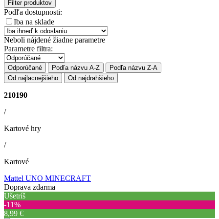
Filter produktov
Podľa dostupnosti:
Iba na sklade
Neboli nájdené žiadne parametre
Parametre filtra:
Odporúčané
Podľa názvu A-Z
Podľa názvu Z-A
Od najlacnejšieho
Od najdrahšieho
210190
/
Kartové hry
/
Kartové
Mattel UNO MINECRAFT
Doprava zdarma
Ušetríš
‐11%
8,99 €