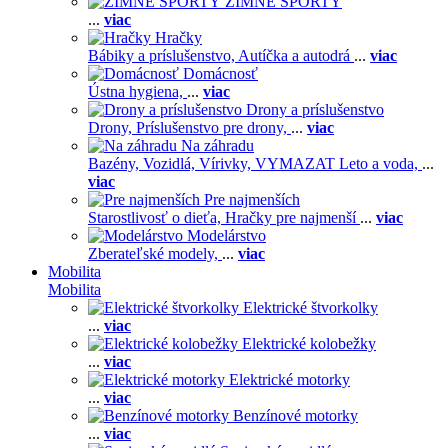
ZIMNÉ ŠPORTY
...
viac
Hračky
Bábiky a príslušenstvo,
Autíčka a autodrá
...
viac
Domácnosť
Ústna hygiena,
...
viac
Drony a príslušenstvo
Drony,
Príslušenstvo pre drony,
...
viac
Na záhradu
Bazény,
Vozidlá,
Vírivky,
VYMAZAT Leto a voda,
...
viac
Pre najmenších
Starostlivosť o dieťa,
Hračky pre najmenší
...
viac
Modelárstvo
Zberateľské modely,
...
viac
Mobilita
Mobilita
Elektrické štvorkolky
...
viac
Elektrické kolobežky
...
viac
Elektrické motorky
...
viac
Benzínové motorky
...
viac