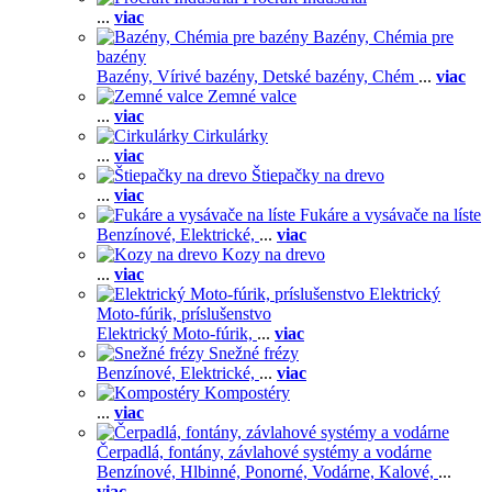
...
viac
Bazény, Chémia pre
bazény
Bazény,
Vírivé bazény,
Detské bazény,
Chém
...
viac
Zemné valce
...
viac
Cirkulárky
...
viac
Štiepačky na drevo
...
viac
Fukáre a vysávače na líste
Benzínové,
Elektrické,
...
viac
Kozy na drevo
...
viac
Elektrický
Moto-fúrik, príslušenstvo
Elektrický Moto-fúrik,
...
viac
Snežné frézy
Benzínové,
Elektrické,
...
viac
Kompostéry
...
viac
Čerpadlá, fontány, závlahové systémy a vodárne
Benzínové,
Hlbinné,
Ponorné,
Vodárne,
Kalové,
...
viac