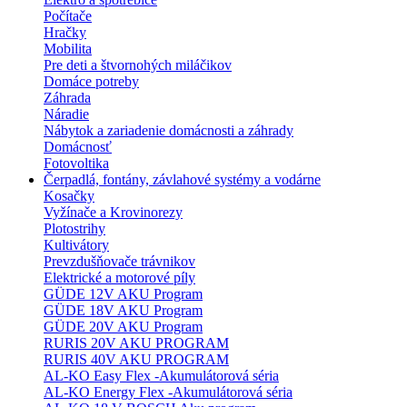
Počítače
Hračky
Mobilita
Pre deti a štvornohých miláčikov
Domáce potreby
Záhrada
Náradie
Nábytok a zariadenie domácnosti a záhrady
Domácnosť
Fotovoltika
Čerpadlá, fontány, závlahové systémy a vodárne
Kosačky
Vyžínače a Krovinorezy
Plotostrihy
Kultivátory
Prevzdušňovače trávnikov
Elektrické a motorové píly
GÜDE 12V AKU Program
GÜDE 18V AKU Program
GÜDE 20V AKU Program
RURIS 20V AKU PROGRAM
RURIS 40V AKU PROGRAM
AL-KO Easy Flex -Akumulátorová séria
AL-KO Energy Flex -Akumulátorová séria