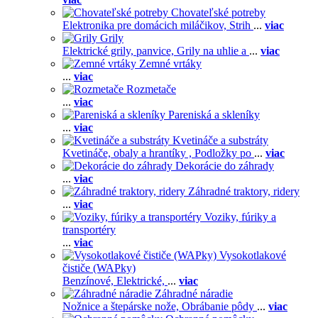
Chovateľské potreby
Elektronika pre domácich miláčikov,
Strih
...
viac
Grily
Elektrické grily, panvice,
Grily na uhlie a
...
viac
Zemné vrtáky
...
viac
Rozmetače
...
viac
Pareniská a skleníky
...
viac
Kvetináče a substráty
Kvetináče, obaly a hrantíky ,
Podložky po
...
viac
Dekorácie do záhrady
...
viac
Záhradné traktory, ridery
...
viac
Voziky, fúriky a
transportéry
...
viac
Vysokotlakové
čističe (WAPky)
Benzínové,
Elektrické,
...
viac
Záhradné náradie
Nožnice a štepárske nože,
Obrábanie pôdy
...
viac