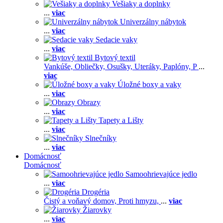
Vešiaky a doplnky
...
viac
Univerzálny nábytok
...
viac
Sedacie vaky
...
viac
Bytový textil
Vankúše,
Obliečky,
Osušky,
Uteráky,
Paplóny,
P
...
viac
Úložné boxy a vaky
...
viac
Obrazy
...
viac
Tapety a Lišty
...
viac
Slnečníky
...
viac
Domácnosť
Domácnosť
Samoohrievajúce jedlo
...
viac
Drogéria
Čistý a voňavý domov,
Proti hmyzu,
...
viac
Žiarovky
...
viac