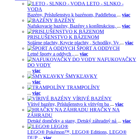
LETO - SLNKO -
VODA
Bazény,
Príslušenstvo k bazénom,
Paddleboa
...
viac
BAZÉNY
Nafukovacie bazény,
Bazény s konštrukciou,
...
viac
PRISLUŠENSTVO K BÁZENOM
Solárne plachty,
Krycie plachty ,
Schodíky,
Vy
...
viac
ŠPORT A ODDYCH
Letné športy a oddych ,
...
viac
NAFUKOVAČKY
DO VODY
...
viac
ŠMYKĽAVKY
...
viac
TRAMPOLÍNY
...
viac
VÍRIVÉ BAZÉNY
Vírivé bazény,
Príslušenstvo k vírivým ba
...
viac
HRAČKY NA
ZÁHRADU
Detské domčeky a stany,
Detský záhradný ná
...
viac
LEGO®
LEGO® Pokémon™,
LEGO® Editions,
LEGO®
DUP
...
viac