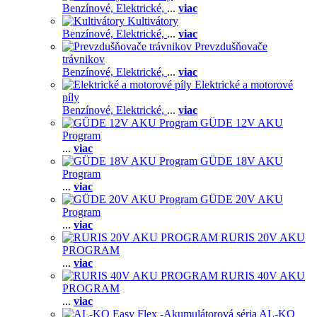
Benzínové,
Elektrické,
...
viac
Kultivátory
Benzínové,
Elektrické,
...
viac
Prevzdušňovače
trávnikov
Benzínové,
Elektrické,
...
viac
Elektrické a motorové
píly
Benzínové,
Elektrické,
...
viac
GÜDE 12V AKU
Program
...
viac
GÜDE 18V AKU
Program
...
viac
GÜDE 20V AKU
Program
...
viac
RURIS 20V AKU
PROGRAM
...
viac
RURIS 40V AKU
PROGRAM
...
viac
AL-KO