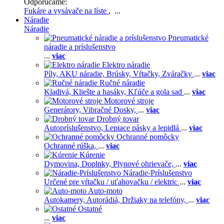
Odporúčame:
Fukáre a vysávače na líste
, ...
Náradie
Náradie
Pneumatické
náradie a príslušenstvo
...
viac
Elektro náradie
Píly,
AKU náradie,
Brúsky,
Vŕtačky,
Zváračky
...
viac
Ručné náradie
Kladivá,
Kliešte a hasáky,
Kľúče a gola sad
...
viac
Motorové stroje
Generátory,
Vibračné Dosky,
...
viac
Drobný tovar
Autopríslušenstvo,
Lepiace pásky a lepidlá
...
viac
Ochranné pomôcky
Ochranné rúška,
...
viac
Kúrenie
Dymovina,
Doplnky,
Plynové ohrievače,
...
viac
Náradie-Príslušenstvo
Určené pre vŕtačku / uťahovačku / elektric
...
viac
Auto-moto
Autokamery,
Autorádiá,
Držiaky na telefóny,
...
viac
Ostatné
...
viac