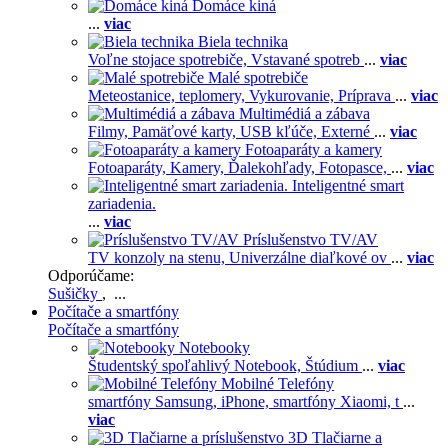
Domáce kiná
...
viac
Biela technika
Voľne stojace spotrebiče,
Vstavané spotreb
...
viac
Malé spotrebiče
Meteostanice, teplomery,
Vykurovanie,
Príprava
...
viac
Multimédiá a zábava
Filmy,
Pamäťové karty,
USB kľúče,
Externé
...
viac
Fotoaparáty a kamery
Fotoaparáty,
Kamery,
Ďalekohľady,
Fotopasce,
...
viac
Inteligentné smart
zariadenia.
...
viac
Príslušenstvo TV/AV
TV konzoly na stenu,
Univerzálne diaľkové ov
...
viac
Odporúčame:
Sušičky
, ...
Počítače a smartfóny
Počítače a smartfóny
Notebooky
Študentský spoľahlivý Notebook,
Štúdium
...
viac
Mobilné Telefóny
smartfóny Samsung,
iPhone,
smartfóny Xiaomi,
t
...
viac
3D Tlačiarne a