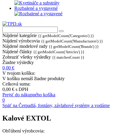
Rozbalené a vystavené
Nájdené kategórie
{{ getModelCount('Categories') }}
Nájdení výrobcovia
{{ getModelCount('Manufacturers') }}
Nájdené modelové rady
{{ getModelCount('Brands') }}
Nájdené články
{{ getModelCount('Articles') }}
Zobraziť všetky výsledky
{{ matchesCount }}
Žiadne výsledky
0,00 €
V tvojom košíku:
V košíku nemáš žiadne produkty
Celková suma:
0,00 €
s DPH
Prejsť do nákupného košíka
0
Späť na Čerpadlá, fontány, závlahové systémy a vodárne
Kalové EXTOL
Obľúbení výrobcovia: