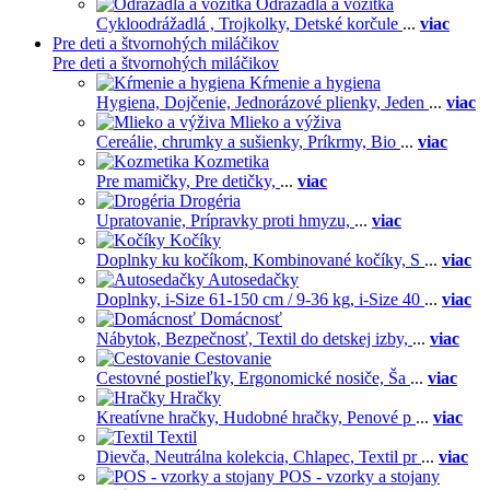
Odrážadla a vozítka
Cykloodrážadlá ,
Trojkolky,
Detské korčule
...
viac
Pre deti a štvornohých miláčikov
Pre deti a štvornohých miláčikov
Kŕmenie a hygiena
Hygiena,
Dojčenie,
Jednorázové plienky,
Jeden
...
viac
Mlieko a výživa
Cereálie, chrumky a sušienky,
Príkrmy,
Bio
...
viac
Kozmetika
Pre mamičky,
Pre detičky,
...
viac
Drogéria
Upratovanie,
Prípravky proti hmyzu,
...
viac
Kočíky
Doplnky ku kočíkom,
Kombinované kočíky,
S
...
viac
Autosedačky
Doplnky,
i-Size 61-150 cm / 9-36 kg,
i-Size 40
...
viac
Domácnosť
Nábytok,
Bezpečnosť,
Textil do detskej izby,
...
viac
Cestovanie
Cestovné postieľky,
Ergonomické nosiče,
Ša
...
viac
Hračky
Kreatívne hračky,
Hudobné hračky,
Penové p
...
viac
Textil
Dievča,
Neutrálna kolekcia,
Chlapec,
Textil pr
...
viac
POS - vzorky a stojany