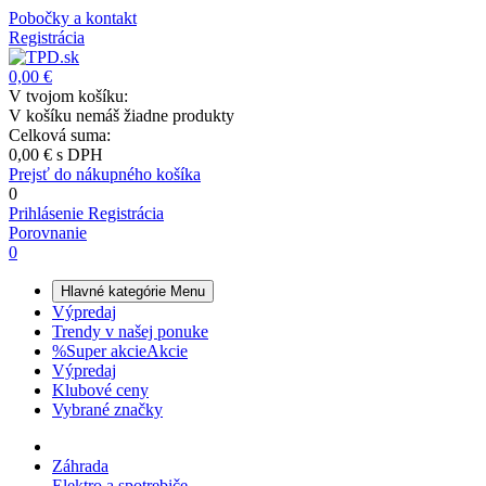
Pobočky a kontakt
Registrácia
0,00 €
V tvojom košíku:
V košíku nemáš žiadne produkty
Celková suma:
0,00 €
s DPH
Prejsť do nákupného košíka
0
Prihlásenie
Registrácia
Porovnanie
0
Hlavné kategórie
Menu
Výpredaj
Trendy v našej ponuke
%
Super akcie
Akcie
Výpredaj
Klubové ceny
Vybrané značky
Záhrada
Elektro a spotrebiče