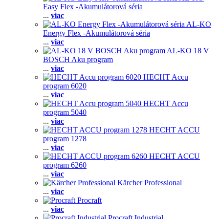
Easy Flex -Akumulátorová séria
...
viac
AL-KO
Energy Flex -Akumulátorová séria
...
viac
AL-KO 18 V
BOSCH Aku program
...
viac
HECHT Accu
program 6020
...
viac
HECHT Accu
program 5040
...
viac
HECHT ACCU
program 1278
...
viac
HECHT ACCU
program 6260
...
viac
Kärcher Professional
...
viac
Procraft
...
viac
Procraft Industrial