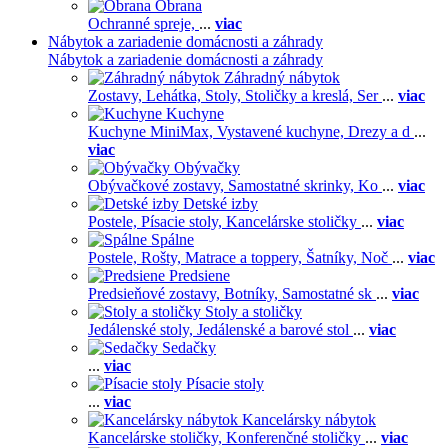
Obrana
Ochranné spreje,
...
viac
Nábytok a zariadenie domácnosti a záhrady
Nábytok a zariadenie domácnosti a záhrady
Záhradný nábytok
Zostavy,
Lehátka,
Stoly,
Stoličky a kreslá,
Ser
...
viac
Kuchyne
Kuchyne MiniMax,
Vystavené kuchyne,
Drezy a d
...
viac
Obývačky
Obývačkové zostavy,
Samostatné skrinky,
Ko
...
viac
Detské izby
Postele,
Písacie stoly,
Kancelárske stoličky
...
viac
Spálne
Postele,
Rošty,
Matrace a toppery,
Šatníky,
Noč
...
viac
Predsiene
Predsieňové zostavy,
Botníky,
Samostatné sk
...
viac
Stoly a stoličky
Jedálenské stoly,
Jedálenské a barové stol
...
viac
Sedačky
...
viac
Písacie stoly
...
viac
Kancelársky nábytok
Kancelárske stoličky,
Konferenčné stoličky
...
viac