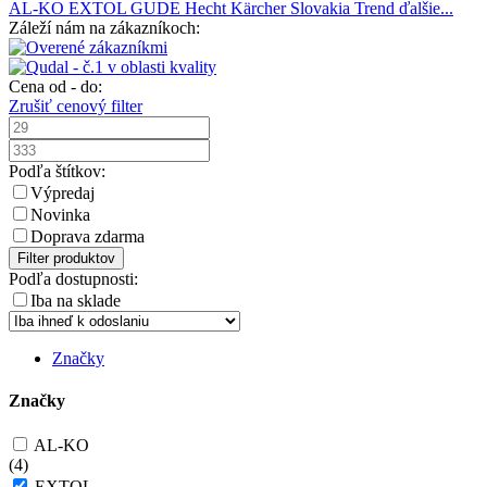
AL-KO
EXTOL
GUDE
Hecht
Kärcher
Slovakia Trend
ďalšie...
Záleží nám na zákazníkoch:
Cena od - do:
Zrušiť cenový filter
Podľa štítkov:
Výpredaj
Novinka
Doprava zdarma
Filter produktov
Podľa dostupnosti:
Iba na sklade
Značky
Značky
AL-KO
(
4
)
EXTOL