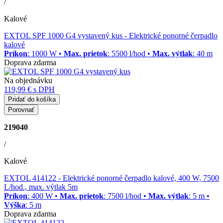
/
Kalové
EXTOL SPF 1000 G4 vystavený kus
- Elektrické ponorné čerpadlo
kalové
Príkon
: 1000 W •
Max. prietok
: 5500 l/hod •
Max. výtlak
: 40 m
Doprava zdarma
Na objednávku
119,99 €
s DPH
Pridať do košíka
Porovnať
219040
/
Kalové
EXTOL 414122
- Elektrické ponorné čerpadlo kalové, 400 W, 7500
L/hod., max. výtlak 5m
Príkon
: 400 W •
Max. prietok
: 7500 l/hod •
Max. výtlak
: 5 m •
Výška
: 5 m
Doprava zdarma