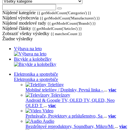
Nájdené kategórie
{{ getModelCount('Categories') }}
Nájdení výrobcovia
{{ getModelCount('Manufacturers') }}
Nájdené modelové rady
{{ getModelCount('Brands') }}
Nájdené články
{{ getModelCount('Articles') }}
Zobraziť všetky výsledky
{{ matchesCount }}
Žiadne výsledky
Výbava na leto
Bicykle a kolobežky
Elektronika a spotrebiče
Elektronika a spotrebiče
Telefóny
Mobilné telefóny / Doplnky,
Pevná linka -
...
viac
Televízory
Android & Google TV,
OLED TV,
QLED, Neo
QLED T
...
viac
Video
Prehrávače,
Projektory a príslušenstvo,
Sa
...
viac
Audio
Bezdrôtové reproduktory,
Soundbary,
Mikro/Mi
...
viac