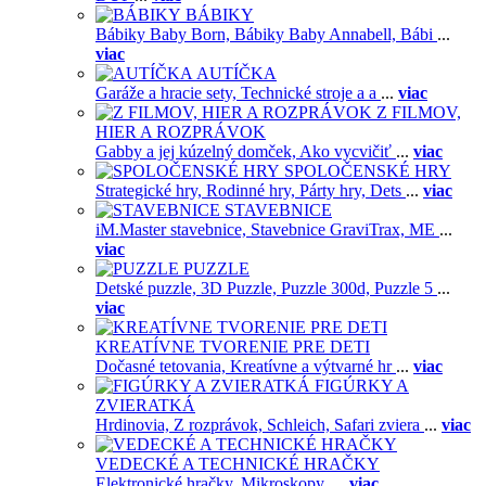
BÁBIKY
Bábiky Baby Born,
Bábiky Baby Annabell,
Bábi
...
viac
AUTÍČKA
Garáže a hracie sety,
Technické stroje a a
...
viac
Z FILMOV,
HIER A ROZPRÁVOK
Gabby a jej kúzelný domček,
Ako vycvičiť
...
viac
SPOLOČENSKÉ HRY
Strategické hry,
Rodinné hry,
Párty hry,
Dets
...
viac
STAVEBNICE
iM.Master stavebnice,
Stavebnice GraviTrax,
ME
...
viac
PUZZLE
Detské puzzle,
3D Puzzle,
Puzzle 300d,
Puzzle 5
...
viac
KREATÍVNE TVORENIE PRE DETI
Dočasné tetovania,
Kreatívne a výtvarné hr
...
viac
FIGÚRKY A
ZVIERATKÁ
Hrdinovia,
Z rozprávok,
Schleich,
Safari zviera
...
viac
VEDECKÉ A TECHNICKÉ HRAČKY
Elektronické hračky,
Mikroskopy,
...
viac