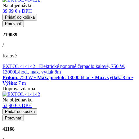
Na objednávku
39,99 €
s DPH
Pridať do košíka
Porovnať
219039
/
Kalové
EXTOL 414142
- Elektrické ponorné čerpadlo kalové, 750 W,
13000L/hod., max. výtlak 8m
Príkon
: 750 W •
Max. prietok
: 13000 l/hod •
Max. výtlak
: 8 m •
Výška
: 7 m
Doprava zdarma
Na objednávku
53,90 €
s DPH
Pridať do košíka
Porovnať
41168