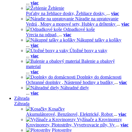
...
viac
Žehlenie
Poťahy na žehliace dosky,
Žehliace dosky,
...
viac
Náradie na upratovanie
Vedrá ,
Mopy a mopové sety,
Hubky a drôtenky
...
viac
Odpadkové koše
Vrecia na odpad,
...
viac
Nákupné tašky a košíky
...
viac
Úložné boxy a vaky
...
viac
Balenie a obalový
material
...
viac
Doplnky do domácnosti
Ochranné doplnky ,
Nástenné hodiny a budíky
...
viac
Náhradné diely
...
viac
Záhrada
Záhrada
Kosačky
Akumulátorové,
Benzínové,
Elektrické,
Robot
...
viac
Vyžínače a Krovinorezy
Krovinorezy,
Plotostrihy,
Vyvetvovacie píly,
Vy
...
viac
Plotostrihy