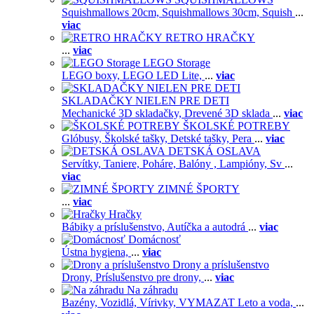
Squishmallows 20cm,
Squishmallows 30cm,
Squish
...
viac
RETRO HRAČKY
...
viac
LEGO Storage
LEGO boxy,
LEGO LED Lite,
...
viac
SKLADAČKY NIELEN PRE DETI
Mechanické 3D skladačky,
Drevené 3D sklada
...
viac
ŠKOLSKÉ POTREBY
Glóbusy,
Školské tašky,
Detské tašky,
Pera
...
viac
DETSKÁ OSLAVA
Servítky,
Taniere,
Poháre,
Balóny ,
Lampióny,
Sv
...
viac
ZIMNÉ ŠPORTY
...
viac
Hračky
Bábiky a príslušenstvo,
Autíčka a autodrá
...
viac
Domácnosť
Ústna hygiena,
...
viac
Drony a príslušenstvo
Drony,
Príslušenstvo pre drony,
...
viac
Na záhradu
Bazény,
Vozidlá,
Vírivky,
VYMAZAT Leto a voda,
...