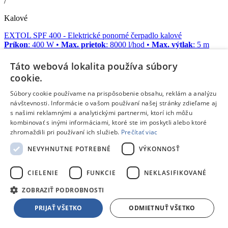
/
Kalové
EXTOL SPF 400
- Elektrické ponorné čerpadlo kalové
Príkon
: 400 W •
Max. prietok
: 8000 l/hod •
Max. výtlak
: 5 m
Doprava zdarma
Táto webová lokalita používa súbory
Na objednávku
cookie.
59,99 €
s DPH
Pridať do košíka
Súbory cookie používame na prispôsobenie obsahu, reklám a analýzu
Porovnať
návštevnosti. Informácie o vašom používaní našej stránky zdieľame aj
s našimi reklamnými a analytickými partnermi, ktorí ich môžu
41172
kombinovať s inými informáciami, ktoré ste im poskytli alebo ktoré
zhromaždili pri používaní ich služieb.
Prečítať viac
/
NEVYHNUTNE POTREBNÉ
VÝKONNOSŤ
Kalové
EXTOL 8895013
- Čerpadlo kalové
CIELENIE
FUNKCIE
NEKLASIFIKOVANÉ
Príkon
: 900 W •
Max. prietok
: 13000 l/hod •
Max. výtlak
: 9 m
ZOBRAZIŤ PODROBNOSTI
Doprava zdarma
PRIJAŤ VŠETKO
ODMIETNUŤ VŠETKO
Na objednávku
84,99 €
s DPH
Pridať do košíka