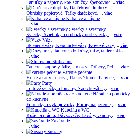
Tabuľky a zápichy,
Pokladničky, šperkovnic
...
viac
Darčekové doplnky
Obrúsky papierové,
Tašky darčekové,
...
viac
Kahance a náplne
...
viac
Sviečky a svietniky
Sviečky,
Svietníky a podložky pod sviečky
...
viac
Vázy
Sklenené vázy,
Keramické vázy,
Kovové vázy
...
viac
Dózy, misy, taniere sklo
...
viac
Stolovanie
Taniere a súpravy,
Misy a misky ,
Príbory,
Poh
...
viac
Varenie,pečenie
Hrnce a sady hrncov ,
Tlakové hrnce,
Panvice,
...
viac
Párty
Tortové sviečky a fontány,
Napichovátka,
...
viac
Náradie a pomôcky
do kuchyne
Formičky a vykrajovačky,
Formy na pečenie,
...
viac
Kúpelňa a WC
Koše na prádlo,
Dávkovače,
Lavóry, vandle,
...
viac
Zaváranie
...
viac
Sušiaky