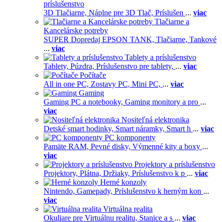
príslušenstvo
3D Tlačiarne,
Náplne pre 3D Tlač,
Príslušen
...
viac
Tlačiarne a
Kancelárske potreby
SUPER Dopredaj EPSON TANK,
Tlačiarne,
Tankové
...
viac
Tablety a príslušenstvo
Tablety,
Púzdra,
Príslušenstvo pre tablety,
...
viac
Počítače
All in one PC,
Zostavy PC,
Mini PC,
...
viac
Gaming
Gaming PC a notebooky,
Gaming monitory a pro
...
viac
Nositeľná elektronika
Detské smart hodinky,
Smart náramky,
Smart h
...
viac
PC komponenty
Pamäte RAM,
Pevné disky,
Výmenné kity a boxy
...
viac
Projektory a príslušenstvo
Projektory,
Plátna,
Držiaky,
Príslušenstvo k p
...
viac
Herné konzoly
Nintendo,
Gamepady,
Príslušenstvo k herným kon
...
viac
Virtuálna realita
Okuliare pre Virtuálnu realitu,
Stanice a s
...
viac