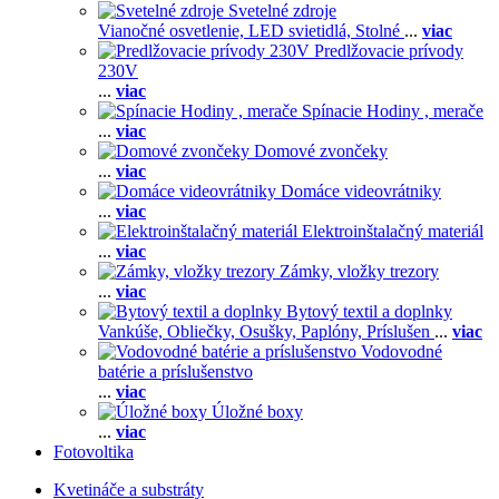
Svetelné zdroje
Vianočné osvetlenie,
LED svietidlá,
Stolné
...
viac
Predlžovacie prívody
230V
...
viac
Spínacie Hodiny , merače
...
viac
Domové zvončeky
...
viac
Domáce videovrátniky
...
viac
Elektroinštalačný materiál
...
viac
Zámky, vložky trezory
...
viac
Bytový textil a doplnky
Vankúše,
Obliečky,
Osušky,
Paplóny,
Príslušen
...
viac
Vodovodné
batérie a príslušenstvo
...
viac
Úložné boxy
...
viac
Fotovoltika
Kvetináče a substráty