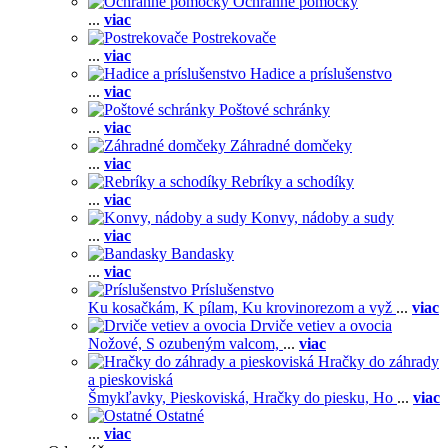
Ochranné pomôcky
...
viac
Postrekovače
...
viac
Hadice a príslušenstvo
...
viac
Poštové schránky
...
viac
Záhradné domčeky
...
viac
Rebríky a schodíky
...
viac
Konvy, nádoby a sudy
...
viac
Bandasky
...
viac
Príslušenstvo
Ku kosačkám,
K pílam,
Ku krovinorezom a vyž
...
viac
Drviče vetiev a ovocia
Nožové,
S ozubeným valcom,
...
viac
Hračky do záhrady
a pieskoviská
Šmykľavky,
Pieskoviská,
Hračky do piesku,
Ho
...
viac
Ostatné
...
viac