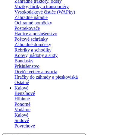
Záhradné traktory, ridery
Voziky, fúriky a transportéry
Vysokotlakové čističe (WAPky)
Záhradné náradie
Ochranné pomôcky
Postrekovače
Hadice a príslušenstvo
Poštové schránky
Záhradné domčeky
Rebríky a schodíky
Konvy, nádoby a sudy
Bandasky
Príslušenstvo
Drviče vetiev a ovocia
Hračky do záhrady a pieskoviská
Ostatné
Kalové
Benzínové
Hlbinné
Ponorné
Vodárne
Kalové
Sudové
Povrchové