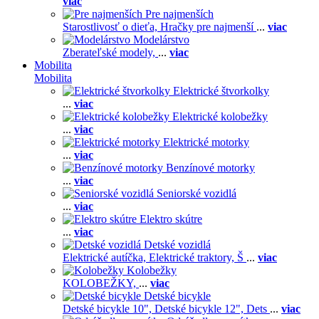
viac
Pre najmenších
Starostlivosť o dieťa,
Hračky pre najmenší
...
viac
Modelárstvo
Zberateľské modely,
...
viac
Mobilita
Mobilita
Elektrické štvorkolky
...
viac
Elektrické kolobežky
...
viac
Elektrické motorky
...
viac
Benzínové motorky
...
viac
Seniorské vozidlá
...
viac
Elektro skútre
...
viac
Detské vozidlá
Elektrické autíčka,
Elektrické traktory,
Š
...
viac
Kolobežky
KOLOBEŽKY,
...
viac
Detské bicykle
Detské bicykle 10",
Detské bicykle 12",
Dets
...
viac