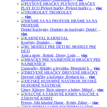
PLYŠOVÉ HRAČKY
PLAY ECO Plyšové hračky,
Plyšové hračky s
...
viac
TROJKOLKY
...
viac
HRÁME SA NA
PROFESIE
Detské Kuchynky,
Doplnky do kuchynky,
Detský
...
viac
KARNEVAL
Kostýmy,
Doplnky,
...
viac
RC MODELY PRE
DETI
Autá a stroje ,
Roboti ,
Drony,
Lode,
...
viac
HRAČKY PRE
NAJMENŠÍCH
Uspavačky,
Hrkálky a hryzátka,
Motorické h
...
viac
DREVENÉ HRAČKY
Drevené vláčiky a koľajnice,
Hojdacie ko
...
viac
DETSKÉ
HUDOBNÉ NÁSTROJE
Gitary,
Klávesy,
Bicie súpravy a bubny,
Mikrof
...
viac
NÁUČNÉ A
ZÁBAVNÉ KNIHY
Pexeso,
Albi kúzelné čítanie ,
Kvído,
Zábav
...
viac
SQUISHMALLOWS