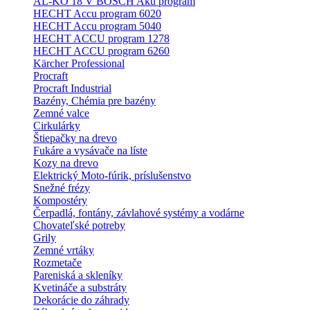
AL-KO 18 V BOSCH Aku program
HECHT Accu program 6020
HECHT Accu program 5040
HECHT ACCU program 1278
HECHT ACCU program 6260
Kärcher Professional
Procraft
Procraft Industrial
Bazény, Chémia pre bazény
Zemné valce
Cirkulárky
Štiepačky na drevo
Fukáre a vysávače na líste
Kozy na drevo
Elektrický Moto-fúrik, príslušenstvo
Snežné frézy
Kompostéry
Čerpadlá, fontány, závlahové systémy a vodárne
Chovateľské potreby
Grily
Zemné vrtáky
Rozmetače
Pareniská a skleníky
Kvetináče a substráty
Dekorácie do záhrady