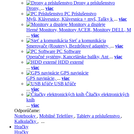
Drony a príslušenstvo
Drony,
...
viac
PC Príslušenstvo
Myši,
Klávesnice,
Klávesnica + myš,
Tašky k
...
viac
Monitory a displeje
Herné Monitory,
Monitory ACER,
Monitory DELL,
M
...
viac
Sieť a komunikácia
Smerovače (Routery),
Bezdrôtové adaptéry,
...
viac
PC Software
Operačné systémy,
Kancelárske balíky,
Ant
...
viac
HDD externé
...
viac
GPS navigácie
GPS navigácie,
...
viac
USB kľúče
...
viac
Čítačky elektronických
kníh
...
viac
Odporúčame:
Notebooky
,
Mobilné Telefóny
,
Tablety a príslušenstvo
,
Kalkulačky
, ...
Hračky
Hračky