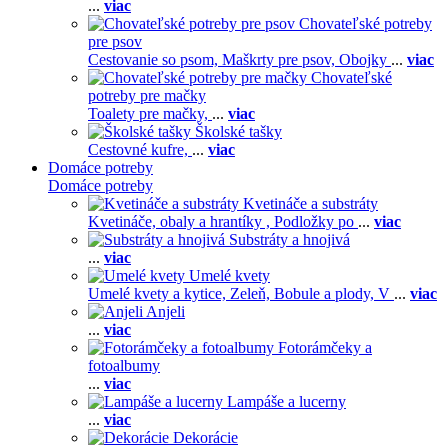
...
viac
Chovateľské potreby
pre psov
Cestovanie so psom,
Maškrty pre psov,
Obojky
...
viac
Chovateľské
potreby pre mačky
Toalety pre mačky,
...
viac
Školské tašky
Cestovné kufre,
...
viac
Domáce potreby
Domáce potreby
Kvetináče a substráty
Kvetináče, obaly a hrantíky ,
Podložky po
...
viac
Substráty a hnojivá
...
viac
Umelé kvety
Umelé kvety a kytice,
Zeleň,
Bobule a plody,
V
...
viac
Anjeli
...
viac
Fotorámčeky a
fotoalbumy
...
viac
Lampáše a lucerny
...
viac
Dekorácie