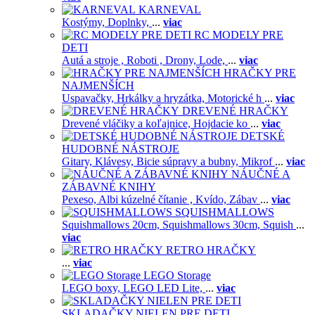
KARNEVAL
Kostýmy,
Doplnky,
...
viac
RC MODELY PRE
DETI
Autá a stroje ,
Roboti ,
Drony,
Lode,
...
viac
HRAČKY PRE
NAJMENŠÍCH
Uspavačky,
Hrkálky a hryzátka,
Motorické h
...
viac
DREVENÉ HRAČKY
Drevené vláčiky a koľajnice,
Hojdacie ko
...
viac
DETSKÉ
HUDOBNÉ NÁSTROJE
Gitary,
Klávesy,
Bicie súpravy a bubny,
Mikrof
...
viac
NÁUČNÉ A
ZÁBAVNÉ KNIHY
Pexeso,
Albi kúzelné čítanie ,
Kvído,
Zábav
...
viac
SQUISHMALLOWS
Squishmallows 20cm,
Squishmallows 30cm,
Squish
...
viac
RETRO HRAČKY
...
viac
LEGO Storage
LEGO boxy,
LEGO LED Lite,
...
viac
SKLADAČKY NIELEN PRE DETI