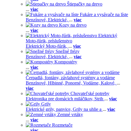
Štiepačky na drevo
...
viac
Fukáre a vysávače na líste
Benzínové,
Elektrické,
...
viac
Kozy na drevo
...
viac
Elektrický
Moto-fúrik, príslušenstvo
Elektrický Moto-fúrik,
...
viac
Snežné frézy
Benzínové,
Elektrické,
...
viac
Kompostéry
...
viac
Čerpadlá, fontány, závlahové systémy a vodárne
Benzínové,
Hlbinné,
Ponorné,
Vodárne,
Kalové,
...
viac
Chovateľské potreby
Elektronika pre domácich miláčikov,
Strih
...
viac
Grily
Elektrické grily, panvice,
Grily na uhlie a
...
viac
Zemné vrtáky
...
viac
Rozmetače
...
viac