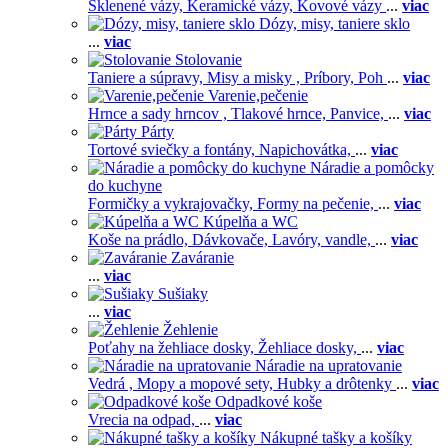
Sklenené vázy,
Keramické vázy,
Kovové vázy
...
viac
Dózy, misy, taniere sklo
...
viac
Stolovanie
Taniere a súpravy,
Misy a misky ,
Príbory,
Poh
...
viac
Varenie,pečenie
Hrnce a sady hrncov ,
Tlakové hrnce,
Panvice,
...
viac
Párty
Tortové sviečky a fontány,
Napichovátka,
...
viac
Náradie a pomôcky
do kuchyne
Formičky a vykrajovačky,
Formy na pečenie,
...
viac
Kúpelňa a WC
Koše na prádlo,
Dávkovače,
Lavóry, vandle,
...
viac
Zaváranie
...
viac
Sušiaky
...
viac
Žehlenie
Poťahy na žehliace dosky,
Žehliace dosky,
...
viac
Náradie na upratovanie
Vedrá ,
Mopy a mopové sety,
Hubky a drôtenky
...
viac
Odpadkové koše
Vrecia na odpad,
...
viac
Nákupné tašky a košíky