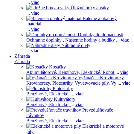
...
viac
Úložné boxy a vaky
...
viac
Balenie a obalový
material
...
viac
Doplnky do domácnosti
Ochranné doplnky ,
Nástenné hodiny a budíky
...
viac
Náhradné diely
...
viac
Záhrada
Záhrada
Kosačky
Akumulátorové,
Benzínové,
Elektrické,
Robot
...
viac
Vyžínače a Krovinorezy
Krovinorezy,
Plotostrihy,
Vyvetvovacie píly,
Vy
...
viac
Plotostrihy
Benzínové,
Elektrické,
...
viac
Kultivátory
Benzínové,
Elektrické,
...
viac
Prevzdušňovače
trávnikov
Benzínové,
Elektrické,
...
viac
Elektrické a motorové
píly