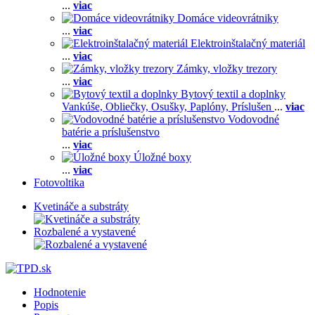
...
viac
Domáce videovrátniky
...
viac
Elektroinštalačný materiál
...
viac
Zámky, vložky trezory
...
viac
Bytový textil a doplnky
Vankúše,
Obliečky,
Osušky,
Paplóny,
Príslušen
...
viac
Vodovodné
batérie a príslušenstvo
...
viac
Úložné boxy
...
viac
Fotovoltika
Kvetináče a substráty
Rozbalené a vystavené
Hodnotenie
Popis