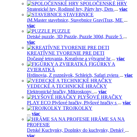
SPOLOČENSKÉ HRY
Strategické hry,
Rodinné hry,
Párty hry,
Dets
...
viac
STAVEBNICE
iM.Master stavebnice,
Stavebnice GraviTrax,
ME
...
viac
PUZZLE
Detské puzzle,
3D Puzzle,
Puzzle 300d,
Puzzle 5
...
viac
KREATÍVNE TVORENIE PRE DETI
Dočasné tetovania,
Kreatívne a výtvarné hr
...
viac
FIGÚRKY A
ZVIERATKÁ
Hrdinovia,
Z rozprávok,
Schleich,
Safari zviera
...
viac
VEDECKÉ A TECHNICKÉ HRAČKY
Elektronické hračky,
Mikroskopy,
...
viac
PLYŠOVÉ HRAČKY
PLAY ECO Plyšové hračky,
Plyšové hračky s
...
viac
TROJKOLKY
...
viac
HRÁME SA NA
PROFESIE
Detské Kuchynky,
Doplnky do kuchynky,
Detský
...
viac