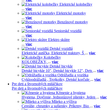
Elektrické kolobežky
...
viac
Elektrické motorky
...
viac
Benzínové motorky
...
viac
Seniorské vozidlá
...
viac
Elektro skútre
...
viac
Detské vozidlá
Elektrické autíčka,
Elektrické traktory,
Š
...
viac
Kolobežky
KOLOBEŽKY,
...
viac
Detské bicykle
Detské bicykle 10",
Detské bicykle 12",
Dets
...
viac
Odrážadla a vozítka
Cykloodrážadlá ,
Trojkolky,
Detské korčule
...
viac
Pre deti a štvornohých miláčikov
Pre deti a štvornohých miláčikov
Kŕmenie a hygiena
Hygiena,
Dojčenie,
Jednorázové plienky,
Jeden
...
viac
Mlieko a výživa
Cereálie, chrumky a sušienky,
Príkrmy,
Bio
...
viac