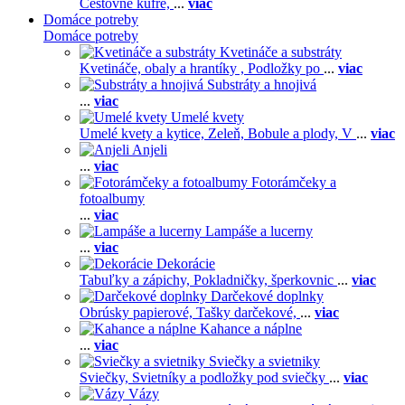
Cestovné kufre,
...
viac
Domáce potreby
Domáce potreby
Kvetináče a substráty
Kvetináče, obaly a hrantíky ,
Podložky po
...
viac
Substráty a hnojivá
...
viac
Umelé kvety
Umelé kvety a kytice,
Zeleň,
Bobule a plody,
V
...
viac
Anjeli
...
viac
Fotorámčeky a
fotoalbumy
...
viac
Lampáše a lucerny
...
viac
Dekorácie
Tabuľky a zápichy,
Pokladničky, šperkovnic
...
viac
Darčekové doplnky
Obrúsky papierové,
Tašky darčekové,
...
viac
Kahance a náplne
...
viac
Sviečky a svietniky
Sviečky,
Svietníky a podložky pod sviečky
...
viac
Vázy