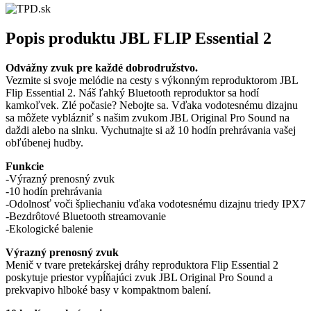
Popis produktu
JBL FLIP Essential 2
Odvážny zvuk pre každé dobrodružstvo.
Vezmite si svoje melódie na cesty s výkonným reproduktorom JBL
Flip Essential 2. Náš ľahký Bluetooth reproduktor sa hodí
kamkoľvek. Zlé počasie? Nebojte sa. Vďaka vodotesnému dizajnu
sa môžete vyblázniť s našim zvukom JBL Original Pro Sound na
daždi alebo na slnku. Vychutnajte si až 10 hodín prehrávania vašej
obľúbenej hudby.
Funkcie
-Výrazný prenosný zvuk
-10 hodín prehrávania
-Odolnosť voči špliechaniu vďaka vodotesnému dizajnu triedy IPX7
-Bezdrôtové Bluetooth streamovanie
-Ekologické balenie
Výrazný prenosný zvuk
Menič v tvare pretekárskej dráhy reproduktora Flip Essential 2
poskytuje priestor vypĺňajúci zvuk JBL Original Pro Sound a
prekvapivo hlboké basy v kompaktnom balení.