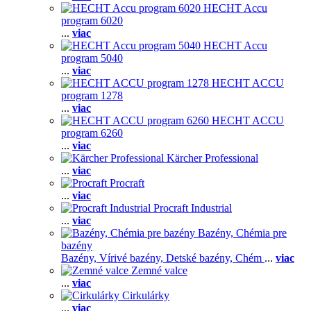
HECHT Accu
program 6020
...
viac
HECHT Accu
program 5040
...
viac
HECHT ACCU
program 1278
...
viac
HECHT ACCU
program 6260
...
viac
Kärcher Professional
...
viac
Procraft
...
viac
Procraft Industrial
...
viac
Bazény, Chémia pre
bazény
Bazény,
Vírivé bazény,
Detské bazény,
Chém
...
viac
Zemné valce
...
viac
Cirkulárky
...
viac