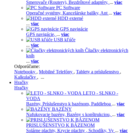
Smerovače (Routery),
Bezdrôtové adaptéry,
...
viac
PC Software
Operačné systémy,
Kancelárske balíky,
Ant
...
viac
HDD externé
...
viac
GPS navigácie
GPS navigácie,
...
viac
USB kľúče
...
viac
Čítačky elektronických
kníh
...
viac
Odporúčame:
Notebooky
,
Mobilné Telefóny
,
Tablety a príslušenstvo
,
Kalkulačky
, ...
Hračky
Hračky
LETO - SLNKO -
VODA
Bazény,
Príslušenstvo k bazénom,
Paddleboa
...
viac
BAZÉNY
Nafukovacie bazény,
Bazény s konštrukciou,
...
viac
PRISLUŠENSTVO K BÁZENOM
Solárne plachty,
Krycie plachty ,
Schodíky,
Vy
...
viac