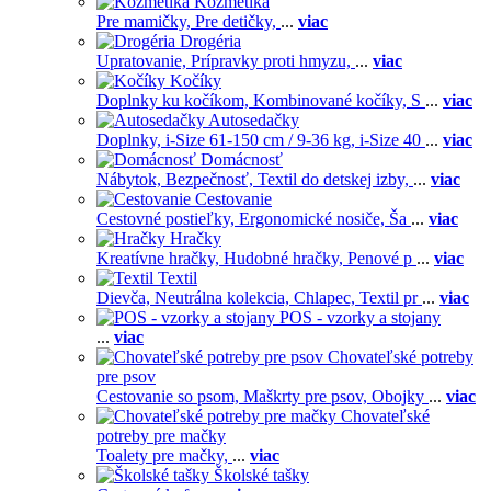
Kozmetika
Pre mamičky,
Pre detičky,
...
viac
Drogéria
Upratovanie,
Prípravky proti hmyzu,
...
viac
Kočíky
Doplnky ku kočíkom,
Kombinované kočíky,
S
...
viac
Autosedačky
Doplnky,
i-Size 61-150 cm / 9-36 kg,
i-Size 40
...
viac
Domácnosť
Nábytok,
Bezpečnosť,
Textil do detskej izby,
...
viac
Cestovanie
Cestovné postieľky,
Ergonomické nosiče,
Ša
...
viac
Hračky
Kreatívne hračky,
Hudobné hračky,
Penové p
...
viac
Textil
Dievča,
Neutrálna kolekcia,
Chlapec,
Textil pr
...
viac
POS - vzorky a stojany
...
viac
Chovateľské potreby
pre psov
Cestovanie so psom,
Maškrty pre psov,
Obojky
...
viac
Chovateľské
potreby pre mačky
Toalety pre mačky,
...
viac
Školské tašky