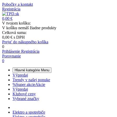
Pobočky a kontakt
Registrácia
0,00 €
V tvojom košíku:
V košíku nemáš žiadne produkty
Celková suma:
0,00 €
s DPH
Prejsť do nákupného košíka
0
Prihlásenie
Registrácia
Porovnanie
0
Hlavné kategórie
Menu
Výpredaj
Trendy v našej ponuke
%
Super akcie
Akcie
Výpredaj
Klubové ceny
Vybrané značky
Elektro a spotrebiče
Elektro a spotrebiče