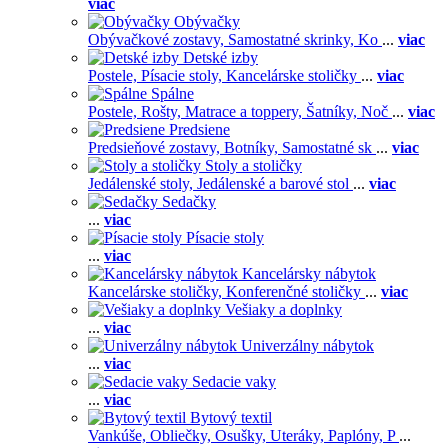
viac
Obývačky
Obývačkové zostavy,
Samostatné skrinky,
Ko
...
viac
Detské izby
Postele,
Písacie stoly,
Kancelárske stoličky
...
viac
Spálne
Postele,
Rošty,
Matrace a toppery,
Šatníky,
Noč
...
viac
Predsiene
Predsieňové zostavy,
Botníky,
Samostatné sk
...
viac
Stoly a stoličky
Jedálenské stoly,
Jedálenské a barové stol
...
viac
Sedačky
...
viac
Písacie stoly
...
viac
Kancelársky nábytok
Kancelárske stoličky,
Konferenčné stoličky
...
viac
Vešiaky a doplnky
...
viac
Univerzálny nábytok
...
viac
Sedacie vaky
...
viac
Bytový textil
Vankúše,
Obliečky,
Osušky,
Uteráky,
Paplóny,
P
...