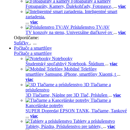
Fotoaparáty a kamery
Fotoaparáty,
Kamery,
Ďalekohľady,
Fotopasce,
...
viac
Inteligentné smart
zariadenia.
...
viac
Príslušenstvo TV/AV
TV konzoly na stenu,
Univerzálne diaľkové ov
...
viac
Odporúčame:
Sušičky
, ...
Počítače a smartfóny
Počítače a smartfóny
Notebooky
Študentský spoľahlivý Notebook,
Štúdium
...
viac
Mobilné Telefóny
smartfóny Samsung,
iPhone,
smartfóny Xiaomi,
t
...
viac
3D Tlačiarne a
príslušenstvo
3D Tlačiarne,
Náplne pre 3D Tlač,
Príslušen
...
viac
Tlačiarne a
Kancelárske potreby
SUPER Dopredaj EPSON TANK,
Tlačiarne,
Tankové
...
viac
Tablety a príslušenstvo
Tablety,
Púzdra,
Príslušenstvo pre tablety,
...
viac