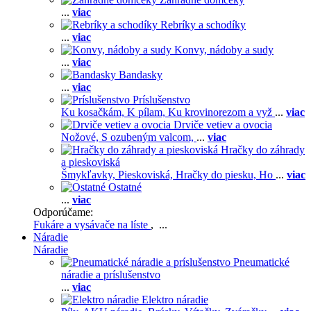
...
viac
Rebríky a schodíky
...
viac
Konvy, nádoby a sudy
...
viac
Bandasky
...
viac
Príslušenstvo
Ku kosačkám,
K pílam,
Ku krovinorezom a vyž
...
viac
Drviče vetiev a ovocia
Nožové,
S ozubeným valcom,
...
viac
Hračky do záhrady
a pieskoviská
Šmykľavky,
Pieskoviská,
Hračky do piesku,
Ho
...
viac
Ostatné
...
viac
Odporúčame:
Fukáre a vysávače na líste
, ...
Náradie
Náradie
Pneumatické
náradie a príslušenstvo
...
viac
Elektro náradie