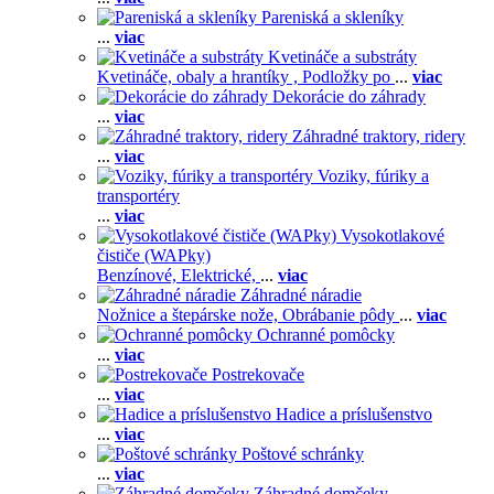
Pareniská a skleníky
...
viac
Kvetináče a substráty
Kvetináče, obaly a hrantíky ,
Podložky po
...
viac
Dekorácie do záhrady
...
viac
Záhradné traktory, ridery
...
viac
Voziky, fúriky a
transportéry
...
viac
Vysokotlakové
čističe (WAPky)
Benzínové,
Elektrické,
...
viac
Záhradné náradie
Nožnice a štepárske nože,
Obrábanie pôdy
...
viac
Ochranné pomôcky
...
viac
Postrekovače
...
viac
Hadice a príslušenstvo
...
viac
Poštové schránky
...
viac
Záhradné domčeky