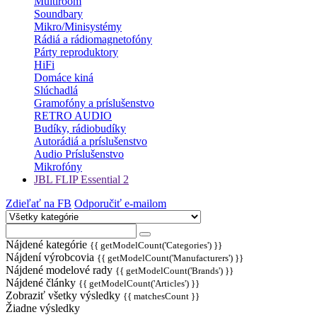
Multiroom
Soundbary
Mikro/Minisystémy
Rádiá a rádiomagnetofóny
Párty reproduktory
HiFi
Domáce kiná
Slúchadlá
Gramofóny a príslušenstvo
RETRO AUDIO
Budíky, rádiobudíky
Autorádiá a príslušenstvo
Audio Príslušenstvo
Mikrofóny
JBL FLIP Essential 2
Zdieľať na FB
Odporučiť e-mailom
Nájdené kategórie
{{ getModelCount('Categories') }}
Nájdení výrobcovia
{{ getModelCount('Manufacturers') }}
Nájdené modelové rady
{{ getModelCount('Brands') }}
Nájdené články
{{ getModelCount('Articles') }}
Zobraziť všetky výsledky
{{ matchesCount }}
Žiadne výsledky