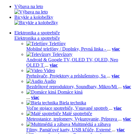
Výbava na leto
Bicykle a kolobežky
Elektronika a spotrebiče
Elektronika a spotrebiče
Telefóny
Mobilné telefóny / Doplnky,
Pevná linka -
...
viac
Televízory
Android & Google TV,
OLED TV,
QLED, Neo
QLED T
...
viac
Video
Prehrávače,
Projektory a príslušenstvo,
Sa
...
viac
Audio
Bezdrôtové reproduktory,
Soundbary,
Mikro/Mi
...
viac
Domáce kiná
...
viac
Biela technika
Voľne stojace spotrebiče,
Vstavané spotreb
...
viac
Malé spotrebiče
Meteostanice, teplomery,
Vykurovanie,
Príprava
...
viac
Multimédiá a zábava
Filmy,
Pamäťové karty,
USB kľúče,
Externé
...
viac