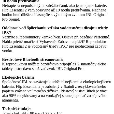
10 hodín prehrávania
Netrápte sa nepodstatnými záležitosťami, ako je nabíjanie batérie.
Flip Essential 2 vám poskytne až 10 hodín prehrávania. Nechajte
hudbu hrať dlhšie a hlasnejšie s výkonným zvukom JBL Original
Pro Sound.
Odolnosť voči špliechaniu vďaka vodotesnému dizajnu triedy
IPX7
Vezmite si reproduktory kamkoľvek. Oslava pri bazéne? Perfektné.
Náhla prietrž mračien? Vybavené. Zábava na pláži? Reproduktor
Flip Essential 2 je vodotesný triedy IPX7 pre neohrozenú zábavu
vonku.
Bezdrôtové Bluetooth streamovanie
K reproduktoru môžete bezdrôtovo pripojiť až 2 smartfóny alebo
tablety a striedavo si užívať zvuk JBL Original Pro.
Ekologické balenie
Spoločnosť JBL sa zaväzuje k udržateľnejšiemu a ekologickejšiemu
baleniu. Flip Essential 2 je zabalený v škatuli z recyklovateľného
papiera vrátane vnútorného držiaka. Plastový visiaci štítok je viac
ako 90% recyklovaný a na vonkajšej strane je potlač zo sójového
atramentu.
Technické údaje:
-Prevodník: 44 x 80 mm/1,73 x 3,15"