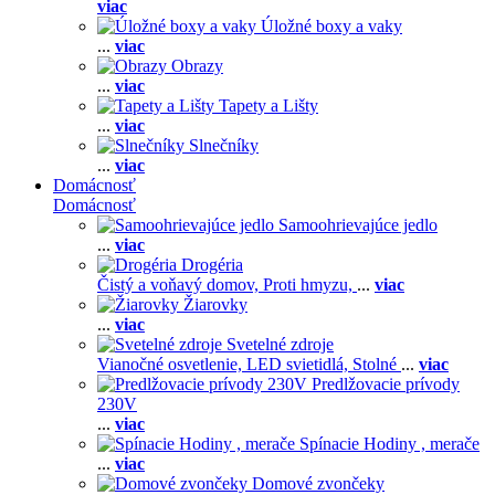
viac
Úložné boxy a vaky
...
viac
Obrazy
...
viac
Tapety a Lišty
...
viac
Slnečníky
...
viac
Domácnosť
Domácnosť
Samoohrievajúce jedlo
...
viac
Drogéria
Čistý a voňavý domov,
Proti hmyzu,
...
viac
Žiarovky
...
viac
Svetelné zdroje
Vianočné osvetlenie,
LED svietidlá,
Stolné
...
viac
Predlžovacie prívody
230V
...
viac
Spínacie Hodiny , merače
...
viac
Domové zvončeky