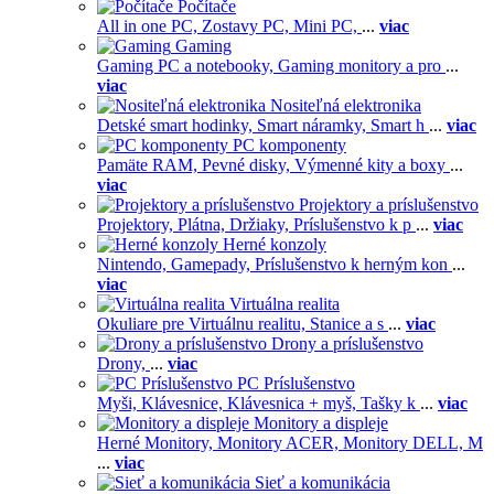
Počítače
All in one PC,
Zostavy PC,
Mini PC,
...
viac
Gaming
Gaming PC a notebooky,
Gaming monitory a pro
...
viac
Nositeľná elektronika
Detské smart hodinky,
Smart náramky,
Smart h
...
viac
PC komponenty
Pamäte RAM,
Pevné disky,
Výmenné kity a boxy
...
viac
Projektory a príslušenstvo
Projektory,
Plátna,
Držiaky,
Príslušenstvo k p
...
viac
Herné konzoly
Nintendo,
Gamepady,
Príslušenstvo k herným kon
...
viac
Virtuálna realita
Okuliare pre Virtuálnu realitu,
Stanice a s
...
viac
Drony a príslušenstvo
Drony,
...
viac
PC Príslušenstvo
Myši,
Klávesnice,
Klávesnica + myš,
Tašky k
...
viac
Monitory a displeje
Herné Monitory,
Monitory ACER,
Monitory DELL,
M
...
viac
Sieť a komunikácia