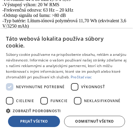
-Výstupný výkon: 20 W RMS
-Frekvenčná odozva: 63 Hz – 20 kHz
-Odstup signálu od šumu: >80 dB
-Typ batérie: Lítium-iónová polymérová 11,70 Wh (ekvivalent 3,6
V/3250 mAh)
-Čas nabíjania batérie: 3 hodiny (5 V/2 A)
-Čas prehrávania hudby: až 10 hodín (závislosti od úrovne hlasitosti
Táto webová lokalita používa súbory
a audio obsahu)
cookie.
-Typ kábla: USB – C nabíjací kábel
-Dĺžka kábla: 1200 mm
Súbory cookie používame na prispôsobenie obsahu, reklám a analýzu
návštevnosti. Informácie o vašom používaní našej stránky zdieľame aj
Bezdrôtové pripojenie
s našimi reklamnými a analytickými partnermi, ktorí ich môžu
-Bluetooth® verzia: 5.1
kombinovať s inými informáciami, ktoré ste im poskytli alebo ktoré
-Bluetooth® profil: A2DP 1.3, AVRCP 1.6
zhromaždili pri používaní ich služieb.
Prečítať viac
-Frekvenčný rozsah Bluetooth® vysielača: 2400 MHz – 2483,5
MHz
NEVYHNUTNE POTREBNÉ
VÝKONNOSŤ
-Výkon Bluetooth® vysielača: ≤9 dBm (EIRP)
-Modulácia Bluetooth® vysielača: GFSK, π/4 DQPSK, 8DPSK
CIELENIE
FUNKCIE
NEKLASIFIKOVANÉ
Rozmery produktu
-Rozmery (Š x V x H): 175 x 68 x 70 mm
ZOBRAZIŤ PODROBNOSTI
-Čistá hmotnosť: 0,52 kg
PRIJAŤ VŠETKO
ODMIETNUŤ VŠETKO
Rozmery balenia
-Rozmery (Š x V x H): 208 x 105 x 98 mm