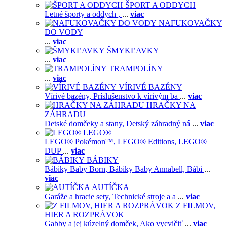
ŠPORT A ODDYCH
Letné športy a oddych ,
...
viac
NAFUKOVAČKY
DO VODY
...
viac
ŠMYKĽAVKY
...
viac
TRAMPOLÍNY
...
viac
VÍRIVÉ BAZÉNY
Vírivé bazény,
Príslušenstvo k vírivým ba
...
viac
HRAČKY NA
ZÁHRADU
Detské domčeky a stany,
Detský záhradný ná
...
viac
LEGO®
LEGO® Pokémon™,
LEGO® Editions,
LEGO®
DUP
...
viac
BÁBIKY
Bábiky Baby Born,
Bábiky Baby Annabell,
Bábi
...
viac
AUTÍČKA
Garáže a hracie sety,
Technické stroje a a
...
viac
Z FILMOV,
HIER A ROZPRÁVOK
Gabby a jej kúzelný domček,
Ako vycvičiť
...
viac