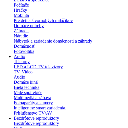
Počítače
Hračky
Mobilita
Pre deti a štvornohých miláčikov
Domáce potreby
Záhrada
Náradie
Nábytok a zariadenie domácnosti a záhrady
Domácnosť
Fotovoltika
Audio
Telefóny
LED a LCD TV televízory
TV, Video
Audio
Domáce kiná
Biela technika
Malé spotrebiče
Multimédiá a zábava
Fotoaparáty a kamery
Inteligentné smart zariadenia.
Príslušenstvo TV/AV
Bezdrôtové reproduktory
Bezdrôtové reproduktory