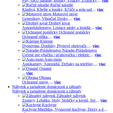
Píly,
AKU náradie,
Brúsky,
Vŕtačky,
Zváračky
...
viac
Ručné náradie
Kladivá,
Kliešte a hasáky,
Kľúče a gola sad
...
viac
Motorové stroje
Generátory,
Vibračné Dosky,
...
viac
Drobný tovar
Autopríslušenstvo,
Lepiace pásky a lepidlá
...
viac
Ochranné pomôcky
Ochranné rúška,
...
viac
Kúrenie
Dymovina,
Doplnky,
Plynové ohrievače,
...
viac
Náradie-Príslušenstvo
Určené pre vŕtačku / uťahovačku / elektric
...
viac
Auto-moto
Autokamery,
Autorádiá,
Držiaky na telefóny,
...
viac
Ostatné
...
viac
Obrana
Ochranné spreje,
...
viac
Nábytok a zariadenie domácnosti a záhrady
Nábytok a zariadenie domácnosti a záhrady
Záhradný nábytok
Zostavy,
Lehátka,
Stoly,
Stoličky a kreslá,
Ser
...
viac
Kuchyne
Kuchyne MiniMax,
Vystavené kuchyne,
Drezy a d
...