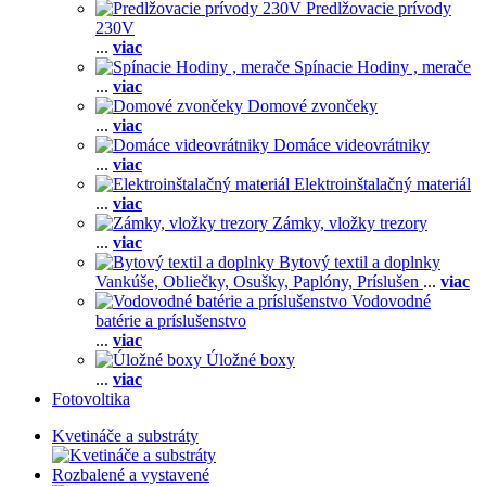
Predlžovacie prívody
230V
...
viac
Spínacie Hodiny , merače
...
viac
Domové zvončeky
...
viac
Domáce videovrátniky
...
viac
Elektroinštalačný materiál
...
viac
Zámky, vložky trezory
...
viac
Bytový textil a doplnky
Vankúše,
Obliečky,
Osušky,
Paplóny,
Príslušen
...
viac
Vodovodné
batérie a príslušenstvo
...
viac
Úložné boxy
...
viac
Fotovoltika
Kvetináče a substráty
Rozbalené a vystavené