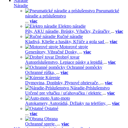
Náradie
Náradie
Pneumatické
náradie a príslušenstvo
...
viac
Elektro náradie
Píly,
AKU náradie,
Brúsky,
Vŕtačky,
Zváračky
...
viac
Ručné náradie
Kladivá,
Kliešte a hasáky,
Kľúče a gola sad
...
viac
Motorové stroje
Generátory,
Vibračné Dosky,
...
viac
Drobný tovar
Autopríslušenstvo,
Lepiace pásky a lepidlá
...
viac
Ochranné pomôcky
Ochranné rúška,
...
viac
Kúrenie
Dymovina,
Doplnky,
Plynové ohrievače,
...
viac
Náradie-Príslušenstvo
Určené pre vŕtačku / uťahovačku / elektric
...
viac
Auto-moto
Autokamery,
Autorádiá,
Držiaky na telefóny,
...
viac
Ostatné
...
viac
Obrana
Ochranné spreje,
...
viac