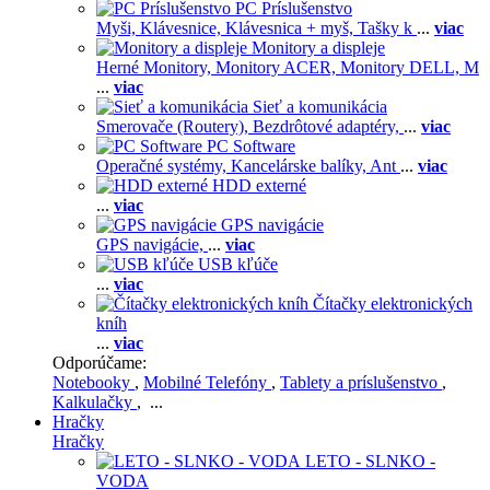
PC Príslušenstvo
Myši,
Klávesnice,
Klávesnica + myš,
Tašky k
...
viac
Monitory a displeje
Herné Monitory,
Monitory ACER,
Monitory DELL,
M
...
viac
Sieť a komunikácia
Smerovače (Routery),
Bezdrôtové adaptéry,
...
viac
PC Software
Operačné systémy,
Kancelárske balíky,
Ant
...
viac
HDD externé
...
viac
GPS navigácie
GPS navigácie,
...
viac
USB kľúče
...
viac
Čítačky elektronických
kníh
...
viac
Odporúčame:
Notebooky
,
Mobilné Telefóny
,
Tablety a príslušenstvo
,
Kalkulačky
, ...
Hračky
Hračky
LETO - SLNKO -
VODA