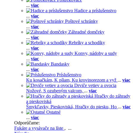
...
viac
Hadice a príslušenstvo
...
viac
Poštové schránky
...
viac
Záhradné domčeky
...
viac
Rebríky a schodíky
...
viac
Konvy, nádoby a sudy
...
viac
Bandasky
...
viac
Príslušenstvo
Ku kosačkám,
K pílam,
Ku krovinorezom a vyž
...
viac
Drviče vetiev a ovocia
Nožové,
S ozubeným valcom,
...
viac
Hračky do záhrady
a pieskoviská
Šmykľavky,
Pieskoviská,
Hračky do piesku,
Ho
...
viac
Ostatné
...
viac
Odporúčame:
Fukáre a vysávače na líste
, ...