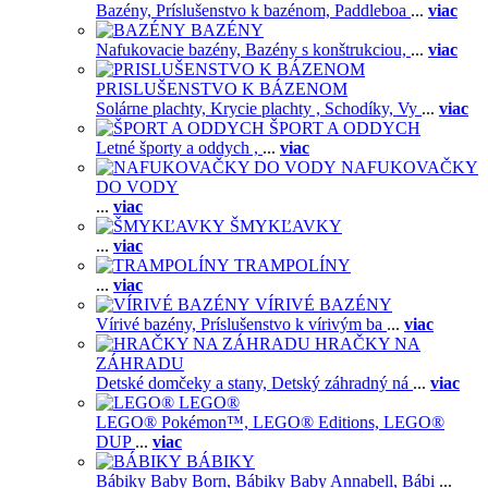
Bazény,
Príslušenstvo k bazénom,
Paddleboa
...
viac
BAZÉNY
Nafukovacie bazény,
Bazény s konštrukciou,
...
viac
PRISLUŠENSTVO K BÁZENOM
Solárne plachty,
Krycie plachty ,
Schodíky,
Vy
...
viac
ŠPORT A ODDYCH
Letné športy a oddych ,
...
viac
NAFUKOVAČKY
DO VODY
...
viac
ŠMYKĽAVKY
...
viac
TRAMPOLÍNY
...
viac
VÍRIVÉ BAZÉNY
Vírivé bazény,
Príslušenstvo k vírivým ba
...
viac
HRAČKY NA
ZÁHRADU
Detské domčeky a stany,
Detský záhradný ná
...
viac
LEGO®
LEGO® Pokémon™,
LEGO® Editions,
LEGO®
DUP
...
viac
BÁBIKY
Bábiky Baby Born,
Bábiky Baby Annabell,
Bábi
...