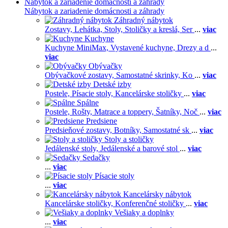
Nábytok a zariadenie domácnosti a záhrady
Nábytok a zariadenie domácnosti a záhrady
Záhradný nábytok
Zostavy,
Lehátka,
Stoly,
Stoličky a kreslá,
Ser
...
viac
Kuchyne
Kuchyne MiniMax,
Vystavené kuchyne,
Drezy a d
...
viac
Obývačky
Obývačkové zostavy,
Samostatné skrinky,
Ko
...
viac
Detské izby
Postele,
Písacie stoly,
Kancelárske stoličky
...
viac
Spálne
Postele,
Rošty,
Matrace a toppery,
Šatníky,
Noč
...
viac
Predsiene
Predsieňové zostavy,
Botníky,
Samostatné sk
...
viac
Stoly a stoličky
Jedálenské stoly,
Jedálenské a barové stol
...
viac
Sedačky
...
viac
Písacie stoly
...
viac
Kancelársky nábytok
Kancelárske stoličky,
Konferenčné stoličky
...
viac
Vešiaky a doplnky
...
viac