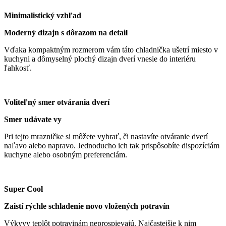
Minimalistický vzhľad
Moderný dizajn s dôrazom na detail
Vďaka kompaktným rozmerom vám táto chladnička ušetrí miesto v
kuchyni a dômyselný plochý dizajn dverí vnesie do interiéru
ľahkosť.
Voliteľný smer otvárania dverí
Smer udávate vy
Pri tejto mrazničke si môžete vybrať, či nastavíte otváranie dverí
naľavo alebo napravo. Jednoducho ich tak prispôsobíte dispozíciám
kuchyne alebo osobným preferenciám.
Super Cool
Zaistí rýchle schladenie novo vložených potravín
Výkyvy teplôt potravinám neprospievajú. Najčastejšie k nim