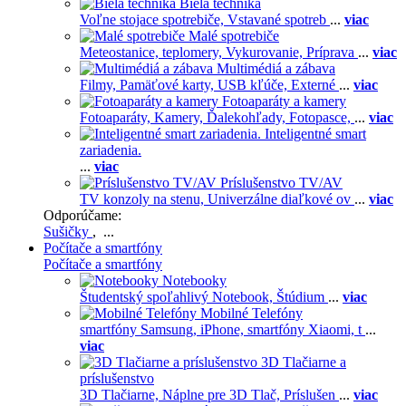
Biela technika
Voľne stojace spotrebiče,
Vstavané spotreb
...
viac
Malé spotrebiče
Meteostanice, teplomery,
Vykurovanie,
Príprava
...
viac
Multimédiá a zábava
Filmy,
Pamäťové karty,
USB kľúče,
Externé
...
viac
Fotoaparáty a kamery
Fotoaparáty,
Kamery,
Ďalekohľady,
Fotopasce,
...
viac
Inteligentné smart
zariadenia.
...
viac
Príslušenstvo TV/AV
TV konzoly na stenu,
Univerzálne diaľkové ov
...
viac
Odporúčame:
Sušičky
, ...
Počítače a smartfóny
Počítače a smartfóny
Notebooky
Študentský spoľahlivý Notebook,
Štúdium
...
viac
Mobilné Telefóny
smartfóny Samsung,
iPhone,
smartfóny Xiaomi,
t
...
viac
3D Tlačiarne a
príslušenstvo
3D Tlačiarne,
Náplne pre 3D Tlač,
Príslušen
...
viac