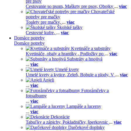
pre psov
Cestovanie so psom,
Maškrty pre psov,
Obojky
...
viac
Chovateľské
potreby pre mačky
Toalety pre mačky,
...
viac
Školské tašky
Cestovné kufre,
...
viac
Domáce potreby
Domáce potreby
Kvetináče a substráty
Kvetináče, obaly a hrantíky ,
Podložky po
...
viac
Substráty a hnojivá
...
viac
Umelé kvety
Umelé kvety a kytice,
Zeleň,
Bobule a plody,
V
...
viac
Anjeli
...
viac
Fotorámčeky a
fotoalbumy
...
viac
Lampáše a lucerny
...
viac
Dekorácie
Tabuľky a zápichy,
Pokladničky, šperkovnic
...
viac
Darčekové doplnky