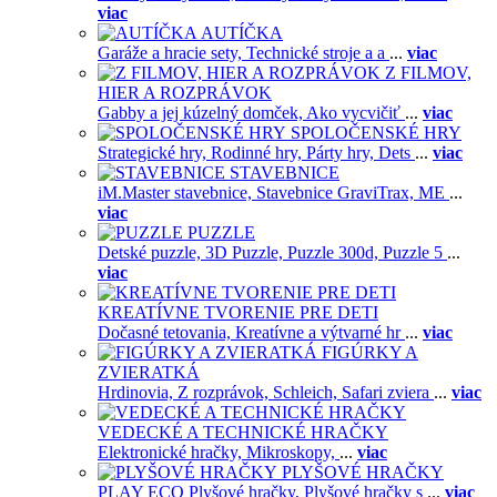
viac
AUTÍČKA
Garáže a hracie sety,
Technické stroje a a
...
viac
Z FILMOV,
HIER A ROZPRÁVOK
Gabby a jej kúzelný domček,
Ako vycvičiť
...
viac
SPOLOČENSKÉ HRY
Strategické hry,
Rodinné hry,
Párty hry,
Dets
...
viac
STAVEBNICE
iM.Master stavebnice,
Stavebnice GraviTrax,
ME
...
viac
PUZZLE
Detské puzzle,
3D Puzzle,
Puzzle 300d,
Puzzle 5
...
viac
KREATÍVNE TVORENIE PRE DETI
Dočasné tetovania,
Kreatívne a výtvarné hr
...
viac
FIGÚRKY A
ZVIERATKÁ
Hrdinovia,
Z rozprávok,
Schleich,
Safari zviera
...
viac
VEDECKÉ A TECHNICKÉ HRAČKY
Elektronické hračky,
Mikroskopy,
...
viac
PLYŠOVÉ HRAČKY
PLAY ECO Plyšové hračky,
Plyšové hračky s
...
viac