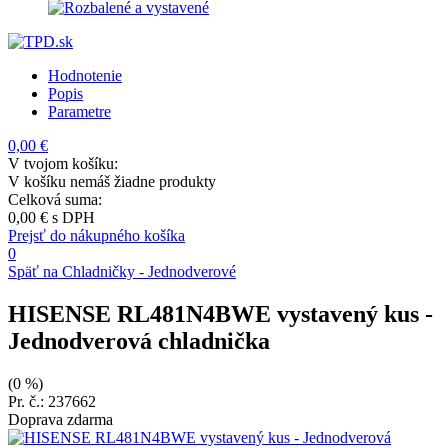
Hodnotenie
Popis
Parametre
0,00 €
V tvojom košíku:
V košíku nemáš žiadne produkty
Celková suma:
0,00 €
s DPH
Prejsť do nákupného košíka
0
Späť na Chladničky - Jednodverové
HISENSE RL481N4BWE vystavený kus
-
Jednodverová chladnička
(0 %)
Pr. č.: 237662
Doprava zdarma