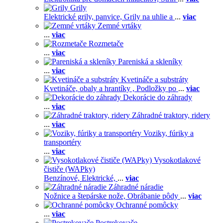
Grily
Elektrické grily, panvice,
Grily na uhlie a
...
viac
Zemné vrtáky
...
viac
Rozmetače
...
viac
Pareniská a skleníky
...
viac
Kvetináče a substráty
Kvetináče, obaly a hrantíky ,
Podložky po
...
viac
Dekorácie do záhrady
...
viac
Záhradné traktory, ridery
...
viac
Voziky, fúriky a
transportéry
...
viac
Vysokotlakové
čističe (WAPky)
Benzínové,
Elektrické,
...
viac
Záhradné náradie
Nožnice a štepárske nože,
Obrábanie pôdy
...
viac
Ochranné pomôcky
...
viac
Postrekovače