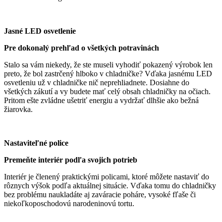
Jasné LED osvetlenie
Pre dokonalý prehľad o všetkých potravinách
Stalo sa vám niekedy, že ste museli vyhodiť pokazený výrobok len
preto, že bol zastrčený hlboko v chladničke? Vďaka jasnému LED
osvetleniu už v chladničke nič neprehliadnete. Dosiahne do
všetkých zákutí a vy budete mať celý obsah chladničky na očiach.
Pritom ešte zvládne ušetriť energiu a vydržať dlhšie ako bežná
žiarovka.
Nastaviteľné police
Premeňte interiér podľa svojich potrieb
Interiér je členený praktickými policami, ktoré môžete nastaviť do
rôznych výšok podľa aktuálnej situácie. Vďaka tomu do chladničky
bez problému naukladáte aj zaváracie poháre, vysoké fľaše či
niekoľkoposchodovú narodeninovú tortu.