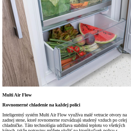
Multi Air Flow
Rovnomerné chladenie na každej polici
Inteligentný systém Multi Air Flow využíva malé vetracie otvory na
zadnej stene, ktoré rovnomerne rozvádzajú studený vzduch po celej
chladničke. Táto technológia udržiava stabilnú teplotu vo všetkých
kútoch, takže potraviny môžete uložiť na ktorúkoľvek policu s