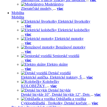
Modelárstvo
Zberateľské modely,
...
viac
Mobilita
Mobilita
Elektrické štvorkolky
...
viac
Elektrické kolobežky
...
viac
Elektrické motorky
...
viac
Benzínové motorky
...
viac
Seniorské vozidlá
...
viac
Elektro skútre
...
viac
Detské vozidlá
Elektrické autíčka,
Elektrické traktory,
Š
...
viac
Kolobežky
KOLOBEŽKY,
...
viac
Detské bicykle
Detské bicykle 10",
Detské bicykle 12",
Dets
...
viac
Odrážadla a vozítka
Cykloodrážadlá ,
Trojkolky,
Detské korčule
...
viac