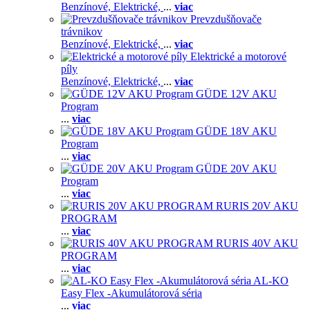
Benzínové,
Elektrické,
...
viac
Prevzdušňovače
trávnikov
Benzínové,
Elektrické,
...
viac
Elektrické a motorové
píly
Benzínové,
Elektrické,
...
viac
GÜDE 12V AKU
Program
...
viac
GÜDE 18V AKU
Program
...
viac
GÜDE 20V AKU
Program
...
viac
RURIS 20V AKU
PROGRAM
...
viac
RURIS 40V AKU
PROGRAM
...
viac
AL-KO
Easy Flex -Akumulátorová séria
...
viac