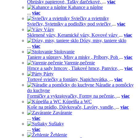
Obrúsky papierové,
Tašky darčekové,
...
viac
Kahance a náplne
...
viac
Sviečky a svietniky
Sviečky,
Svietníky a podložky pod sviečky
...
viac
Vázy
Sklenené vázy,
Keramické vázy,
Kovové vázy
...
viac
Dózy, misy, taniere sklo
...
viac
Stolovanie
Taniere a súpravy,
Misy a misky ,
Príbory,
Poh
...
viac
Varenie,pečenie
Hrnce a sady hrncov ,
Tlakové hrnce,
Panvice,
...
viac
Párty
Tortové sviečky a fontány,
Napichovátka,
...
viac
Náradie a pomôcky
do kuchyne
Formičky a vykrajovačky,
Formy na pečenie,
...
viac
Kúpelňa a WC
Koše na prádlo,
Dávkovače,
Lavóry, vandle,
...
viac
Zaváranie
...
viac
Sušiaky
...
viac
Žehlenie