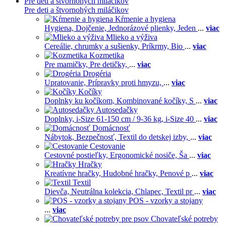
Pre deti a štvornohých miláčikov
Pre deti a štvornohých miláčikov
Kŕmenie a hygiena
Hygiena,
Dojčenie,
Jednorázové plienky,
Jeden
...
viac
Mlieko a výživa
Cereálie, chrumky a sušienky,
Príkrmy,
Bio
...
viac
Kozmetika
Pre mamičky,
Pre detičky,
...
viac
Drogéria
Upratovanie,
Prípravky proti hmyzu,
...
viac
Kočíky
Doplnky ku kočíkom,
Kombinované kočíky,
S
...
viac
Autosedačky
Doplnky,
i-Size 61-150 cm / 9-36 kg,
i-Size 40
...
viac
Domácnosť
Nábytok,
Bezpečnosť,
Textil do detskej izby,
...
viac
Cestovanie
Cestovné postieľky,
Ergonomické nosiče,
Ša
...
viac
Hračky
Kreatívne hračky,
Hudobné hračky,
Penové p
...
viac
Textil
Dievča,
Neutrálna kolekcia,
Chlapec,
Textil pr
...
viac
POS - vzorky a stojany
...
viac
Chovateľské potreby