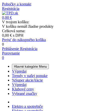
Pobočky a kontakt
Registrácia
0,00 €
V tvojom košíku:
V košíku nemáš žiadne produkty
Celková suma:
0,00 €
s DPH
Prejsť do nákupného košíka
0
Prihlásenie
Registrácia
Porovnanie
0
Hlavné kategórie
Menu
Výpredaj
Trendy v našej ponuke
%
Super akcie
Akcie
Výpredaj
Klubové ceny
Vybrané značky
Elektro a spotrebiče
Elektro a spotrebiče