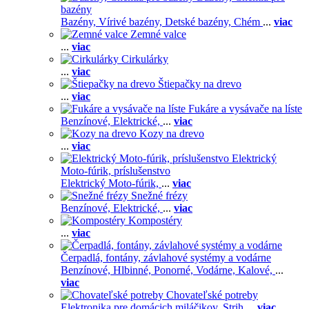
bazény
Bazény,
Vírivé bazény,
Detské bazény,
Chém
...
viac
Zemné valce
...
viac
Cirkulárky
...
viac
Štiepačky na drevo
...
viac
Fukáre a vysávače na líste
Benzínové,
Elektrické,
...
viac
Kozy na drevo
...
viac
Elektrický
Moto-fúrik, príslušenstvo
Elektrický Moto-fúrik,
...
viac
Snežné frézy
Benzínové,
Elektrické,
...
viac
Kompostéry
...
viac
Čerpadlá, fontány, závlahové systémy a vodárne
Benzínové,
Hlbinné,
Ponorné,
Vodárne,
Kalové,
...
viac
Chovateľské potreby
Elektronika pre domácich miláčikov,
Strih
...
viac