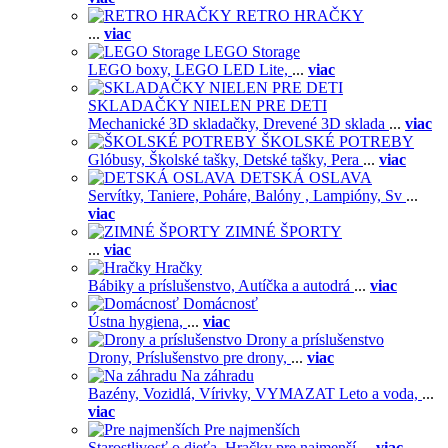
RETRO HRAČKY
...
viac
LEGO Storage
LEGO boxy,
LEGO LED Lite,
...
viac
SKLADAČKY NIELEN PRE DETI
Mechanické 3D skladačky,
Drevené 3D sklada
...
viac
ŠKOLSKÉ POTREBY
Glóbusy,
Školské tašky,
Detské tašky,
Pera
...
viac
DETSKÁ OSLAVA
Servítky,
Taniere,
Poháre,
Balóny ,
Lampióny,
Sv
...
viac
ZIMNÉ ŠPORTY
...
viac
Hračky
Bábiky a príslušenstvo,
Autíčka a autodrá
...
viac
Domácnosť
Ústna hygiena,
...
viac
Drony a príslušenstvo
Drony,
Príslušenstvo pre drony,
...
viac
Na záhradu
Bazény,
Vozidlá,
Vírivky,
VYMAZAT Leto a voda,
...
viac
Pre najmenších
Starostlivosť o dieťa,
Hračky pre najmenší
...
viac