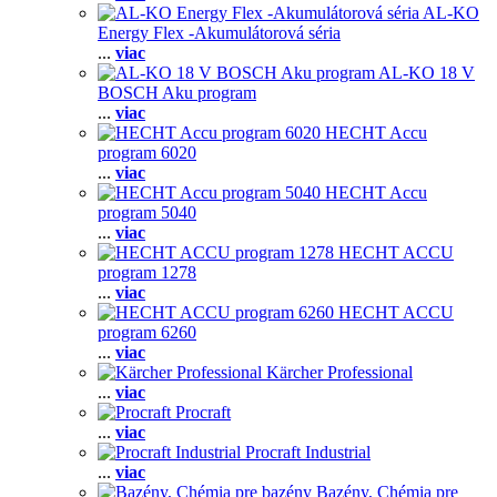
AL-KO
Energy Flex -Akumulátorová séria
...
viac
AL-KO 18 V
BOSCH Aku program
...
viac
HECHT Accu
program 6020
...
viac
HECHT Accu
program 5040
...
viac
HECHT ACCU
program 1278
...
viac
HECHT ACCU
program 6260
...
viac
Kärcher Professional
...
viac
Procraft
...
viac
Procraft Industrial
...
viac
Bazény, Chémia pre