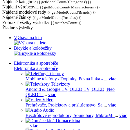
Nájdené kategórie
{{ getModelCount('Categories') }}
Nájdení výrobcovia
{{ getModelCount('Manufacturers') }}
Nájdené modelové rady
{{ getModelCount('Brands') }}
Nájdené články
{{ getModelCount('Articles') }}
Zobraziť všetky výsledky
{{ matchesCount }}
Žiadne výsledky
Výbava na leto
Bicykle a kolobežky
Elektronika a spotrebiče
Elektronika a spotrebiče
Telefóny
Mobilné telefóny / Doplnky,
Pevná linka -
...
viac
Televízory
Android & Google TV,
OLED TV,
QLED, Neo
QLED T
...
viac
Video
Prehrávače,
Projektory a príslušenstvo,
Sa
...
viac
Audio
Bezdrôtové reproduktory,
Soundbary,
Mikro/Mi
...
viac
Domáce kiná
...
viac