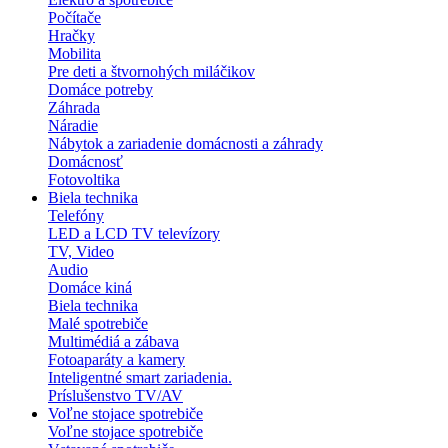
Počítače
Hračky
Mobilita
Pre deti a štvornohých miláčikov
Domáce potreby
Záhrada
Náradie
Nábytok a zariadenie domácnosti a záhrady
Domácnosť
Fotovoltika
Biela technika
Telefóny
LED a LCD TV televízory
TV, Video
Audio
Domáce kiná
Biela technika
Malé spotrebiče
Multimédiá a zábava
Fotoaparáty a kamery
Inteligentné smart zariadenia.
Príslušenstvo TV/AV
Voľne stojace spotrebiče
Voľne stojace spotrebiče