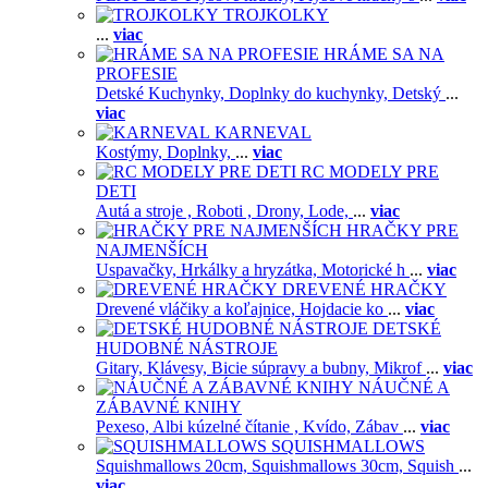
TROJKOLKY
...
viac
HRÁME SA NA
PROFESIE
Detské Kuchynky,
Doplnky do kuchynky,
Detský
...
viac
KARNEVAL
Kostýmy,
Doplnky,
...
viac
RC MODELY PRE
DETI
Autá a stroje ,
Roboti ,
Drony,
Lode,
...
viac
HRAČKY PRE
NAJMENŠÍCH
Uspavačky,
Hrkálky a hryzátka,
Motorické h
...
viac
DREVENÉ HRAČKY
Drevené vláčiky a koľajnice,
Hojdacie ko
...
viac
DETSKÉ
HUDOBNÉ NÁSTROJE
Gitary,
Klávesy,
Bicie súpravy a bubny,
Mikrof
...
viac
NÁUČNÉ A
ZÁBAVNÉ KNIHY
Pexeso,
Albi kúzelné čítanie ,
Kvído,
Zábav
...
viac
SQUISHMALLOWS
Squishmallows 20cm,
Squishmallows 30cm,
Squish
...
viac