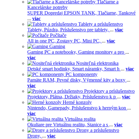
Tlačiarne a
Kancelárske potreby
SUPER Dopredaj EPSON TANK,
Tlačiarne,
Tankové
...
viac
Tablety a príslušenstvo
Tablety,
Púzdra,
Príslušenstvo pre tablety,
...
viac
Počítače
All in one PC,
Zostavy PC,
Mini PC,
...
viac
Gaming
Gaming PC a notebooky,
Gaming monitory a pro
...
viac
Nositeľná elektronika
Detské smart hodinky,
Smart náramky,
Smart h
...
viac
PC komponenty
Pamäte RAM,
Pevné disky,
Výmenné kity a boxy
...
viac
Projektory a príslušenstvo
Projektory,
Plátna,
Držiaky,
Príslušenstvo k p
...
viac
Herné konzoly
Nintendo,
Gamepady,
Príslušenstvo k herným kon
...
viac
Virtuálna realita
Okuliare pre Virtuálnu realitu,
Stanice a s
...
viac
Drony a príslušenstvo
Drony,
...
viac