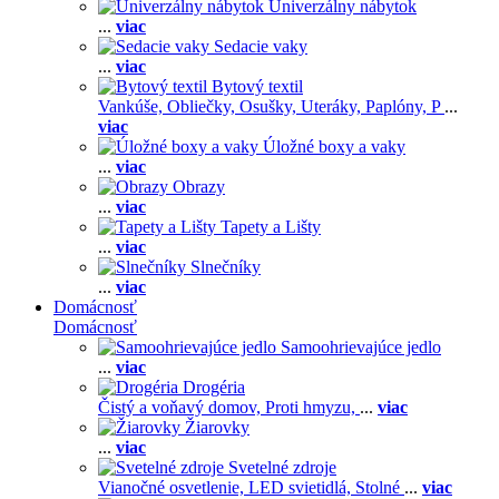
Univerzálny nábytok
...
viac
Sedacie vaky
...
viac
Bytový textil
Vankúše,
Obliečky,
Osušky,
Uteráky,
Paplóny,
P
...
viac
Úložné boxy a vaky
...
viac
Obrazy
...
viac
Tapety a Lišty
...
viac
Slnečníky
...
viac
Domácnosť
Domácnosť
Samoohrievajúce jedlo
...
viac
Drogéria
Čistý a voňavý domov,
Proti hmyzu,
...
viac
Žiarovky
...
viac
Svetelné zdroje
Vianočné osvetlenie,
LED svietidlá,
Stolné
...
viac