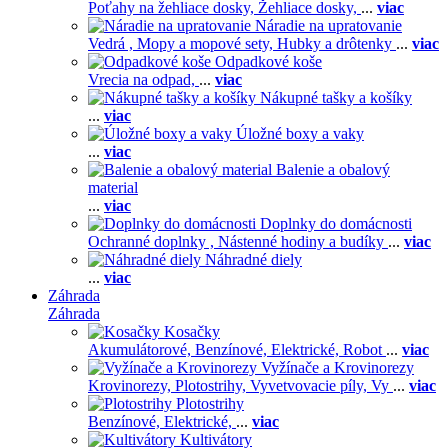
Poťahy na žehliace dosky,
Žehliace dosky,
...
viac
Náradie na upratovanie
Vedrá ,
Mopy a mopové sety,
Hubky a drôtenky
...
viac
Odpadkové koše
Vrecia na odpad,
...
viac
Nákupné tašky a košíky
...
viac
Úložné boxy a vaky
...
viac
Balenie a obalový
material
...
viac
Doplnky do domácnosti
Ochranné doplnky ,
Nástenné hodiny a budíky
...
viac
Náhradné diely
...
viac
Záhrada
Záhrada
Kosačky
Akumulátorové,
Benzínové,
Elektrické,
Robot
...
viac
Vyžínače a Krovinorezy
Krovinorezy,
Plotostrihy,
Vyvetvovacie píly,
Vy
...
viac
Plotostrihy
Benzínové,
Elektrické,
...
viac
Kultivátory