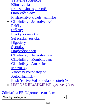
Vstavané spotrebiče
Klimatizácia
Profesionálne spotrebiče
Ohrievače vody
Príslušenstvo k bielej technike
Chladničky - Jednodverové
Práčky
Sušičky
Práčky so sušičkou
Set práčka+sušička
Digestory
Sporáky
Umývačky riadu
Chladničky - Jednodverové
Chladničky - Kombinované
Chladničky - Americké
Mrazničky
Vínotéky voľne stojace
Autochladničky
Príslušenstvo Voľne stojace spotrebiče
HISENSE RL481N4BWE vystavený kus
Zdieľať na FB
Odporučiť e-mailom