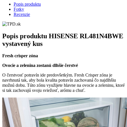
Popis produktu
Fotky
Recenzie
Popis produktu
HISENSE RL481N4BWE
vystavený kus
Fresh crisper zóna
Ovocie a zelenina zostanú dlhšie čerstvé
O čerstvosť potravín ide predovšetkým. Fresh Crisper zóna je
navrhnutá tak, aby bola kvalita potravín zachovaná čo najdlhšiu
možnú dobu. Túto zónu využijete hlavne na ovocie a zeleninu, ktoré
si tak zachovajú svoju sviežosť, arómu a chuť.