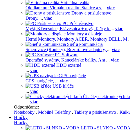
Virtuálna realita
Okuliare pre Virtuálnu realitu,
Stanice a s
...
viac
Drony a príslušenstvo
Drony,
...
viac
PC Príslušenstvo
Myši,
Klávesnice,
Klávesnica + myš,
Tašky k
...
viac
Monitory a displeje
Herné Monitory,
Monitory ACER,
Monitory DELL,
M
.
Sieť a komunikácia
Smerovače (Routery),
Bezdrôtové adaptéry,
...
viac
PC Software
Operačné systémy,
Kancelárske balíky,
Ant
...
viac
HDD externé
...
viac
GPS navigácie
GPS navigácie,
...
viac
USB kľúče
...
viac
Čítačky elektronických k
...
viac
Odporúčame:
Notebooky
,
Mobilné Telefóny
,
Tablety a príslušenstvo
,
Kalk
Hračky
Hračky
LETO - SLNKO - VOD