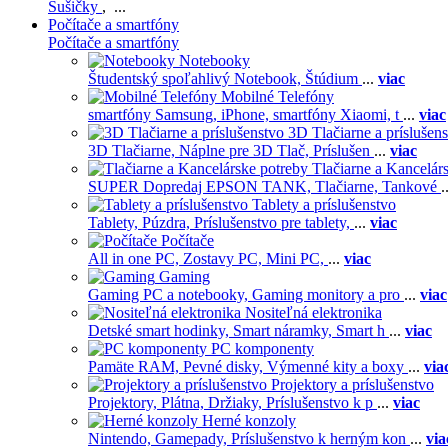
Sušičky
, ...
Počítače a smartfóny
Počítače a smartfóny
Notebooky
Študentský spoľahlivý Notebook,
Štúdium
...
viac
Mobilné Telefóny
smartfóny Samsung,
iPhone,
smartfóny Xiaomi,
t
...
viac
3D Tlačiarne a príslušen
3D Tlačiarne,
Náplne pre 3D Tlač,
Príslušen
...
viac
Tlačiarne a Kancelár
SUPER Dopredaj EPSON TANK,
Tlačiarne,
Tankové
.
Tablety a príslušenstvo
Tablety,
Púzdra,
Príslušenstvo pre tablety,
...
viac
Počítače
All in one PC,
Zostavy PC,
Mini PC,
...
viac
Gaming
Gaming PC a notebooky,
Gaming monitory a pro
...
viac
Nositeľná elektronika
Detské smart hodinky,
Smart náramky,
Smart h
...
viac
PC komponenty
Pamäte RAM,
Pevné disky,
Výmenné kity a boxy
...
via
Projektory a príslušenstvo
Projektory,
Plátna,
Držiaky,
Príslušenstvo k p
...
viac
Herné konzoly
Nintendo,
Gamepady,
Príslušenstvo k herným kon
...
via