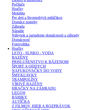
Počítače
Hračky
Mobilita
Pre deti a štvornohých miláčikov
Domáce potreby
Záhrada
Náradie
Nábytok a zariadenie domácnosti a záhrady
Domácnosť
Fotovoltika
Hračky
LETO - SLNKO - VODA
BAZÉNY
PRISLUŠENSTVO K BÁZENOM
ŠPORT A ODDYCH
NAFUKOVAČKY DO VODY
ŠMYKĽAVKY
TRAMPOLÍNY
VÍRIVÉ BAZÉNY
HRAČKY NA ZÁHRADU
LEGO®
BÁBIKY
AUTÍČKA
Z FILMOV, HIER A ROZPRÁVOK