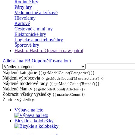
Rodinné hry
Párty hry
Vedomostné a kvízové
Hlavolamy
Kartové
Cestovné a mini hry
Elektronické hry
Logické a postrehové hry
Športové hry
Hasbro Hasbro Operacia paw patrol
Zdieľať na FB
Odporučiť e-mailom
Nájdené kategórie
{{ getModelCount('Categories') }}
Nájdení výrobcovia
{{ getModelCount('Manufacturers') }}
Nájdené modelové rady
{{ getModelCount('Brands') }}
Nájdené články
{{ getModelCount('Articles') }}
Zobraziť všetky výsledky
{{ matchesCount }}
Žiadne výsledky
Výbava na leto
Bicykle a kolobežky