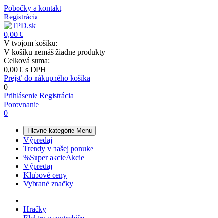
Pobočky a kontakt
Registrácia
0,00 €
V tvojom košíku:
V košíku nemáš žiadne produkty
Celková suma:
0,00 €
s DPH
Prejsť do nákupného košíka
0
Prihlásenie
Registrácia
Porovnanie
0
Hlavné kategórie
Menu
Výpredaj
Trendy v našej ponuke
%
Super akcie
Akcie
Výpredaj
Klubové ceny
Vybrané značky
Hračky
Elektro a spotrebiče