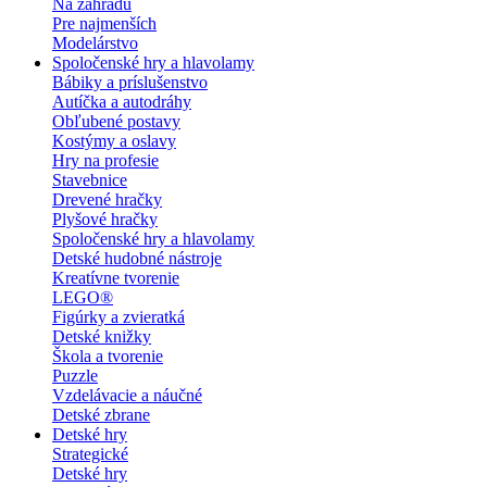
Na záhradu
Pre najmenších
Modelárstvo
Spoločenské hry a hlavolamy
Bábiky a príslušenstvo
Autíčka a autodráhy
Obľubené postavy
Kostýmy a oslavy
Hry na profesie
Stavebnice
Drevené hračky
Plyšové hračky
Spoločenské hry a hlavolamy
Detské hudobné nástroje
Kreatívne tvorenie
LEGO®
Figúrky a zvieratká
Detské knižky
Škola a tvorenie
Puzzle
Vzdelávacie a náučné
Detské zbrane
Detské hry
Strategické
Detské hry