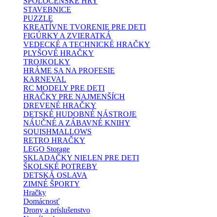
SPOLOČENSKÉ HRY
STAVEBNICE
PUZZLE
KREATÍVNE TVORENIE PRE DETI
FIGÚRKY A ZVIERATKÁ
VEDECKÉ A TECHNICKÉ HRAČKY
PLYŠOVÉ HRAČKY
TROJKOLKY
HRÁME SA NA PROFESIE
KARNEVAL
RC MODELY PRE DETI
HRAČKY PRE NAJMENŠÍCH
DREVENÉ HRAČKY
DETSKÉ HUDOBNÉ NÁSTROJE
NÁUČNÉ A ZÁBAVNÉ KNIHY
SQUISHMALLOWS
RETRO HRAČKY
LEGO Storage
SKLADAČKY NIELEN PRE DETI
ŠKOLSKÉ POTREBY
DETSKÁ OSLAVA
ZIMNÉ ŠPORTY
Hračky
Domácnosť
Drony a príslušenstvo