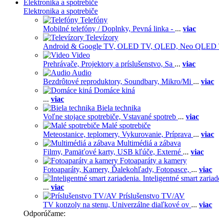
Elektronika a spotrebiče
Elektronika a spotrebiče
Telefóny
Mobilné telefóny / Doplnky,
Pevná linka -
...
viac
Televízory
Android & Google TV,
OLED TV,
QLED, Neo QLED
Video
Prehrávače,
Projektory a príslušenstvo,
Sa
...
viac
Audio
Bezdrôtové reproduktory,
Soundbary,
Mikro/Mi
...
viac
Domáce kiná
...
viac
Biela technika
Voľne stojace spotrebiče,
Vstavané spotreb
...
viac
Malé spotrebiče
Meteostanice, teplomery,
Vykurovanie,
Príprava
...
viac
Multimédiá a zábava
Filmy,
Pamäťové karty,
USB kľúče,
Externé
...
viac
Fotoaparáty a kamery
Fotoaparáty,
Kamery,
Ďalekohľady,
Fotopasce,
...
viac
Inteligentné smart zariad
...
viac
Príslušenstvo TV/AV
TV konzoly na stenu,
Univerzálne diaľkové ov
...
viac
Odporúčame: