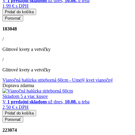
V
1 predajni
skladom
už dnes,
10.08.
u teba
1,99 €
s DPH
Pridať do košíka
Porovnať
183048
/
Glitrové kvety a vetvičky
/
Glitrové kvety a vetvičky
Vianočná halúzka strieborná 60cm
- Umelý kvet vianočný
Doprava zdarma
Skladom 5 a viac kusov
V
1 predajni
skladom
už dnes,
10.08.
u teba
2,50 €
s DPH
Pridať do košíka
Porovnať
223074