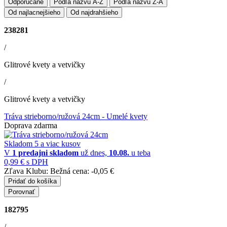
Odporúčané
Podľa názvu A-Z
Podľa názvu Z-A
Od najlacnejšieho
Od najdrahšieho
238281
/
Glitrové kvety a vetvičky
/
Glitrové kvety a vetvičky
Tráva strieborno/ružová 24cm
- Umelé kvety
Doprava zdarma
Skladom 5 a viac kusov
V
1 predajni
skladom
už dnes,
10.08.
u teba
0,99 €
s DPH
Zľava Klubu:
Bežná cena:
-0,05 €
Pridať do košíka
Porovnať
182795
/