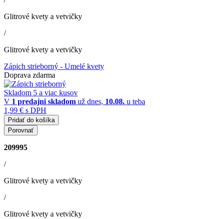
Glitrové kvety a vetvičky
/
Glitrové kvety a vetvičky
Zápich strieborný
- Umelé kvety
Doprava zdarma
Skladom 5 a viac kusov
V
1 predajni
skladom
už dnes,
10.08.
u teba
1,99 €
s DPH
Pridať do košíka
Porovnať
209995
/
Glitrové kvety a vetvičky
/
Glitrové kvety a vetvičky