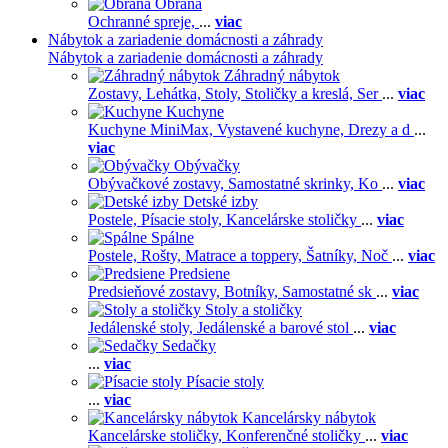
Obrana
Ochranné spreje,
...
viac
Nábytok a zariadenie domácnosti a záhrady
Nábytok a zariadenie domácnosti a záhrady
Záhradný nábytok
Zostavy,
Lehátka,
Stoly,
Stoličky a kreslá,
Ser
...
viac
Kuchyne
Kuchyne MiniMax,
Vystavené kuchyne,
Drezy a d
...
viac
Obývačky
Obývačkové zostavy,
Samostatné skrinky,
Ko
...
viac
Detské izby
Postele,
Písacie stoly,
Kancelárske stoličky
...
viac
Spálne
Postele,
Rošty,
Matrace a toppery,
Šatníky,
Noč
...
viac
Predsiene
Predsieňové zostavy,
Botníky,
Samostatné sk
...
viac
Stoly a stoličky
Jedálenské stoly,
Jedálenské a barové stol
...
viac
Sedačky
...
viac
Písacie stoly
...
viac
Kancelársky nábytok
Kancelárske stoličky,
Konferenčné stoličky
...
viac