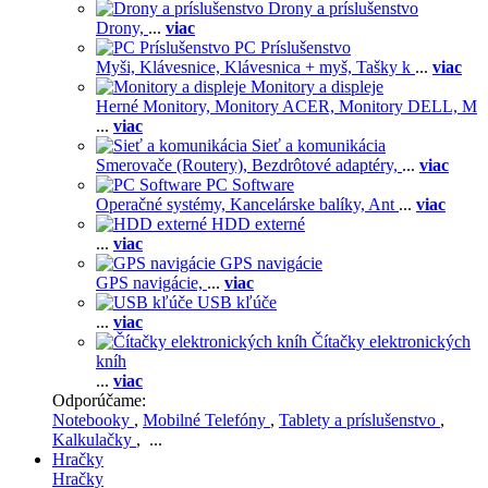
Drony a príslušenstvo
Drony,
...
viac
PC Príslušenstvo
Myši,
Klávesnice,
Klávesnica + myš,
Tašky k
...
viac
Monitory a displeje
Herné Monitory,
Monitory ACER,
Monitory DELL,
M
...
viac
Sieť a komunikácia
Smerovače (Routery),
Bezdrôtové adaptéry,
...
viac
PC Software
Operačné systémy,
Kancelárske balíky,
Ant
...
viac
HDD externé
...
viac
GPS navigácie
GPS navigácie,
...
viac
USB kľúče
...
viac
Čítačky elektronických
kníh
...
viac
Odporúčame:
Notebooky
,
Mobilné Telefóny
,
Tablety a príslušenstvo
,
Kalkulačky
, ...
Hračky
Hračky