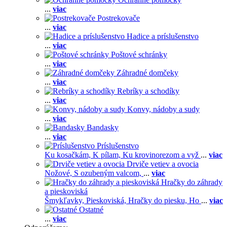
...
viac
Postrekovače
...
viac
Hadice a príslušenstvo
...
viac
Poštové schránky
...
viac
Záhradné domčeky
...
viac
Rebríky a schodíky
...
viac
Konvy, nádoby a sudy
...
viac
Bandasky
...
viac
Príslušenstvo
Ku kosačkám,
K pílam,
Ku krovinorezom a vyž
...
viac
Drviče vetiev a ovocia
Nožové,
S ozubeným valcom,
...
viac
Hračky do záhrady
a pieskoviská
Šmykľavky,
Pieskoviská,
Hračky do piesku,
Ho
...
viac
Ostatné
...
viac