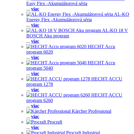
Easy Flex -Akumulátorová séria
...
viac
AL-KO
Energy Flex -Akumulátorová séria
...
viac
AL-KO 18 V
BOSCH Aku program
...
viac
HECHT Accu
program 6020
...
viac
HECHT Accu
program 5040
...
viac
HECHT ACCU
program 1278
...
viac
HECHT ACCU
program 6260
...
viac
Kärcher Professional
...
viac
Procraft
...
viac
Procraft Industrial