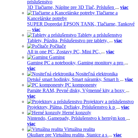
príslušenstvo
3D Tlačiarne,
Náplne pre 3D Tlač,
Príslušen
...
viac
Tlačiarne a
Kancelárske potreby
SUPER Dopredaj EPSON TANK,
Tlačiarne,
Tankové
...
viac
Tablety a príslušenstvo
Tablety,
Púzdra,
Príslušenstvo pre tablety,
...
viac
Počítače
All in one PC,
Zostavy PC,
Mini PC,
...
viac
Gaming
Gaming PC a notebooky,
Gaming monitory a pro
...
viac
Nositeľná elektronika
Detské smart hodinky,
Smart náramky,
Smart h
...
viac
PC komponenty
Pamäte RAM,
Pevné disky,
Výmenné kity a boxy
...
viac
Projektory a príslušenstvo
Projektory,
Plátna,
Držiaky,
Príslušenstvo k p
...
viac
Herné konzoly
Nintendo,
Gamepady,
Príslušenstvo k herným kon
...
viac
Virtuálna realita
Okuliare pre Virtuálnu realitu,
Stanice a s
...
viac