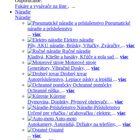
Odporúčame:
Fukáre a vysávače na líste
, ...
Náradie
Náradie
Pneumatické
náradie a príslušenstvo
...
viac
Elektro náradie
Píly,
AKU náradie,
Brúsky,
Vŕtačky,
Zváračky
...
viac
Ručné náradie
Kladivá,
Kliešte a hasáky,
Kľúče a gola sad
...
viac
Motorové stroje
Generátory,
Vibračné Dosky,
...
viac
Drobný tovar
Autopríslušenstvo,
Lepiace pásky a lepidlá
...
viac
Ochranné pomôcky
Ochranné rúška,
...
viac
Kúrenie
Dymovina,
Doplnky,
Plynové ohrievače,
...
viac
Náradie-Príslušenstvo
Určené pre vŕtačku / uťahovačku / elektric
...
viac
Auto-moto
Autokamery,
Autorádiá,
Držiaky na telefóny,
...
viac
Ostatné
...
viac