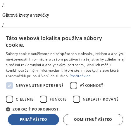
/
Glitrové kvety a vetvičky
/
Glitrové kvety a vetvičky
Táto webová lokalita používa súbory
cookie.
Zápich stromčeky gliter zelené 17cm
- Umelé kvety
Doprava zdarma
Súbory cookie používame na prispôsobenie obsahu, reklám a analýzu
návštevnosti. Informácie o vašom používaní našej stránky zdieľame aj
Skladom 5 a viac kusov
s našimi reklamnými a analytickými partnermi, ktorí ich môžu
V
1 predajni
skladom
už dnes,
10.08.
u teba
kombinovať s inými informáciami, ktoré ste im poskytli alebo ktoré
0,79 €
s DPH
zhromaždili pri používaní ich služieb.
Prečítať viac
Zľava Klubu:
Bežná cena:
-0,04 €
Pridať do košíka
NEVYHNUTNE POTREBNÉ
VÝKONNOSŤ
Porovnať
238282
CIELENIE
FUNKCIE
NEKLASIFIKOVANÉ
/
ZOBRAZIŤ PODROBNOSTI
Glitrové kvety a vetvičky
PRIJAŤ VŠETKO
ODMIETNUŤ VŠETKO
/