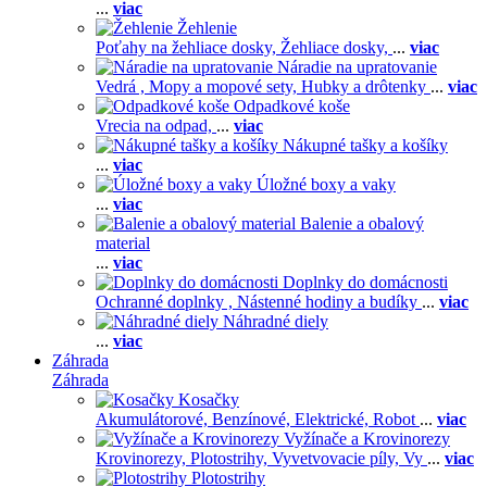
...
viac
Žehlenie
Poťahy na žehliace dosky,
Žehliace dosky,
...
viac
Náradie na upratovanie
Vedrá ,
Mopy a mopové sety,
Hubky a drôtenky
...
viac
Odpadkové koše
Vrecia na odpad,
...
viac
Nákupné tašky a košíky
...
viac
Úložné boxy a vaky
...
viac
Balenie a obalový
material
...
viac
Doplnky do domácnosti
Ochranné doplnky ,
Nástenné hodiny a budíky
...
viac
Náhradné diely
...
viac
Záhrada
Záhrada
Kosačky
Akumulátorové,
Benzínové,
Elektrické,
Robot
...
viac
Vyžínače a Krovinorezy
Krovinorezy,
Plotostrihy,
Vyvetvovacie píly,
Vy
...
viac
Plotostrihy