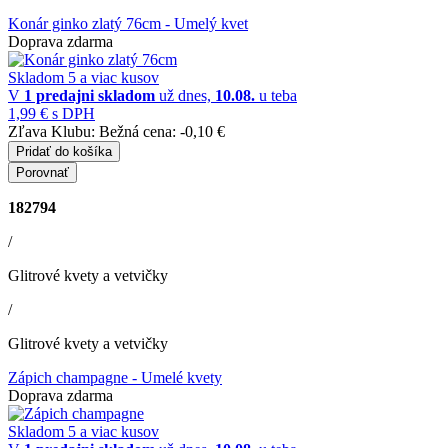
Konár ginko zlatý 76cm
- Umelý kvet
Doprava zdarma
Skladom 5 a viac kusov
V
1 predajni
skladom
už dnes,
10.08.
u teba
1,99 €
s DPH
Zľava Klubu:
Bežná cena:
-0,10 €
Pridať do košíka
Porovnať
182794
/
Glitrové kvety a vetvičky
/
Glitrové kvety a vetvičky
Zápich champagne
- Umelé kvety
Doprava zdarma
Skladom 5 a viac kusov