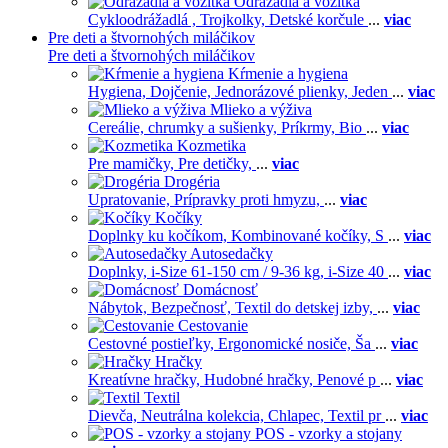
Odrážadla a vozítka
Cykloodrážadlá ,
Trojkolky,
Detské korčule
...
viac
Pre deti a štvornohých miláčikov
Pre deti a štvornohých miláčikov
Kŕmenie a hygiena
Hygiena,
Dojčenie,
Jednorázové plienky,
Jeden
...
viac
Mlieko a výživa
Cereálie, chrumky a sušienky,
Príkrmy,
Bio
...
viac
Kozmetika
Pre mamičky,
Pre detičky,
...
viac
Drogéria
Upratovanie,
Prípravky proti hmyzu,
...
viac
Kočíky
Doplnky ku kočíkom,
Kombinované kočíky,
S
...
viac
Autosedačky
Doplnky,
i-Size 61-150 cm / 9-36 kg,
i-Size 40
...
viac
Domácnosť
Nábytok,
Bezpečnosť,
Textil do detskej izby,
...
viac
Cestovanie
Cestovné postieľky,
Ergonomické nosiče,
Ša
...
viac
Hračky
Kreatívne hračky,
Hudobné hračky,
Penové p
...
viac
Textil
Dievča,
Neutrálna kolekcia,
Chlapec,
Textil pr
...
viac
POS - vzorky a stojany