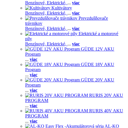
Benzínové,
Elektrické,
...
viac
Kultivátory
Benzínové,
Elektrické,
...
viac
Prevzdušňovače
trávnikov
Benzínové,
Elektrické,
...
viac
Elektrické a motorové
píly
Benzínové,
Elektrické,
...
viac
GÜDE 12V AKU
Program
...
viac
GÜDE 18V AKU
Program
...
viac
GÜDE 20V AKU
Program
...
viac
RURIS 20V AKU
PROGRAM
...
viac
RURIS 40V AKU
PROGRAM
...
viac
AL-KO