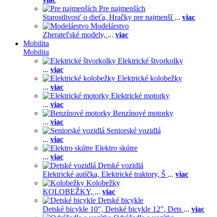
Pre najmenších
Starostlivosť o dieťa,
Hračky pre najmenší
...
viac
Modelárstvo
Zberateľské modely,
...
viac
Mobilita
Mobilita
Elektrické štvorkolky
...
viac
Elektrické kolobežky
...
viac
Elektrické motorky
...
viac
Benzínové motorky
...
viac
Seniorské vozidlá
...
viac
Elektro skútre
...
viac
Detské vozidlá
Elektrické autíčka,
Elektrické traktory,
Š
...
viac
Kolobežky
KOLOBEŽKY,
...
viac
Detské bicykle
Detské bicykle 10",
Detské bicykle 12",
Dets
...
viac