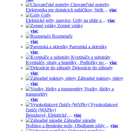
Chovateľské potreby
Elektronika pre domácich miláčikov,
Strih
...
viac
Grily
Elektrické grily, panvice,
Grily na uhlie a
...
viac
Zemné vrtáky
...
viac
Rozmetače
...
viac
Pareniská a skleníky
...
viac
Kvetináče a substráty
Kvetináče, obaly a hrantíky ,
Podložky po
...
viac
Dekorácie do záhrady
...
viac
Záhradné traktory, ridery
...
viac
Voziky, fúriky a
transportéry
...
viac
Vysokotlakové
čističe (WAPky)
Benzínové,
Elektrické,
...
viac
Záhradné náradie
Nožnice a štepárske nože,
Obrábanie pôdy
...
viac
Ochranné pomôcky