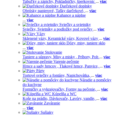
Tabuľky a zápichy,
Pokladničky, šperkovnic
...
viac
Darčekové doplnky
Obrúsky papierové,
Tašky darčekové,
...
viac
Kahance a náplne
...
viac
Sviečky a svietniky
Sviečky,
Svietníky a podložky pod sviečky
...
viac
Vázy
Sklenené vázy,
Keramické vázy,
Kovové vázy
...
viac
Dózy, misy, taniere sklo
...
viac
Stolovanie
Taniere a súpravy,
Misy a misky ,
Príbory,
Poh
...
viac
Varenie,pečenie
Hrnce a sady hrncov ,
Tlakové hrnce,
Panvice,
...
viac
Párty
Tortové sviečky a fontány,
Napichovátka,
...
viac
Náradie a pomôcky
do kuchyne
Formičky a vykrajovačky,
Formy na pečenie,
...
viac
Kúpelňa a WC
Koše na prádlo,
Dávkovače,
Lavóry, vandle,
...
viac
Zaváranie
...
viac
Sušiaky