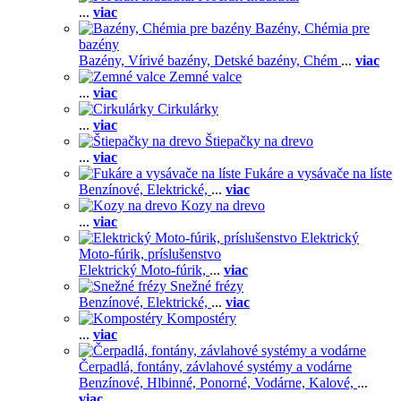
...
viac
Bazény, Chémia pre
bazény
Bazény,
Vírivé bazény,
Detské bazény,
Chém
...
viac
Zemné valce
...
viac
Cirkulárky
...
viac
Štiepačky na drevo
...
viac
Fukáre a vysávače na líste
Benzínové,
Elektrické,
...
viac
Kozy na drevo
...
viac
Elektrický
Moto-fúrik, príslušenstvo
Elektrický Moto-fúrik,
...
viac
Snežné frézy
Benzínové,
Elektrické,
...
viac
Kompostéry
...
viac
Čerpadlá, fontány, závlahové systémy a vodárne
Benzínové,
Hlbinné,
Ponorné,
Vodárne,
Kalové,
...
viac