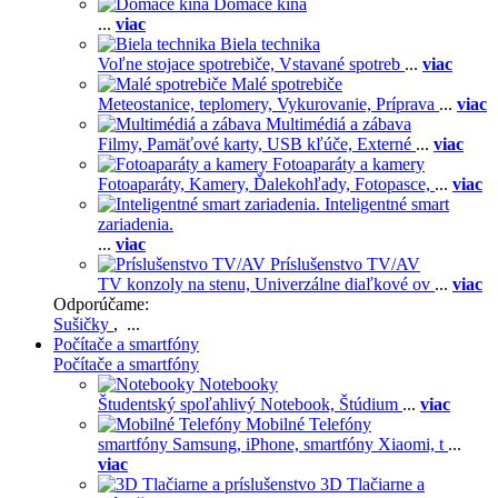
Domáce kiná
...
viac
Biela technika
Voľne stojace spotrebiče,
Vstavané spotreb
...
viac
Malé spotrebiče
Meteostanice, teplomery,
Vykurovanie,
Príprava
...
viac
Multimédiá a zábava
Filmy,
Pamäťové karty,
USB kľúče,
Externé
...
viac
Fotoaparáty a kamery
Fotoaparáty,
Kamery,
Ďalekohľady,
Fotopasce,
...
viac
Inteligentné smart
zariadenia.
...
viac
Príslušenstvo TV/AV
TV konzoly na stenu,
Univerzálne diaľkové ov
...
viac
Odporúčame:
Sušičky
, ...
Počítače a smartfóny
Počítače a smartfóny
Notebooky
Študentský spoľahlivý Notebook,
Štúdium
...
viac
Mobilné Telefóny
smartfóny Samsung,
iPhone,
smartfóny Xiaomi,
t
...
viac
3D Tlačiarne a