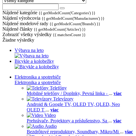
Nájdené kategórie
{{ getModelCount('Categories') }}
Nájdení výrobcovia
{{ getModelCount('Manufacturers') }}
Nájdené modelové rady
{{ getModelCount('Brands') }}
Nájdené články
{{ getModelCount('Articles') }}
Zobraziť všetky výsledky
{{ matchesCount }}
Žiadne výsledky
Výbava na leto
Bicykle a kolobežky
Elektronika a spotrebiče
Elektronika a spotrebiče
Telefóny
Mobilné telefóny / Doplnky,
Pevná linka -
...
viac
Televízory
Android & Google TV,
OLED TV,
QLED, Neo
QLED T
...
viac
Video
Prehrávače,
Projektory a príslušenstvo,
Sa
...
viac
Audio
Bezdrôtové reproduktory,
Soundbary,
Mikro/Mi
...
viac