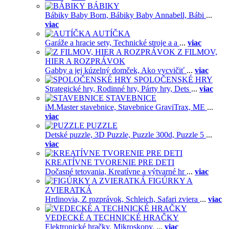
BÁBIKY
Bábiky Baby Born,
Bábiky Baby Annabell,
Bábi
...
viac
AUTÍČKA
Garáže a hracie sety,
Technické stroje a a
...
viac
Z FILMOV,
HIER A ROZPRÁVOK
Gabby a jej kúzelný domček,
Ako vycvičiť
...
viac
SPOLOČENSKÉ HRY
Strategické hry,
Rodinné hry,
Párty hry,
Dets
...
viac
STAVEBNICE
iM.Master stavebnice,
Stavebnice GraviTrax,
ME
...
viac
PUZZLE
Detské puzzle,
3D Puzzle,
Puzzle 300d,
Puzzle 5
...
viac
KREATÍVNE TVORENIE PRE DETI
Dočasné tetovania,
Kreatívne a výtvarné hr
...
viac
FIGÚRKY A
ZVIERATKÁ
Hrdinovia,
Z rozprávok,
Schleich,
Safari zviera
...
viac
VEDECKÉ A TECHNICKÉ HRAČKY
Elektronické hračky,
Mikroskopy,
...
viac