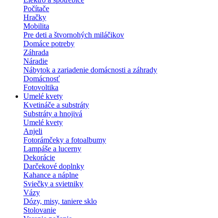
Počítače
Hračky
Mobilita
Pre deti a štvornohých miláčikov
Domáce potreby
Záhrada
Náradie
Nábytok a zariadenie domácnosti a záhrady
Domácnosť
Fotovoltika
Umelé kvety
Kvetináče a substráty
Substráty a hnojivá
Umelé kvety
Anjeli
Fotorámčeky a fotoalbumy
Lampáše a lucerny
Dekorácie
Darčekové doplnky
Kahance a náplne
Sviečky a svietniky
Vázy
Dózy, misy, taniere sklo
Stolovanie