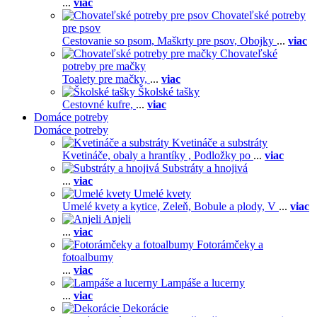
...
viac
Chovateľské potreby
pre psov
Cestovanie so psom,
Maškrty pre psov,
Obojky
...
viac
Chovateľské
potreby pre mačky
Toalety pre mačky,
...
viac
Školské tašky
Cestovné kufre,
...
viac
Domáce potreby
Domáce potreby
Kvetináče a substráty
Kvetináče, obaly a hrantíky ,
Podložky po
...
viac
Substráty a hnojivá
...
viac
Umelé kvety
Umelé kvety a kytice,
Zeleň,
Bobule a plody,
V
...
viac
Anjeli
...
viac
Fotorámčeky a
fotoalbumy
...
viac
Lampáše a lucerny
...
viac
Dekorácie