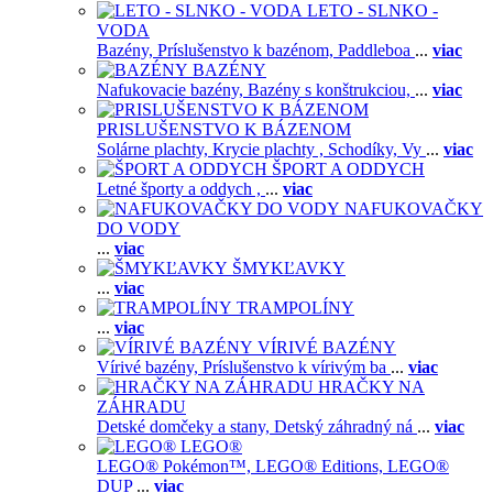
LETO - SLNKO -
VODA
Bazény,
Príslušenstvo k bazénom,
Paddleboa
...
viac
BAZÉNY
Nafukovacie bazény,
Bazény s konštrukciou,
...
viac
PRISLUŠENSTVO K BÁZENOM
Solárne plachty,
Krycie plachty ,
Schodíky,
Vy
...
viac
ŠPORT A ODDYCH
Letné športy a oddych ,
...
viac
NAFUKOVAČKY
DO VODY
...
viac
ŠMYKĽAVKY
...
viac
TRAMPOLÍNY
...
viac
VÍRIVÉ BAZÉNY
Vírivé bazény,
Príslušenstvo k vírivým ba
...
viac
HRAČKY NA
ZÁHRADU
Detské domčeky a stany,
Detský záhradný ná
...
viac
LEGO®
LEGO® Pokémon™,
LEGO® Editions,
LEGO®
DUP
...
viac