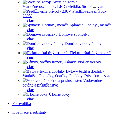
Svetelné zdroje
Vianočné osvetlenie,
LED svietidlá,
Stolné
...
viac
Predlžovacie prívody
230V
...
viac
Spínacie Hodiny , merače
...
viac
Domové zvončeky
...
viac
Domáce videovrátniky
...
viac
Elektroinštalačný materiál
...
viac
Zámky, vložky trezory
...
viac
Bytový textil a doplnky
Vankúše,
Obliečky,
Osušky,
Paplóny,
Príslušen
...
viac
Vodovodné
batérie a príslušenstvo
...
viac
Úložné boxy
...
viac
Fotovoltika
Kvetináče a substráty