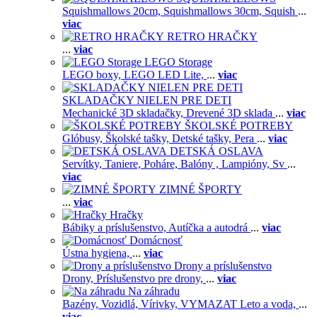
Squishmallows 20cm,
Squishmallows 30cm,
Squish
...
viac
RETRO HRAČKY
...
viac
LEGO Storage
LEGO boxy,
LEGO LED Lite,
...
viac
SKLADAČKY NIELEN PRE DETI
Mechanické 3D skladačky,
Drevené 3D sklada
...
viac
ŠKOLSKÉ POTREBY
Glóbusy,
Školské tašky,
Detské tašky,
Pera
...
viac
DETSKÁ OSLAVA
Servítky,
Taniere,
Poháre,
Balóny ,
Lampióny,
Sv
...
viac
ZIMNÉ ŠPORTY
...
viac
Hračky
Bábiky a príslušenstvo,
Autíčka a autodrá
...
viac
Domácnosť
Ústna hygiena,
...
viac
Drony a príslušenstvo
Drony,
Príslušenstvo pre drony,
...
viac
Na záhradu
Bazény,
Vozidlá,
Vírivky,
VYMAZAT Leto a voda,
...
viac