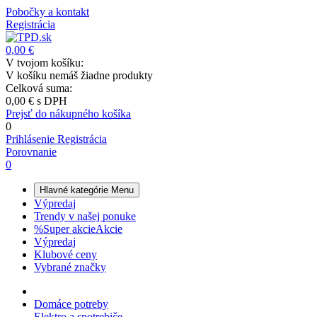
Pobočky a kontakt
Registrácia
0,00 €
V tvojom košíku:
V košíku nemáš žiadne produkty
Celková suma:
0,00 €
s DPH
Prejsť do nákupného košíka
0
Prihlásenie
Registrácia
Porovnanie
0
Hlavné kategórie
Menu
Výpredaj
Trendy v našej ponuke
%
Super akcie
Akcie
Výpredaj
Klubové ceny
Vybrané značky
Domáce potreby
Elektro a spotrebiče