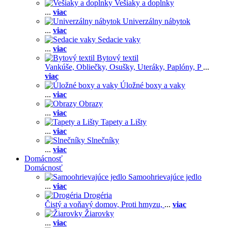
Vešiaky a doplnky
...
viac
Univerzálny nábytok
...
viac
Sedacie vaky
...
viac
Bytový textil
Vankúše,
Obliečky,
Osušky,
Uteráky,
Paplóny,
P
...
viac
Úložné boxy a vaky
...
viac
Obrazy
...
viac
Tapety a Lišty
...
viac
Slnečníky
...
viac
Domácnosť
Domácnosť
Samoohrievajúce jedlo
...
viac
Drogéria
Čistý a voňavý domov,
Proti hmyzu,
...
viac
Žiarovky
...
viac