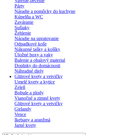
Varenie,pečenie
Párty
Náradie a pomôcky do kuchyne
Kúpelňa a WC
Zaváranie
Sušiaky
Žehlenie
Náradie na upratovanie
Odpadkové koše
Nákupné tašky a košíky
Úložné boxy a vaky
Balenie a obalový material
Doplnky do domácnosti
Náhradné diely
Glitrové kvety a vetvičky
Umelé kvety a kytice
Zeleň
Bobule a plody
Vianočné a zimné kvety
Glitrové kvety a vetvičky
Girlandy
Vence
Ikebany a aranžmá
Jarné kvety