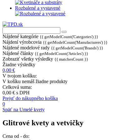
Rozbalené a vystavené
Nájdené kategórie
{{ getModelCount('Categories') }}
Nájdení výrobcovia
{{ getModelCount('Manufacturers') }}
Nájdené modelové rady
{{ getModelCount('Brands') }}
Nájdené články
{{ getModelCount('Articles') }}
Zobraziť všetky výsledky
{{ matchesCount }}
Žiadne výsledky
0,00 €
V tvojom košíku:
V košíku nemáš žiadne produkty
Celková suma:
0,00 €
s DPH
Prejsť do nákupného košíka
0
Späť na Umelé kvety
Glitrové kvety a vetvičky
Cena od - do: