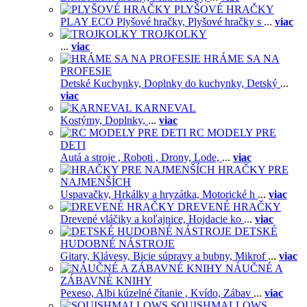
PLYŠOVÉ HRAČKY
PLAY ECO Plyšové hračky,
Plyšové hračky s
...
viac
TROJKOLKY
...
viac
HRÁME SA NA
PROFESIE
Detské Kuchynky,
Doplnky do kuchynky,
Detský
...
viac
KARNEVAL
Kostýmy,
Doplnky,
...
viac
RC MODELY PRE
DETI
Autá a stroje ,
Roboti ,
Drony,
Lode,
...
viac
HRAČKY PRE
NAJMENŠÍCH
Uspavačky,
Hrkálky a hryzátka,
Motorické h
...
viac
DREVENÉ HRAČKY
Drevené vláčiky a koľajnice,
Hojdacie ko
...
viac
DETSKÉ
HUDOBNÉ NÁSTROJE
Gitary,
Klávesy,
Bicie súpravy a bubny,
Mikrof
...
viac
NÁUČNÉ A
ZÁBAVNÉ KNIHY
Pexeso,
Albi kúzelné čítanie ,
Kvído,
Zábav
...
viac
SQUISHMALLOWS